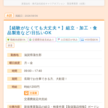
派遣会社
株式会社綜合キャリアオプション 製造事業部（全国）
未読
掲載日
2026/08/06
【経験がなくても大丈夫＊】組立・加工・食
品製造など/日払いOK
職種未経験OK
交通費別途支給あり
土日祝日が休み
WEB登録OK
派遣
滋賀県蒲生郡
勤務地
月～金
曜日頻度
09:00～17:40
時間
長期でお仕事できる方、大歓迎！
期間
時給1200円
時給
交通費
交通費規定内支給
新規事業製品の組立・検査作業【取扱製品情報】ガードレ
仕事内容