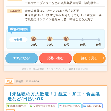
ールやカーブミラーなどの公共製品≪待遇・福利厚生…
職種未経験OK / ブランクOK / 英語力不要
応募資格
◆未経験OK！〇まずは事前登録だけでもOK！履歴書不要
で気軽にオンライン登録★氏名・職種などを入力す…
職場の雰囲気
年齢層
20代
30代
40代
50代
60代
気になる!
応募へ進む
詳しく見る
派遣会社
株式会社綜合キャリアオプション 製造事業部（全国）
未読
掲載日
2026/08/06
【未経験の方大歓迎！】組立・加工・食品製
造など/日払いOK
職種未経験OK
交通費別途支給あり
土日祝日が休み
WEB登録OK