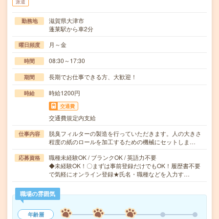
派遣
滋賀県大津市
勤務地
蓬莱駅から車2分
月～金
曜日頻度
08:30～17:30
時間
長期でお仕事できる方、大歓迎！
期間
時給1200円
時給
交通費
交通費規定内支給
脱臭フィルターの製造を行っていただきます。人の大きさ
仕事内容
程度の紙のロールを加工するための機械にセットしま…
職種未経験OK / ブランクOK / 英語力不要
応募資格
◆未経験OK！〇まずは事前登録だけでもOK！履歴書不要
で気軽にオンライン登録★氏名・職種などを入力す…
職場の雰囲気
年齢層