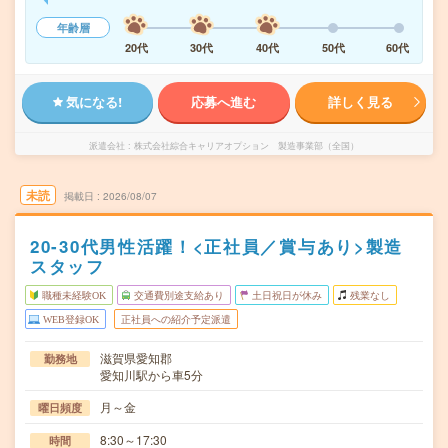
年齢層
20代
30代
40代
50代
60代
気になる!
応募へ進む
詳しく見る
派遣会社
株式会社綜合キャリアオプション 製造事業部（全国）
未読
掲載日
2026/08/07
20-30代男性活躍！<正社員／賞与あり>製造
スタッフ
職種未経験OK
交通費別途支給あり
土日祝日が休み
残業なし
WEB登録OK
正社員への紹介予定派遣
滋賀県愛知郡
勤務地
愛知川駅から車5分
月～金
曜日頻度
8:30～17:30
時間