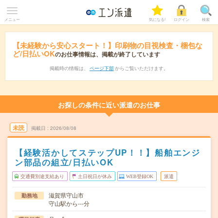
メニュー
気になる!
ログイン
検索
【未経験から安心スタート！】印刷物の目視検査・梱包な
ど/日払いOK
のお仕事情報は、掲載が終了しています
掲載時の情報は、
ページ下部
からご覧いただけます。
お探しの条件に近い派遣のお仕事
未読
掲載日
2026/08/08
【経験活かしてステップUP！！】船舶エンジ
ン部品の組立/日払いOK
交通費別途支給あり
土日祝日が休み
WEB登録OK
派遣
滋賀県守山市
勤務地
守山駅から---分