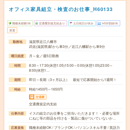
オフィス家具組立・検査のお仕事_H60133
職種未経験OK
交通費別途支給あり
土日祝日が休み
WEB登録OK
派遣
滋賀県近江八幡市
勤務地
武佐(滋賀県)駅から車3分／近江八幡駅から車9分
月～金／週5日勤務
曜日頻度
8:30～17:30(休憩1:05)15:00～0:00(休憩1:05)23:00～
時間
8:00(休憩1…
即日～長期（3ヶ月以上） 最短で応募開始から1週間！
期間
時給1450円～1650円
時給
交通費
交通費規定内支給
イスの組立のお仕事をご担当いただきます！・必要な場所
仕事内容
にねじ等の部品を付ける・製品に傷がついていないか…
職種未経験OK / ブランクOK / パソコンスキル不要 / 英語力
応募資格