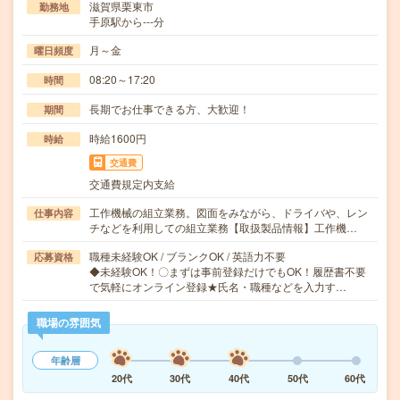
滋賀県栗東市
勤務地
手原駅から---分
月～金
曜日頻度
08:20～17:20
時間
長期でお仕事できる方、大歓迎！
期間
時給1600円
時給
交通費
交通費規定内支給
工作機械の組立業務。図面をみながら、ドライバや、レン
仕事内容
チなどを利用しての組立業務【取扱製品情報】工作機…
職種未経験OK / ブランクOK / 英語力不要
応募資格
◆未経験OK！〇まずは事前登録だけでもOK！履歴書不要
で気軽にオンライン登録★氏名・職種などを入力す…
職場の雰囲気
年齢層
20代
30代
40代
50代
60代