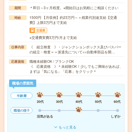
＊即日～3ヶ月程度。※開始日はお気軽にご相談ください
期間
1500円 【月収例】約23万円～＋残業代別途支給【交通
時給
費】上限3万円まで支給
交通費
※交通費実費3万円/月まで支給
《 組立検査 》・ジャンクションボックス及びバスバー
仕事内容
の組立・検査＝＝派遣先について==自動車部品を開…
職種未経験OK / ブランクOK
応募資格
《 応募資格 》＊未経験OK！少しでもご興味があれば、
まずは「気になる」「応募」をクリック＊
職場の雰囲気
年齢層
20代
30代
40代
50代
60代
職場の様子
活気がある
しずか
もっと見る