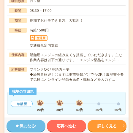
月～金
曜日頻度
08:30～17:00
時間
長期でお仕事できる方、大歓迎！
期間
時給1500円
時給
交通費
交通費規定内支給
船舶用エンジンの組み立てを担当していただきます。主な
仕事内容
作業内容は以下の通りです。・エンジン部品をエンジ…
ブランクOK / 英語力不要
応募資格
◆経験者歓迎！〇まずは事前登録だけでもOK！履歴書不要
で気軽にオンライン登録★氏名・職種などを入力す…
職場の雰囲気
年齢層
20代
30代
40代
50代
60代
気になる!
応募へ進む
詳しく見る