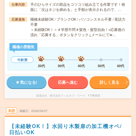
手のひらサイズの部品をコツコツ組み立てる作業です！画
仕事内容
面に「次はネジを締める」と手順が表示されるので、…
職種未経験OK / ブランクOK / パソコンスキル不要 / 英語力
応募資格
不要
＜未経験OK！＞＃学歴不問＃髪色・髪型自由！○応募後の
流れ「応募する」ボタンをクリック↓メールにてw…
職場の雰囲気
年齢層
20代
30代
40代
50代
60代
気になる!
応募へ進む
詳しく見る
派遣会社
株式会社ウィルオブ・ワーク FO事業部
未読
掲載日
2026/08/07
【未経験OK！】水回り木製扉の加工機オペ/
日払いOK