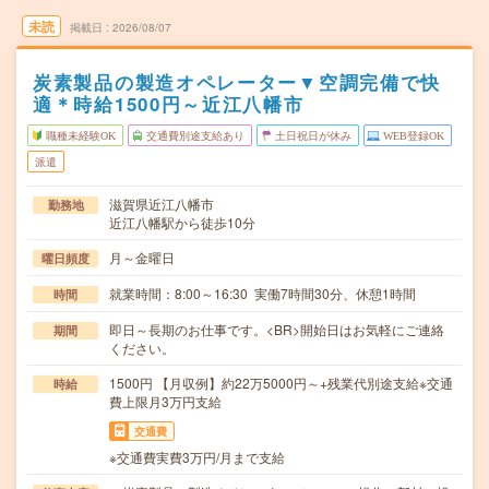
未読
掲載日
2026/08/07
炭素製品の製造オペレーター▼空調完備で快
適＊時給1500円～近江八幡市
職種未経験OK
交通費別途支給あり
土日祝日が休み
WEB登録OK
派遣
滋賀県近江八幡市
勤務地
近江八幡駅から徒歩10分
月～金曜日
曜日頻度
就業時間：8:00～16:30 実働7時間30分、休憩1時間
時間
即日～長期のお仕事です。<BR>開始日はお気軽にご連絡
期間
ください。
1500円 【月収例】約22万5000円～+残業代別途支給※交通
時給
費上限月3万円支給
交通費
※交通費実費3万円/月まで支給