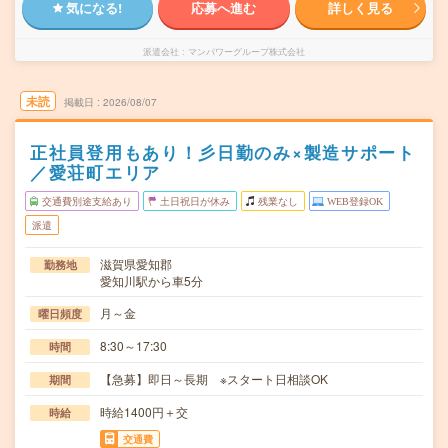
気になる!
応募へ進む
詳しく見る
派遣会社
マンパワーグループ株式会社
未読
掲載日
2026/08/07
正社員登用もあり！彡日勤のみ×製造サポート
／愛荘町エリア
交通費別途支給あり
土日祝日が休み
残業なし
WEB登録OK
派遣
滋賀県愛知郡
勤務地
愛知川駅から車5分
月～金
曜日頻度
8:30～17:30
時間
【急募】即日～長期 ※スタート日相談OK
期間
時給1400円＋交
時給
交通費