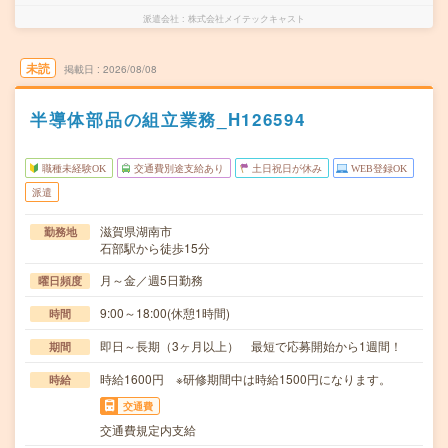
派遣会社
株式会社メイテックキャスト
未読
掲載日
2026/08/08
半導体部品の組立業務_H126594
職種未経験OK
交通費別途支給あり
土日祝日が休み
WEB登録OK
派遣
滋賀県湖南市
勤務地
石部駅から徒歩15分
月～金／週5日勤務
曜日頻度
9:00～18:00(休憩1時間)
時間
即日～長期（3ヶ月以上） 最短で応募開始から1週間！
期間
時給1600円 ※研修期間中は時給1500円になります。
時給
交通費
交通費規定内支給