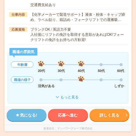
交通費支給あり
【化学メーカーで製造サポート】液体・粉体・キャップ締
仕事内容
め、ラベル貼り、箱詰め・フォークリフトでの運搬吸…
ブランクOK / 英語力不要
応募資格
入社後にリフトの免許を取得する意欲があればOK!フォー
クリフトの免許をお持ちの方歓迎!
職場の雰囲気
年齢層
20代
30代
40代
50代
60代
職場の様子
活気がある
しずか
もっと見る
気になる!
応募へ進む
詳しく見る
派遣会社
マンパワーグループ株式会社