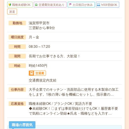
職種未経験OK
交通費別途支給あり
土日祝日が休み
WEB登録OK
派遣
滋賀県甲賀市
勤務地
三雲駅から車9分
月～金
曜日頻度
08:30～17:20
時間
長期でお仕事できる方、大歓迎！
期間
時給1450円
時給
交通費
交通費規定内支給
大手企業でのキッチン・洗面部品に使用する木製扉の加工
仕事内容
をします。1枚の薄い板を機械にセットし、指示書の…
職種未経験OK / ブランクOK / 英語力不要
応募資格
◆未経験OK！〇まずは事前登録だけでもOK！履歴書不要
で気軽にオンライン登録★氏名・職種などを入力す…
職場の雰囲気