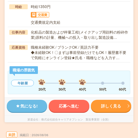
時給1350円
時給
交通費
交通費規定内支給
化粧品の製造および秤量工程(メイクアップ用顔料の粉砕作
仕事内容
業)原料の計量、機械への投入・取り出し製造設備…
職種未経験OK / ブランクOK / 英語力不要
応募資格
◆未経験OK！〇まずは事前登録だけでもOK！履歴書不要
で気軽にオンライン登録★氏名・職種などを入力す…
職場の雰囲気
年齢層
20代
30代
40代
50代
60代
気になる!
応募へ進む
詳しく見る
派遣会社
株式会社綜合キャリアオプション 製造事業部（全国）
未読
掲載日
2026/08/06