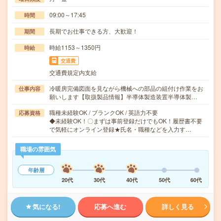
09:00～17:45
時間
長期でお仕事できる方、大歓迎！
期間
時給1153～1350円
時給
交通費
交通費規定内支給
冷暖房完備図面を見ながら機械への部品の組付け作業をお
仕事内容
願いします【取扱製品情報】半導体製造装置半導体製…
職種未経験OK / ブランクOK / 英語力不要
応募資格
◆未経験OK！〇まずは事前登録だけでもOK！履歴書不要
で気軽にオンライン登録★氏名・職種などを入力す…
職場の雰囲気
年齢層
20代
30代
40代
50代
60代
気になる!
応募へ進む
詳しく見る