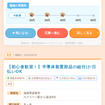
職場の雰囲気
年齢層
20代
30代
40代
50代
60代
気になる!
応募へ進む
詳しく見る
派遣会社
株式会社綜合キャリアオプション 製造事業部（全国）
未読
掲載日
2026/08/06
【初心者歓迎！】半導体装置部品の組付け/日
払いOK
職種未経験OK
交通費別途支給あり
土日祝日が休み
WEB登録OK
派遣
滋賀県彦根市
勤務地
スクリーン駅から徒歩8分
月～金
曜日頻度