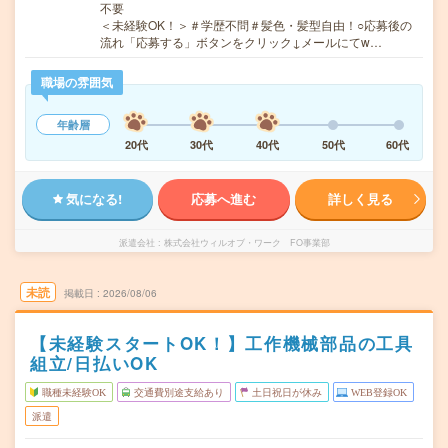
不要
＜未経験OK！＞＃学歴不問＃髪色・髪型自由！○応募後の
流れ「応募する」ボタンをクリック↓メールにてw…
職場の雰囲気
年齢層
20代
30代
40代
50代
60代
気になる!
応募へ進む
詳しく見る
派遣会社
株式会社ウィルオブ・ワーク FO事業部
未読
掲載日
2026/08/06
【未経験スタートOK！】工作機械部品の工具
組立/日払いOK
職種未経験OK
交通費別途支給あり
土日祝日が休み
WEB登録OK
派遣