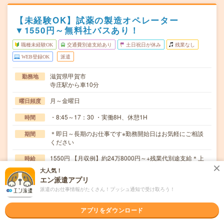
【未経験OK】試薬の製造オペレーター
▼1550円～無料社バスあり！
職種未経験OK
交通費別途支給あり
土日祝日が休み
残業なし
WEB登録OK
派遣
滋賀県甲賀市
勤務地
寺庄駅から車10分
月～金曜日
曜日頻度
・8:45～17：30 ・実働8H、休憩1H
時間
＊即日～長期のお仕事です※勤務開始日はお気軽にご相談
期間
ください
1550円 【月収例】約24万8000円～+残業代別途支給＊上
時給
限月3万円交通費支給アリ
大人気！
エン派遣アプリ
交通費
派遣のお仕事情報がたくさん！プッシュ通知で受け取ろう！
※交通費実費3万円/月まで支給
《 試薬の製造オペレーター業務 》==主な業務内容==・
仕事内容
アプリをダウンロード
製造オペレーター、検品(製品、原料)・関連補…