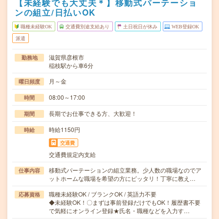
【未経験でも大丈夫＊】移動式パーテーショ
ンの組立/日払いOK
職種未経験OK
交通費別途支給あり
土日祝日が休み
WEB登録OK
派遣
滋賀県彦根市
勤務地
稲枝駅から車6分
月～金
曜日頻度
08:00～17:00
時間
長期でお仕事できる方、大歓迎！
期間
時給1150円
時給
交通費
交通費規定内支給
移動式パーテーションの組立業務。少人数の職場なのでア
仕事内容
ットホームな職場を希望の方にピッタリ！丁寧に教え…
職種未経験OK / ブランクOK / 英語力不要
応募資格
◆未経験OK！〇まずは事前登録だけでもOK！履歴書不要
で気軽にオンライン登録★氏名・職種などを入力す…