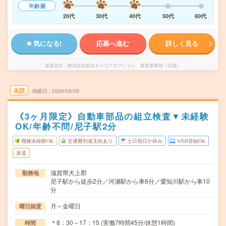
年齢層
20代
30代
40代
50代
60代
気になる!
応募へ進む
詳しく見る
派遣会社
株式会社綜合キャリアオプション 製造事業部（全国）
未読
掲載日
2026/08/08
《3ヶ月限定》自動車部品の組立検査▼未経験
OK/年齢不問/尼子駅2分
職種未経験OK
交通費別途支給あり
土日祝日が休み
WEB登録OK
派遣
滋賀県犬上郡
勤務地
尼子駅から徒歩2分／河瀬駅から車6分／愛知川駅から車10
分
月～金曜日
曜日頻度
＊8：30～17：15 (実働7時間45分/休憩1時間)
時間