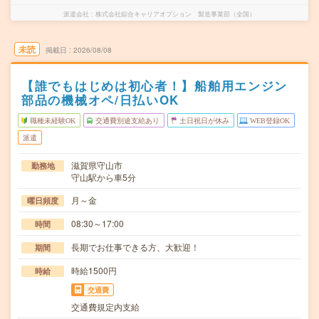
派遣会社
株式会社綜合キャリアオプション 製造事業部（全国）
未読
掲載日
2026/08/08
【誰でもはじめは初心者！】船舶用エンジン
部品の機械オペ/日払いOK
職種未経験OK
交通費別途支給あり
土日祝日が休み
WEB登録OK
派遣
滋賀県守山市
勤務地
守山駅から車5分
月～金
曜日頻度
08:30～17:00
時間
長期でお仕事できる方、大歓迎！
期間
時給1500円
時給
交通費
交通費規定内支給