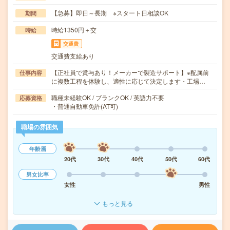
【急募】即日～長期 ※スタート日相談OK
期間
時給1350円＋交
時給
交通費
交通費支給あり
【正社員で賞与あり！メーカーで製造サポート】※配属前
仕事内容
に複数工程を体験し、適性に応じて決定します・工場…
職種未経験OK / ブランクOK / 英語力不要
応募資格
・普通自動車免許(AT可)
職場の雰囲気
年齢層
20代
30代
40代
50代
60代
男女比率
女性
男性
もっと見る