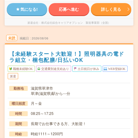
気になる!
応募へ進む
詳しく見る
派遣会社
株式会社綜合キャリアオプション 製造事業部（全国）
未読
掲載日
2026/08/06
【未経験スタート大歓迎！】照明器具の電ド
ラ組立・梱包配膳/日払いOK
職種未経験OK
交通費別途支給あり
土日祝日が休み
WEB登録OK
派遣
滋賀県草津市
勤務地
草津(滋賀県)駅から---分
月～金
曜日頻度
08:25～17:25
時間
長期でお仕事できる方、大歓迎！
期間
時給1111～1200円
時給