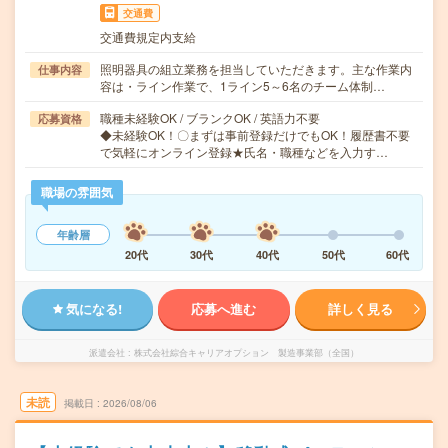
交通費
交通費規定内支給
照明器具の組立業務を担当していただきます。主な作業内
仕事内容
容は・ライン作業で、1ライン5～6名のチーム体制…
職種未経験OK / ブランクOK / 英語力不要
応募資格
◆未経験OK！〇まずは事前登録だけでもOK！履歴書不要
で気軽にオンライン登録★氏名・職種などを入力す…
職場の雰囲気
年齢層
20代
30代
40代
50代
60代
気になる!
応募へ進む
詳しく見る
派遣会社
株式会社綜合キャリアオプション 製造事業部（全国）
未読
掲載日
2026/08/06