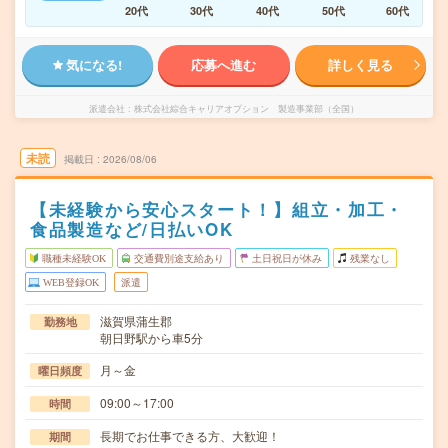
20代
30代
40代
50代
60代
気になる!
応募へ進む
詳しく見る
派遣会社
株式会社綜合キャリアオプション 製造事業部（全国）
未読
掲載日
2026/08/06
【未経験から安心スタート！】組立・加工・
食品製造など/日払いOK
職種未経験OK
交通費別途支給あり
土日祝日が休み
残業なし
WEB登録OK
派遣
滋賀県蒲生郡
勤務地
朝日野駅から車5分
月～金
曜日頻度
09:00～17:00
時間
長期でお仕事できる方、大歓迎！
期間