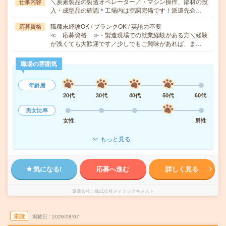
＼炭素製品の製造オペレーター／・マシン操作、部材の投
仕事内容
入・成型品の確認＊工場内は空調完備です！派遣先企…
職種未経験OK / ブランクOK / 英語力不要
応募資格
≪ 応募資格 ≫・製造現場での就業経験がある方＼経験
が浅くても大歓迎です／少しでもご興味があれば、ま…
職場の雰囲気
年齢層
20代
30代
40代
50代
60代
男女比率
女性
男性
もっと見る
気になる!
応募へ進む
詳しく見る
派遣会社
株式会社メイテックキャスト
未読
掲載日
2026/08/07