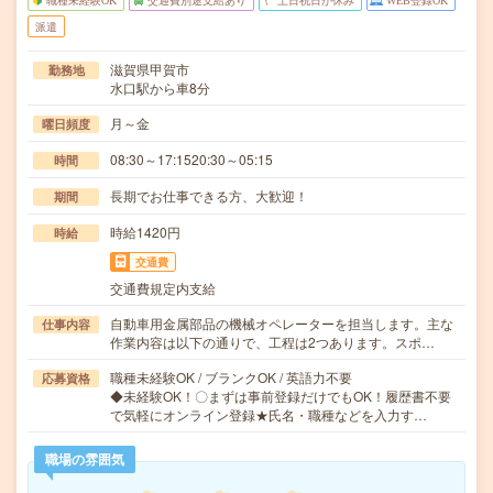
職種未経験OK
交通費別途支給あり
土日祝日が休み
WEB登録OK
派遣
滋賀県甲賀市
勤務地
水口駅から車8分
月～金
曜日頻度
08:30～17:1520:30～05:15
時間
長期でお仕事できる方、大歓迎！
期間
時給1420円
時給
交通費
交通費規定内支給
自動車用金属部品の機械オペレーターを担当します。主な
仕事内容
作業内容は以下の通りで、工程は2つあります。スポ…
職種未経験OK / ブランクOK / 英語力不要
応募資格
◆未経験OK！〇まずは事前登録だけでもOK！履歴書不要
で気軽にオンライン登録★氏名・職種などを入力す…
職場の雰囲気