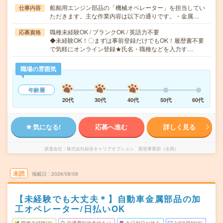
船舶用エンジン部品の「機械オペレーター」を担当してい
仕事内容
ただきます。主な作業内容は以下の通りです。・金属…
職種未経験OK / ブランクOK / 英語力不要
応募資格
◆未経験OK！〇まずは事前登録だけでもOK！履歴書不要
で気軽にオンライン登録★氏名・職種などを入力す…
職場の雰囲気
年齢層
20代
30代
40代
50代
60代
気になる!
応募へ進む
詳しく見る
派遣会社
株式会社綜合キャリアオプション 製造事業部（全国）
未読
掲載日
2026/08/08
【未経験でも大丈夫＊】自動車金属部品の加
工オペレーター/日払いOK