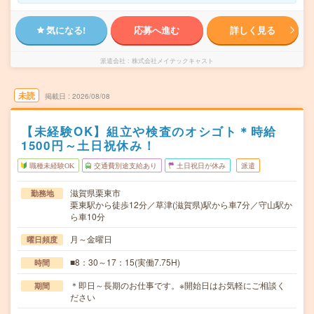
気になる!
応募へ進む
詳しく見る
派遣会社
株式会社メイテックキャスト
未読
掲載日
2026/08/08
【未経験OK】組立や検査のオシゴト＊時給
1500円～土日祝休み！
職種未経験OK
交通費別途支給あり
土日祝日が休み
派遣
滋賀県栗東市
勤務地
栗東駅から徒歩12分／草津(滋賀県)駅から車7分／守山駅か
ら車10分
月～金曜日
曜日頻度
■8：30～17：15(実働7.75H)
時間
＊即日～長期のお仕事です。※開始日はお気軽にご相談く
期間
ださい