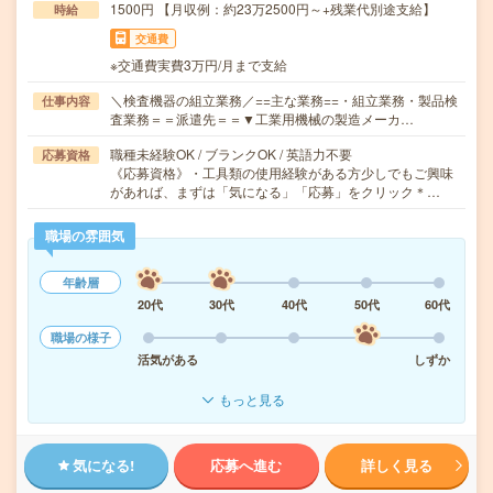
1500円 【月収例：約23万2500円～+残業代別途支給】
時給
交通費
※交通費実費3万円/月まで支給
＼検査機器の組立業務／==主な業務==・組立業務・製品検
仕事内容
査業務＝＝派遣先＝＝▼工業用機械の製造メーカ…
職種未経験OK / ブランクOK / 英語力不要
応募資格
《応募資格》・工具類の使用経験がある方少しでもご興味
があれば、まずは「気になる」「応募」をクリック＊…
職場の雰囲気
年齢層
20代
30代
40代
50代
60代
職場の様子
活気がある
しずか
もっと見る
気になる!
応募へ進む
詳しく見る