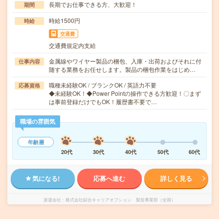
長期でお仕事できる方、大歓迎！
期間
時給1500円
時給
交通費
交通費規定内支給
金属線やワイヤー製品の梱包、入庫・出荷およびそれに付
仕事内容
随する業務をお任せします。製品の梱包作業をはじめ…
職種未経験OK / ブランクOK / 英語力不要
応募資格
◆未経験OK！◆Power Pointの操作できる方歓迎！〇まず
は事前登録だけでもOK！履歴書不要で…
職場の雰囲気
年齢層
20代
30代
40代
50代
60代
気になる!
応募へ進む
詳しく見る
派遣会社
株式会社綜合キャリアオプション 製造事業部（全国）