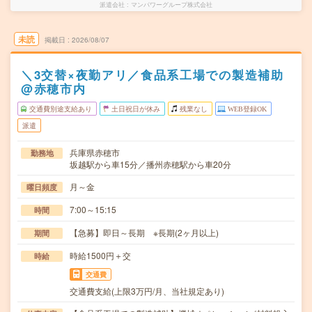
派遣会社
マンパワーグループ株式会社
未読
掲載日
2026/08/07
＼3交替×夜勤アリ／食品系工場での製造補助
@赤穂市内
交通費別途支給あり
土日祝日が休み
残業なし
WEB登録OK
派遣
兵庫県赤穂市
勤務地
坂越駅から車15分／播州赤穂駅から車20分
月～金
曜日頻度
7:00～15:15
時間
【急募】即日～長期 ※長期(2ヶ月以上)
期間
時給1500円＋交
時給
交通費
交通費支給(上限3万円/月、当社規定あり)