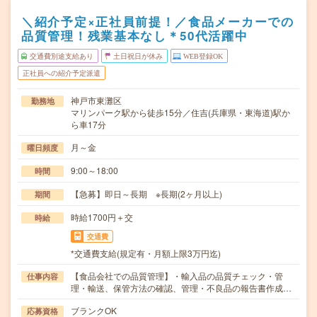
＼紹介予定×正社員前提！／食品メーカーでの
品質管理！残業基本なし＊50代活躍中
交通費別途支給あり
土日祝日が休み
WEB登録OK
正社員への紹介予定派遣
神戸市東灘区
勤務地
マリンパーク駅から徒歩15分／住吉(兵庫県・東海道)駅か
ら車17分
月～金
曜日頻度
9:00～18:00
時間
【急募】即日～長期 ※長期(2ヶ月以上)
期間
時給1700円＋交
時給
交通費
*交通費支給(規定有・月額上限3万円迄)
【食品会社での品質管理】・輸入品の品質チェック・管
仕事内容
理・輸送、保管方法の確認、管理・不良品の報告書作成…
ブランクOK
応募資格