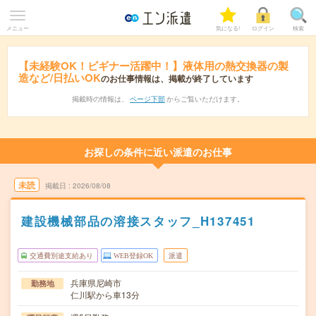
メニュー
気になる!
ログイン
検索
【未経験OK！ビギナー活躍中！】液体用の熱交換器の製
造など/日払いOK
のお仕事情報は、掲載が終了しています
掲載時の情報は、
ページ下部
からご覧いただけます。
お探しの条件に近い派遣のお仕事
未読
掲載日
2026/08/08
建設機械部品の溶接スタッフ_H137451
交通費別途支給あり
WEB登録OK
派遣
兵庫県尼崎市
勤務地
仁川駅から車13分