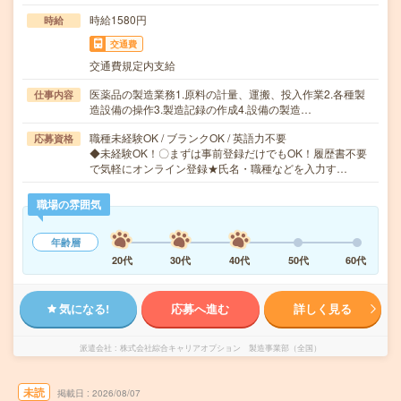
時給1580円
時給
交通費
交通費規定内支給
医薬品の製造業務1.原料の計量、運搬、投入作業2.各種製
仕事内容
造設備の操作3.製造記録の作成4.設備の製造…
職種未経験OK / ブランクOK / 英語力不要
応募資格
◆未経験OK！〇まずは事前登録だけでもOK！履歴書不要
で気軽にオンライン登録★氏名・職種などを入力す…
職場の雰囲気
年齢層
20代
30代
40代
50代
60代
気になる!
応募へ進む
詳しく見る
派遣会社
株式会社綜合キャリアオプション 製造事業部（全国）
未読
掲載日
2026/08/07