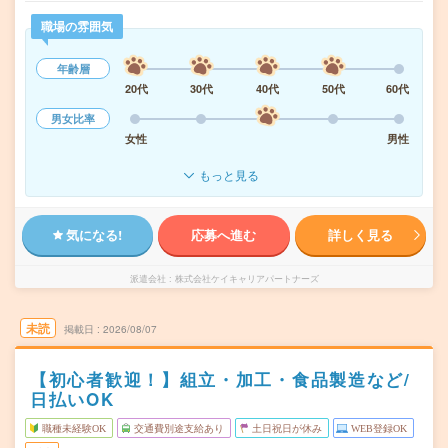
職場の雰囲気
年齢層
20代
30代
40代
50代
60代
男女比率
女性
男性
もっと見る
気になる!
応募へ進む
詳しく見る
派遣会社
株式会社ケイキャリアパートナーズ
未読
掲載日
2026/08/07
【初心者歓迎！】組立・加工・食品製造など/
日払いOK
職種未経験OK
交通費別途支給あり
土日祝日が休み
WEB登録OK