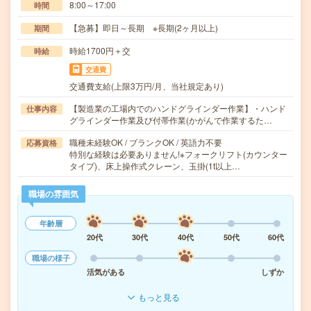
8:00～17:00
時間
【急募】即日～長期 ※長期(2ヶ月以上)
期間
時給1700円＋交
時給
交通費
交通費支給(上限3万円/月、当社規定あり)
【製造業の工場内でのハンドグラインダー作業】・ハンド
仕事内容
グラインダー作業及び付帯作業(かがんで作業するた…
職種未経験OK / ブランクOK / 英語力不要
応募資格
特別な経験は必要ありません!※フォークリフト(カウンター
タイプ)、床上操作式クレーン、玉掛(1t以上…
職場の雰囲気
年齢層
20代
30代
40代
50代
60代
職場の様子
活気がある
しずか
もっと見る