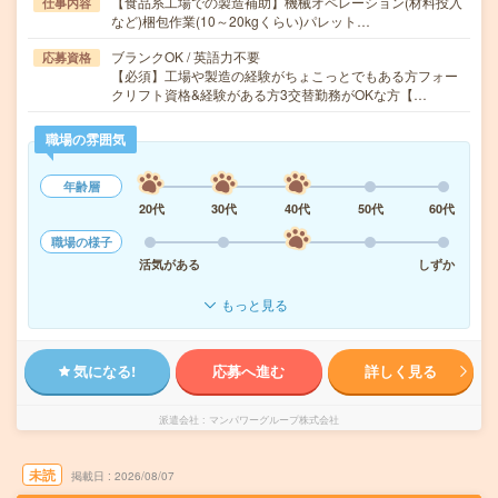
【食品系工場での製造補助】機械オペレーション(材料投入
仕事内容
など)梱包作業(10～20kgくらい)パレット…
ブランクOK / 英語力不要
応募資格
【必須】工場や製造の経験がちょこっとでもある方フォー
クリフト資格&経験がある方3交替勤務がOKな方【…
職場の雰囲気
年齢層
20代
30代
40代
50代
60代
職場の様子
活気がある
しずか
もっと見る
気になる!
応募へ進む
詳しく見る
派遣会社
マンパワーグループ株式会社
未読
掲載日
2026/08/07