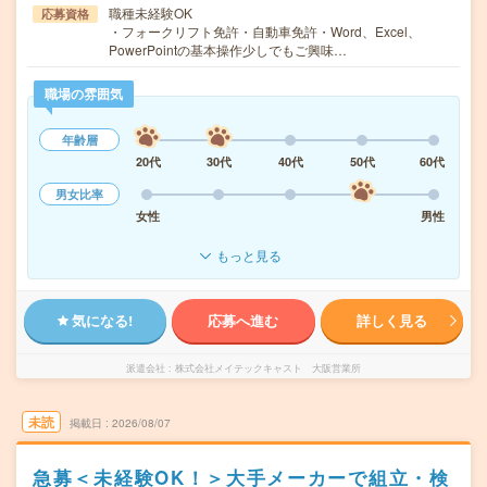
職種未経験OK
応募資格
・フォークリフト免許・自動車免許・Word、Excel、
PowerPointの基本操作少しでもご興味…
職場の雰囲気
年齢層
20代
30代
40代
50代
60代
男女比率
女性
男性
もっと見る
気になる!
応募へ進む
詳しく見る
派遣会社
株式会社メイテックキャスト 大阪営業所
未読
掲載日
2026/08/07
急募＜未経験OK！＞大手メーカーで組立・検