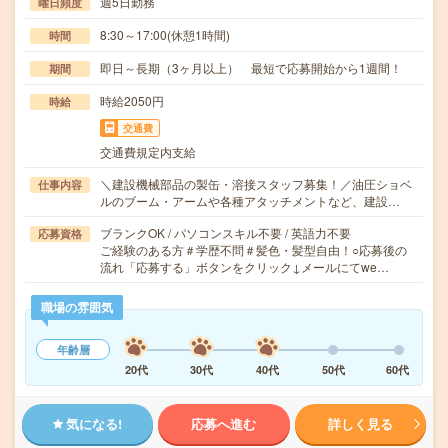
週5日勤務
曜日頻度
8:30～17:00(休憩1時間)
時間
即日～長期（3ヶ月以上） 最短で応募開始から1週間！
期間
時給2050円
時給
交通費
交通費規定内支給
＼建設機械部品の製缶・溶接スタッフ募集！／油圧ショベ
仕事内容
ルのブーム・アームや各種アタッチメントなど、建設…
ブランクOK / パソコンスキル不要 / 英語力不要
応募資格
ご経験のある方＃学歴不問＃髪色・髪型自由！○応募後の
流れ「応募する」ボタンをクリック↓メールにてwe…
職場の雰囲気
年齢層
20代
30代
40代
50代
60代
気になる!
応募へ進む
詳しく見る