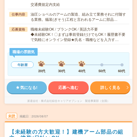
交通費規定内支給
油圧ショベルのアームの製造、組み立て業務それに付随す
仕事内容
る業務。艤装(ぎそう)工程と言われるアームに部品…
職種未経験OK / ブランクOK / 英語力不要
応募資格
◆未経験OK！〇まずは事前登録だけでもOK！履歴書不要
で気軽にオンライン登録★氏名・職種などを入力す…
職場の雰囲気
年齢層
20代
30代
40代
50代
60代
気になる!
応募へ進む
詳しく見る
派遣会社
株式会社綜合キャリアオプション 製造事業部（全国）
未読
掲載日
2026/08/07
【未経験の方大歓迎！】建機アーム部品の組