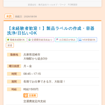
派遣会社
株式会社ウィルオブ・ワーク FO事業部
未読
掲載日
2026/08/08
【未経験者歓迎！】製品ラベルの作成・容器
洗浄/日払いOK
職種未経験OK
交通費別途支給あり
土日祝日が休み
WEB登録OK
派遣
兵庫県尼崎市
勤務地
大物駅から徒歩3分
月～金
曜日頻度
08:45～17:15
時間
長期でお仕事できる方、大歓迎！
期間
時給1500円
時給
交通費
交通費規定内支給