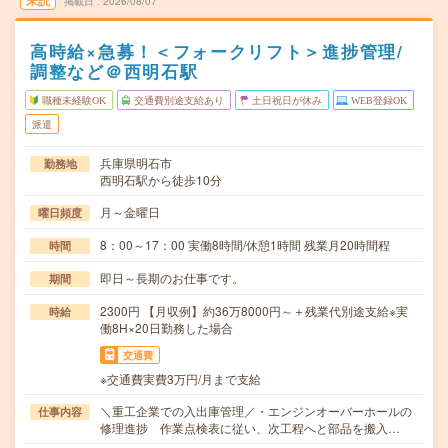
未読
掲載日
2026/08/07
高時給×急募！＜フォークリフト＞進捗管理/
調整など＠西明石駅
職種未経験OK
交通費別途支給あり
土日祝日が休み
WEB登録OK
派遣
兵庫県明石市
勤務地
西明石駅から徒歩10分
月～金曜日
曜日頻度
8：00～17：00 実働8時間/休憩1時間 残業月20時間程
時間
即日～長期のお仕事です。
期間
2300円 【月収例】約36万8000円～＋残業代別途支給※実
時給
働8H×20日勤務した場合
交通費
※交通費実費3万円/月まで支給
＼重工企業での入出庫管理／・エンジンオーバーホールの
仕事内容
修理進捗 作業点検表に従い、次工程へと部品を搬入…