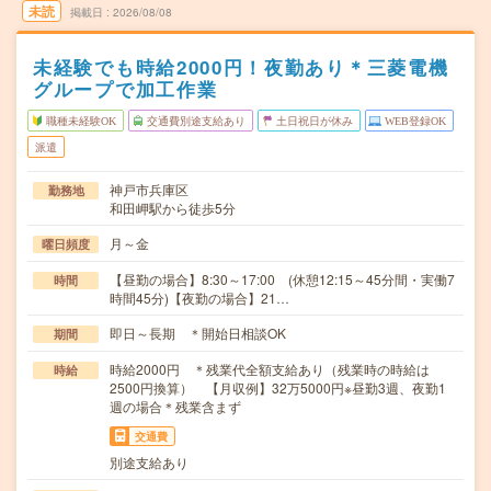
未読
掲載日
2026/08/08
未経験でも時給2000円！夜勤あり＊三菱電機
グループで加工作業
職種未経験OK
交通費別途支給あり
土日祝日が休み
WEB登録OK
派遣
神戸市兵庫区
勤務地
和田岬駅から徒歩5分
月～金
曜日頻度
【昼勤の場合】8:30～17:00 (休憩12:15～45分間・実働7
時間
時間45分)【夜勤の場合】21…
即日～長期 ＊開始日相談OK
期間
時給2000円 ＊残業代全額支給あり（残業時の時給は
時給
2500円換算） 【月収例】32万5000円※昼勤3週、夜勤1
週の場合＊残業含まず
交通費
別途支給あり