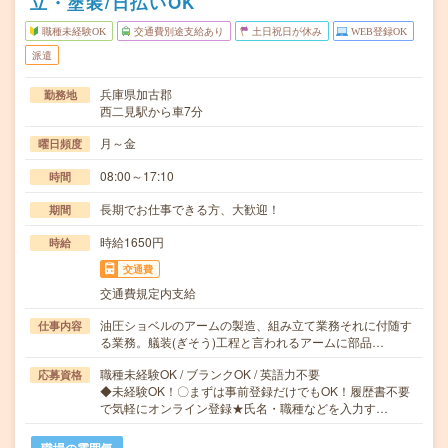
立・塗装/日払いOK
職種未経験OK
交通費別途支給あり
土日祝日が休み
WEB登録OK
派遣
兵庫県加古郡
勤務地
西二見駅から車7分
月～金
曜日頻度
08:00～17:10
時間
長期でお仕事できる方、大歓迎！
期間
時給1650円
時給
交通費
交通費規定内支給
油圧ショベルのアームの製造、組み立て業務それに付随す
仕事内容
る業務。艤装(ぎそう)工程と言われるアームに部品…
職種未経験OK / ブランクOK / 英語力不要
応募資格
◆未経験OK！〇まずは事前登録だけでもOK！履歴書不要
で気軽にオンライン登録★氏名・職種などを入力す…