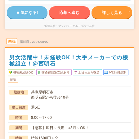
気になる!
応募へ進む
詳しく見る
派遣会社
マンパワーグループ株式会社
未読
掲載日
2026/08/07
男女活躍中！未経験OK！大手メーカーでの機
械組立！@西明石
職種未経験OK
交通費別途支給あり
土日祝日が休み
WEB登録OK
派遣
兵庫県明石市
勤務地
西明石駅から徒歩10分
週5日
曜日頻度
8:00～17:00
時間
【急募】即日～長期 ※8月～OK！
期間
時給1600円＋交
時給