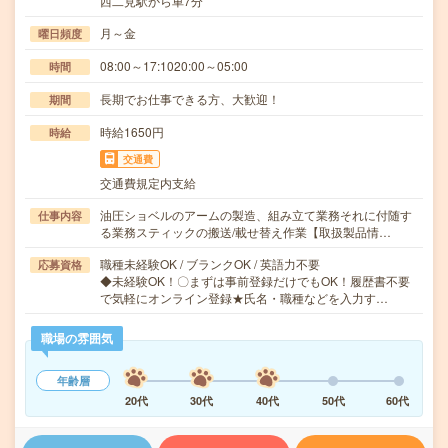
西二見駅から車7分
月～金
曜日頻度
08:00～17:1020:00～05:00
時間
長期でお仕事できる方、大歓迎！
期間
時給1650円
時給
交通費
交通費規定内支給
油圧ショベルのアームの製造、組み立て業務それに付随す
仕事内容
る業務スティックの搬送/載せ替え作業【取扱製品情…
職種未経験OK / ブランクOK / 英語力不要
応募資格
◆未経験OK！〇まずは事前登録だけでもOK！履歴書不要
で気軽にオンライン登録★氏名・職種などを入力す…
職場の雰囲気
年齢層
20代
30代
40代
50代
60代