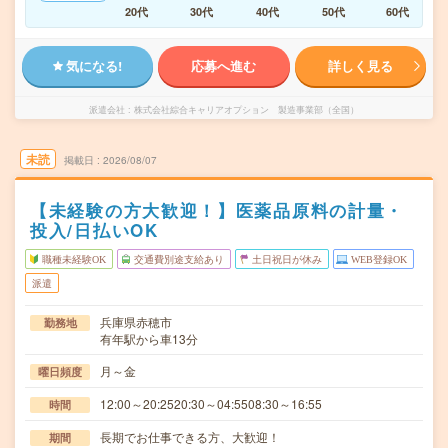
20代
30代
40代
50代
60代
気になる!
応募へ進む
詳しく見る
派遣会社
株式会社綜合キャリアオプション 製造事業部（全国）
未読
掲載日
2026/08/07
【未経験の方大歓迎！】医薬品原料の計量・
投入/日払いOK
職種未経験OK
交通費別途支給あり
土日祝日が休み
WEB登録OK
派遣
兵庫県赤穂市
勤務地
有年駅から車13分
月～金
曜日頻度
12:00～20:2520:30～04:5508:30～16:55
時間
長期でお仕事できる方、大歓迎！
期間