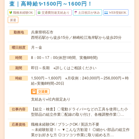
査｜高時給✨1500円～1600円！
職種未経験OK
交通費別途支給あり
土日祝日が休み
WEB登録OK
派遣
兵庫県明石市
勤務地
西明石駅から徒歩15分／林崎松江海岸駅から徒歩20分
月～金
曜日頻度
8：00～17：00(休憩1時間、実働8時間)
時間
即日～長期 ※詳しくはご相談ください
期間
1,500円～1,600円 ※月収例：240,000円～256,000円＝時
時給
給×実働8時間×20日
交通費
支給あり※社内規定あり
【組立・検査】〇電動ドライバーなどの工具を使用した小
仕事内容
型部品の組立作業〇配線の取り付け、各種調整作業〇…
職種未経験OK / ブランクOK / 英語力不要
応募資格
～未経験歓迎！～ ▼こんな方歓迎！ ◎細かい部品の組立作
業がお好きな方 ◎コツコツ作業に取り組める方…