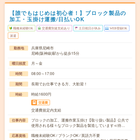
【誰でもはじめは初心者！】ブロック製品の
加工・玉掛け運搬/日払いOK
職種未経験OK
交通費別途支給あり
土日祝日が休み
WEB登録OK
派遣
兵庫県尼崎市
勤務地
尼崎(阪神線)駅から徒歩15分
月～金
曜日頻度
08:00～17:00
時間
長期でお仕事できる方、大歓迎！
期間
時給1600円
時給
交通費
交通費規定内支給
ブロックの加工、運搬作業玉掛け【取り扱い製品】公共で
仕事内容
使用される様々なブロック製品を製造しています≪待…
職種未経験OK / ブランクOK / 英語力不要
応募資格