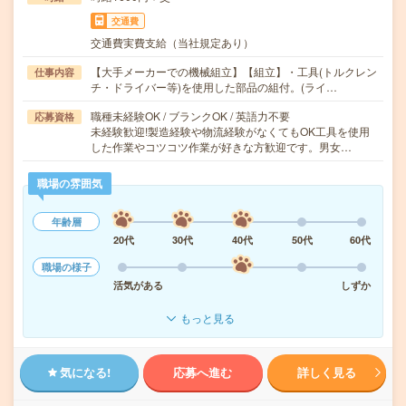
交通費
交通費実費支給（当社規定あり）
【大手メーカーでの機械組立】【組立】・工具(トルクレン
仕事内容
チ・ドライバー等)を使用した部品の組付。(ライ…
職種未経験OK / ブランクOK / 英語力不要
応募資格
未経験歓迎!製造経験や物流経験がなくてもOK工具を使用
した作業やコツコツ作業が好きな方歓迎です。男女…
職場の雰囲気
年齢層
20代
30代
40代
50代
60代
職場の様子
活気がある
しずか
もっと見る
気になる!
応募へ進む
詳しく見る