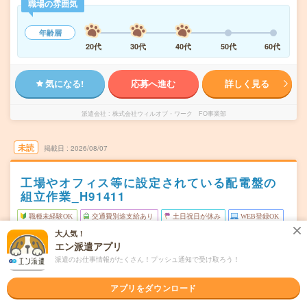
職場の雰囲気
年齢層
20代
30代
40代
50代
60代
気になる!
応募へ進む
詳しく見る
派遣会社
株式会社ウィルオブ・ワーク FO事業部
未読
掲載日
2026/08/07
工場やオフィス等に設定されている配電盤の
組立作業_H91411
職種未経験OK
交通費別途支給あり
土日祝日が休み
WEB登録OK
大人気！
派遣
エン派遣アプリ
神戸市西区
勤務地
派遣のお仕事情報がたくさん！プッシュ通知で受け取ろう！
西神中央駅から車5分
アプリをダウンロード
月～金／週5日勤務
曜日頻度