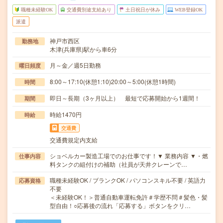
職種未経験OK
交通費別途支給あり
土日祝日が休み
WEB登録OK
派遣
神戸市西区
勤務地
木津(兵庫県)駅から車6分
月～金／週5日勤務
曜日頻度
8:00～17:10(休憩1:10)20:00～5:00(休憩1時間)
時間
即日～長期（3ヶ月以上） 最短で応募開始から1週間！
期間
時給1470円
時給
交通費
交通費規定内支給
ショベルカー製造工場でのお仕事です！▼ 業務内容 ▼・燃
仕事内容
料タンクの組付けの補助（社員が天井クレーンで…
職種未経験OK / ブランクOK / パソコンスキル不要 / 英語力
応募資格
不要
＜未経験OK！＞普通自動車運転免許＃学歴不問＃髪色・髪
型自由！○応募後の流れ「応募する」ボタンをクリ…