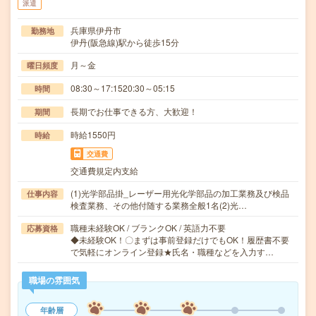
派遣
兵庫県伊丹市
勤務地
伊丹(阪急線)駅から徒歩15分
月～金
曜日頻度
08:30～17:1520:30～05:15
時間
長期でお仕事できる方、大歓迎！
期間
時給1550円
時給
交通費
交通費規定内支給
(1)光学部品掛_レーザー用光化学部品の加工業務及び検品
仕事内容
検査業務、その他付随する業務全般1名(2)光…
職種未経験OK / ブランクOK / 英語力不要
応募資格
◆未経験OK！〇まずは事前登録だけでもOK！履歴書不要
で気軽にオンライン登録★氏名・職種などを入力す…
職場の雰囲気
年齢層