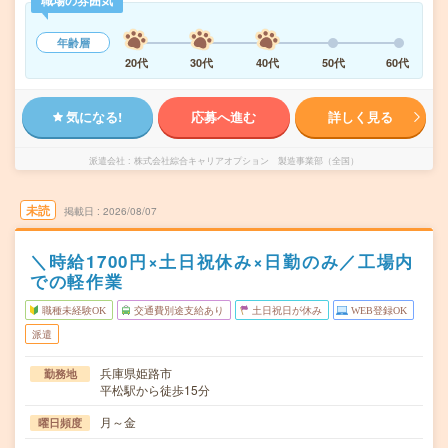
職場の雰囲気
年齢層
20代
30代
40代
50代
60代
気になる!
応募へ進む
詳しく見る
派遣会社
株式会社綜合キャリアオプション 製造事業部（全国）
未読
掲載日
2026/08/07
＼時給1700円×土日祝休み×日勤のみ／工場内
での軽作業
職種未経験OK
交通費別途支給あり
土日祝日が休み
WEB登録OK
派遣
兵庫県姫路市
勤務地
平松駅から徒歩15分
月～金
曜日頻度