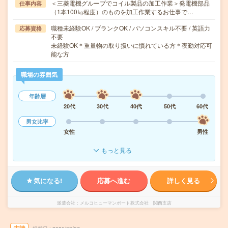
＜三菱電機グループでコイル製品の加工作業＞発電機部品
仕事内容
（1本100㎏程度）のものを加工作業するお仕事で…
職種未経験OK / ブランクOK / パソコンスキル不要 / 英語力
応募資格
不要
未経験OK＊重量物の取り扱いに慣れている方＊夜勤対応可
能な方
職場の雰囲気
年齢層
20代
30代
40代
50代
60代
男女比率
女性
男性
もっと見る
気になる!
応募へ進む
詳しく見る
派遣会社
メルコヒューマンポート株式会社 関西支店