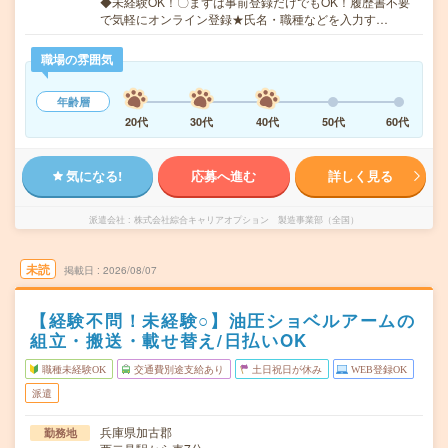
◆未経験OK！〇まずは事前登録だけでもOK！履歴書不要
で気軽にオンライン登録★氏名・職種などを入力す…
職場の雰囲気
年齢層
20代
30代
40代
50代
60代
気になる!
応募へ進む
詳しく見る
派遣会社
株式会社綜合キャリアオプション 製造事業部（全国）
未読
掲載日
2026/08/07
【経験不問！未経験○】油圧ショベルアームの
組立・搬送・載せ替え/日払いOK
職種未経験OK
交通費別途支給あり
土日祝日が休み
WEB登録OK
派遣
兵庫県加古郡
勤務地