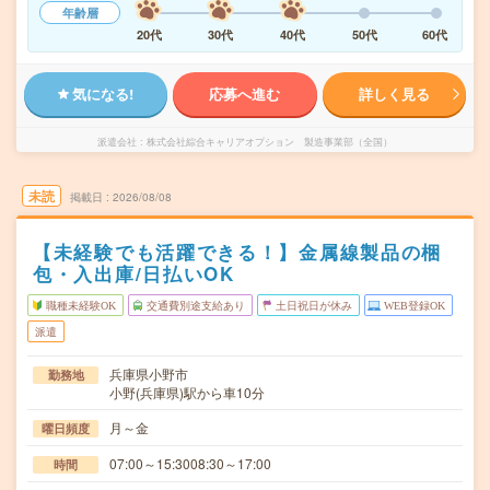
年齢層
20代
30代
40代
50代
60代
気になる!
応募へ進む
詳しく見る
派遣会社
株式会社綜合キャリアオプション 製造事業部（全国）
未読
掲載日
2026/08/08
【未経験でも活躍できる！】金属線製品の梱
包・入出庫/日払いOK
職種未経験OK
交通費別途支給あり
土日祝日が休み
WEB登録OK
派遣
兵庫県小野市
勤務地
小野(兵庫県)駅から車10分
月～金
曜日頻度
07:00～15:3008:30～17:00
時間