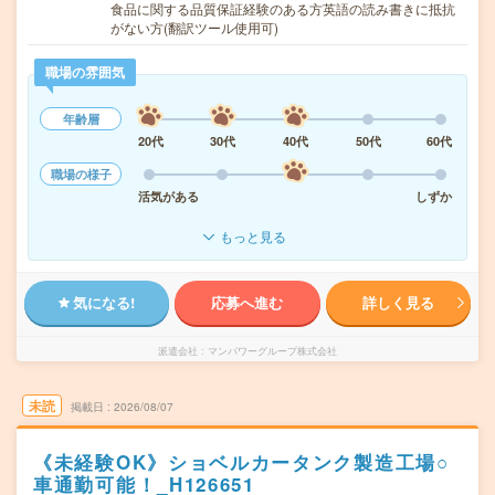
食品に関する品質保証経験のある方英語の読み書きに抵抗
がない方(翻訳ツール使用可)
職場の雰囲気
年齢層
20代
30代
40代
50代
60代
職場の様子
活気がある
しずか
もっと見る
気になる!
応募へ進む
詳しく見る
派遣会社
マンパワーグループ株式会社
未読
掲載日
2026/08/07
《未経験OK》ショベルカータンク製造工場○
車通勤可能！_H126651