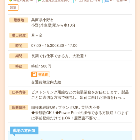
職種未経験OK
交通費別途支給あり
土日祝日が休み
WEB登録OK
派遣
兵庫県小野市
勤務地
小野(兵庫県)駅から車10分
月～金
曜日頻度
07:00～15:3008:30～17:00
時間
長期でお仕事できる方、大歓迎！
期間
時給1500円
時給
交通費
交通費規定内支給
ピストンリング用線などの包装業務をお任せします。製品
仕事内容
ごとに適切な方法で梱包し、出荷に向けた準備を行っ…
職種未経験OK / ブランクOK / 英語力不要
応募資格
◆未経験OK！◆Power Pointの操作できる方歓迎！〇まず
は事前登録だけでもOK！履歴書不要で…
職場の雰囲気