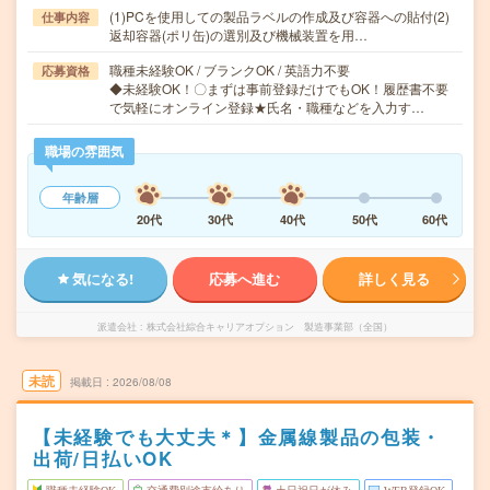
(1)PCを使用しての製品ラベルの作成及び容器への貼付(2)
仕事内容
返却容器(ポリ缶)の選別及び機械装置を用…
職種未経験OK / ブランクOK / 英語力不要
応募資格
◆未経験OK！〇まずは事前登録だけでもOK！履歴書不要
で気軽にオンライン登録★氏名・職種などを入力す…
職場の雰囲気
年齢層
20代
30代
40代
50代
60代
気になる!
応募へ進む
詳しく見る
派遣会社
株式会社綜合キャリアオプション 製造事業部（全国）
未読
掲載日
2026/08/08
【未経験でも大丈夫＊】金属線製品の包装・
出荷/日払いOK