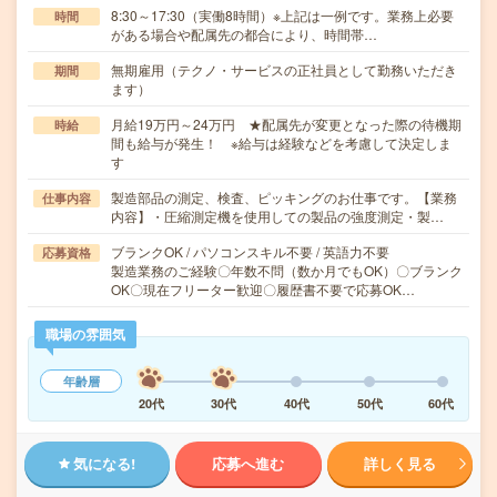
8:30～17:30（実働8時間）※上記は一例です。業務上必要
時間
がある場合や配属先の都合により、時間帯…
無期雇用（テクノ・サービスの正社員として勤務いただき
期間
ます）
月給19万円～24万円 ★配属先が変更となった際の待機期
時給
間も給与が発生！ ※給与は経験などを考慮して決定しま
す
製造部品の測定、検査、ピッキングのお仕事です。【業務
仕事内容
内容】・圧縮測定機を使用しての製品の強度測定・製…
ブランクOK / パソコンスキル不要 / 英語力不要
応募資格
製造業務のご経験〇年数不問（数か月でもOK）〇ブランク
OK〇現在フリーター歓迎〇履歴書不要で応募OK…
職場の雰囲気
年齢層
20代
30代
40代
50代
60代
気になる!
応募へ進む
詳しく見る