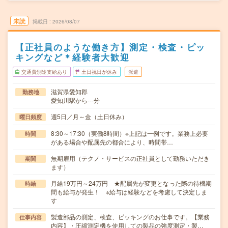
未読
掲載日
2026/08/07
【正社員のような働き方】測定・検査・ピッ
キングなど＊経験者大歓迎
交通費別途支給あり
土日祝日が休み
派遣
滋賀県愛知郡
勤務地
愛知川駅から---分
週5日／月～金（土日休み）
曜日頻度
8:30～17:30（実働8時間）※上記は一例です。業務上必要
時間
がある場合や配属先の都合により、時間帯…
無期雇用（テクノ・サービスの正社員として勤務いただき
期間
ます）
月給19万円～24万円 ★配属先が変更となった際の待機期
時給
間も給与が発生！ ※給与は経験などを考慮して決定しま
す
製造部品の測定、検査、ピッキングのお仕事です。【業務
仕事内容
内容】・圧縮測定機を使用しての製品の強度測定・製…