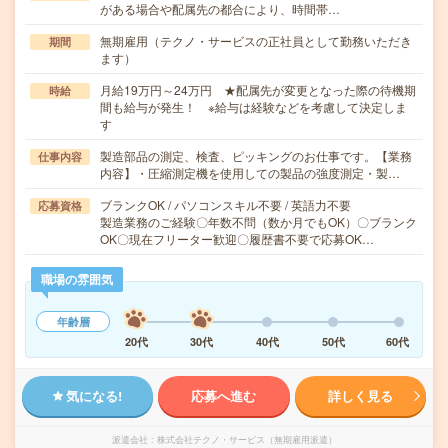
がある場合や配属先の都合により、時間帯…
無期雇用（テクノ・サービスの正社員として勤務いただき
期間
ます）
月給19万円～24万円 ★配属先が変更となった際の待機期
時給
間も給与が発生！ ※給与は経験などを考慮して決定しま
す
製造部品の測定、検査、ピッキングのお仕事です。【業務
仕事内容
内容】・圧縮測定機を使用しての製品の強度測定・製…
ブランクOK / パソコンスキル不要 / 英語力不要
応募資格
製造業務のご経験〇年数不問（数か月でもOK）〇ブランク
OK〇現在フリーター歓迎〇履歴書不要で応募OK…
職場の雰囲気
年齢層
20代
30代
40代
50代
60代
気になる!
応募へ進む
詳しく見る
派遣会社
株式会社テクノ・サービス（無期雇用派遣）