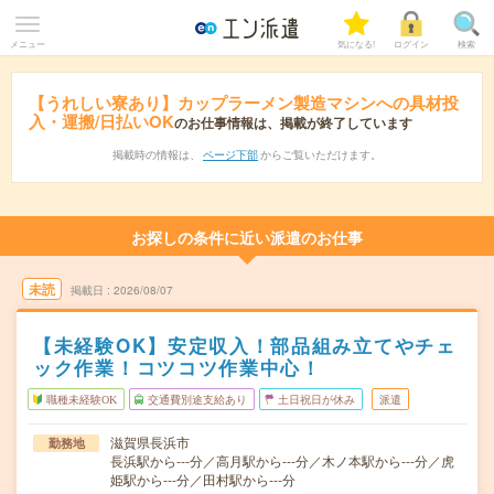
メニュー
気になる!
ログイン
検索
【うれしい寮あり】カップラーメン製造マシンへの具材投
入・運搬/日払いOK
のお仕事情報は、掲載が終了しています
掲載時の情報は、
ページ下部
からご覧いただけます。
お探しの条件に近い派遣のお仕事
未読
掲載日
2026/08/07
【未経験OK】安定収入！部品組み立てやチェ
ック作業！コツコツ作業中心！
職種未経験OK
交通費別途支給あり
土日祝日が休み
派遣
滋賀県長浜市
勤務地
長浜駅から---分／高月駅から---分／木ノ本駅から---分／虎
姫駅から---分／田村駅から---分