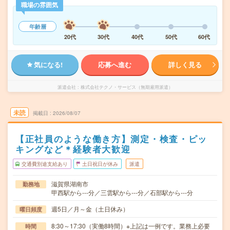
職場の雰囲気
年齢層
20代
30代
40代
50代
60代
気になる!
応募へ進む
詳しく見る
派遣会社
株式会社テクノ・サービス（無期雇用派遣）
未読
掲載日
2026/08/07
【正社員のような働き方】測定・検査・ピッ
キングなど＊経験者大歓迎
交通費別途支給あり
土日祝日が休み
派遣
滋賀県湖南市
勤務地
甲西駅から---分／三雲駅から---分／石部駅から---分
週5日／月～金（土日休み）
曜日頻度
8:30～17:30（実働8時間）※上記は一例です。業務上必要
時間