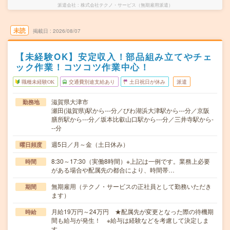
派遣会社
株式会社テクノ・サービス（無期雇用派遣）
未読
掲載日
2026/08/07
【未経験OK】安定収入！部品組み立てやチェ
ック作業！コツコツ作業中心！
職種未経験OK
交通費別途支給あり
土日祝日が休み
派遣
滋賀県大津市
勤務地
瀬田(滋賀県)駅から---分／びわ湖浜大津駅から---分／京阪
膳所駅から---分／坂本比叡山口駅から---分／三井寺駅から-
--分
週5日／月～金（土日休み）
曜日頻度
8:30～17:30（実働8時間）※上記は一例です。業務上必要
時間
がある場合や配属先の都合により、時間帯…
無期雇用（テクノ・サービスの正社員として勤務いただき
期間
ます）
月給19万円～24万円 ★配属先が変更となった際の待機期
時給
間も給与が発生！ ※給与は経験などを考慮して決定しま
す