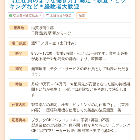
【正社員のような働き方】測定・検査・ピッ
キングなど＊経験者大歓迎
交通費別途支給あり
土日祝日が休み
派遣
滋賀県蒲生郡
勤務地
日野(滋賀県)駅から---分
週5日／月～金（土日休み）
曜日頻度
8:30～17:30（実働8時間）※上記は一例です。業務上必要
時間
がある場合や配属先の都合により、時間帯…
無期雇用（テクノ・サービスの正社員として勤務いただき
期間
ます）
月給19万円～24万円 ★配属先が変更となった際の待機期
時給
間も給与が発生！ ※給与は経験などを考慮して決定しま
す
製造部品の測定、検査、ピッキングのお仕事です。【業務
仕事内容
内容】・圧縮測定機を使用しての製品の強度測定・製…
ブランクOK / パソコンスキル不要 / 英語力不要
応募資格
製造業務のご経験〇年数不問（数か月でもOK）〇ブランク
OK〇現在フリーター歓迎〇履歴書不要で応募OK…