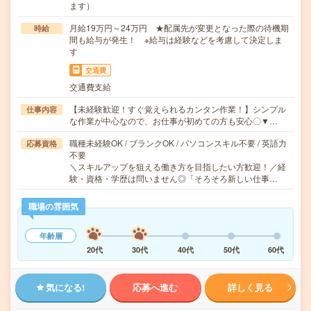
ます）
月給19万円～24万円 ★配属先が変更となった際の待機期
時給
間も給与が発生！ ※給与は経験などを考慮して決定しま
す
交通費
交通費支給
【未経験歓迎！すぐ覚えられるカンタン作業！】シンプル
仕事内容
な作業が中心なので、お仕事が初めての方も安心〇▼…
職種未経験OK / ブランクOK / パソコンスキル不要 / 英語力
応募資格
不要
＼スキルアップを狙える働き方を目指したい方歓迎！／経
験・資格・学歴は問いません◎「そろそろ新しい仕事…
職場の雰囲気
年齢層
20代
30代
40代
50代
60代
気になる!
応募へ進む
詳しく見る