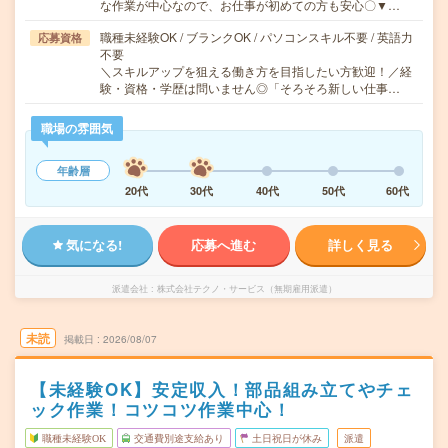
な作業が中心なので、お仕事が初めての方も安心〇▼…
職種未経験OK / ブランクOK / パソコンスキル不要 / 英語力
応募資格
不要
＼スキルアップを狙える働き方を目指したい方歓迎！／経
験・資格・学歴は問いません◎「そろそろ新しい仕事…
職場の雰囲気
年齢層
20代
30代
40代
50代
60代
気になる!
応募へ進む
詳しく見る
派遣会社
株式会社テクノ・サービス（無期雇用派遣）
未読
掲載日
2026/08/07
【未経験OK】安定収入！部品組み立てやチェ
ック作業！コツコツ作業中心！
職種未経験OK
交通費別途支給あり
土日祝日が休み
派遣