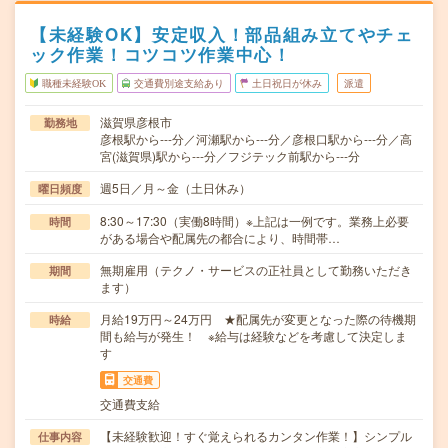
【未経験OK】安定収入！部品組み立てやチェ
ック作業！コツコツ作業中心！
職種未経験OK
交通費別途支給あり
土日祝日が休み
派遣
滋賀県彦根市
勤務地
彦根駅から---分／河瀬駅から---分／彦根口駅から---分／高
宮(滋賀県)駅から---分／フジテック前駅から---分
週5日／月～金（土日休み）
曜日頻度
8:30～17:30（実働8時間）※上記は一例です。業務上必要
時間
がある場合や配属先の都合により、時間帯…
無期雇用（テクノ・サービスの正社員として勤務いただき
期間
ます）
月給19万円～24万円 ★配属先が変更となった際の待機期
時給
間も給与が発生！ ※給与は経験などを考慮して決定しま
す
交通費
交通費支給
【未経験歓迎！すぐ覚えられるカンタン作業！】シンプル
仕事内容