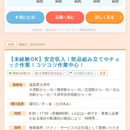
20代
30代
40代
50代
60代
気になる!
応募へ進む
詳しく見る
派遣会社
株式会社テクノ・サービス（無期雇用派遣）
未読
掲載日
2026/08/07
【未経験OK】安定収入！部品組み立てやチェ
ック作業！コツコツ作業中心！
職種未経験OK
交通費別途支給あり
土日祝日が休み
派遣
滋賀県大津市
勤務地
大津駅から---分／膳所駅から---分／志賀駅から---分／石山
寺駅から---分／大津市役所前駅から---分
週5日／月～金（土日休み）
曜日頻度
8:30～17:30（実働8時間）※上記は一例です。業務上必要
時間
がある場合や配属先の都合により、時間帯…
無期雇用（テクノ・サービスの正社員として勤務いただき
期間