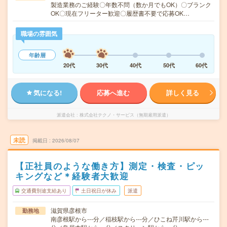
製造業務のご経験〇年数不問（数か月でもOK）〇ブランク
OK〇現在フリーター歓迎〇履歴書不要で応募OK…
職場の雰囲気
年齢層
20代
30代
40代
50代
60代
気になる!
応募へ進む
詳しく見る
派遣会社
株式会社テクノ・サービス（無期雇用派遣）
未読
掲載日
2026/08/07
【正社員のような働き方】測定・検査・ピッ
キングなど＊経験者大歓迎
交通費別途支給あり
土日祝日が休み
派遣
滋賀県彦根市
勤務地
南彦根駅から---分／稲枝駅から---分／ひこね芹川駅から---