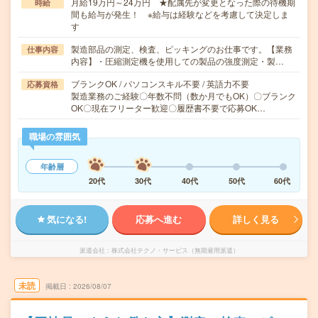
月給19万円～24万円 ★配属先が変更となった際の待機期
時給
間も給与が発生！ ※給与は経験などを考慮して決定しま
す
製造部品の測定、検査、ピッキングのお仕事です。【業務
仕事内容
内容】・圧縮測定機を使用しての製品の強度測定・製…
ブランクOK / パソコンスキル不要 / 英語力不要
応募資格
製造業務のご経験〇年数不問（数か月でもOK）〇ブランク
OK〇現在フリーター歓迎〇履歴書不要で応募OK…
職場の雰囲気
年齢層
20代
30代
40代
50代
60代
気になる!
応募へ進む
詳しく見る
派遣会社
株式会社テクノ・サービス（無期雇用派遣）
未読
掲載日
2026/08/07