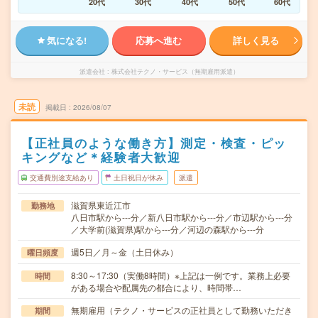
20代
30代
40代
50代
60代
気になる!
応募へ進む
詳しく見る
派遣会社
株式会社テクノ・サービス（無期雇用派遣）
未読
掲載日
2026/08/07
【正社員のような働き方】測定・検査・ピッ
キングなど＊経験者大歓迎
交通費別途支給あり
土日祝日が休み
派遣
滋賀県東近江市
勤務地
八日市駅から---分／新八日市駅から---分／市辺駅から---分
／大学前(滋賀県)駅から---分／河辺の森駅から---分
週5日／月～金（土日休み）
曜日頻度
8:30～17:30（実働8時間）※上記は一例です。業務上必要
時間
がある場合や配属先の都合により、時間帯…
無期雇用（テクノ・サービスの正社員として勤務いただき
期間