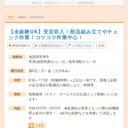
派遣会社
株式会社テクノ・サービス（無期雇用派遣）
未読
掲載日
2026/08/07
【未経験OK】安定収入！部品組み立てやチェ
ック作業！コツコツ作業中心！
職種未経験OK
交通費別途支給あり
土日祝日が休み
派遣
滋賀県草津市
勤務地
草津(滋賀県)駅から---分／南草津駅から---分
週5日／月～金（土日休み）
曜日頻度
8:30～17:30（実働8時間）※上記は一例です。業務上必要
時間
がある場合や配属先の都合により、時間帯…
無期雇用（テクノ・サービスの正社員として勤務いただき
期間
ます）
月給19万円～24万円 ★配属先が変更となった際の待機期
時給
間も給与が発生！ ※給与は経験などを考慮して決定しま
す
交通費