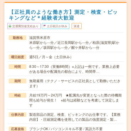
【正社員のような働き方】測定・検査・ピッ
キングなど＊経験者大歓迎
交通費別途支給あり
土日祝日が休み
派遣
滋賀県米原市
勤務地
米原駅から---分／近江長岡駅から---分／柏原(滋賀県)駅か
ら---分／坂田駅から---分／醒ケ井駅から---分
週5日／月～金（土日休み）
曜日頻度
8:30～17:30（実働8時間）※上記は一例です。業務上必要
時間
がある場合や配属先の都合により、時間帯…
無期雇用（テクノ・サービスの正社員として勤務いただき
期間
ます）
月給19万円～24万円 ★配属先が変更となった際の待機期
時給
間も給与が発生！ ※給与は経験などを考慮して決定しま
す
製造部品の測定、検査、ピッキングのお仕事です。【業務
仕事内容
内容】・圧縮測定機を使用しての製品の強度測定・製…
ブランクOK / パソコンスキル不要 / 英語力不要
応募資格