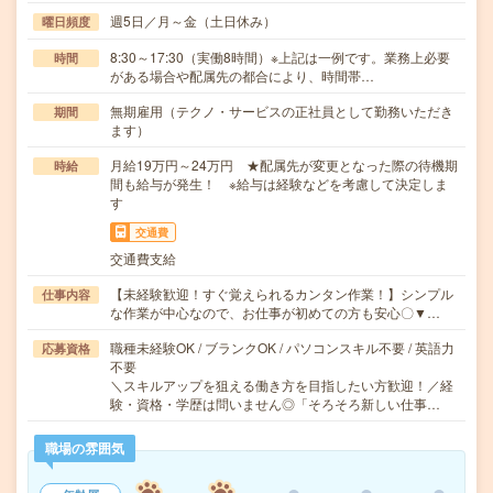
週5日／月～金（土日休み）
曜日頻度
8:30～17:30（実働8時間）※上記は一例です。業務上必要
時間
がある場合や配属先の都合により、時間帯…
無期雇用（テクノ・サービスの正社員として勤務いただき
期間
ます）
月給19万円～24万円 ★配属先が変更となった際の待機期
時給
間も給与が発生！ ※給与は経験などを考慮して決定しま
す
交通費
交通費支給
【未経験歓迎！すぐ覚えられるカンタン作業！】シンプル
仕事内容
な作業が中心なので、お仕事が初めての方も安心〇▼…
職種未経験OK / ブランクOK / パソコンスキル不要 / 英語力
応募資格
不要
＼スキルアップを狙える働き方を目指したい方歓迎！／経
験・資格・学歴は問いません◎「そろそろ新しい仕事…
職場の雰囲気