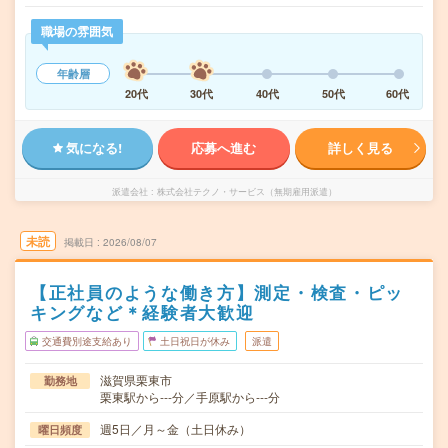
職場の雰囲気
年齢層
20代
30代
40代
50代
60代
気になる!
応募へ進む
詳しく見る
派遣会社
株式会社テクノ・サービス（無期雇用派遣）
未読
掲載日
2026/08/07
【正社員のような働き方】測定・検査・ピッ
キングなど＊経験者大歓迎
交通費別途支給あり
土日祝日が休み
派遣
滋賀県栗東市
勤務地
栗東駅から---分／手原駅から---分
週5日／月～金（土日休み）
曜日頻度