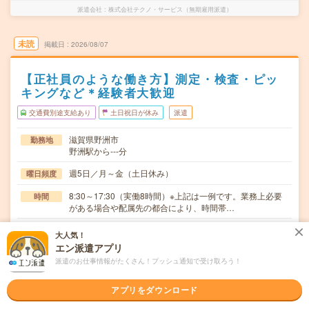
派遣会社
株式会社テクノ・サービス（無期雇用派遣）
未読
掲載日
2026/08/07
【正社員のような働き方】測定・検査・ピッ
キングなど＊経験者大歓迎
交通費別途支給あり
土日祝日が休み
派遣
滋賀県野洲市
勤務地
野洲駅から---分
週5日／月～金（土日休み）
曜日頻度
8:30～17:30（実働8時間）※上記は一例です。業務上必要
時間
がある場合や配属先の都合により、時間帯…
無期雇用（テクノ・サービスの正社員として勤務いただき
期間
大人気！
ます）
エン派遣アプリ
派遣のお仕事情報がたくさん！プッシュ通知で受け取ろう！
月給19万円～24万円 ★配属先が変更となった際の待機期
時給
間も給与が発生！ ※給与は経験などを考慮して決定しま
す
アプリをダウンロード
製造部品の測定、検査、ピッキングのお仕事です。【業務