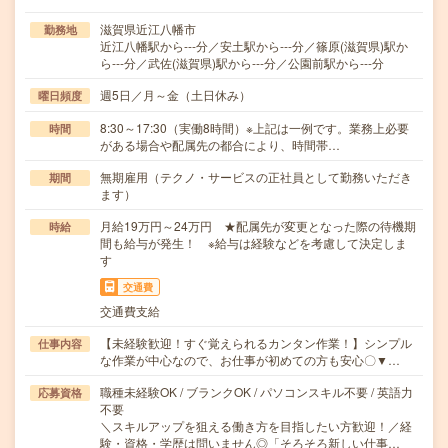
滋賀県近江八幡市
勤務地
近江八幡駅から---分／安土駅から---分／篠原(滋賀県)駅か
ら---分／武佐(滋賀県)駅から---分／公園前駅から---分
週5日／月～金（土日休み）
曜日頻度
8:30～17:30（実働8時間）※上記は一例です。業務上必要
時間
がある場合や配属先の都合により、時間帯…
無期雇用（テクノ・サービスの正社員として勤務いただき
期間
ます）
月給19万円～24万円 ★配属先が変更となった際の待機期
時給
間も給与が発生！ ※給与は経験などを考慮して決定しま
す
交通費
交通費支給
【未経験歓迎！すぐ覚えられるカンタン作業！】シンプル
仕事内容
な作業が中心なので、お仕事が初めての方も安心〇▼…
職種未経験OK / ブランクOK / パソコンスキル不要 / 英語力
応募資格
不要
＼スキルアップを狙える働き方を目指したい方歓迎！／経
験・資格・学歴は問いません◎「そろそろ新しい仕事…