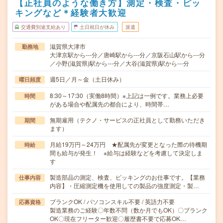
【正社員のような働き方】測定・検査・ピッ
キングなど＊経験者大歓迎
交通費別途支給あり
土日祝日が休み
派遣
滋賀県大津市
勤務地
大津京駅から---分／唐崎駅から---分／京阪石山駅から---分
／小野(滋賀県)駅から---分／大谷(滋賀県)駅から---分
週5日／月～金（土日休み）
曜日頻度
8:30～17:30（実働8時間）※上記は一例です。業務上必要
時間
がある場合や配属先の都合により、時間帯…
無期雇用（テクノ・サービスの正社員として勤務いただき
期間
ます）
月給19万円～24万円 ★配属先が変更となった際の待機期
時給
間も給与が発生！ ※給与は経験などを考慮して決定しま
す
製造部品の測定、検査、ピッキングのお仕事です。【業務
仕事内容
内容】・圧縮測定機を使用しての製品の強度測定・製…
ブランクOK / パソコンスキル不要 / 英語力不要
応募資格
製造業務のご経験〇年数不問（数か月でもOK）〇ブランク
OK〇現在フリーター歓迎〇履歴書不要で応募OK…