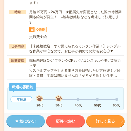
ます）
月給19万円～24万円 ★配属先が変更となった際の待機期
時給
間も給与が発生！ ※給与は経験などを考慮して決定しま
す
交通費
交通費支給
【未経験歓迎！すぐ覚えられるカンタン作業！】シンプル
仕事内容
な作業が中心なので、お仕事が初めての方も安心〇▼…
職種未経験OK / ブランクOK / パソコンスキル不要 / 英語力
応募資格
不要
＼スキルアップを狙える働き方を目指したい方歓迎！／経
験・資格・学歴は問いません◎「そろそろ新しい仕事…
職場の雰囲気
年齢層
20代
30代
40代
50代
60代
気になる!
応募へ進む
詳しく見る