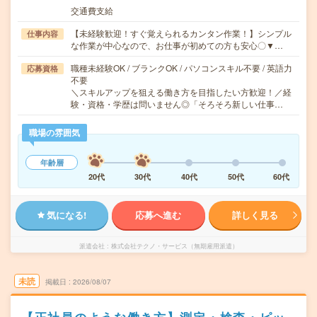
交通費支給
【未経験歓迎！すぐ覚えられるカンタン作業！】シンプル
仕事内容
な作業が中心なので、お仕事が初めての方も安心〇▼…
職種未経験OK / ブランクOK / パソコンスキル不要 / 英語力
応募資格
不要
＼スキルアップを狙える働き方を目指したい方歓迎！／経
験・資格・学歴は問いません◎「そろそろ新しい仕事…
職場の雰囲気
年齢層
20代
30代
40代
50代
60代
気になる!
応募へ進む
詳しく見る
派遣会社
株式会社テクノ・サービス（無期雇用派遣）
未読
掲載日
2026/08/07