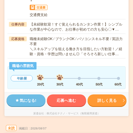
交通費
交通費支給
【未経験歓迎！すぐ覚えられるカンタン作業！】シンプル
仕事内容
な作業が中心なので、お仕事が初めての方も安心〇▼…
職種未経験OK / ブランクOK / パソコンスキル不要 / 英語力
応募資格
不要
＼スキルアップを狙える働き方を目指したい方歓迎！／経
験・資格・学歴は問いません◎「そろそろ新しい仕事…
職場の雰囲気
年齢層
20代
30代
40代
50代
60代
気になる!
応募へ進む
詳しく見る
派遣会社
株式会社テクノ・サービス（無期雇用派遣）
未読
掲載日
2026/08/07