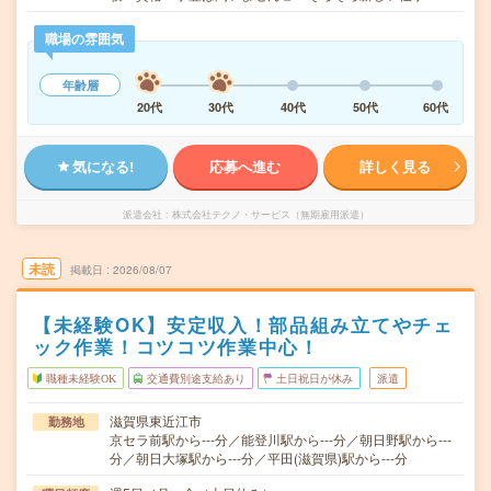
職場の雰囲気
年齢層
20代
30代
40代
50代
60代
気になる!
応募へ進む
詳しく見る
派遣会社
株式会社テクノ・サービス（無期雇用派遣）
未読
掲載日
2026/08/07
【未経験OK】安定収入！部品組み立てやチェ
ック作業！コツコツ作業中心！
職種未経験OK
交通費別途支給あり
土日祝日が休み
派遣
滋賀県東近江市
勤務地
京セラ前駅から---分／能登川駅から---分／朝日野駅から---
分／朝日大塚駅から---分／平田(滋賀県)駅から---分