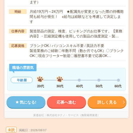
ます）
月給19万円～24万円 ★配属先が変更となった際の待機期
時給
間も給与が発生！ ※給与は経験などを考慮して決定しま
す
製造部品の測定、検査、ピッキングのお仕事です。【業務
仕事内容
内容】・圧縮測定機を使用しての製品の強度測定・製…
ブランクOK / パソコンスキル不要 / 英語力不要
応募資格
製造業務のご経験〇年数不問（数か月でもOK）〇ブランク
OK〇現在フリーター歓迎〇履歴書不要で応募OK…
職場の雰囲気
年齢層
20代
30代
40代
50代
60代
気になる!
応募へ進む
詳しく見る
派遣会社
株式会社テクノ・サービス（無期雇用派遣）
未読
掲載日
2026/08/07