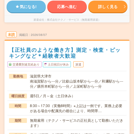
気になる!
応募へ進む
詳しく見る
派遣会社
株式会社テクノ・サービス（無期雇用派遣）
未読
掲載日
2026/08/07
【正社員のような働き方】測定・検査・ピッ
キングなど＊経験者大歓迎
交通費別途支給あり
土日祝日が休み
派遣
滋賀県大津市
勤務地
南滋賀駅から---分／比叡山坂本駅から---分／和邇駅から---
分／膳所本町駅から---分／上栄町駅から---分
週5日／月～金（土日休み）
曜日頻度
8:30～17:30（実働8時間）※上記は一例です。業務上必要
時間
がある場合や配属先の都合により、時間帯…
無期雇用（テクノ・サービスの正社員として勤務いただき
期間
ます）