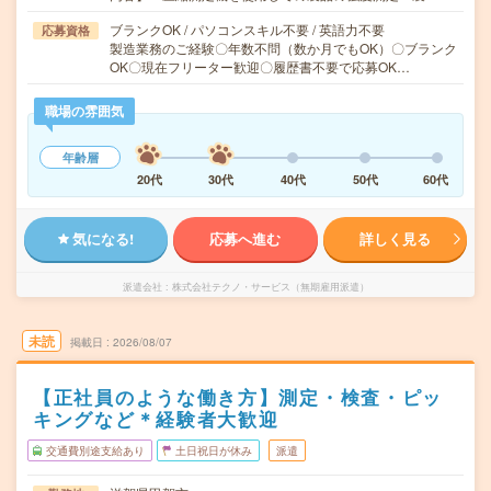
ブランクOK / パソコンスキル不要 / 英語力不要
応募資格
製造業務のご経験〇年数不問（数か月でもOK）〇ブランク
OK〇現在フリーター歓迎〇履歴書不要で応募OK…
職場の雰囲気
年齢層
20代
30代
40代
50代
60代
気になる!
応募へ進む
詳しく見る
派遣会社
株式会社テクノ・サービス（無期雇用派遣）
未読
掲載日
2026/08/07
【正社員のような働き方】測定・検査・ピッ
キングなど＊経験者大歓迎
交通費別途支給あり
土日祝日が休み
派遣