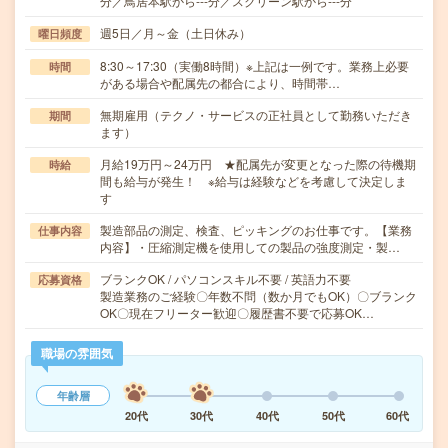
分／鳥居本駅から---分／スクリーン駅から---分
週5日／月～金（土日休み）
曜日頻度
8:30～17:30（実働8時間）※上記は一例です。業務上必要
時間
がある場合や配属先の都合により、時間帯…
無期雇用（テクノ・サービスの正社員として勤務いただき
期間
ます）
月給19万円～24万円 ★配属先が変更となった際の待機期
時給
間も給与が発生！ ※給与は経験などを考慮して決定しま
す
製造部品の測定、検査、ピッキングのお仕事です。【業務
仕事内容
内容】・圧縮測定機を使用しての製品の強度測定・製…
ブランクOK / パソコンスキル不要 / 英語力不要
応募資格
製造業務のご経験〇年数不問（数か月でもOK）〇ブランク
OK〇現在フリーター歓迎〇履歴書不要で応募OK…
職場の雰囲気
年齢層
20代
30代
40代
50代
60代