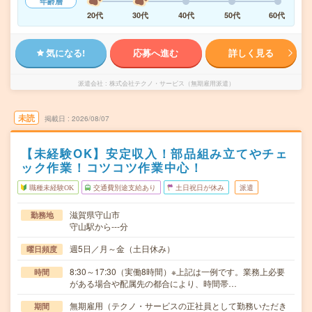
年齢層
20代
30代
40代
50代
60代
気になる!
応募へ進む
詳しく見る
派遣会社
株式会社テクノ・サービス（無期雇用派遣）
未読
掲載日
2026/08/07
【未経験OK】安定収入！部品組み立てやチェ
ック作業！コツコツ作業中心！
職種未経験OK
交通費別途支給あり
土日祝日が休み
派遣
滋賀県守山市
勤務地
守山駅から---分
週5日／月～金（土日休み）
曜日頻度
8:30～17:30（実働8時間）※上記は一例です。業務上必要
時間
がある場合や配属先の都合により、時間帯…
無期雇用（テクノ・サービスの正社員として勤務いただき
期間