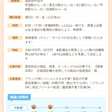
滋賀県甲賀市
勤務地
甲賀駅から---分／貴生川駅から---分／水口駅から---分／甲
南駅から---分／信楽駅から---分
週5日／月～金（土日休み）
曜日頻度
8:30～17:30（実働8時間）※上記は一例です。業務上必要
時間
がある場合や配属先の都合により、時間帯…
無期雇用（テクノ・サービスの正社員として勤務いただき
期間
ます）
月給19万円～24万円 ★配属先が変更となった際の待機期
時給
間も給与が発生！ ※給与は経験などを考慮して決定しま
す
製造部品の測定、検査、ピッキングのお仕事です。【業務
仕事内容
内容】・圧縮測定機を使用しての製品の強度測定・製…
ブランクOK / パソコンスキル不要 / 英語力不要
応募資格
製造業務のご経験〇年数不問（数か月でもOK）〇ブランク
OK〇現在フリーター歓迎〇履歴書不要で応募OK…
職場の雰囲気
年齢層