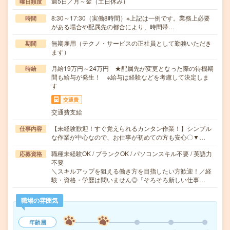
週5日／月～金（土日休み）
曜日頻度
8:30～17:30（実働8時間）※上記は一例です。業務上必要
時間
がある場合や配属先の都合により、時間帯…
無期雇用（テクノ・サービスの正社員として勤務いただき
期間
ます）
月給19万円～24万円 ★配属先が変更となった際の待機期
時給
間も給与が発生！ ※給与は経験などを考慮して決定しま
す
交通費
交通費支給
【未経験歓迎！すぐ覚えられるカンタン作業！】シンプル
仕事内容
な作業が中心なので、お仕事が初めての方も安心〇▼…
職種未経験OK / ブランクOK / パソコンスキル不要 / 英語力
応募資格
不要
＼スキルアップを狙える働き方を目指したい方歓迎！／経
験・資格・学歴は問いません◎「そろそろ新しい仕事…
職場の雰囲気
年齢層