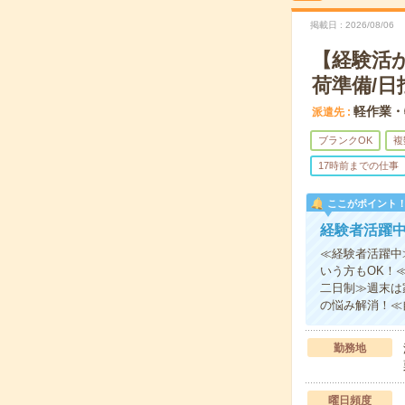
掲載日
2026/08/06
【経験活
荷準備/日
軽作業・
派遣先
ブランクOK
複
17時前までの仕事
ここがポイント
経験者活躍
≪経験者活躍中
いう方もOK！
二日制≫週末は
の悩み解消！≪
勤務地
曜日頻度