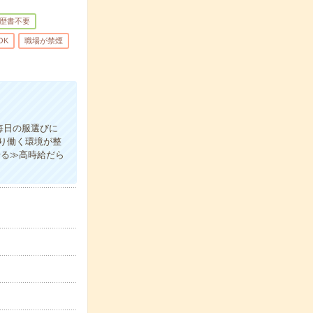
歴書不要
OK
職場が禁煙
毎日の服選びに
り働く環境が整
せる≫高時給だら