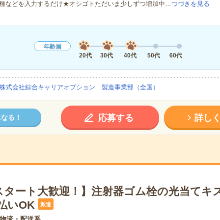
種などを入力するだけ★オシゴトただいま少しずつ増加中…
つづきを見る
年齢層
20代
30代
40代
50代
60代
株式会社綜合キャリアオプション 製造事業部（全国）
応募する
詳し
になる！
スタート大歓迎！】注射器ゴム栓の光当てキ
払いOK
派遣
物流・配送系