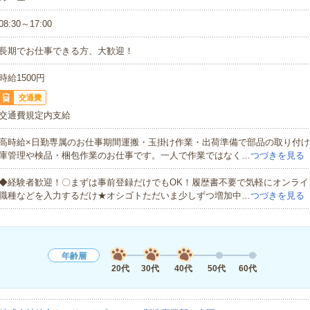
08:30～17:00
長期でお仕事できる方、大歓迎！
時給1500円
交通費
交通費規定内支給
高時給×日勤専属のお仕事期間運搬・玉掛け作業・出荷準備で部品の取り付
庫管理や検品・梱包作業のお仕事です。一人で作業ではなく…
つづきを見る
◆経験者歓迎！〇まずは事前登録だけでもOK！履歴書不要で気軽にオンライ
職種などを入力するだけ★オシゴトただいま少しずつ増加中…
つづきを見る
年齢層
20代
30代
40代
50代
60代