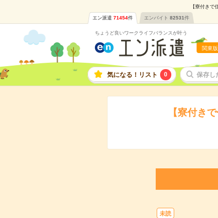
【寮付きで住
エン派遣
71454
件
エンバイト
82531
件
ちょうど良いワークライフバランスが叶う
関東版
気になる！リスト
0
保存し
【寮付きで
未読