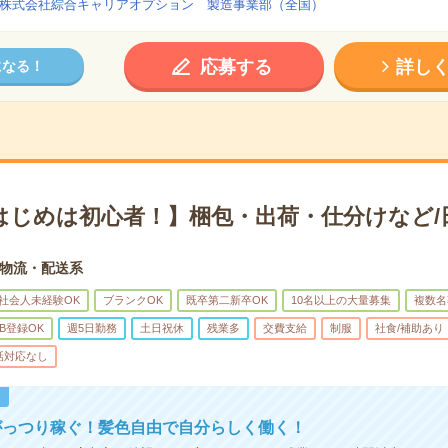
株式会社綜合キャリアオプション 製造事業部（全国）
応募する
詳し
になる！
はじめは初心者！】梱包・出荷・仕分けなど/
物流・配送系
社会人未経験OK
ブランクOK
既卒第二新卒OK
10名以上の大量募集
複数名
B登録OK
週5日勤務
土日祝休
残業多
交費支給
制服
社食/補助あり
話対応なし
！
がっつり稼ぐ！髪色自由で自分らしく働く！