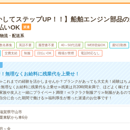
かしてステップUP！！】船舶エンジン部品の
払いOK
派遣
物流・配送系
数名募集
英語不要
履歴書不要
40～50代活躍
WEB登録OK
週5日勤務
交費支給
制服
日払いOK
職場が禁煙
電話対応なし
！
中！無理なくお給料に残業代を上乗せ！
≫これまでの経験を活かしませんか？ブランクがあっても大丈夫！経験はち
≪無理なくお給料に残業代を上乗せ≫残業は月20時間未満で、ほどよく稼げ
家族や友人と一緒にプライベート満喫！≪ラクラク制服アリ≫制服があるの
自分に合った期間で働ける≫福利厚生が整った派遣のお仕事です！
滋賀県守山市
栗東駅から車6分
月～金