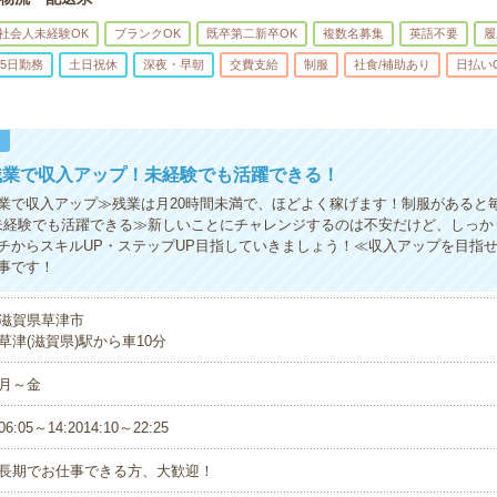
社会人未経験OK
ブランクOK
既卒第二新卒OK
複数名募集
英語不要
履
5日勤務
土日祝休
深夜・早朝
交費支給
制服
社食/補助あり
日払い
！
残業で収入アップ！未経験でも活躍できる！
業で収入アップ≫残業は月20時間未満で、ほどよく稼げます！制服があると
未経験でも活躍できる≫新しいことにチャレンジするのは不安だけど、しっか
チからスキルUP・ステップUP目指していきましょう！≪収入アップを目指
事です！
滋賀県草津市
草津(滋賀県)駅から車10分
月～金
06:05～14:2014:10～22:25
長期でお仕事できる方、大歓迎！