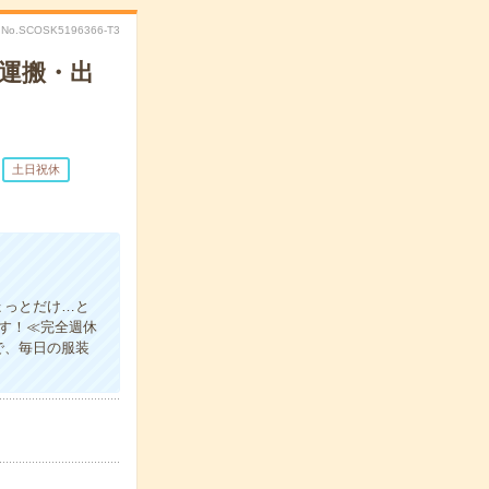
No.SCOSK5196366-T3
運搬・出
土日祝休
ょっとだけ…と
ます！≪完全週休
で、毎日の服装