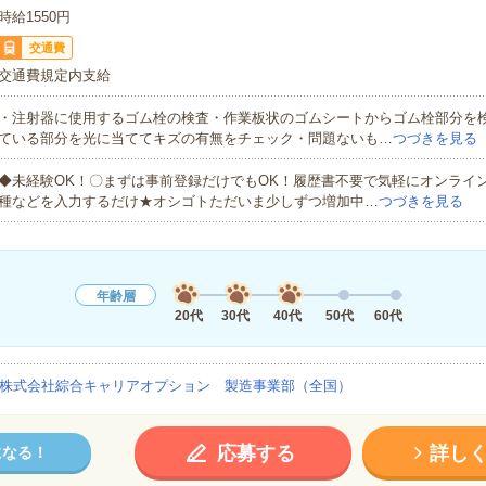
時給1550円
交通費
交通費規定内支給
・注射器に使用するゴム栓の検査・作業板状のゴムシートからゴム栓部分を
ている部分を光に当ててキズの有無をチェック・問題ないも…
つづきを見る
◆未経験OK！〇まずは事前登録だけでもOK！履歴書不要で気軽にオンライ
種などを入力するだけ★オシゴトただいま少しずつ増加中…
つづきを見る
年齢層
20代
30代
40代
50代
60代
株式会社綜合キャリアオプション 製造事業部（全国）
応募する
詳し
になる！