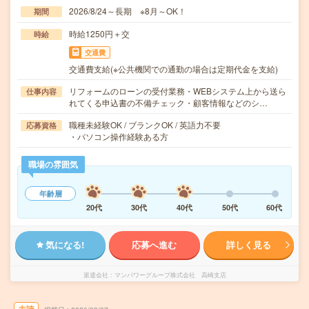
2026/8/24～長期 ※8月～OK！
期間
時給1250円＋交
時給
交通費
交通費支給(※公共機関での通勤の場合は定期代金を支給)
リフォームのローンの受付業務・WEBシステム上から送ら
仕事内容
れてくる申込書の不備チェック・顧客情報などのシ…
職種未経験OK / ブランクOK / 英語力不要
応募資格
・パソコン操作経験ある方
職場の雰囲気
年齢層
20代
30代
40代
50代
60代
気になる!
応募へ進む
詳しく見る
派遣会社
マンパワーグループ株式会社 高崎支店