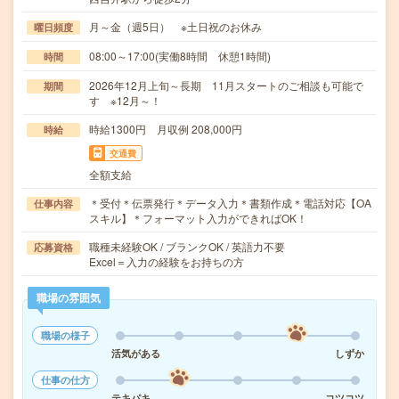
月～金（週5日） ※土日祝のお休み
曜日頻度
08:00～17:00(実働8時間 休憩1時間)
時間
2026年12月上旬～長期 11月スタートのご相談も可能で
期間
す ※12月～！
時給1300円 月収例 208,000円
時給
交通費
全額支給
＊受付＊伝票発行＊データ入力＊書類作成＊電話対応【OA
仕事内容
スキル】＊フォーマット入力ができればOK！
職種未経験OK / ブランクOK / 英語力不要
応募資格
Excel＝入力の経験をお持ちの方
職場の雰囲気
職場の様子
活気がある
しずか
仕事の仕方
テキパキ
コツコツ