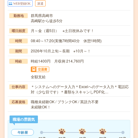
WEB登録OK
派遣
群馬県高崎市
勤務地
高崎駅から徒歩5分
月～金（週5日） ※土日祝休みです！
曜日頻度
08:40～17:20(実働7時間40分 休憩1時間)
時間
2026年10月上旬～長期 ※10月～！
期間
時給1400円 月収例 214,760円
時給
交通費
全額支給
＊システムへのデータ入力＊Excelへのデータ入力＊電話応
仕事内容
対（少な目です）＊書類をスキャンしPDF化…
職種未経験OK / ブランクOK / 英語力不要
応募資格
未経験OK！
職場の雰囲気
年齢層