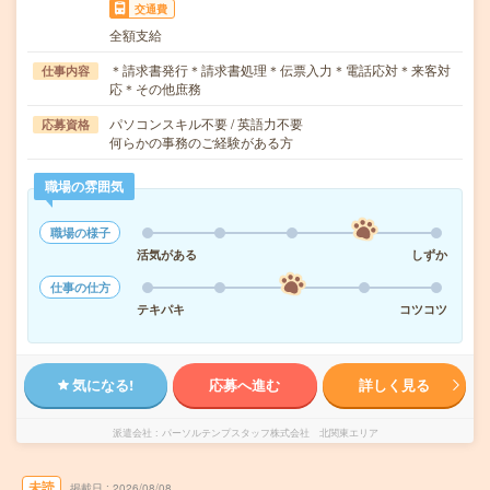
交通費
全額支給
＊請求書発行＊請求書処理＊伝票入力＊電話応対＊来客対
仕事内容
応＊その他庶務
パソコンスキル不要 / 英語力不要
応募資格
何らかの事務のご経験がある方
職場の雰囲気
職場の様子
活気がある
しずか
仕事の仕方
テキパキ
コツコツ
気になる!
応募へ進む
詳しく見る
派遣会社
パーソルテンプスタッフ株式会社 北関東エリア
未読
掲載日
2026/08/08