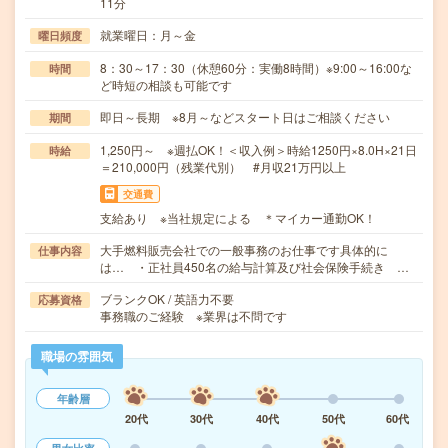
11分
就業曜日：月～金
曜日頻度
8：30～17：30（休憩60分：実働8時間）※9:00～16:00な
時間
ど時短の相談も可能です
即日～長期 ※8月～などスタート日はご相談ください
期間
1,250円～ ※週払OK！＜収入例＞時給1250円×8.0H×21日
時給
＝210,000円（残業代別） #月収21万円以上
交通費
支給あり ※当社規定による ＊マイカー通勤OK！
大手燃料販売会社での一般事務のお仕事です具体的に
仕事内容
は… ・正社員450名の給与計算及び社会保険手続き …
ブランクOK / 英語力不要
応募資格
事務職のご経験 ※業界は不問です
職場の雰囲気
年齢層
20代
30代
40代
50代
60代