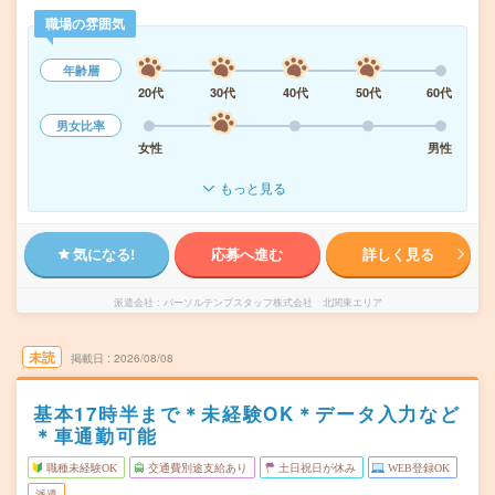
職場の雰囲気
年齢層
20代
30代
40代
50代
60代
男女比率
女性
男性
もっと見る
気になる!
応募へ進む
詳しく見る
派遣会社
パーソルテンプスタッフ株式会社 北関東エリア
未読
掲載日
2026/08/08
基本17時半まで＊未経験OK＊データ入力など
＊車通勤可能
職種未経験OK
交通費別途支給あり
土日祝日が休み
WEB登録OK
派遣