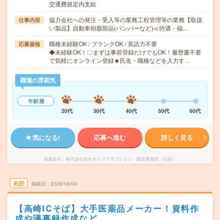
交通費規定内支給
協力会社への発注・受入等の業務工程管理等の業務【取扱
仕事内容
い製品】自動車樹脂部品(バンパーなど)≪待遇・福…
職種未経験OK / ブランクOK / 英語力不要
応募資格
◆未経験OK！〇まずは事前登録だけでもOK！履歴書不要
で気軽にオンライン登録★氏名・職種などを入力す…
職場の雰囲気
年齢層
20代
30代
40代
50代
60代
気になる!
応募へ進む
詳しく見る
派遣会社
株式会社綜合キャリアオプション 製造事業部（全国）
未読
掲載日
2026/08/08
【高崎ICそば】大手医薬品メーカー！資料作
成や議事録作成など