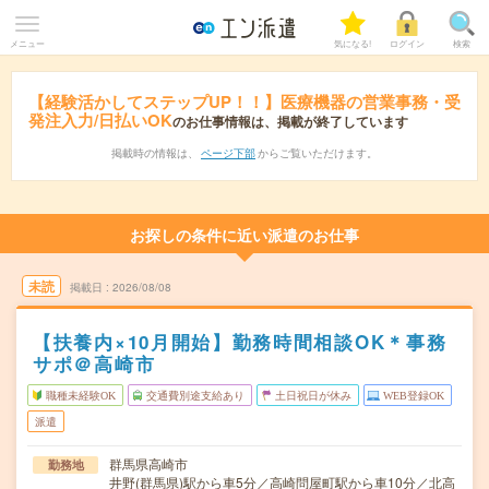
メニュー
気になる!
ログイン
検索
【経験活かしてステップUP！！】医療機器の営業事務・受
発注入力/日払いOK
のお仕事情報は、掲載が終了しています
掲載時の情報は、
ページ下部
からご覧いただけます。
お探しの条件に近い派遣のお仕事
未読
掲載日
2026/08/08
【扶養内×10月開始】勤務時間相談OK＊事務
サポ＠高崎市
職種未経験OK
交通費別途支給あり
土日祝日が休み
WEB登録OK
派遣
群馬県高崎市
勤務地
井野(群馬県)駅から車5分／高崎問屋町駅から車10分／北高