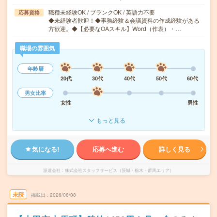
職種未経験OK / ブランクOK / 英語力不要
応募資格
◆未経験者歓迎！◆事務経験＆会議資料の作成経験がある
方歓迎。◆【必要なOAスキル】Word（作表）・…
職場の雰囲気
年齢層
20代
30代
40代
50代
60代
男女比率
女性
男性
もっと見る
気になる!
応募へ進む
詳しく見る
派遣会社
株式会社スタッフサービス（茨城・栃木・群馬エリア）
未読
掲載日
2026/08/08