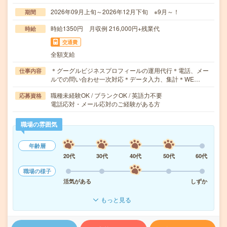
2026年09月上旬～2026年12月下旬 ※9月～！
期間
時給1350円 月収例 216,000円+残業代
時給
交通費
全額支給
＊グーグルビジネスプロフィールの運用代行＊電話、メー
仕事内容
ルでの問い合わせ一次対応＊データ入力、集計＊WE…
職種未経験OK / ブランクOK / 英語力不要
応募資格
電話応対・メール応対のご経験がある方
職場の雰囲気
年齢層
20代
30代
40代
50代
60代
職場の様子
活気がある
しずか
もっと見る