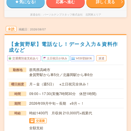
気になる!
応募へ進む
詳しく見る
派遣会社
パーソルテンプスタッフ株式会社 北関東エリア
未読
掲載日
2026/08/07
【倉賀野駅】電話なし！データ入力＆資料作
成など
交通費別途支給あり
土日祝日が休み
WEB登録OK
派遣
群馬県高崎市
勤務地
倉賀野駅から車5分／北藤岡駅から車6分
月～金（週5日） ※土日祝完全休み！
曜日頻度
09:00～17:30(実働7時間30分 休憩1時間)
時間
2026年09月中旬～長期 ※9月～！
期間
時給1400円 月収例 210,000円+残業代
時給
交通費
全額支給