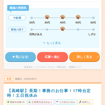
職場の雰囲気
年齢層
20代
30代
40代
50代
60代
職場の様子
活気がある
しずか
もっと見る
気になる!
応募へ進む
詳しく見る
派遣会社
パーソルテンプスタッフ株式会社 北関東エリア
未読
掲載日
2026/08/07
【高崎駅】長期！事務のお仕事！17時台定
時！土日祝休み
職種未経験OK
交通費別途支給あり
土日祝日が休み
残業なし