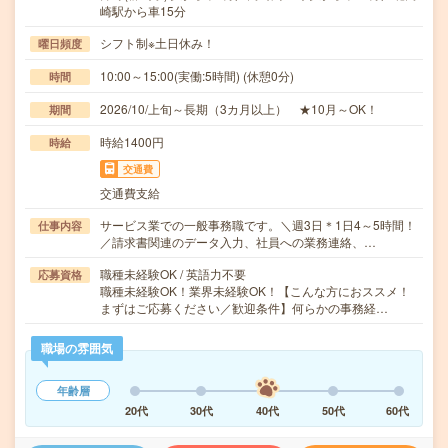
崎駅から車15分
シフト制※土日休み！
曜日頻度
10:00～15:00(実働:5時間) (休憩0分)
時間
2026/10/上旬～長期（3カ月以上） ★10月～OK！
期間
時給1400円
時給
交通費
交通費支給
サービス業での一般事務職です。＼週3日＊1日4～5時間！
仕事内容
／請求書関連のデータ入力、社員への業務連絡、…
職種未経験OK / 英語力不要
応募資格
職種未経験OK！業界未経験OK！【こんな方におススメ！
まずはご応募ください／歓迎条件】何らかの事務経…
職場の雰囲気
年齢層
20代
30代
40代
50代
60代