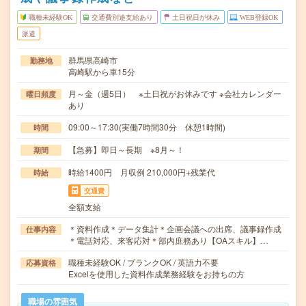
職種未経験OK
交通費別途支給あり
土日祝日が休み
WEB登録OK
派遣
群馬県高崎市
勤務地
高崎駅から車15分
月～金（週5日） ※土日祝がお休みです ※会社カレンダー
曜日頻度
あり
09:00～17:30(実働7時間30分 休憩1時間)
時間
【急募】即日～長期 ※8月～！
期間
時給1400円 月収例 210,000円+残業代
時給
交通費
全額支給
＊資料作成＊データ集計＊企画会議への出席、議事録作成
仕事内容
＊電話対応、来客応対＊部内庶務あり【OAスキル】…
職種未経験OK / ブランクOK / 英語力不要
応募資格
Excelを使用した資料作成業務経験をお持ちの方
職場の雰囲気