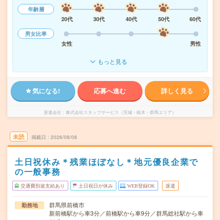
年齢層
20代
30代
40代
50代
60代
男女比率
女性
男性
もっと見る
気になる!
応募へ進む
詳しく見る
派遣会社
株式会社スタッフサービス（茨城・栃木・群馬エリア）
未読
掲載日
2026/08/08
土日祝休み＊残業ほぼなし＊地元優良企業で
の一般事務
交通費別途支給あり
土日祝日が休み
WEB登録OK
派遣
群馬県前橋市
勤務地
新前橋駅から車3分／前橋駅から車9分／群馬総社駅から車