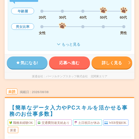
年齢層
20代
30代
40代
50代
60代
男女比率
女性
男性
もっと見る
気になる!
応募へ進む
詳しく見る
派遣会社
パーソルテンプスタッフ株式会社 北関東エリア
未読
掲載日
2026/08/08
【簡単なデータ入力やPCスキルを活かせる事
務のお仕事多数】
職種未経験OK
交通費別途支給あり
土日祝日が休み
WEB登録OK
派遣