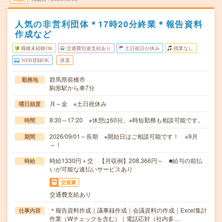
人気の非営利団体＊17時20分終業＊報告資料
作成など
職種未経験OK
交通費別途支給あり
土日祝日が休み
残業なし
WEB登録OK
派遣
群馬県前橋市
勤務地
駒形駅から車7分
月～金 ※土日祝休み
曜日頻度
8:30～17:20 ※休憩は60分。※時短勤務も相談可能です。
時間
2026/09/01～長期 ※開始日はご相談可能です！ ※9月
期間
～！
時給1330円＋交 【月収例】208,366円～ ■給与の前払
時給
いが可能な速払いサービスあり
交通費
交通費支給あり
＊報告資料作成｜議事録作成｜会議資料の作成｜Excel集計
仕事内容
作業（Wチェックを含む）｜電話応対（社内多…