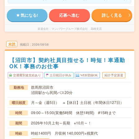
気になる!
応募へ進む
詳しく見る
派遣会社
マンパワーグループ株式会社 高崎支店
未読
掲載日
2026/08/08
【沼田市】契約社員目指せる！時短！車通勤
OK！事務のお仕事
交通費別途支給あり
土日祝日が休み
WEB登録OK
紹介予定派遣
群馬県沼田市
勤務地
沼田駅から民間バス20分
月～金（週5日） ※【休日】土日祝（年間休日127日）
曜日頻度
09:00～15:00(実働5時間 休憩1時間) #15時まで
時間
2026年10月上旬～長期 ※10月～！
期間
時給1400円 月収例 140,000円+残業代
時給