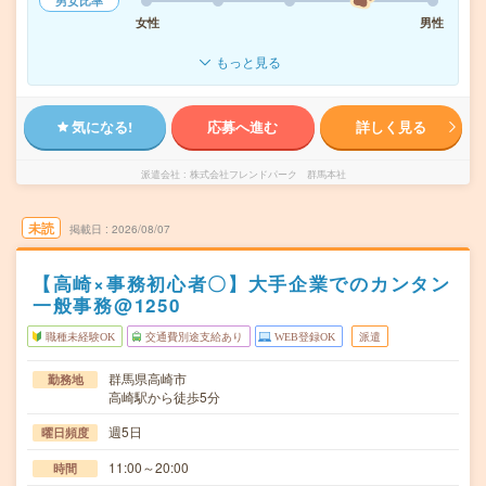
男女比率
女性
男性
もっと見る
気になる!
応募へ進む
詳しく見る
派遣会社
株式会社フレンドパーク 群馬本社
未読
掲載日
2026/08/07
【高崎×事務初心者〇】大手企業でのカンタン
一般事務@1250
職種未経験OK
交通費別途支給あり
WEB登録OK
派遣
群馬県高崎市
勤務地
高崎駅から徒歩5分
週5日
曜日頻度
11:00～20:00
時間