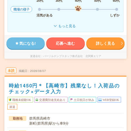
20代
30代
40代
50代
60代
職場の様子
活気がある
しずか
もっと見る
気になる!
応募へ進む
詳しく見る
派遣会社
パーソルテンプスタッフ株式会社 北関東エリア
未読
掲載日
2026/08/07
時給1450円＊【高崎市】残業なし！入荷品の
チェック×データ入力
職種未経験OK
交通費別途支給あり
土日祝日が休み
WEB登録OK
派遣
群馬県高崎市
勤務地
新町(群馬県)駅から車9分