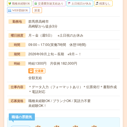
職種未経験OK
交通費別途支給あり
土日祝日が休み
残業なし
WEB登録OK
派遣
群馬県高崎市
勤務地
高崎駅から徒歩3分
月～金（週5日） ※土日祝のお休み
曜日頻度
09:00～17:00(実働7時間 休憩1時間)
時間
2026年09月上旬～長期 ※9月～！
期間
時給1300円 月収例 182,000円
時給
交通費
全額支給
＊データ入力（フォーマットあり）＊伝票発行＊書類作成
仕事内容
＊電話対応
職種未経験OK / ブランクOK / 英語力不要
応募資格
未経験OK！
職場の雰囲気