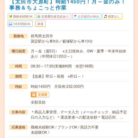
【太田市大原町】時給1450円！月～金のみ！
事務＆ちょこっと作業
職種未経験OK
交通費別途支給あり
土日祝日が休み
残業なし
WEB登録OK
派遣
群馬県太田市
勤務地
国定駅から車9分／藪塚駅から車10分
月～金（週5日） ※土日祝休み、GW・夏季・年末年始休
曜日頻度
あり（年間休日120日～）
08:30～17:30(実働8時間 休憩1時間)
時間
【急募】即日～長期 ※即日～！
期間
時給1450円 月収例 232,000円
時給
交通費
全額支給
＊商品入庫管理、データ入力（メールチェック、納品予定
仕事内容
日の入力など）＊運送業者への配送依頼＊電話応対、…
職種未経験OK / ブランクOK / 英語力不要
応募資格
未経験OK！