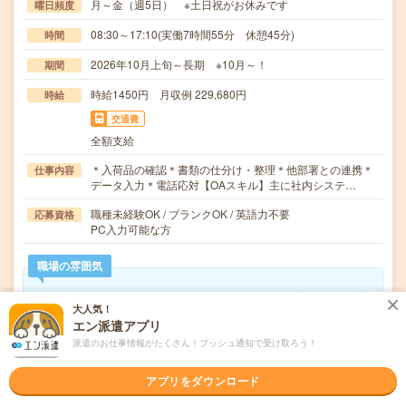
月～金（週5日） ※土日祝がお休みです
曜日頻度
08:30～17:10(実働7時間55分 休憩45分)
時間
2026年10月上旬～長期 ※10月～！
期間
時給1450円 月収例 229,680円
時給
交通費
全額支給
＊入荷品の確認＊書類の仕分け・整理＊他部署との連携＊
仕事内容
データ入力＊電話応対【OAスキル】主に社内システ…
職種未経験OK / ブランクOK / 英語力不要
応募資格
PC入力可能な方
職場の雰囲気
年齢層
大人気！
20代
30代
40代
50代
60代
エン派遣アプリ
派遣のお仕事情報がたくさん！プッシュ通知で受け取ろう！
男女比率
女性
男性
アプリをダウンロード
もっと見る