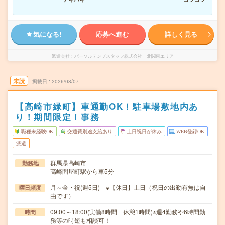
気になる!
応募へ進む
詳しく見る
派遣会社
パーソルテンプスタッフ株式会社 北関東エリア
未読
掲載日
2026/08/07
【高崎市緑町】車通勤OK！駐車場敷地内あ
り！期間限定！事務
職種未経験OK
交通費別途支給あり
土日祝日が休み
WEB登録OK
派遣
群馬県高崎市
勤務地
高崎問屋町駅から車5分
月～金・祝(週5日) ※【休日】土日（祝日の出勤有無は自
曜日頻度
由です）
09:00～18:00(実働8時間 休憩1時間)※週4勤務や6時間勤
時間
務等の時短も相談可！