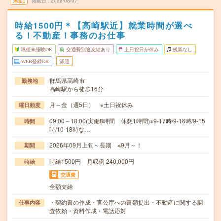
未読
掲載日
2026/08/07
時給1500円＊【高崎駅近】就業時間が選べ
る！不動産！事務のお仕事
職種未経験OK
交通費別途支給あり
土日祝日が休み
残業なし
WEB登録OK
派遣
群馬県高崎市
勤務地
高崎駅から徒歩16分
月～金（週5日） ※土日祝休み
曜日頻度
09:00～18:00(実働8時間 休憩1時間)※9-17時/9-16時/9-15
時間
時/10-18時な…
2026年09月上旬～長期 ※9月～！
期間
時給1500円 月収例 240,000円
時給
交通費
全額支給
・契約書の作成・官公庁への書類提出・不動産に関する調
仕事内容
査依頼・資料作成・電話応対