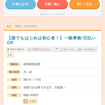
気になる!
応募へ進む
詳しく見る
派遣会社
アデコ株式会社
未読
掲載日
2026/08/08
【誰でもはじめは初心者！】一般事務/日払い
OK
職種未経験OK
交通費別途支給あり
土日祝日が休み
WEB登録OK
派遣
群馬県邑楽郡
勤務地
月～金
曜日頻度
08:10～17:00
時間
長期でお仕事できる方、大歓迎！
期間
時給1450円
時給
交通費