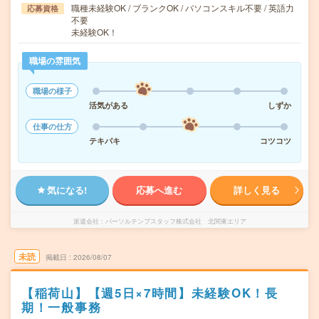
職種未経験OK / ブランクOK / パソコンスキル不要 / 英語力
応募資格
不要
未経験OK！
職場の雰囲気
職場の様子
活気がある
しずか
仕事の仕方
テキパキ
コツコツ
気になる!
応募へ進む
詳しく見る
派遣会社
パーソルテンプスタッフ株式会社 北関東エリア
未読
掲載日
2026/08/07
【稲荷山】【週5日×7時間】未経験OK！長
期！一般事務