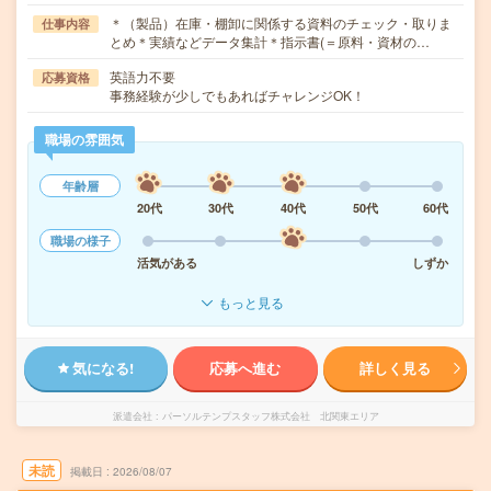
＊（製品）在庫・棚卸に関係する資料のチェック・取りま
仕事内容
とめ＊実績などデータ集計＊指示書(＝原料・資材の…
英語力不要
応募資格
事務経験が少しでもあればチャレンジOK！
職場の雰囲気
年齢層
20代
30代
40代
50代
60代
職場の様子
活気がある
しずか
もっと見る
気になる!
応募へ進む
詳しく見る
派遣会社
パーソルテンプスタッフ株式会社 北関東エリア
未読
掲載日
2026/08/07