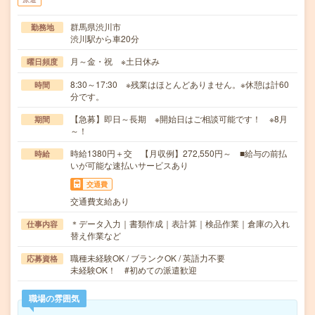
群馬県渋川市
勤務地
渋川駅から車20分
月～金・祝 ※土日休み
曜日頻度
8:30～17:30 ※残業はほとんどありません。※休憩は計60
時間
分です。
【急募】即日～長期 ※開始日はご相談可能です！ ※8月
期間
～！
時給1380円＋交 【月収例】272,550円～ ■給与の前払
時給
いが可能な速払いサービスあり
交通費
交通費支給あり
＊データ入力｜書類作成｜表計算｜検品作業｜倉庫の入れ
仕事内容
替え作業など
職種未経験OK / ブランクOK / 英語力不要
応募資格
未経験OK！ #初めての派遣歓迎
職場の雰囲気