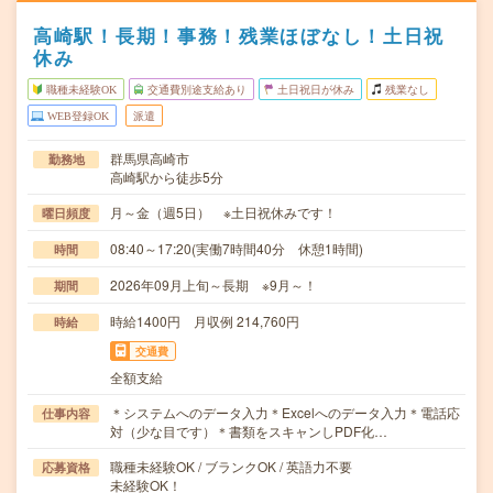
高崎駅！長期！事務！残業ほぼなし！土日祝
休み
職種未経験OK
交通費別途支給あり
土日祝日が休み
残業なし
WEB登録OK
派遣
群馬県高崎市
勤務地
高崎駅から徒歩5分
月～金（週5日） ※土日祝休みです！
曜日頻度
08:40～17:20(実働7時間40分 休憩1時間)
時間
2026年09月上旬～長期 ※9月～！
期間
時給1400円 月収例 214,760円
時給
交通費
全額支給
＊システムへのデータ入力＊Excelへのデータ入力＊電話応
仕事内容
対（少な目です）＊書類をスキャンしPDF化…
職種未経験OK / ブランクOK / 英語力不要
応募資格
未経験OK！