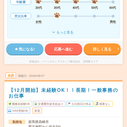
年齢層
20代
30代
40代
50代
60代
男女比率
女性
男性
もっと見る
気になる!
応募へ進む
詳しく見る
派遣会社
パーソルテンプスタッフ株式会社 北関東エリア
未読
掲載日
2026/08/07
【12月開始】未経験OK！！長期！一般事務の
お仕事
職種未経験OK
交通費別途支給あり
土日祝日が休み
残業なし
WEB登録OK
派遣
群馬県高崎市
勤務地
西吉井駅から徒歩2分