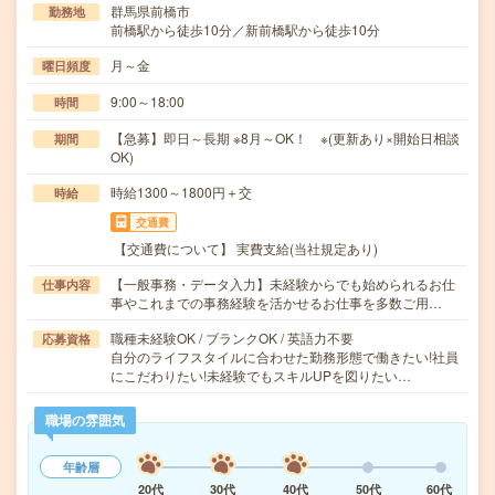
群馬県前橋市
勤務地
前橋駅から徒歩10分／新前橋駅から徒歩10分
月～金
曜日頻度
9:00～18:00
時間
【急募】即日～長期 ※8月～OK！ ※(更新あり×開始日相談
期間
OK)
時給1300～1800円＋交
時給
交通費
【交通費について】 実費支給(当社規定あり)
【一般事務・データ入力】未経験からでも始められるお仕
仕事内容
事やこれまでの事務経験を活かせるお仕事を多数ご用…
職種未経験OK / ブランクOK / 英語力不要
応募資格
自分のライフスタイルに合わせた勤務形態で働きたい!社員
にこだわりたい!未経験でもスキルUPを図りたい…
職場の雰囲気
年齢層
20代
30代
40代
50代
60代