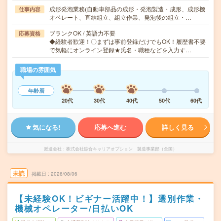
成形発泡業務(自動車部品の成形・発泡製造・成形、成形機
仕事内容
オペレート、直結組立、組立作業、発泡後の組立・…
ブランクOK / 英語力不要
応募資格
◆経験者歓迎！〇まずは事前登録だけでもOK！履歴書不要
で気軽にオンライン登録★氏名・職種などを入力す…
職場の雰囲気
年齢層
20代
30代
40代
50代
60代
気になる!
応募へ進む
詳しく見る
派遣会社
株式会社綜合キャリアオプション 製造事業部（全国）
未読
掲載日
2026/08/06
【未経験OK！ビギナー活躍中！】選別作業・
機械オペレーター/日払いOK