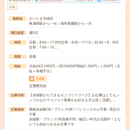
職種未経験OK
交通費別途支給あり
土日祝日が休み
WEB登録OK
派遣
さいたま市緑区
勤務地
東浦和駅から---分／浦和美園駅から---分
週5日
曜日頻度
日勤：8:00～17:002交替：8:00～17:15／22:45～8：003
時間
交替：7:00～15:…
長期
期間
月給24万1000円～29万4000円時給1,300円～1,500円（月
時給
給＋各種手当）
交通費
交通費支給
【未経験からできるモノづくりワーク】お仕事はとてもシ
仕事内容
ンプルなのでコツコツ業務がお好きな方は長く活躍し…
職種未経験OK / ブランクOK / パソコンスキル不要 / 英語力
応募資格
不要
未経験・ブランクOK資格不問！幅広い年代が活躍中！どな
たでも始められるお仕事です