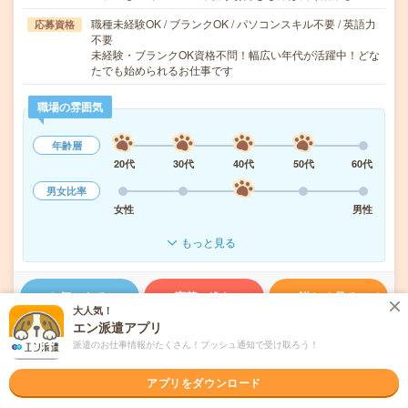
職種未経験OK / ブランクOK / パソコンスキル不要 / 英語力
応募資格
不要
未経験・ブランクOK資格不問！幅広い年代が活躍中！どな
たでも始められるお仕事です
職場の雰囲気
年齢層
20代
30代
40代
50代
60代
男女比率
女性
男性
もっと見る
気になる!
応募へ進む
詳しく見る
大人気！
エン派遣アプリ
派遣会社
UTエージェント株式会社 関東
派遣のお仕事情報がたくさん！プッシュ通知で受け取ろう！
未読
アプリをダウンロード
掲載日
2026/08/06