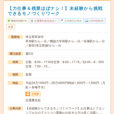
【力仕事＆残業ほぼナシ！】未経験から挑戦
できるモノづくりワーク
職種未経験OK
交通費別途支給あり
土日祝日が休み
WEB登録OK
派遣
埼玉県草加市
勤務地
草加駅から---分／獨協大学前駅から---分／谷塚駅から---分
／新田(埼玉県)駅から---分
週5日
曜日頻度
日勤：8:00～17:002交替：8:00～17:15／22:45～8：003
時間
交替：7:00～15:…
長期
期間
月給24万1000円～29万4000円時給1,300円～1,500円（月
時給
給＋各種手当）
交通費
交通費支給
【未経験からできるモノづくりワーク】お仕事はとてもシ
仕事内容
ンプルなのでコツコツ業務がお好きな方は長く活躍し…