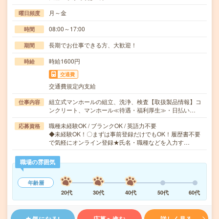
月～金
曜日頻度
08:00～17:00
時間
長期でお仕事できる方、大歓迎！
期間
時給1600円
時給
交通費
交通費規定内支給
組立式マンホールの組立、洗浄、検査【取扱製品情報】コ
仕事内容
ンクリート、マンホール≪待遇・福利厚生≫・日払い…
職種未経験OK / ブランクOK / 英語力不要
応募資格
◆未経験OK！〇まずは事前登録だけでもOK！履歴書不要
で気軽にオンライン登録★氏名・職種などを入力す…
職場の雰囲気
年齢層
20代
30代
40代
50代
60代
気になる!
応募へ進む
詳しく見る