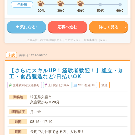
年齢層
20代
30代
40代
50代
60代
気になる!
応募へ進む
詳しく見る
派遣会社
株式会社綜合キャリアオプション 製造事業部（全国）
未読
掲載日
2026/08/06
【さらにスキルUP！経験者歓迎！】組立・加
工・食品製造など/日払いOK
交通費別途支給あり
土日祝日が休み
WEB登録OK
派遣
埼玉県久喜市
勤務地
久喜駅から車20分
月～金
曜日頻度
08:15～17:10
時間
長期でお仕事できる方、大歓迎！
期間