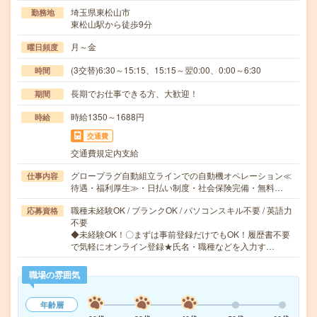
埼玉県東松山市
勤務地
東松山駅から徒歩9分
月～金
曜日頻度
(3交替)6:30～15:15、15:15～翌0:00、0:00～6:30
時間
長期でお仕事できる方、大歓迎！
期間
時給1350～1688円
時給
交通費
交通費規定内支給
グロープラグ自動組立ラインでの自動機オペレーション≪
仕事内容
待遇・福利厚生≫・日払い制度・社会保険完備・無料…
職種未経験OK / ブランクOK / パソコンスキル不要 / 英語力
応募資格
不要
◆未経験OK！〇まずは事前登録だけでもOK！履歴書不要
で気軽にオンライン登録★氏名・職種などを入力す…
職場の雰囲気
年齢層