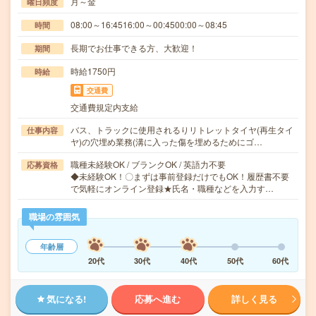
月～金
曜日頻度
08:00～16:4516:00～00:4500:00～08:45
時間
長期でお仕事できる方、大歓迎！
期間
時給1750円
時給
交通費
交通費規定内支給
バス、トラックに使用されるりリトレットタイヤ(再生タイ
仕事内容
ヤ)の穴埋め業務(溝に入った傷を埋めるためにゴ…
職種未経験OK / ブランクOK / 英語力不要
応募資格
◆未経験OK！〇まずは事前登録だけでもOK！履歴書不要
で気軽にオンライン登録★氏名・職種などを入力す…
職場の雰囲気
年齢層
20代
30代
40代
50代
60代
気になる!
応募へ進む
詳しく見る