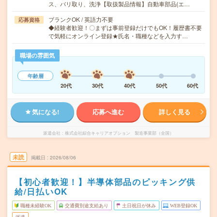
ス、バリ取り、洗浄【取扱製品情報】自動車部品(エ…
ブランクOK / 英語力不要
応募資格
◆経験者歓迎！〇まずは事前登録だけでもOK！履歴書不要
で気軽にオンライン登録★氏名・職種などを入力す…
職場の雰囲気
年齢層
20代
30代
40代
50代
60代
気になる!
応募へ進む
詳しく見る
派遣会社
株式会社綜合キャリアオプション 製造事業部（全国）
未読
掲載日
2026/08/06
【初心者歓迎！】半導体部品のピッキング供
給/日払いOK
職種未経験OK
交通費別途支給あり
土日祝日が休み
WEB登録OK