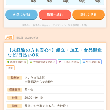
20代
30代
40代
50代
60代
気になる!
応募へ進む
詳しく見る
派遣会社
株式会社綜合キャリアオプション 製造事業部（全国）
未読
掲載日
2026/08/06
【未経験の方も安心○】組立・加工・食品製造
など/日払いOK
職種未経験OK
交通費別途支給あり
土日祝日が休み
WEB登録OK
派遣
さいたま市北区
勤務地
吉野原駅から徒歩5分
月～金
曜日頻度
20:00～04:10
時間
長期でお仕事できる方、大歓迎！
期間