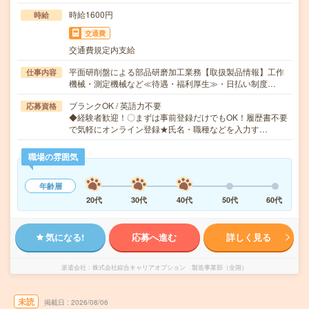
時給1600円
時給
交通費
交通費規定内支給
平面研削盤による部品研磨加工業務【取扱製品情報】工作
仕事内容
機械・測定機械など≪待遇・福利厚生≫・日払い制度…
ブランクOK / 英語力不要
応募資格
◆経験者歓迎！〇まずは事前登録だけでもOK！履歴書不要
で気軽にオンライン登録★氏名・職種などを入力す…
職場の雰囲気
年齢層
20代
30代
40代
50代
60代
気になる!
応募へ進む
詳しく見る
派遣会社
株式会社綜合キャリアオプション 製造事業部（全国）
未読
掲載日
2026/08/06