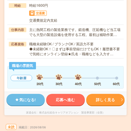
時給1600円
時給
交通費
交通費規定内支給
主に熱間工程の製造業務です。鍛造機、圧延機など当工場
仕事内容
でも大型の製造設備を使用する工程。最初は補助作業…
職種未経験OK / ブランクOK / 英語力不要
応募資格
◆未経験OK！〇まずは事前登録だけでもOK！履歴書不要
で気軽にオンライン登録★氏名・職種などを入力す…
職場の雰囲気
年齢層
20代
30代
40代
50代
60代
気になる!
応募へ進む
詳しく見る
派遣会社
株式会社綜合キャリアオプション 製造事業部（全国）
未読
掲載日
2026/08/06