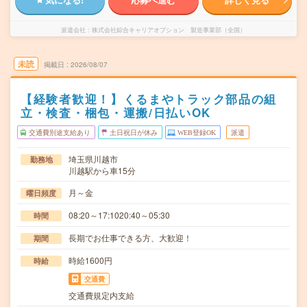
派遣会社
株式会社綜合キャリアオプション 製造事業部（全国）
未読
掲載日
2026/08/07
【経験者歓迎！】くるまやトラック部品の組
立・検査・梱包・運搬/日払いOK
交通費別途支給あり
土日祝日が休み
WEB登録OK
派遣
埼玉県川越市
勤務地
川越駅から車15分
月～金
曜日頻度
08:20～17:1020:40～05:30
時間
長期でお仕事できる方、大歓迎！
期間
時給1600円
時給
交通費
交通費規定内支給