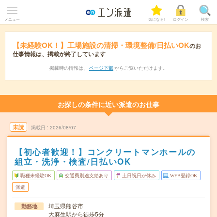
メニュー
気になる!
ログイン
検索
【未経験OK！】工場施設の清掃・環境整備/日払いOK
のお
仕事情報は、掲載が終了しています
掲載時の情報は、
ページ下部
からご覧いただけます。
お探しの条件に近い派遣のお仕事
未読
掲載日
2026/08/07
【初心者歓迎！】コンクリートマンホールの
組立・洗浄・検査/日払いOK
職種未経験OK
交通費別途支給あり
土日祝日が休み
WEB登録OK
派遣
埼玉県熊谷市
勤務地
大麻生駅から徒歩5分