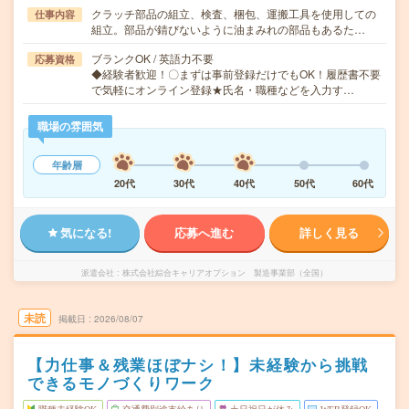
クラッチ部品の組立、検査、梱包、運搬工具を使用しての
仕事内容
組立。部品が錆びないように油まみれの部品もあるた…
ブランクOK / 英語力不要
応募資格
◆経験者歓迎！〇まずは事前登録だけでもOK！履歴書不要
で気軽にオンライン登録★氏名・職種などを入力す…
職場の雰囲気
年齢層
20代
30代
40代
50代
60代
気になる!
応募へ進む
詳しく見る
派遣会社
株式会社綜合キャリアオプション 製造事業部（全国）
未読
掲載日
2026/08/07
【力仕事＆残業ほぼナシ！】未経験から挑戦
できるモノづくりワーク