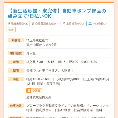
【新生活応援・寮完備】自動車ポンプ部品の
組み立て/日払いOK
職種未経験OK
交通費別途支給あり
土日祝日が休み
WEB登録OK
派遣
埼玉県東松山市
勤務地
東松山駅から徒歩9分
月～金
曜日頻度
(3交替)6:30～15:15、15:15～翌0:00、0:00～6:30
時間
長期でお仕事できる方、大歓迎！
期間
時給1350～1688円 月収例32万8000円以上可(7時間45分
時給
×21日+残業・深夜手当)
交通費
交通費規定内支給
グロープラグ自動組立ラインでの自動機オペレーション≪
仕事内容
待遇・福利厚生≫・日払い制度・社会保険完備・無料…