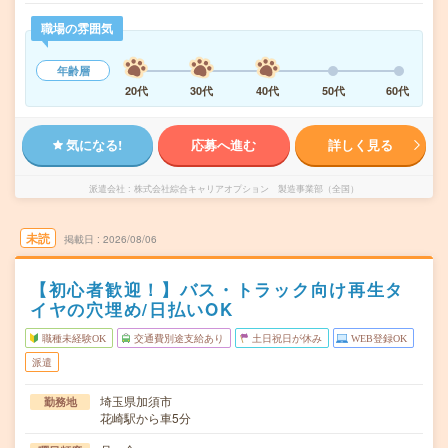
職場の雰囲気
年齢層
20代
30代
40代
50代
60代
気になる!
応募へ進む
詳しく見る
派遣会社
株式会社綜合キャリアオプション 製造事業部（全国）
未読
掲載日
2026/08/06
【初心者歓迎！】バス・トラック向け再生タ
イヤの穴埋め/日払いOK
職種未経験OK
交通費別途支給あり
土日祝日が休み
WEB登録OK
派遣
埼玉県加須市
勤務地
花崎駅から車5分