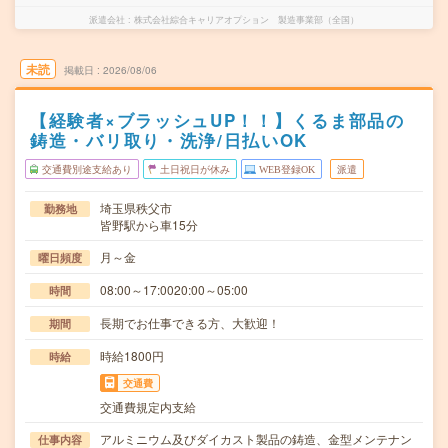
派遣会社
株式会社綜合キャリアオプション 製造事業部（全国）
未読
掲載日
2026/08/06
【経験者×ブラッシュUP！！】くるま部品の
鋳造・バリ取り・洗浄/日払いOK
交通費別途支給あり
土日祝日が休み
WEB登録OK
派遣
埼玉県秩父市
勤務地
皆野駅から車15分
月～金
曜日頻度
08:00～17:0020:00～05:00
時間
長期でお仕事できる方、大歓迎！
期間
時給1800円
時給
交通費
交通費規定内支給
アルミニウム及びダイカスト製品の鋳造、金型メンテナン
仕事内容