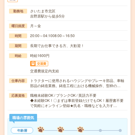
さいたま市北区
勤務地
吉野原駅から徒歩5分
月～金
曜日頻度
20:00～04:1008:00～16:50
時間
長期でお仕事できる方、大歓迎！
期間
時給1600円
時給
交通費
交通費規定内支給
トラクターに使用されるハウジングやブレーキ部品、車軸
仕事内容
部品の鋳造業務。鋳造工程における機械操作、型枠の…
職種未経験OK / ブランクOK / 英語力不要
応募資格
◆未経験OK！〇まずは事前登録だけでもOK！履歴書不要
で気軽にオンライン登録★氏名・職種などを入力す…
職場の雰囲気
年齢層