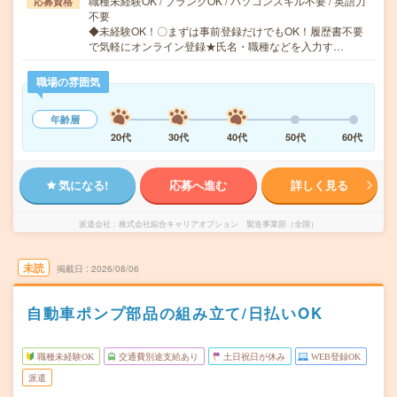
職種未経験OK / ブランクOK / パソコンスキル不要 / 英語力
応募資格
不要
◆未経験OK！〇まずは事前登録だけでもOK！履歴書不要
で気軽にオンライン登録★氏名・職種などを入力す…
職場の雰囲気
年齢層
20代
30代
40代
50代
60代
気になる!
応募へ進む
詳しく見る
派遣会社
株式会社綜合キャリアオプション 製造事業部（全国）
未読
掲載日
2026/08/06
自動車ポンプ部品の組み立て/日払いOK
職種未経験OK
交通費別途支給あり
土日祝日が休み
WEB登録OK
派遣