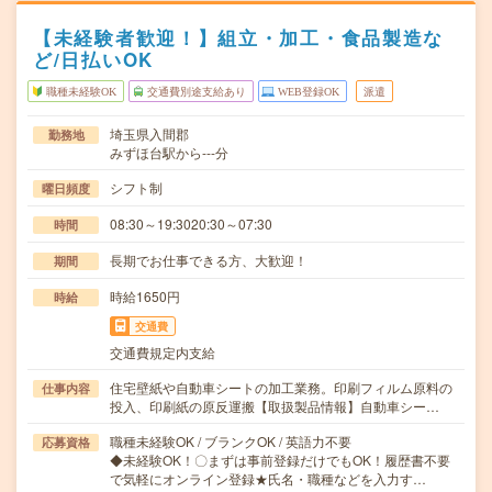
【未経験者歓迎！】組立・加工・食品製造な
ど/日払いOK
職種未経験OK
交通費別途支給あり
WEB登録OK
派遣
埼玉県入間郡
勤務地
みずほ台駅から---分
シフト制
曜日頻度
08:30～19:3020:30～07:30
時間
長期でお仕事できる方、大歓迎！
期間
時給1650円
時給
交通費
交通費規定内支給
住宅壁紙や自動車シートの加工業務。印刷フィルム原料の
仕事内容
投入、印刷紙の原反運搬【取扱製品情報】自動車シー…
職種未経験OK / ブランクOK / 英語力不要
応募資格
◆未経験OK！〇まずは事前登録だけでもOK！履歴書不要
で気軽にオンライン登録★氏名・職種などを入力す…