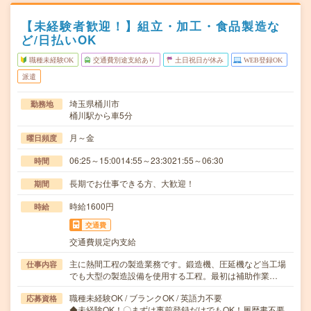
【未経験者歓迎！】組立・加工・食品製造な
ど/日払いOK
職種未経験OK
交通費別途支給あり
土日祝日が休み
WEB登録OK
派遣
埼玉県桶川市
勤務地
桶川駅から車5分
月～金
曜日頻度
06:25～15:0014:55～23:3021:55～06:30
時間
長期でお仕事できる方、大歓迎！
期間
時給1600円
時給
交通費
交通費規定内支給
主に熱間工程の製造業務です。鍛造機、圧延機など当工場
仕事内容
でも大型の製造設備を使用する工程。最初は補助作業…
職種未経験OK / ブランクOK / 英語力不要
応募資格
◆未経験OK！〇まずは事前登録だけでもOK！履歴書不要