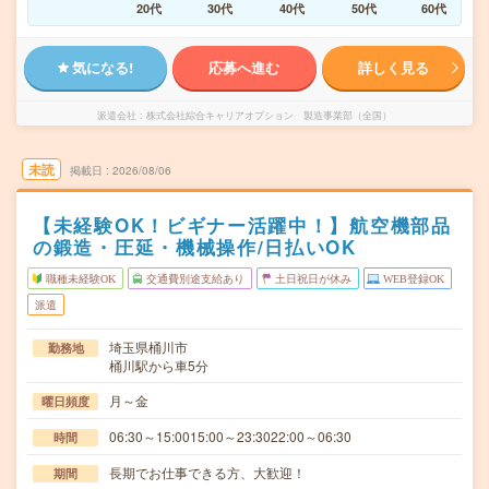
20代
30代
40代
50代
60代
気になる!
応募へ進む
詳しく見る
派遣会社
株式会社綜合キャリアオプション 製造事業部（全国）
未読
掲載日
2026/08/06
【未経験OK！ビギナー活躍中！】航空機部品
の鍛造・圧延・機械操作/日払いOK
職種未経験OK
交通費別途支給あり
土日祝日が休み
WEB登録OK
派遣
埼玉県桶川市
勤務地
桶川駅から車5分
月～金
曜日頻度
06:30～15:0015:00～23:3022:00～06:30
時間
長期でお仕事できる方、大歓迎！
期間