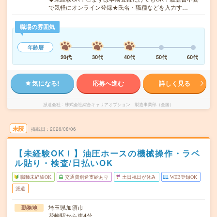
で気軽にオンライン登録★氏名・職種などを入力す…
職場の雰囲気
年齢層
20代
30代
40代
50代
60代
気になる!
応募へ進む
詳しく見る
派遣会社
株式会社綜合キャリアオプション 製造事業部（全国）
未読
掲載日
2026/08/06
【未経験OK！】油圧ホースの機械操作・ラベ
ル貼り・検査/日払いOK
職種未経験OK
交通費別途支給あり
土日祝日が休み
WEB登録OK
派遣
埼玉県加須市
勤務地
花崎駅から車4分