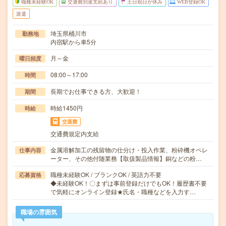
職種未経験OK
交通費別途支給あり
土日祝日が休み
WEB登録OK
派遣
埼玉県桶川市
勤務地
内宿駅から車5分
月～金
曜日頻度
08:00～17:00
時間
長期でお仕事できる方、大歓迎！
期間
時給1450円
時給
交通費
交通費規定内支給
金属溶解加工の残留物の仕分け・投入作業、粉砕機オペレ
仕事内容
ーター、その他付随業務【取扱製品情報】銅などの粉…
職種未経験OK / ブランクOK / 英語力不要
応募資格
◆未経験OK！〇まずは事前登録だけでもOK！履歴書不要
で気軽にオンライン登録★氏名・職種などを入力す…
職場の雰囲気