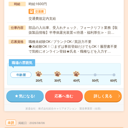
時給1600円
時給
交通費
交通費規定内支給
部品の入出庫、受入れチェック、フォークリフト業務【取
仕事内容
扱製品情報】半導体露光装置≪待遇・福利厚生≫・日…
職種未経験OK / ブランクOK / 英語力不要
応募資格
◆未経験OK！〇まずは事前登録だけでもOK！履歴書不要
で気軽にオンライン登録★氏名・職種などを入力す…
職場の雰囲気
年齢層
20代
30代
40代
50代
60代
気になる!
応募へ進む
詳しく見る
派遣会社
株式会社綜合キャリアオプション 製造事業部（全国）
未読
掲載日
2026/08/06