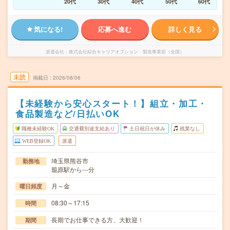
20代
30代
40代
50代
60代
気になる!
応募へ進む
詳しく見る
派遣会社
株式会社綜合キャリアオプション 製造事業部（全国）
未読
掲載日
2026/08/06
【未経験から安心スタート！】組立・加工・
食品製造など/日払いOK
職種未経験OK
交通費別途支給あり
土日祝日が休み
残業なし
WEB登録OK
派遣
埼玉県熊谷市
勤務地
籠原駅から---分
月～金
曜日頻度
08:30～17:15
時間
長期でお仕事できる方、大歓迎！
期間