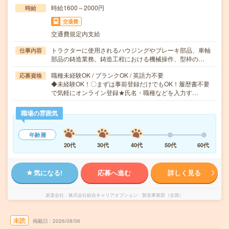
時給1600～2000円
時給
交通費
交通費規定内支給
トラクターに使用されるハウジングやブレーキ部品、車軸
仕事内容
部品の鋳造業務。鋳造工程における機械操作、型枠の…
職種未経験OK / ブランクOK / 英語力不要
応募資格
◆未経験OK！〇まずは事前登録だけでもOK！履歴書不要
で気軽にオンライン登録★氏名・職種などを入力す…
職場の雰囲気
年齢層
20代
30代
40代
50代
60代
気になる!
応募へ進む
詳しく見る
派遣会社
株式会社綜合キャリアオプション 製造事業部（全国）
未読
掲載日
2026/08/06