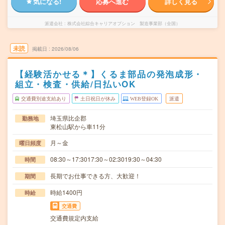
気になる!
応募へ進む
詳しく見る
派遣会社
株式会社綜合キャリアオプション 製造事業部（全国）
未読
掲載日
2026/08/06
【経験活かせる＊】くるま部品の発泡成形・
組立・検査・供給/日払いOK
交通費別途支給あり
土日祝日が休み
WEB登録OK
派遣
埼玉県比企郡
勤務地
東松山駅から車11分
月～金
曜日頻度
08:30～17:3017:30～02:3019:30～04:30
時間
長期でお仕事できる方、大歓迎！
期間
時給1400円
時給
交通費
交通費規定内支給