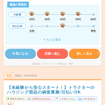
職場の雰囲気
年齢層
20代
30代
40代
50代
60代
男女比率
女性
男性
もっと見る
気になる!
応募へ進む
詳しく見る
派遣会社
UTエージェント株式会社 関東
未読
掲載日
2026/08/06
【未経験から安心スタート！】トラクターの
ハウジング部品の鋳造業務/日払いOK
職種未経験OK
交通費別途支給あり
土日祝日が休み
WEB登録OK
派遣