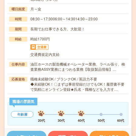
月～金
曜日頻度
08:30～17:3006:00～14:3014:30～23:00
時間
長期でお仕事できる方、大歓迎！
期間
時給1700円
時給
交通費
交通費規定内支給
油圧ホースの製造機械オペレーター業務、ラベル張り、検
仕事内容
査業務ASSY業務にまつわる業務【取扱製品情報】…
職種未経験OK / ブランクOK / 英語力不要
応募資格
◆未経験OK！〇まずは事前登録だけでもOK！履歴書不要
で気軽にオンライン登録★氏名・職種などを入力す…
職場の雰囲気
年齢層
20代
30代
40代
50代
60代