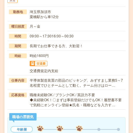
派遣
埼玉県加須市
勤務地
栗橋駅から車12分
月～金
曜日頻度
09:00～17:3016:00～00:30
時間
長期でお仕事できる方、大歓迎！
期間
時給1600円
時給
交通費
交通費規定内支給
半導体製造装置の部品のピッキング、みずすまし業務5～7
仕事内容
名程度でひとチームとして動く。チーム分けはロー…
職種未経験OK / ブランクOK / 英語力不要
応募資格
◆未経験OK！〇まずは事前登録だけでもOK！履歴書不要
で気軽にオンライン登録★氏名・職種などを入力す…
職場の雰囲気
年齢層