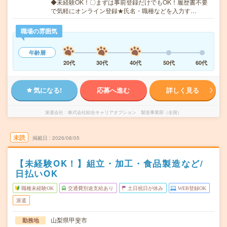
◆未経験OK！〇まずは事前登録だけでもOK！履歴書不要
で気軽にオンライン登録★氏名・職種などを入力す…
職場の雰囲気
年齢層
20代
30代
40代
50代
60代
気になる!
応募へ進む
詳しく見る
派遣会社
株式会社綜合キャリアオプション 製造事業部（全国）
未読
掲載日
2026/08/05
【未経験OK！】組立・加工・食品製造など/
日払いOK
職種未経験OK
交通費別途支給あり
土日祝日が休み
WEB登録OK
派遣
山梨県甲斐市
勤務地