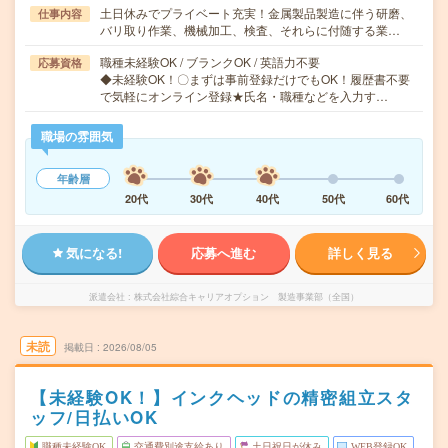
土日休みでプライベート充実！金属製品製造に伴う研磨、
仕事内容
バリ取り作業、機械加工、検査、それらに付随する業…
職種未経験OK / ブランクOK / 英語力不要
応募資格
◆未経験OK！〇まずは事前登録だけでもOK！履歴書不要
で気軽にオンライン登録★氏名・職種などを入力す…
職場の雰囲気
年齢層
20代
30代
40代
50代
60代
気になる!
応募へ進む
詳しく見る
派遣会社
株式会社綜合キャリアオプション 製造事業部（全国）
未読
掲載日
2026/08/05
【未経験OK！】インクヘッドの精密組立スタ
ッフ/日払いOK
職種未経験OK
交通費別途支給あり
土日祝日が休み
WEB登録OK