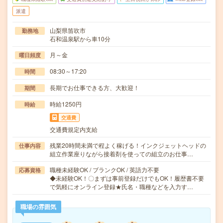
派遣
山梨県笛吹市
勤務地
石和温泉駅から車10分
月～金
曜日頻度
08:30～17:20
時間
長期でお仕事できる方、大歓迎！
期間
時給1250円
時給
交通費
交通費規定内支給
残業20時間未満で程よく稼げる！インクジェットヘッドの
仕事内容
組立作業座りながら接着剤を使っての組立のお仕事…
職種未経験OK / ブランクOK / 英語力不要
応募資格
◆未経験OK！〇まずは事前登録だけでもOK！履歴書不要
で気軽にオンライン登録★氏名・職種などを入力す…
職場の雰囲気