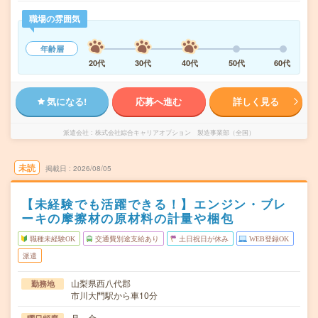
職場の雰囲気
年齢層
20代
30代
40代
50代
60代
気になる!
応募へ進む
詳しく見る
派遣会社
株式会社綜合キャリアオプション 製造事業部（全国）
未読
掲載日
2026/08/05
【未経験でも活躍できる！】エンジン・ブレ
ーキの摩擦材の原材料の計量や梱包
職種未経験OK
交通費別途支給あり
土日祝日が休み
WEB登録OK
派遣
山梨県西八代郡
勤務地
市川大門駅から車10分
月～金