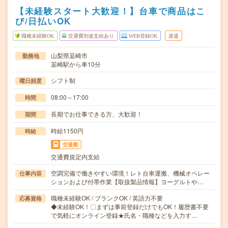
【未経験スタート大歓迎！】台車で商品はこ
び/日払いOK
職種未経験OK
交通費別途支給あり
WEB登録OK
派遣
山梨県韮崎市
勤務地
韮崎駅から車10分
シフト制
曜日頻度
08:00～17:00
時間
長期でお仕事できる方、大歓迎！
期間
時給1150円
時給
交通費
交通費規定内支給
空調完備で働きやすい環境！レト台車運搬、機械オペレー
仕事内容
ションおよび付帯作業【取扱製品情報】ヨーグルトや…
職種未経験OK / ブランクOK / 英語力不要
応募資格
◆未経験OK！〇まずは事前登録だけでもOK！履歴書不要
で気軽にオンライン登録★氏名・職種などを入力す…