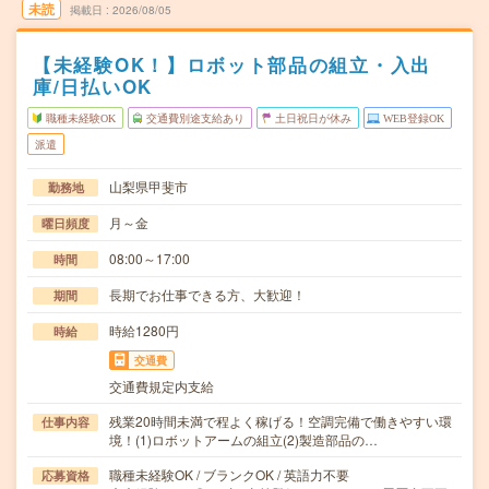
未読
掲載日
2026/08/05
【未経験OK！】ロボット部品の組立・入出
庫/日払いOK
職種未経験OK
交通費別途支給あり
土日祝日が休み
WEB登録OK
派遣
山梨県甲斐市
勤務地
月～金
曜日頻度
08:00～17:00
時間
長期でお仕事できる方、大歓迎！
期間
時給1280円
時給
交通費
交通費規定内支給
残業20時間未満で程よく稼げる！空調完備で働きやすい環
仕事内容
境！(1)ロボットアームの組立(2)製造部品の…
職種未経験OK / ブランクOK / 英語力不要
応募資格