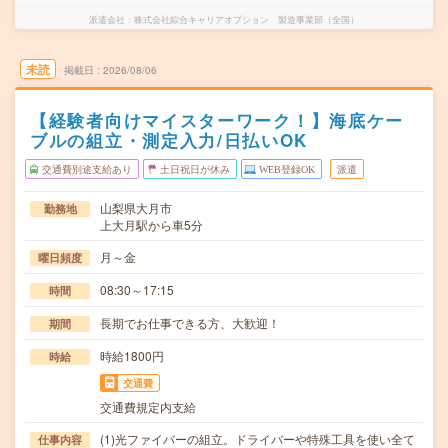
派遣会社
株式会社綜合キャリアオプション 製造事業部（全国）
未読
掲載日
2026/08/06
【経験者向けマイスターワーク！】海底ケー
ブルの組立・測定入力/日払いOK
交通費別途支給あり
土日祝日が休み
WEB登録OK
派遣
山梨県大月市
勤務地
上大月駅から車5分
月～金
曜日頻度
08:30～17:15
時間
長期でお仕事できる方、大歓迎！
期間
時給1800円
時給
交通費
交通費規定内支給
(1)光ファイバーの組立。ドライバーや特殊工具を使い全て
仕事内容