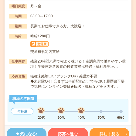
月～金
曜日頻度
08:00～17:00
時間
長期でお仕事できる方、大歓迎！
期間
時給1280円
時給
交通費
交通費規定内支給
残業20時間未満で程よく稼げる！空調完備で働きやすい環
仕事内容
境！半導体製造装置の検査業務≪待遇・福利厚生≫…
職種未経験OK / ブランクOK / 英語力不要
応募資格
◆未経験OK！〇まずは事前登録だけでもOK！履歴書不要
で気軽にオンライン登録★氏名・職種などを入力す…
職場の雰囲気
年齢層
20代
30代
40代
50代
60代
気になる!
応募へ進む
詳しく見る