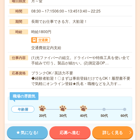
月～金
曜日頻度
08:30～17:1506:00～13:4513:40～22:25
時間
長期でお仕事できる方、大歓迎！
期間
時給1800円
時給
交通費
交通費規定内支給
(1)光ファイバーの組立。ドライバーや特殊工具を使い全て
仕事内容
手組みで行う。製品が細かい。(2)測定器OP…
ブランクOK / 英語力不要
応募資格
◆経験者歓迎！〇まずは事前登録だけでもOK！履歴書不要
で気軽にオンライン登録★氏名・職種などを入力す…
職場の雰囲気
年齢層
20代
30代
40代
50代
60代
気になる!
応募へ進む
詳しく見る