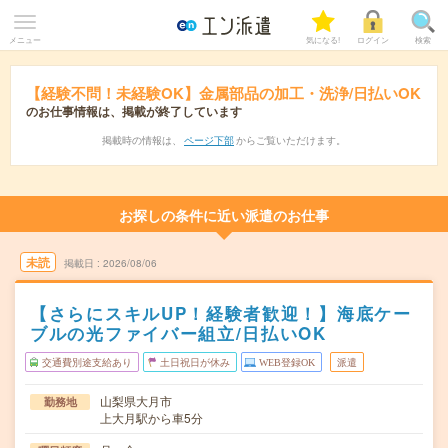
メニュー
気になる!
ログイン
検索
【経験不問！未経験OK】金属部品の加工・洗浄/日払いOK
のお仕事情報は、掲載が終了しています
掲載時の情報は、
ページ下部
からご覧いただけます。
お探しの条件に近い派遣のお仕事
未読
掲載日
2026/08/06
【さらにスキルUP！経験者歓迎！】海底ケー
ブルの光ファイバー組立/日払いOK
交通費別途支給あり
土日祝日が休み
WEB登録OK
派遣
山梨県大月市
勤務地
上大月駅から車5分