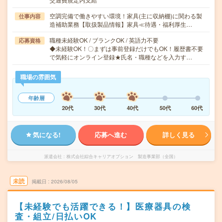
空調完備で働きやすい環境！家具(主に収納棚)に関わる製
仕事内容
造補助業務【取扱製品情報】家具≪待遇・福利厚生…
職種未経験OK / ブランクOK / 英語力不要
応募資格
◆未経験OK！〇まずは事前登録だけでもOK！履歴書不要
で気軽にオンライン登録★氏名・職種などを入力す…
職場の雰囲気
年齢層
20代
30代
40代
50代
60代
気になる!
応募へ進む
詳しく見る
派遣会社
株式会社綜合キャリアオプション 製造事業部（全国）
未読
掲載日
2026/08/05
【未経験でも活躍できる！】医療器具の検
査・組立/日払いOK