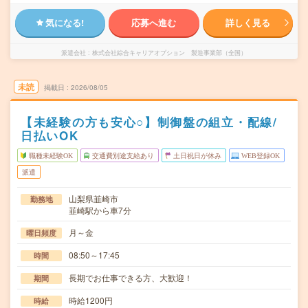
気になる!
応募へ進む
詳しく見る
派遣会社
株式会社綜合キャリアオプション 製造事業部（全国）
未読
掲載日
2026/08/05
【未経験の方も安心○】制御盤の組立・配線/
日払いOK
職種未経験OK
交通費別途支給あり
土日祝日が休み
WEB登録OK
派遣
山梨県韮崎市
勤務地
韮崎駅から車7分
月～金
曜日頻度
08:50～17:45
時間
長期でお仕事できる方、大歓迎！
期間
時給1200円
時給