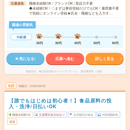
職種未経験OK / ブランクOK / 英語力不要
応募資格
◆未経験OK！〇まずは事前登録だけでもOK！履歴書不要
で気軽にオンライン登録★氏名・職種などを入力す…
職場の雰囲気
年齢層
20代
30代
40代
50代
60代
気になる!
応募へ進む
詳しく見る
派遣会社
株式会社綜合キャリアオプション 製造事業部（全国）
未読
掲載日
2026/08/05
【誰でもはじめは初心者！】食品原料の投
入・洗浄/日払いOK
職種未経験OK
交通費別途支給あり
土日祝日が休み
WEB登録OK
派遣