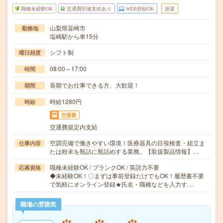
職種未経験OK
交通費別途支給あり
WEB登録OK
派遣
山梨県韮崎市
勤務地
塩崎駅から車15分
シフト制
曜日頻度
08:00～17:00
時間
長期でお仕事できる方、大歓迎！
期間
時給1280円
時給
交通費
交通費規定内支給
空調完備で働きやすい環境！医療器具の目視検査・組立ま
仕事内容
たは粉末を瓶詰に瓶詰めする業務。【取扱製品情報】…
職種未経験OK / ブランクOK / 英語力不要
応募資格
◆未経験OK！〇まずは事前登録だけでもOK！履歴書不要
で気軽にオンライン登録★氏名・職種などを入力す…
職場の雰囲気