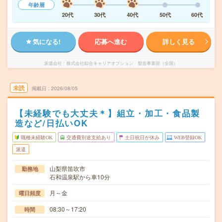
年齢層
20代
30代
40代
50代
60代
気になる!
応募へ進む
詳しく見る
派遣会社
株式会社綜合キャリアオプション 製造事業部（全国）
未読
掲載日
2026/08/05
【未経験でも大丈夫＊】組立・加工・食品製
造など/日払いOK
職種未経験OK
交通費別途支給あり
土日祝日が休み
WEB登録OK
派遣
山梨県笛吹市
勤務地
石和温泉駅から車10分
月～金
曜日頻度
08:30～17:20
時間