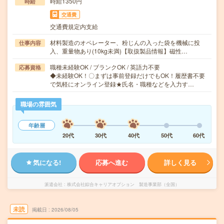
時給1350円
時給
交通費
交通費規定内支給
材料製造のオペレーター、粉じんの入った袋を機械に投
仕事内容
入、重量物あり(10kg未満)【取扱製品情報】磁性…
職種未経験OK / ブランクOK / 英語力不要
応募資格
◆未経験OK！〇まずは事前登録だけでもOK！履歴書不要
で気軽にオンライン登録★氏名・職種などを入力す…
職場の雰囲気
年齢層
20代
30代
40代
50代
60代
気になる!
応募へ進む
詳しく見る
派遣会社
株式会社綜合キャリアオプション 製造事業部（全国）
未読
掲載日
2026/08/05