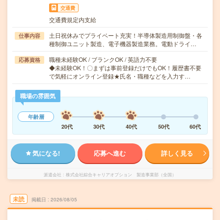
交通費
交通費規定内支給
土日祝休みでプライベート充実！半導体製造用制御盤・各
仕事内容
種制御ユニット製造、電子機器製造業務。電動ドライ…
職種未経験OK / ブランクOK / 英語力不要
応募資格
◆未経験OK！〇まずは事前登録だけでもOK！履歴書不要
で気軽にオンライン登録★氏名・職種などを入力す…
職場の雰囲気
年齢層
20代
30代
40代
50代
60代
気になる!
応募へ進む
詳しく見る
派遣会社
株式会社綜合キャリアオプション 製造事業部（全国）
未読
掲載日
2026/08/05