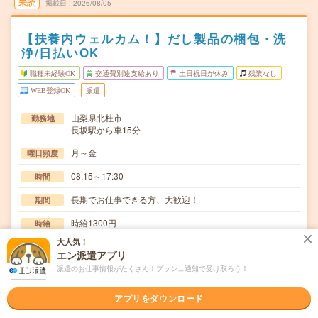
未読
掲載日
2026/08/05
【扶養内ウェルカム！】だし製品の梱包・洗
浄/日払いOK
職種未経験OK
交通費別途支給あり
土日祝日が休み
残業なし
WEB登録OK
派遣
山梨県北杜市
勤務地
長坂駅から車15分
月～金
曜日頻度
08:15～17:30
時間
長期でお仕事できる方、大歓迎！
期間
時給1300円
時給
大人気！
交通費
エン派遣アプリ
交通費規定内支給
派遣のお仕事情報がたくさん！プッシュ通知で受け取ろう！
定時で帰ろう！プライベートの時間確保！土日祝休みでプ
仕事内容
ライベート充実！カツオだし製造に伴う梱包・パレッ…
アプリをダウンロード
職種未経験OK / ブランクOK / 英語力不要
応募資格