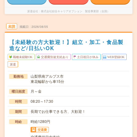
派遣会社
株式会社綜合キャリアオプション 製造事業部（全国）
未読
掲載日
2026/08/05
【未経験の方大歓迎！】組立・加工・食品製
造など/日払いOK
職種未経験OK
交通費別途支給あり
土日祝日が休み
WEB登録OK
派遣
山梨県南アルプス市
勤務地
東花輪駅から車15分
月～金
曜日頻度
08:20～17:30
時間
長期でお仕事できる方、大歓迎！
期間
時給1280円
時給
交通費
交通費規定内支給