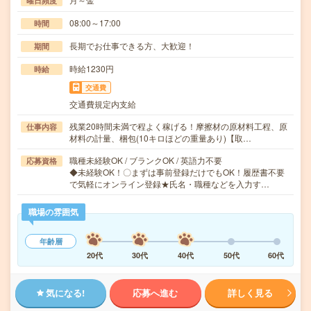
曜日頻度
08:00～17:00
時間
長期でお仕事できる方、大歓迎！
期間
時給1230円
時給
交通費
交通費規定内支給
残業20時間未満で程よく稼げる！摩擦材の原材料工程、原
仕事内容
材料の計量、梱包(10キロほどの重量あり)【取…
職種未経験OK / ブランクOK / 英語力不要
応募資格
◆未経験OK！〇まずは事前登録だけでもOK！履歴書不要
で気軽にオンライン登録★氏名・職種などを入力す…
職場の雰囲気
年齢層
20代
30代
40代
50代
60代
気になる!
応募へ進む
詳しく見る