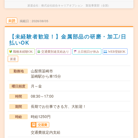
派遣会社
株式会社綜合キャリアオプション 製造事業部（全国）
未読
掲載日
2026/08/05
【未経験者歓迎！】金属部品の研磨・加工/日
払いOK
職種未経験OK
交通費別途支給あり
土日祝日が休み
WEB登録OK
派遣
山梨県韮崎市
勤務地
韮崎駅から車15分
月～金
曜日頻度
08:30～17:00
時間
長期でお仕事できる方、大歓迎！
期間
時給1250円
時給
交通費
交通費規定内支給