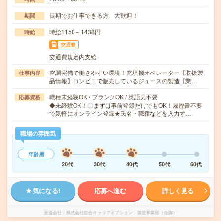
長期でお仕事できる方、大歓迎！
期間
時給1150～1438円
時給
交通費
交通費規定内支給
空調完備で働きやすい環境！充填機オペレーター【取扱製
仕事内容
品情報】コンビニで販売しているジュースの製造【業…
職種未経験OK / ブランクOK / 英語力不要
応募資格
◆未経験OK！〇まずは事前登録だけでもOK！履歴書不要
で気軽にオンライン登録★氏名・職種などを入力す…
職場の雰囲気
年齢層
20代
30代
40代
50代
60代
気になる!
応募へ進む
詳しく見る
派遣会社
株式会社綜合キャリアオプション 製造事業部（全国）