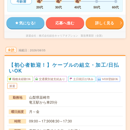
年齢層
20代
30代
40代
50代
60代
気になる!
応募へ進む
詳しく見る
派遣会社
株式会社綜合キャリアオプション 製造事業部（全国）
未読
掲載日
2026/08/05
【初心者歓迎！】ケーブルの組立・加工/日払
いOK
職種未経験OK
交通費別途支給あり
土日祝日が休み
WEB登録OK
派遣
山梨県韮崎市
勤務地
竜王駅から車20分
月～金
曜日頻度
09:00～17:3008:30～17:30
時間