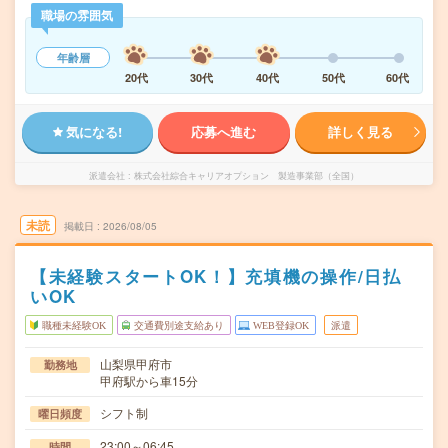
職場の雰囲気
年齢層
20代
30代
40代
50代
60代
気になる!
応募へ進む
詳しく見る
派遣会社
株式会社綜合キャリアオプション 製造事業部（全国）
未読
掲載日
2026/08/05
【未経験スタートOK！】充填機の操作/日払
いOK
職種未経験OK
交通費別途支給あり
WEB登録OK
派遣
山梨県甲府市
勤務地
甲府駅から車15分
シフト制
曜日頻度
23:00～06:45
時間