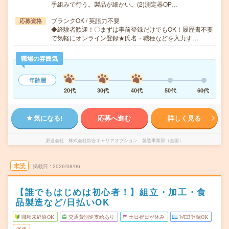
手組みで行う。製品が細かい。(2)測定器OP…
ブランクOK / 英語力不要
応募資格
◆経験者歓迎！〇まずは事前登録だけでもOK！履歴書不要
で気軽にオンライン登録★氏名・職種などを入力す…
職場の雰囲気
年齢層
20代
30代
40代
50代
60代
気になる!
応募へ進む
詳しく見る
派遣会社
株式会社綜合キャリアオプション 製造事業部（全国）
未読
掲載日
2026/08/06
【誰でもはじめは初心者！】組立・加工・食
品製造など/日払いOK
職種未経験OK
交通費別途支給あり
土日祝日が休み
WEB登録OK