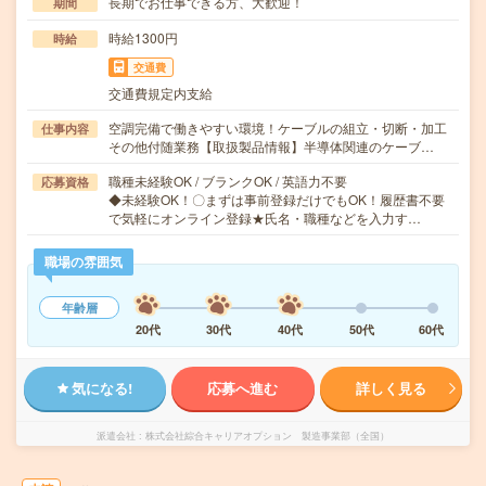
長期でお仕事できる方、大歓迎！
期間
時給1300円
時給
交通費
交通費規定内支給
空調完備で働きやすい環境！ケーブルの組立・切断・加工
仕事内容
その他付随業務【取扱製品情報】半導体関連のケーブ…
職種未経験OK / ブランクOK / 英語力不要
応募資格
◆未経験OK！〇まずは事前登録だけでもOK！履歴書不要
で気軽にオンライン登録★氏名・職種などを入力す…
職場の雰囲気
年齢層
20代
30代
40代
50代
60代
気になる!
応募へ進む
詳しく見る
派遣会社
株式会社綜合キャリアオプション 製造事業部（全国）