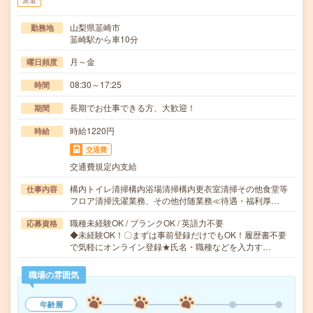
派遣
山梨県韮崎市
勤務地
韮崎駅から車10分
月～金
曜日頻度
08:30～17:25
時間
長期でお仕事できる方、大歓迎！
期間
時給1220円
時給
交通費
交通費規定内支給
構内トイレ清掃構内浴場清掃構内更衣室清掃その他食堂等
仕事内容
フロア清掃洗濯業務、その他付随業務≪待遇・福利厚…
職種未経験OK / ブランクOK / 英語力不要
応募資格
◆未経験OK！〇まずは事前登録だけでもOK！履歴書不要
で気軽にオンライン登録★氏名・職種などを入力す…
職場の雰囲気
年齢層