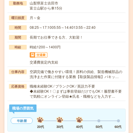
山梨県富士吉田市
勤務地
富士山駅から車15分
月～金
曜日頻度
08:25～17:1005:55～14:4013:55～22:40
時間
長期でお仕事できる方、大歓迎！
期間
時給1200～1400円
時給
交通費
交通費規定内支給
空調完備で働きやすい環境！原料の供給、製造機械部品の
仕事内容
洗浄また作業に付随する業務【取扱製品情報】パキッ…
職種未経験OK / ブランクOK / 英語力不要
応募資格
◆未経験OK！〇まずは事前登録だけでもOK！履歴書不要
で気軽にオンライン登録★氏名・職種などを入力す…
職場の雰囲気
年齢層
20代
30代
40代
50代
60代