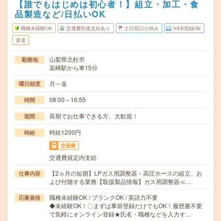
【誰でもはじめは初心者！】組立・加工・食
品製造など/日払いOK
職種未経験OK
交通費別途支給あり
土日祝日が休み
WEB登録OK
派遣
山梨県北杜市
勤務地
韮崎駅から車15分
月～金
曜日頻度
08:00～16:55
時間
長期でお仕事できる方、大歓迎！
期間
時給1200円
時給
交通費
交通費規定内支給
【2ヵ月の短期】LPガス用調整器・高圧ホースの組立、お
仕事内容
よび付随する業務【取扱製品情報】ガス用調整器≪…
職種未経験OK / ブランクOK / 英語力不要
応募資格
◆未経験OK！〇まずは事前登録だけでもOK！履歴書不要
で気軽にオンライン登録★氏名・職種などを入力す…