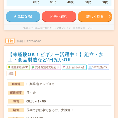
20代
30代
40代
50代
60代
気になる!
応募へ進む
詳しく見る
派遣会社
株式会社綜合キャリアオプション 製造事業部（全国）
未読
掲載日
2026/08/06
【未経験OK！ビギナー活躍中！】組立・加
工・食品製造など/日払いOK
職種未経験OK
交通費別途支給あり
土日祝日が休み
WEB登録OK
派遣
山梨県南アルプス市
勤務地
月～金
曜日頻度
08:30～17:00
時間
長期でお仕事できる方、大歓迎！
期間