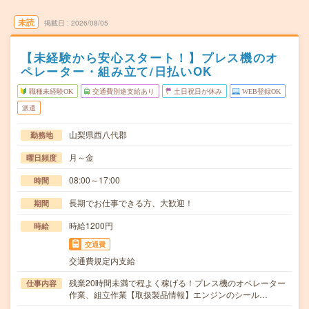
未読
掲載日
2026/08/05
【未経験から安心スタート！】プレス機のオ
ペレーター・組み立て/日払いOK
職種未経験OK
交通費別途支給あり
土日祝日が休み
WEB登録OK
派遣
山梨県西八代郡
勤務地
月～金
曜日頻度
08:00～17:00
時間
長期でお仕事できる方、大歓迎！
期間
時給1200円
時給
交通費
交通費規定内支給
残業20時間未満で程よく稼げる！プレス機のオペレーター
仕事内容
作業、組立作業【取扱製品情報】エンジンのシール…