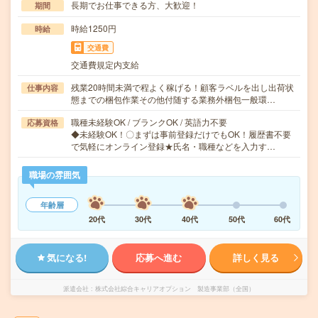
長期でお仕事できる方、大歓迎！
期間
時給1250円
時給
交通費
交通費規定内支給
残業20時間未満で程よく稼げる！顧客ラベルを出し出荷状
仕事内容
態までの梱包作業その他付随する業務外梱包一般環…
職種未経験OK / ブランクOK / 英語力不要
応募資格
◆未経験OK！〇まずは事前登録だけでもOK！履歴書不要
で気軽にオンライン登録★氏名・職種などを入力す…
職場の雰囲気
年齢層
20代
30代
40代
50代
60代
気になる!
応募へ進む
詳しく見る
派遣会社
株式会社綜合キャリアオプション 製造事業部（全国）