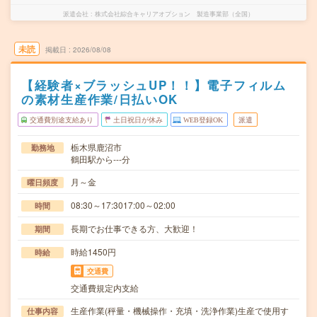
派遣会社
株式会社綜合キャリアオプション 製造事業部（全国）
未読
掲載日
2026/08/08
【経験者×ブラッシュUP！！】電子フィルム
の素材生産作業/日払いOK
交通費別途支給あり
土日祝日が休み
WEB登録OK
派遣
栃木県鹿沼市
勤務地
鶴田駅から---分
月～金
曜日頻度
08:30～17:3017:00～02:00
時間
長期でお仕事できる方、大歓迎！
期間
時給1450円
時給
交通費
交通費規定内支給
生産作業(秤量・機械操作・充填・洗浄作業)生産で使用す
仕事内容