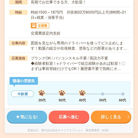
長期でお仕事できる方、大歓迎！
期間
時給1500～1875円 月収例33万8000円以上可(8時間×21
時給
日+残業・深夜手当)
交通費
交通費規定内支給
図面を見ながら専用のドライバーを使ってビス止めしま
仕事内容
す！動翼の組立や目視検査、塗装などの部署があります…
ブランクOK / パソコンスキル不要 / 英語力不要
応募資格
◆経験者歓迎！※ドライバーで組立経験があれば歓迎！〇
まずは事前登録だけでもOK！履歴書不要で気軽にオ…
職場の雰囲気
年齢層
20代
30代
40代
50代
60代
気になる!
応募へ進む
詳しく見る
派遣会社
株式会社綜合キャリアオプション 製造事業部（全国）