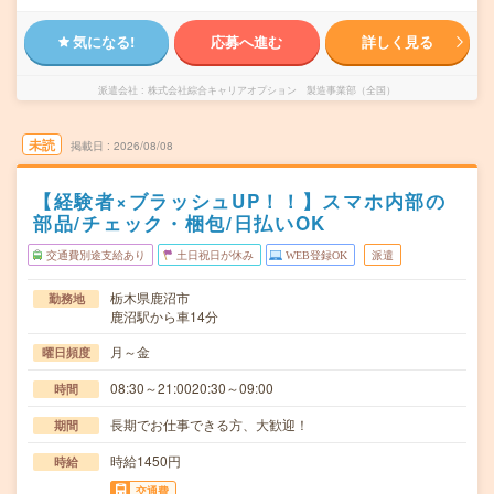
気になる!
応募へ進む
詳しく見る
派遣会社
株式会社綜合キャリアオプション 製造事業部（全国）
未読
掲載日
2026/08/08
【経験者×ブラッシュUP！！】スマホ内部の
部品/チェック・梱包/日払いOK
交通費別途支給あり
土日祝日が休み
WEB登録OK
派遣
栃木県鹿沼市
勤務地
鹿沼駅から車14分
月～金
曜日頻度
08:30～21:0020:30～09:00
時間
長期でお仕事できる方、大歓迎！
期間
時給1450円
時給
交通費