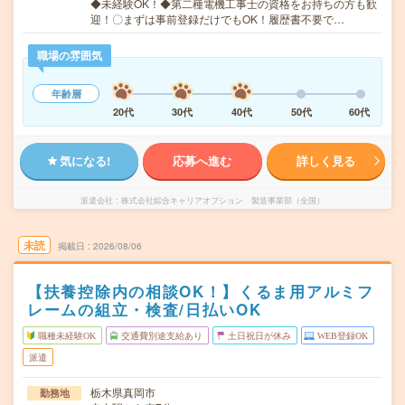
◆未経験OK！◆第二種電機工事士の資格をお持ちの方も歓
迎！〇まずは事前登録だけでもOK！履歴書不要で…
職場の雰囲気
年齢層
20代
30代
40代
50代
60代
気になる!
応募へ進む
詳しく見る
派遣会社
株式会社綜合キャリアオプション 製造事業部（全国）
未読
掲載日
2026/08/06
【扶養控除内の相談OK！】くるま用アルミフ
レームの組立・検査/日払いOK
職種未経験OK
交通費別途支給あり
土日祝日が休み
WEB登録OK
派遣
栃木県真岡市
勤務地