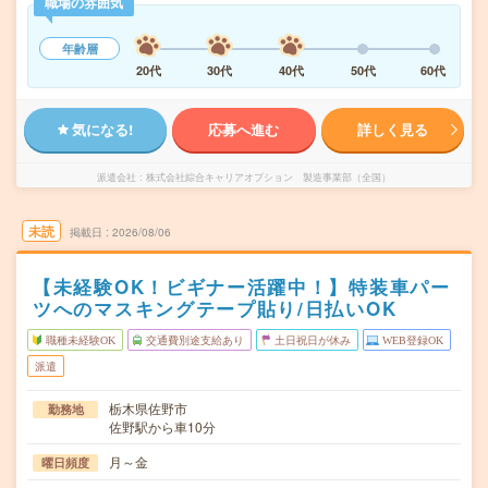
職場の雰囲気
年齢層
20代
30代
40代
50代
60代
気になる!
応募へ進む
詳しく見る
派遣会社
株式会社綜合キャリアオプション 製造事業部（全国）
未読
掲載日
2026/08/06
【未経験OK！ビギナー活躍中！】特装車パー
ツへのマスキングテープ貼り/日払いOK
職種未経験OK
交通費別途支給あり
土日祝日が休み
WEB登録OK
派遣
栃木県佐野市
勤務地
佐野駅から車10分
月～金
曜日頻度