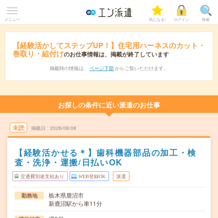
メニュー
気になる!
ログイン
検索
【経験活かしてステップUP！】住宅用ハーネスのカット・
巻取り・組付け
のお仕事情報は、掲載が終了しています
掲載時の情報は、
ページ下部
からご覧いただけます。
お探しの条件に近い派遣のお仕事
未読
掲載日
2026/08/08
【経験活かせる＊】歯科機器部品の加工・検
査・洗浄・運搬/日払いOK
交通費別途支給あり
WEB登録OK
派遣
栃木県鹿沼市
勤務地
新鹿沼駅から車11分