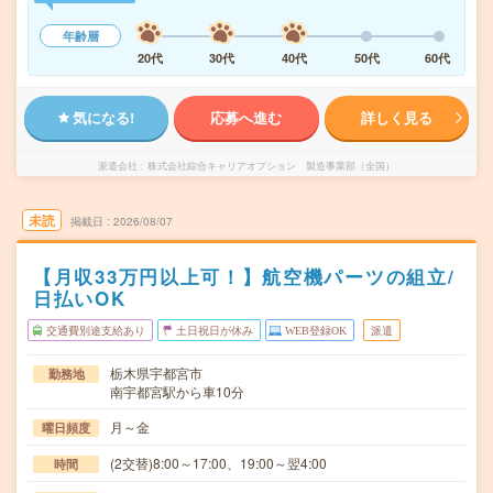
年齢層
20代
30代
40代
50代
60代
気になる!
応募へ進む
詳しく見る
派遣会社
株式会社綜合キャリアオプション 製造事業部（全国）
未読
掲載日
2026/08/07
【月収33万円以上可！】航空機パーツの組立/
日払いOK
交通費別途支給あり
土日祝日が休み
WEB登録OK
派遣
栃木県宇都宮市
勤務地
南宇都宮駅から車10分
月～金
曜日頻度
(2交替)8:00～17:00、19:00～翌4:00
時間