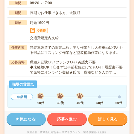
08:20～17:00
時間
長期でお仕事できる方、大歓迎！
期間
時給1600円
時給
交通費
交通費規定内支給
特装車製造での塗装工程。主な作業とし大型車両に使われ
仕事内容
る部品にマスキング作業など塗装補助作業になります…
職種未経験OK / ブランクOK / 英語力不要
応募資格
◆未経験OK！〇まずは事前登録だけでもOK！履歴書不要
で気軽にオンライン登録★氏名・職種などを入力す…
職場の雰囲気
年齢層
20代
30代
40代
50代
60代
気になる!
応募へ進む
詳しく見る
派遣会社
株式会社綜合キャリアオプション 製造事業部（全国）