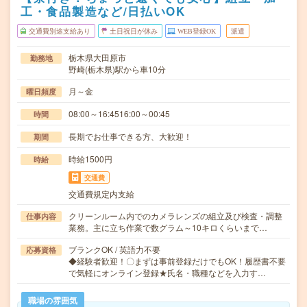
工・食品製造など/日払いOK
交通費別途支給あり
土日祝日が休み
WEB登録OK
派遣
栃木県大田原市
勤務地
野崎(栃木県)駅から車10分
月～金
曜日頻度
08:00～16:4516:00～00:45
時間
長期でお仕事できる方、大歓迎！
期間
時給1500円
時給
交通費
交通費規定内支給
クリーンルーム内でのカメラレンズの組立及び検査・調整
仕事内容
業務。主に立ち作業で数グラム～10キロくらいまで…
ブランクOK / 英語力不要
応募資格
◆経験者歓迎！〇まずは事前登録だけでもOK！履歴書不要
で気軽にオンライン登録★氏名・職種などを入力す…
職場の雰囲気