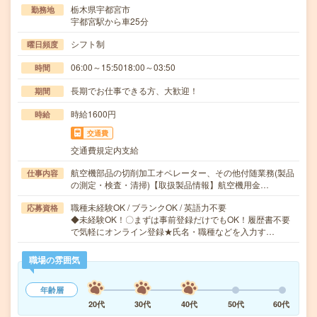
栃木県宇都宮市
勤務地
宇都宮駅から車25分
シフト制
曜日頻度
06:00～15:5018:00～03:50
時間
長期でお仕事できる方、大歓迎！
期間
時給1600円
時給
交通費
交通費規定内支給
航空機部品の切削加工オペレーター、その他付随業務(製品
仕事内容
の測定・検査・清掃)【取扱製品情報】航空機用金…
職種未経験OK / ブランクOK / 英語力不要
応募資格
◆未経験OK！〇まずは事前登録だけでもOK！履歴書不要
で気軽にオンライン登録★氏名・職種などを入力す…
職場の雰囲気
年齢層
20代
30代
40代
50代
60代