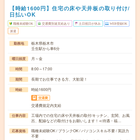
【時給1600円】住宅の床や天井板の取り付け/
日払いOK
職種未経験OK
交通費別途支給あり
土日祝日が休み
WEB登録OK
派遣
栃木県栃木市
勤務地
壬生駅から車6分
月～金
曜日頻度
8:00～17:00
時間
長期でお仕事できる方、大歓迎！
期間
時給1600円
時給
交通費
交通費規定内支給
工場内での住宅の床や天井板の取付/キッチン、玄関、お風
仕事内容
呂、配線などの取付けをお願いします！≪待遇・福…
職種未経験OK / ブランクOK / パソコンスキル不要 / 英語力
応募資格
不要