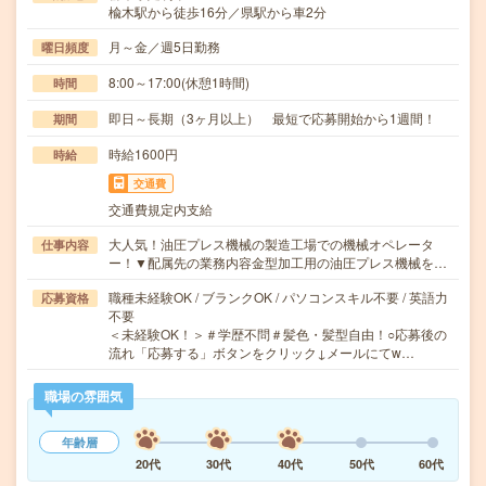
楡木駅から徒歩16分／県駅から車2分
月～金／週5日勤務
曜日頻度
8:00～17:00(休憩1時間)
時間
即日～長期（3ヶ月以上） 最短で応募開始から1週間！
期間
時給1600円
時給
交通費
交通費規定内支給
大人気！油圧プレス機械の製造工場での機械オペレータ
仕事内容
ー！▼配属先の業務内容金型加工用の油圧プレス機械を…
職種未経験OK / ブランクOK / パソコンスキル不要 / 英語力
応募資格
不要
＜未経験OK！＞＃学歴不問＃髪色・髪型自由！○応募後の
流れ「応募する」ボタンをクリック↓メールにてw…
職場の雰囲気
年齢層
20代
30代
40代
50代
60代