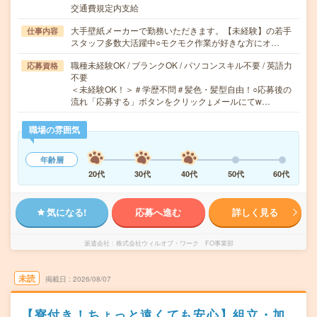
交通費規定内支給
大手壁紙メーカーで勤務いただきます。【未経験】の若手
仕事内容
スタッフ多数大活躍中○モクモク作業が好きな方にオ…
職種未経験OK / ブランクOK / パソコンスキル不要 / 英語力
応募資格
不要
＜未経験OK！＞＃学歴不問＃髪色・髪型自由！○応募後の
流れ「応募する」ボタンをクリック↓メールにてw…
職場の雰囲気
年齢層
20代
30代
40代
50代
60代
気になる!
応募へ進む
詳しく見る
派遣会社
株式会社ウィルオブ・ワーク FO事業部
未読
掲載日
2026/08/07
【寮付き！ちょっと遠くても安心】組立・加