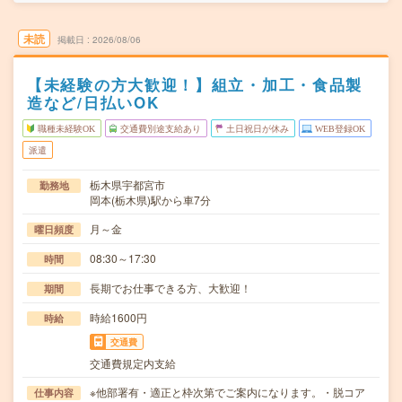
未読
掲載日
2026/08/06
【未経験の方大歓迎！】組立・加工・食品製
造など/日払いOK
職種未経験OK
交通費別途支給あり
土日祝日が休み
WEB登録OK
派遣
栃木県宇都宮市
勤務地
岡本(栃木県)駅から車7分
月～金
曜日頻度
08:30～17:30
時間
長期でお仕事できる方、大歓迎！
期間
時給1600円
時給
交通費
交通費規定内支給
※他部署有・適正と枠次第でご案内になります。・脱コア
仕事内容