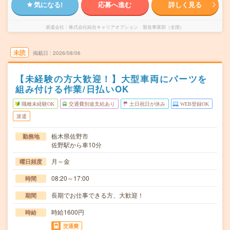
気になる!
応募へ進む
詳しく見る
派遣会社
株式会社綜合キャリアオプション 製造事業部（全国）
未読
掲載日
2026/08/06
【未経験の方大歓迎！】大型車両にパーツを
組み付ける作業/日払いOK
職種未経験OK
交通費別途支給あり
土日祝日が休み
WEB登録OK
派遣
栃木県佐野市
勤務地
佐野駅から車10分
月～金
曜日頻度
08:20～17:00
時間
長期でお仕事できる方、大歓迎！
期間
時給1600円
時給
交通費