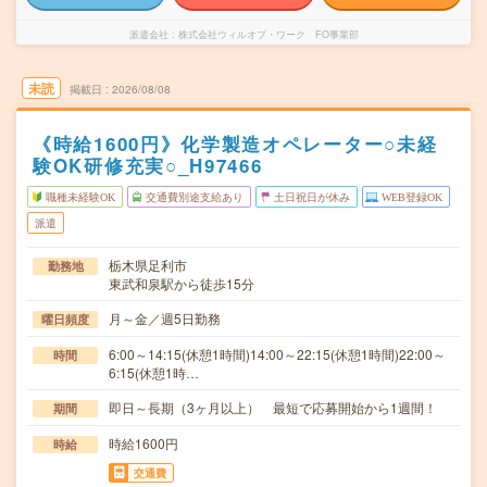
派遣会社
株式会社ウィルオブ・ワーク FO事業部
未読
掲載日
2026/08/08
《時給1600円》化学製造オペレーター○未経
験OK研修充実○_H97466
職種未経験OK
交通費別途支給あり
土日祝日が休み
WEB登録OK
派遣
栃木県足利市
勤務地
東武和泉駅から徒歩15分
月～金／週5日勤務
曜日頻度
6:00～14:15(休憩1時間)14:00～22:15(休憩1時間)22:00～
時間
6:15(休憩1時…
即日～長期（3ヶ月以上） 最短で応募開始から1週間！
期間
時給1600円
時給
交通費