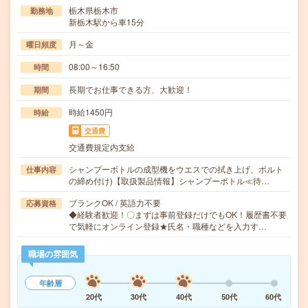
栃木県栃木市
勤務地
新栃木駅から車15分
月～金
曜日頻度
08:00～16:50
時間
長期でお仕事できる方、大歓迎！
期間
時給1450円
時給
交通費
交通費規定内支給
シャンプーボトルの成型機をウエスでの拭き上げ、ボルト
仕事内容
の締め付け)【取扱製品情報】シャンプーボトル≪待…
ブランクOK / 英語力不要
応募資格
◆経験者歓迎！〇まずは事前登録だけでもOK！履歴書不要
で気軽にオンライン登録★氏名・職種などを入力す…
職場の雰囲気
年齢層
20代
30代
40代
50代
60代