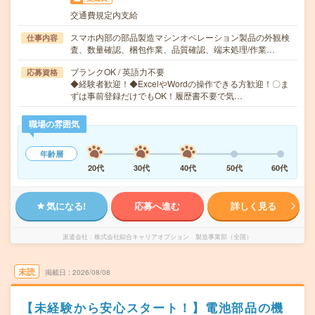
交通費規定内支給
スマホ内部の部品製造マシンオペレーション製品の外観検
仕事内容
査、数量確認、梱包作業、品質確認、端末処理/作業…
ブランクOK / 英語力不要
応募資格
◆経験者歓迎！◆ExcelやWordの操作できる方歓迎！〇ま
ずは事前登録だけでもOK！履歴書不要で気…
職場の雰囲気
年齢層
20代
30代
40代
50代
60代
気になる!
応募へ進む
詳しく見る
派遣会社
株式会社綜合キャリアオプション 製造事業部（全国）
未読
掲載日
2026/08/08
【未経験から安心スタート！】電池部品の機