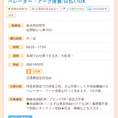
ペレーター・アーク溶接/日払いOK
職種未経験OK
交通費別途支給あり
土日祝日が休み
WEB登録OK
派遣
栃木県佐野市
勤務地
佐野駅から車10分
月～金
曜日頻度
08:20～17:00
時間
長期でお仕事できる方、大歓迎！
期間
時給1600円
時給
交通費
交通費規定内支給
特装車製造での溶接工程。主な作業として半溶接機械のオ
仕事内容
ペレーター・アーク溶接を行って頂きます。1日大隊…
職種未経験OK / ブランクOK / 英語力不要
応募資格
◆未経験OK！〇まずは事前登録だけでもOK！履歴書不要
で気軽にオンライン登録★氏名・職種などを入力す…