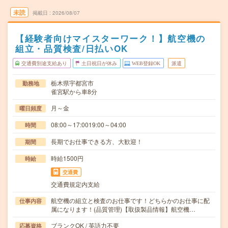
未読
掲載日
2026/08/07
【経験者向けマイスターワーク！】航空機の
組立・品質検査/日払いOK
交通費別途支給あり
土日祝日が休み
WEB登録OK
派遣
栃木県宇都宮市
勤務地
雀宮駅から車8分
月～金
曜日頻度
08:00～17:0019:00～04:00
時間
長期でお仕事できる方、大歓迎！
期間
時給1500円
時給
交通費
交通費規定内支給
航空機の組立と検査のお仕事です！どちらかのお仕事に配
仕事内容
属になります！(品質管理)【取扱製品情報】航空機…
ブランクOK / 英語力不要
応募資格