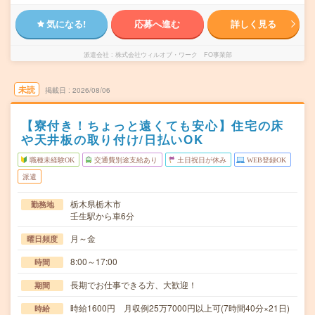
気になる!
応募へ進む
詳しく見る
派遣会社
株式会社ウィルオブ・ワーク FO事業部
未読
掲載日
2026/08/06
【寮付き！ちょっと遠くても安心】住宅の床
や天井板の取り付け/日払いOK
職種未経験OK
交通費別途支給あり
土日祝日が休み
WEB登録OK
派遣
栃木県栃木市
勤務地
壬生駅から車6分
月～金
曜日頻度
8:00～17:00
時間
長期でお仕事できる方、大歓迎！
期間
時給1600円 月収例25万7000円以上可(7時間40分×21日)
時給