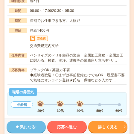
週5日
曜日頻度
08:00～17:0020:30～05:30
時間
長期でお仕事できる方、大歓迎！
期間
時給1400円
時給
交通費
交通費規定内支給
ペンサイズのドリル部品の製造・金属加工業務・金属加工
仕事内容
に関わる、検査、洗浄、運搬等の業務座り立ち有り/…
ブランクOK / 英語力不要
応募資格
◆経験者歓迎！〇まずは事前登録だけでもOK！履歴書不要
で気軽にオンライン登録★氏名・職種などを入力す…
職場の雰囲気
年齢層
20代
30代
40代
50代
60代
気になる!
応募へ進む
詳しく見る