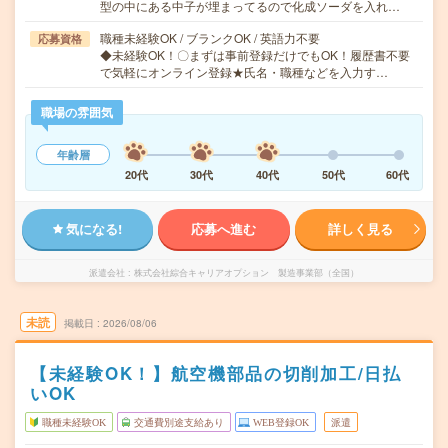
型の中にある中子が埋まってるので化成ソーダを入れ…
職種未経験OK / ブランクOK / 英語力不要
応募資格
◆未経験OK！〇まずは事前登録だけでもOK！履歴書不要
で気軽にオンライン登録★氏名・職種などを入力す…
職場の雰囲気
年齢層
20代
30代
40代
50代
60代
気になる!
応募へ進む
詳しく見る
派遣会社
株式会社綜合キャリアオプション 製造事業部（全国）
未読
掲載日
2026/08/06
【未経験OK！】航空機部品の切削加工/日払
いOK
職種未経験OK
交通費別途支給あり
WEB登録OK
派遣