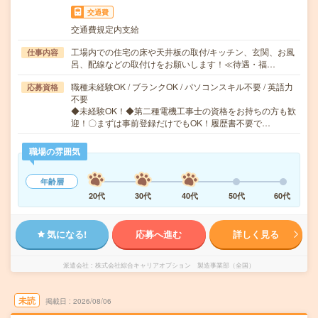
交通費
交通費規定内支給
工場内での住宅の床や天井板の取付/キッチン、玄関、お風
仕事内容
呂、配線などの取付けをお願いします！≪待遇・福…
職種未経験OK / ブランクOK / パソコンスキル不要 / 英語力
応募資格
不要
◆未経験OK！◆第二種電機工事士の資格をお持ちの方も歓
迎！〇まずは事前登録だけでもOK！履歴書不要で…
職場の雰囲気
年齢層
20代
30代
40代
50代
60代
気になる!
応募へ進む
詳しく見る
派遣会社
株式会社綜合キャリアオプション 製造事業部（全国）
未読
掲載日
2026/08/06