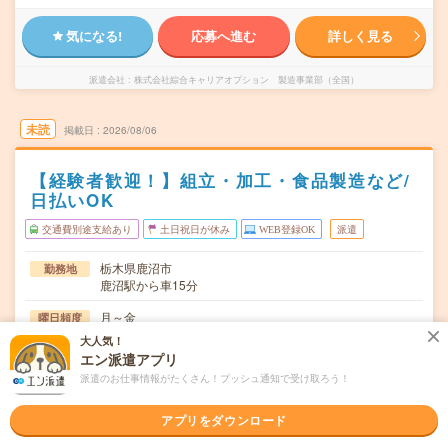
気になる!
応募へ進む
詳しく見る
派遣会社
株式会社綜合キャリアオプション 製造事業部（全国）
未読
掲載日
2026/08/06
【経験者歓迎！】組立・加工・食品製造など/
日払いOK
交通費別途支給あり
土日祝日が休み
WEB登録OK
派遣
栃木県鹿沼市
勤務地
鹿沼駅から車15分
月～金
曜日頻度
大人気！
08:15～17:10
時間
エン派遣アプリ
派遣のお仕事情報がたくさん！プッシュ通知で受け取ろう！
長期でお仕事できる方、大歓迎！
期間
時給1650円
時給
アプリをダウンロード
交通費