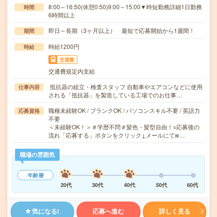
8:00～16:50(休憩0:50)9:00～15:00▼時短勤務詳細1日勤務
時間
6時間以上
即日～長期（3ヶ月以上） 最短で応募開始から1週間！
期間
時給1200円
時給
交通費
交通費規定内支給
抵抗器の組立・検査スタッフ 自動車やエアコンなどに使用
仕事内容
される「抵抗器」を製造している工場でのお仕事…
職種未経験OK / ブランクOK / パソコンスキル不要 / 英語力
応募資格
不要
＜未経験OK！＞＃学歴不問＃髪色・髪型自由！○応募後の
流れ「応募する」ボタンをクリック↓メールにてw…
職場の雰囲気
年齢層
20代
30代
40代
50代
60代
気になる!
応募へ進む
詳しく見る