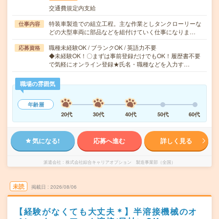
交通費規定内支給
特装車製造での組立工程。主な作業としタンクローリーな
仕事内容
どの大型車両に部品などを組付けていく仕事になりま…
職種未経験OK / ブランクOK / 英語力不要
応募資格
◆未経験OK！〇まずは事前登録だけでもOK！履歴書不要
で気軽にオンライン登録★氏名・職種などを入力す…
職場の雰囲気
年齢層
20代
30代
40代
50代
60代
気になる!
応募へ進む
詳しく見る
派遣会社
株式会社綜合キャリアオプション 製造事業部（全国）
未読
掲載日
2026/08/06
【経験がなくても大丈夫＊】半溶接機械のオ