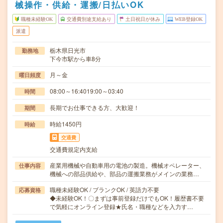
械操作・供給・運搬/日払いOK
職種未経験OK
交通費別途支給あり
土日祝日が休み
WEB登録OK
派遣
栃木県日光市
勤務地
下今市駅から車8分
月～金
曜日頻度
08:00～16:4019:00～03:40
時間
長期でお仕事できる方、大歓迎！
期間
時給1450円
時給
交通費
交通費規定内支給
産業用機械や自動車用の電池の製造。機械オペレーター、
仕事内容
機械への部品供給や、部品の運搬業務がメインの業務…
職種未経験OK / ブランクOK / 英語力不要
応募資格
◆未経験OK！〇まずは事前登録だけでもOK！履歴書不要
で気軽にオンライン登録★氏名・職種などを入力す…