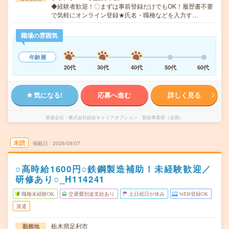
◆経験者歓迎！〇まずは事前登録だけでもOK！履歴書不要
で気軽にオンライン登録★氏名・職種などを入力す…
職場の雰囲気
年齢層
20代
30代
40代
50代
60代
気になる!
応募へ進む
詳しく見る
派遣会社
株式会社綜合キャリアオプション 製造事業部（全国）
未読
掲載日
2026/08/07
○高時給1600円○鉄鋼製造補助！未経験歓迎／
研修あり○_H114241
職種未経験OK
交通費別途支給あり
土日祝日が休み
WEB登録OK
派遣
栃木県足利市
勤務地