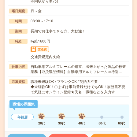
寺内駅から車7分
月～金
曜日頻度
08:00～17:10
時間
長期でお仕事できる方、大歓迎！
期間
時給1600円
時給
交通費
交通費規定内支給
自動車用アルミフレームの組立、出来上がった製品の検査
仕事内容
業務【取扱製品情報】自動車用アルミフレーム≪待遇…
職種未経験OK / ブランクOK / 英語力不要
応募資格
◆未経験OK！〇まずは事前登録だけでもOK！履歴書不要
で気軽にオンライン登録★氏名・職種などを入力す…
職場の雰囲気
年齢層
20代
30代
40代
50代
60代