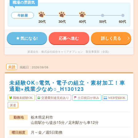
職場の雰囲気
年齢層
20代
30代
40代
50代
60代
気になる!
応募へ進む
詳しく見る
派遣会社
株式会社綜合キャリアオプション 製造事業部（全国）
未読
掲載日
2026/08/08
未経験OK○電気・電子の組立・素材加工！車
通勤×残業少なめ○_H130123
職種未経験OK
交通費別途支給あり
土日祝日が休み
WEB登録OK
派遣
栃木県足利市
勤務地
山前駅から徒歩15分／足利駅から車12分
月～金／週5日勤務
曜日頻度