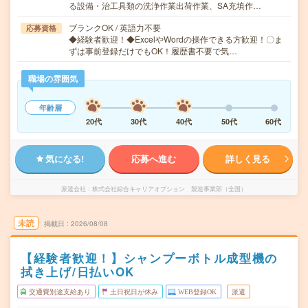
る設備・治工具類の洗浄作業出荷作業、SA充填作…
ブランクOK / 英語力不要
応募資格
◆経験者歓迎！◆ExcelやWordの操作できる方歓迎！〇ま
ずは事前登録だけでもOK！履歴書不要で気…
職場の雰囲気
年齢層
20代
30代
40代
50代
60代
気になる!
応募へ進む
詳しく見る
派遣会社
株式会社綜合キャリアオプション 製造事業部（全国）
未読
掲載日
2026/08/08
【経験者歓迎！】シャンプーボトル成型機の
拭き上げ/日払いOK
交通費別途支給あり
土日祝日が休み
WEB登録OK
派遣