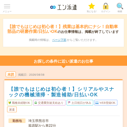
メニュー
気になる!
ログイン
検索
【誰でもはじめは初心者！】残業は基本的にナシ！自動車
部品の研磨作業/日払いOK
のお仕事情報は、掲載が終了しています
掲載時の情報は、
ページ下部
からご覧いただけます。
お探しの条件に近い派遣のお仕事
未読
掲載日
2026/08/08
【誰でもはじめは初心者！】シリアルやスナ
ックの機械清掃・製造補助/日払いOK
職種未経験OK
交通費別途支給あり
土日祝日が休み
WEB登録OK
派遣
埼玉県熊谷市
勤務地
籠原駅から車22分