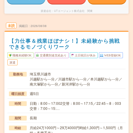
派遣会社
UTエージェント株式会社 関東
未読
掲載日
2026/08/08
【力仕事＆残業ほぼナシ！】未経験から挑戦
できるモノづくりワーク
職種未経験OK
交通費別途支給あり
土日祝日が休み
WEB登録OK
派遣
埼玉県川越市
勤務地
川越駅から---分／川越市駅から---分／本川越駅から---分／
南大塚駅から---分／新河岸駅から---分
週5日
曜日頻度
日勤：8:00～17:002交替：8:00～17:15／22:45～8：003
時間
交替：7:00～15:…
長期
期間
月給24万1000円～29万4000円時給1,300円～1,500円（月
時給
給＋各種手当）