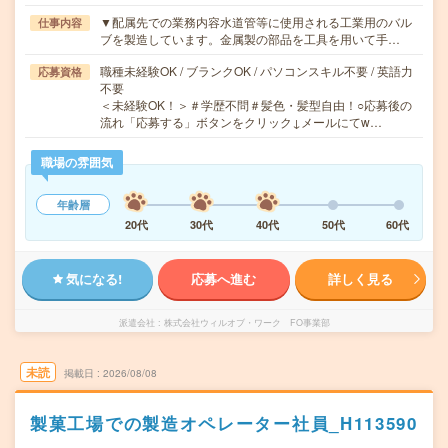
▼配属先での業務内容水道管等に使用される工業用のバル
仕事内容
ブを製造しています。金属製の部品を工具を用いて手…
職種未経験OK / ブランクOK / パソコンスキル不要 / 英語力
応募資格
不要
＜未経験OK！＞＃学歴不問＃髪色・髪型自由！○応募後の
流れ「応募する」ボタンをクリック↓メールにてw…
職場の雰囲気
年齢層
20代
30代
40代
50代
60代
気になる!
応募へ進む
詳しく見る
派遣会社
株式会社ウィルオブ・ワーク FO事業部
未読
掲載日
2026/08/08
製菓工場での製造オペレーター社員_H113590