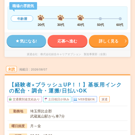
職場の雰囲気
年齢層
20代
30代
40代
50代
60代
気になる!
応募へ進む
詳しく見る
派遣会社
株式会社綜合キャリアオプション 製造事業部（全国）
未読
掲載日
2026/08/07
【経験者×ブラッシュUP！！】基板用インク
の配合・調合・運搬/日払いOK
交通費別途支給あり
土日祝日が休み
WEB登録OK
派遣
埼玉県比企郡
勤務地
武蔵嵐山駅から車7分
月～金
曜日頻度