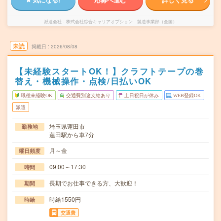
派遣会社
株式会社綜合キャリアオプション 製造事業部（全国）
未読
掲載日
2026/08/08
【未経験スタートOK！】クラフトテープの巻
替え・機械操作・点検/日払いOK
職種未経験OK
交通費別途支給あり
土日祝日が休み
WEB登録OK
派遣
埼玉県蓮田市
勤務地
蓮田駅から車7分
月～金
曜日頻度
09:00～17:30
時間
長期でお仕事できる方、大歓迎！
期間
時給1550円
時給
交通費