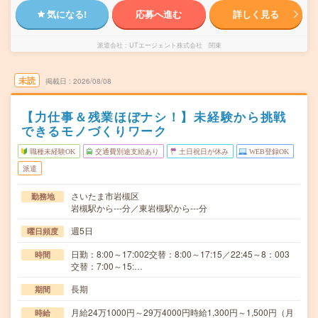
気になる!
応募へ進む
詳しく見る
派遣会社
UTエージェント株式会社 関東
未読
掲載日
2026/08/08
【力仕事＆残業ほぼナシ！】未経験から挑戦
できるモノづくりワーク
職種未経験OK
交通費別途支給あり
土日祝日が休み
WEB登録OK
派遣
さいたま市岩槻区
勤務地
岩槻駅から---分／東岩槻駅から---分
週5日
曜日頻度
日勤：8:00～17:002交替：8:00～17:15／22:45～8：003
時間
交替：7:00～15:…
長期
期間
月給24万1000円～29万4000円時給1,300円～1,500円（月
時給