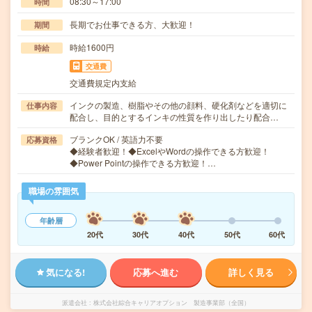
08:30～17:00
時間
長期でお仕事できる方、大歓迎！
期間
時給1600円
時給
交通費
交通費規定内支給
インクの製造、樹脂やその他の顔料、硬化剤などを適切に
仕事内容
配合し、目的とするインキの性質を作り出したり配合…
ブランクOK / 英語力不要
応募資格
◆経験者歓迎！◆ExcelやWordの操作できる方歓迎！
◆Power Pointの操作できる方歓迎！…
職場の雰囲気
年齢層
20代
30代
40代
50代
60代
気になる!
応募へ進む
詳しく見る
派遣会社
株式会社綜合キャリアオプション 製造事業部（全国）