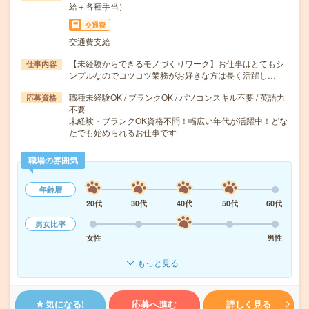
給＋各種手当）
交通費
交通費支給
【未経験からできるモノづくりワーク】お仕事はとてもシ
仕事内容
ンプルなのでコツコツ業務がお好きな方は長く活躍し…
職種未経験OK / ブランクOK / パソコンスキル不要 / 英語力
応募資格
不要
未経験・ブランクOK資格不問！幅広い年代が活躍中！どな
たでも始められるお仕事です
職場の雰囲気
年齢層
20代
30代
40代
50代
60代
男女比率
女性
男性
もっと見る
気になる!
応募へ進む
詳しく見る