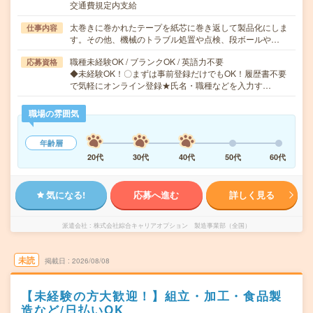
交通費規定内支給
太巻きに巻かれたテープを紙芯に巻き返して製品化にしま
仕事内容
す。その他、機械のトラブル処置や点検、段ボールや…
職種未経験OK / ブランクOK / 英語力不要
応募資格
◆未経験OK！〇まずは事前登録だけでもOK！履歴書不要
で気軽にオンライン登録★氏名・職種などを入力す…
職場の雰囲気
年齢層
20代
30代
40代
50代
60代
気になる!
応募へ進む
詳しく見る
派遣会社
株式会社綜合キャリアオプション 製造事業部（全国）
未読
掲載日
2026/08/08
【未経験の方大歓迎！】組立・加工・食品製
造など/日払いOK