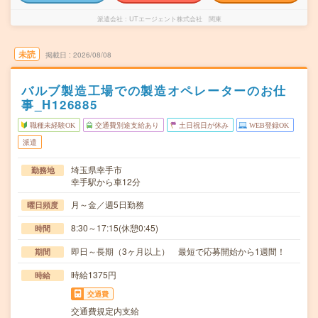
派遣会社
UTエージェント株式会社 関東
未読
掲載日
2026/08/08
バルブ製造工場での製造オペレーターのお仕
事_H126885
職種未経験OK
交通費別途支給あり
土日祝日が休み
WEB登録OK
派遣
埼玉県幸手市
勤務地
幸手駅から車12分
月～金／週5日勤務
曜日頻度
8:30～17:15(休憩0:45)
時間
即日～長期（3ヶ月以上） 最短で応募開始から1週間！
期間
時給1375円
時給
交通費
交通費規定内支給