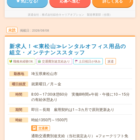
気になる!
応募へ進む
詳しく見る
派遣会社
株式会社綜合キャリアオプション 製造事業部（全国）
未読
掲載日
2026/08/08
新求人！≪東松山≫レンタルオフィス用品の
組立・メンテナンススタッフ
職種未経験OK
交通費別途支給あり
土日祝日が休み
派遣
埼玉県東松山市
勤務地
就業曜日／月～金
曜日頻度
8:00～17:00休憩60分 実働8時間※午前・午後に10～15分
時間
の有給休憩あり
即日～長期 雇用契約は1～3カ月で原則更新あり
期間
時給1350円～1500円
時給
交通費
通勤交通費別途支給（当社規定あり） ※フォークリフト免