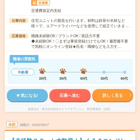
交通費
交通費規定内支給
住宅ユニットの製造を行います。材料は鉄骨や木材など
仕事内容
様々で、エアードライバーなどを使用して組立ていきま…
職種未経験OK / ブランクOK / 英語力不要
応募資格
◆未経験OK！〇まずは事前登録だけでもOK！履歴書不要
で気軽にオンライン登録★氏名・職種などを入力す…
職場の雰囲気
年齢層
20代
30代
40代
50代
60代
気になる!
応募へ進む
詳しく見る
派遣会社
株式会社綜合キャリアオプション 製造事業部（全国）
未読
掲載日
2026/08/07