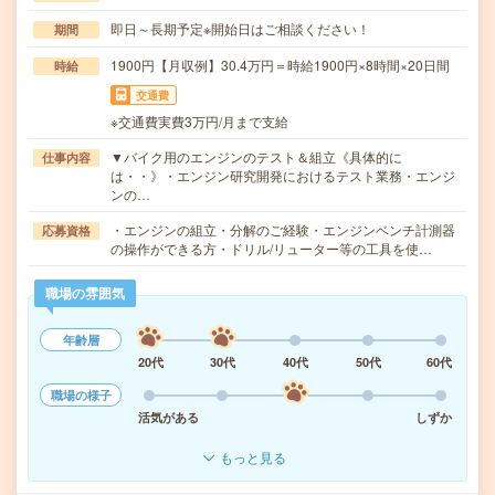
即日～長期予定※開始日はご相談ください！
期間
1900円【月収例】30.4万円＝時給1900円×8時間×20日間
時給
交通費
※交通費実費3万円/月まで支給
▼バイク用のエンジンのテスト＆組立《具体的に
仕事内容
は・・》・エンジン研究開発におけるテスト業務・エンジ
ンの…
・エンジンの組立・分解のご経験・エンジンベンチ計測器
応募資格
の操作ができる方・ドリル/リューター等の工具を使…
職場の雰囲気
年齢層
20代
30代
40代
50代
60代
職場の様子
活気がある
しずか
もっと見る