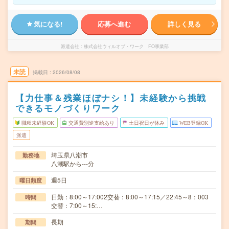
気になる!
応募へ進む
詳しく見る
派遣会社
株式会社ウィルオブ・ワーク FO事業部
未読
掲載日
2026/08/08
【力仕事＆残業ほぼナシ！】未経験から挑戦
できるモノづくりワーク
職種未経験OK
交通費別途支給あり
土日祝日が休み
WEB登録OK
派遣
埼玉県八潮市
勤務地
八潮駅から---分
週5日
曜日頻度
日勤：8:00～17:002交替：8:00～17:15／22:45～8：003
時間
交替：7:00～15:…
長期
期間