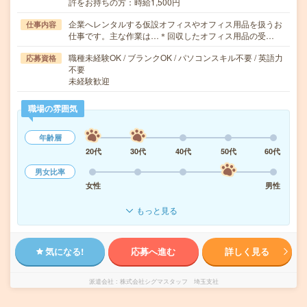
許をお持ちの方：時給1,500円
企業へレンタルする仮設オフィスやオフィス用品を扱うお
仕事内容
仕事です。主な作業は…＊回収したオフィス用品の受…
職種未経験OK / ブランクOK / パソコンスキル不要 / 英語力
応募資格
不要
未経験歓迎
職場の雰囲気
年齢層
20代
30代
40代
50代
60代
男女比率
女性
男性
もっと見る
気になる!
応募へ進む
詳しく見る
派遣会社
株式会社シグマスタッフ 埼玉支社