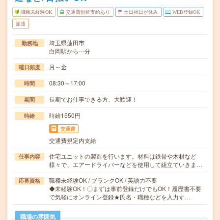
職種未経験OK
交通費別途支給あり
土日祝日が休み
WEB登録OK
派遣
埼玉県蓮田市
勤務地
白岡駅から---分
月～金
曜日頻度
08:30～17:00
時間
長期でお仕事できる方、大歓迎！
期間
時給1550円
時給
交通費
交通費規定内支給
住宅ユニットの製造を行います。材料は鉄骨や木材など
仕事内容
様々で、エアードライバーなどを使用して組立ていきま…
職種未経験OK / ブランクOK / 英語力不要
応募資格
◆未経験OK！〇まずは事前登録だけでもOK！履歴書不要
で気軽にオンライン登録★氏名・職種などを入力す…
職場の雰囲気