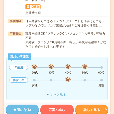
交通費
交通費支給
【未経験からできるモノづくりワーク】お仕事はとてもシ
仕事内容
ンプルなのでコツコツ業務がお好きな方は長く活躍し…
職種未経験OK / ブランクOK / パソコンスキル不要 / 英語力
応募資格
不要
未経験・ブランクOK資格不問！幅広い年代が活躍中！どな
たでも始められるお仕事です
職場の雰囲気
年齢層
20代
30代
40代
50代
60代
男女比率
女性
男性
もっと見る
気になる!
応募へ進む
詳しく見る