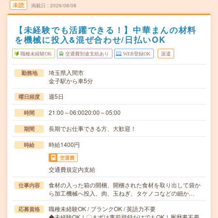
未読
掲載日
2026/08/08
【未経験でも活躍できる！】中華まんの材料
を機械に投入&混ぜ合わせ/日払いOK
職種未経験OK
交通費別途支給あり
WEB登録OK
派遣
埼玉県入間市
勤務地
金子駅から車5分
週5日
曜日頻度
21:00～06:0020:00～05:00
時間
長期でお仕事できる方、大歓迎！
期間
時給1400円
時給
交通費
交通費規定内支給
食材の入った箱の開梱、開梱された食材を取り出して袋か
仕事内容
ら加工機械へ投入、肉、玉ねぎ、タケノコなどの細か…
職種未経験OK / ブランクOK / 英語力不要
応募資格
◆未経験OK！〇まずは事前登録だけでもOK！履歴書不要