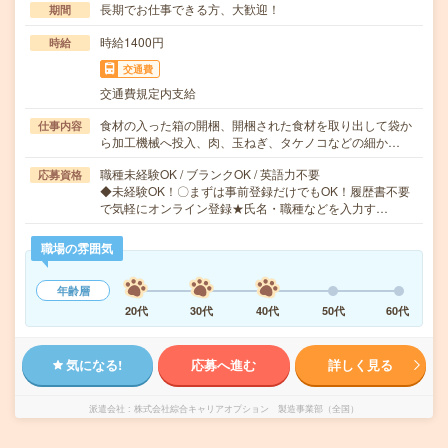
長期でお仕事できる方、大歓迎！
期間
時給1400円
時給
交通費
交通費規定内支給
食材の入った箱の開梱、開梱された食材を取り出して袋か
仕事内容
ら加工機械へ投入、肉、玉ねぎ、タケノコなどの細か…
職種未経験OK / ブランクOK / 英語力不要
応募資格
◆未経験OK！〇まずは事前登録だけでもOK！履歴書不要
で気軽にオンライン登録★氏名・職種などを入力す…
職場の雰囲気
年齢層
20代
30代
40代
50代
60代
気になる!
応募へ進む
詳しく見る
派遣会社
株式会社綜合キャリアオプション 製造事業部（全国）