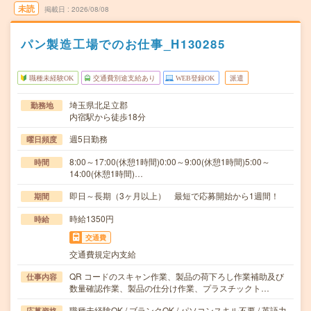
未読
掲載日
2026/08/08
パン製造工場でのお仕事_H130285
職種未経験OK
交通費別途支給あり
WEB登録OK
派遣
埼玉県北足立郡
勤務地
内宿駅から徒歩18分
週5日勤務
曜日頻度
8:00～17:00(休憩1時間)0:00～9:00(休憩1時間)5:00～
時間
14:00(休憩1時間)…
即日～長期（3ヶ月以上） 最短で応募開始から1週間！
期間
時給1350円
時給
交通費
交通費規定内支給
QR コードのスキャン作業、製品の荷下ろし作業補助及び
仕事内容
数量確認作業、製品の仕分け作業、プラスチックト…
職種未経験OK / ブランクOK / パソコンスキル不要 / 英語力
応募資格