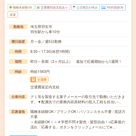
職種未経験OK
交通費別途支給あり
土日祝日が休み
WEB登録OK
派遣
埼玉県羽生市
勤務地
羽生駅から車10分
月～金／週5日勤務
曜日頻度
8:30～17:30(休憩1時間)
時間
即日～長期（3ヶ月以上） 最短で応募開始から1週間！
期間
時給1563円
時給
交通費
交通費規定内支給
グミ等を製造する菓子メーカーの取引先で勤務いただきま
仕事内容
す。▼配属先での業務内容原材料の投入工程を担当い…
職種未経験OK / ブランクOK / パソコンスキル不要 / 英語力
応募資格
不要
＜未経験OK！＞＃学歴不問＃髪色・髪型自由！○応募後の
流れ「応募する」ボタンをクリック↓メールにてw…