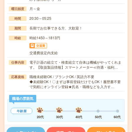
月～金
曜日頻度
20:30～05:25
時間
長期でお仕事できる方、大歓迎！
期間
時給1450～1813円
時給
交通費
交通費規定内支給
電子計器の組立て・検査組立て自体は機械がやってくれま
仕事内容
す。【取扱製品情報】スマートメーター≪待遇・福利…
職種未経験OK / ブランクOK / 英語力不要
応募資格
◆未経験OK！〇まずは事前登録だけでもOK！履歴書不要
で気軽にオンライン登録★氏名・職種などを入力す…
職場の雰囲気
年齢層
20代
30代
40代
50代
60代