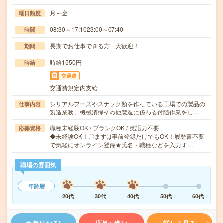
月～金
曜日頻度
08:30～17:1023:00～07:40
時間
長期でお仕事できる方、大歓迎！
期間
時給1550円
時給
交通費
交通費規定内支給
シリアルフーズやスナック類を作っている工場での製品の
仕事内容
製造業務、機械清掃その他製造に係わる付随作業をし…
職種未経験OK / ブランクOK / 英語力不要
応募資格
◆未経験OK！〇まずは事前登録だけでもOK！履歴書不要
で気軽にオンライン登録★氏名・職種などを入力す…
職場の雰囲気
年齢層
20代
30代
40代
50代
60代
気になる!
応募へ進む
詳しく見る