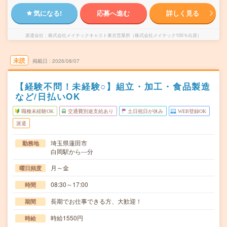
気になる!
応募へ進む
詳しく見る
派遣会社
株式会社メイテックキャスト東京営業所（株式会社メイテック100％出資）
未読
掲載日
2026/08/07
【経験不問！未経験○】組立・加工・食品製造
など/日払いOK
職種未経験OK
交通費別途支給あり
土日祝日が休み
WEB登録OK
派遣
埼玉県蓮田市
勤務地
白岡駅から---分
月～金
曜日頻度
08:30～17:00
時間
長期でお仕事できる方、大歓迎！
期間
時給1550円
時給