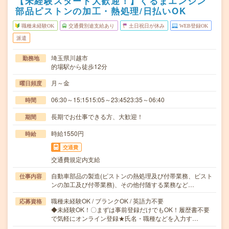
【未経験スタート大歓迎！】くるまエンジン
部品ピストンの加工・熱処理/日払いOK
職種未経験OK
交通費別途支給あり
土日祝日が休み
WEB登録OK
派遣
埼玉県川越市
勤務地
的場駅から徒歩12分
月～金
曜日頻度
06:30～15:1515:05～23:4523:35～06:40
時間
長期でお仕事できる方、大歓迎！
期間
時給1550円
時給
交通費
交通費規定内支給
自動車部品の製造(ピストンの熱処理及び付帯業務、ピスト
仕事内容
ンの加工及び付帯業務)、その他付随する業務など…
職種未経験OK / ブランクOK / 英語力不要
応募資格
◆未経験OK！〇まずは事前登録だけでもOK！履歴書不要
で気軽にオンライン登録★氏名・職種などを入力す…