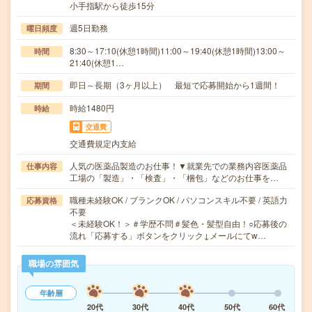
小手指駅から徒歩15分
週5日勤務
曜日頻度
8:30～17:10(休憩1時間)11:00～19:40(休憩1時間)13:00～
時間
21:40(休憩1…
即日～長期（3ヶ月以上） 最短で応募開始から1週間！
期間
時給1480円
時給
交通費
交通費規定内支給
人気の医薬品製造のお仕事！▼就業先での業務内容医薬品
仕事内容
工場の「製造」・「検査」・「梱包」などのお仕事を…
職種未経験OK / ブランクOK / パソコンスキル不要 / 英語力
応募資格
不要
＜未経験OK！＞＃学歴不問＃髪色・髪型自由！○応募後の
流れ「応募する」ボタンをクリック↓メールにてw…
職場の雰囲気
年齢層
20代
30代
40代
50代
60代