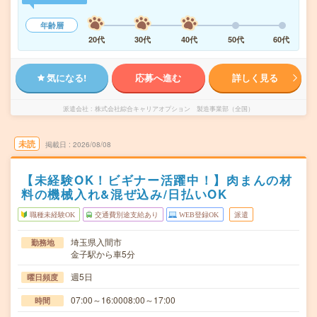
年齢層
20代
30代
40代
50代
60代
気になる!
応募へ進む
詳しく見る
派遣会社
株式会社綜合キャリアオプション 製造事業部（全国）
未読
掲載日
2026/08/08
【未経験OK！ビギナー活躍中！】肉まんの材
料の機械入れ&混ぜ込み/日払いOK
職種未経験OK
交通費別途支給あり
WEB登録OK
派遣
埼玉県入間市
勤務地
金子駅から車5分
週5日
曜日頻度
07:00～16:0008:00～17:00
時間