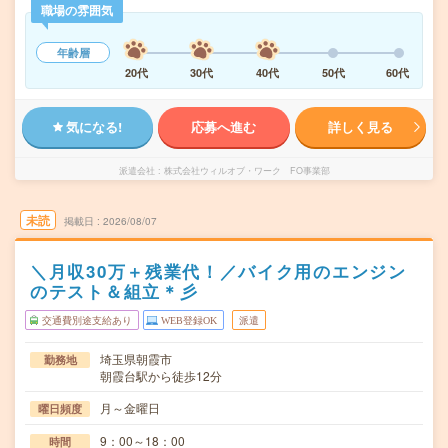
職場の雰囲気
年齢層
20代
30代
40代
50代
60代
気になる!
応募へ進む
詳しく見る
派遣会社
株式会社ウィルオブ・ワーク FO事業部
未読
掲載日
2026/08/07
＼月収30万＋残業代！／バイク用のエンジン
のテスト＆組立＊彡
交通費別途支給あり
WEB登録OK
派遣
埼玉県朝霞市
勤務地
朝霞台駅から徒歩12分
月～金曜日
曜日頻度
9：00～18：00
時間