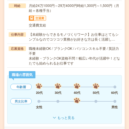
月給24万1000円～29万4000円時給1,300円～1,500円（月
時給
給＋各種手当）
交通費
交通費支給
【未経験からできるモノづくりワーク】お仕事はとてもシ
仕事内容
ンプルなのでコツコツ業務がお好きな方は長く活躍し…
職種未経験OK / ブランクOK / パソコンスキル不要 / 英語力
応募資格
不要
未経験・ブランクOK資格不問！幅広い年代が活躍中！どな
たでも始められるお仕事です
職場の雰囲気
年齢層
20代
30代
40代
50代
60代
男女比率
女性
男性
もっと見る