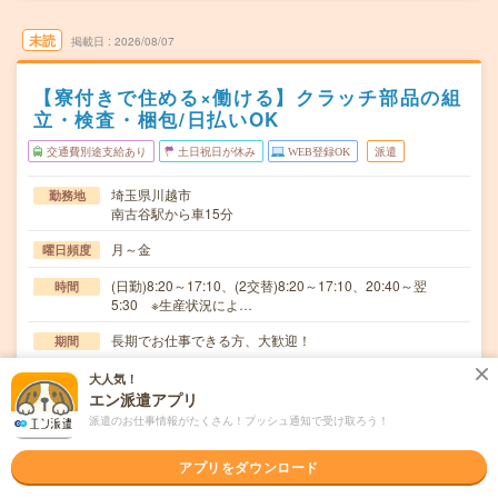
未読
掲載日
2026/08/07
【寮付きで住める×働ける】クラッチ部品の組
立・検査・梱包/日払いOK
交通費別途支給あり
土日祝日が休み
WEB登録OK
派遣
埼玉県川越市
勤務地
南古谷駅から車15分
月～金
曜日頻度
(日勤)8:20～17:10、(2交替)8:20～17:10、20:40～翌
時間
5:30 ※生産状況によ…
長期でお仕事できる方、大歓迎！
期間
時給1600～2000円 月収例35万1000円以上可(8時間×21
時給
大人気！
日+残業・深夜手当)※2交替の場合
エン派遣アプリ
派遣のお仕事情報がたくさん！プッシュ通知で受け取ろう！
交通費
交通費規定内支給
アプリをダウンロード
クラッチ部品の組立、検査、梱包、運搬工具を使用しての
仕事内容