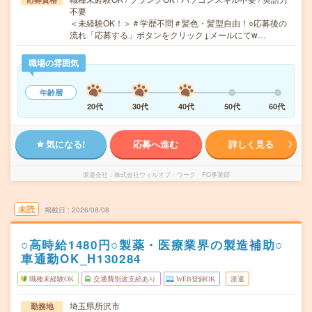
不要
＜未経験OK！＞＃学歴不問＃髪色・髪型自由！○応募後の
流れ「応募する」ボタンをクリック↓メールにてw…
職場の雰囲気
年齢層
20代
30代
40代
50代
60代
気になる!
応募へ進む
詳しく見る
派遣会社
株式会社ウィルオブ・ワーク FO事業部
未読
掲載日
2026/08/08
○高時給1480円○製薬・医療業界の製造補助○
車通勤OK_H130284
職種未経験OK
交通費別途支給あり
WEB登録OK
派遣
埼玉県所沢市
勤務地