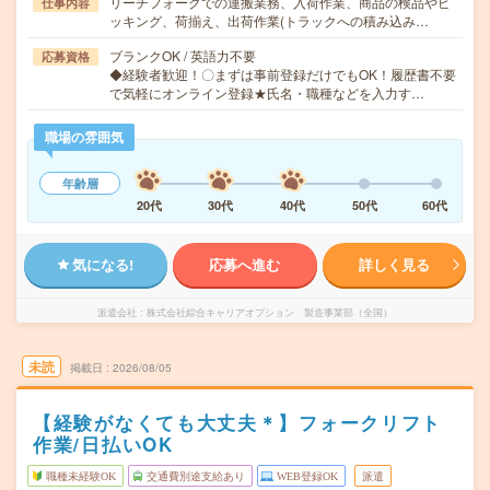
リーチフォークでの運搬業務、入荷作業、商品の検品やピ
仕事内容
ッキング、荷揃え、出荷作業(トラックへの積み込み…
ブランクOK / 英語力不要
応募資格
◆経験者歓迎！〇まずは事前登録だけでもOK！履歴書不要
で気軽にオンライン登録★氏名・職種などを入力す…
職場の雰囲気
年齢層
20代
30代
40代
50代
60代
気になる!
応募へ進む
詳しく見る
派遣会社
株式会社綜合キャリアオプション 製造事業部（全国）
未読
掲載日
2026/08/05
【経験がなくても大丈夫＊】フォークリフト
作業/日払いOK
職種未経験OK
交通費別途支給あり
WEB登録OK
派遣