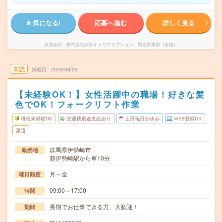
気になる!
応募へ進む
詳しく見る
派遣会社
株式会社綜合キャリアオプション 製造事業部（全国）
未読
掲載日
2026/08/05
【未経験OK！】女性活躍中の職場！好きな髪
色でOK！フォークリフト作業
職種未経験OK
交通費別途支給あり
土日祝日が休み
WEB登録OK
派遣
群馬県伊勢崎市
勤務地
新伊勢崎駅から車10分
月～金
曜日頻度
09:00～17:00
時間
長期でお仕事できる方、大歓迎！
期間