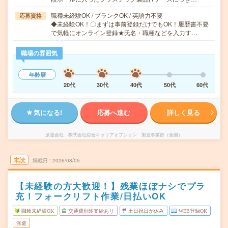
職種未経験OK / ブランクOK / 英語力不要
応募資格
◆未経験OK！〇まずは事前登録だけでもOK！履歴書不要
で気軽にオンライン登録★氏名・職種などを入力す…
職場の雰囲気
年齢層
20代
30代
40代
50代
60代
気になる!
応募へ進む
詳しく見る
派遣会社
株式会社綜合キャリアオプション 製造事業部（全国）
未読
掲載日
2026/08/05
【未経験の方大歓迎！】残業ほぼナシでプラ
充！フォークリフト作業/日払いOK
職種未経験OK
交通費別途支給あり
土日祝日が休み
WEB登録OK
派遣