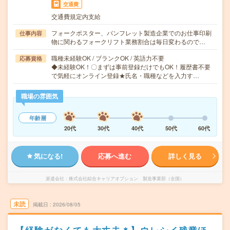
交通費
交通費規定内支給
フォークポスター、パンフレット製造企業でのお仕事印刷
仕事内容
物に関わるフォークリフト業務割合は毎日変わるので…
職種未経験OK / ブランクOK / 英語力不要
応募資格
◆未経験OK！〇まずは事前登録だけでもOK！履歴書不要
で気軽にオンライン登録★氏名・職種などを入力す…
職場の雰囲気
年齢層
20代
30代
40代
50代
60代
気になる!
応募へ進む
詳しく見る
派遣会社
株式会社綜合キャリアオプション 製造事業部（全国）
未読
掲載日
2026/08/05