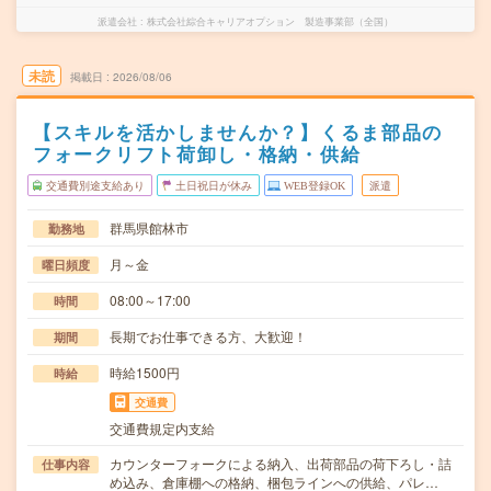
派遣会社
株式会社綜合キャリアオプション 製造事業部（全国）
未読
掲載日
2026/08/06
【スキルを活かしませんか？】くるま部品の
フォークリフト荷卸し・格納・供給
交通費別途支給あり
土日祝日が休み
WEB登録OK
派遣
群馬県館林市
勤務地
月～金
曜日頻度
08:00～17:00
時間
長期でお仕事できる方、大歓迎！
期間
時給1500円
時給
交通費
交通費規定内支給
カウンターフォークによる納入、出荷部品の荷下ろし・詰
仕事内容
め込み、倉庫棚への格納、梱包ラインへの供給、パレ…