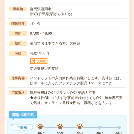
群馬県藤岡市
勤務地
新町(群馬県)駅から車10分
月～金
曜日頻度
07:00～16:00
時間
長期でお仕事できる方、大歓迎！
期間
時給1350円
時給
交通費
交通費規定内支給
ハンドリフトの入出庫作業をお願いします。具体的には、
仕事内容
段ボールに入ったプラスチック製品(1ケースにつき…
職種未経験OK / ブランクOK / 英語力不要
応募資格
◆未経験OK！〇まずは事前登録だけでもOK！履歴書不要
で気軽にオンライン登録★氏名・職種などを入力す…
職場の雰囲気
年齢層
20代
30代
40代
50代
60代