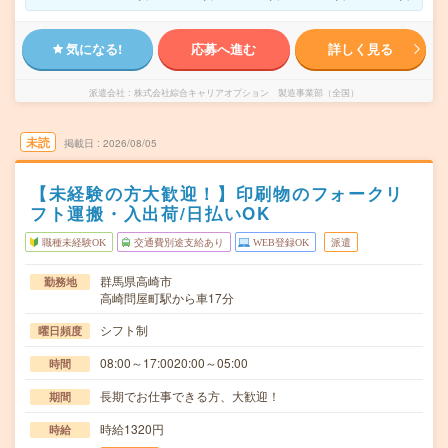
気になる!
応募へ進む
詳しく見る
派遣会社
株式会社綜合キャリアオプション 製造事業部（全国）
未読
掲載日
2026/08/05
【未経験の方大歓迎！】印刷物のフォークリ
フト運搬・入出荷/日払いOK
職種未経験OK
交通費別途支給あり
WEB登録OK
派遣
群馬県高崎市
勤務地
高崎問屋町駅から車17分
シフト制
曜日頻度
08:00～17:0020:00～05:00
時間
長期でお仕事できる方、大歓迎！
期間
時給1320円
時給