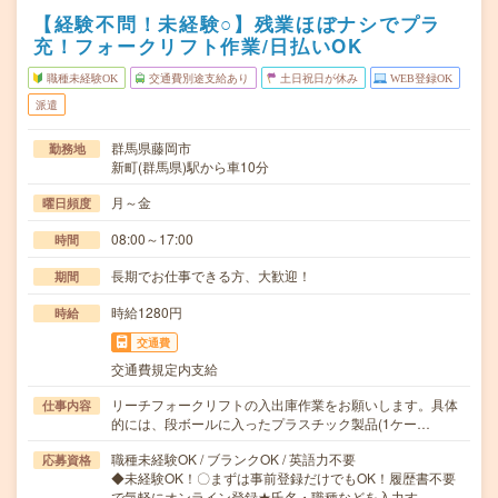
【経験不問！未経験○】残業ほぼナシでプラ
充！フォークリフト作業/日払いOK
職種未経験OK
交通費別途支給あり
土日祝日が休み
WEB登録OK
派遣
群馬県藤岡市
勤務地
新町(群馬県)駅から車10分
月～金
曜日頻度
08:00～17:00
時間
長期でお仕事できる方、大歓迎！
期間
時給1280円
時給
交通費
交通費規定内支給
リーチフォークリフトの入出庫作業をお願いします。具体
仕事内容
的には、段ボールに入ったプラスチック製品(1ケー…
職種未経験OK / ブランクOK / 英語力不要
応募資格
◆未経験OK！〇まずは事前登録だけでもOK！履歴書不要
で気軽にオンライン登録★氏名・職種などを入力す…