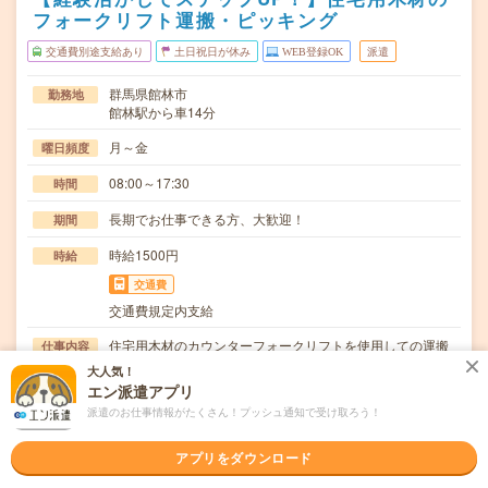
フォークリフト運搬・ピッキング
交通費別途支給あり
土日祝日が休み
WEB登録OK
派遣
群馬県館林市
勤務地
館林駅から車14分
月～金
曜日頻度
08:00～17:30
時間
長期でお仕事できる方、大歓迎！
期間
時給1500円
時給
交通費
交通費規定内支給
住宅用木材のカウンターフォークリフトを使用しての運搬
仕事内容
業務。また木材のピッキング、パレットへの集積業務…
大人気！
エン派遣アプリ
ブランクOK / 英語力不要
応募資格
派遣のお仕事情報がたくさん！プッシュ通知で受け取ろう！
◆経験者歓迎！〇まずは事前登録だけでもOK！履歴書不要
で気軽にオンライン登録★氏名・職種などを入力す…
アプリをダウンロード
職場の雰囲気