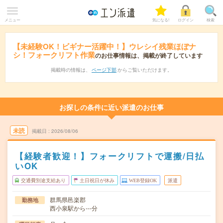
メニュー
気になる!
ログイン
検索
【未経験OK！ビギナー活躍中！】ウレシイ残業ほぼナ
シ！フォークリフト作業
のお仕事情報は、掲載が終了しています
掲載時の情報は、
ページ下部
からご覧いただけます。
お探しの条件に近い派遣のお仕事
未読
掲載日
2026/08/06
【経験者歓迎！】フォークリフトで運搬/日払
いOK
交通費別途支給あり
土日祝日が休み
WEB登録OK
派遣
群馬県邑楽郡
勤務地
西小泉駅から---分