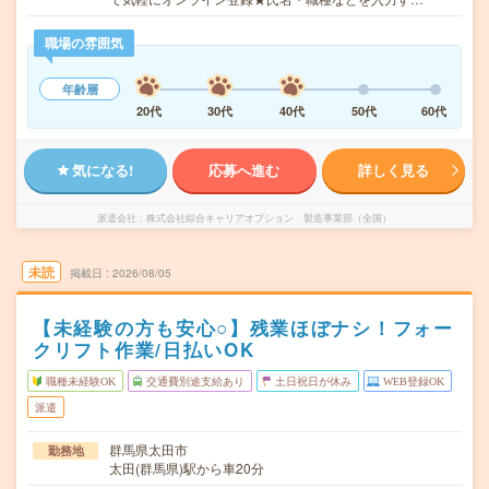
職場の雰囲気
年齢層
20代
30代
40代
50代
60代
気になる!
応募へ進む
詳しく見る
派遣会社
株式会社綜合キャリアオプション 製造事業部（全国）
未読
掲載日
2026/08/05
【未経験の方も安心○】残業ほぼナシ！フォー
クリフト作業/日払いOK
職種未経験OK
交通費別途支給あり
土日祝日が休み
WEB登録OK
派遣
群馬県太田市
勤務地
太田(群馬県)駅から車20分