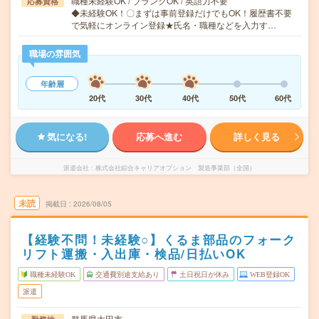
職種未経験OK / ブランクOK / 英語力不要
応募資格
◆未経験OK！〇まずは事前登録だけでもOK！履歴書不要
で気軽にオンライン登録★氏名・職種などを入力す…
職場の雰囲気
年齢層
20代
30代
40代
50代
60代
気になる!
応募へ進む
詳しく見る
派遣会社
株式会社綜合キャリアオプション 製造事業部（全国）
未読
掲載日
2026/08/05
【経験不問！未経験○】くるま部品のフォーク
リフト運搬・入出庫・検品/日払いOK
職種未経験OK
交通費別途支給あり
土日祝日が休み
WEB登録OK
派遣
群馬県太田市