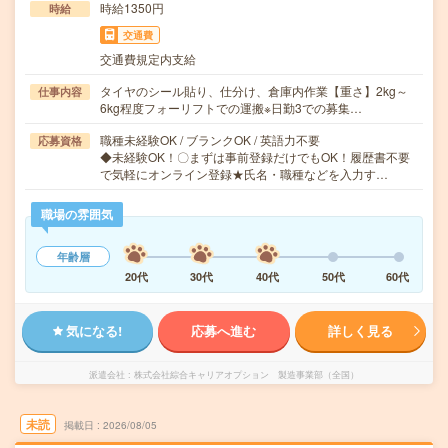
時給1350円
時給
交通費
交通費規定内支給
タイヤのシール貼り、仕分け、倉庫内作業【重さ】2kg～
仕事内容
6kg程度フォーリフトでの運搬※日勤3での募集…
職種未経験OK / ブランクOK / 英語力不要
応募資格
◆未経験OK！〇まずは事前登録だけでもOK！履歴書不要
で気軽にオンライン登録★氏名・職種などを入力す…
職場の雰囲気
年齢層
20代
30代
40代
50代
60代
気になる!
応募へ進む
詳しく見る
派遣会社
株式会社綜合キャリアオプション 製造事業部（全国）
未読
掲載日
2026/08/05