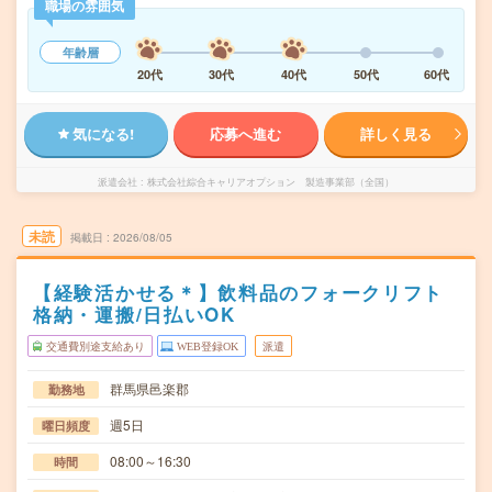
職場の雰囲気
年齢層
20代
30代
40代
50代
60代
気になる!
応募へ進む
詳しく見る
派遣会社
株式会社綜合キャリアオプション 製造事業部（全国）
未読
掲載日
2026/08/05
【経験活かせる＊】飲料品のフォークリフト
格納・運搬/日払いOK
交通費別途支給あり
WEB登録OK
派遣
群馬県邑楽郡
勤務地
週5日
曜日頻度
08:00～16:30
時間