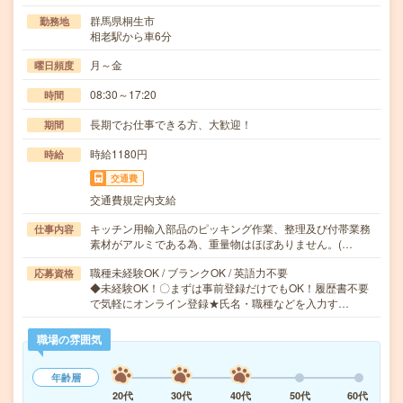
群馬県桐生市
勤務地
相老駅から車6分
月～金
曜日頻度
08:30～17:20
時間
長期でお仕事できる方、大歓迎！
期間
時給1180円
時給
交通費
交通費規定内支給
キッチン用輸入部品のピッキング作業、整理及び付帯業務
仕事内容
素材がアルミである為、重量物はほぼありません。(…
職種未経験OK / ブランクOK / 英語力不要
応募資格
◆未経験OK！〇まずは事前登録だけでもOK！履歴書不要
で気軽にオンライン登録★氏名・職種などを入力す…
職場の雰囲気
年齢層
20代
30代
40代
50代
60代