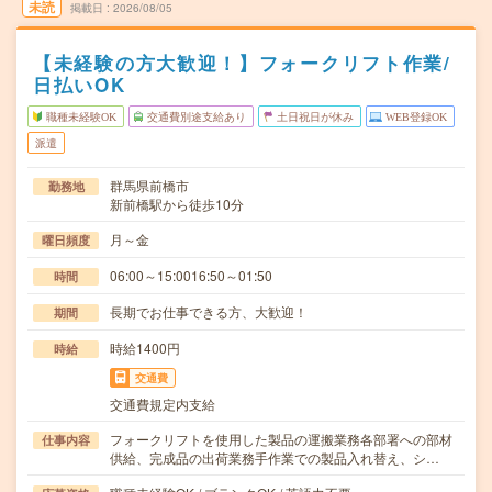
未読
掲載日
2026/08/05
【未経験の方大歓迎！】フォークリフト作業/
日払いOK
職種未経験OK
交通費別途支給あり
土日祝日が休み
WEB登録OK
派遣
群馬県前橋市
勤務地
新前橋駅から徒歩10分
月～金
曜日頻度
06:00～15:0016:50～01:50
時間
長期でお仕事できる方、大歓迎！
期間
時給1400円
時給
交通費
交通費規定内支給
フォークリフトを使用した製品の運搬業務各部署への部材
仕事内容
供給、完成品の出荷業務手作業での製品入れ替え、シ…