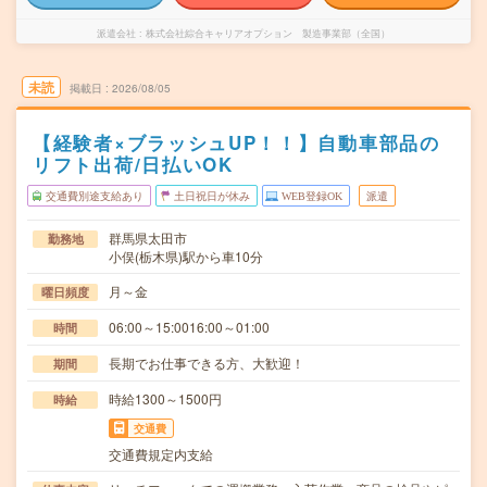
派遣会社
株式会社綜合キャリアオプション 製造事業部（全国）
未読
掲載日
2026/08/05
【経験者×ブラッシュUP！！】自動車部品の
リフト出荷/日払いOK
交通費別途支給あり
土日祝日が休み
WEB登録OK
派遣
群馬県太田市
勤務地
小俣(栃木県)駅から車10分
月～金
曜日頻度
06:00～15:0016:00～01:00
時間
長期でお仕事できる方、大歓迎！
期間
時給1300～1500円
時給
交通費
交通費規定内支給