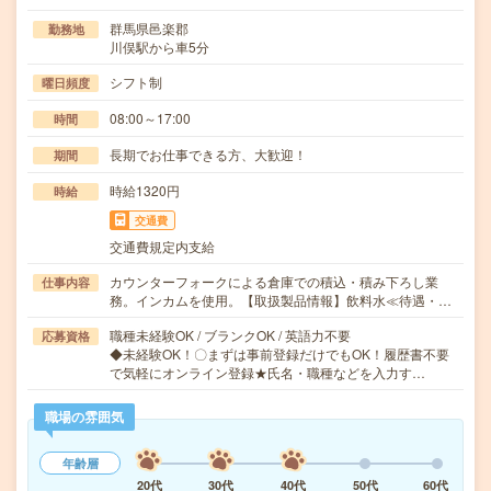
群馬県邑楽郡
勤務地
川俣駅から車5分
シフト制
曜日頻度
08:00～17:00
時間
長期でお仕事できる方、大歓迎！
期間
時給1320円
時給
交通費
交通費規定内支給
カウンターフォークによる倉庫での積込・積み下ろし業
仕事内容
務。インカムを使用。【取扱製品情報】飲料水≪待遇・…
職種未経験OK / ブランクOK / 英語力不要
応募資格
◆未経験OK！〇まずは事前登録だけでもOK！履歴書不要
で気軽にオンライン登録★氏名・職種などを入力す…
職場の雰囲気
年齢層
20代
30代
40代
50代
60代