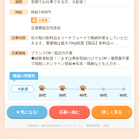
長期でお仕事できる方、大歓迎！
期間
時給1400円
時給
交通費
交通費規定内支給
缶や瓶の飲料品をリーチフォークで格納作業をしていただ
仕事内容
きます。重量物は最大10kg程度【製品】飲料品≪…
ブランクOK / 英語力不要
応募資格
◆経験者歓迎！〇まずは事前登録だけでもOK！履歴書不要
で気軽にオンライン登録★氏名・職種などを入力す…
職場の雰囲気
年齢層
20代
30代
40代
50代
60代
気になる!
応募へ進む
詳しく見る
派遣会社
株式会社綜合キャリアオプション 製造事業部（全国）