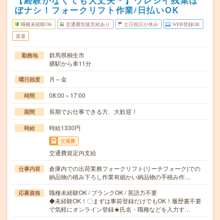
【経験がなくても大丈夫＊】ウレシイ残業ほ
ぼナシ！フォークリフト作業/日払いOK
職種未経験OK
交通費別途支給あり
土日祝日が休み
WEB登録OK
派遣
群馬県桐生市
勤務地
膳駅から車11分
月～金
曜日頻度
08:00～17:00
時間
長期でお仕事できる方、大歓迎！
期間
時給1330円
時給
交通費
交通費規定内支給
倉庫内での出荷業務フォークリフト(リーチフォーク)での
仕事内容
納品物の積み下ろし作業有細かい納品物の手積み作…
職種未経験OK / ブランクOK / 英語力不要
応募資格
◆未経験OK！〇まずは事前登録だけでもOK！履歴書不要
で気軽にオンライン登録★氏名・職種などを入力す…