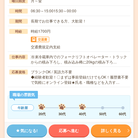
月～金
曜日頻度
06:30～15:0015:30～00:00
時間
長期でお仕事できる方、大歓迎！
期間
時給1700円
時給
交通費
交通費規定内支給
冷凍冷蔵庫内でのフォークリフトオペレーター・トラック
仕事内容
からの積み下ろし、積み込み稀に20kgの積み下ろ…
ブランクOK / 英語力不要
応募資格
◆経験者歓迎！〇まずは事前登録だけでもOK！履歴書不要
で気軽にオンライン登録★氏名・職種などを入力す…
職場の雰囲気
年齢層
20代
30代
40代
50代
60代
気になる!
応募へ進む
詳しく見る