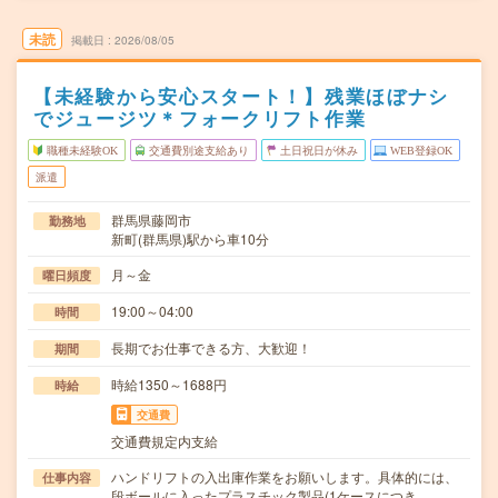
未読
掲載日
2026/08/05
【未経験から安心スタート！】残業ほぼナシ
でジュージツ＊フォークリフト作業
職種未経験OK
交通費別途支給あり
土日祝日が休み
WEB登録OK
派遣
群馬県藤岡市
勤務地
新町(群馬県)駅から車10分
月～金
曜日頻度
19:00～04:00
時間
長期でお仕事できる方、大歓迎！
期間
時給1350～1688円
時給
交通費
交通費規定内支給
ハンドリフトの入出庫作業をお願いします。具体的には、
仕事内容
段ボールに入ったプラスチック製品(1ケースにつき…