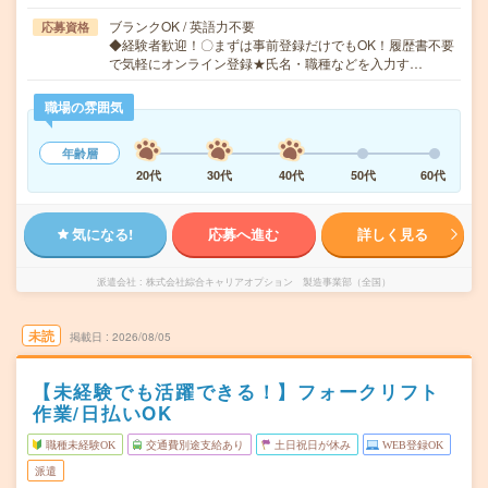
ブランクOK / 英語力不要
応募資格
◆経験者歓迎！〇まずは事前登録だけでもOK！履歴書不要
で気軽にオンライン登録★氏名・職種などを入力す…
職場の雰囲気
年齢層
20代
30代
40代
50代
60代
気になる!
応募へ進む
詳しく見る
派遣会社
株式会社綜合キャリアオプション 製造事業部（全国）
未読
掲載日
2026/08/05
【未経験でも活躍できる！】フォークリフト
作業/日払いOK
職種未経験OK
交通費別途支給あり
土日祝日が休み
WEB登録OK
派遣