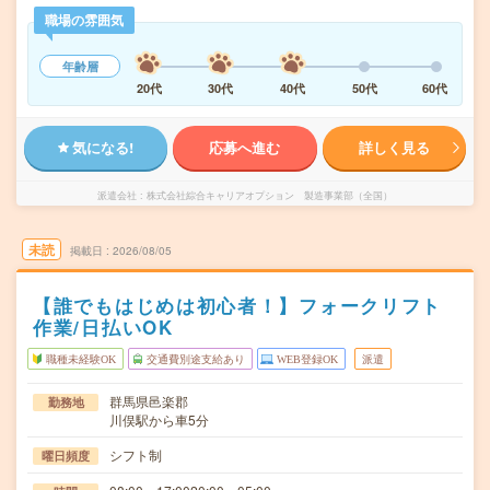
職場の雰囲気
年齢層
20代
30代
40代
50代
60代
気になる!
応募へ進む
詳しく見る
派遣会社
株式会社綜合キャリアオプション 製造事業部（全国）
未読
掲載日
2026/08/05
【誰でもはじめは初心者！】フォークリフト
作業/日払いOK
職種未経験OK
交通費別途支給あり
WEB登録OK
派遣
群馬県邑楽郡
勤務地
川俣駅から車5分
シフト制
曜日頻度