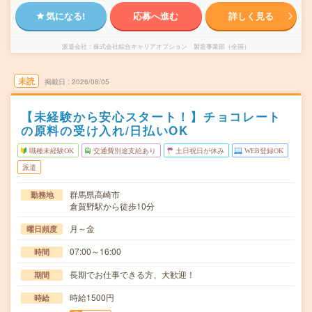
気になる!
応募へ進む
詳しく見る
派遣会社
株式会社綜合キャリアオプション 製造事業部（全国）
未読
掲載日
2026/08/05
【未経験から安心スタート！】チョコレート
の原料の受け入れ/日払いOK
職種未経験OK
交通費別途支給あり
土日祝日が休み
WEB登録OK
派遣
群馬県高崎市
勤務地
倉賀野駅から徒歩10分
月～金
曜日頻度
07:00～16:00
時間
長期でお仕事できる方、大歓迎！
期間
時給1500円
時給