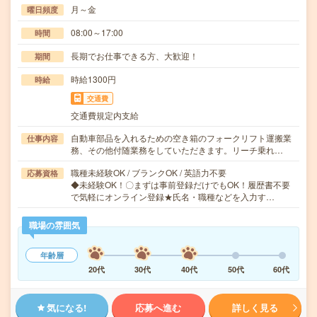
月～金
曜日頻度
08:00～17:00
時間
長期でお仕事できる方、大歓迎！
期間
時給1300円
時給
交通費
交通費規定内支給
自動車部品を入れるための空き箱のフォークリフト運搬業
仕事内容
務、その他付随業務をしていただきます。リーチ乗れ…
職種未経験OK / ブランクOK / 英語力不要
応募資格
◆未経験OK！〇まずは事前登録だけでもOK！履歴書不要
で気軽にオンライン登録★氏名・職種などを入力す…
職場の雰囲気
年齢層
20代
30代
40代
50代
60代
気になる!
応募へ進む
詳しく見る