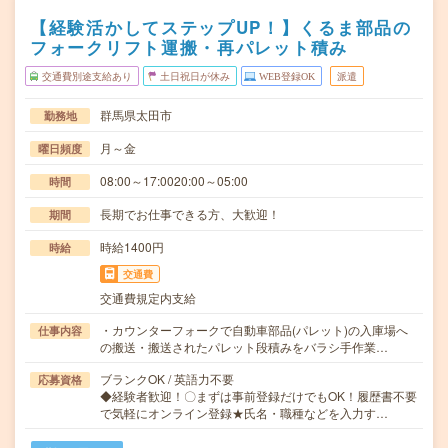
【経験活かしてステップUP！】くるま部品の
フォークリフト運搬・再パレット積み
交通費別途支給あり
土日祝日が休み
WEB登録OK
派遣
群馬県太田市
勤務地
月～金
曜日頻度
08:00～17:0020:00～05:00
時間
長期でお仕事できる方、大歓迎！
期間
時給1400円
時給
交通費
交通費規定内支給
・カウンターフォークで自動車部品(パレット)の入庫場へ
仕事内容
の搬送・搬送されたパレット段積みをバラシ手作業…
ブランクOK / 英語力不要
応募資格
◆経験者歓迎！〇まずは事前登録だけでもOK！履歴書不要
で気軽にオンライン登録★氏名・職種などを入力す…