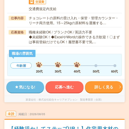
交通費
交通費規定内支給
チョコレートの原料の受け入れ・保管・管理カウンター・
仕事内容
リーチ両方使用。15～25kgの原材料を運搬する…
職種未経験OK / ブランクOK / 英語力不要
応募資格
◆未経験OK！◆ExcelやWordの操作できる方歓迎！〇まず
は事前登録だけでもOK！履歴書不要で気…
職場の雰囲気
年齢層
20代
30代
40代
50代
60代
気になる!
応募へ進む
詳しく見る
派遣会社
株式会社綜合キャリアオプション 製造事業部（全国）
未読
掲載日
2026/08/05
【経験活かしてステップUP！】住宅用木材の