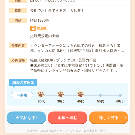
08:00～17:0020:00～05:00
時間
長期でお仕事できる方、大歓迎！
期間
時給1330円
時給
交通費
交通費規定内支給
カウンターフォークによる倉庫での積込・積み下ろし業
仕事内容
務。インカム使用あり【取扱製品情報】飲料水≪待遇・…
職種未経験OK / ブランクOK / 英語力不要
応募資格
◆未経験OK！〇まずは事前登録だけでもOK！履歴書不要
で気軽にオンライン登録★氏名・職種などを入力す…
職場の雰囲気
年齢層
20代
30代
40代
50代
60代
気になる!
応募へ進む
詳しく見る
派遣会社
株式会社綜合キャリアオプション 製造事業部（全国）