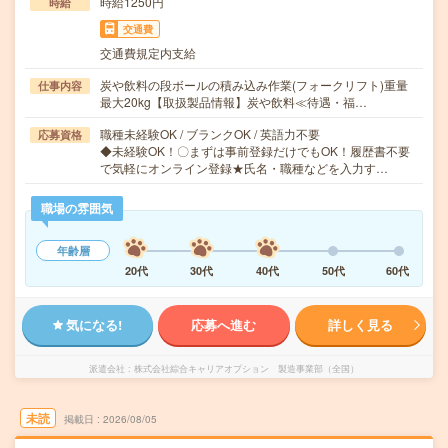
時給1250円
時給
交通費
交通費規定内支給
炭や飲料の段ボールの積み込み作業(フォークリフト)重量
仕事内容
最大20kg【取扱製品情報】炭や飲料≪待遇・福…
職種未経験OK / ブランクOK / 英語力不要
応募資格
◆未経験OK！〇まずは事前登録だけでもOK！履歴書不要
で気軽にオンライン登録★氏名・職種などを入力す…
職場の雰囲気
年齢層
20代
30代
40代
50代
60代
気になる!
応募へ進む
詳しく見る
派遣会社
株式会社綜合キャリアオプション 製造事業部（全国）
未読
掲載日
2026/08/05