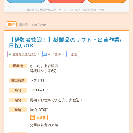
派遣会社
株式会社綜合キャリアオプション 製造事業部（全国）
未読
掲載日
2026/08/05
【経験者歓迎！】紙製品のリフト・出荷作業/
日払いOK
交通費別途支給あり
WEB登録OK
派遣
さいたま市岩槻区
勤務地
岩槻駅から車6分
シフト制
曜日頻度
07:00～16:00
時間
長期でお仕事できる方、大歓迎！
期間
時給1370円
時給
交通費
交通費規定内支給