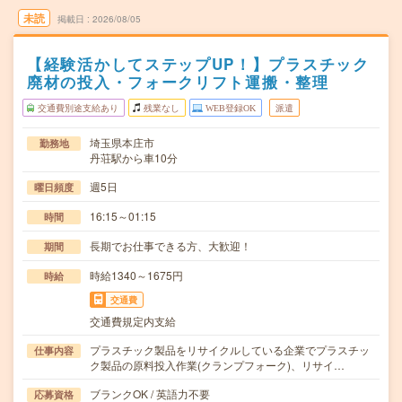
未読
掲載日
2026/08/05
【経験活かしてステップUP！】プラスチック
廃材の投入・フォークリフト運搬・整理
交通費別途支給あり
残業なし
WEB登録OK
派遣
埼玉県本庄市
勤務地
丹荘駅から車10分
週5日
曜日頻度
16:15～01:15
時間
長期でお仕事できる方、大歓迎！
期間
時給1340～1675円
時給
交通費
交通費規定内支給
プラスチック製品をリサイクルしている企業でプラスチッ
仕事内容
ク製品の原料投入作業(クランプフォーク)、リサイ…
ブランクOK / 英語力不要
応募資格