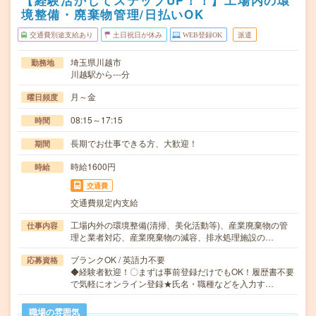
【経験活かしてステップUP！！】工場内の環
境整備・廃棄物管理/日払いOK
交通費別途支給あり
土日祝日が休み
WEB登録OK
派遣
埼玉県川越市
勤務地
川越駅から---分
月～金
曜日頻度
08:15～17:15
時間
長期でお仕事できる方、大歓迎！
期間
時給1600円
時給
交通費
交通費規定内支給
工場内外の環境整備(清掃、美化活動等)、産業廃棄物の管
仕事内容
理と業者対応、産業廃棄物の減容、排水処理施設の…
ブランクOK / 英語力不要
応募資格
◆経験者歓迎！〇まずは事前登録だけでもOK！履歴書不要
で気軽にオンライン登録★氏名・職種などを入力す…
職場の雰囲気