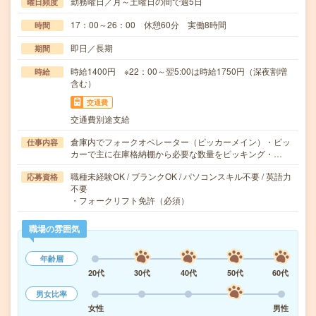
勤務曜日／月～土曜日の間で週5日
曜日頻度
17：00～26：00 休憩60分 実働8時間
時間
即日／長期
期間
時給1400円 ※22：00～翌5:00は時給1750円（深夜割増
時給
含む）
交通費
交通費別途支給
倉庫内でフォークオペレーター（ピッカーメイン）・ピッ
仕事内容
カーで主に在庫格納棚から必要な数量をピッキング・…
職種未経験OK / ブランクOK / パソコンスキル不要 / 英語力
応募資格
不要
・フォークリフト免許（必須）
職場の雰囲気
年齢層
20代
30代
40代
50代
60代
男女比率
女性
男性