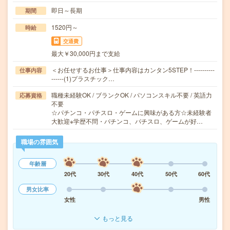
即日～長期
期間
1520円～
時給
交通費
最大￥30,000円まで支給
＜お任せするお仕事＞仕事内容はカンタン5STEP！----------
仕事内容
------(1)プラスチック…
職種未経験OK / ブランクOK / パソコンスキル不要 / 英語力
応募資格
不要
☆パチンコ・パチスロ・ゲームに興味がある方☆未経験者
大歓迎※学歴不問・パチンコ、パチスロ、ゲームが好…
職場の雰囲気
年齢層
20代
30代
40代
50代
60代
男女比率
女性
男性
もっと見る