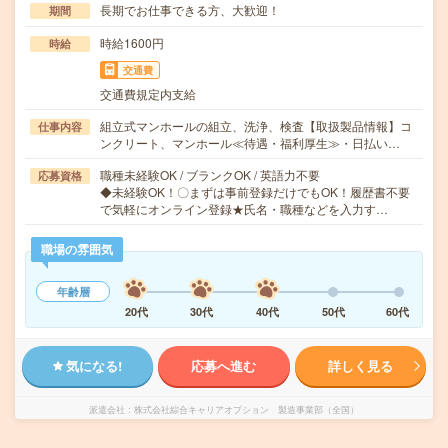
長期でお仕事できる方、大歓迎！
期間
時給1600円
時給
交通費
交通費規定内支給
組立式マンホールの組立、洗浄、検査【取扱製品情報】コ
仕事内容
ンクリート、マンホール≪待遇・福利厚生≫・日払い…
職種未経験OK / ブランクOK / 英語力不要
応募資格
◆未経験OK！〇まずは事前登録だけでもOK！履歴書不要
で気軽にオンライン登録★氏名・職種などを入力す…
職場の雰囲気
年齢層
20代
30代
40代
50代
60代
気になる!
応募へ進む
詳しく見る
派遣会社
株式会社綜合キャリアオプション 製造事業部（全国）