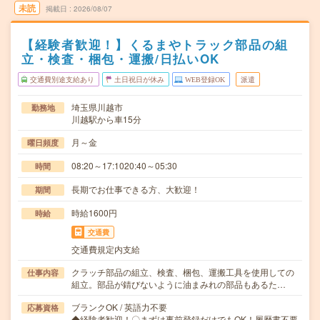
未読
掲載日
2026/08/07
【経験者歓迎！】くるまやトラック部品の組
立・検査・梱包・運搬/日払いOK
交通費別途支給あり
土日祝日が休み
WEB登録OK
派遣
埼玉県川越市
勤務地
川越駅から車15分
月～金
曜日頻度
08:20～17:1020:40～05:30
時間
長期でお仕事できる方、大歓迎！
期間
時給1600円
時給
交通費
交通費規定内支給
クラッチ部品の組立、検査、梱包、運搬工具を使用しての
仕事内容
組立。部品が錆びないように油まみれの部品もあるた…
ブランクOK / 英語力不要
応募資格
◆経験者歓迎！〇まずは事前登録だけでもOK！履歴書不要