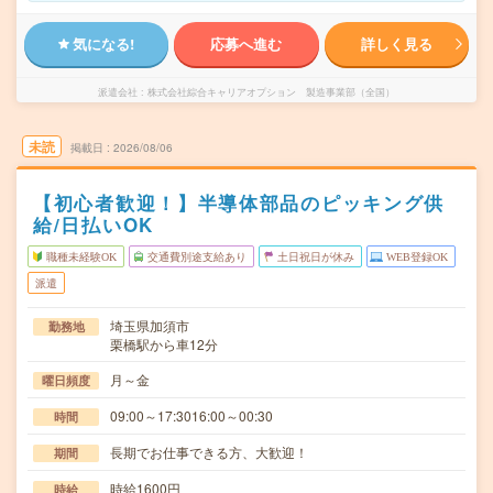
気になる!
応募へ進む
詳しく見る
派遣会社
株式会社綜合キャリアオプション 製造事業部（全国）
未読
掲載日
2026/08/06
【初心者歓迎！】半導体部品のピッキング供
給/日払いOK
職種未経験OK
交通費別途支給あり
土日祝日が休み
WEB登録OK
派遣
埼玉県加須市
勤務地
栗橋駅から車12分
月～金
曜日頻度
09:00～17:3016:00～00:30
時間
長期でお仕事できる方、大歓迎！
期間
時給1600円
時給