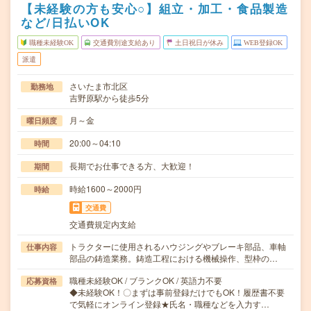
【未経験の方も安心○】組立・加工・食品製造
など/日払いOK
職種未経験OK
交通費別途支給あり
土日祝日が休み
WEB登録OK
派遣
さいたま市北区
勤務地
吉野原駅から徒歩5分
月～金
曜日頻度
20:00～04:10
時間
長期でお仕事できる方、大歓迎！
期間
時給1600～2000円
時給
交通費
交通費規定内支給
トラクターに使用されるハウジングやブレーキ部品、車軸
仕事内容
部品の鋳造業務。鋳造工程における機械操作、型枠の…
職種未経験OK / ブランクOK / 英語力不要
応募資格
◆未経験OK！〇まずは事前登録だけでもOK！履歴書不要
で気軽にオンライン登録★氏名・職種などを入力す…