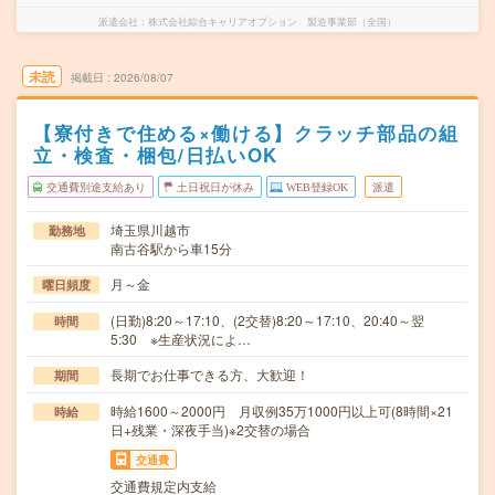
派遣会社
株式会社綜合キャリアオプション 製造事業部（全国）
未読
掲載日
2026/08/07
【寮付きで住める×働ける】クラッチ部品の組
立・検査・梱包/日払いOK
交通費別途支給あり
土日祝日が休み
WEB登録OK
派遣
埼玉県川越市
勤務地
南古谷駅から車15分
月～金
曜日頻度
(日勤)8:20～17:10、(2交替)8:20～17:10、20:40～翌
時間
5:30 ※生産状況によ…
長期でお仕事できる方、大歓迎！
期間
時給1600～2000円 月収例35万1000円以上可(8時間×21
時給
日+残業・深夜手当)※2交替の場合
交通費
交通費規定内支給