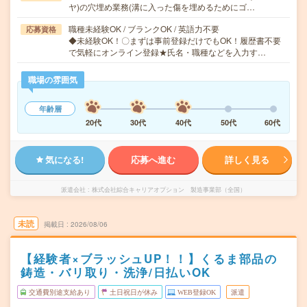
ヤ)の穴埋め業務(溝に入った傷を埋めるためにゴ…
職種未経験OK / ブランクOK / 英語力不要
応募資格
◆未経験OK！〇まずは事前登録だけでもOK！履歴書不要
で気軽にオンライン登録★氏名・職種などを入力す…
職場の雰囲気
年齢層
20代
30代
40代
50代
60代
気になる!
応募へ進む
詳しく見る
派遣会社
株式会社綜合キャリアオプション 製造事業部（全国）
未読
掲載日
2026/08/06
【経験者×ブラッシュUP！！】くるま部品の
鋳造・バリ取り・洗浄/日払いOK
交通費別途支給あり
土日祝日が休み
WEB登録OK
派遣