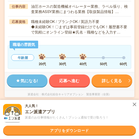
油圧ホースの製造機械オペレーター業務、ラベル張り、検
仕事内容
査業務ASSY業務にまつわる業務【取扱製品情報】…
職種未経験OK / ブランクOK / 英語力不要
応募資格
◆未経験OK！〇まずは事前登録だけでもOK！履歴書不要
で気軽にオンライン登録★氏名・職種などを入力す…
職場の雰囲気
年齢層
20代
30代
40代
50代
60代
気になる!
応募へ進む
詳しく見る
派遣会社
株式会社綜合キャリアオプション 製造事業部（全国）
大人気！
未読
掲載日
2026/08/06
エン派遣アプリ
派遣のお仕事情報がたくさん！プッシュ通知で受け取ろう！
【経験活かせる＊】くるま部品の発泡成形・
アプリをダウンロード
組立・検査・供給/日払いOK