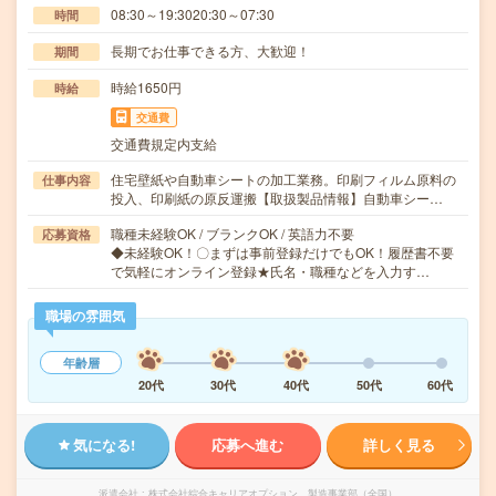
08:30～19:3020:30～07:30
時間
長期でお仕事できる方、大歓迎！
期間
時給1650円
時給
交通費
交通費規定内支給
住宅壁紙や自動車シートの加工業務。印刷フィルム原料の
仕事内容
投入、印刷紙の原反運搬【取扱製品情報】自動車シー…
職種未経験OK / ブランクOK / 英語力不要
応募資格
◆未経験OK！〇まずは事前登録だけでもOK！履歴書不要
で気軽にオンライン登録★氏名・職種などを入力す…
職場の雰囲気
年齢層
20代
30代
40代
50代
60代
気になる!
応募へ進む
詳しく見る
派遣会社
株式会社綜合キャリアオプション 製造事業部（全国）