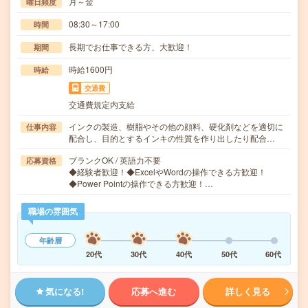
月～金
曜日頻度
08:30～17:00
時間
長期でお仕事できる方、大歓迎！
期間
時給1600円
時給
交通費
交通費規定内支給
インクの製造、樹脂やその他の顔料、硬化剤などを適切に
仕事内容
配合し、目的とするインキの性質を作り出したり配合…
ブランクOK / 英語力不要
応募資格
◆経験者歓迎！◆ExcelやWordの操作できる方歓迎！
◆Power Pointの操作できる方歓迎！…
職場の雰囲気
年齢層
20代
30代
40代
50代
60代
気になる!
応募へ進む
詳しく見る