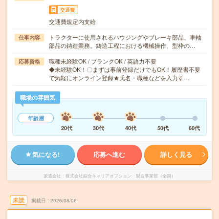
交通費
交通費規定内支給
トラクターに使用されるハウジングやブレーキ部品、車軸
仕事内容
部品の鋳造業務。鋳造工程における機械操作、型枠の…
職種未経験OK / ブランクOK / 英語力不要
応募資格
◆未経験OK！〇まずは事前登録だけでもOK！履歴書不要
で気軽にオンライン登録★氏名・職種などを入力す…
職場の雰囲気
年齢層
20代
30代
40代
50代
60代
気になる!
応募へ進む
詳しく見る
派遣会社
株式会社綜合キャリアオプション 製造事業部（全国）
未読
掲載日
2026/08/06