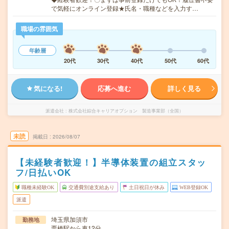
で気軽にオンライン登録★氏名・職種などを入力す…
職場の雰囲気
年齢層
20代
30代
40代
50代
60代
気になる!
応募へ進む
詳しく見る
派遣会社
株式会社綜合キャリアオプション 製造事業部（全国）
未読
掲載日
2026/08/07
【未経験者歓迎！】半導体装置の組立スタッ
フ/日払いOK
職種未経験OK
交通費別途支給あり
土日祝日が休み
WEB登録OK
派遣
埼玉県加須市
勤務地
栗橋駅から車12分