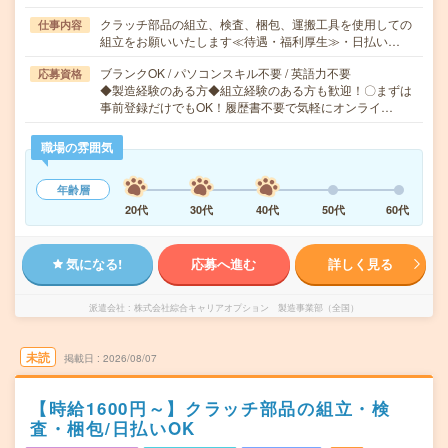
クラッチ部品の組立、検査、梱包、運搬工具を使用しての
仕事内容
組立をお願いいたします≪待遇・福利厚生≫・日払い…
ブランクOK / パソコンスキル不要 / 英語力不要
応募資格
◆製造経験のある方◆組立経験のある方も歓迎！〇まずは
事前登録だけでもOK！履歴書不要で気軽にオンライ…
職場の雰囲気
年齢層
20代
30代
40代
50代
60代
気になる!
応募へ進む
詳しく見る
派遣会社
株式会社綜合キャリアオプション 製造事業部（全国）
未読
掲載日
2026/08/07
【時給1600円～】クラッチ部品の組立・検
査・梱包/日払いOK