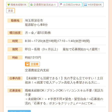
職種未経験OK
交通費別途支給あり
土日祝日が休み
WEB登録OK
派遣
埼玉県深谷市
勤務地
籠原駅から車8分
月～金／週5日勤務
曜日頻度
8:30～17:20(休憩1時間)17:10～1:40(休憩1時間)
時間
即日～長期（3ヶ月以上） 最短で応募開始から1週間！
期間
時給1315円
時給
交通費
交通費規定内支給
【未経験でも活躍できる！】先の予定も立てやすい！土日
仕事内容
祝休！≪残業で収入アップ≫高収入を希望される方に…
職種未経験OK / ブランクOK / パソコンスキル不要 / 英語力
応募資格
不要
＜未経験OK！＞＃学歴不問＃髪色・髪型自由！○応募後の
流れ「応募する」ボタンをクリック↓メールにてw…