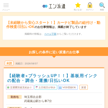
メニュー
気になる!
ログイン
検索
【未経験から安心スタート！】カーナビ製品の組付け・動
作検査/日払いOK
のお仕事情報は、掲載が終了しています
掲載時の情報は、
ページ下部
からご覧いただけます。
お探しの条件に近い派遣のお仕事
未読
掲載日
2026/08/07
【経験者×ブラッシュUP！！】基板用インク
の配合・調合・運搬/日払いOK
交通費別途支給あり
土日祝日が休み
WEB登録OK
派遣
埼玉県比企郡
勤務地
武蔵嵐山駅から車7分