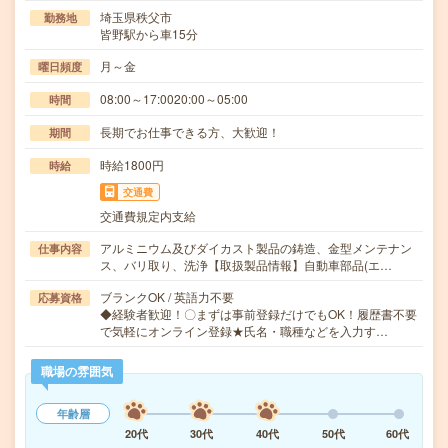
埼玉県秩父市
勤務地
皆野駅から車15分
月～金
曜日頻度
08:00～17:0020:00～05:00
時間
長期でお仕事できる方、大歓迎！
期間
時給1800円
時給
交通費
交通費規定内支給
アルミニウム及びダイカスト製品の鋳造、金型メンテナン
仕事内容
ス、バリ取り、洗浄【取扱製品情報】自動車部品(エ…
ブランクOK / 英語力不要
応募資格
◆経験者歓迎！〇まずは事前登録だけでもOK！履歴書不要
で気軽にオンライン登録★氏名・職種などを入力す…
職場の雰囲気
年齢層
20代
30代
40代
50代
60代