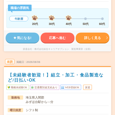
職場の雰囲気
年齢層
20代
30代
40代
50代
60代
気になる!
応募へ進む
詳しく見る
派遣会社
株式会社綜合キャリアオプション 製造事業部（全国）
未読
掲載日
2026/08/06
【未経験者歓迎！】組立・加工・食品製造な
ど/日払いOK
職種未経験OK
交通費別途支給あり
WEB登録OK
派遣
埼玉県入間郡
勤務地
みずほ台駅から---分
シフト制
曜日頻度