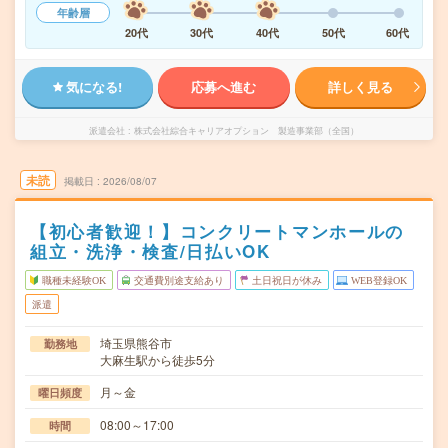
年齢層
20代
30代
40代
50代
60代
気になる!
応募へ進む
詳しく見る
派遣会社
株式会社綜合キャリアオプション 製造事業部（全国）
未読
掲載日
2026/08/07
【初心者歓迎！】コンクリートマンホールの
組立・洗浄・検査/日払いOK
職種未経験OK
交通費別途支給あり
土日祝日が休み
WEB登録OK
派遣
埼玉県熊谷市
勤務地
大麻生駅から徒歩5分
月～金
曜日頻度
08:00～17:00
時間