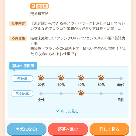
交通費
交通費支給
【未経験からできるモノづくりワーク】お仕事はとてもシ
仕事内容
ンプルなのでコツコツ業務がお好きな方は長く活躍し…
職種未経験OK / ブランクOK / パソコンスキル不要 / 英語力
応募資格
不要
未経験・ブランクOK資格不問！幅広い年代が活躍中！どな
たでも始められるお仕事です
職場の雰囲気
年齢層
20代
30代
40代
50代
60代
男女比率
女性
男性
もっと見る
気になる!
応募へ進む
詳しく見る