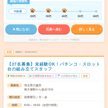
職場の雰囲気
年齢層
20代
30代
40代
50代
60代
気になる!
応募へ進む
詳しく見る
派遣会社
株式会社ウィルオブ・ワーク FO事業部
未読
掲載日
2026/08/07
【27名募集】未経験OK！パチンコ・スロット
台の組み立てスタッフ
職種未経験OK
交通費別途支給あり
土日祝日が休み
派遣
埼玉県川越市
勤務地
南大塚駅から徒歩10分
就業曜日／月～金
曜日頻度
9:00～18:00（休憩1時間）
時間