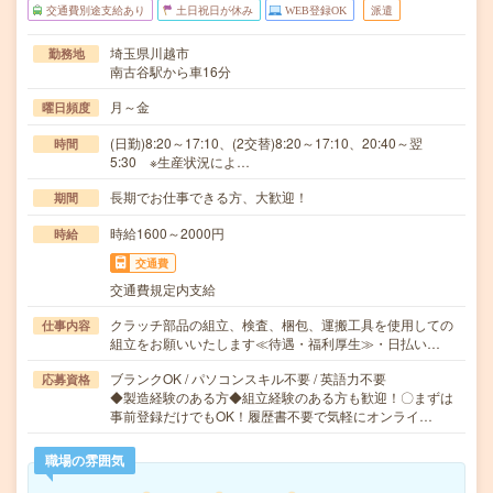
交通費別途支給あり
土日祝日が休み
WEB登録OK
派遣
埼玉県川越市
勤務地
南古谷駅から車16分
月～金
曜日頻度
(日勤)8:20～17:10、(2交替)8:20～17:10、20:40～翌
時間
5:30 ※生産状況によ…
長期でお仕事できる方、大歓迎！
期間
時給1600～2000円
時給
交通費
交通費規定内支給
クラッチ部品の組立、検査、梱包、運搬工具を使用しての
仕事内容
組立をお願いいたします≪待遇・福利厚生≫・日払い…
ブランクOK / パソコンスキル不要 / 英語力不要
応募資格
◆製造経験のある方◆組立経験のある方も歓迎！〇まずは
事前登録だけでもOK！履歴書不要で気軽にオンライ…
職場の雰囲気