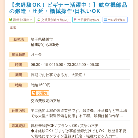
【未経験OK！ビギナー活躍中！】航空機部品
の鍛造・圧延・機械操作/日払いOK
職種未経験OK
交通費別途支給あり
土日祝日が休み
WEB登録OK
派遣
埼玉県桶川市
勤務地
桶川駅から車5分
月～金
曜日頻度
06:30～15:0015:00～23:3022:00～06:30
時間
長期でお仕事できる方、大歓迎！
期間
時給1600円
時給
交通費
交通費規定内支給
主に熱間工程の製造業務です。鍛造機、圧延機など当工場
仕事内容
でも大型の製造設備を使用する工程。最初は補助作業…
職種未経験OK / ブランクOK / 英語力不要
応募資格
◆未経験OK！〇まずは事前登録だけでもOK！履歴書不要
で気軽にオンライン登録★氏名・職種などを入力す…