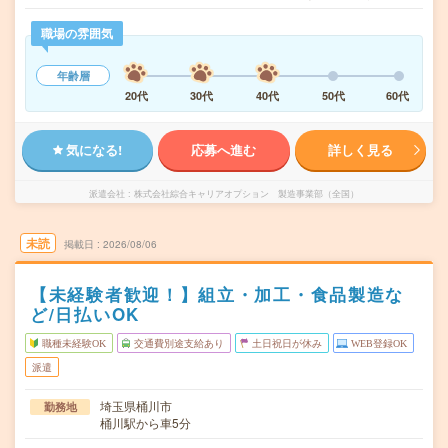
職場の雰囲気
年齢層
20代
30代
40代
50代
60代
気になる!
応募へ進む
詳しく見る
派遣会社
株式会社綜合キャリアオプション 製造事業部（全国）
未読
掲載日
2026/08/06
【未経験者歓迎！】組立・加工・食品製造な
ど/日払いOK
職種未経験OK
交通費別途支給あり
土日祝日が休み
WEB登録OK
派遣
埼玉県桶川市
勤務地
桶川駅から車5分