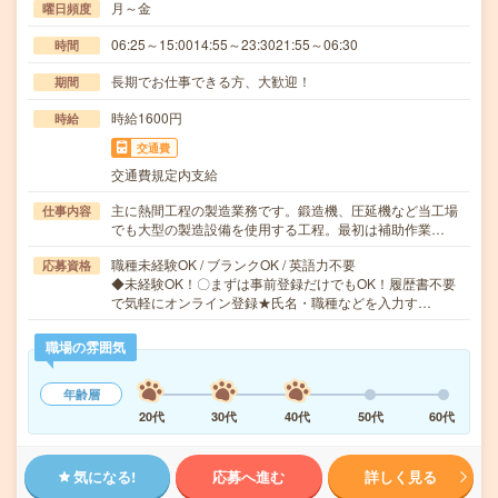
月～金
曜日頻度
06:25～15:0014:55～23:3021:55～06:30
時間
長期でお仕事できる方、大歓迎！
期間
時給1600円
時給
交通費
交通費規定内支給
主に熱間工程の製造業務です。鍛造機、圧延機など当工場
仕事内容
でも大型の製造設備を使用する工程。最初は補助作業…
職種未経験OK / ブランクOK / 英語力不要
応募資格
◆未経験OK！〇まずは事前登録だけでもOK！履歴書不要
で気軽にオンライン登録★氏名・職種などを入力す…
職場の雰囲気
年齢層
20代
30代
40代
50代
60代
気になる!
応募へ進む
詳しく見る