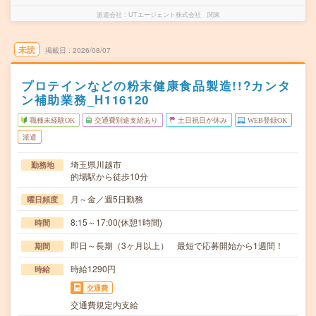
派遣会社
UTエージェント株式会社 関東
未読
掲載日
2026/08/07
プロテインなどの粉末健康食品製造!!?カンタ
ン補助業務_H116120
職種未経験OK
交通費別途支給あり
土日祝日が休み
WEB登録OK
派遣
埼玉県川越市
勤務地
的場駅から徒歩10分
月～金／週5日勤務
曜日頻度
8:15～17:00(休憩1時間)
時間
即日～長期（3ヶ月以上） 最短で応募開始から1週間！
期間
時給1290円
時給
交通費
交通費規定内支給