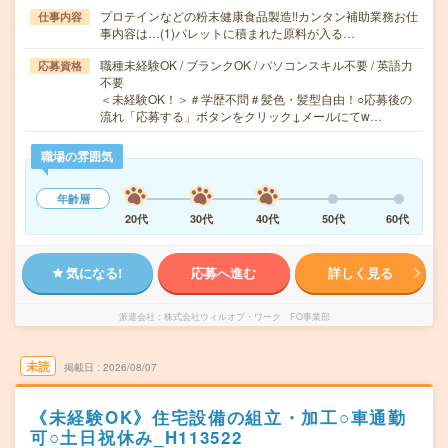
プロテインなどの粉末健康食品製造!!カンタン補助業務お仕
仕事内容
事内容は…(1)パレットに積まれた原料が入る…
職種未経験OK / ブランクOK / パソコンスキル不要 / 英語力
応募資格
不要
＜未経験OK！＞＃学歴不問＃髪色・髪型自由！○応募後の
流れ「応募する」ボタンをクリック↓メールにてw…
職場の雰囲気
年齢層
20代
30代
40代
50代
60代
気になる!
応募へ進む
詳しく見る
派遣会社
株式会社ウィルオブ・ワーク FO事業部
未読
掲載日
2026/08/07
《未経験OK》住宅設備の組立・加工○車通勤
可○土日祝休み_H113522