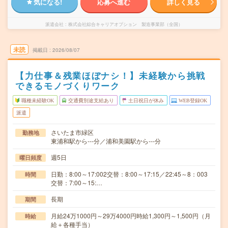
気になる!
応募へ進む
詳しく見る
派遣会社
株式会社綜合キャリアオプション 製造事業部（全国）
未読
掲載日
2026/08/07
【力仕事＆残業ほぼナシ！】未経験から挑戦
できるモノづくりワーク
職種未経験OK
交通費別途支給あり
土日祝日が休み
WEB登録OK
派遣
さいたま市緑区
勤務地
東浦和駅から---分／浦和美園駅から---分
週5日
曜日頻度
日勤：8:00～17:002交替：8:00～17:15／22:45～8：003
時間
交替：7:00～15:…
長期
期間
月給24万1000円～29万4000円時給1,300円～1,500円（月
時給
給＋各種手当）