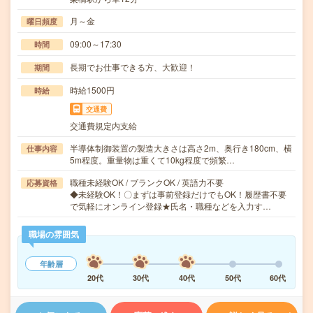
月～金
曜日頻度
09:00～17:30
時間
長期でお仕事できる方、大歓迎！
期間
時給1500円
時給
交通費
交通費規定内支給
半導体制御装置の製造大きさは高さ2m、奥行き180cm、横
仕事内容
5m程度。重量物は重くて10kg程度で頻繁…
職種未経験OK / ブランクOK / 英語力不要
応募資格
◆未経験OK！〇まずは事前登録だけでもOK！履歴書不要
で気軽にオンライン登録★氏名・職種などを入力す…
職場の雰囲気
年齢層
20代
30代
40代
50代
60代