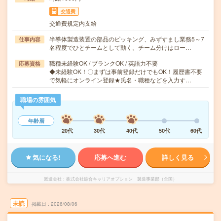
交通費
交通費規定内支給
半導体製造装置の部品のピッキング、みずすまし業務5～7
仕事内容
名程度でひとチームとして動く。チーム分けはロー…
職種未経験OK / ブランクOK / 英語力不要
応募資格
◆未経験OK！〇まずは事前登録だけでもOK！履歴書不要
で気軽にオンライン登録★氏名・職種などを入力す…
職場の雰囲気
年齢層
20代
30代
40代
50代
60代
気になる!
応募へ進む
詳しく見る
派遣会社
株式会社綜合キャリアオプション 製造事業部（全国）
未読
掲載日
2026/08/06