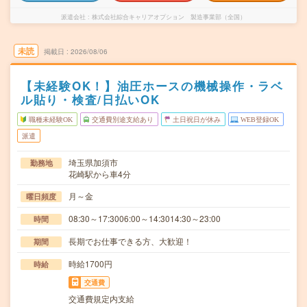
派遣会社
株式会社綜合キャリアオプション 製造事業部（全国）
未読
掲載日
2026/08/06
【未経験OK！】油圧ホースの機械操作・ラベ
ル貼り・検査/日払いOK
職種未経験OK
交通費別途支給あり
土日祝日が休み
WEB登録OK
派遣
埼玉県加須市
勤務地
花崎駅から車4分
月～金
曜日頻度
08:30～17:3006:00～14:3014:30～23:00
時間
長期でお仕事できる方、大歓迎！
期間
時給1700円
時給
交通費
交通費規定内支給