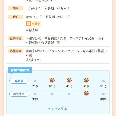
【急募】即日～長期 ※8月～！
期間
時給1600円 月収例 256,000円
時給
交通費
全額支給
＊接客販売＊商品補充＊売場・ディスプレイ変更＊清掃＊
仕事内容
在庫管理＊金銭管理 等
職種未経験OK / ブランクOK / パソコンスキル不要 / 英語力
応募資格
不要
未経験OK！
職場の雰囲気
年齢層
20代
30代
40代
50代
60代
男女比率
女性
男性
もっと見る