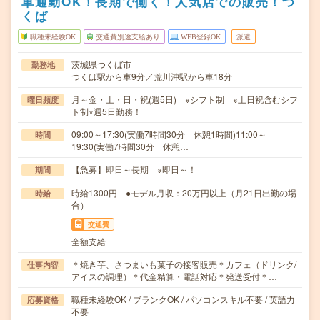
車通勤OK！長期で働く！人気店での販売！つ
くば
職種未経験OK
交通費別途支給あり
WEB登録OK
派遣
茨城県つくば市
勤務地
つくば駅から車9分／荒川沖駅から車18分
月～金・土・日・祝(週5日) ※シフト制 ※土日祝含むシフ
曜日頻度
ト制×週5日勤務！
09:00～17:30(実働7時間30分 休憩1時間)11:00～
時間
19:30(実働7時間30分 休憩…
【急募】即日～長期 ※即日～！
期間
時給1300円 ●モデル月収：20万円以上（月21日出勤の場
時給
合）
交通費
全額支給
＊焼き芋、さつまいも菓子の接客販売＊カフェ（ドリンク/
仕事内容
アイスの調理）＊代金精算・電話対応＊発送受付＊…
職種未経験OK / ブランクOK / パソコンスキル不要 / 英語力
応募資格
不要