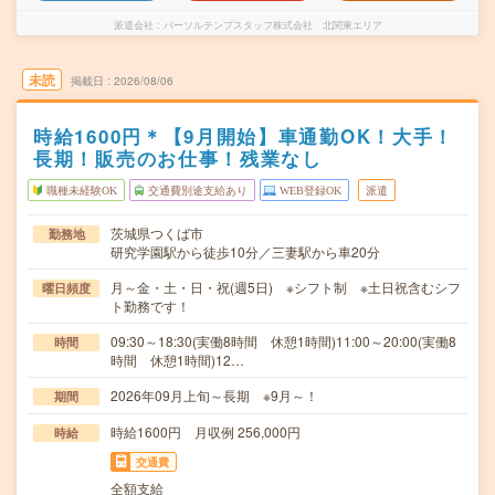
派遣会社
パーソルテンプスタッフ株式会社 北関東エリア
未読
掲載日
2026/08/06
時給1600円＊【9月開始】車通勤OK！大手！
長期！販売のお仕事！残業なし
職種未経験OK
交通費別途支給あり
WEB登録OK
派遣
茨城県つくば市
勤務地
研究学園駅から徒歩10分／三妻駅から車20分
月～金・土・日・祝(週5日) ※シフト制 ※土日祝含むシフ
曜日頻度
ト勤務です！
09:30～18:30(実働8時間 休憩1時間)11:00～20:00(実働8
時間
時間 休憩1時間)12…
2026年09月上旬～長期 ※9月～！
期間
時給1600円 月収例 256,000円
時給
交通費
全額支給