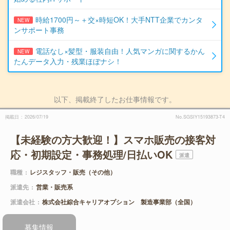
時給1700円～＋交×時短OK！大手NTT企業でカンタ
NEW
ンサポート事務
電話なし×髪型・服装自由！人気マンガに関するかん
NEW
たんデータ入力・残業ほぼナシ！
以下、掲載終了したお仕事情報です。
掲載日
2026/07/19
No.SGSIY15193873-T4
【未経験の方大歓迎！】スマホ販売の接客対
応・初期設定・事務処理/日払いOK
派遣
職種
レジスタッフ・販売（その他）
派遣先
営業・販売系
派遣会社
株式会社綜合キャリアオプション 製造事業部（全国）
募集情報