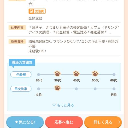
合）
交通費
全額支給
＊焼き芋、さつまいも菓子の接客販売＊カフェ（ドリンク/
仕事内容
アイスの調理）＊代金精算・電話対応＊発送受付＊…
職種未経験OK / ブランクOK / パソコンスキル不要 / 英語力
応募資格
不要
未経験OK！
職場の雰囲気
年齢層
20代
30代
40代
50代
60代
男女比率
女性
男性
もっと見る
気になる!
応募へ進む
詳しく見る