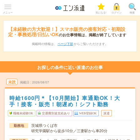
メニュー
気になる!
ログイン
検索
【未経験の方大歓迎！】スマホ販売の接客対応・初期設
定・事務処理/日払いOK
のお仕事情報は、掲載が終了しています
掲載時の情報は、
ページ下部
からご覧いただけます。
お探しの条件に近い派遣のお仕事
未読
掲載日
2026/08/07
時給1600円＊【10月開始】車通勤OK！大
手！接客・販売！朝遅め！シフト勤務
職種未経験OK
交通費別途支給あり
WEB登録OK
派遣
茨城県つくば市
勤務地
研究学園駅から徒歩10分／三妻駅から車20分