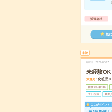
派遣会社
気
未読
掲載日
2026/08/07
未経験O
化粧品メ
派遣先
職種未経験OK
土日祝休
残業
ここがポイント
週3日勤務！