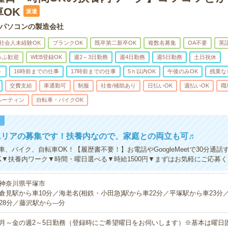
OK
派遣
パソコンの製造会社
社会人未経験OK
ブランクOK
既卒第二新卒OK
複数名募集
OA不要
英
ゅふ歓迎
WEB登録OK
週2～3日勤務
週4日勤務
週5日勤務
土日祝休
ト
16時前までの仕事
17時前までの仕事
5ｈ以内OK
午後のみOK
残業な
交費支給
車通勤可
制服
社食/補助あり
日払いOK
週払いOK
職
ルーティン
自転車・バイクOK
！
エリアの募集です！扶養内なので、家庭との両立も可♬
、バイク、自転車OK！【履歴書不要！】お電話やGoogleMeetで30分通
K▼扶養内ワーク▼時間・曜日選べる▼時給1500円▼まずはお気軽にご応募
神奈川県平塚市
倉見駅から車10分／海老名(相鉄・小田急)駅から車22分／平塚駅から車23分
28分／藤沢駅から---分
月～金の週2～5日勤務（登録時にご希望曜日をお伺いします）※基本は曜日