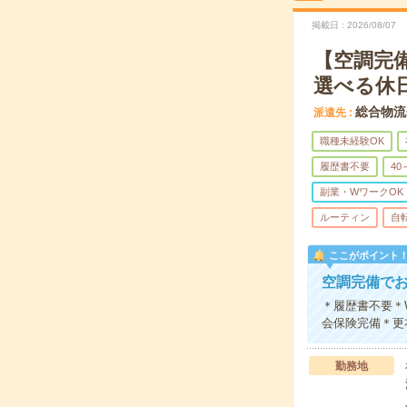
掲載日
2026/08/07
【空調完
選べる休日
総合物流
派遣先
職種未経験OK
履歴書不要
40
副業・WワークOK
ルーティン
自
ここがポイント
空調完備で
＊履歴書不要＊
会保険完備＊更
勤務地