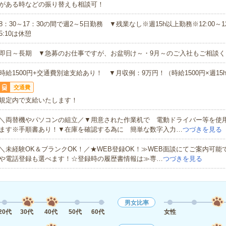
がある時などの振り替えも相談可！
8：30～17：30の間で週2～5日勤務 ▼残業なし※週15h以上勤務※12:00～12:4
5:10は休憩
即日～長期 ▼急募のお仕事ですが、お盆明け～・9月～のご入社もご相談く
時給1500円+交通費別途支給あり！ ▼月収例：9万円！（時給1500円×週15
交通費
規定内で支給いたします！
＼両替機やパソコンの組立／▼用意された作業机で 電動ドライバー等を使
ます※手順書あり！▼在庫を確認する為に 簡単な数字入力…
つづきを見る
＼未経験OK＆ブランクOK！／★WEB登録OK！≫WEB面談にてご案内可能
や電話登録も選べます！☆登録時の履歴書情報は≫専…
つづきを見る
男女比率
20代
30代
40代
50代
60代
女性