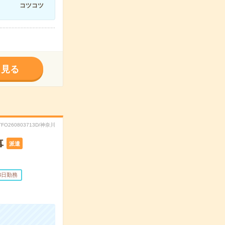
コツコツ
く見る
TFO260803713D/神奈川
事
派遣
3日勤務