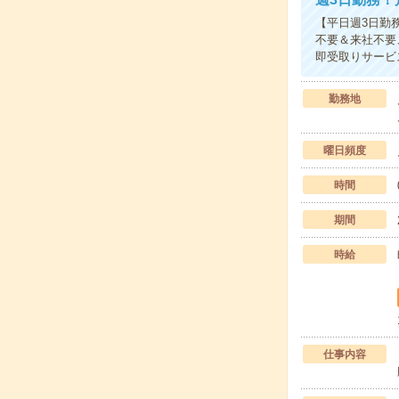
【平日週3日勤
不要＆来社不要
即受取りサービ
勤務地
曜日頻度
時間
期間
時給
仕事内容