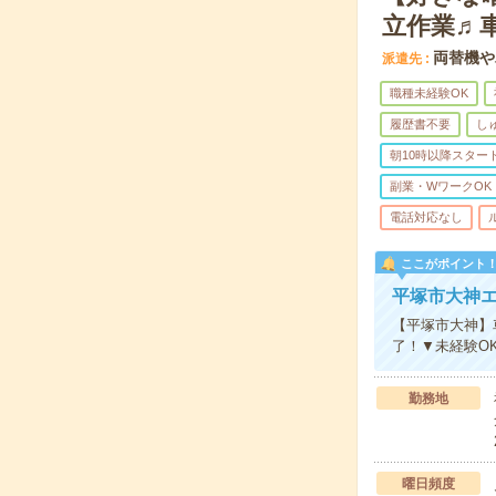
立作業♬車
両替機や
派遣先
職種未経験OK
履歴書不要
し
朝10時以降スター
副業・WワークOK
電話対応なし
ここがポイント
平塚市大神
【平塚市大神】車
了！▼未経験O
勤務地
曜日頻度