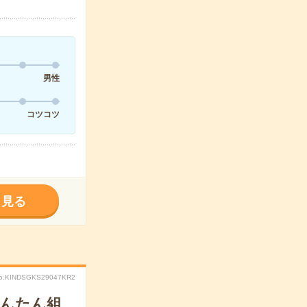
男性
コツコツ
く見る
o.KINDSGKS29047KR2
かんたん組