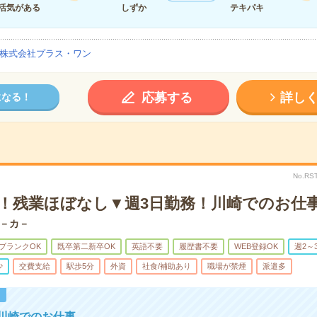
活気がある
しずか
テキパキ
株式会社プラス・ワン
応募する
詳し
になる！
No.RS
K！残業ほぼなし▼週3日勤務！川崎でのお仕
－カ－
ブランクOK
既卒第二新卒OK
英語不要
履歴書不要
WEB登録OK
週2～
少
交費支給
駅歩5分
外資
社食/補助あり
職場が禁煙
派遣多
！
川崎でのお仕事