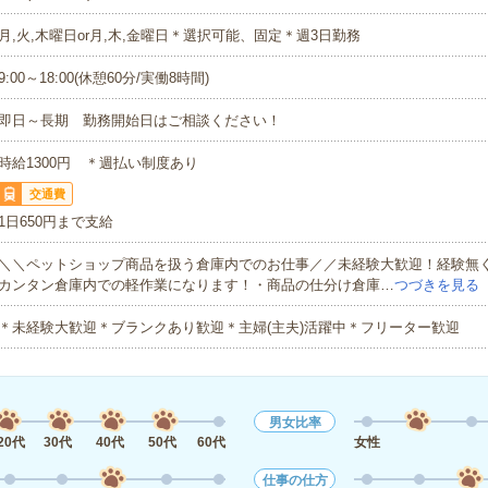
月,火,木曜日or月,木,金曜日＊選択可能、固定＊週3日勤務
9:00～18:00(休憩60分/実働8時間)
即日～長期 勤務開始日はご相談ください！
時給1300円 ＊週払い制度あり
交通費
1日650円まで支給
＼＼ペットショップ商品を扱う倉庫内でのお仕事／／未経験大歓迎！経験無
カンタン倉庫内での軽作業になります！・商品の仕分け倉庫…
つづきを見る
＊未経験大歓迎＊ブランクあり歓迎＊主婦(主夫)活躍中＊フリーター歓迎
男女比率
20代
30代
40代
50代
60代
女性
仕事の仕方