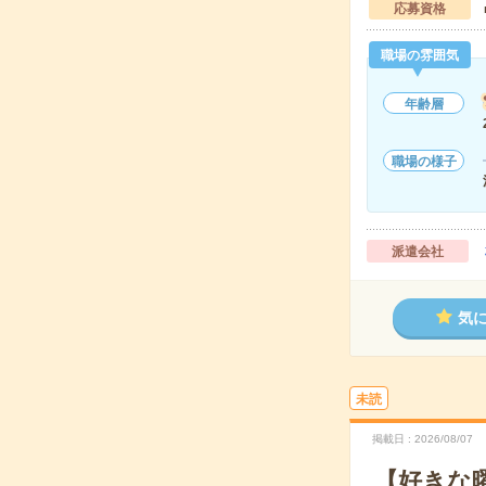
応募資格
職場の雰囲気
年齢層
職場の様子
派遣会社
気
未読
掲載日
2026/08/07
【好きな