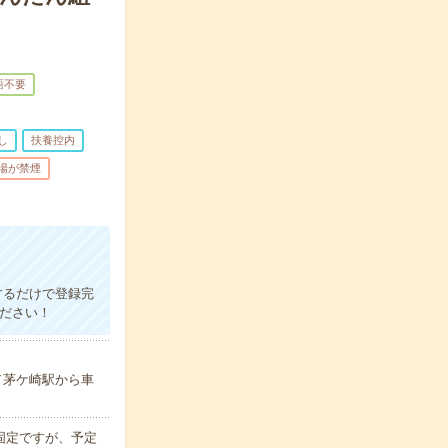
語不要
し
扶養控内
場が禁煙
話するだけで登録完
ください！
／茅ケ崎駅から車
固定ですが、予定