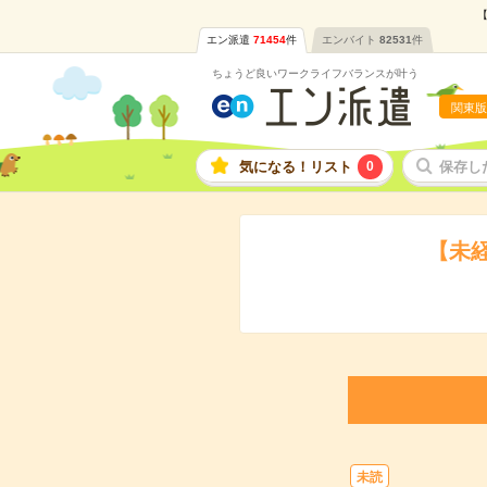
【
エン派遣
71454
件
エンバイト
82531
件
ちょうど良いワークライフバランスが叶う
関東版
気になる！リスト
0
保存し
【未
未読