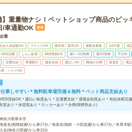
備】重量物ナシ！ペットショップ商品のピッキ
/車通勤OK
派遣
企業
社会人未経験OK
ブランクOK
既卒第二新卒OK
複数名募集
OA不要
英
～50代活躍
しゅふ歓迎
WEB登録OK
週2～3日勤務
週5日勤務
平日休
交費支給
車通勤可
服装自由
週払いOK
職場が分煙
派遣多
電話
転車・バイクOK
！
お仕事しやすい＊無料駐車場完備＆無料＊ペット商品支給あり
WEB登録OK＊週払い制度あり＊交通費支給＊退職金制度あり＊有給休暇完
衣室あり＊休憩室あり＊ロッカーあり＊分煙(喫煙所あり)
神奈川県厚木市
海老名(相模線)駅から車17分／海老名(相鉄・小田急)駅から車17分／本厚木駅
入谷(神奈川県)駅から車15分