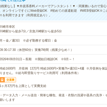
務残業なし】▼外資系香料メーカーでアシスタント！▼・同業務いるので安心
、オンラインですぐにWeb登録OK #初めての派遣歓迎 #WEB登録OK※
スを利用できます（利用規定あり）。
川崎市幸区
川崎駅から徒歩7分／京急川崎駅から徒歩5分
月～金／週3日 ※必ず勤務する曜日：金
09:30-17:30（休憩60分）実働7時間（残業少なめ！）
2026年09月01日～長期 ※開始日相談OK ※9月～！
時給1600円 月収例 13万円 時給1600円×実働7h×週3日×4週 ※月収例を
りません。※給与即受取りサービス利用可（利用条件有）
交通費
1ヶ月3万円を上限として実費支給
・データ入力・メール送信・簡単な梱包、発送・衣類の洗濯や器具の洗浄・
願いします