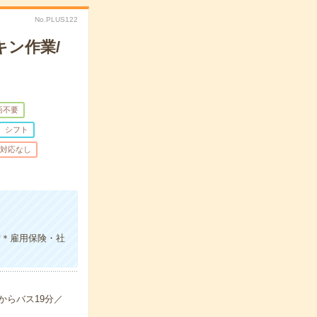
No.PLUS122
ン作業/
語不要
シフト
対応なし
備＊雇用保険・社
からバス19分／