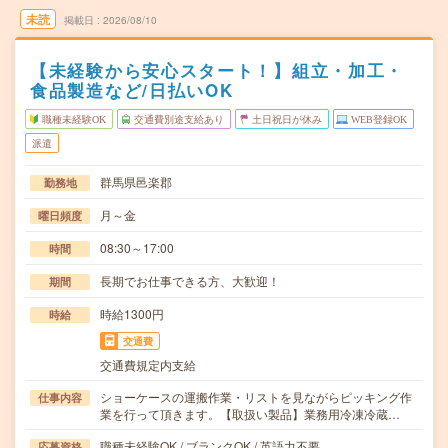
未読
掲載日
2026/08/10
【未経験から安心スタート！】組立・加工・
食品製造など/日払いOK
職種未経験OK
交通費別途支給あり
土日祝日が休み
WEB登録OK
派遣
群馬県邑楽郡
勤務地
月～金
曜日頻度
08:30～17:00
時間
長期でお仕事できる方、大歓迎！
期間
時給1300円
時給
交通費
交通費規定内支給
ショーケースの運搬作業・リストを見ながらピッキング作
仕事内容
業を行って頂きます。【取扱い製品】業務用冷凍冷蔵…
職種未経験OK / ブランクOK / 英語力不要
応募資格