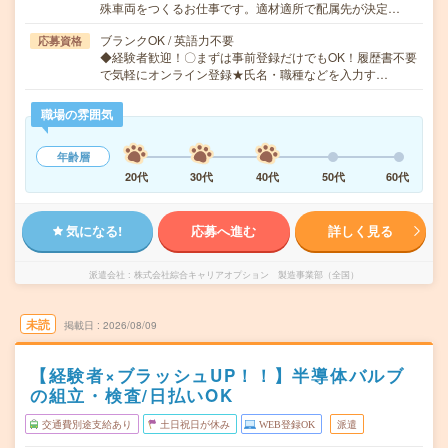
殊車両をつくるお仕事です。適材適所で配属先が決定…
ブランクOK / 英語力不要
応募資格
◆経験者歓迎！〇まずは事前登録だけでもOK！履歴書不要
で気軽にオンライン登録★氏名・職種などを入力す…
職場の雰囲気
年齢層
20代
30代
40代
50代
60代
気になる!
応募へ進む
詳しく見る
派遣会社
株式会社綜合キャリアオプション 製造事業部（全国）
未読
掲載日
2026/08/09
【経験者×ブラッシュUP！！】半導体バルブ
の組立・検査/日払いOK
交通費別途支給あり
土日祝日が休み
WEB登録OK
派遣