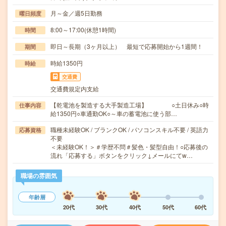
月～金／週5日勤務
曜日頻度
8:00～17:00(休憩1時間)
時間
即日～長期（3ヶ月以上） 最短で応募開始から1週間！
期間
時給1350円
時給
交通費
交通費規定内支給
【乾電池を製造する大手製造工場】 ○土日休み○時
仕事内容
給1350円○車通勤OK○～車の蓄電池に使う部…
職種未経験OK / ブランクOK / パソコンスキル不要 / 英語力
応募資格
不要
＜未経験OK！＞＃学歴不問＃髪色・髪型自由！○応募後の
流れ「応募する」ボタンをクリック↓メールにてw…
職場の雰囲気
年齢層
20代
30代
40代
50代
60代