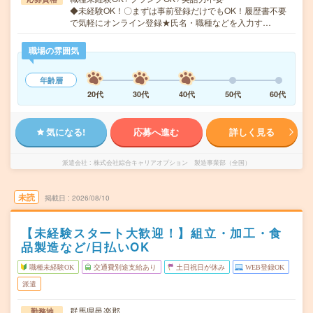
◆未経験OK！〇まずは事前登録だけでもOK！履歴書不要
で気軽にオンライン登録★氏名・職種などを入力す…
職場の雰囲気
年齢層
20代
30代
40代
50代
60代
気になる!
応募へ進む
詳しく見る
派遣会社
株式会社綜合キャリアオプション 製造事業部（全国）
未読
掲載日
2026/08/10
【未経験スタート大歓迎！】組立・加工・食
品製造など/日払いOK
職種未経験OK
交通費別途支給あり
土日祝日が休み
WEB登録OK
派遣
群馬県邑楽郡
勤務地