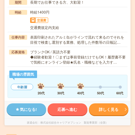
長期でお仕事できる方、大歓迎！
期間
時給1400円
時給
交通費
交通費規定内支給
表面印刷されたアルミ缶がラインで流れて来るのでそれを
仕事内容
目視で検査し選別する業務、処理した件数等の日報記…
ブランクOK / 英語力不要
応募資格
◆経験者歓迎！〇まずは事前登録だけでもOK！履歴書不要
で気軽にオンライン登録★氏名・職種などを入力す…
職場の雰囲気
年齢層
20代
30代
40代
50代
60代
気になる!
応募へ進む
詳しく見る
派遣会社
株式会社綜合キャリアオプション 製造事業部（全国）