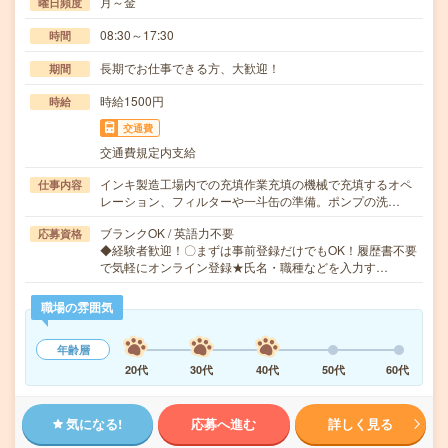
月～金
曜日頻度
08:30～17:30
時間
長期でお仕事できる方、大歓迎！
期間
時給1500円
時給
交通費
交通費規定内支給
インキ製造工場内での充填作業充填の機械で充填するオペ
仕事内容
レーション、フィルターや一斗缶の準備。ポンプの洗…
ブランクOK / 英語力不要
応募資格
◆経験者歓迎！〇まずは事前登録だけでもOK！履歴書不要
で気軽にオンライン登録★氏名・職種などを入力す…
職場の雰囲気
年齢層
20代
30代
40代
50代
60代
気になる!
応募へ進む
詳しく見る