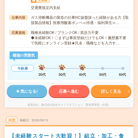
交通費
交通費規定内支給
ガス溶断機器の製造の仕事NC旋盤扱った経験がある方【取
仕事内容
扱製品情報】医療用酸素ボンベ≪待遇・福利厚生≫…
職種未経験OK / ブランクOK / 英語力不要
応募資格
◆未経験OK！〇まずは事前登録だけでもOK！履歴書不要
で気軽にオンライン登録★氏名・職種などを入力す…
職場の雰囲気
年齢層
20代
30代
40代
50代
60代
気になる!
応募へ進む
詳しく見る
派遣会社
株式会社綜合キャリアオプション 製造事業部（全国）
未読
掲載日
2026/08/10
【未経験スタート大歓迎！】組立・加工・食