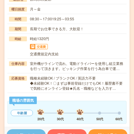
月～金
曜日頻度
08:30～17:0019:25～03:55
時間
長期でお仕事できる方、大歓迎！
期間
時給1320円
時給
交通費
交通費規定内支給
室外機がラインで流れ、電動ドライバーを使用し組立業務
仕事内容
を行って頂きます。ピッキング作業を行う為台車で運…
職種未経験OK / ブランクOK / 英語力不要
応募資格
◆未経験OK！〇まずは事前登録だけでもOK！履歴書不要
で気軽にオンライン登録★氏名・職種などを入力す…
職場の雰囲気
年齢層
20代
30代
40代
50代
60代