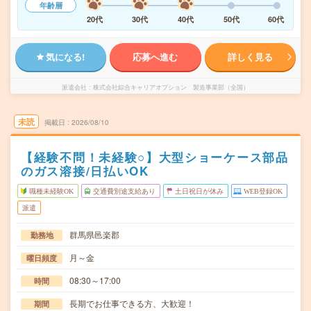
年齢層
20代
30代
40代
50代
60代
気になる!
応募へ進む
詳しく見る
派遣会社
株式会社綜合キャリアオプション 製造事業部（全国）
未読
掲載日
2026/08/10
【経験不問！未経験○】大型ショーケース部品
のガス溶接/日払いOK
職種未経験OK
交通費別途支給あり
土日祝日が休み
WEB登録OK
派遣
群馬県邑楽郡
勤務地
月～金
曜日頻度
08:30～17:00
時間
長期でお仕事できる方、大歓迎！
期間