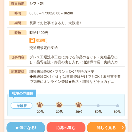
シフト制
曜日頻度
08:00～17:0020:00～06:00
時間
長期でお仕事できる方、大歓迎！
期間
時給1400円
時給
交通費
交通費規定内支給
プレス工場洗浄工程における部品のセット・完成品取出
仕事内容
し・品質確認・部品の出し入れ・油清掃作業・実績入力…
職種未経験OK / ブランクOK / 英語力不要
応募資格
◆未経験OK！〇まずは事前登録だけでもOK！履歴書不要
で気軽にオンライン登録★氏名・職種などを入力す…
職場の雰囲気
年齢層
20代
30代
40代
50代
60代
気になる!
応募へ進む
詳しく見る