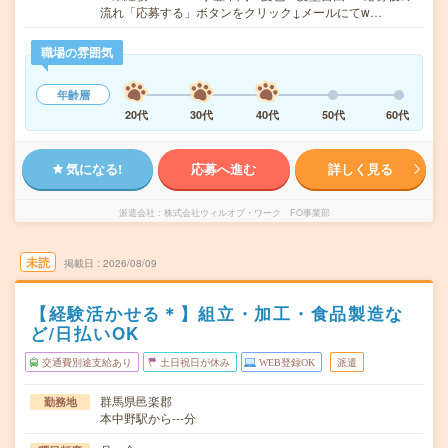
流れ「応募する」ボタンをクリック↓メールにてw…
職場の雰囲気
年齢層
20代
30代
40代
50代
60代
気になる!
応募へ進む
詳しく見る
派遣会社
株式会社ウィルオブ・ワーク FO事業部
未読
掲載日
2026/08/09
【経験活かせる＊】組立・加工・食品製造な
ど/日払いOK
交通費別途支給あり
土日祝日が休み
WEB登録OK
派遣
群馬県邑楽郡
勤務地
本中野駅から---分