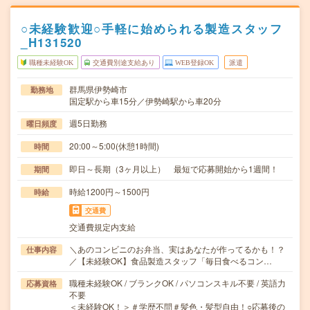
○未経験歓迎○手軽に始められる製造スタッフ
_H131520
職種未経験OK
交通費別途支給あり
WEB登録OK
派遣
群馬県伊勢崎市
勤務地
国定駅から車15分／伊勢崎駅から車20分
週5日勤務
曜日頻度
20:00～5:00(休憩1時間)
時間
即日～長期（3ヶ月以上） 最短で応募開始から1週間！
期間
時給1200円～1500円
時給
交通費
交通費規定内支給
＼あのコンビニのお弁当、実はあなたが作ってるかも！？
仕事内容
／【未経験OK】食品製造スタッフ「毎日食べるコン…
職種未経験OK / ブランクOK / パソコンスキル不要 / 英語力
応募資格
不要
＜未経験OK！＞＃学歴不問＃髪色・髪型自由！○応募後の