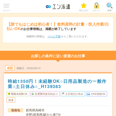
メニュー
気になる!
ログイン
検索
【誰でもはじめは初心者！】飲料原料の計量・投入作業/日
払いOK
のお仕事情報は、掲載が終了しています
掲載時の情報は、
ページ下部
からご覧いただけます。
お探しの条件に近い派遣のお仕事
未読
掲載日
2026/08/10
時給1350円！未経験OK○日用品製造の一般作
業○土日休み○_H139383
職種未経験OK
交通費別途支給あり
土日祝日が休み
WEB登録OK
派遣
群馬県高崎市
勤務地
井野(群馬県)駅から車7分