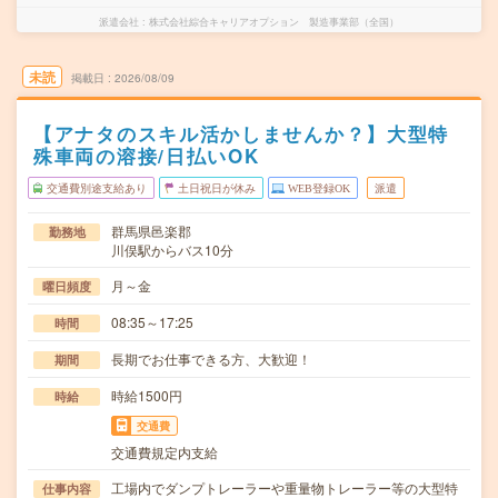
派遣会社
株式会社綜合キャリアオプション 製造事業部（全国）
未読
掲載日
2026/08/09
【アナタのスキル活かしませんか？】大型特
殊車両の溶接/日払いOK
交通費別途支給あり
土日祝日が休み
WEB登録OK
派遣
群馬県邑楽郡
勤務地
川俣駅からバス10分
月～金
曜日頻度
08:35～17:25
時間
長期でお仕事できる方、大歓迎！
期間
時給1500円
時給
交通費
交通費規定内支給
工場内でダンプトレーラーや重量物トレーラー等の大型特
仕事内容