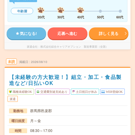
年齢層
20代
30代
40代
50代
60代
気になる!
応募へ進む
詳しく見る
派遣会社
株式会社綜合キャリアオプション 製造事業部（全国）
未読
掲載日
2026/08/10
【未経験の方大歓迎！】組立・加工・食品製
造など/日払いOK
職種未経験OK
交通費別途支給あり
土日祝日が休み
WEB登録OK
派遣
群馬県邑楽郡
勤務地
月～金
曜日頻度
08:30～17:00
時間