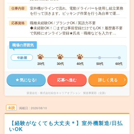
室外機がラインで流れ、電動ドライバーを使用し組立業務
仕事内容
を行って頂きます。ピッキング作業を行う為台車で運…
職種未経験OK / ブランクOK / 英語力不要
応募資格
◆未経験OK！〇まずは事前登録だけでもOK！履歴書不要
で気軽にオンライン登録★氏名・職種などを入力す…
職場の雰囲気
年齢層
20代
30代
40代
50代
60代
気になる!
応募へ進む
詳しく見る
派遣会社
株式会社綜合キャリアオプション 製造事業部（全国）
未読
掲載日
2026/08/10
【経験がなくても大丈夫＊】室外機製造/日払
いOK