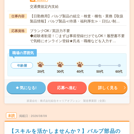
交通費規定内支給
【日勤務用】バルブ製品の組立・検査・梱包・業務【取扱
仕事内容
製品情報】バルブ製品≪待遇・福利厚生≫・日払い制…
ブランクOK / 英語力不要
応募資格
◆経験者歓迎！〇まずは事前登録だけでもOK！履歴書不要
で気軽にオンライン登録★氏名・職種などを入力す…
職場の雰囲気
年齢層
20代
30代
40代
50代
60代
気になる!
応募へ進む
詳しく見る
派遣会社
株式会社綜合キャリアオプション 製造事業部（全国）
未読
掲載日
2026/08/09
【スキルを活かしませんか？】バルブ部品の