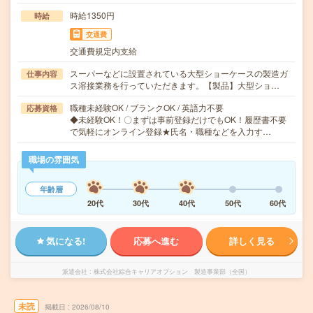
時給1350円
時給
交通費
交通費規定内支給
スーパーなどに設置されている大型ショーケースの製造ガ
仕事内容
ス溶接業務を行っていただきます。【製品】大型ショ…
職種未経験OK / ブランクOK / 英語力不要
応募資格
◆未経験OK！〇まずは事前登録だけでもOK！履歴書不要
で気軽にオンライン登録★氏名・職種などを入力す…
職場の雰囲気
年齢層
20代
30代
40代
50代
60代
気になる!
応募へ進む
詳しく見る
派遣会社
株式会社綜合キャリアオプション 製造事業部（全国）
未読
掲載日
2026/08/10