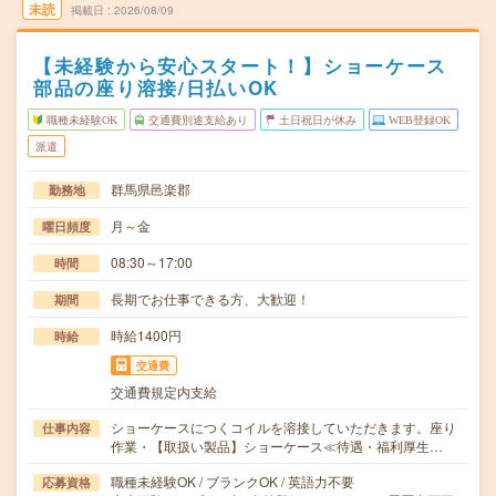
未読
掲載日
2026/08/09
【未経験から安心スタート！】ショーケース
部品の座り溶接/日払いOK
職種未経験OK
交通費別途支給あり
土日祝日が休み
WEB登録OK
派遣
群馬県邑楽郡
勤務地
月～金
曜日頻度
08:30～17:00
時間
長期でお仕事できる方、大歓迎！
期間
時給1400円
時給
交通費
交通費規定内支給
ショーケースにつくコイルを溶接していただきます。座り
仕事内容
作業・【取扱い製品】ショーケース≪待遇・福利厚生…
職種未経験OK / ブランクOK / 英語力不要
応募資格