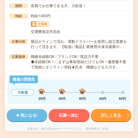
長期でお仕事できる方、大歓迎！
期間
時給1300円
時給
交通費
交通費規定内支給
製品がラインで流れ、電動ドライバーを使用し組立業務を
仕事内容
行って頂きます。【取扱い製品】業務用冷凍冷蔵庫や…
職種未経験OK / ブランクOK / 英語力不要
応募資格
◆未経験OK！〇まずは事前登録だけでもOK！履歴書不要
で気軽にオンライン登録★氏名・職種などを入力す…
職場の雰囲気
年齢層
20代
30代
40代
50代
60代
気になる!
応募へ進む
詳しく見る
派遣会社
株式会社綜合キャリアオプション 製造事業部（全国）