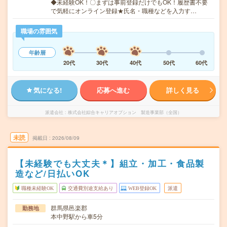
◆未経験OK！〇まずは事前登録だけでもOK！履歴書不要
で気軽にオンライン登録★氏名・職種などを入力す…
職場の雰囲気
年齢層
20代
30代
40代
50代
60代
気になる!
応募へ進む
詳しく見る
派遣会社
株式会社綜合キャリアオプション 製造事業部（全国）
未読
掲載日
2026/08/09
【未経験でも大丈夫＊】組立・加工・食品製
造など/日払いOK
職種未経験OK
交通費別途支給あり
WEB登録OK
派遣
群馬県邑楽郡
勤務地
本中野駅から車5分