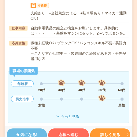
交通費
支給あり ※当社規定による ※駐車場あり！マイカー通勤
OK！
自動車電装品の組立と検査をお願いします。具体的に
仕事内容
は・・・ ・基盤をマシンにセット、2～3つボタンを…
職種未経験OK / ブランクOK / パソコンスキル不要 / 英語力
応募資格
不要
～こんな方が活躍中～・製造職のご経験がある方・手先が
器用な方
職場の雰囲気
年齢層
20代
30代
40代
50代
60代
男女比率
女性
男性
もっと見る
気になる!
応募へ進む
詳しく見る