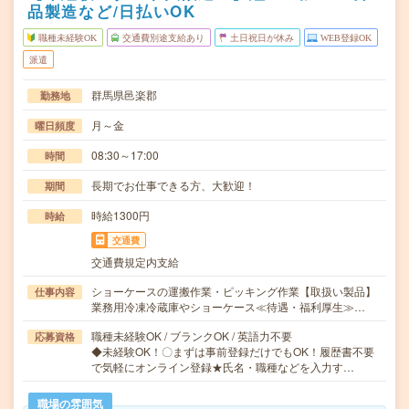
品製造など/日払いOK
職種未経験OK
交通費別途支給あり
土日祝日が休み
WEB登録OK
派遣
群馬県邑楽郡
勤務地
月～金
曜日頻度
08:30～17:00
時間
長期でお仕事できる方、大歓迎！
期間
時給1300円
時給
交通費
交通費規定内支給
ショーケースの運搬作業・ピッキング作業【取扱い製品】
仕事内容
業務用冷凍冷蔵庫やショーケース≪待遇・福利厚生≫…
職種未経験OK / ブランクOK / 英語力不要
応募資格
◆未経験OK！〇まずは事前登録だけでもOK！履歴書不要
で気軽にオンライン登録★氏名・職種などを入力す…
職場の雰囲気