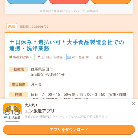
派遣会社
株式会社フレンドパーク 群馬本社
未読
掲載日
2026/08/09
土日休み＊週払い可＊大手食品製造会社での
運搬・洗浄業務
職種未経験OK
土日祝日が休み
WEB登録OK
派遣
群馬県沼田市
勤務地
沼田駅から徒歩11分
月～金
曜日頻度
日勤：7：00～15：50夜勤：19：00～3：50（実働7時間
時間
45分・休憩65分）※日勤と夜勤の2…
大人気！
【急募】即日～長期 ※8月～などスタート日はご相談くだ
期間
エン派遣アプリ
さい
派遣のお仕事情報がたくさん！プッシュ通知で受け取ろう！
時給1440円 ※週払いOK！＜収入例＞23万4360円＝時給
時給
アプリをダウンロード
1440円×実働7時間45分×21日の場合（残業代別） #月収
23万円以上