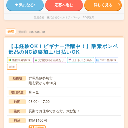
気になる!
応募へ進む
詳しく見る
派遣会社
株式会社ウィルオブ・ワーク FO事業部
未読
掲載日
2026/08/10
【未経験OK！ビギナー活躍中！】酸素ボンベ
部品のNC旋盤加工/日払いOK
職種未経験OK
交通費別途支給あり
土日祝日が休み
WEB登録OK
派遣
群馬県伊勢崎市
勤務地
剛志駅から車10分
月～金
曜日頻度
08:00～17:00
時間
長期でお仕事できる方、大歓迎！
期間
時給1450円
時給