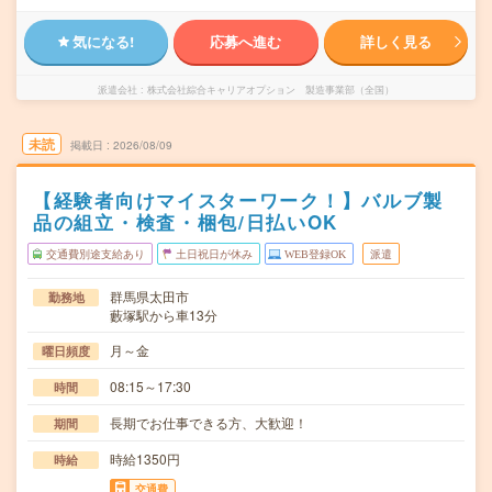
気になる!
応募へ進む
詳しく見る
派遣会社
株式会社綜合キャリアオプション 製造事業部（全国）
未読
掲載日
2026/08/09
【経験者向けマイスターワーク！】バルブ製
品の組立・検査・梱包/日払いOK
交通費別途支給あり
土日祝日が休み
WEB登録OK
派遣
群馬県太田市
勤務地
藪塚駅から車13分
月～金
曜日頻度
08:15～17:30
時間
長期でお仕事できる方、大歓迎！
期間
時給1350円
時給
交通費