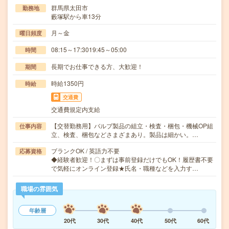
群馬県太田市
勤務地
藪塚駅から車13分
月～金
曜日頻度
08:15～17:3019:45～05:00
時間
長期でお仕事できる方、大歓迎！
期間
時給1350円
時給
交通費
交通費規定内支給
【交替勤務用】バルブ製品の組立・検査・梱包・機械OP組
仕事内容
立、検査、梱包などさまざまあり。製品は細かい。…
ブランクOK / 英語力不要
応募資格
◆経験者歓迎！〇まずは事前登録だけでもOK！履歴書不要
で気軽にオンライン登録★氏名・職種などを入力す…
職場の雰囲気
年齢層
20代
30代
40代
50代
60代