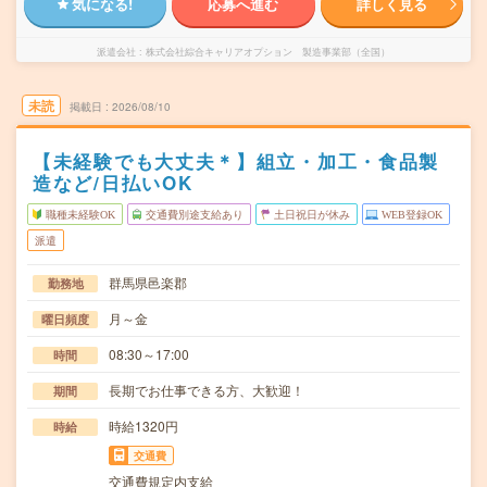
気になる!
応募へ進む
詳しく見る
派遣会社
株式会社綜合キャリアオプション 製造事業部（全国）
未読
掲載日
2026/08/10
【未経験でも大丈夫＊】組立・加工・食品製
造など/日払いOK
職種未経験OK
交通費別途支給あり
土日祝日が休み
WEB登録OK
派遣
群馬県邑楽郡
勤務地
月～金
曜日頻度
08:30～17:00
時間
長期でお仕事できる方、大歓迎！
期間
時給1320円
時給
交通費
交通費規定内支給