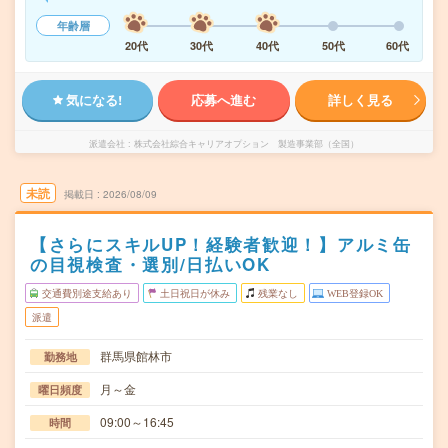
年齢層
20代
30代
40代
50代
60代
気になる!
応募へ進む
詳しく見る
派遣会社
株式会社綜合キャリアオプション 製造事業部（全国）
未読
掲載日
2026/08/09
【さらにスキルUP！経験者歓迎！】アルミ缶
の目視検査・選別/日払いOK
交通費別途支給あり
土日祝日が休み
残業なし
WEB登録OK
派遣
群馬県館林市
勤務地
月～金
曜日頻度
09:00～16:45
時間