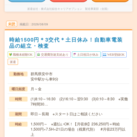
派遣会社
株式会社綜合キャリアオプション 製造事業部（全国）
未読
掲載日
2026/08/09
時給1500円＊3交代＊土日休み！自動車電装
品の組立・検査
職種未経験OK
交通費別途支給あり
土日祝日が休み
WEB登録OK
派遣
群馬県安中市
勤務地
安中駅から車9分
月～金
曜日頻度
(1)8:10～16:30 (2)16:10～翌0:30 (3)0:10～8:30 ※実働
時間
7時間30…
即日～長期 ※スタート日はご相談ください
期間
1,500円～ ※週払いOK！【月収例】236,250円＝時給
時給
1,500円×7.5H×21日の場合（残業代別） #月収23万円以
上