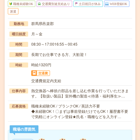
職種未経験OK
交通費別途支給あり
土日祝日が休み
WEB登録OK
派遣
群馬県邑楽郡
勤務地
月～金
曜日頻度
08:30～17:0016:55～00:45
時間
長期でお仕事できる方、大歓迎！
期間
時給1320円
時給
交通費
交通費規定内支給
熱交換器へ棒状の部品を差し込む作業を行っていただきま
仕事内容
す。【取扱い製品】室外機の製造≪待遇・福利厚生≫…
職種未経験OK / ブランクOK / 英語力不要
応募資格
◆未経験OK！〇まずは事前登録だけでもOK！履歴書不要
で気軽にオンライン登録★氏名・職種などを入力す…
職場の雰囲気