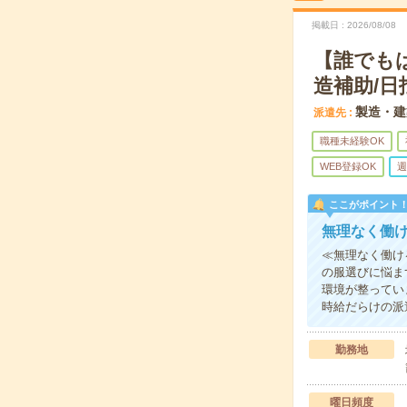
掲載日
2026/08/08
【誰でも
造補助/日
製造・建
派遣先
職種未経験OK
WEB登録OK
週
ここがポイント
無理なく働
≪無理なく働け
の服選びに悩ま
環境が整ってい
時給だらけの派
勤務地
曜日頻度