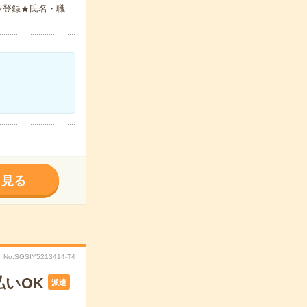
ン登録★氏名・職
く見る
No.SGSIY5213414-T4
払いOK
派遣