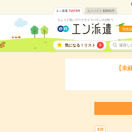
【
エン派遣
71573
件
エンバイト
82531
件
ちょうど良いワークライフバランスが叶う
関東版
気になる！リスト
0
保存し
【未
未読