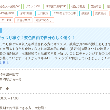
社会人未経験OK
ブランクOK
既卒第二新卒OK
複数名募集
英語不要
履
WEB登録OK
週5日勤務
土日祝休
17時前までの仕事
残業多
交費支給
日払いOK
職場が禁煙
電話対応なし
！
がっつり稼ぐ！髪色自由で自分らしく働く！
っつり稼ぐ≫高収入を希望される方にオススメ。残業は月20時間以上ありま
く≫明るすぎたり奇抜でなければ基本的に自由！(規定有)≪動きやすい制服
装の悩み解消！≪未経験でも活躍できる≫新しいことにチャレンジするのは
が整っています！イチからスキルUP・ステップUP目指していきましょう！
を見る
埼玉県蓮田市
白岡駅から---分
月～金
08:30～17:00
長期でお仕事できる方、大歓迎！