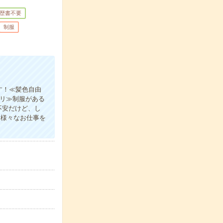
歴書不要
制服
す！≪髪色自由
アリ≫制服がある
不安だけど、し
≪様々なお仕事を