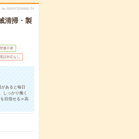
No.SGSIY5206962-T4
械清掃・製
歴書不要
電話対応なし
服があると毎日
、しっかり働く
プを目指せる≫高