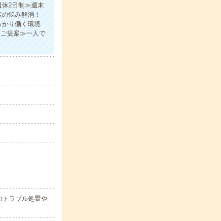
休2日制≫週末
装の悩み解消！
っかり働く環境
をご提案≫一人で
のトラブル処置や