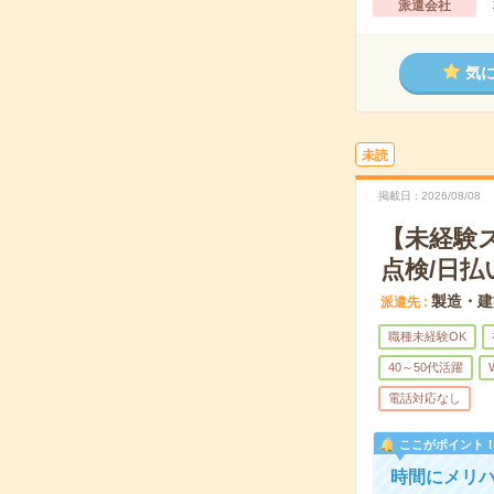
派遣会社
気
未読
掲載日
2026/08/08
【未経験
点検/日払
製造・建
派遣先
職種未経験OK
40～50代活躍
電話対応なし
ここがポイント
時間にメリハ