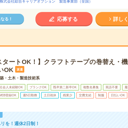
株式会社綜合キャリアオプション 製造事業部（全国）
応募する
詳し
になる！
スタートOK！】クラフトテープの巻替え・機
いOK
派遣
築・土木・製造技術系
社会人未経験OK
ブランクOK
既卒第二新卒OK
複数名募集
英語不要
履
WEB登録OK
週5日勤務
土日祝休
残業少
交費支給
制服
日払いOK
！
リを！週休2日制！