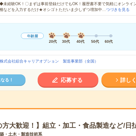
◆未経験OK！〇まずは事前登録だけでもOK！履歴書不要で気軽にオンライ
種などを入力するだけ★オシゴトただいま少しずつ増加中…
つづきを見る
年齢層
20代
30代
40代
50代
60代
株式会社綜合キャリアオプション 製造事業部（全国）
応募する
詳し
になる！
の方大歓迎！】組立・加工・食品製造など/日
築・土木・製造技術系