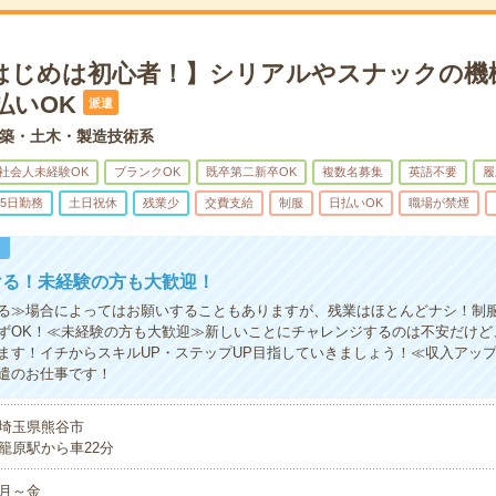
はじめは初心者！】シリアルやスナックの機
払いOK
派遣
築・土木・製造技術系
社会人未経験OK
ブランクOK
既卒第二新卒OK
複数名募集
英語不要
履
5日勤務
土日祝休
残業少
交費支給
制服
日払いOK
職場が禁煙
！
ける！未経験の方も大歓迎！
る≫場合によってはお願いすることもありますが、残業はほとんどナシ！制
ずOK！≪未経験の方も大歓迎≫新しいことにチャレンジするのは不安だけど
ます！イチからスキルUP・ステップUP目指していきましょう！≪収入アッ
遣のお仕事です！
埼玉県熊谷市
籠原駅から車22分
月～金