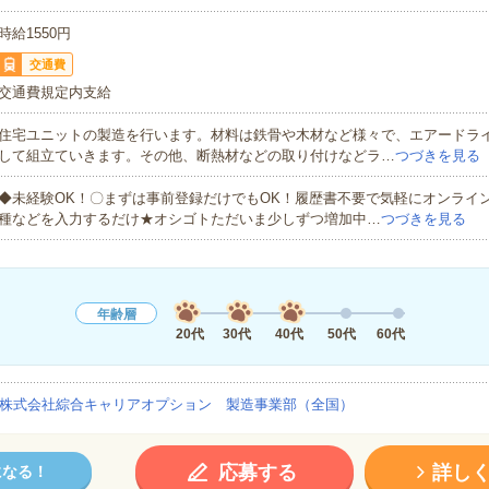
時給1550円
交通費
交通費規定内支給
住宅ユニットの製造を行います。材料は鉄骨や木材など様々で、エアードラ
して組立ていきます。その他、断熱材などの取り付けなどラ…
つづきを見る
◆未経験OK！〇まずは事前登録だけでもOK！履歴書不要で気軽にオンライ
種などを入力するだけ★オシゴトただいま少しずつ増加中…
つづきを見る
年齢層
20代
30代
40代
50代
60代
株式会社綜合キャリアオプション 製造事業部（全国）
応募する
詳し
になる！