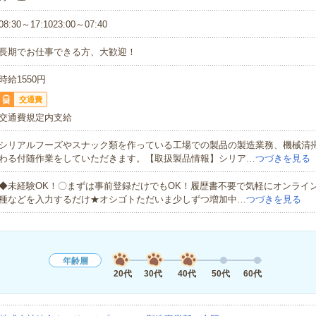
08:30～17:1023:00～07:40
長期でお仕事できる方、大歓迎！
時給1550円
交通費
交通費規定内支給
シリアルフーズやスナック類を作っている工場での製品の製造業務、機械清
わる付随作業をしていただきます。【取扱製品情報】シリア…
つづきを見る
◆未経験OK！〇まずは事前登録だけでもOK！履歴書不要で気軽にオンライ
種などを入力するだけ★オシゴトただいま少しずつ増加中…
つづきを見る
年齢層
20代
30代
40代
50代
60代