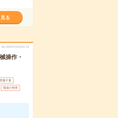
く見る
No.SGSIY5203411-T4
械操作・
歴書不要
職場が禁煙