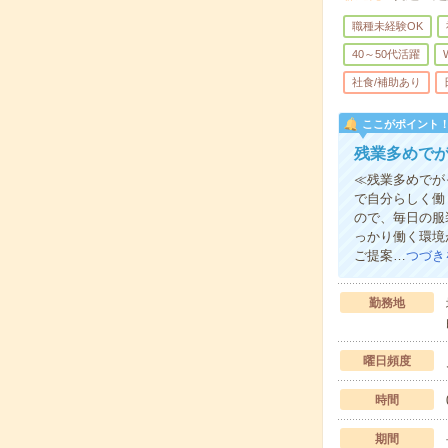
職種未経験OK
40～50代活躍
社食/補助あり
ここがポイント
残業多めで
≪残業多めでが
で自分らしく働
ので、毎日の服
っかり働く環境
ご提案…
つづき
勤務地
曜日頻度
時間
期間