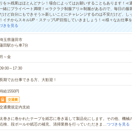
リを≫残業はほとんどナシ！場合によってはお願いすることもあります！≪週
一緒にプライベート満喫！≪ラクラク制服アリ≫制服があるので、毎日の服
だけど自分にもできそう≫新しいことにチャレンジするのは不安だけど、し
！イチからスキルUP・ステップUP目指していきましょう！≪様々なお仕事
づきを見る
埼玉県蓮田市
蓮田駅から車7分
月～金
09:00～17:30
長期でお仕事できる方、大歓迎！
時給1550円
交通費
交通費規定内支給
太巻きに巻かれたテープを紙芯に巻き返して製品化にします。その他、機械
点検、段ボールや紙芯の補充、清掃業務を行っていただきま…
つづきを見る