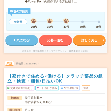
◆Power Pointの操作できる方歓迎！…
職場の雰囲気
年齢層
20代
30代
40代
50代
60代
気になる!
応募へ進む
詳しく見る
派遣会社
株式会社綜合キャリアオプション 製造事業部（全国）
未読
掲載日
2026/08/07
【寮付きで住める×働ける】クラッチ部品の組
立・検査・梱包/日払いOK
交通費別途支給あり
土日祝日が休み
WEB登録OK
派遣
埼玉県川越市
勤務地
南古谷駅から車15分
月～金
曜日頻度