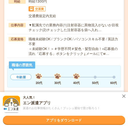
時給1300円
時給
交通費
交通費規定内支給
▼配属先での業務内容(1)注射容器に異物混入がないか目視
仕事内容
チェック(2)チェックした注射容器を袋へ入れ…
職種未経験OK / ブランクOK / パソコンスキル不要 / 英語力
応募資格
不要
＜未経験OK！＞＃学歴不問＃髪色・髪型自由！○応募後の
流れ「応募する」ボタンをクリック↓メールにてw…
職場の雰囲気
年齢層
20代
30代
40代
50代
60代
大人気！
気になる!
応募へ進む
詳しく見る
エン派遣アプリ
派遣のお仕事情報がたくさん！プッシュ通知で受け取ろう！
派遣会社
株式会社ウィルオブ・ワーク FO事業部
アプリをダウンロード
未読
掲載日
2026/08/07