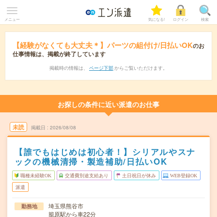
メニュー
気になる!
ログイン
検索
【経験がなくても大丈夫＊】パーツの組付け/日払いOK
のお
仕事情報は、掲載が終了しています
掲載時の情報は、
ページ下部
からご覧いただけます。
お探しの条件に近い派遣のお仕事
未読
掲載日
2026/08/08
【誰でもはじめは初心者！】シリアルやスナ
ックの機械清掃・製造補助/日払いOK
職種未経験OK
交通費別途支給あり
土日祝日が休み
WEB登録OK
派遣
埼玉県熊谷市
勤務地
籠原駅から車22分