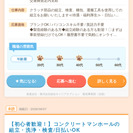
交通費規定内支給
クラッチ部品の組立、検査、梱包、運搬工具を使用しての
仕事内容
組立をお願いいたします≪待遇・福利厚生≫・日払い…
ブランクOK / パソコンスキル不要 / 英語力不要
応募資格
◆製造経験のある方◆組立経験のある方も歓迎！〇まずは
事前登録だけでもOK！履歴書不要で気軽にオンライ…
職場の雰囲気
年齢層
20代
30代
40代
50代
60代
気になる!
応募へ進む
詳しく見る
派遣会社
株式会社綜合キャリアオプション 製造事業部（全国）
未読
掲載日
2026/08/07
【初心者歓迎！】コンクリートマンホールの
組立・洗浄・検査/日払いOK