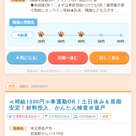
◆未経験OK！〇まずは事前登録だけでもOK！履歴書不要
で気軽にオンライン登録★氏名・職種などを入力す…
職場の雰囲気
年齢層
20代
30代
40代
50代
60代
気になる!
応募へ進む
詳しく見る
派遣会社
株式会社綜合キャリアオプション 製造事業部（全国）
未読
掲載日
2026/08/07
≪時給1550円≫車通勤OK！土日休み＆長期
安定！材料投入、かんたん検査＠坂戸
交通費別途支給あり
土日祝日が休み
WEB登録OK
派遣
埼玉県坂戸市
勤務地
若葉駅からバス10分