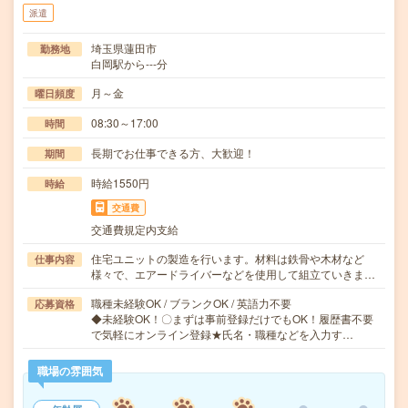
派遣
埼玉県蓮田市
勤務地
白岡駅から---分
月～金
曜日頻度
08:30～17:00
時間
長期でお仕事できる方、大歓迎！
期間
時給1550円
時給
交通費
交通費規定内支給
住宅ユニットの製造を行います。材料は鉄骨や木材など
仕事内容
様々で、エアードライバーなどを使用して組立ていきま…
職種未経験OK / ブランクOK / 英語力不要
応募資格
◆未経験OK！〇まずは事前登録だけでもOK！履歴書不要
で気軽にオンライン登録★氏名・職種などを入力す…
職場の雰囲気