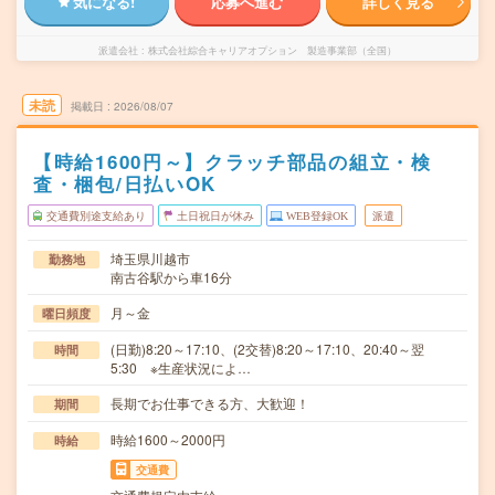
気になる!
応募へ進む
詳しく見る
派遣会社
株式会社綜合キャリアオプション 製造事業部（全国）
未読
掲載日
2026/08/07
【時給1600円～】クラッチ部品の組立・検
査・梱包/日払いOK
交通費別途支給あり
土日祝日が休み
WEB登録OK
派遣
埼玉県川越市
勤務地
南古谷駅から車16分
月～金
曜日頻度
(日勤)8:20～17:10、(2交替)8:20～17:10、20:40～翌
時間
5:30 ※生産状況によ…
長期でお仕事できる方、大歓迎！
期間
時給1600～2000円
時給
交通費