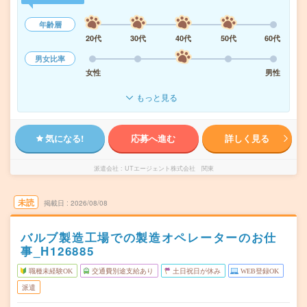
年齢層
20代
30代
40代
50代
60代
男女比率
女性
男性
もっと見る
気になる!
応募へ進む
詳しく見る
派遣会社
UTエージェント株式会社 関東
未読
掲載日
2026/08/08
バルブ製造工場での製造オペレーターのお仕
事_H126885
職種未経験OK
交通費別途支給あり
土日祝日が休み
WEB登録OK
派遣