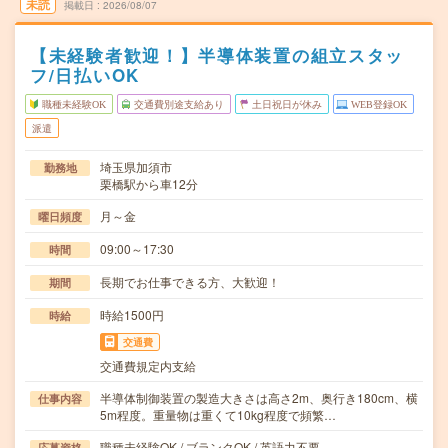
未読
掲載日
2026/08/07
【未経験者歓迎！】半導体装置の組立スタッ
フ/日払いOK
職種未経験OK
交通費別途支給あり
土日祝日が休み
WEB登録OK
派遣
埼玉県加須市
勤務地
栗橋駅から車12分
月～金
曜日頻度
09:00～17:30
時間
長期でお仕事できる方、大歓迎！
期間
時給1500円
時給
交通費
交通費規定内支給
半導体制御装置の製造大きさは高さ2m、奥行き180cm、横
仕事内容
5m程度。重量物は重くて10kg程度で頻繁…
職種未経験OK / ブランクOK / 英語力不要
応募資格