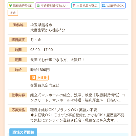
職種未経験OK
交通費別途支給あり
土日祝日が休み
WEB登録OK
派遣
埼玉県熊谷市
勤務地
大麻生駅から徒歩5分
月～金
曜日頻度
08:00～17:00
時間
長期でお仕事できる方、大歓迎！
期間
時給1600円
時給
交通費
交通費規定内支給
組立式マンホールの組立、洗浄、検査【取扱製品情報】コ
仕事内容
ンクリート、マンホール≪待遇・福利厚生≫・日払い…
職種未経験OK / ブランクOK / 英語力不要
応募資格
◆未経験OK！〇まずは事前登録だけでもOK！履歴書不要
で気軽にオンライン登録★氏名・職種などを入力す…
職場の雰囲気