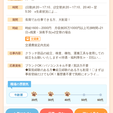
(日勤)8:20～17:10、(2交替)8:20～17:10、20:40～翌
時間
5:30 ※生産状況によ…
長期でお仕事できる方、大歓迎！
期間
時給1600～2000円 月収例35万1000円以上可(8時間×21
時給
日+残業・深夜手当)※2交替の場合
交通費
交通費規定内支給
クラッチ部品の組立、検査、梱包、運搬工具を使用しての
仕事内容
組立をお願いいたします≪待遇・福利厚生≫・日払い…
ブランクOK / パソコンスキル不要 / 英語力不要
応募資格
◆製造経験のある方◆組立経験のある方も歓迎！〇まずは
事前登録だけでもOK！履歴書不要で気軽にオンライ…
職場の雰囲気
年齢層
20代
30代
40代
50代
60代