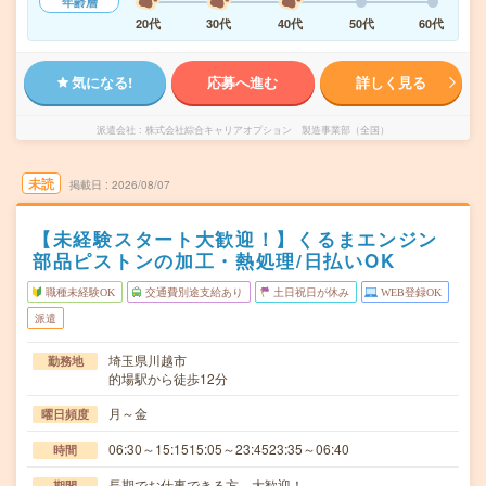
年齢層
20代
30代
40代
50代
60代
気になる!
応募へ進む
詳しく見る
派遣会社
株式会社綜合キャリアオプション 製造事業部（全国）
未読
掲載日
2026/08/07
【未経験スタート大歓迎！】くるまエンジン
部品ピストンの加工・熱処理/日払いOK
職種未経験OK
交通費別途支給あり
土日祝日が休み
WEB登録OK
派遣
埼玉県川越市
勤務地
的場駅から徒歩12分
月～金
曜日頻度
06:30～15:1515:05～23:4523:35～06:40
時間
長期でお仕事できる方、大歓迎！
期間