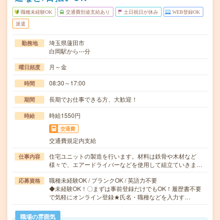
職種未経験OK
交通費別途支給あり
土日祝日が休み
WEB登録OK
派遣
埼玉県蓮田市
勤務地
白岡駅から---分
月～金
曜日頻度
08:30～17:00
時間
長期でお仕事できる方、大歓迎！
期間
時給1550円
時給
交通費
交通費規定内支給
住宅ユニットの製造を行います。材料は鉄骨や木材など
仕事内容
様々で、エアードライバーなどを使用して組立ていきま…
職種未経験OK / ブランクOK / 英語力不要
応募資格
◆未経験OK！〇まずは事前登録だけでもOK！履歴書不要
で気軽にオンライン登録★氏名・職種などを入力す…
職場の雰囲気