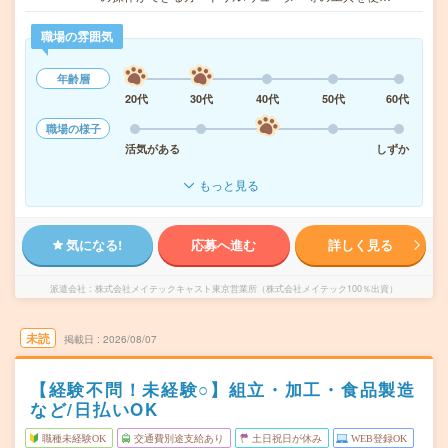
職場の雰囲気
年齢層
20代
30代
40代
50代
60代
職場の様子
活気がある
しずか
もっと見る
気になる!
応募へ進む
詳しく見る
派遣会社
株式会社メイテックキャスト東京営業所（株式会社メイテック100％出資）
未読
掲載日
2026/08/07
【経験不問！未経験○】組立・加工・食品製造
など/日払いOK
職種未経験OK
交通費別途支給あり
土日祝日が休み
WEB登録OK