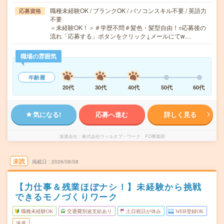
職種未経験OK / ブランクOK / パソコンスキル不要 / 英語力
応募資格
不要
＜未経験OK！＞＃学歴不問＃髪色・髪型自由！○応募後の
流れ「応募する」ボタンをクリック↓メールにてw…
職場の雰囲気
年齢層
20代
30代
40代
50代
60代
気になる!
応募へ進む
詳しく見る
派遣会社
株式会社ウィルオブ・ワーク FO事業部
未読
掲載日
2026/08/08
【力仕事＆残業ほぼナシ！】未経験から挑戦
できるモノづくりワーク
職種未経験OK
交通費別途支給あり
土日祝日が休み
WEB登録OK
派遣