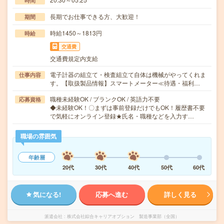
時間
長期でお仕事できる方、大歓迎！
期間
時給1450～1813円
時給
交通費
交通費規定内支給
電子計器の組立て・検査組立て自体は機械がやってくれま
仕事内容
す。【取扱製品情報】スマートメーター≪待遇・福利…
職種未経験OK / ブランクOK / 英語力不要
応募資格
◆未経験OK！〇まずは事前登録だけでもOK！履歴書不要
で気軽にオンライン登録★氏名・職種などを入力す…
職場の雰囲気
年齢層
20代
30代
40代
50代
60代
気になる!
応募へ進む
詳しく見る
派遣会社
株式会社綜合キャリアオプション 製造事業部（全国）