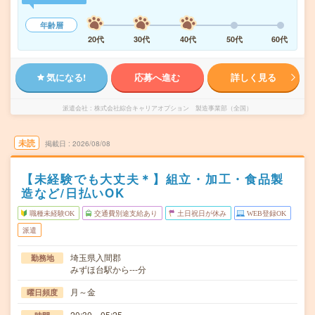
年齢層
20代
30代
40代
50代
60代
気になる!
応募へ進む
詳しく見る
派遣会社
株式会社綜合キャリアオプション 製造事業部（全国）
未読
掲載日
2026/08/08
【未経験でも大丈夫＊】組立・加工・食品製
造など/日払いOK
職種未経験OK
交通費別途支給あり
土日祝日が休み
WEB登録OK
派遣
埼玉県入間郡
勤務地
みずほ台駅から---分
月～金
曜日頻度
20:30～05:25