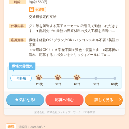
時給1563円
時給
交通費
交通費規定内支給
グミ等を製造する菓子メーカーの取引先で勤務いただきま
仕事内容
す。▼配属先での業務内容原材料の投入工程を担当い…
職種未経験OK / ブランクOK / パソコンスキル不要 / 英語力
応募資格
不要
＜未経験OK！＞＃学歴不問＃髪色・髪型自由！○応募後の
流れ「応募する」ボタンをクリック↓メールにてw…
職場の雰囲気
年齢層
20代
30代
40代
50代
60代
気になる!
応募へ進む
詳しく見る
派遣会社
株式会社ウィルオブ・ワーク FO事業部
未読
掲載日
2026/08/07