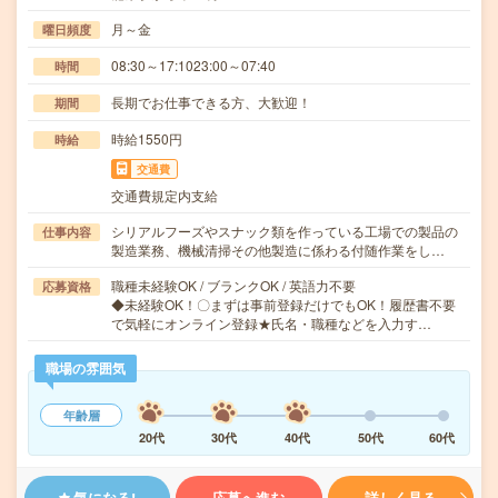
月～金
曜日頻度
08:30～17:1023:00～07:40
時間
長期でお仕事できる方、大歓迎！
期間
時給1550円
時給
交通費
交通費規定内支給
シリアルフーズやスナック類を作っている工場での製品の
仕事内容
製造業務、機械清掃その他製造に係わる付随作業をし…
職種未経験OK / ブランクOK / 英語力不要
応募資格
◆未経験OK！〇まずは事前登録だけでもOK！履歴書不要
で気軽にオンライン登録★氏名・職種などを入力す…
職場の雰囲気
年齢層
20代
30代
40代
50代
60代
気になる!
応募へ進む
詳しく見る