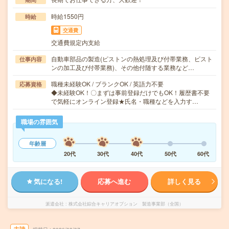
時給1550円
時給
交通費
交通費規定内支給
自動車部品の製造(ピストンの熱処理及び付帯業務、ピスト
仕事内容
ンの加工及び付帯業務)、その他付随する業務など…
職種未経験OK / ブランクOK / 英語力不要
応募資格
◆未経験OK！〇まずは事前登録だけでもOK！履歴書不要
で気軽にオンライン登録★氏名・職種などを入力す…
職場の雰囲気
年齢層
20代
30代
40代
50代
60代
気になる!
応募へ進む
詳しく見る
派遣会社
株式会社綜合キャリアオプション 製造事業部（全国）