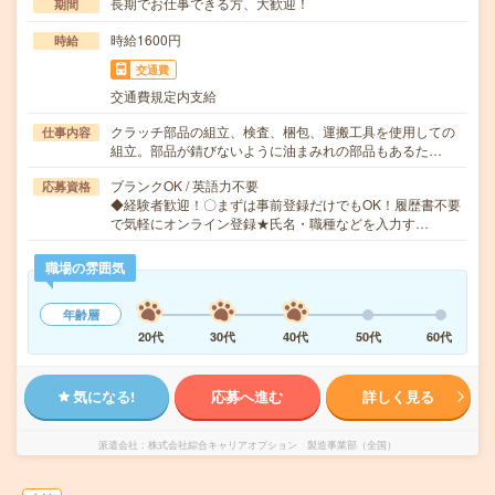
長期でお仕事できる方、大歓迎！
期間
時給1600円
時給
交通費
交通費規定内支給
クラッチ部品の組立、検査、梱包、運搬工具を使用しての
仕事内容
組立。部品が錆びないように油まみれの部品もあるた…
ブランクOK / 英語力不要
応募資格
◆経験者歓迎！〇まずは事前登録だけでもOK！履歴書不要
で気軽にオンライン登録★氏名・職種などを入力す…
職場の雰囲気
年齢層
20代
30代
40代
50代
60代
気になる!
応募へ進む
詳しく見る
派遣会社
株式会社綜合キャリアオプション 製造事業部（全国）