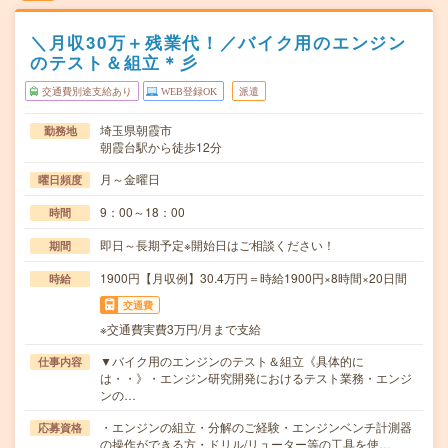
＼月収30万＋残業代！／バイク用のエンジン
のテスト＆組立＊彡
交通費別途支給あり
WEB登録OK
派遣
埼玉県朝霞市
勤務地
朝霞台駅から徒歩12分
月～金曜日
曜日頻度
9：00～18：00
時間
即日～長期予定※開始日はご相談ください！
期間
1900円【月収例】30.4万円＝時給1900円×8時間×20日間
時給
交通費
※交通費実費3万円/月まで支給
▼バイク用のエンジンのテスト＆組立《具体的に
仕事内容
は・・》・エンジン研究開発におけるテスト業務・エンジ
ンの…
・エンジンの組立・分解のご経験・エンジンベンチ計測器
応募資格
の操作ができる方・ドリル/リューター等の工具を使…