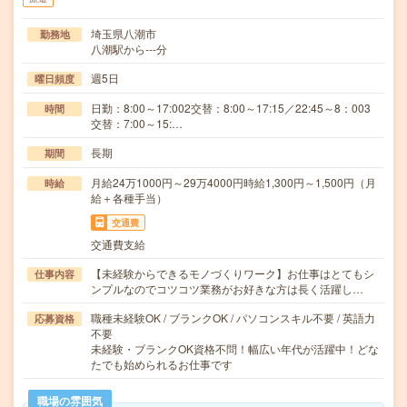
埼玉県八潮市
勤務地
八潮駅から---分
週5日
曜日頻度
日勤：8:00～17:002交替：8:00～17:15／22:45～8：003
時間
交替：7:00～15:…
長期
期間
月給24万1000円～29万4000円時給1,300円～1,500円（月
時給
給＋各種手当）
交通費
交通費支給
【未経験からできるモノづくりワーク】お仕事はとてもシ
仕事内容
ンプルなのでコツコツ業務がお好きな方は長く活躍し…
職種未経験OK / ブランクOK / パソコンスキル不要 / 英語力
応募資格
不要
未経験・ブランクOK資格不問！幅広い年代が活躍中！どな
たでも始められるお仕事です
職場の雰囲気