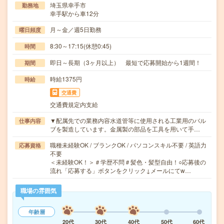
埼玉県幸手市
勤務地
幸手駅から車12分
月～金／週5日勤務
曜日頻度
8:30～17:15(休憩0:45)
時間
即日～長期（3ヶ月以上） 最短で応募開始から1週間！
期間
時給1375円
時給
交通費
交通費規定内支給
▼配属先での業務内容水道管等に使用される工業用のバル
仕事内容
ブを製造しています。金属製の部品を工具を用いて手…
職種未経験OK / ブランクOK / パソコンスキル不要 / 英語力
応募資格
不要
＜未経験OK！＞＃学歴不問＃髪色・髪型自由！○応募後の
流れ「応募する」ボタンをクリック↓メールにてw…
職場の雰囲気
年齢層
20代
30代
40代
50代
60代