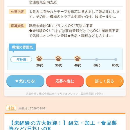
交通費規定内支給
太巻きに巻かれたテープを紙芯に巻き返して製品化にしま
仕事内容
す。その他、機械のトラブル処置や点検、段ボールや…
職種未経験OK / ブランクOK / 英語力不要
応募資格
◆未経験OK！〇まずは事前登録だけでもOK！履歴書不要
で気軽にオンライン登録★氏名・職種などを入力す…
職場の雰囲気
年齢層
20代
30代
40代
50代
60代
気になる!
応募へ進む
詳しく見る
派遣会社
株式会社綜合キャリアオプション 製造事業部（全国）
未読
掲載日
2026/08/08
【未経験の方大歓迎！】組立・加工・食品製
造など/日払いOK