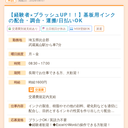
未読
掲載日
2026/08/07
【経験者×ブラッシュUP！！】基板用インク
の配合・調合・運搬/日払いOK
交通費別途支給あり
土日祝日が休み
WEB登録OK
派遣
埼玉県比企郡
勤務地
武蔵嵐山駅から車7分
月～金
曜日頻度
08:30～17:00
時間
長期でお仕事できる方、大歓迎！
期間
時給1600円
時給
交通費
交通費規定内支給
インクの製造、樹脂やその他の顔料、硬化剤などを適切に
仕事内容
配合し、目的とするインキの性質を作り出したり配合…
ブランクOK / 英語力不要
応募資格
◆経験者歓迎！◆ExcelやWordの操作できる方歓迎！