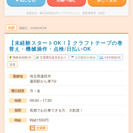
派遣会社
株式会社綜合キャリアオプション 製造事業部（全国）
未読
掲載日
2026/08/08
【未経験スタートOK！】クラフトテープの巻
替え・機械操作・点検/日払いOK
職種未経験OK
交通費別途支給あり
土日祝日が休み
WEB登録OK
派遣
埼玉県蓮田市
勤務地
蓮田駅から車7分
月～金
曜日頻度
09:00～17:30
時間
長期でお仕事できる方、大歓迎！
期間
時給1550円
時給
交通費