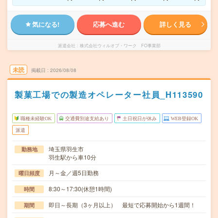
気になる!
応募へ進む
詳しく見る
派遣会社
株式会社ウィルオブ・ワーク FO事業部
未読
掲載日
2026/08/08
製菓工場での製造オペレーター社員_H113590
職種未経験OK
交通費別途支給あり
土日祝日が休み
WEB登録OK
派遣
埼玉県羽生市
勤務地
羽生駅から車10分
月～金／週5日勤務
曜日頻度
8:30～17:30(休憩1時間)
時間
即日～長期（3ヶ月以上） 最短で応募開始から1週間！
期間