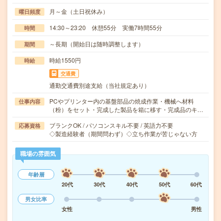
月～金（土日祝休み）
曜日頻度
14:30～23:20 休憩55分 実働7時間55分
時間
～長期（開始日は随時調整します）
期間
時給1550円
時給
交通費
通勤交通費別途支給（当社規定あり）
PCやプリンター内の基盤部品の焼成作業・機械へ材料
仕事内容
（粉）をセット・完成した製品を箱に移す・完成品のキ…
ブランクOK / パソコンスキル不要 / 英語力不要
応募資格
◇製造経験者（期間問わず）◇立ち作業が苦じゃない方
職場の雰囲気
年齢層
20代
30代
40代
50代
60代
男女比率
女性
男性