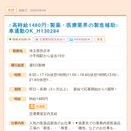
未読
掲載日
2026/08/08
○高時給1480円○製薬・医療業界の製造補助○
車通勤OK_H130284
職種未経験OK
交通費別途支給あり
WEB登録OK
派遣
埼玉県所沢市
勤務地
小手指駅から徒歩15分
週5日勤務
曜日頻度
8:30～17:10(休憩1時間)11:00～19:40(休憩1時間)13:00～
時間
21:40(休憩1…
即日～長期（3ヶ月以上） 最短で応募開始から1週間！
期間
時給1480円
時給
交通費
交通費規定内支給
人気の医薬品製造のお仕事！▼就業先での業務内容医薬品
仕事内容
工場の「製造」・「検査」・「梱包」などのお仕事を…