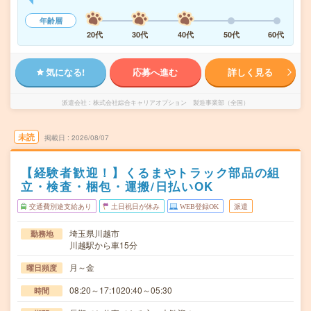
年齢層
20代
30代
40代
50代
60代
気になる!
応募へ進む
詳しく見る
派遣会社
株式会社綜合キャリアオプション 製造事業部（全国）
未読
掲載日
2026/08/07
【経験者歓迎！】くるまやトラック部品の組
立・検査・梱包・運搬/日払いOK
交通費別途支給あり
土日祝日が休み
WEB登録OK
派遣
埼玉県川越市
勤務地
川越駅から車15分
月～金
曜日頻度
08:20～17:1020:40～05:30
時間