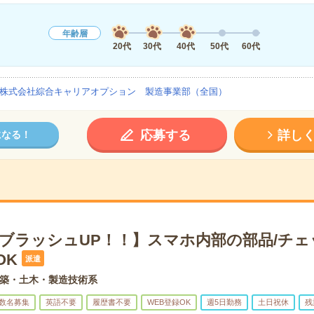
年齢層
20代
30代
40代
50代
60代
株式会社綜合キャリアオプション 製造事業部（全国）
応募する
詳し
になる！
×ブラッシュUP！！】スマホ内部の部品/チェ
OK
派遣
築・土木・製造技術系
数名募集
英語不要
履歴書不要
WEB登録OK
週5日勤務
土日祝休
残