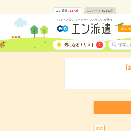
エン派遣
71573
件
エンバイト
82531
件
ちょうど良いワークライフバランスが叶う
関東版
気になる！リスト
0
保存し
【
未読