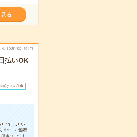
く見る
No.SGSIY5204404-T3
日払いOK
7時前までの仕事
っとだけ…とい
ります！≪髪型
の服選びに悩ま