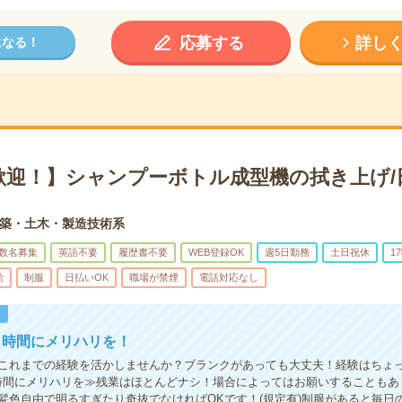
応募する
詳し
になる！
歓迎！】シャンプーボトル成型機の拭き上げ/
築・土木・製造技術系
数名募集
英語不要
履歴書不要
WEB登録OK
週5日勤務
土日祝休
1
給
制服
日払いOK
職場が禁煙
電話対応なし
！
！時間にメリハリを！
これまでの経験を活かしませんか？ブランクがあっても大丈夫！経験はちょ
時間にメリハリを≫残業はほとんどナシ！場合によってはお願いすることもあ
髪色自由で明るすぎたり奇抜でなければOKです！(規定有)制服があると毎日