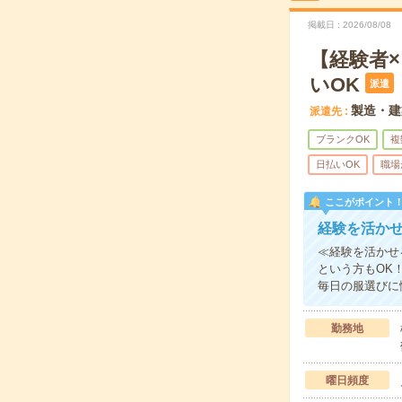
掲載日
2026/08/08
【経験者
いOK
派遣
製造・建
派遣先
ブランクOK
複
日払いOK
職場
ここがポイント
経験を活か
≪経験を活かせ
という方もOK
毎日の服選びに
勤務地
曜日頻度