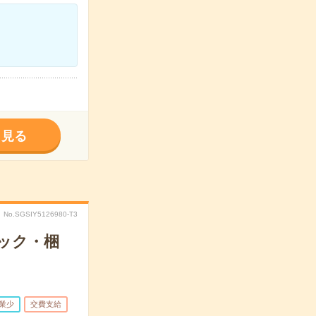
く見る
No.SGSIY5126980-T3
ック・梱
業少
交費支給