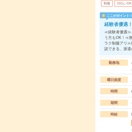
制服
日払いOK
ここがポイント
経験者優遇
≪経験者優遇≫
う方もOK！≪
ラク制服アリ≫
談できる、派遣
勤務地
曜日頻度
時間
期間
時給