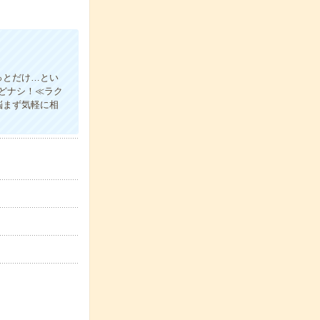
っとだけ…とい
どナシ！≪ラク
悩まず気軽に相