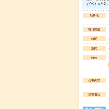
ずOK！≪自分
勤務地
曜日頻度
時間
期間
時給
仕事内容
応募資格