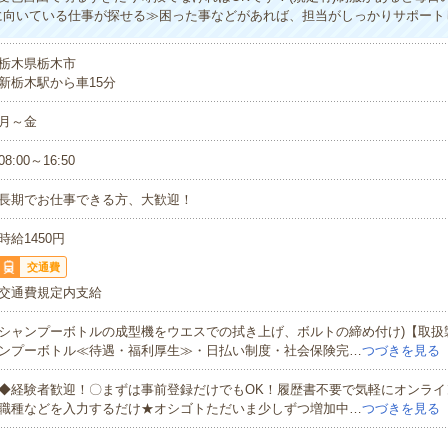
に向いている仕事が探せる≫困った事などがあれば、担当がしっかりサポート
栃木県栃木市
新栃木駅から車15分
月～金
08:00～16:50
長期でお仕事できる方、大歓迎！
時給1450円
交通費
交通費規定内支給
シャンプーボトルの成型機をウエスでの拭き上げ、ボルトの締め付け)【取扱
ンプーボトル≪待遇・福利厚生≫・日払い制度・社会保険完…
つづきを見る
◆経験者歓迎！〇まずは事前登録だけでもOK！履歴書不要で気軽にオンライ
職種などを入力するだけ★オシゴトただいま少しずつ増加中…
つづきを見る