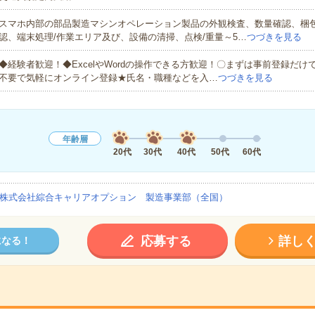
スマホ内部の部品製造マシンオペレーション製品の外観検査、数量確認、梱
認、端末処理/作業エリア及び、設備の清掃、点検/重量～5…
つづきを見る
◆経験者歓迎！◆ExcelやWordの操作できる方歓迎！〇まずは事前登録だけ
不要で気軽にオンライン登録★氏名・職種などを入…
つづきを見る
年齢層
20代
30代
40代
50代
60代
株式会社綜合キャリアオプション 製造事業部（全国）
応募する
詳し
になる！