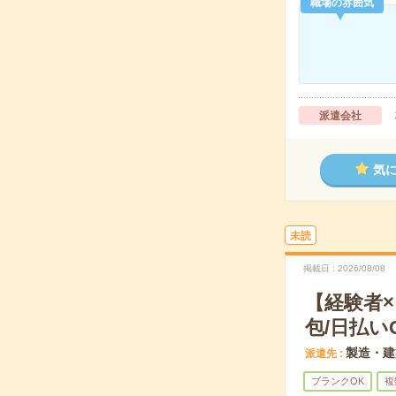
職場の雰囲気
派遣会社
気
未読
掲載日
2026/08/08
【経験者
包/日払い
製造・建
派遣先
ブランクOK
複