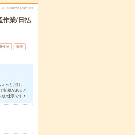
No.SGSIY5196920-T3
作業/日払
費支給
制服
ちょっとだけ…
す！制服があると
のお仕事です！