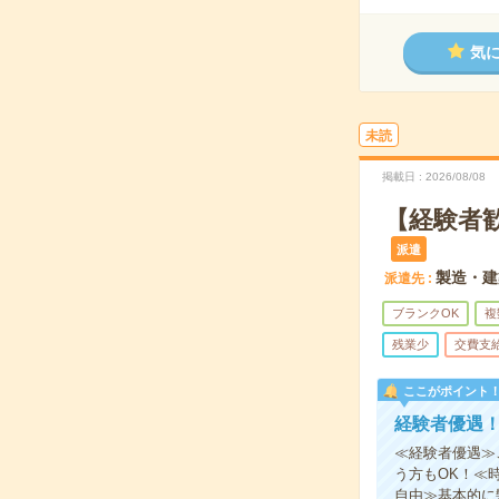
気
未読
掲載日
2026/08/08
【経験者
派遣
製造・建
派遣先
ブランクOK
複
残業少
交費支
ここがポイント
経験者優遇
≪経験者優遇≫
う方もOK！≪
自由≫基本的に