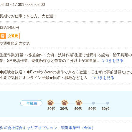
08:30～17:3017:00～02:00
長期でお仕事できる方、大歓迎！
時給1450円
交通費
交通費規定内支給
生産作業(秤量・機械操作・充填・洗浄作業)生産で使用する設備・治工具類
業、SA充填作業、硬化触媒など作業の半分以上が重量物…
つづきを見る
◆経験者歓迎！◆ExcelやWordの操作できる方歓迎！〇まずは事前登録だけ
不要で気軽にオンライン登録★氏名・職種などを入…
つづきを見る
年齢層
20代
30代
40代
50代
60代
株式会社綜合キャリアオプション 製造事業部（全国）