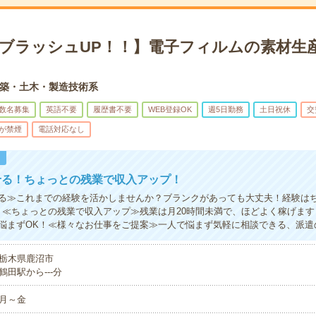
×ブラッシュUP！！】電子フィルムの素材生産
築・土木・製造技術系
数名募集
英語不要
履歴書不要
WEB登録OK
週5日勤務
土日祝休
交
が禁煙
電話対応なし
！
せる！ちょっとの残業で収入アップ！
る≫これまでの経験を活かしませんか？ブランクがあっても大丈夫！経験は
！≪ちょっとの残業で収入アップ≫残業は月20時間未満で、ほどよく稼げま
悩まずOK！≪様々なお仕事をご提案≫一人で悩まず気軽に相談できる、派遣
栃木県鹿沼市
鶴田駅から---分
月～金