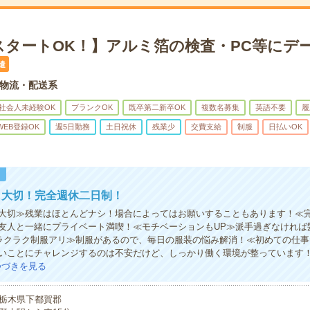
スタートOK！】アルミ箔の検査・PC等にデー
遣
物流・配送系
社会人未経験OK
ブランクOK
既卒第二新卒OK
複数名募集
英語不要
履
WEB登録OK
週5日勤務
土日祝休
残業少
交費支給
制服
日払いOK
！
も大切！完全週休二日制！
大切≫残業はほとんどナシ！場合によってはお願いすることもあります！≪
友人と一緒にプライベート満喫！≪モチベーションもUP≫派手過ぎなければ
≪ラクラク制服アリ≫制服があるので、毎日の服装の悩み解消！≪初めての仕
いことにチャレンジするのは不安だけど、しっかり働く環境が整っています
つづきを見る
栃木県下都賀郡