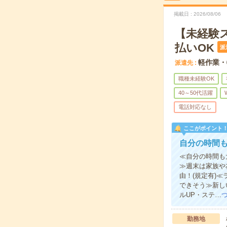
掲載日
2026/08/06
【未経験
払いOK
派
軽作業・
派遣先
職種未経験OK
40～50代活躍
電話対応なし
ここがポイント
自分の時間
≪自分の時間も
≫週末は家族や
由！(規定有)
できそう≫新し
ルUP・ステ…
勤務地