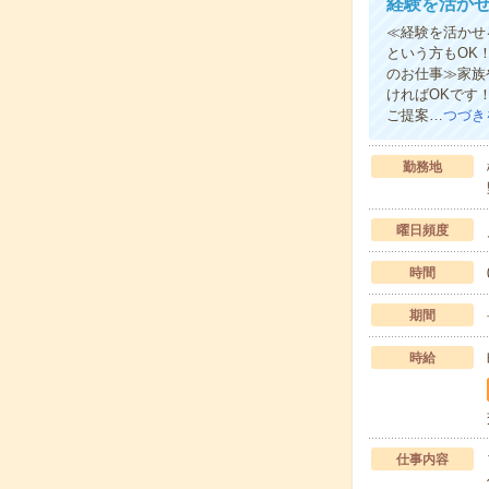
経験を活かせ
≪経験を活かせ
という方もOK
のお仕事≫家族
ければOKです
ご提案…
つづき
勤務地
曜日頻度
時間
期間
時給
仕事内容