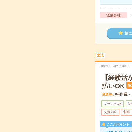
派遣会社
気
未読
掲載日
2026/08/06
【経験活
払いOK
派
軽作業・
派遣先
ブランクOK
複
交費支給
制服
ここがポイント