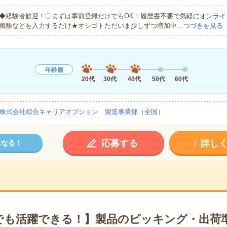
◆経験者歓迎！〇まずは事前登録だけでもOK！履歴書不要で気軽にオンライ
職種などを入力するだけ★オシゴトただいま少しずつ増加中…
つづきを見る
年齢層
20代
30代
40代
50代
60代
株式会社綜合キャリアオプション 製造事業部（全国）
応募する
詳し
になる！
でも活躍できる！】製品のピッキング・出荷準