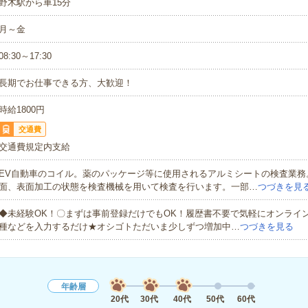
野木駅から車15分
月～金
08:30～17:30
長期でお仕事できる方、大歓迎！
時給1800円
交通費
交通費規定内支給
EV自動車のコイル。薬のパッケージ等に使用されるアルミシートの検査業務
面、表面加工の状態を検査機械を用いて検査を行います。一部…
つづきを見
◆未経験OK！〇まずは事前登録だけでもOK！履歴書不要で気軽にオンライ
種などを入力するだけ★オシゴトただいま少しずつ増加中…
つづきを見る
年齢層
20代
30代
40代
50代
60代