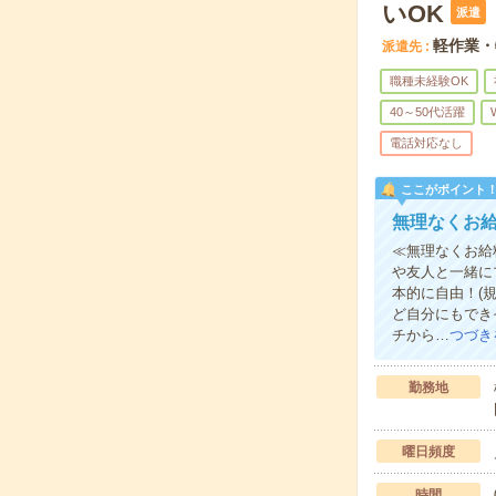
いOK
派遣
軽作業・
派遣先
職種未経験OK
40～50代活躍
電話対応なし
ここがポイント
無理なくお
≪無理なくお給
や友人と一緒に
本的に自由！(
ど自分にもでき
チから…
つづき
勤務地
曜日頻度
時間