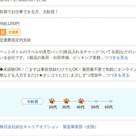
長期でお仕事できる方、大歓迎！
時給1250円
交通費
交通費規定内支給
ペットボトルのラベルや真空パック(食品入れるチャックついてる袋)などの
いる会社です。○製品の集荷・出荷準備、ピッキング業務…
つづきを見る
◆未経験OK！〇まずは事前登録だけでもOK！履歴書不要で気軽にオンライ
種などを入力するだけ★オシゴトただいま少しずつ増加中…
つづきを見る
年齢層
20代
30代
40代
50代
60代
株式会社綜合キャリアオプション 製造事業部（全国）