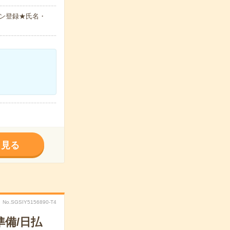
ン登録★氏名・
く見る
No.SGSIY5156890-T4
備/日払