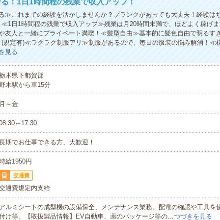
る！1日1時間程の残業で収入アップ！
る≫これまでの経験を活かしませんか？ブランクがあっても大丈夫！経験は
！≪1日1時間程の残業で収入アップ≫残業は月20時間未満で、ほどよく稼げ
や友人と一緒にプライベート満喫！≪髪型自由≫基本的に髪色自由で明るす
！(規定有)≪ラクラク制服アリ≫制服があるので、毎日の服装の悩み解消！≪
を見る
栃木県下都賀郡
野木駅から車15分
月～金
08:30～17:30
長期でお仕事できる方、大歓迎！
時給1950円
交通費
交通費規定内支給
アルミシートの成型機の設備保全、メンテナンス業務。配電の確認や工具を
付け等。【取扱製品情報】EV自動車、薬のパッケージ等の…
つづきを見る