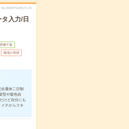
No.SGSIY5185171-T4
タ入力/日
歴書不要
職場が禁煙
完全週休二日制
髪型や髪色自
事だけど自分にも
！イチからスキ