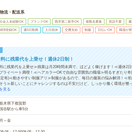
物流・配送系
社会人未経験OK
ブランクOK
既卒第二新卒OK
複数名募集
英語不要
履
WEB登録OK
週5日勤務
土日祝休
交費支給
制服
日払いOK
職場が禁
！
給料に残業代を上乗せ！週休2日制！
料に残業代を上乗せ≫残業は月20時間未満で、ほどよく稼げます！≪週休2
プライベート満喫！≪ヘアカラーOKで自由な雰囲気の職場≫明るすぎたり奇
規定有)≪動きやすい制服アリ≫制服があるので、毎日の服装の悩み解消！≪
そう≫新しいことにチャレンジするのは不安だけど、しっかり働く環境が整
を見る
栃木県下都賀郡
国谷駅から車5分
月～金
08:05～17:0008:05～17:30