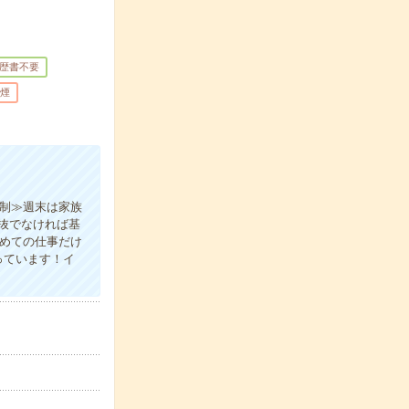
歴書不要
煙
日制≫週末は家族
抜でなければ基
初めての仕事だけ
っています！イ