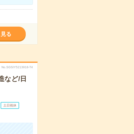
く見る
No.SGSIY5213918-T4
造など/日
土日祝休