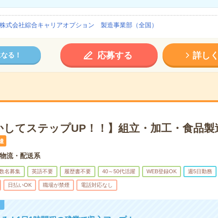
株式会社綜合キャリアオプション 製造事業部（全国）
応募する
詳し
になる！
かしてステップUP！！】組立・加工・食品製
遣
物流・配送系
数名募集
英語不要
履歴書不要
40～50代活躍
WEB登録OK
週5日勤務
日払いOK
職場が禁煙
電話対応なし
！