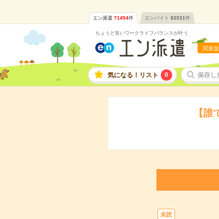
エン派遣
71454
件
エンバイト
82531
件
ちょうど良いワークライフバランスが叶う
関東版
気になる！リスト
0
保存し
【誰
未読