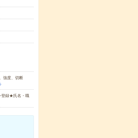
。強度、切断
る
ン登録★氏名・職