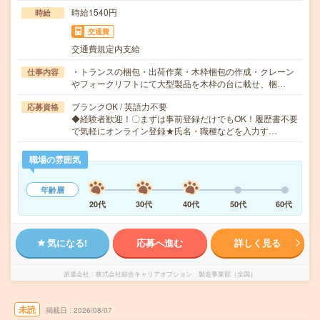
時給1540円
時給
交通費
交通費規定内支給
・トランスの梱包・出荷作業・木枠梱包の作成・クレーン
仕事内容
やフォークリフトにて大型製品を木枠の台に載せ、梱…
ブランクOK / 英語力不要
応募資格
◆経験者歓迎！〇まずは事前登録だけでもOK！履歴書不要
で気軽にオンライン登録★氏名・職種などを入力す…
職場の雰囲気
年齢層
20代
30代
40代
50代
60代
気になる!
応募へ進む
詳しく見る
派遣会社
株式会社綜合キャリアオプション 製造事業部（全国）
未読
掲載日
2026/08/07