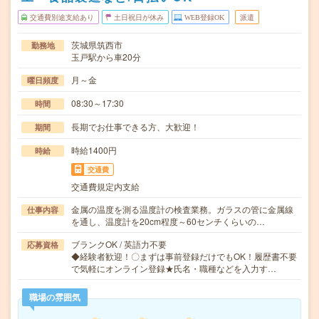
交通費別途支給あり
土日祝日が休み
WEB登録OK
派遣
茨城県筑西市
勤務地
玉戸駅から車20分
月～金
曜日頻度
08:30～17:30
時間
長期でお仕事できる方、大歓迎！
期間
時給1400円
時給
交通費
交通費規定内支給
金属の温度を測る温度計の検査業務。ガラスの管に金属線
仕事内容
を通し、温度計を20cm程度～60センチくらいの…
ブランクOK / 英語力不要
応募資格
◆経験者歓迎！〇まずは事前登録だけでもOK！履歴書不要
で気軽にオンライン登録★氏名・職種などを入力す…
職場の雰囲気