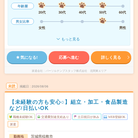
年齢層
20代
30代
40代
50代
60代
男女比率
女性
男性
もっと見る
気になる!
応募へ進む
詳しく見る
派遣会社
パーソルテンプスタッフ株式会社 北関東エリア
未読
掲載日
2026/08/06
【未経験の方も安心○】組立・加工・食品製造
など/日払いOK
職種未経験OK
交通費別途支給あり
土日祝日が休み
WEB登録OK
派遣
茨城県稲敷市
勤務地