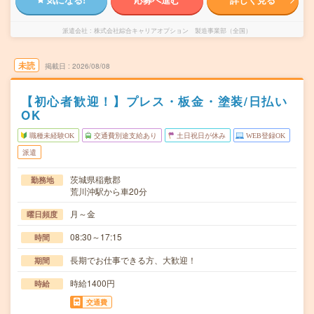
派遣会社
株式会社綜合キャリアオプション 製造事業部（全国）
未読
掲載日
2026/08/08
【初心者歓迎！】プレス・板金・塗装/日払い
OK
職種未経験OK
交通費別途支給あり
土日祝日が休み
WEB登録OK
派遣
茨城県稲敷郡
勤務地
荒川沖駅から車20分
月～金
曜日頻度
08:30～17:15
時間
長期でお仕事できる方、大歓迎！
期間
時給1400円
時給
交通費