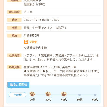
勤務地
結城駅から車8分
月～金
曜日頻度
08:30～17:1516:45～01:30
時間
長期でお仕事できる方、大歓迎！
期間
時給1550円
時給
交通費
交通費規定内支給
エアフィルタ製造補助。業務用エアフィルタの仕上げ、梱
仕事内容
包、シール貼り、材料受入れ作業をしていただきます…
職種未経験OK / ブランクOK / 英語力不要
応募資格
◆未経験OK！◆ネットワーク関係の経験者歓迎！〇まずは
事前登録だけでもOK！履歴書不要で気軽にオンラ…
職場の雰囲気
年齢層
20代
30代
40代
50代
60代