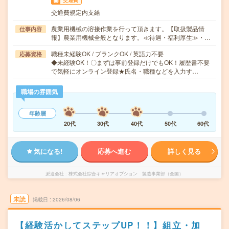
交通費
交通費規定内支給
農業用機械の溶接作業を行って頂きます。【取扱製品情
仕事内容
報】農業用機械全般となります。≪待遇・福利厚生≫・…
職種未経験OK / ブランクOK / 英語力不要
応募資格
◆未経験OK！〇まずは事前登録だけでもOK！履歴書不要
で気軽にオンライン登録★氏名・職種などを入力す…
職場の雰囲気
年齢層
20代
30代
40代
50代
60代
気になる!
応募へ進む
詳しく見る
派遣会社
株式会社綜合キャリアオプション 製造事業部（全国）
未読
掲載日
2026/08/06
【経験活かしてステップUP！！】組立・加