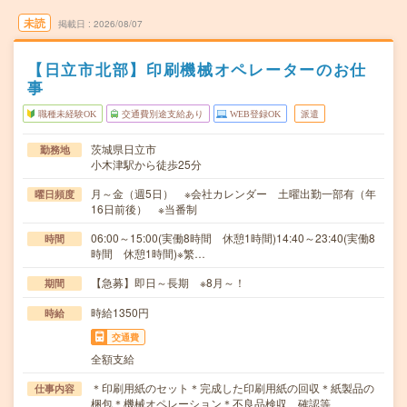
未読
掲載日
2026/08/07
【日立市北部】印刷機械オペレーターのお仕
事
職種未経験OK
交通費別途支給あり
WEB登録OK
派遣
茨城県日立市
勤務地
小木津駅から徒歩25分
月～金（週5日） ※会社カレンダー 土曜出勤一部有（年
曜日頻度
16日前後） ※当番制
06:00～15:00(実働8時間 休憩1時間)14:40～23:40(実働8
時間
時間 休憩1時間)※繁…
【急募】即日～長期 ※8月～！
期間
時給1350円
時給
交通費
全額支給
＊印刷用紙のセット＊完成した印刷用紙の回収＊紙製品の
仕事内容
梱包＊機械オペレーション＊不良品検収、確認等