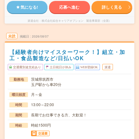
気になる!
応募へ進む
詳しく見る
派遣会社
株式会社綜合キャリアオプション 製造事業部（全国）
未読
掲載日
2026/08/07
【経験者向けマイスターワーク！】組立・加
工・食品製造など/日払いOK
交通費別途支給あり
土日祝日が休み
WEB登録OK
派遣
茨城県筑西市
勤務地
玉戸駅から車20分
月～金
曜日頻度
13:00～22:00
時間
長期でお仕事できる方、大歓迎！
期間
時給1500円
時給
交通費