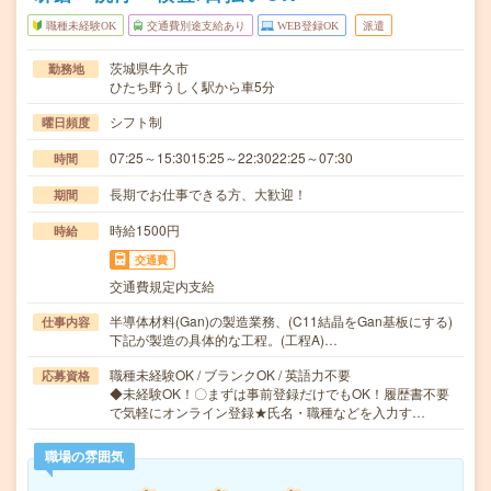
職種未経験OK
交通費別途支給あり
WEB登録OK
派遣
茨城県牛久市
勤務地
ひたち野うしく駅から車5分
シフト制
曜日頻度
07:25～15:3015:25～22:3022:25～07:30
時間
長期でお仕事できる方、大歓迎！
期間
時給1500円
時給
交通費
交通費規定内支給
半導体材料(Gan)の製造業務、(C11結晶をGan基板にする)
仕事内容
下記が製造の具体的な工程。(工程A)…
職種未経験OK / ブランクOK / 英語力不要
応募資格
◆未経験OK！〇まずは事前登録だけでもOK！履歴書不要
で気軽にオンライン登録★氏名・職種などを入力す…
職場の雰囲気