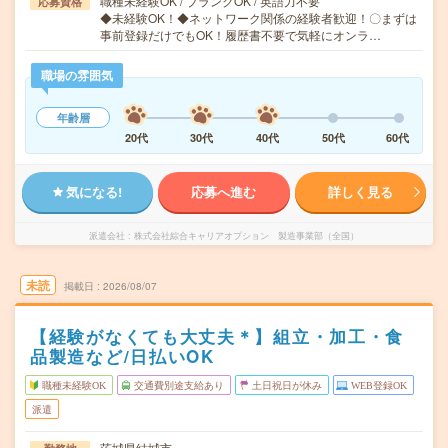
職種未経験OK / ブランクOK / 英語力不要
応募資格
◆未経験OK！◆ネットワーク関係の経験者歓迎！〇まずは
事前登録だけでもOK！履歴書不要で気軽にオンラ…
職場の雰囲気
年齢層
20代
30代
40代
50代
60代
気になる!
応募へ進む
詳しく見る
派遣会社
株式会社綜合キャリアオプション 製造事業部（全国）
未読
掲載日
2026/08/07
【経験がなくても大丈夫＊】組立・加工・食
品製造など/日払いOK
職種未経験OK
交通費別途支給あり
土日祝日が休み
WEB登録OK
派遣
茨城県結城市