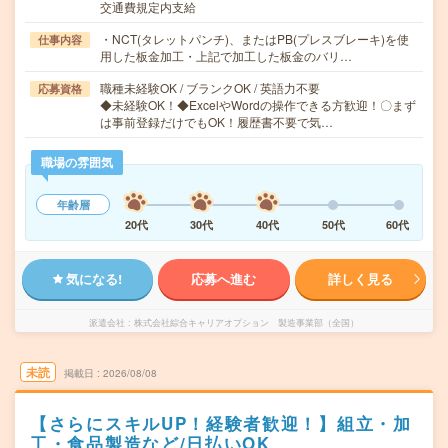
交通費規定内支給
・NCT(タレットパンチ)、またはPB(プレスブレーキ)を使
仕事内容
用した板金加工・上記で加工した板金のバリ…
職種未経験OK / ブランクOK / 英語力不要
応募資格
◆未経験OK！◆ExcelやWordの操作できる方歓迎！〇まず
は事前登録だけでもOK！履歴書不要で気…
職場の雰囲気
年齢層
20代
30代
40代
50代
60代
気になる!
応募へ進む
詳しく見る
派遣会社
株式会社綜合キャリアオプション 製造事業部（全国）
未読
掲載日
2026/08/08
【さらにスキルUP！経験者歓迎！】組立・加
工・食品製造など/日払いOK