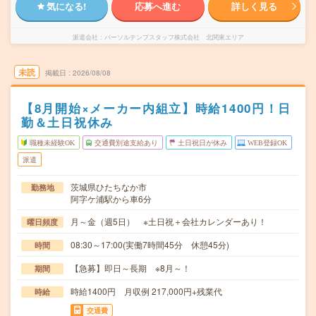
気になる!
応募へ進む
詳しく見る
派遣会社
パーソルテンプスタッフ株式会社 北関東エリア
未読
掲載日
2026/08/08
【8月開始×メーカー内組立】時給1400円！日
勤＆土日祝休み
職種未経験OK
交通費別途支給あり
土日祝日が休み
WEB登録OK
派遣
茨城県ひたちなか市
勤務地
阿字ケ浦駅から車6分
月～金（週5日） ※土日祝＋会社カレンダーあり！
曜日頻度
08:30～17:00(実働7時間45分 休憩45分)
時間
【急募】即日～長期 ※8月～！
期間
時給1400円 月収例 217,000円+残業代
時給
交通費