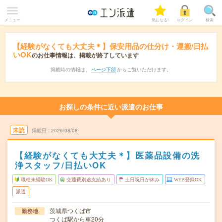
メニュー
気になる!
ログイン
検索
【経験がなくても大丈夫＊】保安用品の仕分け・運搬/日払
いOK
のお仕事情報は、掲載が終了しています
掲載時の情報は、
ページ下部
からご覧いただけます。
お探しの条件に近い派遣のお仕事
未読
掲載日
2026/08/08
【経験がなくても大丈夫＊】医薬品設備の洗
浄スタッフ/日払いOK
職種未経験OK
交通費別途支給あり
土日祝日が休み
WEB登録OK
派遣
茨城県つくば市
勤務地
つくば駅から車20分