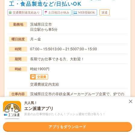
工・食品製造など/日払いOK
交通費別途支給あり
土日祝日が休み
WEB登録OK
派遣
茨城県日立市
勤務地
日立駅から車5分
月～金
曜日頻度
07:00～15:5013:00～21:5007:00～15:00
時間
長期でお仕事できる方、大歓迎！
期間
時給1900円
時給
交通費
交通費規定内支給
茨城県日立市の非鉄金属メーカーグループ企業で、炉での
仕事内容
原料溶解と精錬を行い、不純物を除去した溶融金属の…
大人気！
エン派遣アプリ
ブランクOK / 英語力不要
応募資格
◆経験者歓迎！◆ExcelやWordの操作できる方歓迎！〇ま
派遣のお仕事情報がたくさん！プッシュ通知で受け取ろう！
ずは事前登録だけでもOK！履歴書不要で気…
アプリをダウンロード
職場の雰囲気