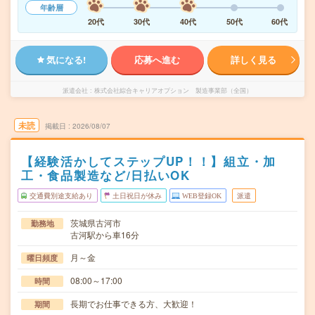
年齢層
20代
30代
40代
50代
60代
気になる!
応募へ進む
詳しく見る
派遣会社
株式会社綜合キャリアオプション 製造事業部（全国）
未読
掲載日
2026/08/07
【経験活かしてステップUP！！】組立・加
工・食品製造など/日払いOK
交通費別途支給あり
土日祝日が休み
WEB登録OK
派遣
茨城県古河市
勤務地
古河駅から車16分
月～金
曜日頻度
08:00～17:00
時間
長期でお仕事できる方、大歓迎！
期間