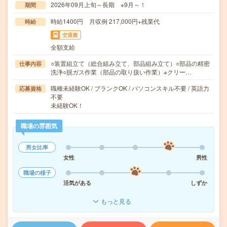
2026年09月上旬～長期 ※9月～！
期間
時給1400円 月収例 217,000円+残業代
時給
交通費
全額支給
○装置組立て（総合組み立て、部品組み立て）○部品の精密
仕事内容
洗浄○脱ガス作業（部品の取り扱い作業）※クリー…
職種未経験OK / ブランクOK / パソコンスキル不要 / 英語力
応募資格
不要
未経験OK！
職場の雰囲気
男女比率
女性
男性
職場の様子
活気がある
しずか
もっと見る