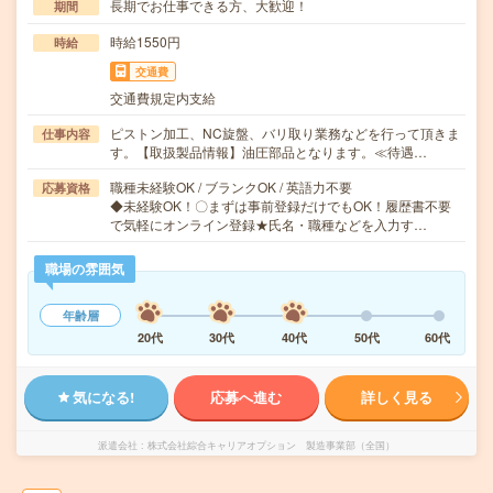
長期でお仕事できる方、大歓迎！
期間
時給1550円
時給
交通費
交通費規定内支給
ピストン加工、NC旋盤、バリ取り業務などを行って頂きま
仕事内容
す。【取扱製品情報】油圧部品となります。≪待遇…
職種未経験OK / ブランクOK / 英語力不要
応募資格
◆未経験OK！〇まずは事前登録だけでもOK！履歴書不要
で気軽にオンライン登録★氏名・職種などを入力す…
職場の雰囲気
年齢層
20代
30代
40代
50代
60代
気になる!
応募へ進む
詳しく見る
派遣会社
株式会社綜合キャリアオプション 製造事業部（全国）