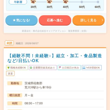
年齢層
20代
30代
40代
50代
60代
気になる!
応募へ進む
詳しく見る
派遣会社
株式会社綜合キャリアオプション 製造事業部（全国）
未読
掲載日
2026/08/07
【経験不問！未経験○】組立・加工・食品製造
など/日払いOK
職種未経験OK
交通費別途支給あり
土日祝日が休み
WEB登録OK
派遣
茨城県稲敷郡
勤務地
荒川沖駅から車19分
月～金
曜日頻度
08:00～17:00
時間