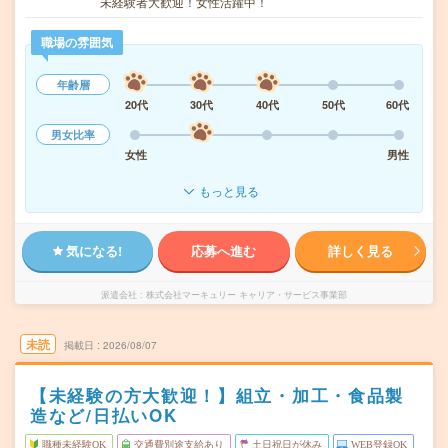
未経験者大歓迎！女性活躍中！
職場の雰囲気
年齢層
20代
30代
40代
50代
60代
男女比率
女性
男性
もっと見る
気になる!
応募へ進む
詳しく見る
派遣会社
株式会社マーキュリー キャリア・サービス事業部
未読
掲載日
2026/08/07
【未経験の方大歓迎！】組立・加工・食品製
造など/日払いOK
職種未経験OK
交通費別途支給あり
土日祝日が休み
WEB登録OK