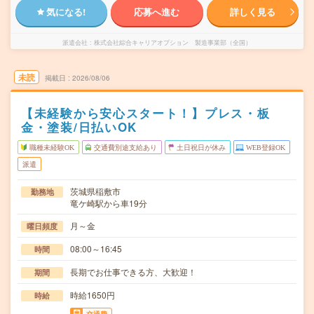
気になる!
応募へ進む
詳しく見る
派遣会社
株式会社綜合キャリアオプション 製造事業部（全国）
未読
掲載日
2026/08/06
【未経験から安心スタート！】プレス・板
金・塗装/日払いOK
職種未経験OK
交通費別途支給あり
土日祝日が休み
WEB登録OK
派遣
茨城県稲敷市
勤務地
竜ケ崎駅から車19分
月～金
曜日頻度
08:00～16:45
時間
長期でお仕事できる方、大歓迎！
期間
時給1650円
時給