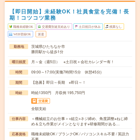
【即日開始】未経験OK！社員食堂を完備！長
期！コツコツ業務
職種未経験OK
交通費別途支給あり
土日祝日が休み
残業なし
WEB登録OK
派遣
茨城県ひたちなか市
勤務地
勝田駅から徒歩1分
月～金（週5日） ※土日祝＋会社カレンダー有！
曜日頻度
09:00～17:00(実働7時間15分 休憩45分)
時間
【急募】即日～長期 ※即日～！
期間
時給1350円 月収例 195,750円
時給
交通費
全額支給
＜機械組立のお仕事＞○組立○ネジ締め、角度調整※ねじ締
仕事内容
め＆立ち作業がメインとなります※研修期間がある…
職種未経験OK / ブランクOK / パソコンスキル不要 / 英語力
応募資格
不要