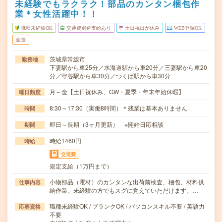
未経験でもラクラク！部品のカンタン梱包作
業＊女性活躍中！！
職種未経験OK
交通費別途支給あり
土日祝日が休み
WEB登録OK
派遣
茨城県常総市
勤務地
下妻駅から車25分／水海道駅から車20分／三妻駅から車20
分／守谷駅から車30分／つくば駅から車30分
月～金【土日祝休み、GW・夏季・年末年始休暇】
曜日頻度
8:30～17:30（実働8時間）＊残業は基本ありません
時間
即日～長期（3ヶ月更新） ※開始日応相談
期間
時給1460円
時給
交通費
規定支給（1万円まで）
小物部品（電材）のカンタンな出荷前検査、梱包、材料供
仕事内容
給作業。未経験の方でもスグに覚えていただけます。…
職種未経験OK / ブランクOK / パソコンスキル不要 / 英語力
応募資格
不要