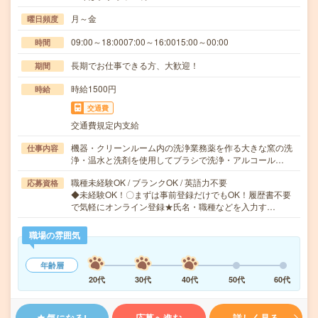
月～金
曜日頻度
09:00～18:0007:00～16:0015:00～00:00
時間
長期でお仕事できる方、大歓迎！
期間
時給1500円
時給
交通費
交通費規定内支給
機器・クリーンルーム内の洗浄業務薬を作る大きな窯の洗
仕事内容
浄・温水と洗剤を使用してブラシで洗浄・アルコール…
職種未経験OK / ブランクOK / 英語力不要
応募資格
◆未経験OK！〇まずは事前登録だけでもOK！履歴書不要
で気軽にオンライン登録★氏名・職種などを入力す…
職場の雰囲気
年齢層
20代
30代
40代
50代
60代
気になる!
応募へ進む
詳しく見る