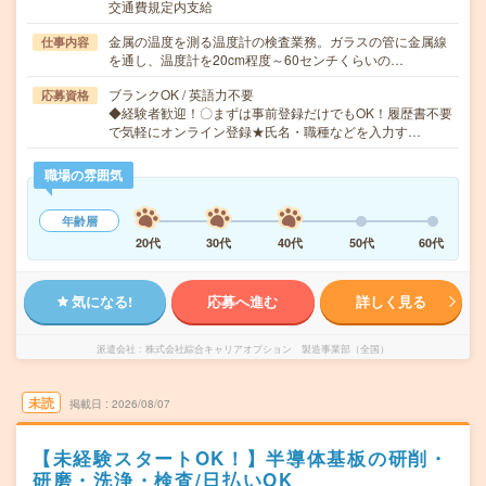
交通費規定内支給
金属の温度を測る温度計の検査業務。ガラスの管に金属線
仕事内容
を通し、温度計を20cm程度～60センチくらいの…
ブランクOK / 英語力不要
応募資格
◆経験者歓迎！〇まずは事前登録だけでもOK！履歴書不要
で気軽にオンライン登録★氏名・職種などを入力す…
職場の雰囲気
年齢層
20代
30代
40代
50代
60代
気になる!
応募へ進む
詳しく見る
派遣会社
株式会社綜合キャリアオプション 製造事業部（全国）
未読
掲載日
2026/08/07
【未経験スタートOK！】半導体基板の研削・
研磨・洗浄・検査/日払いOK