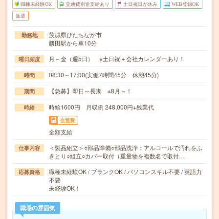
職種未経験OK
交通費別途支給あり
土日祝日が休み
WEB登録OK
派遣
茨城県ひたちなか市
勤務地
勝田駅から車10分
月～金（週5日） ※土日祝＋会社カレンダーあり！
曜日頻度
08:30～17:00(実働7時間45分 休憩45分)
時間
【急募】即日～長期 ※8月～！
期間
時給1600円 月収例 248,000円+残業代
時給
交通費
全額支給
＜製品組立＞○部品準備○部品洗浄：アルコールで汚れをふ
仕事内容
きとり○組立○カバー取付（重量物を複数名で取付…
職種未経験OK / ブランクOK / パソコンスキル不要 / 英語力
応募資格
不要
未経験OK！
職場の雰囲気