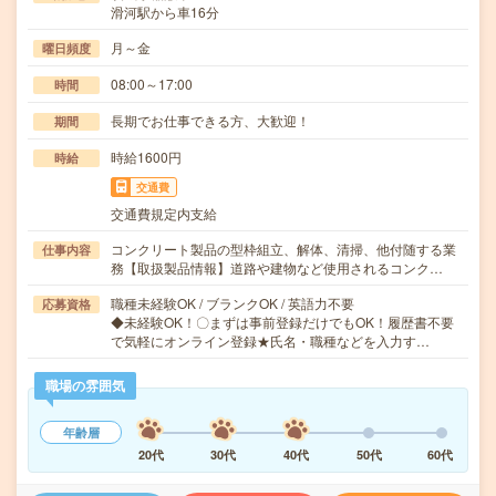
滑河駅から車16分
月～金
曜日頻度
08:00～17:00
時間
長期でお仕事できる方、大歓迎！
期間
時給1600円
時給
交通費
交通費規定内支給
コンクリート製品の型枠組立、解体、清掃、他付随する業
仕事内容
務【取扱製品情報】道路や建物など使用されるコンク…
職種未経験OK / ブランクOK / 英語力不要
応募資格
◆未経験OK！〇まずは事前登録だけでもOK！履歴書不要
で気軽にオンライン登録★氏名・職種などを入力す…
職場の雰囲気
年齢層
20代
30代
40代
50代
60代