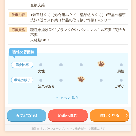
全額支給
○装置組立て（総合組み立て、部品組み立て）○部品の精密
仕事内容
洗浄○脱ガス作業（部品の取り扱い作業）※クリー…
職種未経験OK / ブランクOK / パソコンスキル不要 / 英語力
応募資格
不要
未経験OK！
職場の雰囲気
男女比率
女性
男性
職場の様子
活気がある
しずか
もっと見る
気になる!
応募へ進む
詳しく見る
派遣会社
パーソルテンプスタッフ株式会社 北関東エリア