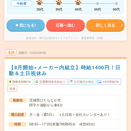
年齢層
20代
30代
40代
50代
60代
気になる!
応募へ進む
詳しく見る
派遣会社
株式会社綜合キャリアオプション 製造事業部（全国）
未読
掲載日
2026/08/08
【8月開始×メーカー内組立】時給1400円！日
勤＆土日祝休み
職種未経験OK
交通費別途支給あり
土日祝日が休み
WEB登録OK
派遣
茨城県ひたちなか市
勤務地
阿字ケ浦駅から車6分
月～金（週5日） ※土日祝＋会社カレンダーあり！
曜日頻度
08:30～17:00(実働7時間45分 休憩45分)
時間