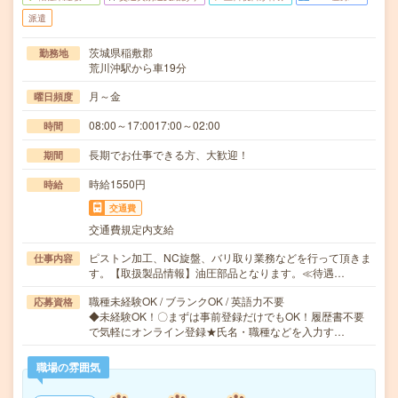
派遣
茨城県稲敷郡
勤務地
荒川沖駅から車19分
月～金
曜日頻度
08:00～17:0017:00～02:00
時間
長期でお仕事できる方、大歓迎！
期間
時給1550円
時給
交通費
交通費規定内支給
ピストン加工、NC旋盤、バリ取り業務などを行って頂きま
仕事内容
す。【取扱製品情報】油圧部品となります。≪待遇…
職種未経験OK / ブランクOK / 英語力不要
応募資格
◆未経験OK！〇まずは事前登録だけでもOK！履歴書不要
で気軽にオンライン登録★氏名・職種などを入力す…
職場の雰囲気