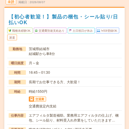
未読
掲載日
2026/08/07
【初心者歓迎！】製品の梱包・シール貼り/日
払いOK
職種未経験OK
交通費別途支給あり
土日祝日が休み
WEB登録OK
派遣
茨城県結城市
勤務地
結城駅から車8分
月～金
曜日頻度
16:45～01:30
時間
長期でお仕事できる方、大歓迎！
期間
時給1550円
時給
交通費
交通費規定内支給
エアフィルタ製造補助。業務用エアフィルタの仕上げ、梱
仕事内容
包、シール貼り、材料受入れ作業をしていただきます…