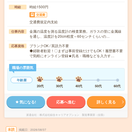
時給1500円
時給
交通費
交通費規定内支給
金属の温度を測る温度計の検査業務。ガラスの管に金属線
仕事内容
を通し、温度計を20cm程度～60センチくらいの…
ブランクOK / 英語力不要
応募資格
◆経験者歓迎！〇まずは事前登録だけでもOK！履歴書不要
で気軽にオンライン登録★氏名・職種などを入力す…
職場の雰囲気
年齢層
20代
30代
40代
50代
60代
気になる!
応募へ進む
詳しく見る
派遣会社
株式会社綜合キャリアオプション 製造事業部（全国）
未読
掲載日
2026/08/07