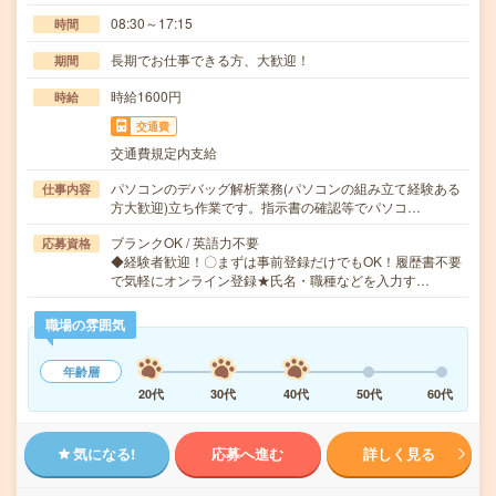
08:30～17:15
時間
長期でお仕事できる方、大歓迎！
期間
時給1600円
時給
交通費
交通費規定内支給
パソコンのデバッグ解析業務(パソコンの組み立て経験ある
仕事内容
方大歓迎)立ち作業です。指示書の確認等でパソコ…
ブランクOK / 英語力不要
応募資格
◆経験者歓迎！〇まずは事前登録だけでもOK！履歴書不要
で気軽にオンライン登録★氏名・職種などを入力す…
職場の雰囲気
年齢層
20代
30代
40代
50代
60代
気になる!
応募へ進む
詳しく見る