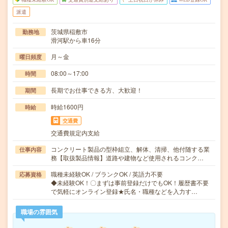
派遣
茨城県稲敷市
勤務地
滑河駅から車16分
月～金
曜日頻度
08:00～17:00
時間
長期でお仕事できる方、大歓迎！
期間
時給1600円
時給
交通費
交通費規定内支給
コンクリート製品の型枠組立、解体、清掃、他付随する業
仕事内容
務【取扱製品情報】道路や建物など使用されるコンク…
職種未経験OK / ブランクOK / 英語力不要
応募資格
◆未経験OK！〇まずは事前登録だけでもOK！履歴書不要
で気軽にオンライン登録★氏名・職種などを入力す…
職場の雰囲気