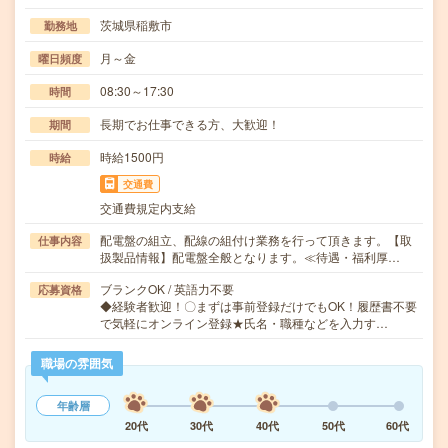
茨城県稲敷市
勤務地
月～金
曜日頻度
08:30～17:30
時間
長期でお仕事できる方、大歓迎！
期間
時給1500円
時給
交通費
交通費規定内支給
配電盤の組立、配線の組付け業務を行って頂きます。【取
仕事内容
扱製品情報】配電盤全般となります。≪待遇・福利厚…
ブランクOK / 英語力不要
応募資格
◆経験者歓迎！〇まずは事前登録だけでもOK！履歴書不要
で気軽にオンライン登録★氏名・職種などを入力す…
職場の雰囲気
年齢層
20代
30代
40代
50代
60代