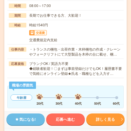
08:00～17:00
時間
長期でお仕事できる方、大歓迎！
期間
時給1540円
時給
交通費
交通費規定内支給
・トランスの梱包・出荷作業・木枠梱包の作成・クレーン
仕事内容
やフォークリフトにて大型製品を木枠の台に載せ、梱…
ブランクOK / 英語力不要
応募資格
◆経験者歓迎！〇まずは事前登録だけでもOK！履歴書不要
で気軽にオンライン登録★氏名・職種などを入力す…
職場の雰囲気
年齢層
20代
30代
40代
50代
60代
気になる!
応募へ進む
詳しく見る