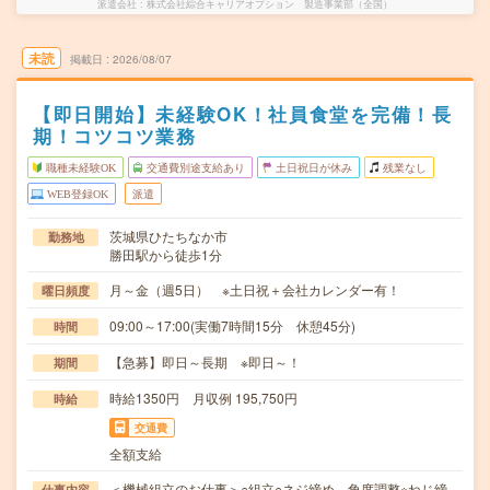
派遣会社
株式会社綜合キャリアオプション 製造事業部（全国）
未読
掲載日
2026/08/07
【即日開始】未経験OK！社員食堂を完備！長
期！コツコツ業務
職種未経験OK
交通費別途支給あり
土日祝日が休み
残業なし
WEB登録OK
派遣
茨城県ひたちなか市
勤務地
勝田駅から徒歩1分
月～金（週5日） ※土日祝＋会社カレンダー有！
曜日頻度
09:00～17:00(実働7時間15分 休憩45分)
時間
【急募】即日～長期 ※即日～！
期間
時給1350円 月収例 195,750円
時給
交通費
全額支給
＜機械組立のお仕事＞○組立○ネジ締め、角度調整※ねじ締
仕事内容