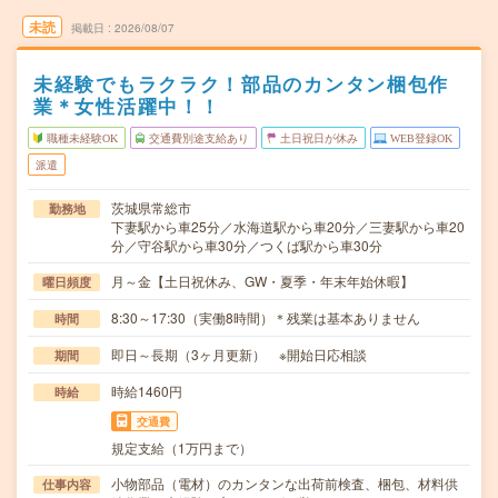
未読
掲載日
2026/08/07
未経験でもラクラク！部品のカンタン梱包作
業＊女性活躍中！！
職種未経験OK
交通費別途支給あり
土日祝日が休み
WEB登録OK
派遣
茨城県常総市
勤務地
下妻駅から車25分／水海道駅から車20分／三妻駅から車20
分／守谷駅から車30分／つくば駅から車30分
月～金【土日祝休み、GW・夏季・年末年始休暇】
曜日頻度
8:30～17:30（実働8時間）＊残業は基本ありません
時間
即日～長期（3ヶ月更新） ※開始日応相談
期間
時給1460円
時給
交通費
規定支給（1万円まで）
小物部品（電材）のカンタンな出荷前検査、梱包、材料供
仕事内容