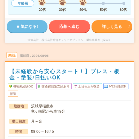
年齢層
20代
30代
40代
50代
60代
気になる!
応募へ進む
詳しく見る
派遣会社
株式会社綜合キャリアオプション 製造事業部（全国）
未読
掲載日
2026/08/06
【未経験から安心スタート！】プレス・板
金・塗装/日払いOK
職種未経験OK
交通費別途支給あり
土日祝日が休み
WEB登録OK
派遣
茨城県稲敷市
勤務地
竜ケ崎駅から車19分
月～金
曜日頻度
08:00～16:45
時間