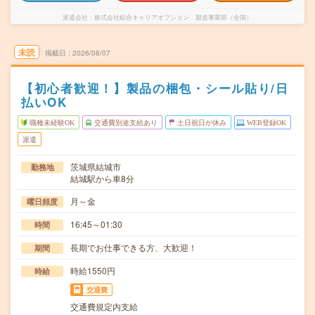
派遣会社
株式会社綜合キャリアオプション 製造事業部（全国）
未読
掲載日
2026/08/07
【初心者歓迎！】製品の梱包・シール貼り/日
払いOK
職種未経験OK
交通費別途支給あり
土日祝日が休み
WEB登録OK
派遣
茨城県結城市
勤務地
結城駅から車8分
月～金
曜日頻度
16:45～01:30
時間
長期でお仕事できる方、大歓迎！
期間
時給1550円
時給
交通費
交通費規定内支給