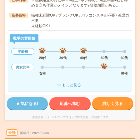
め＆立ち作業がメインとなります※研修期間がある…
職種未経験OK / ブランクOK / パソコンスキル不要 / 英語力
応募資格
不要
未経験OK！
職場の雰囲気
年齢層
20代
30代
40代
50代
60代
男女比率
女性
男性
もっと見る
気になる!
応募へ進む
詳しく見る
派遣会社
パーソルテンプスタッフ株式会社 北関東エリア
未読
掲載日
2026/08/06