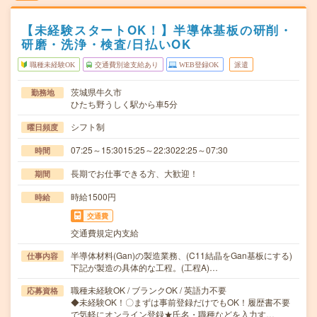
【未経験スタートOK！】半導体基板の研削・
研磨・洗浄・検査/日払いOK
職種未経験OK
交通費別途支給あり
WEB登録OK
派遣
茨城県牛久市
勤務地
ひたち野うしく駅から車5分
シフト制
曜日頻度
07:25～15:3015:25～22:3022:25～07:30
時間
長期でお仕事できる方、大歓迎！
期間
時給1500円
時給
交通費
交通費規定内支給
半導体材料(Gan)の製造業務、(C11結晶をGan基板にする)
仕事内容
下記が製造の具体的な工程。(工程A)…
職種未経験OK / ブランクOK / 英語力不要
応募資格
◆未経験OK！〇まずは事前登録だけでもOK！履歴書不要
で気軽にオンライン登録★氏名・職種などを入力す…