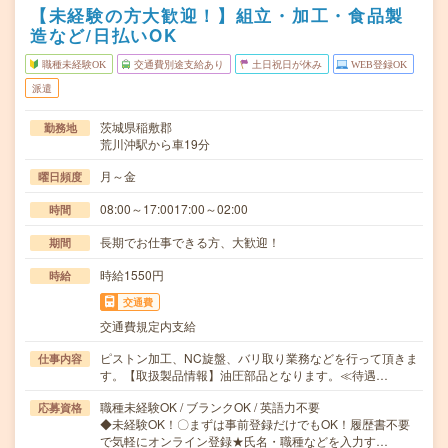
【未経験の方大歓迎！】組立・加工・食品製
造など/日払いOK
職種未経験OK
交通費別途支給あり
土日祝日が休み
WEB登録OK
派遣
茨城県稲敷郡
勤務地
荒川沖駅から車19分
月～金
曜日頻度
08:00～17:0017:00～02:00
時間
長期でお仕事できる方、大歓迎！
期間
時給1550円
時給
交通費
交通費規定内支給
ピストン加工、NC旋盤、バリ取り業務などを行って頂きま
仕事内容
す。【取扱製品情報】油圧部品となります。≪待遇…
職種未経験OK / ブランクOK / 英語力不要
応募資格
◆未経験OK！〇まずは事前登録だけでもOK！履歴書不要
で気軽にオンライン登録★氏名・職種などを入力す…