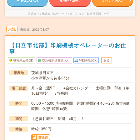
派遣会社
株式会社綜合キャリアオプション 製造事業部（全国）
未読
掲載日
2026/08/07
【日立市北部】印刷機械オペレーターのお仕
事
職種未経験OK
交通費別途支給あり
WEB登録OK
派遣
茨城県日立市
勤務地
小木津駅から徒歩25分
月～金（週5日） ※会社カレンダー 土曜出勤一部有（年
曜日頻度
16日前後） ※当番制
06:00～15:00(実働8時間 休憩1時間)14:40～23:40(実働8
時間
時間 休憩1時間)※繁…
【急募】即日～長期 ※8月～！
期間
時給1350円
時給
交通費