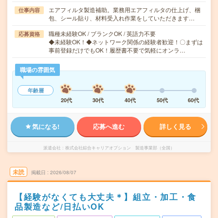
エアフィルタ製造補助。業務用エアフィルタの仕上げ、梱
仕事内容
包、シール貼り、材料受入れ作業をしていただきます…
職種未経験OK / ブランクOK / 英語力不要
応募資格
◆未経験OK！◆ネットワーク関係の経験者歓迎！〇まずは
事前登録だけでもOK！履歴書不要で気軽にオンラ…
職場の雰囲気
年齢層
20代
30代
40代
50代
60代
気になる!
応募へ進む
詳しく見る
派遣会社
株式会社綜合キャリアオプション 製造事業部（全国）
未読
掲載日
2026/08/07
【経験がなくても大丈夫＊】組立・加工・食
品製造など/日払いOK