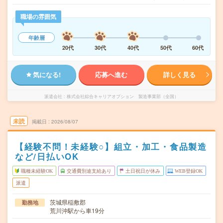
職場の雰囲気
年齢層
20代
30代
40代
50代
60代
気になる!
応募へ進む
詳しく見る
派遣会社
株式会社綜合キャリアオプション 製造事業部（全国）
未読
掲載日
2026/08/07
【経験不問！未経験○】組立・加工・食品製造
など/日払いOK
職種未経験OK
交通費別途支給あり
土日祝日が休み
WEB登録OK
派遣
茨城県稲敷郡
勤務地
荒川沖駅から車19分