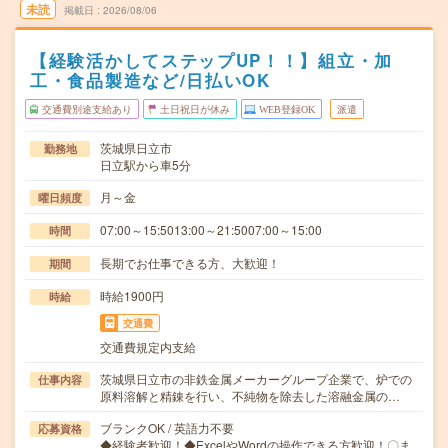
未読
掲載日
2026/08/06
【経験活かしてステップUP！！】組立・加
工・食品製造など/日払いOK
交通費別途支給あり
土日祝日が休み
WEB登録OK
派遣
茨城県日立市
勤務地
日立駅から車5分
月～金
曜日頻度
07:00～15:5013:00～21:5007:00～15:00
時間
長期でお仕事できる方、大歓迎！
期間
時給1900円
時給
交通費
交通費規定内支給
茨城県日立市の非鉄金属メーカーグループ企業で、炉での
仕事内容
原料溶解と精錬を行い、不純物を除去した溶融金属の…
ブランクOK / 英語力不要
応募資格
◆経験者歓迎！◆ExcelやWordの操作できる方歓迎！〇ま