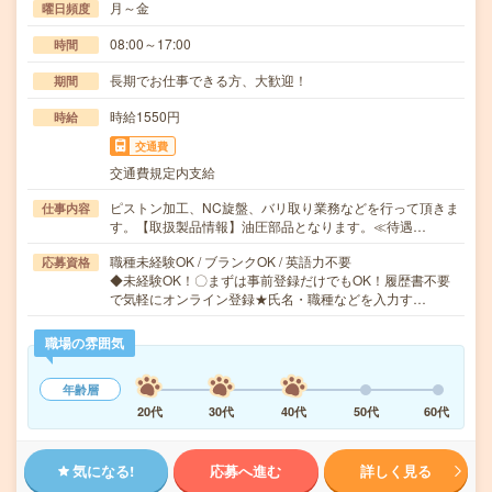
月～金
曜日頻度
08:00～17:00
時間
長期でお仕事できる方、大歓迎！
期間
時給1550円
時給
交通費
交通費規定内支給
ピストン加工、NC旋盤、バリ取り業務などを行って頂きま
仕事内容
す。【取扱製品情報】油圧部品となります。≪待遇…
職種未経験OK / ブランクOK / 英語力不要
応募資格
◆未経験OK！〇まずは事前登録だけでもOK！履歴書不要
で気軽にオンライン登録★氏名・職種などを入力す…
職場の雰囲気
年齢層
20代
30代
40代
50代
60代
気になる!
応募へ進む
詳しく見る