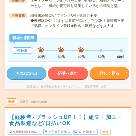
オートメーション化された工場での作業。機械オペレータ
仕事内容
ーとして、機械が規定通り稼働しているかの確認と監…
職種未経験OK / ブランクOK / 英語力不要
応募資格
◆未経験OK！〇まずは事前登録だけでもOK！履歴書不要
で気軽にオンライン登録★氏名・職種などを入力す…
職場の雰囲気
年齢層
20代
30代
40代
50代
60代
気になる!
応募へ進む
詳しく見る
派遣会社
株式会社綜合キャリアオプション 製造事業部（全国）
未読
掲載日
2026/08/06
【経験者×ブラッシュUP！！】組立・加工・
食品製造など/日払いOK
交通費別途支給あり
土日祝日が休み
WEB登録OK
派遣