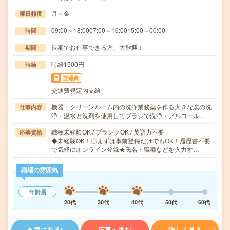
月～金
曜日頻度
09:00～18:0007:00～16:0015:00～00:00
時間
長期でお仕事できる方、大歓迎！
期間
時給1500円
時給
交通費
交通費規定内支給
機器・クリーンルーム内の洗浄業務薬を作る大きな窯の洗
仕事内容
浄・温水と洗剤を使用してブラシで洗浄・アルコール…
職種未経験OK / ブランクOK / 英語力不要
応募資格
◆未経験OK！〇まずは事前登録だけでもOK！履歴書不要
で気軽にオンライン登録★氏名・職種などを入力す…
職場の雰囲気
年齢層
20代
30代
40代
50代
60代
気になる!
応募へ進む
詳しく見る