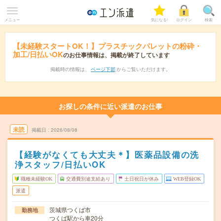
メニュー
気になる!
ログイン
検索
【未経験スタートOK！】プラスチックパレットの粉砕・
加工/日払いOK
のお仕事情報は、掲載が終了しています
掲載時の情報は、
ページ下部
からご覧いただけます。
お探しの条件に近い派遣のお仕事
未読
掲載日
2026/08/08
【経験がなくても大丈夫＊】医薬品設備の洗
浄スタッフ/日払いOK
職種未経験OK
交通費別途支給あり
土日祝日が休み
WEB登録OK
派遣
茨城県つくば市
勤務地
つくば駅から車20分