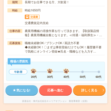
長期でお仕事できる方、大歓迎！
期間
時給1650円
時給
交通費
交通費規定内支給
農業用機械の溶接作業を行って頂きます。【取扱製品情
仕事内容
報】農業用機械全般となります。≪待遇・福利厚生≫・…
職種未経験OK / ブランクOK / 英語力不要
応募資格
◆未経験OK！〇まずは事前登録だけでもOK！履歴書不要
で気軽にオンライン登録★氏名・職種などを入力す…
職場の雰囲気
年齢層
20代
30代
40代
50代
60代
気になる!
応募へ進む
詳しく見る
派遣会社
株式会社綜合キャリアオプション 製造事業部（全国）