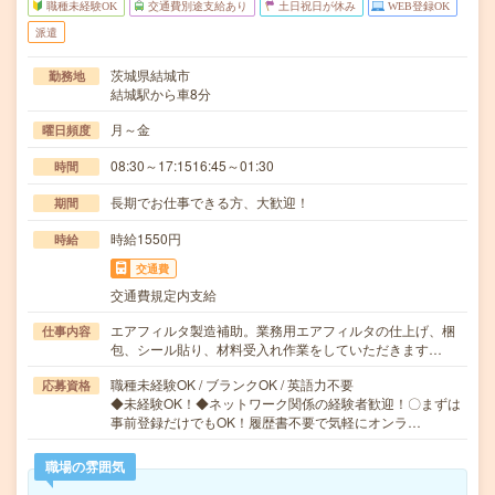
職種未経験OK
交通費別途支給あり
土日祝日が休み
WEB登録OK
派遣
茨城県結城市
勤務地
結城駅から車8分
月～金
曜日頻度
08:30～17:1516:45～01:30
時間
長期でお仕事できる方、大歓迎！
期間
時給1550円
時給
交通費
交通費規定内支給
エアフィルタ製造補助。業務用エアフィルタの仕上げ、梱
仕事内容
包、シール貼り、材料受入れ作業をしていただきます…
職種未経験OK / ブランクOK / 英語力不要
応募資格
◆未経験OK！◆ネットワーク関係の経験者歓迎！〇まずは
事前登録だけでもOK！履歴書不要で気軽にオンラ…
職場の雰囲気