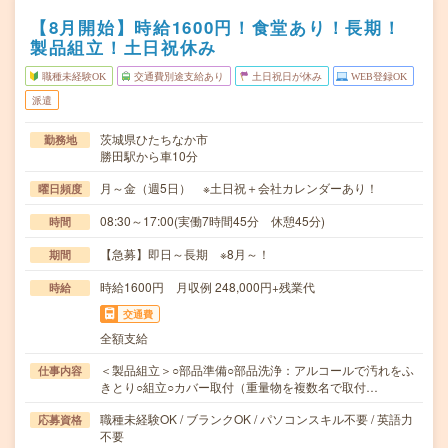
【8月開始】時給1600円！食堂あり！長期！
製品組立！土日祝休み
職種未経験OK
交通費別途支給あり
土日祝日が休み
WEB登録OK
派遣
茨城県ひたちなか市
勤務地
勝田駅から車10分
月～金（週5日） ※土日祝＋会社カレンダーあり！
曜日頻度
08:30～17:00(実働7時間45分 休憩45分)
時間
【急募】即日～長期 ※8月～！
期間
時給1600円 月収例 248,000円+残業代
時給
交通費
全額支給
＜製品組立＞○部品準備○部品洗浄：アルコールで汚れをふ
仕事内容
きとり○組立○カバー取付（重量物を複数名で取付…
職種未経験OK / ブランクOK / パソコンスキル不要 / 英語力
応募資格
不要