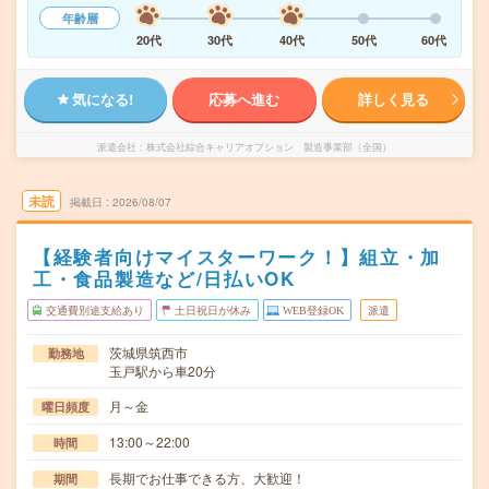
年齢層
20代
30代
40代
50代
60代
気になる!
応募へ進む
詳しく見る
派遣会社
株式会社綜合キャリアオプション 製造事業部（全国）
未読
掲載日
2026/08/07
【経験者向けマイスターワーク！】組立・加
工・食品製造など/日払いOK
交通費別途支給あり
土日祝日が休み
WEB登録OK
派遣
茨城県筑西市
勤務地
玉戸駅から車20分
月～金
曜日頻度
13:00～22:00
時間
長期でお仕事できる方、大歓迎！
期間