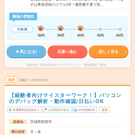
ずは事前登録だけでもOK！履歴書不要で気…
職場の雰囲気
年齢層
20代
30代
40代
50代
60代
気になる!
応募へ進む
詳しく見る
派遣会社
株式会社綜合キャリアオプション 製造事業部（全国）
未読
掲載日
2026/08/06
【経験者向けマイスターワーク！】パソコン
のデバッグ解析・動作確認/日払いOK
交通費別途支給あり
土日祝日が休み
WEB登録OK
派遣
茨城県筑西市
勤務地
月～金
曜日頻度