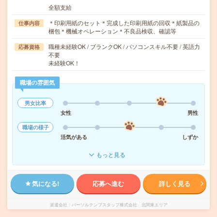
全額支給
＊印刷用紙のセット＊完成した印刷用紙の回収＊紙製品の
仕事内容
梱包＊機械オペレーション＊不良品検収、確認等
職種未経験OK / ブランクOK / パソコンスキル不要 / 英語力
応募資格
不要
未経験OK！
職場の雰囲気
男女比率
女性
男性
職場の様子
活気がある
しずか
もっと見る
気になる!
応募へ進む
詳しく見る
派遣会社
パーソルテンプスタッフ株式会社 北関東エリア