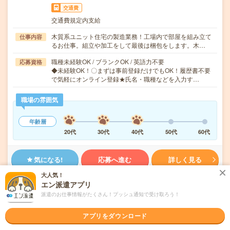
交通費
交通費規定内支給
木質系ユニット住宅の製造業務！工場内で部屋を組み立て
仕事内容
るお仕事。組立や加工をして最後は梱包をします。木…
職種未経験OK / ブランクOK / 英語力不要
応募資格
◆未経験OK！〇まずは事前登録だけでもOK！履歴書不要
で気軽にオンライン登録★氏名・職種などを入力す…
職場の雰囲気
年齢層
20代
30代
40代
50代
60代
気になる!
応募へ進む
詳しく見る
大人気！
派遣会社
株式会社綜合キャリアオプション 製造事業部（全国）
エン派遣アプリ
派遣のお仕事情報がたくさん！プッシュ通知で受け取ろう！
未読
掲載日
2026/08/06
アプリをダウンロード