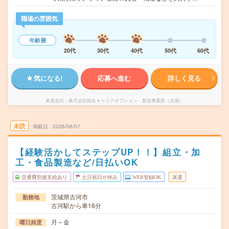
職場の雰囲気
年齢層
20代
30代
40代
50代
60代
気になる!
応募へ進む
詳しく見る
派遣会社
株式会社綜合キャリアオプション 製造事業部（全国）
未読
掲載日
2026/08/07
【経験活かしてステップUP！！】組立・加
工・食品製造など/日払いOK
交通費別途支給あり
土日祝日が休み
WEB登録OK
派遣
茨城県古河市
勤務地
古河駅から車16分
月～金
曜日頻度