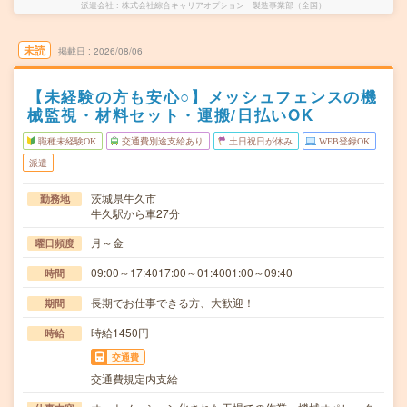
派遣会社
株式会社綜合キャリアオプション 製造事業部（全国）
未読
掲載日
2026/08/06
【未経験の方も安心○】メッシュフェンスの機
械監視・材料セット・運搬/日払いOK
職種未経験OK
交通費別途支給あり
土日祝日が休み
WEB登録OK
派遣
茨城県牛久市
勤務地
牛久駅から車27分
月～金
曜日頻度
09:00～17:4017:00～01:4001:00～09:40
時間
長期でお仕事できる方、大歓迎！
期間
時給1450円
時給
交通費
交通費規定内支給