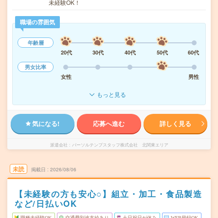
未経験OK！
職場の雰囲気
年齢層
20代
30代
40代
50代
60代
男女比率
女性
男性
もっと見る
気になる!
応募へ進む
詳しく見る
派遣会社
パーソルテンプスタッフ株式会社 北関東エリア
未読
掲載日
2026/08/06
【未経験の方も安心○】組立・加工・食品製造
など/日払いOK
職種未経験OK
交通費別途支給あり
土日祝日が休み
WEB登録OK