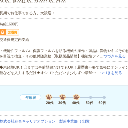
06:50～15:0014:50～23:0022:50～07:00
長期でお仕事できる方、大歓迎！
時給1600円
交通費
交通費規定内支給
・機能性フィルムに保護フィルムを貼る機械の操作・製品に異物やキズその
を目視で検査・その他付随業務【取扱製品情報】機能性フィ…
つづきを見る
◆未経験OK！〇まずは事前登録だけでもOK！履歴書不要で気軽にオンライ
種などを入力するだけ★オシゴトただいま少しずつ増加中…
つづきを見る
年齢層
20代
30代
40代
50代
60代
株式会社綜合キャリアオプション 製造事業部（全国）