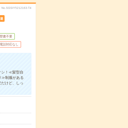
No.SGSIY5212163-T4
遣
歴書不要
電話対応なし
ナシ！≪髪型自
リ≫制服がある
安だけど、しっ