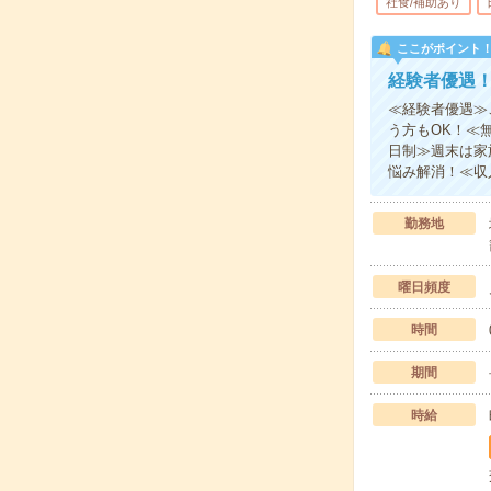
社食/補助あり
ここがポイント
経験者優遇
≪経験者優遇≫
う方もOK！≪
日制≫週末は家
悩み解消！≪収
勤務地
曜日頻度
時間
期間
時給