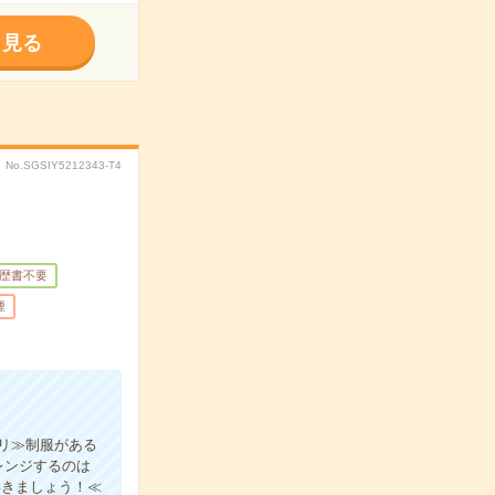
く見る
No.SGSIY5212343-T4
歴書不要
煙
リ≫制服がある
レンジするのは
いきましょう！≪