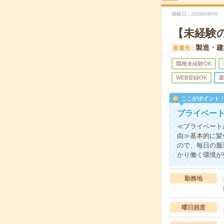
掲載日
2026/08/06
【未経験
製造・建
派遣先
職種未経験OK
WEB登録OK
週
ここがポイント
プライベー
≪プライベート
由≫基本的に髪
ので、毎日の服
かり働く環境が
勤務地
曜日頻度