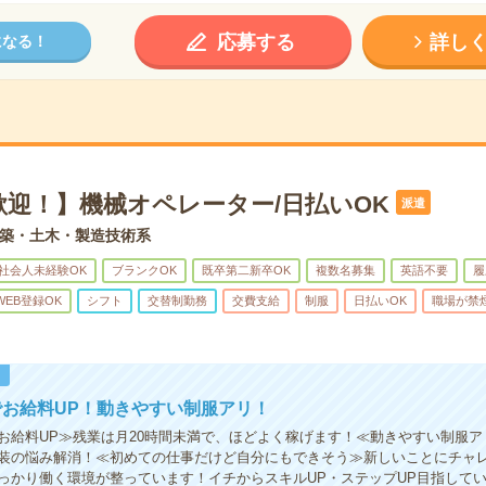
応募する
詳し
になる！
歓迎！】機械オペレーター/日払いOK
派遣
築・土木・製造技術系
社会人未経験OK
ブランクOK
既卒第二新卒OK
複数名募集
英語不要
履
WEB登録OK
シフト
交替制勤務
交費支給
制服
日払いOK
職場が禁
！
お給料UP！動きやすい制服アリ！
お給料UP≫残業は月20時間未満で、ほどよく稼げます！≪動きやすい制服ア
装の悩み解消！≪初めての仕事だけど自分にもできそう≫新しいことにチャ
っかり働く環境が整っています！イチからスキルUP・ステップUP目指して