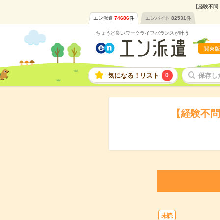
【経験不問
エン派遣
74686
件
エンバイト
82531
件
ちょうど良いワークライフバランスが叶う
関東版
気になる！リスト
0
保存し
【経験不問
未読