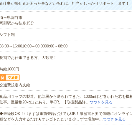
る仕事が探せる≫困った事などがあれば、担当がしっかりサポートします！
埼玉県深谷市
岡部駅から徒歩15分
シフト制
08:00～16:0016:00～00:0000:00～08:00
長期でお仕事できる方、大歓迎！
時給1600円
交通費
交通費規定内支給
食品用ラップの製造。他部署から送られてきた、1000mほど巻かれた芯を機
仕事。重量物20kgほどあり。半CR。【取扱製品詳…
つづきを見る
◆未経験OK！〇まずは事前登録だけでもOK！履歴書不要で気軽にオンライ
種などを入力するだけ★オシゴトただいま少しずつ増加中…
つづきを見る