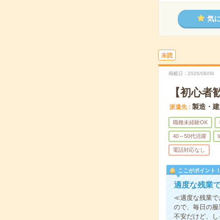
気
未読
掲載日
2026/08/06
【初心者
製造・建
派遣先
職種未経験OK
40～50代活躍
電話対応なし
ここがポイント
適度な残業で
≪適度な残業で
ので、毎日の服
不安だけど、し