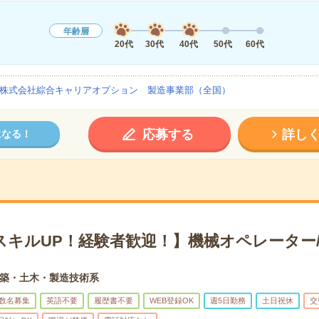
年齢層
20代
30代
40代
50代
60代
株式会社綜合キャリアオプション 製造事業部（全国）
応募する
詳し
になる！
スキルUP！経験者歓迎！】機械オペレーター/
築・土木・製造技術系
数名募集
英語不要
履歴書不要
WEB登録OK
週5日勤務
土日祝休
交