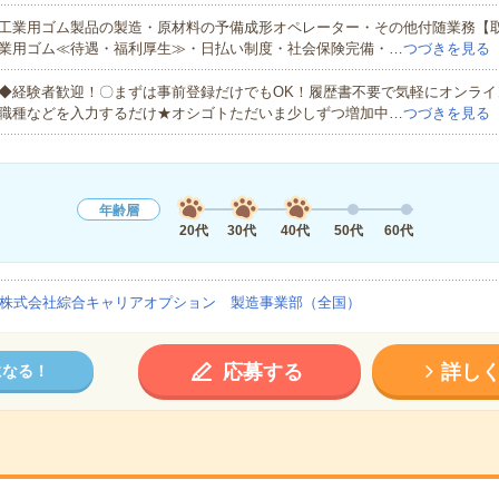
工業用ゴム製品の製造・原材料の予備成形オペレーター・その他付随業務【
業用ゴム≪待遇・福利厚生≫・日払い制度・社会保険完備・…
つづきを見る
◆経験者歓迎！〇まずは事前登録だけでもOK！履歴書不要で気軽にオンライ
職種などを入力するだけ★オシゴトただいま少しずつ増加中…
つづきを見る
年齢層
20代
30代
40代
50代
60代
株式会社綜合キャリアオプション 製造事業部（全国）
応募する
詳し
になる！