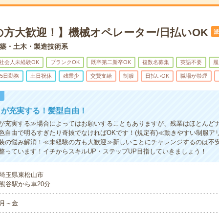
の方大歓迎！】機械オペレーター/日払いOK
派
築・土木・製造技術系
社会人未経験OK
ブランクOK
既卒第二新卒OK
複数名募集
英語不要
履
5日勤務
土日祝休
残業少
交費支給
制服
日払いOK
職場が禁煙
！
トが充実する！髪型自由！
が充実する≫場合によってはお願いすることもありますが、残業はほとんど
色自由で明るすぎたり奇抜でなければOKです！(規定有)≪動きやすい制服ア
装の悩み解消！≪未経験の方も大歓迎≫新しいことにチャレンジするのは不
整っています！イチからスキルUP・ステップUP目指していきましょう！
埼玉県東松山市
熊谷駅から車20分
月～金