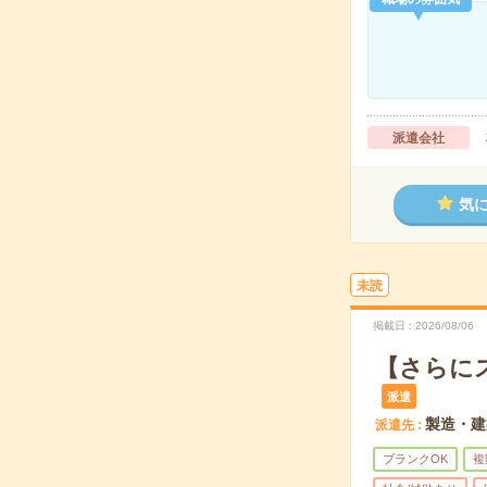
派遣会社
気
未読
掲載日
2026/08/06
【さらに
派遣
製造・建
派遣先
ブランクOK
複