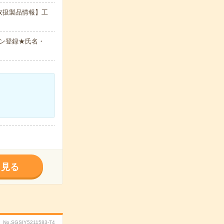
取扱製品情報】工
ン登録★氏名・
く見る
No.SGSIY5211583-T4