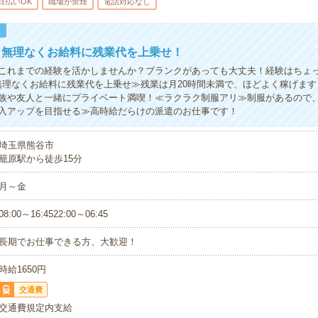
日払いOK
職場が禁煙
電話対応なし
！
！無理なくお給料に残業代を上乗せ！
これまでの経験を活かしませんか？ブランクがあっても大丈夫！経験はちょ
無理なくお給料に残業代を上乗せ≫残業は月20時間未満で、ほどよく稼げま
族や友人と一緒にプライベート満喫！≪ラクラク制服アリ≫制服があるので
入アップを目指せる≫高時給だらけの派遣のお仕事です！
埼玉県熊谷市
籠原駅から徒歩15分
月～金
08:00～16:4522:00～06:45
長期でお仕事できる方、大歓迎！
時給1650円
交通費
交通費規定内支給