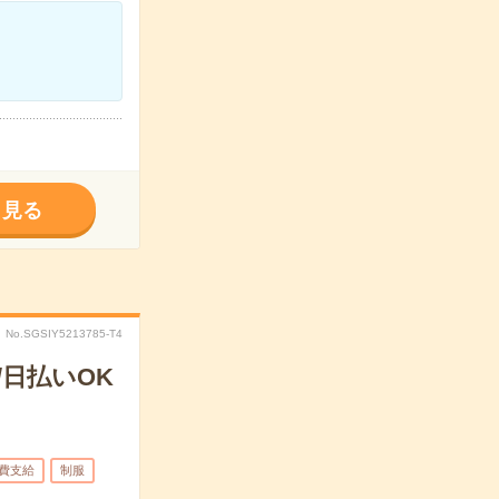
く見る
No.SGSIY5213785-T4
日払いOK
費支給
制服