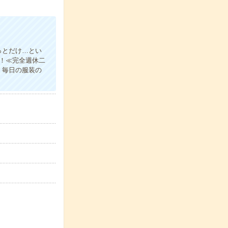
っとだけ…とい
す！≪完全週休二
、毎日の服装の