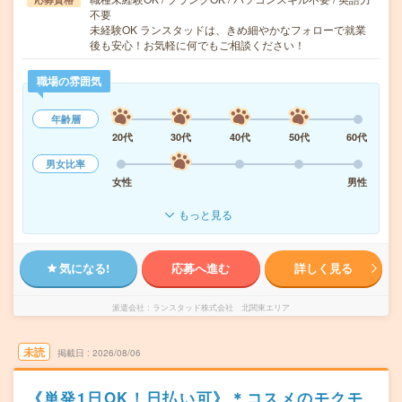
不要
未経験OK ランスタッドは、きめ細やかなフォローで就業
後も安心！お気軽に何でもご相談ください！
職場の雰囲気
年齢層
20代
30代
40代
50代
60代
男女比率
女性
男性
もっと見る
気になる!
応募へ進む
詳しく見る
派遣会社
ランスタッド株式会社 北関東エリア
未読
掲載日
2026/08/06
《単発1日OK！日払い可》＊コスメのモクモ