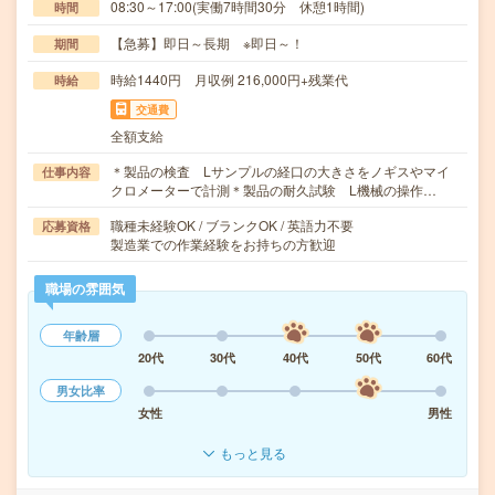
08:30～17:00(実働7時間30分 休憩1時間)
時間
【急募】即日～長期 ※即日～！
期間
時給1440円 月収例 216,000円+残業代
時給
交通費
全額支給
＊製品の検査 Lサンプルの経口の大きさをノギスやマイ
仕事内容
クロメーターで計測＊製品の耐久試験 L機械の操作…
職種未経験OK / ブランクOK / 英語力不要
応募資格
製造業での作業経験をお持ちの方歓迎
職場の雰囲気
年齢層
20代
30代
40代
50代
60代
男女比率
女性
男性
もっと見る