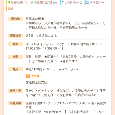
職種未経験OK
交通費別途支給あり
土日祝日が休み
WEB登録OK
派遣
群馬県前橋市
勤務地
前橋駅から---分／群馬総社駅から---分／新前橋駅から---分
／前橋大島駅から---分／中央前橋駅から---分
週5日 ※派遣先による
曜日頻度
週5フルタイムがメインです！＜勤務時間の例＞8:00～
時間
17:008:30～17:309:00～18:…
即日～長期 ★応募から「最短2日後」に勤務OK！スター
期間
ト日はご相談ください。★急募です！
時給1100円～1600円 ★Wワーク不可
時給
交通費
交通費全額支給
仕分け・ピッキング・検品など、ご希望に合わせてお仕事
仕事内容
をご紹介！＼例えばこんなお仕事／〇商品の箱詰め・…
職種未経験OK / ブランクOK / パソコンスキル不要 / 英語力
応募資格
不要
【来社不要、WEB登録OK！】〇未経験大歓迎！〇フリー