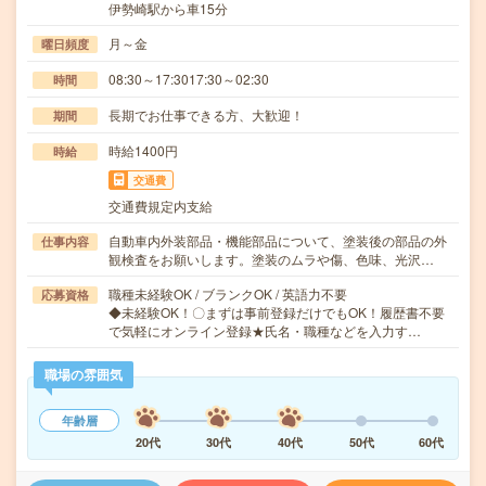
伊勢崎駅から車15分
月～金
曜日頻度
08:30～17:3017:30～02:30
時間
長期でお仕事できる方、大歓迎！
期間
時給1400円
時給
交通費
交通費規定内支給
自動車内外装部品・機能部品について、塗装後の部品の外
仕事内容
観検査をお願いします。塗装のムラや傷、色味、光沢…
職種未経験OK / ブランクOK / 英語力不要
応募資格
◆未経験OK！〇まずは事前登録だけでもOK！履歴書不要
で気軽にオンライン登録★氏名・職種などを入力す…
職場の雰囲気
年齢層
20代
30代
40代
50代
60代