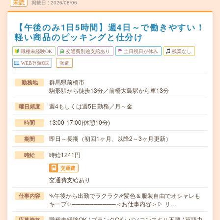
未読
掲載日
2026/08/06
【午後のみ1日5時間】週4日～で働きやすい！
軽い商品のピッキングと仕分け
職種未経験OK
交通費別途支給あり
土日祝日が休み
残業なし
WEB登録OK
派遣
群馬県前橋市
勤務地
駒形駅から徒歩13分／前橋大島駅から車13分
週4もしくは週5日勤務／月～金
曜日頻度
13:00-17:00(休憩10分)
時間
即日～長期（初回1ヶ月、以降2～3ヶ月更新）
期間
時給1241円
時給
交通費
交通費支給あり
⳹午後から出勤でラクラク⳼髪色＆服装自由でオシャレも
仕事内容
キープ✨──────────＜お仕事内容＞▷ リ…
職種未経験OK / ブランクOK / パソコンスキル不要 / 英語力
応募資格