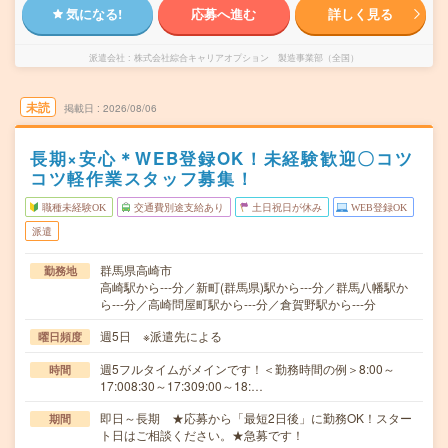
気になる!
応募へ進む
詳しく見る
派遣会社
株式会社綜合キャリアオプション 製造事業部（全国）
未読
掲載日
2026/08/06
長期×安心＊WEB登録OK！未経験歓迎〇コツ
コツ軽作業スタッフ募集！
職種未経験OK
交通費別途支給あり
土日祝日が休み
WEB登録OK
派遣
群馬県高崎市
勤務地
高崎駅から---分／新町(群馬県)駅から---分／群馬八幡駅か
ら---分／高崎問屋町駅から---分／倉賀野駅から---分
週5日 ※派遣先による
曜日頻度
週5フルタイムがメインです！＜勤務時間の例＞8:00～
時間
17:008:30～17:309:00～18:…
即日～長期 ★応募から「最短2日後」に勤務OK！スター
期間
ト日はご相談ください。★急募です！