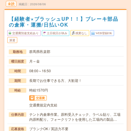
未読
掲載日
2026/08/06
【経験者×ブラッシュUP！！】ブレーキ部品
の倉庫・運搬/日払いOK
交通費別途支給あり
土日祝日が休み
残業なし
WEB登録OK
派遣
群馬県邑楽郡
勤務地
月～金
曜日頻度
08:00～16:50
時間
長期でお仕事できる方、大歓迎！
期間
時給1570円
時給
交通費
交通費規定内支給
テント内倉庫作業。原料受入チェック、ラベル貼り、工場
仕事内容
内原料配り。フォークリフトを使用した工場内の製品…
ブランクOK / 英語力不要
応募資格