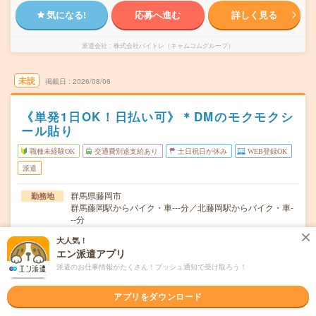
気になる!
応募へ進む
詳しく見る
派遣会社
株式会社バイトレ（キャムコムグループ）
未読
掲載日
2026/08/06
《単発1日OK！日払い可》＊DMのモクモクシ
ール貼り
職種未経験OK
交通費別途支給あり
土日祝日が休み
WEB登録OK
派遣
群馬県藤岡市
勤務地
群馬藤岡駅からバイク・車---分／北藤岡駅からバイク・車-
--分
大人気！
週0日～/月1日～OK！（月～日のあいだ）★「火曜と木曜
曜日頻度
エン派遣アプリ
の午後だけ」など色々な働き方ができます！★お仕事ゼロ
の週があっても大丈夫。働きたい日、お休みの希望はお気
派遣のお仕事情報がたくさん！プッシュ通知で受け取ろう！
軽にご相談ください！
アプリをダウンロード
＜1日3時間～OK！＞▼ 例えば… ▼15:00～18:0015:00～
時間
22:0017:00～22:…