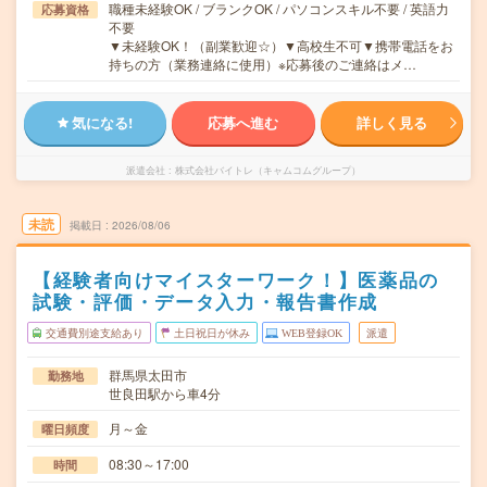
職種未経験OK / ブランクOK / パソコンスキル不要 / 英語力
応募資格
不要
▼未経験OK！（副業歓迎☆）▼高校生不可▼携帯電話をお
持ちの方（業務連絡に使用）※応募後のご連絡はメ…
気になる!
応募へ進む
詳しく見る
派遣会社
株式会社バイトレ（キャムコムグループ）
未読
掲載日
2026/08/06
【経験者向けマイスターワーク！】医薬品の
試験・評価・データ入力・報告書作成
交通費別途支給あり
土日祝日が休み
WEB登録OK
派遣
群馬県太田市
勤務地
世良田駅から車4分
月～金
曜日頻度
08:30～17:00
時間