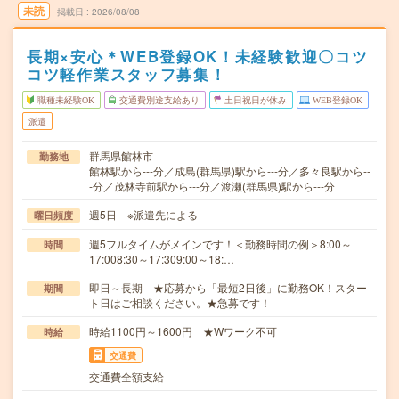
未読
掲載日
2026/08/08
長期×安心＊WEB登録OK！未経験歓迎〇コツ
コツ軽作業スタッフ募集！
職種未経験OK
交通費別途支給あり
土日祝日が休み
WEB登録OK
派遣
群馬県館林市
勤務地
館林駅から---分／成島(群馬県)駅から---分／多々良駅から--
-分／茂林寺前駅から---分／渡瀬(群馬県)駅から---分
週5日 ※派遣先による
曜日頻度
週5フルタイムがメインです！＜勤務時間の例＞8:00～
時間
17:008:30～17:309:00～18:…
即日～長期 ★応募から「最短2日後」に勤務OK！スター
期間
ト日はご相談ください。★急募です！
時給1100円～1600円 ★Wワーク不可
時給
交通費
交通費全額支給