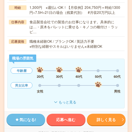
1,300円 ※週払いOK！【月収例】204,750円＝時給1300
時給
円×7.5H×21日の場合（残業代別） #月収20万円以上
食品製造会社での製造のお仕事になります。具体的に
仕事内容
は…・原木をパレットに乗せる・キノコの種付け・ラッ
ピ…
職種未経験OK / ブランクOK / 英語力不要
応募資格
※特別な経験やスキルはいりません※未経験OK
職場の雰囲気
年齢層
20代
30代
40代
50代
60代
男女比率
女性
男性
もっと見る
気になる!
応募へ進む
詳しく見る