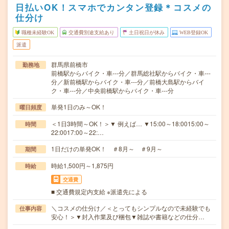
日払いOK！スマホでカンタン登録＊コスメの
仕分け
職種未経験OK
交通費別途支給あり
土日祝日が休み
WEB登録OK
派遣
群馬県前橋市
勤務地
前橋駅からバイク・車---分／群馬総社駅からバイク・車---
分／新前橋駅からバイク・車---分／前橋大島駅からバイ
ク・車---分／中央前橋駅からバイク・車---分
単発1日のみ～OK！
曜日頻度
＜1日3時間～OK！＞▼ 例えば… ▼15:00～18:0015:00～
時間
22:0017:00～22:…
1日だけの単発OK！ ＃8月～ ＃9月～
期間
時給1,500円～1,875円
時給
交通費
■ 交通費規定内支給 ※派遣先による
＼コスメの仕分け／＜とってもシンプルなので未経験でも
仕事内容
安心！＞▼封入作業及び梱包▼雑誌や書籍などの仕分…