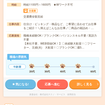
時給1100円～1600円 ★Wワーク不可
時給
交通費
交通費全額支給
仕分け・ピッキング・検品など、ご希望に合わせてお仕事
仕事内容
をご紹介！＼例えばこんなお仕事／〇商品の箱詰め・…
職種未経験OK / ブランクOK / パソコンスキル不要 / 英語力
応募資格
不要
【来社不要、WEB登録OK！】〇未経験大歓迎！〇フリー
ター、主婦(夫) 大歓迎！〇ブランクOK〇週5…
職場の雰囲気
年齢層
20代
30代
40代
50代
60代
気になる!
応募へ進む
詳しく見る
派遣会社
株式会社テクノ・サービス 採用担当