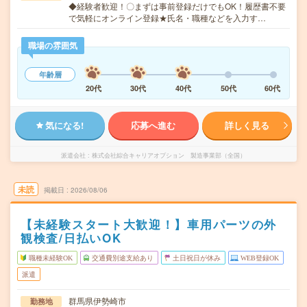
◆経験者歓迎！〇まずは事前登録だけでもOK！履歴書不要
で気軽にオンライン登録★氏名・職種などを入力す…
職場の雰囲気
年齢層
20代
30代
40代
50代
60代
気になる!
応募へ進む
詳しく見る
派遣会社
株式会社綜合キャリアオプション 製造事業部（全国）
未読
掲載日
2026/08/06
【未経験スタート大歓迎！】車用パーツの外
観検査/日払いOK
職種未経験OK
交通費別途支給あり
土日祝日が休み
WEB登録OK
派遣
群馬県伊勢崎市
勤務地