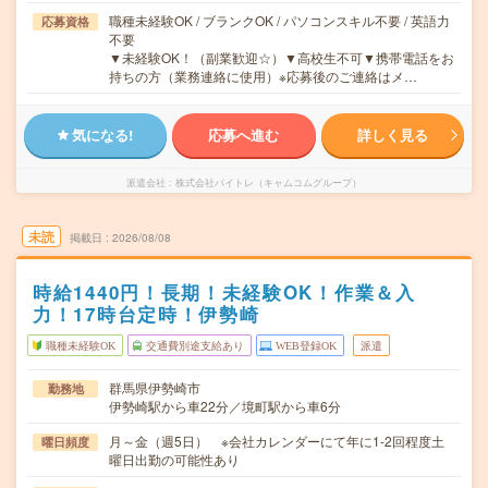
職種未経験OK / ブランクOK / パソコンスキル不要 / 英語力
応募資格
不要
▼未経験OK！（副業歓迎☆）▼高校生不可▼携帯電話をお
持ちの方（業務連絡に使用）※応募後のご連絡はメ…
気になる!
応募へ進む
詳しく見る
派遣会社
株式会社バイトレ（キャムコムグループ）
未読
掲載日
2026/08/08
時給1440円！長期！未経験OK！作業＆入
力！17時台定時！伊勢崎
職種未経験OK
交通費別途支給あり
WEB登録OK
派遣
群馬県伊勢崎市
勤務地
伊勢崎駅から車22分／境町駅から車6分
月～金（週5日） ※会社カレンダーにて年に1-2回程度土
曜日頻度
曜日出勤の可能性あり