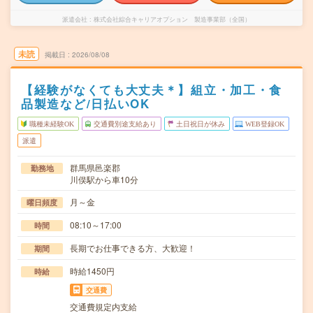
派遣会社
株式会社綜合キャリアオプション 製造事業部（全国）
未読
掲載日
2026/08/08
【経験がなくても大丈夫＊】組立・加工・食
品製造など/日払いOK
職種未経験OK
交通費別途支給あり
土日祝日が休み
WEB登録OK
派遣
群馬県邑楽郡
勤務地
川俣駅から車10分
月～金
曜日頻度
08:10～17:00
時間
長期でお仕事できる方、大歓迎！
期間
時給1450円
時給
交通費
交通費規定内支給