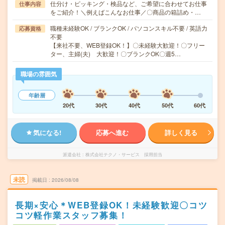
仕分け・ピッキング・検品など、ご希望に合わせてお仕事
仕事内容
をご紹介！＼例えばこんなお仕事／〇商品の箱詰め・…
職種未経験OK / ブランクOK / パソコンスキル不要 / 英語力
応募資格
不要
【来社不要、WEB登録OK！】〇未経験大歓迎！〇フリー
ター、主婦(夫) 大歓迎！〇ブランクOK〇週5…
職場の雰囲気
年齢層
20代
30代
40代
50代
60代
気になる!
応募へ進む
詳しく見る
派遣会社
株式会社テクノ・サービス 採用担当
未読
掲載日
2026/08/08
長期×安心＊WEB登録OK！未経験歓迎〇コツ
コツ軽作業スタッフ募集！