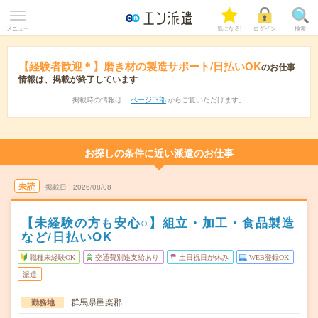
メニュー
気になる!
ログイン
検索
【経験者歓迎＊】磨き材の製造サポート/日払いOK
のお仕事
情報は、掲載が終了しています
掲載時の情報は、
ページ下部
からご覧いただけます。
お探しの条件に近い派遣のお仕事
未読
掲載日
2026/08/08
【未経験の方も安心○】組立・加工・食品製造
など/日払いOK
職種未経験OK
交通費別途支給あり
土日祝日が休み
WEB登録OK
派遣
群馬県邑楽郡
勤務地