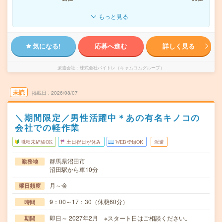
もっと見る
気になる!
応募へ進む
詳しく見る
派遣会社
株式会社バイトレ（キャムコムグループ）
未読
掲載日
2026/08/07
＼期間限定／男性活躍中＊あの有名キノコの
会社での軽作業
職種未経験OK
土日祝日が休み
WEB登録OK
派遣
群馬県沼田市
勤務地
沼田駅から車10分
月～金
曜日頻度
9：00～17：30（休憩60分）
時間
即日～ 2027年2月 ※スタート日はご相談ください。
期間