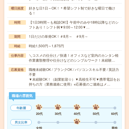
好きな日1日～OK！＊希望シフト制で好きな曜日で働け
曜日頻度
る！
【1日3時間～も相談OK!】午前中のみや18時以降などのシ
時間
フトあり！シフト例▼9:00～12:00▼…
1日だけの単発OK！＃8月～ ＃9月～
期間
時給1,500円～1,875円
時給
＼コスメの仕分け／快適！オフィスなど室内のカンタン軽
仕事内容
作業書類整理や仕分けなどのシンプルワーク！未経験…
職種未経験OK / ブランクOK / パソコンスキル不要 / 英語力
応募資格
不要
▼未経験OK！（副業歓迎☆）▼高校生不可▼携帯電話をお
持ちの方（業務連絡に使用）※応募後のご連絡はメ…
職場の雰囲気
年齢層
20代
30代
40代
50代
60代
男女比率
女性
男性