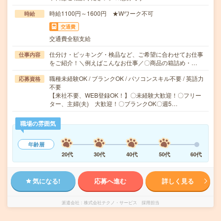
時給1100円～1600円 ★Wワーク不可
時給
交通費
交通費全額支給
仕分け・ピッキング・検品など、ご希望に合わせてお仕事
仕事内容
をご紹介！＼例えばこんなお仕事／〇商品の箱詰め・…
職種未経験OK / ブランクOK / パソコンスキル不要 / 英語力
応募資格
不要
【来社不要、WEB登録OK！】〇未経験大歓迎！〇フリー
ター、主婦(夫) 大歓迎！〇ブランクOK〇週5…
職場の雰囲気
年齢層
20代
30代
40代
50代
60代
気になる!
応募へ進む
詳しく見る
派遣会社
株式会社テクノ・サービス 採用担当