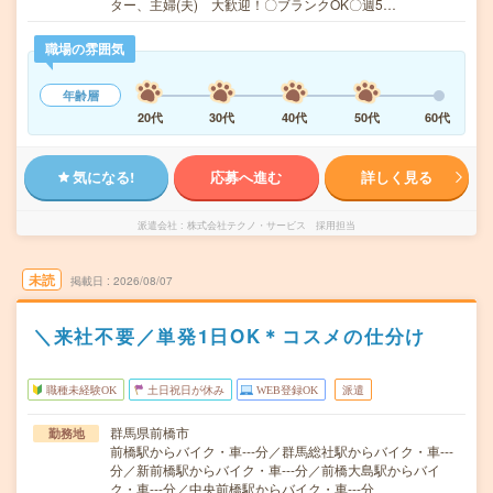
ター、主婦(夫) 大歓迎！〇ブランクOK〇週5…
職場の雰囲気
年齢層
20代
30代
40代
50代
60代
気になる!
応募へ進む
詳しく見る
派遣会社
株式会社テクノ・サービス 採用担当
未読
掲載日
2026/08/07
＼来社不要／単発1日OK＊コスメの仕分け
職種未経験OK
土日祝日が休み
WEB登録OK
派遣
群馬県前橋市
勤務地
前橋駅からバイク・車---分／群馬総社駅からバイク・車---
分／新前橋駅からバイク・車---分／前橋大島駅からバイ
ク・車---分／中央前橋駅からバイク・車---分