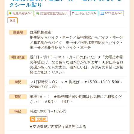
クシール貼り
職種未経験OK
交通費別途支給あり
土日祝日が休み
WEB登録OK
派遣
群馬県桐生市
勤務地
桐生駅からバイク・車---分／新桐生駅からバイク・車---分
／相老駅からバイク・車---分／桐生球場前駅からバイク・
車---分／西桐生駅からバイク・車---分
週0日～/月1日～OK！（月～日のあいだ）★「火曜と木曜
曜日頻度
の午後だけ」など色々な働き方ができます！★お仕事ゼロ
の週があっても大丈夫。働きたい日、お休みの希望はお気
軽にご相談ください！
＜1日3時間～OK！＞▼ 例えば… ▼15:00～18:0015:00～
時間
22:0017:00～22:…
単発1日～！ ★勤務開始日や期間はお気軽にご相談くだ
期間
さい！ ＃8月～ ＃9月～
時給1,300円～1,625円
時給
交通費
■ 交通費規定内支給 ※派遣先による