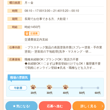
月～金
曜日頻度
08:10～17:0013:00～21:4015:20～00:10
時間
長期でお仕事できる方、大歓迎！
期間
時給1450円
時給
交通費
交通費規定内支給
・プラスチック製品の表面塗装作業(スプレー塗装・手作業
仕事内容
塗装)・塗装前の下地処理(洗浄・マスキング・研…
職種未経験OK / ブランクOK / 英語力不要
応募資格
◆未経験OK！〇まずは事前登録だけでもOK！履歴書不要
で気軽にオンライン登録★氏名・職種などを入力す…
職場の雰囲気
年齢層
20代
30代
40代
50代
60代
気になる!
応募へ進む
詳しく見る