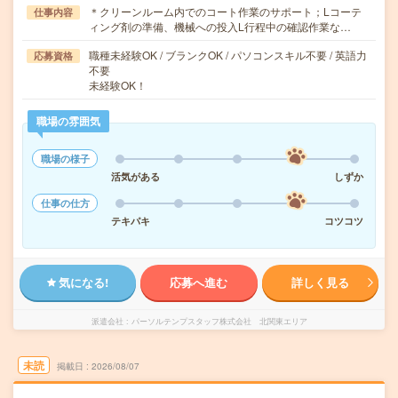
＊クリーンルーム内でのコート作業のサポート；Lコーテ
仕事内容
ィング剤の準備、機械への投入L行程中の確認作業な…
職種未経験OK / ブランクOK / パソコンスキル不要 / 英語力
応募資格
不要
未経験OK！
職場の雰囲気
職場の様子
活気がある
しずか
仕事の仕方
テキパキ
コツコツ
気になる!
応募へ進む
詳しく見る
派遣会社
パーソルテンプスタッフ株式会社 北関東エリア
未読
掲載日
2026/08/07