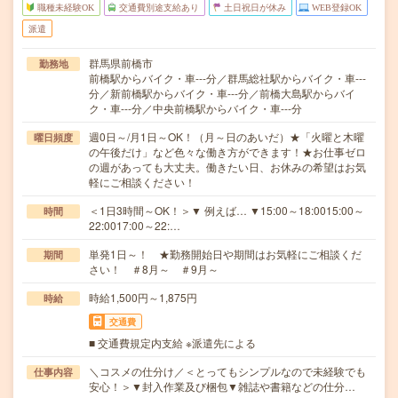
職種未経験OK
交通費別途支給あり
土日祝日が休み
WEB登録OK
派遣
群馬県前橋市
勤務地
前橋駅からバイク・車---分／群馬総社駅からバイク・車---
分／新前橋駅からバイク・車---分／前橋大島駅からバイ
ク・車---分／中央前橋駅からバイク・車---分
週0日～/月1日～OK！（月～日のあいだ）★「火曜と木曜
曜日頻度
の午後だけ」など色々な働き方ができます！★お仕事ゼロ
の週があっても大丈夫。働きたい日、お休みの希望はお気
軽にご相談ください！
＜1日3時間～OK！＞▼ 例えば… ▼15:00～18:0015:00～
時間
22:0017:00～22:…
単発1日～！ ★勤務開始日や期間はお気軽にご相談くだ
期間
さい！ ＃8月～ ＃9月～
時給1,500円～1,875円
時給
交通費
■ 交通費規定内支給 ※派遣先による
＼コスメの仕分け／＜とってもシンプルなので未経験でも
仕事内容
安心！＞▼封入作業及び梱包▼雑誌や書籍などの仕分…