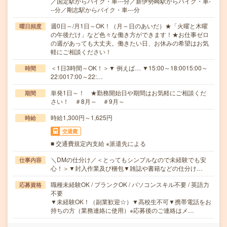
／国定駅からバイク・車---分／新伊勢崎駅からバイク・車-
--分／剛志駅からバイク・車---分
週0日～/月1日～OK！（月～日のあいだ）★「火曜と木曜
曜日頻度
の午後だけ」など色々な働き方ができます！★お仕事ゼロ
の週があっても大丈夫。働きたい日、お休みの希望はお気
軽にご相談ください！
＜1日3時間～OK！＞▼ 例えば… ▼15:00～18:0015:00～
時間
22:0017:00～22:…
単発1日～！ ★勤務開始日や期間はお気軽にご相談くだ
期間
さい！ ＃8月～ ＃9月～
時給1,300円～1,625円
時給
交通費
■ 交通費規定内支給 ※派遣先による
＼DMの仕分け／＜とってもシンプルなので未経験でも安
仕事内容
心！＞▼封入作業及び梱包▼雑誌や書籍などの仕分け…
職種未経験OK / ブランクOK / パソコンスキル不要 / 英語力
応募資格
不要
▼未経験OK！（副業歓迎☆）▼高校生不可▼携帯電話をお
持ちの方（業務連絡に使用）※応募後のご連絡はメ…