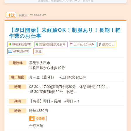
派遣会社
株式会社フレンドパーク 群馬本社
未読
掲載日
2026/08/07
【即日開始】未経験OK！制服あり！長期！軽
作業のお仕事
職種未経験OK
交通費別途支給あり
土日祝日が休み
残業なし
WEB登録OK
派遣
群馬県太田市
勤務地
世良田駅から徒歩10分
月～金（週5日） ※土日祝のお仕事
曜日頻度
08:30～17:00(実働7時間30分 休憩1時間)07:00～
時間
15:30(実働7時間30分 休憩…
【急募】即日～長期 ※即日～！
期間
時給1350円
時給
交通費
全額支給