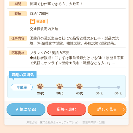
長期でお仕事できる方、大歓迎！
期間
時給1700円
時給
交通費
交通費規定内支給
医薬品の受託製造会社にて品質管理のお仕事・製品の試
仕事内容
験、評価(理化学試験、物性試験、外観試験)試験結果…
ブランクOK / 英語力不要
応募資格
◆経験者歓迎！〇まずは事前登録だけでもOK！履歴書不要
で気軽にオンライン登録★氏名・職種などを入力す…
職場の雰囲気
年齢層
20代
30代
40代
50代
60代
気になる!
応募へ進む
詳しく見る
派遣会社
株式会社綜合キャリアオプション 製造事業部（全国）