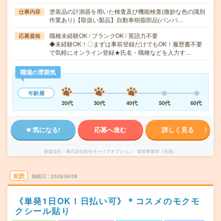
塗装品の計測器を用いた検査及び機能検査(微妙な色の識別
仕事内容
作業あり)【取扱い製品】自動車樹脂部品(バンパ…
職種未経験OK / ブランクOK / 英語力不要
応募資格
◆未経験OK！〇まずは事前登録だけでもOK！履歴書不要
で気軽にオンライン登録★氏名・職種などを入力す…
職場の雰囲気
年齢層
20代
30代
40代
50代
60代
気になる!
応募へ進む
詳しく見る
派遣会社
株式会社綜合キャリアオプション 製造事業部（全国）
未読
掲載日
2026/08/08
《単発1日OK！日払い可》＊コスメのモクモ
クシール貼り