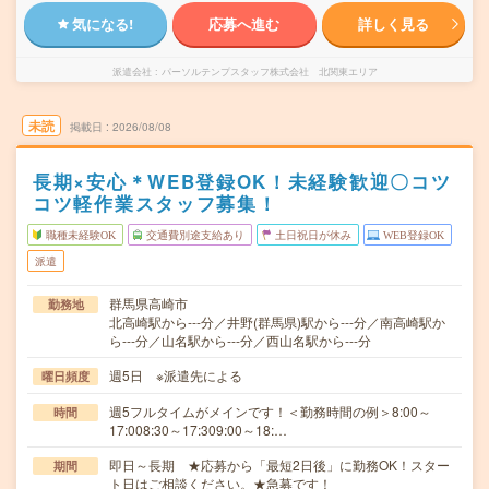
気になる!
応募へ進む
詳しく見る
派遣会社
パーソルテンプスタッフ株式会社 北関東エリア
未読
掲載日
2026/08/08
長期×安心＊WEB登録OK！未経験歓迎〇コツ
コツ軽作業スタッフ募集！
職種未経験OK
交通費別途支給あり
土日祝日が休み
WEB登録OK
派遣
群馬県高崎市
勤務地
北高崎駅から---分／井野(群馬県)駅から---分／南高崎駅か
ら---分／山名駅から---分／西山名駅から---分
週5日 ※派遣先による
曜日頻度
週5フルタイムがメインです！＜勤務時間の例＞8:00～
時間
17:008:30～17:309:00～18:…
即日～長期 ★応募から「最短2日後」に勤務OK！スター
期間
ト日はご相談ください。★急募です！