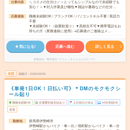
＼コスメの仕分け／＜とってもシンプルなので未経験でも
仕事内容
安心！＞▼封入作業及び梱包▼雑誌や書籍などの仕分…
職種未経験OK / ブランクOK / パソコンスキル不要 / 英語力
応募資格
不要
▼未経験OK！（副業歓迎☆）▼高校生不可▼携帯電話をお
持ちの方（業務連絡に使用）※応募後のご連絡はメ…
気になる!
応募へ進む
詳しく見る
派遣会社
株式会社バイトレ（キャムコムグループ）
未読
掲載日
2026/08/06
《単発1日OK！日払い可》＊DMのモクモクシ
ール貼り
職種未経験OK
交通費別途支給あり
土日祝日が休み
WEB登録OK
派遣
群馬県伊勢崎市
勤務地
伊勢崎駅からバイク・車---分／境町駅からバイク・車---分