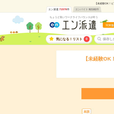
【未経験OK！ビ
エン派遣
71570
件
エンバイト
82182
件
ちょうど良いワークライフバランスが叶う
関東版
気になる！リスト
0
保存し
【未経験OK
未読