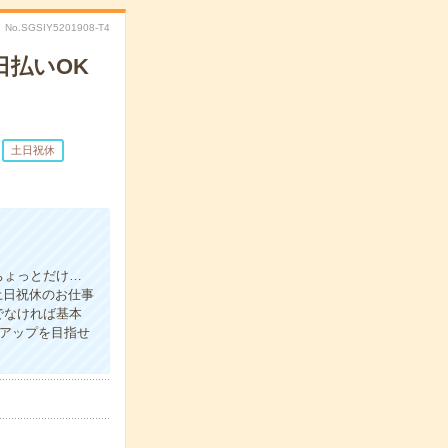
No.SGSIY5201908-T4
日払いOK
土日祝休
ちょっとだけ…
土日祝休のお仕事
でなければ基本
入アップを目指せ