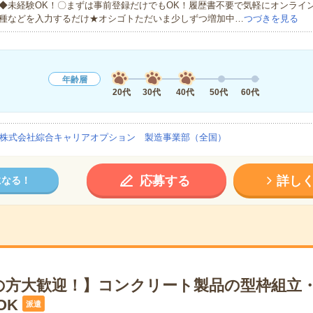
◆未経験OK！〇まずは事前登録だけでもOK！履歴書不要で気軽にオンライ
種などを入力するだけ★オシゴトただいま少しずつ増加中…
つづきを見る
年齢層
20代
30代
40代
50代
60代
株式会社綜合キャリアオプション 製造事業部（全国）
応募する
詳し
になる！
の方大歓迎！】コンクリート製品の型枠組立
OK
派遣