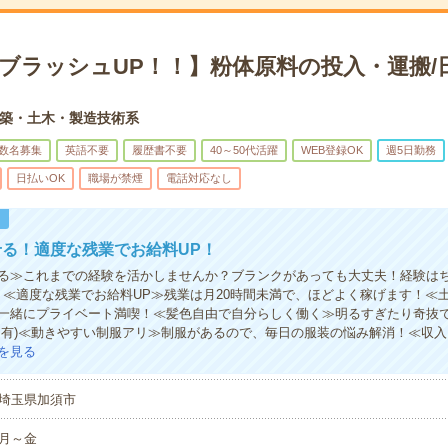
×ブラッシュUP！！】粉体原料の投入・運搬/
築・土木・製造技術系
数名募集
英語不要
履歴書不要
40～50代活躍
WEB登録OK
週5日勤務
日払いOK
職場が禁煙
電話対応なし
！
る！適度な残業でお給料UP！
る≫これまでの経験を活かしませんか？ブランクがあっても大丈夫！経験は
！≪適度な残業でお給料UP≫残業は月20時間未満で、ほどよく稼げます！≪
一緒にプライベート満喫！≪髪色自由で自分らしく働く≫明るすぎたり奇抜
定有)≪動きやすい制服アリ≫制服があるので、毎日の服装の悩み解消！≪収
を見る
埼玉県加須市
月～金