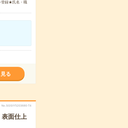
ン登録★氏名・職
く見る
No.SGSIY5203680-T4
・表面仕上