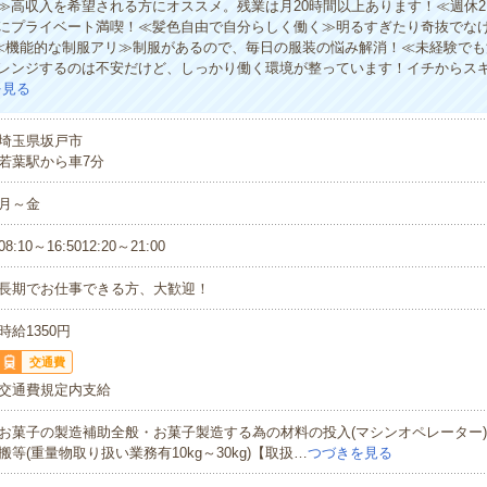
≫高収入を希望される方にオススメ。残業は月20時間以上あります！≪週休
にプライベート満喫！≪髪色自由で自分らしく働く≫明るすぎたり奇抜でな
)≪機能的な制服アリ≫制服があるので、毎日の服装の悩み解消！≪未経験で
レンジするのは不安だけど、しっかり働く環境が整っています！イチからスキ
を見る
埼玉県坂戸市
若葉駅から車7分
月～金
08:10～16:5012:20～21:00
長期でお仕事できる方、大歓迎！
時給1350円
交通費
交通費規定内支給
お菓子の製造補助全般・お菓子製造する為の材料の投入(マシンオペレーター
搬等(重量物取り扱い業務有10kg～30kg)【取扱…
つづきを見る