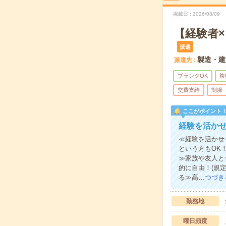
掲載日
2026/08/09
【経験者
派遣
製造・建
派遣先
ブランクOK
複
交費支給
制服
ここがポイント
経験を活かせ
≪経験を活かせ
という方もOK
≫家族や友人と
的に自由！(規
る≫高…
つづき
勤務地
曜日頻度