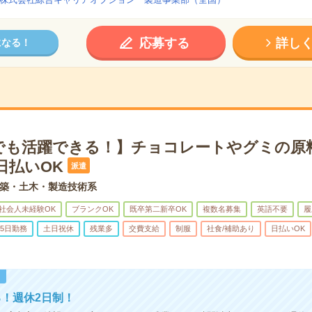
応募する
詳し
になる！
でも活躍できる！】チョコレートやグミの原
日払いOK
派遣
築・土木・製造技術系
社会人未経験OK
ブランクOK
既卒第二新卒OK
複数名募集
英語不要
履
5日勤務
土日祝休
残業多
交費支給
制服
社食/補助あり
日払いOK
！
！週休2日制！