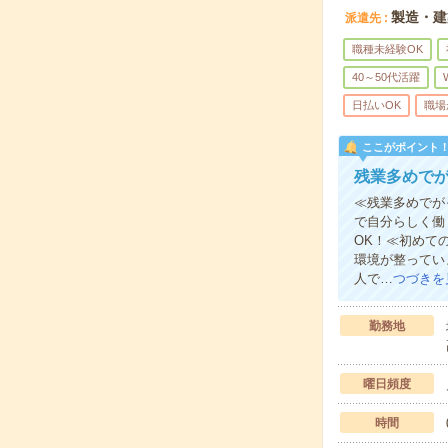
製造・建
派遣先
職種未経験OK
40～50代活躍
日払いOK
職場
ここがポイント
残業多めで
≪残業多めでが
で自分らしく働
OK！≪初めて
環境が整ってい
人で…
つづきを
勤務地
曜日頻度
時間