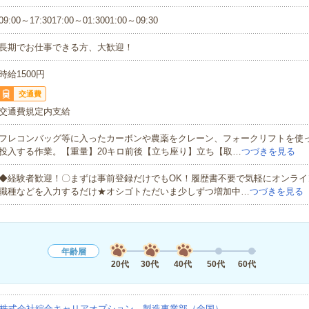
09:00～17:3017:00～01:3001:00～09:30
長期でお仕事できる方、大歓迎！
時給1500円
交通費
交通費規定内支給
フレコンバッグ等に入ったカーボンや農薬をクレーン、フォークリフトを使
投入する作業。【重量】20キロ前後【立ち座り】立ち【取…
つづきを見る
◆経験者歓迎！〇まずは事前登録だけでもOK！履歴書不要で気軽にオンライ
職種などを入力するだけ★オシゴトただいま少しずつ増加中…
つづきを見る
年齢層
20代
30代
40代
50代
60代
株式会社綜合キャリアオプション 製造事業部（全国）