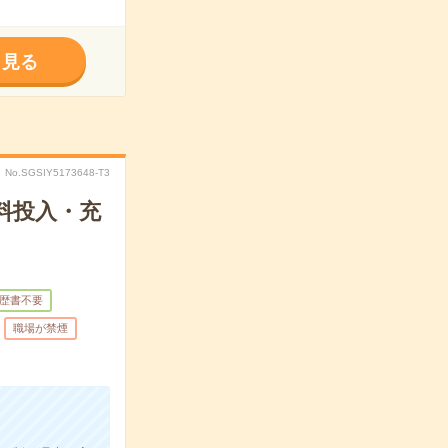
く見る
No.SGSIY5173648-T3
料投入・充
歴書不要
職場が禁煙