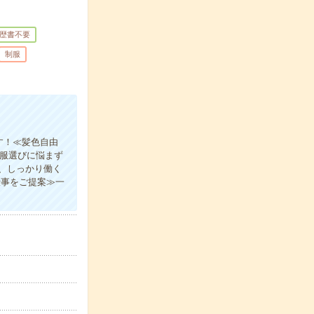
歴書不要
制服
す！≪髪色自由
の服選びに悩まず
、しっかり働く
仕事をご提案≫一