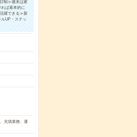
2日制≫週末は家
ければ基本的に
も活躍できる≫新
ルUP・ステッ
)、充填業務、運