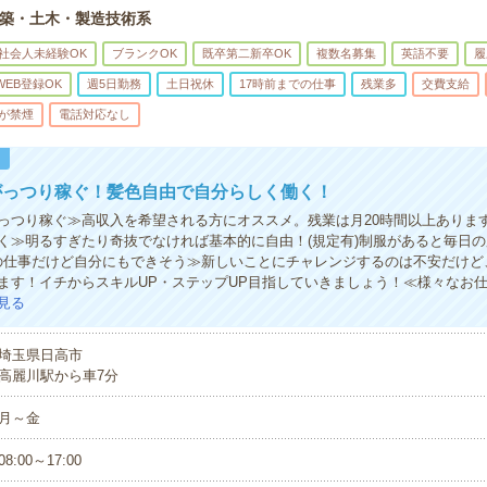
築・土木・製造技術系
社会人未経験OK
ブランクOK
既卒第二新卒OK
複数名募集
英語不要
履
WEB登録OK
週5日勤務
土日祝休
17時前までの仕事
残業多
交費支給
が禁煙
電話対応なし
！
がっつり稼ぐ！髪色自由で自分らしく働く！
っつり稼ぐ≫高収入を希望される方にオススメ。残業は月20時間以上ありま
く≫明るすぎたり奇抜でなければ基本的に自由！(規定有)制服があると毎日
の仕事だけど自分にもできそう≫新しいことにチャレンジするのは不安だけど
ます！イチからスキルUP・ステップUP目指していきましょう！≪様々なお
見る
埼玉県日高市
高麗川駅から車7分
月～金
08:00～17:00