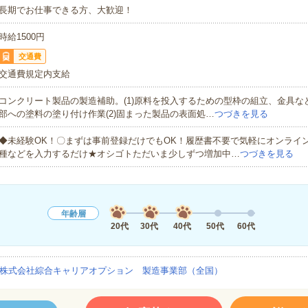
長期でお仕事できる方、大歓迎！
時給1500円
交通費
交通費規定内支給
コンクリート製品の製造補助。(1)原料を投入するための型枠の組立、金具な
部への塗料の塗り付け作業(2)固まった製品の表面処…
つづきを見る
◆未経験OK！〇まずは事前登録だけでもOK！履歴書不要で気軽にオンライ
種などを入力するだけ★オシゴトただいま少しずつ増加中…
つづきを見る
年齢層
20代
30代
40代
50代
60代
株式会社綜合キャリアオプション 製造事業部（全国）