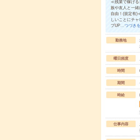
≪残業で稼げる
族や友人と一緒
自由！(規定有
しいことにチャ
プUP…
つづき
勤務地
曜日頻度
時間
期間
時給
仕事内容