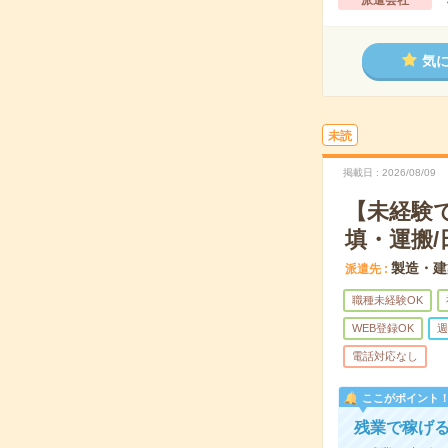
派遣会社
気
未読
掲載日
2026/08/09
【未経験
填・運搬/
製造・建
派遣先
職種未経験OK
WEB登録OK
週
電話対応なし
ここがポイント
残業で稼げる