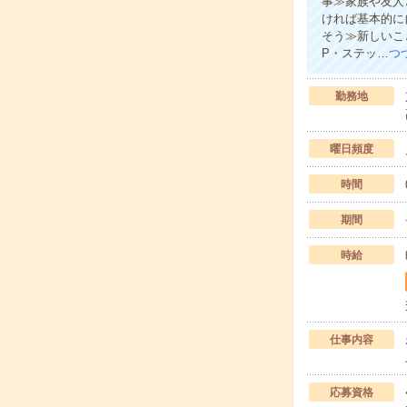
事≫家族や友人
ければ基本的に
そう≫新しいこ
P・ステッ…
つ
勤務地
曜日頻度
時間
期間
時給
仕事内容
応募資格