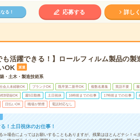
応募する
詳し
になる！
でも活躍できる！】ロールフィルム製品の製
いOK
派遣
築・土木・製造技術系
社会人未経験OK
ブランクOK
既卒第二新卒OK
複数名募集
英語不要
履
WEB登録OK
週5日勤務
土日祝休
16時前までの仕事
17時前までの仕事
日払いOK
職場が禁煙
電話対応なし
！
ける！土日祝休のお仕事！
る≫場合によってはお願いすることもありますが、残業はほとんどナシ！≪