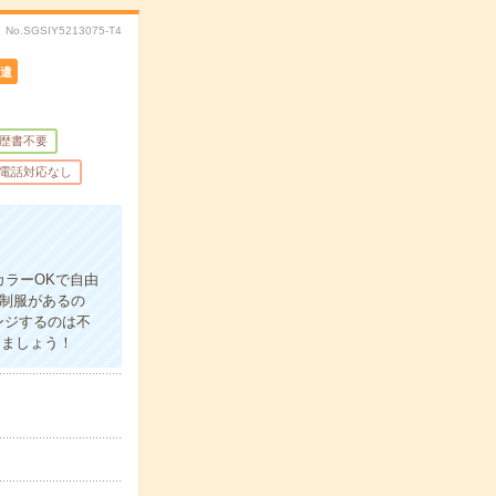
No.SGSIY5213075-T4
遣
歴書不要
電話対応なし
カラーOKで自由
≫制服があるの
ンジするのは不
きましょう！