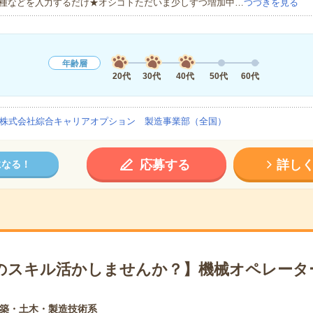
種などを入力するだけ★オシゴトただいま少しずつ増加中…
つづきを見る
年齢層
20代
30代
40代
50代
60代
株式会社綜合キャリアオプション 製造事業部（全国）
応募する
詳し
になる！
のスキル活かしませんか？】機械オペレータ
築・土木・製造技術系