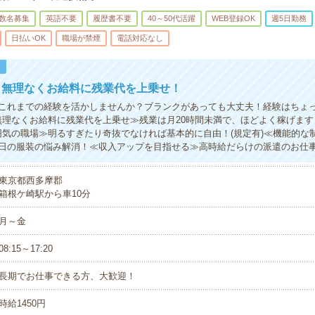
数名募集
英語不要
履歴書不要
40～50代活躍
WEB登録OK
週5日勤務
日払いOK
職場が禁煙
電話対応なし
！
！無理なくお給料に残業代を上乗せ！
これまでの経験を活かしませんか？ブランクがあっても大丈夫！経験はちょ
無理なくお給料に残業代を上乗せ≫残業は月20時間未満で、ほどよく稼げま
囲気の職場≫明るすぎたり奇抜でなければ基本的に自由！(規定有)≪機能的な
日の服装の悩み解消！≪収入アップを目指せる≫高時給だらけの派遣のお仕
東京都西多摩郡
箱根ケ崎駅から車10分
月～金
08:15～17:20
長期でお仕事できる方、大歓迎！
時給1450円