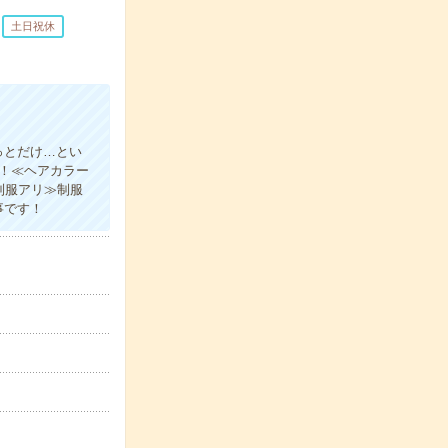
土日祝休
っとだけ…とい
す！≪ヘアカラー
制服アリ≫制服
事です！