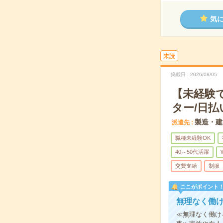
気
未読
掲載日
2026/08/05
【未経験
ター/日払
製造・建
派遣先
職種未経験OK
40～50代活躍
交費支給
制服
ここがポイント
無理なく働
≪無理なく働け