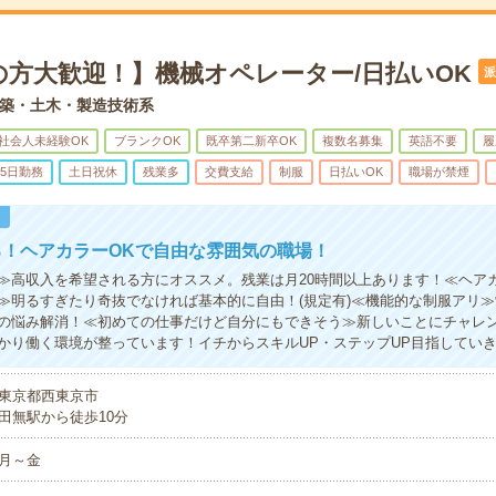
の方大歓迎！】機械オペレーター/日払いOK
派
築・土木・製造技術系
社会人未経験OK
ブランクOK
既卒第二新卒OK
複数名募集
英語不要
履
5日勤務
土日祝休
残業多
交費支給
制服
日払いOK
職場が禁煙
！
る！ヘアカラーOKで自由な雰囲気の職場！
≫高収入を希望される方にオススメ。残業は月20時間以上あります！≪ヘア
≫明るすぎたり奇抜でなければ基本的に自由！(規定有)≪機能的な制服アリ
の悩み解消！≪初めての仕事だけど自分にもできそう≫新しいことにチャレ
かり働く環境が整っています！イチからスキルUP・ステップUP目指してい
東京都西東京市
田無駅から徒歩10分
月～金