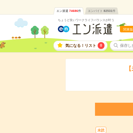
エン派遣
74686
件
エンバイト
82531
件
ちょうど良いワークライフバランスが叶う
関東版
気になる！リスト
0
保存し
【
未読