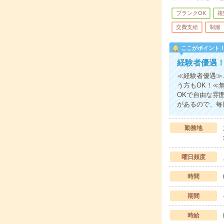
ブランクOK
複
交費支給
制服
ここがポイント
経験者優遇
≪経験者優遇≫
う方もOK！≪
OKで自由な雰
があるので、毎
勤務地
曜日頻度
時間
期間
時給