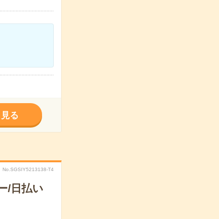
く見る
No.SGSIY5213138-T4
ー/日払い