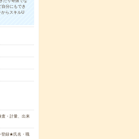
ぎたり奇抜でな
ど自分にもでき
チからスキルU
検査・計量、出来
ン登録★氏名・職