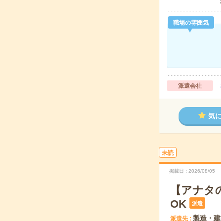
職場の雰囲気
派遣会社
気
未読
掲載日
2026/08/05
【アナタ
OK
派遣
製造・建
派遣先