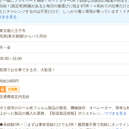
と一緒にプライベート満喫！≪ヘアカラーOKで自由な雰囲気の職場≫明るす
自由！(規定有)制服があると毎日の服選びに悩まずOK！≪初めての仕事だけ
とにチャレンジするのは不安だけど、しっかり働く環境が整っています！イ
づきを見る
東京都八王子市
高尾(東京都)駅からバス20分
月～金
06:00～15:00
長期でお仕事できる方、大歓迎！
時給1400円
交通費
交通費規定内支給
ポリ袋等のロール状フォルム製品の製造、機械操作、オペレーター、簡単な
上がった製品の棚入れ業務。【取扱製品情報】ポリエチレン…
つづきを見る
◆未経験OK！〇まずは事前登録だけでもOK！履歴書不要で気軽にオンライ