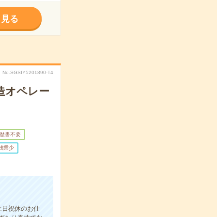
く見る
No.SGSIY5201890-T4
造オペレー
歴書不要
残業少
土日祝休のお仕