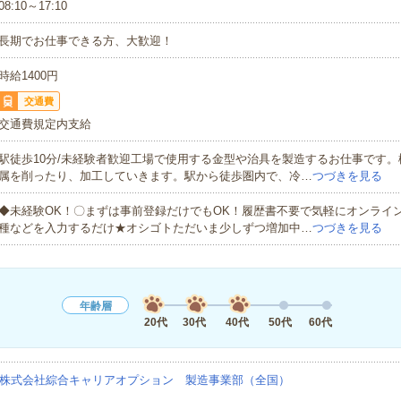
08:10～17:10
長期でお仕事できる方、大歓迎！
時給1400円
交通費
交通費規定内支給
駅徒歩10分/未経験者歓迎工場で使用する金型や治具を製造するお仕事です
属を削ったり、加工していきます。駅から徒歩圏内で、冷…
つづきを見る
◆未経験OK！〇まずは事前登録だけでもOK！履歴書不要で気軽にオンライ
種などを入力するだけ★オシゴトただいま少しずつ増加中…
つづきを見る
年齢層
20代
30代
40代
50代
60代
株式会社綜合キャリアオプション 製造事業部（全国）