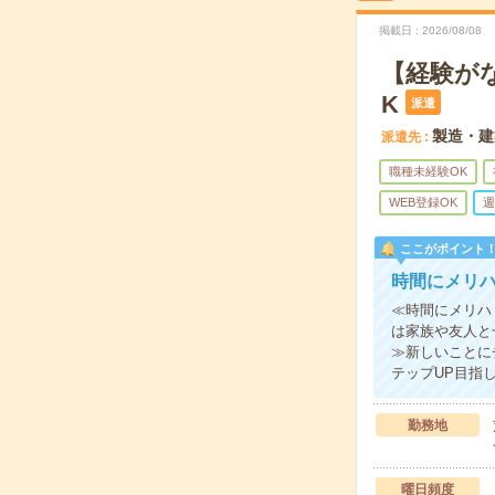
掲載日
2026/08/08
【経験が
K
派遣
製造・建
派遣先
職種未経験OK
WEB登録OK
週
ここがポイント
時間にメリハ
≪時間にメリハ
は家族や友人と
≫新しいことに
テップUP目指
勤務地
曜日頻度