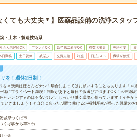
なくても大丈夫＊】医薬品設備の洗浄スタッフ
築・土木・製造技術系
社会人未経験OK
ブランクOK
既卒第二新卒OK
複数名募集
英語不要
履
5日勤務
土日祝休
残業少
交費支給
制服
日払いOK
職場が禁煙
！
リを！週休2日制！
リを≫残業はほとんどナシ！場合によってはお願いすることもあります！≪週
一緒にプライベート満喫！制服があると毎日の服選びに悩まずOK！≪未経験
チャレンジするのは不安だけど、しっかり働く環境が整っています！イチから
していきましょう！≪自分に合った期間で働ける≫福利厚生が整った派遣のお
茨城県つくば市
つくば駅から車20分
月～金