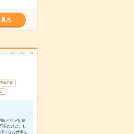
く見る
No.SGSIY5212480-T3
歴書不要
し
制服アリ≫制服
不安だけど、し
≪様々なお仕事を