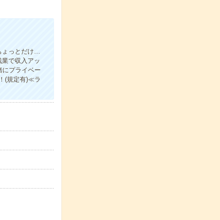
ちょっとだけ…
残業で収入アッ
緒にプライベー
(規定有)≪ラ