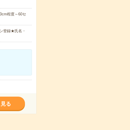
cm程度～60セ
ン登録★氏名・
く見る