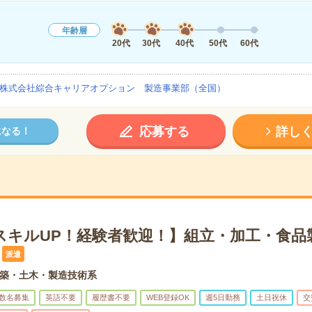
年齢層
20代
30代
40代
50代
60代
株式会社綜合キャリアオプション 製造事業部（全国）
応募する
詳し
になる！
スキルUP！経験者歓迎！】組立・加工・食品
派遣
築・土木・製造技術系
数名募集
英語不要
履歴書不要
WEB登録OK
週5日勤務
土日祝休
交