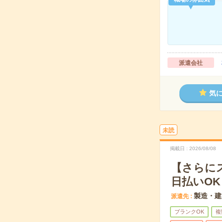
派遣会社
気
未読
掲載日
2026/08/08
【さらに
日払いOK
製造・建
派遣先
ブランクOK
複