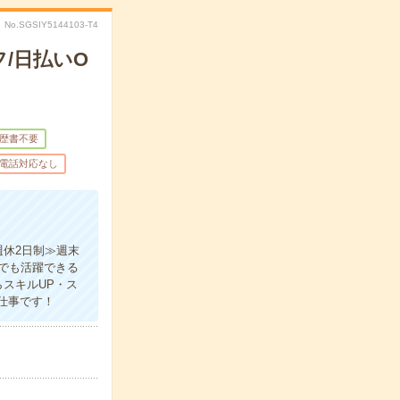
No.SGSIY5144103-T4
/日払いO
歴書不要
電話対応なし
休2日制≫週末
でも活躍できる
スキルUP・ス
仕事です！