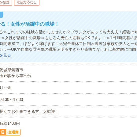
が禁煙
電話対応なし
！
せる！女性が活躍中の職場！
る≫これまでの経験を活かしませんか？ブランクがあっても大丈夫！経験は
！≪女性が活躍中の職場≫もちろん男性の応募もOKですよ！≪1日1時間程の
0時間未満で、ほどよく稼げます！≪完全週休二日制≫週末は家族や友人と一
カラーOKで自由な雰囲気の職場≫明るすぎたり奇抜でなければ基本的に自由！
を見る
茨城県筑西市
玉戸駅から車20分
月～金
08:30～17:30
長期でお仕事できる方、大歓迎！
時給1400円
交通費