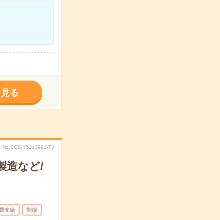
く見る
No.SGSIY5213991-T3
製造など/
費支給
制服