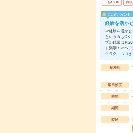
日払いOK
職場
ここがポイント
経験を活か
≪経験を活かせ
という方もOK
プ≫残業は月2
ト満喫！≪ヘア
クラク…
つづき
勤務地
曜日頻度
時間
期間
時給