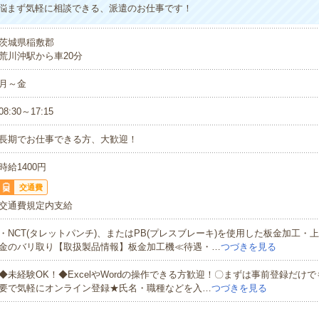
悩まず気軽に相談できる、派遣のお仕事です！
茨城県稲敷郡
荒川沖駅から車20分
月～金
08:30～17:15
長期でお仕事できる方、大歓迎！
時給1400円
交通費
交通費規定内支給
・NCT(タレットパンチ)、またはPB(プレスブレーキ)を使用した板金加工・
金のバリ取り【取扱製品情報】板金加工機≪待遇・…
つづきを見る
◆未経験OK！◆ExcelやWordの操作できる方歓迎！〇まずは事前登録だけ
要で気軽にオンライン登録★氏名・職種などを入…
つづきを見る