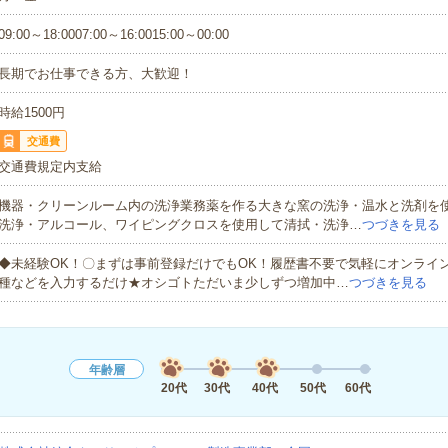
09:00～18:0007:00～16:0015:00～00:00
長期でお仕事できる方、大歓迎！
時給1500円
交通費
交通費規定内支給
機器・クリーンルーム内の洗浄業務薬を作る大きな窯の洗浄・温水と洗剤を
洗浄・アルコール、ワイピングクロスを使用して清拭・洗浄…
つづきを見る
◆未経験OK！〇まずは事前登録だけでもOK！履歴書不要で気軽にオンライ
種などを入力するだけ★オシゴトただいま少しずつ増加中…
つづきを見る
年齢層
20代
30代
40代
50代
60代