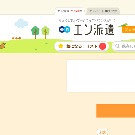
エン派遣
71570
件
エンバイト
82182
件
ちょうど良いワークライフバランスが叶う
関東版
気になる！リスト
0
保存し
未読