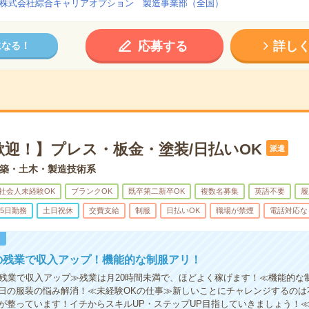
株式会社綜合キャリアオプション 製造事業部（全国）
応募する
詳し
になる！
歓迎！】プレス・板金・塗装/日払いOK
派遣
築・土木・製造技術系
社会人未経験OK
ブランクOK
既卒第二新卒OK
複数名募集
英語不要
履
5日勤務
土日祝休
交費支給
制服
日払いOK
職場が禁煙
電話対応な
！
の残業で収入アップ！機能的な制服アリ！
の残業で収入アップ≫残業は月20時間未満で、ほどよく稼げます！≪機能的な
日の服装の悩み解消！≪未経験OKの仕事≫新しいことにチャレンジするのは
が整っています！イチからスキルUP・ステップUP目指していきましょう！