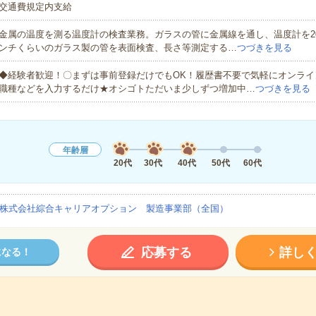
交通費規定内支給
金属の温度を測る温度計の検査業務。ガラスの管に金属線を通し、温度計を20
ンチくらいのガラス製の管を表面検査、長さ等測定する…
つづきを見る
◆経験者歓迎！〇まずは事前登録だけでもOK！履歴書不要で気軽にオンライ
職種などを入力するだけ★オシゴトただいま少しずつ増加中…
つづきを見る
年齢層
20代
30代
40代
50代
60代
株式会社綜合キャリアオプション 製造事業部（全国）
応募する
詳し
になる！