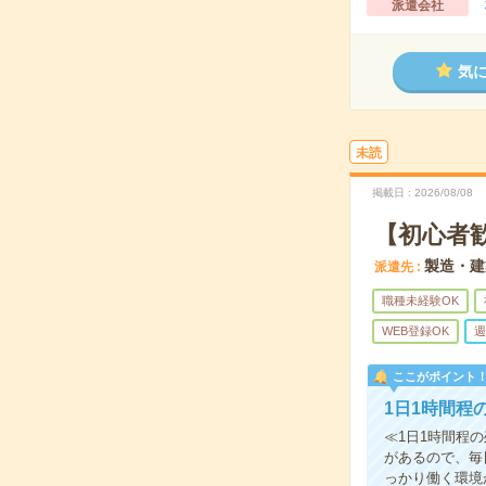
派遣会社
気
未読
掲載日
2026/08/08
【初心者
製造・建
派遣先
職種未経験OK
WEB登録OK
週
ここがポイント
1日1時間程
≪1日1時間程
があるので、毎
っかり働く環境