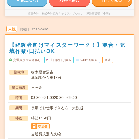
派遣会社
株式会社綜合キャリアオプション 製造事業部（全国）
未読
掲載日
2026/08/08
【経験者向けマイスターワーク！】混合・充
填作業/日払いOK
交通費別途支給あり
土日祝日が休み
WEB登録OK
派遣
栃木県鹿沼市
勤務地
鹿沼駅から車17分
月～金
曜日頻度
08:30～21:0020:30～09:00
時間
長期でお仕事できる方、大歓迎！
期間
時給1450円
時給
交通費
交通費規定内支給