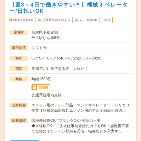
【週3～4日で働きやすい＊】機械オペレータ
ー/日払いOK
職種未経験OK
交通費別途支給あり
WEB登録OK
派遣
栃木県下都賀郡
勤務地
壬生駅から車5分
シフト制
曜日頻度
07:15～16:0015:40～00:2523:50～08:35
時間
長期でお仕事できる方、大歓迎！
期間
時給1500円
時給
交通費
交通費規定内支給
エンジン用のアルミ部品・マシンオペレーター・バリとり
仕事内容
作業【取扱製品情報】エンジン用のアルミ部品≪待遇…
職種未経験OK / ブランクOK / 英語力不要
応募資格
◆未経験OK！〇まずは事前登録だけでもOK！履歴書不要
で気軽にオンライン登録★氏名・職種などを入力す…