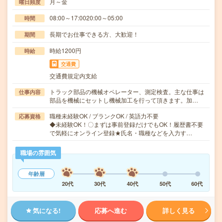
月～金
曜日頻度
08:00～17:0020:00～05:00
時間
長期でお仕事できる方、大歓迎！
期間
時給1200円
時給
交通費
交通費規定内支給
トラック部品の機械オペレーター、測定検査。主な仕事は
仕事内容
部品を機械にセットし機械加工を行って頂きます。加…
職種未経験OK / ブランクOK / 英語力不要
応募資格
◆未経験OK！〇まずは事前登録だけでもOK！履歴書不要
で気軽にオンライン登録★氏名・職種などを入力す…
職場の雰囲気
年齢層
20代
30代
40代
50代
60代
気になる!
応募へ進む
詳しく見る