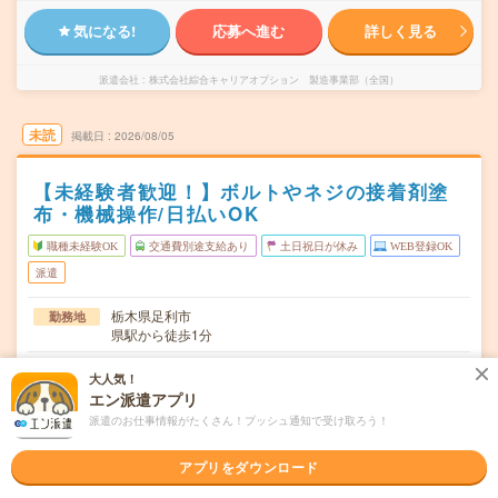
気になる!
応募へ進む
詳しく見る
派遣会社
株式会社綜合キャリアオプション 製造事業部（全国）
未読
掲載日
2026/08/05
【未経験者歓迎！】ボルトやネジの接着剤塗
布・機械操作/日払いOK
職種未経験OK
交通費別途支給あり
土日祝日が休み
WEB登録OK
派遣
栃木県足利市
勤務地
県駅から徒歩1分
月～金
曜日頻度
大人気！
エン派遣アプリ
08:30～17:00
時間
派遣のお仕事情報がたくさん！プッシュ通知で受け取ろう！
長期でお仕事できる方、大歓迎！
期間
アプリをダウンロード
時給1250円
時給