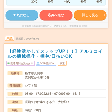
20代
30代
40代
50代
60代
気になる!
応募へ進む
詳しく見る
派遣会社
株式会社綜合キャリアオプション 製造事業部（全国）
未読
掲載日
2026/08/06
【経験活かしてステップUP！！】アルミコイ
ルの機械操作・梱包/日払いOK
交通費別途支給あり
WEB登録OK
派遣
栃木県真岡市
勤務地
真岡駅から車10分
シフト制
曜日頻度
08:00～17:0022:15～07:0007:00～15:15
時間
長期でお仕事できる方、大歓迎！
期間
時給1500円
時給