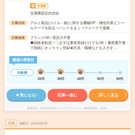
交通費
交通費規定内支給
アルミ製品(コイル・板)に関する機械OP・梱包作業ビニー
仕事内容
ルテープを貼る⇒バンドをまく⇒フォークで運搬…
ブランクOK / 英語力不要
応募資格
◆経験者歓迎！〇まずは事前登録だけでもOK！履歴書不要
で気軽にオンライン登録★氏名・職種などを入力す…
職場の雰囲気
年齢層
20代
30代
40代
50代
60代
気になる!
応募へ進む
詳しく見る
派遣会社
株式会社綜合キャリアオプション 製造事業部（全国）
未読
掲載日
2026/08/05