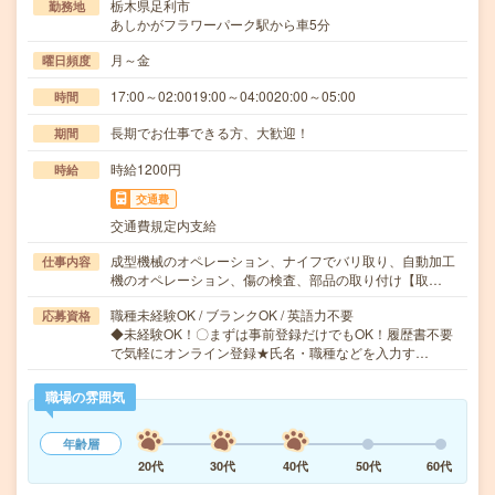
栃木県足利市
勤務地
あしかがフラワーパーク駅から車5分
月～金
曜日頻度
17:00～02:0019:00～04:0020:00～05:00
時間
長期でお仕事できる方、大歓迎！
期間
時給1200円
時給
交通費
交通費規定内支給
成型機械のオペレーション、ナイフでバリ取り、自動加工
仕事内容
機のオペレーション、傷の検査、部品の取り付け【取…
職種未経験OK / ブランクOK / 英語力不要
応募資格
◆未経験OK！〇まずは事前登録だけでもOK！履歴書不要
で気軽にオンライン登録★氏名・職種などを入力す…
職場の雰囲気
年齢層
20代
30代
40代
50代
60代