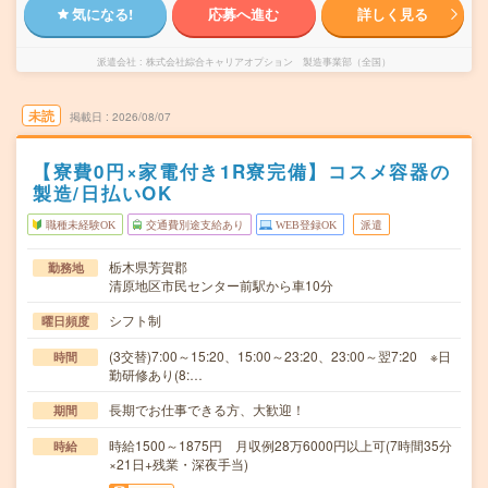
気になる!
応募へ進む
詳しく見る
派遣会社
株式会社綜合キャリアオプション 製造事業部（全国）
未読
掲載日
2026/08/07
【寮費0円×家電付き1R寮完備】コスメ容器の
製造/日払いOK
職種未経験OK
交通費別途支給あり
WEB登録OK
派遣
栃木県芳賀郡
勤務地
清原地区市民センター前駅から車10分
シフト制
曜日頻度
(3交替)7:00～15:20、15:00～23:20、23:00～翌7:20 ※日
時間
勤研修あり(8:…
長期でお仕事できる方、大歓迎！
期間
時給1500～1875円 月収例28万6000円以上可(7時間35分
時給
×21日+残業・深夜手当)