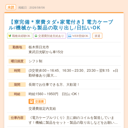
未読
掲載日
2026/08/06
【寮完備＊寮費タダ×家電付き】電力ケーブ
ル/機械から製品の取り出し/日払いOK
職種未経験OK
交通費別途支給あり
WEB登録OK
派遣
栃木県日光市
勤務地
東武日光駅から車15分
シフト制
曜日頻度
(3交替)8:00～16:45、16:30～23:30、23:30～翌8:15 ※日
時間
勤研修あり(最大…
長期でお仕事できる方、大歓迎！
期間
時給1560～1950円 日払いOK！
時給
交通費
交通費規定内支給
《電力ケーブルづくり》主に銅のコイルを製造していま
仕事内容
す！機械に製品をセット・製品の取り出しなどをお願い…