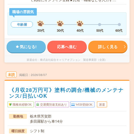
職場の雰囲気
年齢層
20代
30代
40代
50代
60代
気になる!
応募へ進む
詳しく見る
派遣会社
株式会社綜合キャリアオプション 製造事業部（全国）
未読
掲載日
2026/08/07
《月収28万円可》塗料の調合/機械のメンテナ
ンス/日払いOK
職種未経験OK
交通費別途支給あり
WEB登録OK
派遣
栃木県芳賀郡
勤務地
多田羅駅から車14分
シフト制
曜日頻度