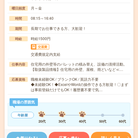
月～金
曜日頻度
08:15～16:40
時間
長期でお仕事できる方、大歓迎！
期間
時給1500円
時給
交通費
交通費規定内支給
住宅用の外壁等のパレットの積み替え、設備の清掃活動。
仕事内容
【取扱製品情報】住宅用の外壁、屋根、雨どいなど≪…
職種未経験OK / ブランクOK / 英語力不要
応募資格
◆未経験OK！◆ExcelやWordの操作できる方歓迎！〇まず
は事前登録だけでもOK！履歴書不要で気…
職場の雰囲気
年齢層
20代
30代
40代
50代
60代
気になる!
応募へ進む
詳しく見る