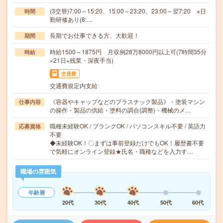
(3交替)7:00～15:20、15:00～23:20、23:00～翌7:20 ※日
時間
勤研修あり(8:…
長期でお仕事できる方、大歓迎！
期間
時給1500～1875円 月収例28万8000円以上可(7時間35分
時給
×21日+残業・深夜手当)
交通費
交通費規定内支給
《容器やキャップなどのプラスチック製品》・塗装マシン
仕事内容
の操作・製品の供給・塗料の調合(調整)・機械のメ…
職種未経験OK / ブランクOK / パソコンスキル不要 / 英語力
応募資格
不要
◆未経験OK！〇まずは事前登録だけでもOK！履歴書不要
で気軽にオンライン登録★氏名・職種などを入力す…
職場の雰囲気
年齢層
20代
30代
40代
50代
60代