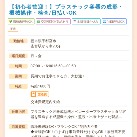
【初心者歓迎！】プラスチック容器の成形・
機械操作・検査/日払いOK
職種未経験OK
交通費別途支給あり
土日祝日が休み
WEB登録OK
派遣
栃木県宇都宮市
勤務地
雀宮駅から車20分
月～金
曜日頻度
07:00～16:0015:50～00:50
時間
長期でお仕事できる方、大歓迎！
期間
時給1600円
時給
交通費
交通費規定内支給
プラスチック容器成型機オペレータープラスチック食品容
仕事内容
器を製造する成型機の操作・監視・出来上がった製品…
職種未経験OK / ブランクOK / 英語力不要
応募資格
◆未経験OK！〇まずは事前登録だけでもOK！履歴書不要
で気軽にオンライン登録★氏名・職種などを入力す…