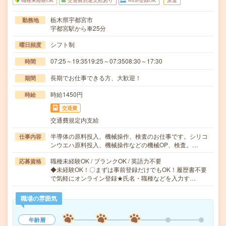
職種未経験OK
交通費別途支給あり
WEB登録OK
派遣
栃木県宇都宮市
勤務地
宇都宮駅から車25分
シフト制
曜日頻度
07:25～19:3519:25～07:3508:30～17:30
時間
長期でお仕事できる方、大歓迎！
期間
時給1450円
時給
交通費
交通費規定内支給
半導体の原料投入、機械操作、検査のお仕事です。シリコ
仕事内容
ンウエハ原料投入、機械操作などの機械OP、検査。…
職種未経験OK / ブランクOK / 英語力不要
応募資格
◆未経験OK！〇まずは事前登録だけでもOK！履歴書不要
で気軽にオンライン登録★氏名・職種などを入力す…
職場の雰囲気
年齢層