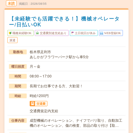
未読
掲載日
2026/08/05
【未経験でも活躍できる！】機械オペレータ
ー/日払いOK
職種未経験OK
交通費別途支給あり
土日祝日が休み
WEB登録OK
派遣
栃木県足利市
勤務地
あしかがフラワーパーク駅から車5分
月～金
曜日頻度
08:00～17:00
時間
長期でお仕事できる方、大歓迎！
期間
時給1200円
時給
交通費
交通費規定内支給
成型機械のオペレーション、ナイフでバリ取り、自動加工
仕事内容
機のオペレーション、傷の検査、部品の取り付け【取…