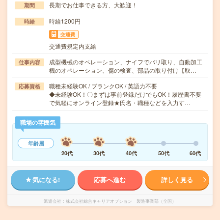
長期でお仕事できる方、大歓迎！
期間
時給1200円
時給
交通費
交通費規定内支給
成型機械のオペレーション、ナイフでバリ取り、自動加工
仕事内容
機のオペレーション、傷の検査、部品の取り付け【取…
職種未経験OK / ブランクOK / 英語力不要
応募資格
◆未経験OK！〇まずは事前登録だけでもOK！履歴書不要
で気軽にオンライン登録★氏名・職種などを入力す…
職場の雰囲気
年齢層
20代
30代
40代
50代
60代
気になる!
応募へ進む
詳しく見る
派遣会社
株式会社綜合キャリアオプション 製造事業部（全国）