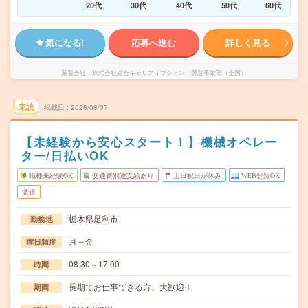
20代
30代
40代
50代
60代
気になる!
応募へ進む
詳しく見る
派遣会社
株式会社綜合キャリアオプション 製造事業部（全国）
未読
掲載日
2026/08/07
【未経験から安心スタート！】機械オペレー
ター/日払いOK
職種未経験OK
交通費別途支給あり
土日祝日が休み
WEB登録OK
派遣
栃木県足利市
勤務地
月～金
曜日頻度
08:30～17:00
時間
長期でお仕事できる方、大歓迎！
期間