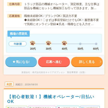
トラック部品の機械オペレーター、測定検査。主な仕事は
仕事内容
部品を機械にセットし機械加工を行って頂きます。加…
職種未経験OK / ブランクOK / 英語力不要
応募資格
◆未経験OK！〇まずは事前登録だけでもOK！履歴書不要
で気軽にオンライン登録★氏名・職種などを入力す…
職場の雰囲気
年齢層
20代
30代
40代
50代
60代
気になる!
応募へ進む
詳しく見る
派遣会社
株式会社綜合キャリアオプション 製造事業部（全国）
未読
掲載日
2026/08/05
【初心者歓迎！】機械オペレーター/日払い
OK