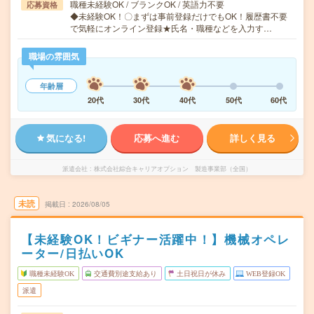
職種未経験OK / ブランクOK / 英語力不要
応募資格
◆未経験OK！〇まずは事前登録だけでもOK！履歴書不要
で気軽にオンライン登録★氏名・職種などを入力す…
職場の雰囲気
年齢層
20代
30代
40代
50代
60代
気になる!
応募へ進む
詳しく見る
派遣会社
株式会社綜合キャリアオプション 製造事業部（全国）
未読
掲載日
2026/08/05
【未経験OK！ビギナー活躍中！】機械オペレ
ーター/日払いOK
職種未経験OK
交通費別途支給あり
土日祝日が休み
WEB登録OK
派遣