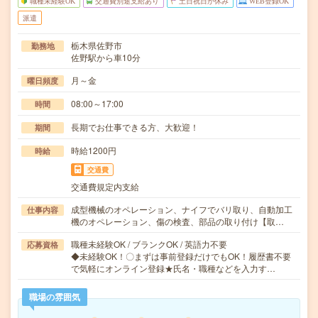
職種未経験OK
交通費別途支給あり
土日祝日が休み
WEB登録OK
派遣
栃木県佐野市
勤務地
佐野駅から車10分
月～金
曜日頻度
08:00～17:00
時間
長期でお仕事できる方、大歓迎！
期間
時給1200円
時給
交通費
交通費規定内支給
成型機械のオペレーション、ナイフでバリ取り、自動加工
仕事内容
機のオペレーション、傷の検査、部品の取り付け【取…
職種未経験OK / ブランクOK / 英語力不要
応募資格
◆未経験OK！〇まずは事前登録だけでもOK！履歴書不要
で気軽にオンライン登録★氏名・職種などを入力す…
職場の雰囲気