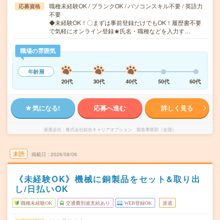
職種未経験OK / ブランクOK / パソコンスキル不要 / 英語力
応募資格
不要
◆未経験OK！〇まずは事前登録だけでもOK！履歴書不要
で気軽にオンライン登録★氏名・職種などを入力す…
職場の雰囲気
年齢層
20代
30代
40代
50代
60代
気になる!
応募へ進む
詳しく見る
派遣会社
株式会社綜合キャリアオプション 製造事業部（全国）
未読
掲載日
2026/08/06
《未経験OK》機械に銅製品をセット&取り出
し/日払いOK
職種未経験OK
交通費別途支給あり
WEB登録OK
派遣