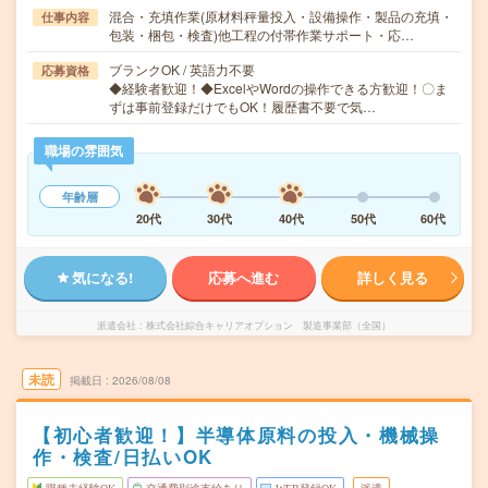
混合・充填作業(原材料秤量投入・設備操作・製品の充填・
仕事内容
包装・梱包・検査)他工程の付帯作業サポート・応…
ブランクOK / 英語力不要
応募資格
◆経験者歓迎！◆ExcelやWordの操作できる方歓迎！〇ま
ずは事前登録だけでもOK！履歴書不要で気…
職場の雰囲気
年齢層
20代
30代
40代
50代
60代
気になる!
応募へ進む
詳しく見る
派遣会社
株式会社綜合キャリアオプション 製造事業部（全国）
未読
掲載日
2026/08/08
【初心者歓迎！】半導体原料の投入・機械操
作・検査/日払いOK