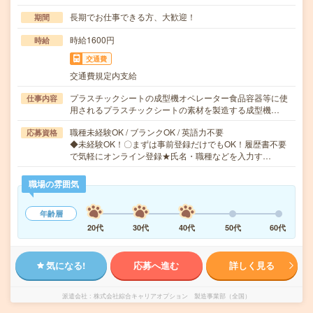
長期でお仕事できる方、大歓迎！
期間
時給1600円
時給
交通費
交通費規定内支給
プラスチックシートの成型機オペレーター食品容器等に使
仕事内容
用されるプラスチックシートの素材を製造する成型機…
職種未経験OK / ブランクOK / 英語力不要
応募資格
◆未経験OK！〇まずは事前登録だけでもOK！履歴書不要
で気軽にオンライン登録★氏名・職種などを入力す…
職場の雰囲気
年齢層
20代
30代
40代
50代
60代
気になる!
応募へ進む
詳しく見る
派遣会社
株式会社綜合キャリアオプション 製造事業部（全国）