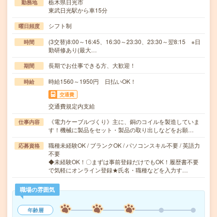
栃木県日光市
勤務地
東武日光駅から車15分
シフト制
曜日頻度
(3交替)8:00～16:45、16:30～23:30、23:30～翌8:15 ※日
時間
勤研修あり(最大…
長期でお仕事できる方、大歓迎！
期間
時給1560～1950円 日払いOK！
時給
交通費
交通費規定内支給
《電力ケーブルづくり》主に、銅のコイルを製造していま
仕事内容
す！機械に製品をセット・製品の取り出しなどをお願…
職種未経験OK / ブランクOK / パソコンスキル不要 / 英語力
応募資格
不要
◆未経験OK！〇まずは事前登録だけでもOK！履歴書不要
で気軽にオンライン登録★氏名・職種などを入力す…
職場の雰囲気
年齢層