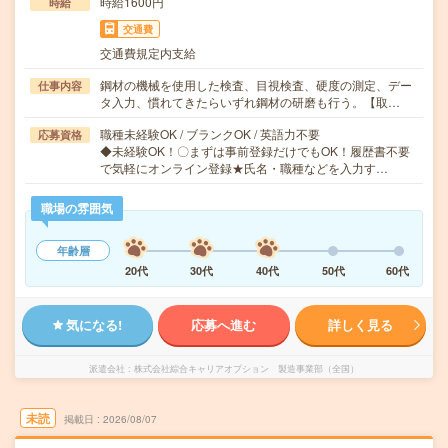
時給1600円
時給
交通費
交通費規定内支給
鋼材の機械を使用した検査、目視検査、硬度の測定、デー
仕事内容
タ入力、慣れてきたらいずれ鋼材の研磨も行う。【取…
職種未経験OK / ブランクOK / 英語力不要
応募資格
◆未経験OK！〇まずは事前登録だけでもOK！履歴書不要
で気軽にオンライン登録★氏名・職種などを入力す…
職場の雰囲気
年齢層
20代
30代
40代
50代
60代
気になる!
応募へ進む
詳しく見る
派遣会社
株式会社綜合キャリアオプション 製造事業部（全国）
未読
掲載日
2026/08/07