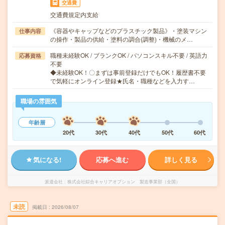
交通費
交通費規定内支給
《容器やキャップなどのプラスチック製品》・塗装マシン
仕事内容
の操作・製品の供給・塗料の調合(調整)・機械のメ…
職種未経験OK / ブランクOK / パソコンスキル不要 / 英語力
応募資格
不要
◆未経験OK！〇まずは事前登録だけでもOK！履歴書不要
で気軽にオンライン登録★氏名・職種などを入力す…
職場の雰囲気
年齢層
20代
30代
40代
50代
60代
気になる!
応募へ進む
詳しく見る
派遣会社
株式会社綜合キャリアオプション 製造事業部（全国）
未読
掲載日
2026/08/07