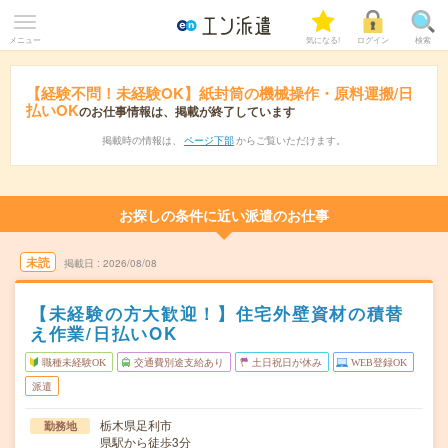
メニュー
気になる!
ログイン
検索
【経験不問！未経験OK】紙封筒の機械操作・原料運搬/日
払いOK
のお仕事情報は、掲載が終了しています
掲載時の情報は、
ページ下部
からご覧いただけます。
お探しの条件に近い派遣のお仕事
未読
掲載日
2026/08/08
【未経験の方大歓迎！】住宅外壁資材の積替
え作業/日払いOK
職種未経験OK
交通費別途支給あり
土日祝日が休み
WEB登録OK
派遣
栃木県足利市
勤務地
県駅から徒歩3分