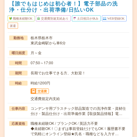
【誰でもはじめは初心者！】電子部品の洗
浄・仕分け・出荷準備/日払いOK
職種未経験OK
交通費別途支給あり
土日祝日が休み
WEB登録OK
派遣
栃木県栃木市
勤務地
東武金崎駅から車6分
月～金
曜日頻度
07:50～17:00
時間
長期でお仕事できる方、大歓迎！
期間
時給1200円
時給
交通費
交通費規定内支給
コンデンサ用プラスチック部品製造での洗浄作業・資材仕
仕事内容
分け・製品仕分け・出荷準備作業【取扱製品情報】電…
職種未経験OK / ブランクOK / 英語力不要
応募資格
◆未経験OK！〇まずは事前登録だけでもOK！履歴書不要
で気軽にオンライン登録★氏名・職種などを入力す…