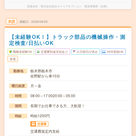
派遣会社
株式会社綜合キャリアオプション 製造事業部（全国）
未読
掲載日
2026/08/05
【未経験OK！】トラック部品の機械操作・測
定検査/日払いOK
職種未経験OK
交通費別途支給あり
土日祝日が休み
WEB登録OK
派遣
栃木県栃木市
勤務地
佐野駅から車10分
月～金
曜日頻度
08:00～17:0020:00～05:00
時間
長期でお仕事できる方、大歓迎！
期間
時給1200円
時給
交通費
交通費規定内支給