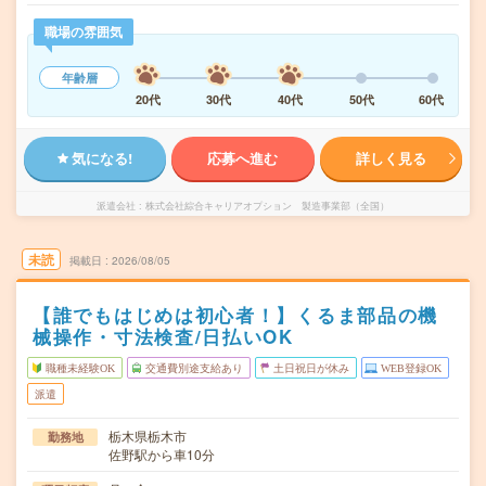
職場の雰囲気
年齢層
20代
30代
40代
50代
60代
気になる!
応募へ進む
詳しく見る
派遣会社
株式会社綜合キャリアオプション 製造事業部（全国）
未読
掲載日
2026/08/05
【誰でもはじめは初心者！】くるま部品の機
械操作・寸法検査/日払いOK
職種未経験OK
交通費別途支給あり
土日祝日が休み
WEB登録OK
派遣
栃木県栃木市
勤務地
佐野駅から車10分