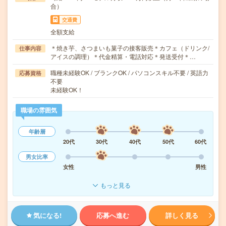
合）
交通費
全額支給
＊焼き芋、さつまいも菓子の接客販売＊カフェ（ドリンク/
仕事内容
アイスの調理）＊代金精算・電話対応＊発送受付＊…
職種未経験OK / ブランクOK / パソコンスキル不要 / 英語力
応募資格
不要
未経験OK！
職場の雰囲気
年齢層
20代
30代
40代
50代
60代
男女比率
女性
男性
もっと見る
気になる!
応募へ進む
詳しく見る