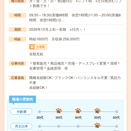
月～金・土・日・祝(週5日) ※シフト制 ※土日祝含むシフ
曜日頻度
ト勤務です！
09:30～18:30(実働8時間 休憩1時間)11:00～20:00(実働8
時間
時間 休憩1時間)12…
2026年10月上旬～長期 ※10月～！
期間
時給1600円 月収例 256,000円
時給
交通費
全額支給
＊接客販売＊商品補充＊売場・ディスプレイ変更＊清掃＊
仕事内容
在庫管理＊金銭管理 等
職種未経験OK / ブランクOK / パソコンスキル不要 / 英語力
応募資格
不要
未経験OK！
職場の雰囲気
年齢層
20代
30代
40代
50代
60代
男女比率