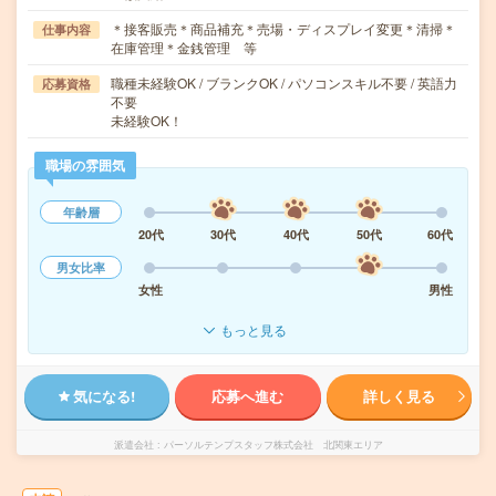
＊接客販売＊商品補充＊売場・ディスプレイ変更＊清掃＊
仕事内容
在庫管理＊金銭管理 等
職種未経験OK / ブランクOK / パソコンスキル不要 / 英語力
応募資格
不要
未経験OK！
職場の雰囲気
年齢層
20代
30代
40代
50代
60代
男女比率
女性
男性
もっと見る
気になる!
応募へ進む
詳しく見る
派遣会社
パーソルテンプスタッフ株式会社 北関東エリア