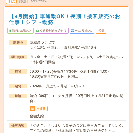
未読
掲載日
2026/07/24
【9月開始】車通勤OK！長期！接客販売のお
仕事！シフト勤務
職種未経験OK
交通費別途支給あり
WEB登録OK
派遣
茨城県つくば市
勤務地
つくば駅から車9分／荒川沖駅から車18分
月～金・土・日・祝(週5日) ※シフト制 ※土日祝含むシフ
曜日頻度
ト制×週5日勤務！
09:00～17:30(実働7時間30分 休憩1時間)11:00～
時間
19:30(実働7時間30分 休憩…
2026年09月上旬～長期 ※9月～！
期間
時給1300円 ●モデル月収：20万円以上（月21日出勤の場
時給
合）
交通費
全額支給
＊焼き芋、さつまいも菓子の接客販売＊カフェ（ドリンク/
仕事内容
アイスの調理）＊代金精算・電話対応＊発送受付＊…