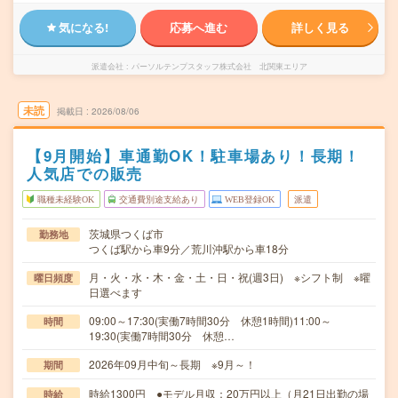
気になる!
応募へ進む
詳しく見る
派遣会社
パーソルテンプスタッフ株式会社 北関東エリア
未読
掲載日
2026/08/06
【9月開始】車通勤OK！駐車場あり！長期！
人気店での販売
職種未経験OK
交通費別途支給あり
WEB登録OK
派遣
茨城県つくば市
勤務地
つくば駅から車9分／荒川沖駅から車18分
月・火・水・木・金・土・日・祝(週3日) ※シフト制 ※曜
曜日頻度
日選べます
09:00～17:30(実働7時間30分 休憩1時間)11:00～
時間
19:30(実働7時間30分 休憩…
2026年09月中旬～長期 ※9月～！
期間
時給1300円 ●モデル月収：20万円以上（月21日出勤の場
時給