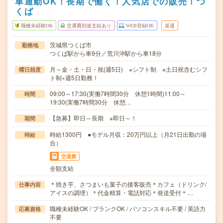
車通勤OK！長期で働く！人気店での販売！つ
くば
職種未経験OK
交通費別途支給あり
WEB登録OK
派遣
茨城県つくば市
勤務地
つくば駅から車9分／荒川沖駅から車18分
月～金・土・日・祝(週5日) ※シフト制 ※土日祝含むシフ
曜日頻度
ト制×週5日勤務！
09:00～17:30(実働7時間30分 休憩1時間)11:00～
時間
19:30(実働7時間30分 休憩…
【急募】即日～長期 ※即日～！
期間
時給1300円 ●モデル月収：20万円以上（月21日出勤の場
時給
合）
交通費
全額支給
＊焼き芋、さつまいも菓子の接客販売＊カフェ（ドリンク/
仕事内容
アイスの調理）＊代金精算・電話対応＊発送受付＊…
職種未経験OK / ブランクOK / パソコンスキル不要 / 英語力
応募資格
不要