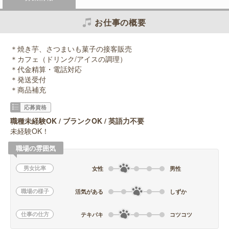
お仕事の概要
＊焼き芋、さつまいも菓子の接客販売
＊カフェ（ドリンク/アイスの調理）
＊代金精算・電話対応
＊発送受付
＊商品補充
応募資格
職種未経験OK / ブランクOK / 英語力不要
未経験OK！
職場の雰囲気
男女比率
女性
男性
職場の様子
活気がある
しずか
仕事の仕方
テキパキ
コツコツ