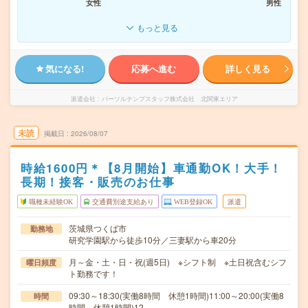
女性
男性
もっと見る
気になる!
応募へ進む
詳しく見る
派遣会社
パーソルテンプスタッフ株式会社 北関東エリア
未読
掲載日
2026/08/07
時給1600円＊【8月開始】車通勤OK！大手！
長期！接客・販売のお仕事
職種未経験OK
交通費別途支給あり
WEB登録OK
派遣
茨城県つくば市
勤務地
研究学園駅から徒歩10分／三妻駅から車20分
月～金・土・日・祝(週5日) ※シフト制 ※土日祝含むシフ
曜日頻度
ト勤務です！
09:30～18:30(実働8時間 休憩1時間)11:00～20:00(実働8
時間
時間 休憩1時間)12…