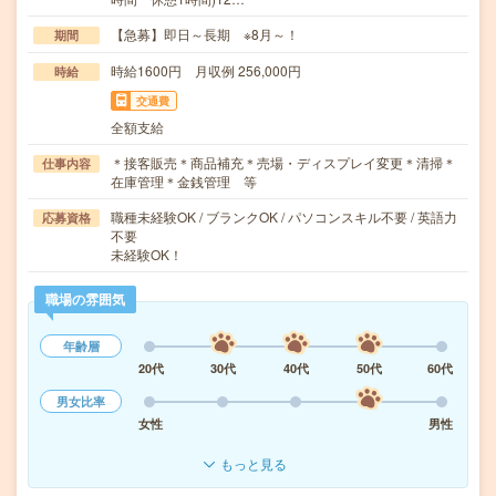
【急募】即日～長期 ※8月～！
期間
時給1600円 月収例 256,000円
時給
交通費
全額支給
＊接客販売＊商品補充＊売場・ディスプレイ変更＊清掃＊
仕事内容
在庫管理＊金銭管理 等
職種未経験OK / ブランクOK / パソコンスキル不要 / 英語力
応募資格
不要
未経験OK！
職場の雰囲気
年齢層
20代
30代
40代
50代
60代
男女比率
女性
男性
もっと見る