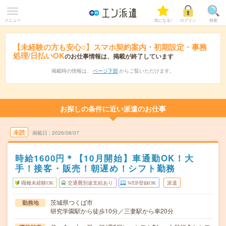
メニュー
気になる!
ログイン
検索
【未経験の方も安心○】スマホ契約案内・初期設定・事務
処理/日払いOK
のお仕事情報は、掲載が終了しています
掲載時の情報は、
ページ下部
からご覧いただけます。
お探しの条件に近い派遣のお仕事
未読
掲載日
2026/08/07
時給1600円＊【10月開始】車通勤OK！大
手！接客・販売！朝遅め！シフト勤務
職種未経験OK
交通費別途支給あり
WEB登録OK
派遣
茨城県つくば市
勤務地
研究学園駅から徒歩10分／三妻駅から車20分