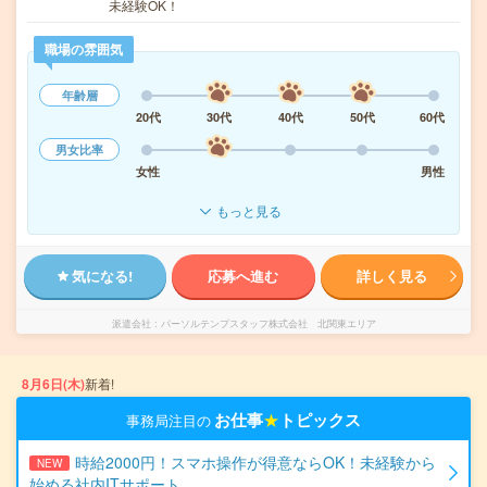
未経験OK！
職場の雰囲気
年齢層
20代
30代
40代
50代
60代
男女比率
女性
男性
もっと見る
気になる!
応募へ進む
詳しく見る
派遣会社
パーソルテンプスタッフ株式会社 北関東エリア
8月6日(木)
新着!
お仕事
★
トピックス
事務局注目の
時給2000円！スマホ操作が得意ならOK！未経験から
NEW
始める社内ITサポート