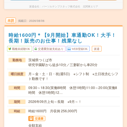
派遣会社
パーソルテンプスタッフ株式会社 北関東エリア
未読
掲載日
2026/08/06
時給1600円＊【9月開始】車通勤OK！大手！
長期！販売のお仕事！残業なし
職種未経験OK
交通費別途支給あり
WEB登録OK
派遣
茨城県つくば市
勤務地
研究学園駅から徒歩10分／三妻駅から車20分
月～金・土・日・祝(週5日) ※シフト制 ※土日祝含むシフ
曜日頻度
ト勤務です！
09:30～18:30(実働8時間 休憩1時間)11:00～20:00(実働8
時間
時間 休憩1時間)12…
2026年09月上旬～長期 ※9月～！
期間
時給1600円 月収例 256,000円
時給
交通費
全額支給