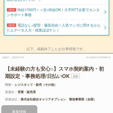
時給1700円～＋交×時短OK！大手NTT企業でカンタ
NEW
ンサポート事務
電話なし×髪型・服装自由！人気マンガに関するかん
NEW
たんデータ入力・残業ほぼナシ！
以下、掲載終了したお仕事情報です。
掲載日
2026/07/18
No.SGSIY15193888-T4
【未経験の方も安心○】スマホ契約案内・初
期設定・事務処理/日払いOK
派遣
職種
レジスタッフ・販売（その他）
派遣先
営業・販売系
派遣会社
株式会社綜合キャリアオプション 製造事業部（全国）
募集情報