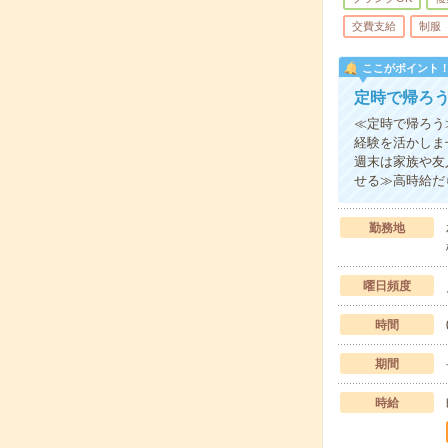
交費支給
制服
ここがポイント
定時で帰ろ
≪定時で帰ろう
経験を活かしま
週末は家族や友
せる≫高時給だ
勤務地
曜日頻度
時間
期間
時給