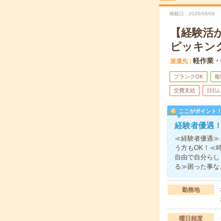
掲載日
2026/08/09
【経験活
ピッキン
軽作業・
派遣先
ブランクOK
複
交費支給
日払
ここがポイント
経験者優遇
≪経験者優遇≫
う方もOK！≪
自由で自分らし
る≫困った事な
勤務地
曜日頻度