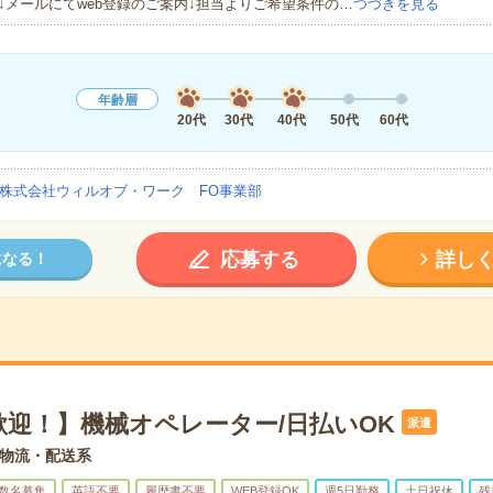
↓メールにてweb登録のご案内↓担当よりご希望条件の…
つづきを見る
年齢層
20代
30代
40代
50代
60代
株式会社ウィルオブ・ワーク FO事業部
応募する
詳し
になる！
歓迎！】機械オペレーター/日払いOK
派遣
物流・配送系
数名募集
英語不要
履歴書不要
WEB登録OK
週5日勤務
土日祝休
残