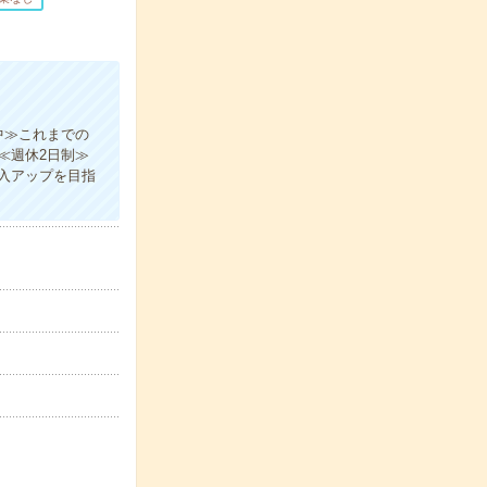
中≫これまでの
≪週休2日制≫
入アップを目指