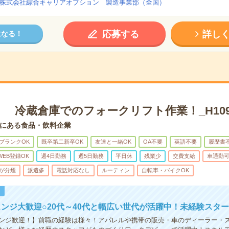
株式会社綜合キャリアオプション 製造事業部（全国）
応募する
詳し
になる！
 冷蔵倉庫でのフォークリフト作業！_H109
にある食品・飲料企業
ブランクOK
既卒第二新卒OK
友達と一緒OK
OA不要
英語不要
履歴書
WEB登録OK
週4日勤務
週5日勤務
平日休
残業少
交費支給
車通勤
が分煙
派遣多
電話対応なし
ルーティン
自転車・バイクOK
！
ンジ大歓迎○20代～40代と幅広い世代が活躍中！未経験スター
ンジ歓迎！】前職の経験は様々！アパレルや携帯の販売・車のディーラー・