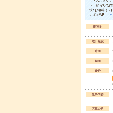
ットのスタッフ
（一部資格取得
境○お給料は＜
まずはWE…
つ
勤務地
曜日頻度
時間
期間
時給
仕事内容
応募資格