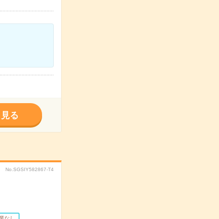
く見る
No.SGSIY582867-T4
業なし