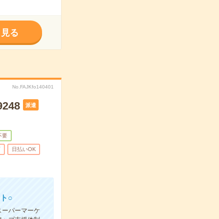
く見る
No.FAJKfo140401
248
派遣
不要
可
日払いOK
ト○
スーパーマーケ