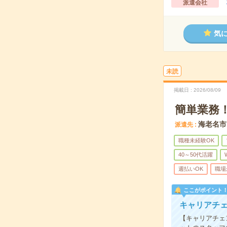
派遣会社
気
未読
掲載日
2026/08/09
簡単業務！
海老名市
派遣先
職種未経験OK
40～50代活躍
週払いOK
職場
ここがポイント
キャリアチェ
【キャリアチェ