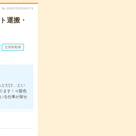
No.SGSIY5200443-T4
ト運搬・
交替制勤務
っとだけ…とい
ります！≪髪色
ている仕事が探せ