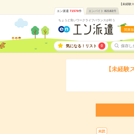
【未経験ス
エン派遣
71570
件
エンバイト
82182
件
ちょうど良いワークライフバランスが叶う
関東版
気になる！リスト
0
保存し
【未経験
未読