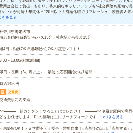
など。様々な経歴のスタッフがものづくりワークデビューで活躍中！スキル
費用は会社で負担）もあり、将来的なキャリアアップも○社会保険も完備で長
日払い＞が可能！年間休日120日以上！有給休暇でリフレッシュ！履歴書＆来
づきを見る
神奈川県海老名市
海老名(相模線)駅からバス15分／社家駅から徒歩15分
週4日～勤務OK※週4回からOKの固定シフト！
9:00～18:00(休憩1時間)
即日～長期（3ヶ月以上） 最短で応募開始から1週間！
時給1430円
交通費
交通費規定内支給
○○――― 超カンタン！やることはコレだけ！ ―――○○冷蔵倉庫内で商
どをお任せします！FLの種類は主にリーチフォークです…
つづきを見る
＜未経験OK！＞＃学歴不問＃髪色・髪型自由！○応募後の流れ「応募する」