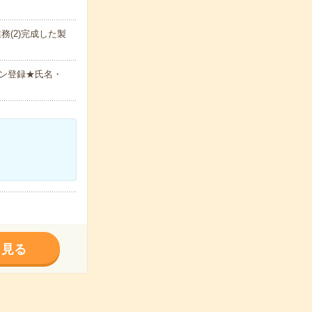
務(2)完成した製
ン登録★氏名・
く見る