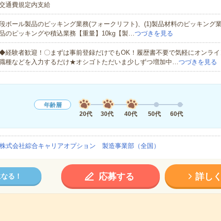
交通費規定内支給
段ボール製品のピッキング業務(フォークリフト)、(1)製品材料のピッキング業
品のピッキングや積込業務【重量】10kg【製…
つづきを見る
◆経験者歓迎！〇まずは事前登録だけでもOK！履歴書不要で気軽にオンライ
職種などを入力するだけ★オシゴトただいま少しずつ増加中…
つづきを見る
年齢層
20代
30代
40代
50代
60代
株式会社綜合キャリアオプション 製造事業部（全国）
応募する
詳し
になる！