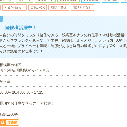
社食/補助あり
日払いOK
職場が禁煙
電話対応なし
！
う！経験者活躍中！
≫自分の時間をしっかり確保できる、残業基本ナシのお仕事！≪経験者活躍
せんか？ブランクがあっても大丈夫！経験はちょっとだけ…という方もOK！
人と一緒にプライベート満喫！制服があると毎日の服選びに悩まずOK！≪収
らけの派遣のお仕事です！
相模原市緑区
橋本(神奈川県)駅からバス10分
月～金
08:00～16:4508:30～17:15
長期でお仕事できる方、大歓迎！
時給1500円
交通費