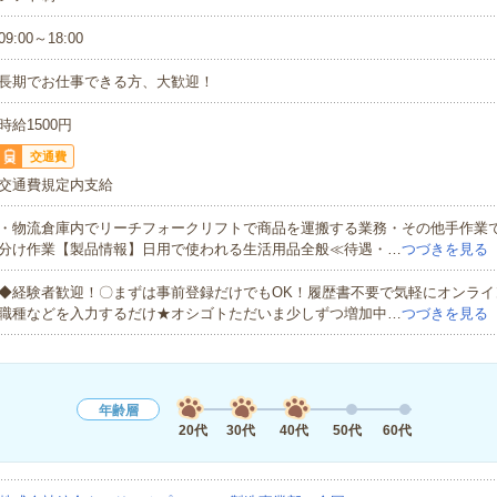
09:00～18:00
長期でお仕事できる方、大歓迎！
時給1500円
交通費
交通費規定内支給
・物流倉庫内でリーチフォークリフトで商品を運搬する業務・その他手作業
分け作業【製品情報】日用で使われる生活用品全般≪待遇・…
つづきを見る
◆経験者歓迎！〇まずは事前登録だけでもOK！履歴書不要で気軽にオンライ
職種などを入力するだけ★オシゴトただいま少しずつ増加中…
つづきを見る
年齢層
20代
30代
40代
50代
60代