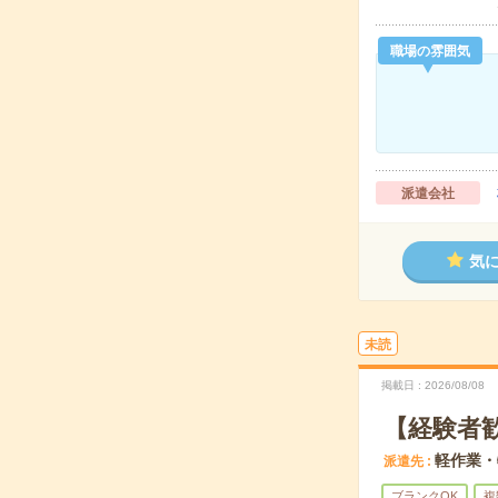
職場の雰囲気
派遣会社
気
未読
掲載日
2026/08/08
【経験者
軽作業・
派遣先
ブランクOK
複