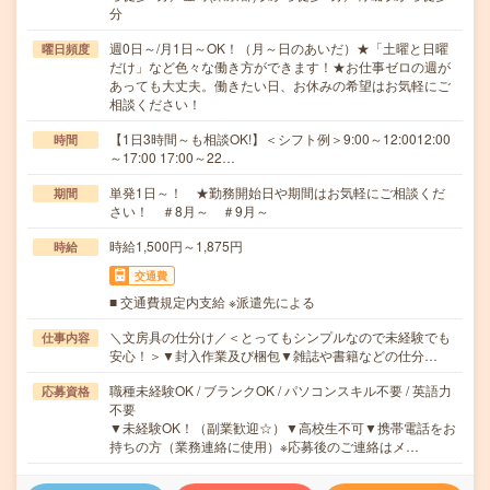
分
週0日～/月1日～OK！（月～日のあいだ）★「土曜と日曜
曜日頻度
だけ」など色々な働き方ができます！★お仕事ゼロの週が
あっても大丈夫。働きたい日、お休みの希望はお気軽にご
相談ください！
【1日3時間～も相談OK!】＜シフト例＞9:00～12:0012:00
時間
～17:00 17:00～22…
単発1日～！ ★勤務開始日や期間はお気軽にご相談くだ
期間
さい！ ＃8月～ ＃9月～
時給1,500円～1,875円
時給
交通費
■ 交通費規定内支給 ※派遣先による
＼文房具の仕分け／＜とってもシンプルなので未経験でも
仕事内容
安心！＞▼封入作業及び梱包▼雑誌や書籍などの仕分…
職種未経験OK / ブランクOK / パソコンスキル不要 / 英語力
応募資格
不要
▼未経験OK！（副業歓迎☆）▼高校生不可▼携帯電話をお
持ちの方（業務連絡に使用）※応募後のご連絡はメ…