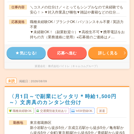
＼コスメの仕分け／＜とってもシンプルなので未経験でも
仕事内容
安心！＞▼封入作業及び梱包▼雑誌や書籍などの仕分…
職種未経験OK / ブランクOK / パソコンスキル不要 / 英語力
応募資格
不要
▼未経験OK！（副業歓迎☆）▼高校生不可▼携帯電話をお
持ちの方（業務連絡に使用）※応募後のご連絡はメ…
気になる!
応募へ進む
詳しく見る
派遣会社
株式会社バイトレ（キャムコムグループ）
未読
掲載日
2026/08/09
〈月1日～で副業にピッタリ＊時給1,500円
～〉文房具のカンタン仕分け
職種未経験OK
交通費別途支給あり
WEB登録OK
派遣
東京都葛飾区
勤務地
新小岩駅から徒歩5分／京成立石駅から徒歩5分／亀有駅か
ら徒歩5分／金町(東京都)駅から徒歩5分／青砥駅から徒歩5