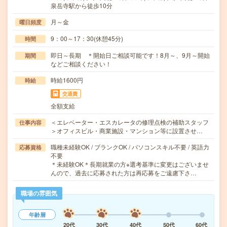
泉岳寺駅から徒歩10分
月～金
曜日頻度
9：00～17：30(休憩45分)
時間
即日～長期 ＊開始日ご相談可能です！8月～、9月～開始
期間
などご相談ください！
時給1600円
時給
交通費
全額支給
＜エレベーター・エスカレータの修理点検の補助スタッフ
仕事内容
＞オフィスビル・商業施設・マンション等に設置させ…
職種未経験OK / ブランクOK / パソコンスキル不要 / 英語力
応募資格
不要
＊未経験OK＊長期就業の方※選考基準に変更はございませ
んので、過去に応募された方は再応募をご遠慮下さ…
職場の雰囲気
年齢層
20代
30代
40代
50代
60代