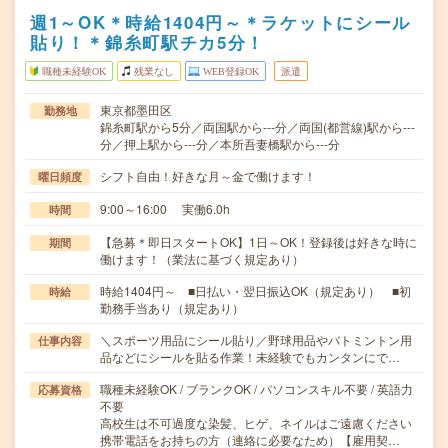
週1～OK＊時給1404円～＊ラケットにシール
貼り！＊錦糸町駅チカ5分！
職種未経験OK
残業なし
WEB登録OK
派遣
東京都墨田区
勤務地
錦糸町駅から5分／両国駅から---分／両国(都営線)駅から---
分／押上駅から---分／本所吾妻橋駅から---分
シフト自由！好きな月～金で働けます！
曜日頻度
9:00～16:00 実働6.0h
時間
【急募＊即日スタートOK】1日～OK！登録後は好きな時に
期間
働けます！（業法に基づく規定あり）
時給1404円～ ■日払い・翌日振込OK（規定あり） ■初
時給
勤務手当あり（規定あり）
＼スポーツ用品にシール貼り／野球用品やバトミントン用
仕事内容
品などにシールを貼る作業！未経験でもカンタンにで…
職種未経験OK / ブランクOK / パソコンスキル不要 / 英語力
応募資格
不要
高校生は不可過度な染髪、ヒゲ、ネイルはご遠慮ください
携帯電話をお持ちの方（連絡に必要なため）【雇用契…