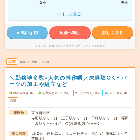
女性
男性
もっと見る
気になる!
応募へ進む
詳しく見る
派遣会社
株式会社シグマスタッフ メディカル事業部
未読
掲載日
2026/08/09
＼勤務地多数×人気の軽作業／未経験OK＊パ
ーツの加工や組立など
職種未経験OK
交通費別途支給あり
土日祝日が休み
WEB登録OK
派遣
東京都北区
勤務地
赤羽駅から---分／王子駅から---分／田端駅から---分／浮間
舟渡駅から---分／十条(東京都)駅から---分
5勤2休（週休二日、土日祝休みも可能）※配属先によって
曜日頻度
変動あり