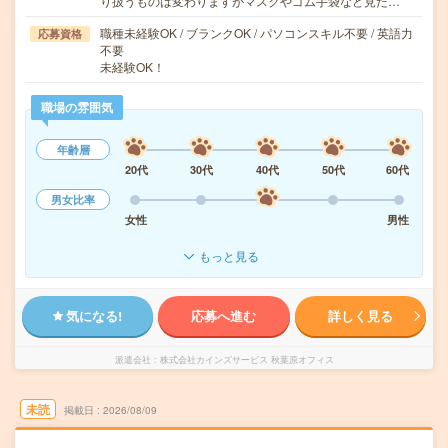
り扱うものは変わりますがマスクやゴム手袋など見た…
職種未経験OK / ブランクOK / パソコンスキル不要 / 英語力
応募資格
不要
未経験OK！
職場の雰囲気
年齢層
20代
30代
40代
50代
60代
男女比率
女性
男性
もっと見る
気になる!
応募へ進む
詳しく見る
派遣会社
株式会社カインズサービス 秋葉原オフィス
未読
掲載日
2026/08/09