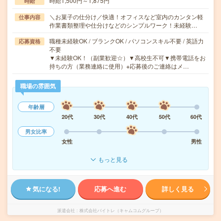
時給1,500円～1,875円
時給
＼お菓子の仕分け／快適！オフィスなど室内のカンタン軽
仕事内容
作業書類整理や仕分けなどのシンプルワーク！未経験…
職種未経験OK / ブランクOK / パソコンスキル不要 / 英語力
応募資格
不要
▼未経験OK！（副業歓迎☆）▼高校生不可▼携帯電話をお
持ちの方（業務連絡に使用）※応募後のご連絡はメ…
職場の雰囲気
年齢層
20代
30代
40代
50代
60代
男女比率
女性
男性
もっと見る
気になる!
応募へ進む
詳しく見る
派遣会社
株式会社バイトレ（キャムコムグループ）