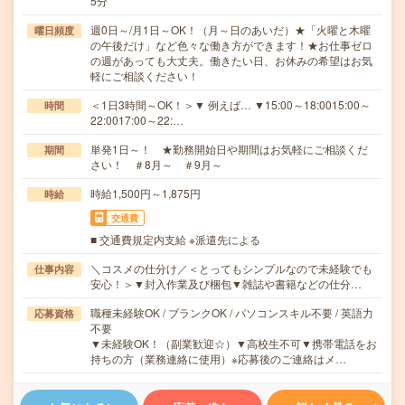
5分
週0日～/月1日～OK！（月～日のあいだ）★「火曜と木曜
曜日頻度
の午後だけ」など色々な働き方ができます！★お仕事ゼロ
の週があっても大丈夫。働きたい日、お休みの希望はお気
軽にご相談ください！
＜1日3時間～OK！＞▼ 例えば… ▼15:00～18:0015:00～
時間
22:0017:00～22:…
単発1日～！ ★勤務開始日や期間はお気軽にご相談くだ
期間
さい！ ＃8月～ ＃9月～
時給1,500円～1,875円
時給
交通費
■ 交通費規定内支給 ※派遣先による
＼コスメの仕分け／＜とってもシンプルなので未経験でも
仕事内容
安心！＞▼封入作業及び梱包▼雑誌や書籍などの仕分…
職種未経験OK / ブランクOK / パソコンスキル不要 / 英語力
応募資格
不要
▼未経験OK！（副業歓迎☆）▼高校生不可▼携帯電話をお
持ちの方（業務連絡に使用）※応募後のご連絡はメ…