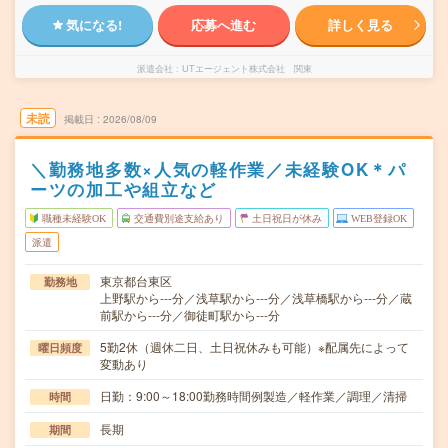
気になる!
応募へ進む
詳しく見る
派遣会社
UTエージェント株式会社 関東
未読
掲載日
2026/08/09
＼勤務地多数×人気の軽作業／未経験OK＊パ
ーツの加工や組立など
職種未経験OK
交通費別途支給あり
土日祝日が休み
WEB登録OK
派遣
東京都台東区
勤務地
上野駅から---分／浅草駅から---分／浅草橋駅から---分／蔵
前駅から---分／御徒町駅から---分
5勤2休（週休二日、土日祝休みも可能）※配属先によって
曜日頻度
変動あり
日勤：9:00～18:00勤務時間例製造／軽作業／調理／清掃
時間
長期
期間