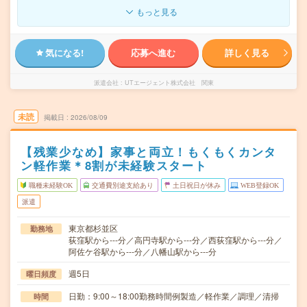
もっと見る
気になる!
応募へ進む
詳しく見る
派遣会社
UTエージェント株式会社 関東
未読
掲載日
2026/08/09
【残業少なめ】家事と両立！もくもくカンタ
ン軽作業＊8割が未経験スタート
職種未経験OK
交通費別途支給あり
土日祝日が休み
WEB登録OK
派遣
東京都杉並区
勤務地
荻窪駅から---分／高円寺駅から---分／西荻窪駅から---分／
阿佐ケ谷駅から---分／八幡山駅から---分
週5日
曜日頻度
日勤：9:00～18:00勤務時間例製造／軽作業／調理／清掃
時間