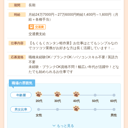
長期
期間
月給24万7000円～27万6000円時給1,400円～1,600円（月
時給
給＋各種手当）
交通費
交通費支給
【もくもくカンタン軽作業】お仕事はとてもシンプルなの
仕事内容
でコツコツ業務がお好きな方は長く活躍しています！…
職種未経験OK / ブランクOK / パソコンスキル不要 / 英語力
応募資格
不要
未経験・ブランクOK資格不問！幅広い年代が活躍中！どな
たでも始められるお仕事です
職場の雰囲気
年齢層
20代
30代
40代
50代
60代
男女比率
女性
男性
もっと見る