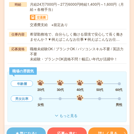
月給24万7000円～27万6000円時給1,400円～1,600円（月
時給
給＋各種手当）
交通費
交通費支給 ※規定あり
希望勤務地で、自分らしく働ける環境で安心して長く働き
仕事内容
ませんか？▼例えばこんなお仕事▼例えばこんなお仕…
職種未経験OK / ブランクOK / パソコンスキル不要 / 英語力
応募資格
不要
未経験・ブランクOK資格不問！幅広い年代が活躍中！
職場の雰囲気
年齢層
20代
30代
40代
50代
60代
男女比率
女性
男性
もっと見る
気になる!
応募へ進む
詳しく見る