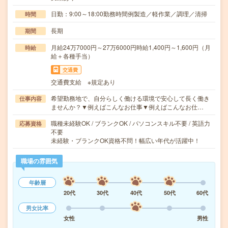
日勤：9:00～18:00勤務時間例製造／軽作業／調理／清掃
時間
長期
期間
月給24万7000円～27万6000円時給1,400円～1,600円（月
時給
給＋各種手当）
交通費
交通費支給 ※規定あり
希望勤務地で、自分らしく働ける環境で安心して長く働き
仕事内容
ませんか？▼例えばこんなお仕事▼例えばこんなお仕…
職種未経験OK / ブランクOK / パソコンスキル不要 / 英語力
応募資格
不要
未経験・ブランクOK資格不問！幅広い年代が活躍中！
職場の雰囲気
年齢層
20代
30代
40代
50代
60代
男女比率
女性
男性