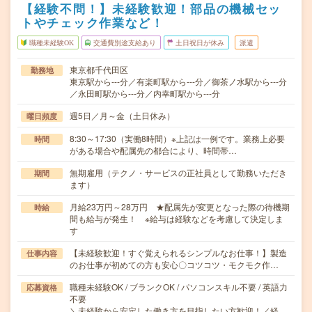
【経験不問！】未経験歓迎！部品の機械セッ
トやチェック作業など！
職種未経験OK
交通費別途支給あり
土日祝日が休み
派遣
東京都千代田区
勤務地
東京駅から---分／有楽町駅から---分／御茶ノ水駅から---分
／永田町駅から---分／内幸町駅から---分
週5日／月～金（土日休み）
曜日頻度
8:30～17:30（実働8時間）※上記は一例です。業務上必要
時間
がある場合や配属先の都合により、時間帯…
無期雇用（テクノ・サービスの正社員として勤務いただき
期間
ます）
月給23万円～28万円 ★配属先が変更となった際の待機期
時給
間も給与が発生！ ※給与は経験などを考慮して決定しま
す
【未経験歓迎！すぐ覚えられるシンプルなお仕事！】製造
仕事内容
のお仕事が初めての方も安心〇コツコツ・モクモク作…
職種未経験OK / ブランクOK / パソコンスキル不要 / 英語力
応募資格
不要
＼未経験から安定した働き方を目指したい方歓迎！／経