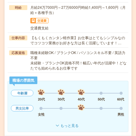
月給24万7000円～27万6000円時給1,400円～1,600円（月
時給
給＋各種手当）
交通費
交通費支給
【もくもくカンタン軽作業】お仕事はとてもシンプルなの
仕事内容
でコツコツ業務がお好きな方は長く活躍しています！…
職種未経験OK / ブランクOK / パソコンスキル不要 / 英語力
応募資格
不要
未経験・ブランクOK資格不問！幅広い年代が活躍中！どな
たでも始められるお仕事です
職場の雰囲気
年齢層
20代
30代
40代
50代
60代
男女比率
女性
男性
もっと見る