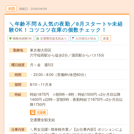
未読
掲載日
2026/08/09
＼年齢不問＆人気の夜勤／8月スタート✨未経
験OK！コツコツ在庫の個数チェック！
職種未経験OK
交通費別途支給あり
土日祝日が休み
派遣
東京都大田区
勤務地
穴守稲荷駅から徒歩2分／蒲田駅からバス15分
月～金 週5日
曜日頻度
・23:00～8:00（実働8h/休憩60分）
時間
8/10～11月末
期間
時給1875円 ✩朝5時～8時：時給1500円→2か月目以降
時給
1400円 ※22時～翌朝5時：夜勤時給で1875円→2か月目以
降1750円
交通費
交通費全額支給
＼男女活躍✨簡単軽作業／【お仕事内容】ポジションによ
仕事内容