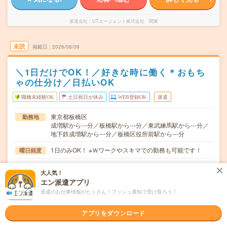
派遣会社
UTエージェント株式会社 関東
未読
掲載日
2026/08/09
＼1日だけでOK！／好きな時に働く＊おもち
ゃの仕分け／日払いOK
職種未経験OK
土日祝日が休み
WEB登録OK
派遣
東京都板橋区
勤務地
成増駅から---分／板橋駅から---分／東武練馬駅から---分／
地下鉄成増駅から---分／板橋区役所前駅から---分
1日のみOK！ ※Ｗワークやスキマでの勤務も可能です！
曜日頻度
9:00～18:00希望の時間帯を選べます！＜シフト例＞・8：
時間
大人気！
30～12：00・10：00～19：0…
エン派遣アプリ
【急募】1日のみOK！ 即日スタートもOK！ ＜Ｗワーク
期間
派遣のお仕事情報がたくさん！プッシュ通知で受け取ろう！
や扶養内での勤務もＯＫです＞
アプリをダウンロード
時給1400円 ■日払い・週払いOK！(規定あり) ■現金日
時給
払いもOK（規定あり）