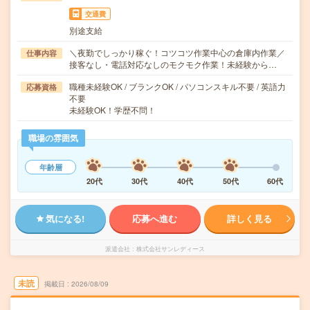
交通費
別途支給
＼夜勤でしっかり稼ぐ！コツコツ作業中心の倉庫内作業／
仕事内容
接客なし・電話対応なしのモクモク作業！未経験から…
職種未経験OK / ブランクOK / パソコンスキル不要 / 英語力
応募資格
不要
未経験OK！学歴不問！
職場の雰囲気
年齢層
20代
30代
40代
50代
60代
気になる!
応募へ進む
詳しく見る
派遣会社
株式会社サンレディース
未読
掲載日
2026/08/09