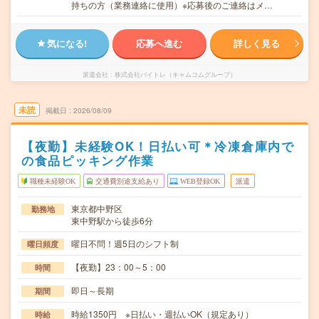
持ちの方（業務連絡に使用）※応募後のご連絡はメ…
気になる!
応募へ進む
詳しく見る
派遣会社
株式会社バイトレ（キャムコムグループ）
未読
掲載日
2026/08/09
【夜勤】未経験OK！日払い可＊冷凍倉庫内で
の食品ピッキング作業
職種未経験OK
交通費別途支給あり
WEB登録OK
派遣
東京都中野区
勤務地
東中野駅から徒歩6分
曜日不問！週5日のシフト制
曜日頻度
【夜勤】23：00～5：00
時間
即日～長期
期間
時給1350円 ※日払い・週払いOK（規定あり）
時給