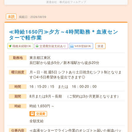
派遣会社
株式会社フィルアップ
未読
掲載日
2026/08/09
≪時給1650円≫夕方～4時間勤務＊血液セン
ターで軽作業
職種未経験OK
交通費別途支給あり
WEB登録OK
派遣
東京都江東区
勤務地
辰巳駅から徒歩5分／新木場駅から徒歩20分
月～日・祝 週5日 シフトあり土日祝含むシフト制となりま
曜日頻度
す◎4~5日希望休を提出できます◎
16：15-20：15 または 16：00-20：00
時間
8月または9月～長期 （ご契約は3か月更新となります）
期間
時給 1,650円 ～
時給
交通費
全額支給
≪血液センターでライン作業のオシゴト≫届いた献血パッ
仕事内容