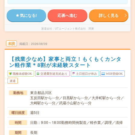
気になる!
応募へ進む
詳しく見る
派遣会社
UTエージェント株式会社 関東
未読
掲載日
2026/08/09
【残業少なめ】家事と両立！もくもくカンタ
ン軽作業＊8割が未経験スタート
職種未経験OK
交通費別途支給あり
土日祝日が休み
WEB登録OK
派遣
東京都品川区
勤務地
五反田駅から---分／目黒駅から---分／大井町駅から---分／
大崎駅から---分／武蔵小山駅から---分
週5日
曜日頻度
日勤：9:00～18:00勤務時間例製造／軽作業／調理／清掃
時間
長期
期間