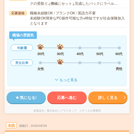
クの受取り↓機械にセット↓完成したパックにラベル…
職種未経験OK / ブランクOK / 英語力不要
応募資格
未経験OK簡単なPC操作可能な方※時短ですが社会保険加入
となります
職場の雰囲気
年齢層
20代
30代
40代
50代
60代
男女比率
女性
男性
もっと見る
気になる!
応募へ進む
詳しく見る
派遣会社
株式会社シグマスタッフ メディカル事業部
未読
掲載日
2026/08/09