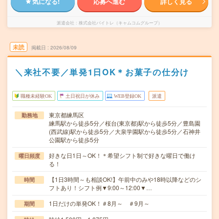
気になる!
応募へ進む
詳しく見る
派遣会社
株式会社バイトレ（キャムコムグループ）
未読
掲載日
2026/08/09
＼来社不要／単発1日OK＊お菓子の仕分け
職種未経験OK
土日祝日が休み
WEB登録OK
派遣
東京都練馬区
勤務地
練馬駅から徒歩5分／桜台(東京都)駅から徒歩5分／豊島園
(西武線)駅から徒歩5分／大泉学園駅から徒歩5分／石神井
公園駅から徒歩5分
好きな日1日～OK！＊希望シフト制で好きな曜日で働け
曜日頻度
る！
【1日3時間～も相談OK!】午前中のみや18時以降などのシ
時間
フトあり！シフト例▼9:00～12:00▼…
1日だけの単発OK！＃8月～ ＃9月～
期間