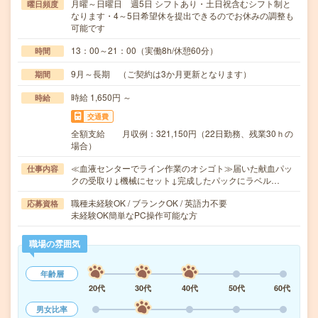
月曜～日曜日 週5日 シフトあり・土日祝含むシフト制と
曜日頻度
なります・4～5日希望休を提出できるのでお休みの調整も
可能です
13：00～21：00（実働8h/休憩60分）
時間
9月～長期 （ご契約は3か月更新となります）
期間
時給 1,650円 ～
時給
交通費
全額支給 月収例：321,150円（22日勤務、残業30ｈの
場合）
≪血液センターでライン作業のオシゴト≫届いた献血パッ
仕事内容
クの受取り↓機械にセット↓完成したパックにラベル…
職種未経験OK / ブランクOK / 英語力不要
応募資格
未経験OK簡単なPC操作可能な方
職場の雰囲気
年齢層
20代
30代
40代
50代
60代
男女比率