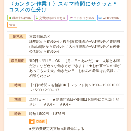
〈カンタン作業！〉スキマ時間にサクッと＊
コスメの仕分け
職種未経験OK
交通費別途支給あり
土日祝日が休み
WEB登録OK
派遣
東京都練馬区
勤務地
練馬駅から徒歩5分／桜台(東京都)駅から徒歩5分／豊島園
(西武線)駅から徒歩5分／大泉学園駅から徒歩5分／石神井
公園駅から徒歩5分
週0日～/月1日～OK！（月～日のあいだ）★「火曜と木曜
曜日頻度
だけ」など色々な働き方ができます！★お仕事ゼロの週が
あっても大丈夫。働きたい日、お休みの希望はお気軽にご
相談ください！
【1日3時間～も相談OK!】＜シフト例＞9:00～12:0010:00
時間
～15:00 12:00～17…
単発1日～！ ★勤務開始日や期間はお気軽にご相談くだ
期間
さい！ ＃8月～ ＃9月～
時給1,500円～1,875円
時給
交通費
■ 交通費規定内支給 ※派遣先による