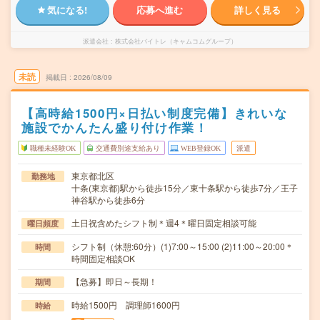
気になる!
応募へ進む
詳しく見る
派遣会社
株式会社バイトレ（キャムコムグループ）
未読
掲載日
2026/08/09
【高時給1500円×日払い制度完備】きれいな
施設でかんたん盛り付け作業！
職種未経験OK
交通費別途支給あり
WEB登録OK
派遣
東京都北区
勤務地
十条(東京都)駅から徒歩15分／東十条駅から徒歩7分／王子
神谷駅から徒歩6分
土日祝含めたシフト制＊週4＊曜日固定相談可能
曜日頻度
シフト制（休憩:60分）(1)7:00～15:00 (2)11:00～20:00＊
時間
時間固定相談OK
【急募】即日～長期！
期間
時給1500円 調理師1600円
時給