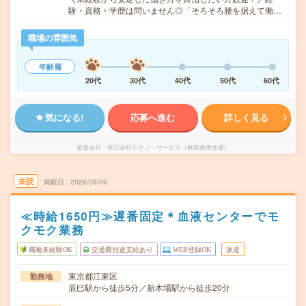
験・資格・学歴は問いません◎「そろそろ腰を据えて働…
職場の雰囲気
年齢層
20代
30代
40代
50代
60代
気になる!
応募へ進む
詳しく見る
派遣会社
株式会社テクノ・サービス（無期雇用派遣）
未読
掲載日
2026/08/09
≪時給1650円≫遅番固定＊血液センターでモ
クモク業務
職種未経験OK
交通費別途支給あり
WEB登録OK
派遣
東京都江東区
勤務地
辰巳駅から徒歩5分／新木場駅から徒歩20分