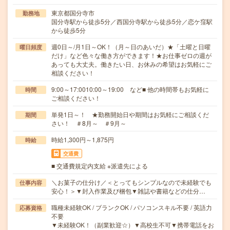
東京都国分寺市
勤務地
国分寺駅から徒歩5分／西国分寺駅から徒歩5分／恋ケ窪駅
から徒歩5分
週0日～/月1日～OK！（月～日のあいだ）★「土曜と日曜
曜日頻度
だけ」など色々な働き方ができます！★お仕事ゼロの週が
あっても大丈夫。働きたい日、お休みの希望はお気軽にご
相談ください！
9:00～17:0010:00～19:00 など■ 他の時間帯もお気軽に
時間
ご相談ください！
単発1日～！ ★勤務開始日や期間はお気軽にご相談くだ
期間
さい！ ＃8月～ ＃9月～
時給1,300円～1,875円
時給
交通費
■ 交通費規定内支給 ※派遣先による
＼お菓子の仕分け／＜とってもシンプルなので未経験でも
仕事内容
安心！＞▼封入作業及び梱包▼雑誌や書籍などの仕分…
職種未経験OK / ブランクOK / パソコンスキル不要 / 英語力
応募資格
不要
▼未経験OK！（副業歓迎☆）▼高校生不可▼携帯電話をお