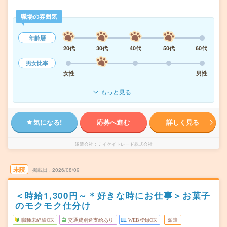
職場の雰囲気
年齢層
20代
30代
40代
50代
60代
男女比率
女性
男性
もっと見る
気になる!
応募へ進む
詳しく見る
派遣会社
テイケイトレード株式会社
未読
掲載日
2026/08/09
＜時給1,300円～＊好きな時にお仕事＞お菓子
のモクモク仕分け
職種未経験OK
交通費別途支給あり
WEB登録OK
派遣