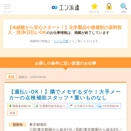
メニュー
気になる!
ログイン
検索
【未経験から安心スタート！】化学製品や接着剤の原料投
入・洗浄/日払いOK
のお仕事情報は、掲載が終了しています
掲載時の情報は、
ページ下部
からご覧いただけます。
お探しの条件に近い派遣のお仕事
未読
掲載日
2026/08/09
【週払いOK！】隣でメモするダケ！大手メー
カーの点検補助スタッフ＊重いものなし
職種未経験OK
交通費別途支給あり
土日祝日が休み
WEB登録OK
派遣
東京都港区
勤務地
三田(東京都)駅から徒歩1分／田町(東京都)駅から徒歩3分／