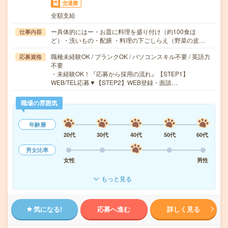
交通費
全額支給
ー具体的にはー・お皿に料理を盛り付け（約100食ほ
仕事内容
ど）・洗いもの・配膳 ・料理の下ごしらえ（野菜の皮…
職種未経験OK / ブランクOK / パソコンスキル不要 / 英語力
応募資格
不要
・未経験OK！『応募から採用の流れ』【STEP1】
WEB/TEL応募▼【STEP2】WEB登録・面談…
職場の雰囲気
年齢層
20代
30代
40代
50代
60代
男女比率
女性
男性
もっと見る
気になる!
応募へ進む
詳しく見る