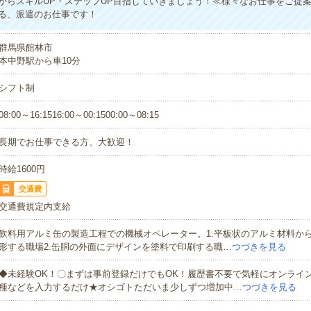
からスキルUP・ステップUP目指していきましょう！≪様々なお仕事をご提
る、派遣のお仕事です！
群馬県館林市
本中野駅から車10分
シフト制
08:00～16:1516:00～00:1500:00～08:15
長期でお仕事できる方、大歓迎！
時給1600円
交通費
交通費規定内支給
飲料用アルミ缶の製造工程での機械オペレーター。1.平板状のアルミ材料か
形する職場2.缶胴の外面にデザインを塗料で印刷する職…
つづきを見る
◆未経験OK！〇まずは事前登録だけでもOK！履歴書不要で気軽にオンライ
種などを入力するだけ★オシゴトただいま少しずつ増加中…
つづきを見る