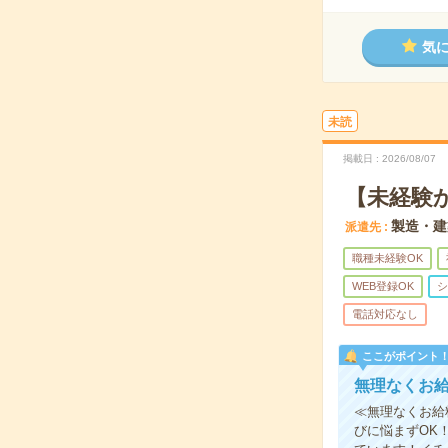
気
未読
掲載日
2026/08/07
【未経験
製造・建
派遣先
職種未経験OK
WEB登録OK
シ
電話対応なし
ここがポイント
無理なくお
≪無理なくお給
びに悩まずOK