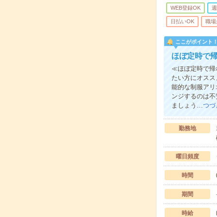
WEB登録OK
週
日払いOK
職場
ここがポイント
ほぼ定時で
≪ほぼ定時で帰
たい方にオスス
能的な制服アリ
ンジするのは不
ましょう…
つづ
勤務地
曜日頻度
時間
期間
時給