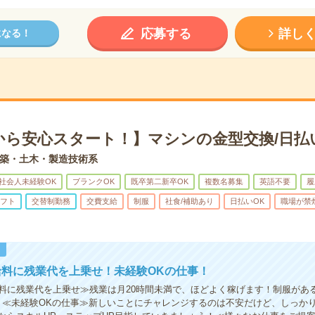
応募する
詳し
になる！
から安心スタート！】マシンの金型交換/日払
築・土木・製造技術系
社会人未経験OK
ブランクOK
既卒第二新卒OK
複数名募集
英語不要
履
フト
交替制勤務
交費支給
制服
社食/補助あり
日払いOK
職場が禁
！
給料に残業代を上乗せ！未経験OKの仕事！
料に残業代を上乗せ≫残業は月20時間未満で、ほどよく稼げます！制服があ
！≪未経験OKの仕事≫新しいことにチャレンジするのは不安だけど、しっか