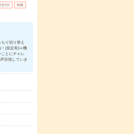
駅歩5分
制服
っちり切り替え
！(規定有)≪機
いことにチャレ
UP目指していき