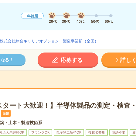
年齢層
20代
30代
40代
50代
60代
株式会社綜合キャリアオプション 製造事業部（全国）
応募する
詳し
になる！
スタート大歓迎！】半導体製品の測定・検査・
派遣
築・土木・製造技術系
社会人未経験OK
ブランクOK
既卒第二新卒OK
複数名募集
英語不要
履