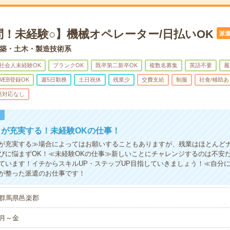
問！未経験○】機械オペレーター/日払いOK
派
築・土木・製造技術系
社会人未経験OK
ブランクOK
既卒第二新卒OK
複数名募集
英語不要
履
WEB登録OK
週5日勤務
土日祝休
残業少
交費支給
制服
社食/補助あ
話対応なし
！
が充実する！未経験OKの仕事！
が充実する≫場合によってはお願いすることもありますが、残業はほとんど
びに悩まずOK！≪未経験OKの仕事≫新しいことにチャレンジするのは不安
ています！イチからスキルUP・ステップUP目指していきましょう！≪自分
が整った派遣のお仕事です！
群馬県邑楽郡
月～金