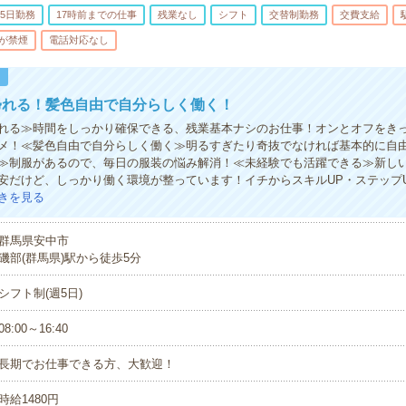
5日勤務
17時前までの仕事
残業なし
シフト
交替制勤務
交費支給
が禁煙
電話対応なし
！
帰れる！髪色自由で自分らしく働く！
れる≫時間をしっかり確保できる、残業基本ナシのお仕事！オンとオフをき
メ！≪髪色自由で自分らしく働く≫明るすぎたり奇抜でなければ基本的に自由
≫制服があるので、毎日の服装の悩み解消！≪未経験でも活躍できる≫新し
安だけど、しっかり働く環境が整っています！イチからスキルUP・ステップ
きを見る
群馬県安中市
磯部(群馬県)駅から徒歩5分
シフト制(週5日)
08:00～16:40
長期でお仕事できる方、大歓迎！
時給1480円