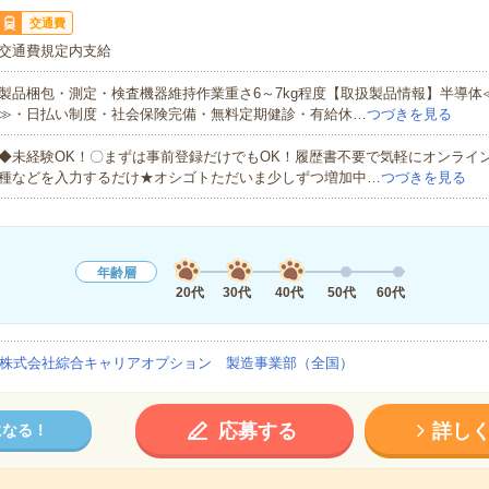
交通費
交通費規定内支給
製品梱包・測定・検査機器維持作業重さ6～7kg程度【取扱製品情報】半導体
≫・日払い制度・社会保険完備・無料定期健診・有給休…
つづきを見る
◆未経験OK！〇まずは事前登録だけでもOK！履歴書不要で気軽にオンライ
種などを入力するだけ★オシゴトただいま少しずつ増加中…
つづきを見る
年齢層
20代
30代
40代
50代
60代
株式会社綜合キャリアオプション 製造事業部（全国）
応募する
詳し
になる！