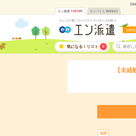
【未
エン派遣
71573
件
エンバイト
82531
件
ちょうど良いワークライフバランスが叶う
関東版
気になる！リスト
0
保存し
【未経
未読