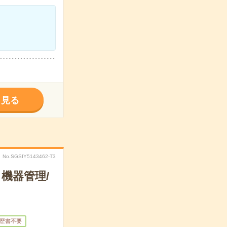
く見る
No.SGSIY5143462-T3
機器管理/
歴書不要