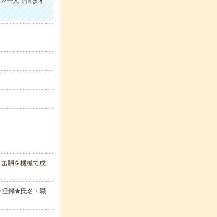
案≫一人で悩まず
ら缶胴を機械で成
ン登録★氏名・職