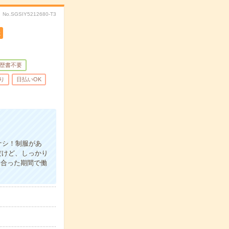
No.SGSIY5212680-T3
遣
歴書不要
り
日払いOK
ナシ！制服があ
だけど、しっかり
に合った期間で働