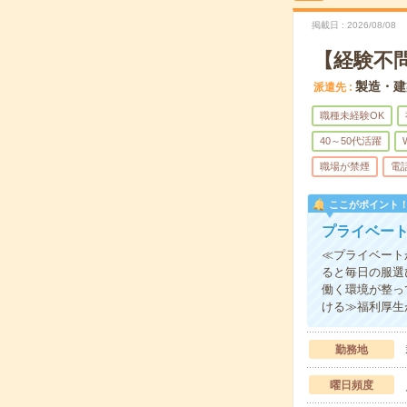
掲載日
2026/08/08
【経験不
製造・建
派遣先
職種未経験OK
40～50代活躍
職場が禁煙
電
ここがポイント
プライベート
≪プライベート
ると毎日の服選
働く環境が整っ
ける≫福利厚生
勤務地
曜日頻度