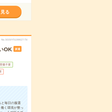
く見る
No.SGSIY5106627-T4
いOK
派遣
歴書不要
煙
ると毎日の服選
り働く環境が整っ