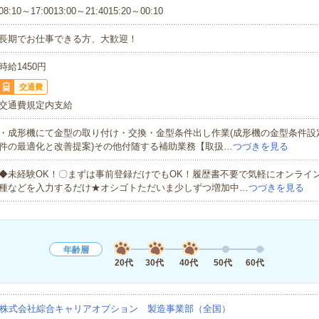
08:10～17:0013:00～21:4015:20～00:10
長期でお仕事できる方、大歓迎！
時給1450円
交通費
交通費規定内支給
・成形機にて金型の取り付け・交換・金型条件出し作業(成形機の金型条件設定
件の最適化と改善提案)その他付随する補助業務【取扱…
つづきを見る
◆未経験OK！〇まずは事前登録だけでもOK！履歴書不要で気軽にオンライ
種などを入力するだけ★オシゴトただいま少しずつ増加中…
つづきを見る
年齢層
20代
30代
40代
50代
60代
株式会社綜合キャリアオプション 製造事業部（全国）