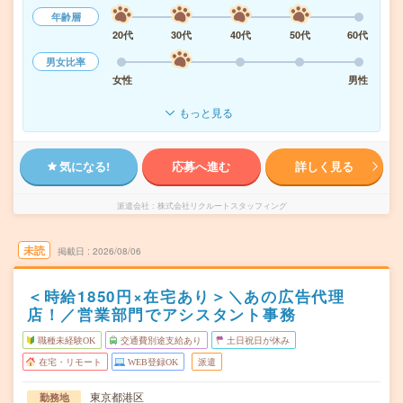
年齢層
20代
30代
40代
50代
60代
男女比率
女性
男性
もっと見る
気になる!
応募へ進む
詳しく見る
派遣会社
株式会社リクルートスタッフィング
未読
掲載日
2026/08/06
＜時給1850円×在宅あり＞＼あの広告代理
店！／営業部門でアシスタント事務
職種未経験OK
交通費別途支給あり
土日祝日が休み
在宅・リモート
WEB登録OK
派遣
東京都港区
勤務地