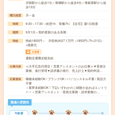
汐留駅から徒歩1分／新橋駅から徒歩4分／東銀座駅から徒
歩13分
月～金
曜日頻度
9:30～17:30（休憩1h、実働7h）【在宅】週1日程度
時間
9月1日～契約更新のある長期
期間
時給1850円～ 月収例:約27.1万円（1850円×7h×21日）
時給
+残業代
交通費
通勤交通費全額支給
≪大手広告代理店！営業アシスタントのお仕事≫▼受発注
仕事内容
業務、進行管理▼請求書の発行、売上計上▼契約申請…
職種未経験OK / ブランクOK / パソコンスキル不要 / 英語力
応募資格
不要
＜業界未経験OK！下記いずれかのご経験があればエントリ
ー！＞営業アシスタント・受発注業務・請求業務の…
職場の雰囲気
年齢層