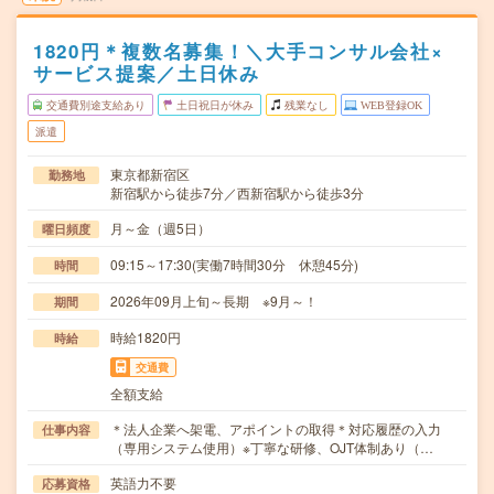
1820円＊複数名募集！＼大手コンサル会社×
サービス提案／土日休み
交通費別途支給あり
土日祝日が休み
残業なし
WEB登録OK
派遣
東京都新宿区
勤務地
新宿駅から徒歩7分／西新宿駅から徒歩3分
月～金（週5日）
曜日頻度
09:15～17:30(実働7時間30分 休憩45分)
時間
2026年09月上旬～長期 ※9月～！
期間
時給1820円
時給
交通費
全額支給
＊法人企業へ架電、アポイントの取得＊対応履歴の入力
仕事内容
（専用システム使用）※丁寧な研修、OJT体制あり（…
英語力不要
応募資格