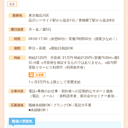
派遣
東京都品川区
勤務地
品川シーサイド駅から徒歩1分／青物横丁駅から徒歩8分
月～金／週5日
曜日頻度
09:00-17:30（休憩60分）実働7時間30分（残業少なめ！）
時間
即日～長期 ※開始日相談OK
期間
時給2120円 月収例 31万円 時給2120円×実働7h30m×週5
時給
日×4週 ※月収例を保証するものではありません。※給与即
受取りサービス利用可（利用条件有）
交通費
1ヶ月3万円を上限として実費支給
電話+事務のお仕事・契約者への定期的なサポート連絡
仕事内容
（電話、メール）・資料請求者、展示会やセミナー参加…
職種未経験OK / ブランクOK / 英語力不要
応募資格
■未経験OK！
職場の雰囲気