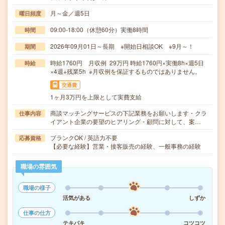
月～金／週5日
曜日頻度
09:00-18:00（休憩60分）実働8時間
時間
2026年09月01日～長期 ※開始日相談OK ※9月～！
期間
時給1760円 月収例 29万円 時給1760円×実働8h×週5日
時給
×4週+残業5h ※月収例を保証するものではありません。
交通費
1ヶ月3万円を上限として実費支給
商談マッチングサービスの下記業務をお願いします・クラ
仕事内容
イアント企業の要望のヒアリング・顧問に対して、案…
ブランクOK / 英語力不要
応募資格
【必要な経験】営業・接客販売の経験、一般事務の経験
職場の雰囲気
職場の様子
活気がある
しずか
仕事の仕方
テキパキ
コツコツ