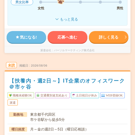
男女比率
女性
男性
もっと見る
気になる!
応募へ進む
詳しく見る
派遣会社
パーソルマーケティング株式会社
未読
掲載日
2026/08/06
【扶養内・週2日～】IT企業のオフィスワーク
＠市ヶ谷
職種未経験OK
交通費別途支給あり
土日祝日が休み
WEB登録OK
派遣
東京都千代田区
勤務地
市ケ谷駅から徒歩5分
月～金の週2日～5日（曜日応相談）
曜日頻度