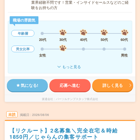
業界経験不問です！営業・インサイドセールスなどのご経
験をお持ちの方
職場の雰囲気
年齢層
20代
30代
40代
50代
60代
男女比率
女性
男性
もっと見る
気になる!
応募へ進む
詳しく見る
派遣会社
パーソルテンプスタッフ株式会社
未読
掲載日
2026/08/06
【リクルート】2名募集＼完全在宅＆時給
1850円／じゃらんの集客サポート