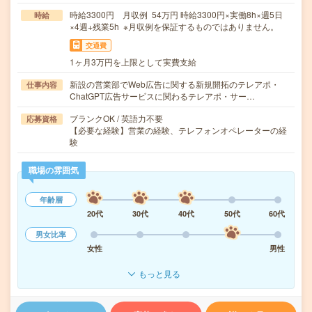
時給3300円 月収例 54万円 時給3300円×実働8h×週5日
時給
×4週+残業5h ※月収例を保証するものではありません。
交通費
1ヶ月3万円を上限として実費支給
新設の営業部でWeb広告に関する新規開拓のテレアポ・
仕事内容
ChatGPT広告サービスに関わるテレアポ・サー…
ブランクOK / 英語力不要
応募資格
【必要な経験】営業の経験、テレフォンオペレーターの経
験
職場の雰囲気
年齢層
20代
30代
40代
50代
60代
男女比率
女性
男性
もっと見る