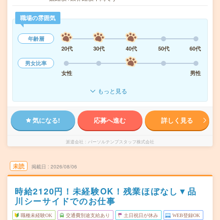
職場の雰囲気
年齢層
20代
30代
40代
50代
60代
男女比率
女性
男性
もっと見る
気になる!
応募へ進む
詳しく見る
派遣会社
パーソルテンプスタッフ株式会社
未読
掲載日
2026/08/06
時給2120円！未経験OK！残業ほぼなし▼品
川シーサイドでのお仕事
職種未経験OK
交通費別途支給あり
土日祝日が休み
WEB登録OK