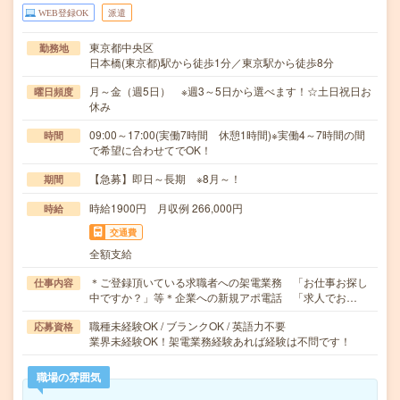
WEB登録OK
派遣
東京都中央区
勤務地
日本橋(東京都)駅から徒歩1分／東京駅から徒歩8分
月～金（週5日） ※週3～5日から選べます！☆土日祝日お
曜日頻度
休み
09:00～17:00(実働7時間 休憩1時間)※実働4～7時間の間
時間
で希望に合わせてでOK！
【急募】即日～長期 ※8月～！
期間
時給1900円 月収例 266,000円
時給
交通費
全額支給
＊ご登録頂いている求職者への架電業務 「お仕事お探し
仕事内容
中ですか？」等＊企業への新規アポ電話 「求人でお…
職種未経験OK / ブランクOK / 英語力不要
応募資格
業界未経験OK！架電業務経験あれば経験は不問です！
職場の雰囲気