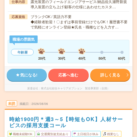
露光装置のフィールドエンジアサービス/納品佐久瀬野新規
仕事内容
導入装置の立ち上げ/顧客の仕様にあわせたカスタ…
ブランクOK / 英語力不要
応募資格
◆経験者歓迎！〇まずは事前登録だけでもOK！履歴書不要
で気軽にオンライン登録★氏名・職種などを入力す…
職場の雰囲気
年齢層
20代
30代
40代
50代
60代
気になる!
応募へ進む
詳しく見る
派遣会社
株式会社綜合キャリアオプション 製造事業部（全国）
未読
掲載日
2026/08/06
時給1900円＊週3～5【時短もOK】人材サー
ビスの採用支援コール
職種未経験OK
交通費別途支給あり
土日祝日が休み
残業なし