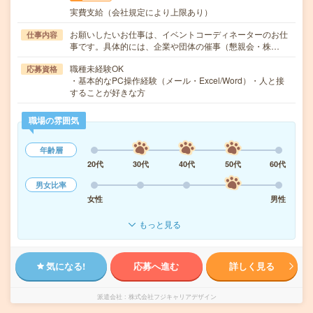
実費支給（会社規定により上限あり）
お願いしたいお仕事は、イベントコーディネーターのお仕
仕事内容
事です。具体的には、企業や団体の催事（懇親会・株…
職種未経験OK
応募資格
・基本的なPC操作経験（メール・Excel/Word）・人と接
することが好きな方
職場の雰囲気
年齢層
20代
30代
40代
50代
60代
男女比率
女性
男性
もっと見る
気になる!
応募へ進む
詳しく見る
派遣会社
株式会社フジキャリアデザイン