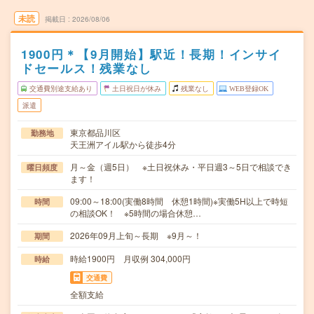
未読
掲載日
2026/08/06
1900円＊【9月開始】駅近！長期！インサイ
ドセールス！残業なし
交通費別途支給あり
土日祝日が休み
残業なし
WEB登録OK
派遣
東京都品川区
勤務地
天王洲アイル駅から徒歩4分
月～金（週5日） ※土日祝休み・平日週3～5日で相談でき
曜日頻度
ます！
09:00～18:00(実働8時間 休憩1時間)※実働5H以上で時短
時間
の相談OK！ ※5時間の場合休憩…
2026年09月上旬～長期 ※9月～！
期間
時給1900円 月収例 304,000円
時給
交通費
全額支給