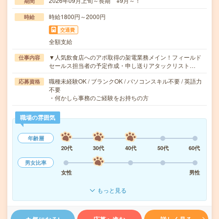
2026年09月上旬～長期 ※9月～！
期間
時給1800円～2000円
時給
交通費
全額支給
▼人気飲食店へのアポ取得の架電業務メイン！フィールド
仕事内容
セールス担当者の予定作成・申し送りアタックリスト…
職種未経験OK / ブランクOK / パソコンスキル不要 / 英語力
応募資格
不要
・何かしら事務のご経験をお持ちの方
職場の雰囲気
年齢層
20代
30代
40代
50代
60代
男女比率
女性
男性
もっと見る