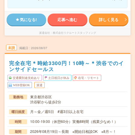
気になる!
応募へ進む
詳しく見る
派遣会社
株式会社リクルートスタッフィング
未読
掲載日
2026/08/07
完全在宅＊時給3300円！10時～＊渋谷でのイ
ンサイドセールス
交通費別途支給あり
土日祝日が休み
在宅・リモート
WEB登録OK
派遣
東京都渋谷区
勤務地
渋谷駅から徒歩2分
月～金／週5日 #週3日以上在宅
曜日頻度
10:00-19:00（休憩60分）実働8時間（残業少なめ！）
時間
2026年08月19日～長期 ※開始日相談OK ※8月～！
期間