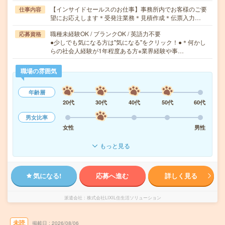
【インサイドセールスのお仕事】事務所内でお客様のご要
仕事内容
望にお応えします＊受発注業務＊見積作成＊伝票入力…
職種未経験OK / ブランクOK / 英語力不要
応募資格
●少しでも気になる方は"気になる"をクリック！●＊何かし
らの社会人経験が1年程度ある方※業界経験や事…
職場の雰囲気
年齢層
20代
30代
40代
50代
60代
男女比率
女性
男性
もっと見る
気になる!
応募へ進む
詳しく見る
派遣会社
株式会社LIXIL住生活ソリューション
未読
掲載日
2026/08/06