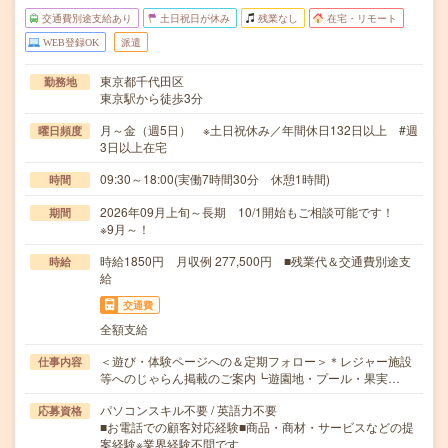
交通費別途支給あり
土日祝日が休み
残業なし
在宅・リモート
WEB登録OK
派遣
東京都千代田区
勤務地
東京駅から徒歩3分
月～金（週5日） ※土日祝休み／年間休日132日以上 #週
曜日頻度
3日以上在宅
09:30～18:00(実働7時間30分 休憩1時間)
時間
2026年09月上旬～長期 10/1開始もご相談可能です！
期間
※9月～！
時給1850円 月収例 277,500円 ■残業代＆交通費別途支
時給
給
交通費
全額支給
＜遊び・体験ページへの＆定期フォロー＞＊レジャー施設
仕事内容
等へのじゃらん掲載のご案内┗遊園地・プール・果実…
パソコンスキル不要 / 英語力不要
応募資格
■お電話での顧客対応経験■商品・商材・サービスなどの提
案経験※業界経験不問です