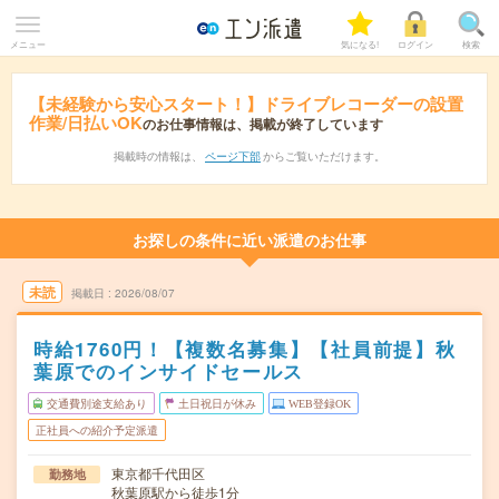
メニュー
気になる!
ログイン
検索
【未経験から安心スタート！】ドライブレコーダーの設置
作業/日払いOK
のお仕事情報は、掲載が終了しています
掲載時の情報は、
ページ下部
からご覧いただけます。
お探しの条件に近い派遣のお仕事
未読
掲載日
2026/08/07
時給1760円！【複数名募集】【社員前提】秋
葉原でのインサイドセールス
交通費別途支給あり
土日祝日が休み
WEB登録OK
正社員への紹介予定派遣
東京都千代田区
勤務地
秋葉原駅から徒歩1分