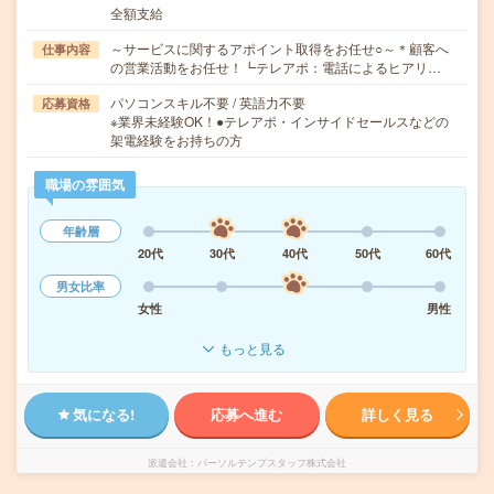
全額支給
～サービスに関するアポイント取得をお任せ○～＊顧客へ
仕事内容
の営業活動をお任せ！┗テレアポ：電話によるヒアリ…
パソコンスキル不要 / 英語力不要
応募資格
※業界未経験OK！●テレアポ・インサイドセールスなどの
架電経験をお持ちの方
職場の雰囲気
年齢層
20代
30代
40代
50代
60代
男女比率
女性
男性
もっと見る
気になる!
応募へ進む
詳しく見る
派遣会社
パーソルテンプスタッフ株式会社