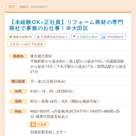
未読
掲載日
2026/08/07
【未経験OK×正社員】リフォーム商材の専門
商社で事務のお仕事！＠大田区
職種未経験OK
交通費別途支給あり
土日祝日が休み
WEB登録OK
正社員への紹介予定派遣
東京都大田区
勤務地
千鳥町駅から徒歩8分／池上駅から徒歩10分／武蔵新田駅
から徒歩13分／下丸子駅から徒歩17分／西馬込駅から徒歩
21分
月～金(土日祝日休み)
曜日頻度
9:00～18：00（休憩60分）
時間
即日～長期 ※8月～,9月～開始も相談可能！
期間
時給1900円 ※月収例:約30万4千円≒1900円×8時間×20
時給
日 残業代別途支給あり
交通費
別途全額支給します！