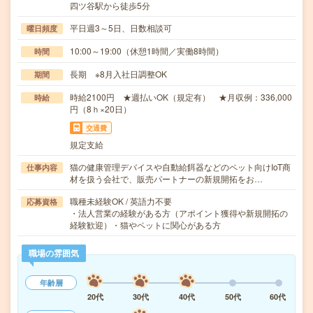
四ツ谷駅から徒歩5分
平日週3～5日、日数相談可
曜日頻度
10:00～19:00（休憩1時間／実働8時間）
時間
長期 ※8月入社日調整OK
期間
時給2100円 ★週払いOK（規定有） ★月収例：336,000
時給
円（8ｈ×20日）
交通費
規定支給
猫の健康管理デバイスや自動給餌器などのペット向けIoT商
仕事内容
材を扱う会社で、販売パートナーの新規開拓をお…
職種未経験OK / 英語力不要
応募資格
・法人営業の経験がある方（アポイント獲得や新規開拓の
経験歓迎）・猫やペットに関心がある方
職場の雰囲気
年齢層
20代
30代
40代
50代
60代