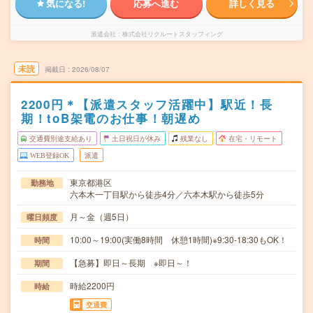
気になる!
応募へ進む
詳しく見る
派遣会社
株式会社リクルートスタッフィング
未読
掲載日
2026/08/07
2200円＊【派遣スタッフ活躍中】駅近！長
期！toB架電のお仕事！朝遅め
交通費別途支給あり
土日祝日が休み
残業なし
在宅・リモート
WEB登録OK
派遣
東京都港区
勤務地
六本木一丁目駅から徒歩4分／六本木駅から徒歩5分
月～金（週5日）
曜日頻度
10:00～19:00(実働8時間 休憩1時間)※9:30-18:30もOK！
時間
【急募】即日～長期 ※即日～！
期間
時給2200円
時給
交通費