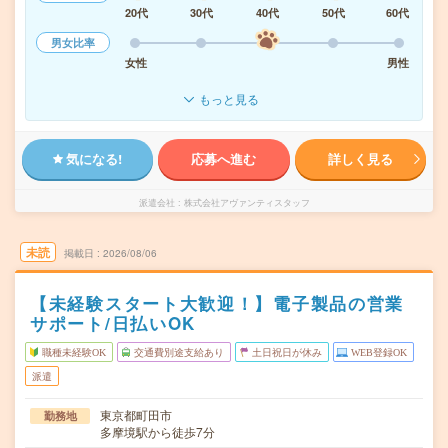
20代
30代
40代
50代
60代
男女比率
女性
男性
もっと見る
気になる!
応募へ進む
詳しく見る
派遣会社
株式会社アヴァンティスタッフ
未読
掲載日
2026/08/06
【未経験スタート大歓迎！】電子製品の営業
サポート/日払いOK
職種未経験OK
交通費別途支給あり
土日祝日が休み
WEB登録OK
派遣
東京都町田市
勤務地
多摩境駅から徒歩7分