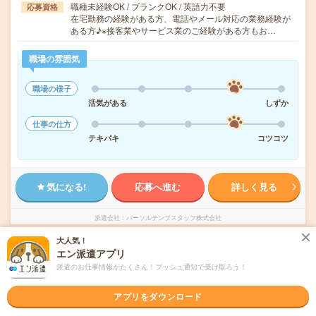
職種未経験OK / ブランクOK / 英語力不要
応募資格
在宅勤務の経験がある方、電話やメール対応の業務経験が
ある方♪※接客業やサービス業のご経験がある方もお…
職場の雰囲気
職場の様子
活気がある
しずか
仕事の仕方
テキパキ
コツコツ
気になる!
応募へ進む
詳しく見る
派遣会社
パーソルテンプスタッフ株式会社
大人気！
未読
エン派遣アプリ
掲載日
2026/08/06
派遣のお仕事情報がたくさん！プッシュ通知で受け取ろう！
＼ゆとりを持って働ける／両立OK！ISO関連
アプリをダウンロード
×サービス提案架電