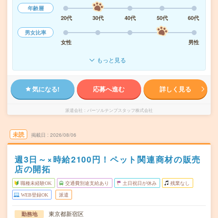
年齢層
20代
30代
40代
50代
60代
男女比率
女性
男性
もっと見る
気になる!
応募へ進む
詳しく見る
派遣会社
パーソルテンプスタッフ株式会社
未読
掲載日
2026/08/06
週3日～×時給2100円！ペット関連商材の販売
店の開拓
職種未経験OK
交通費別途支給あり
土日祝日が休み
残業なし
WEB登録OK
派遣
東京都新宿区
勤務地