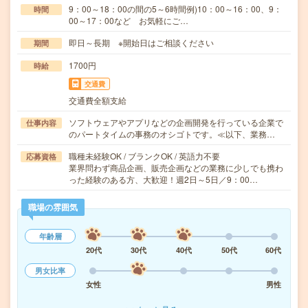
9：00～18：00の間の5～6時間例)10：00～16：00、9：
時間
00～17：00など お気軽にご…
即日～長期 ※開始日はご相談ください
期間
1700円
時給
交通費
交通費全額支給
ソフトウェアやアプリなどの企画開発を行っている企業で
仕事内容
のパートタイムの事務のオシゴトです。≪以下、業務…
職種未経験OK / ブランクOK / 英語力不要
応募資格
業界問わず商品企画、販売企画などの業務に少しでも携わ
った経験のある方、大歓迎！週2日～5日／9：00…
職場の雰囲気
年齢層
20代
30代
40代
50代
60代
男女比率
女性
男性