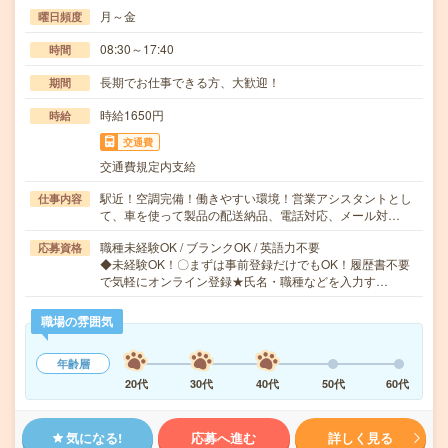
月～金
曜日頻度
08:30～17:40
時間
長期でお仕事できる方、大歓迎！
期間
時給1650円
時給
交通費
交通費規定内支給
駅近！空調完備！働きやすい環境！営業アシスタントとし
仕事内容
て、車を使って製品の配送納品、電話対応、メール対…
職種未経験OK / ブランクOK / 英語力不要
応募資格
◆未経験OK！〇まずは事前登録だけでもOK！履歴書不要
で気軽にオンライン登録★氏名・職種などを入力す…
職場の雰囲気
年齢層
20代
30代
40代
50代
60代
気になる!
応募へ進む
詳しく見る