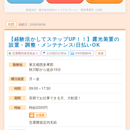
派遣会社
株式会社綜合キャリアオプション 製造事業部（全国）
未読
掲載日
2026/08/06
【経験活かしてステップUP！！】露光装置の
設置・調整・メンテナンス/日払いOK
交通費別途支給あり
土日祝日が休み
WEB登録OK
派遣
東京都西多摩郡
勤務地
秋川駅から徒歩15分
月～金
曜日頻度
09:00～17:30
時間
長期でお仕事できる方、大歓迎！
期間
時給2200円
時給
交通費
交通費規定内支給