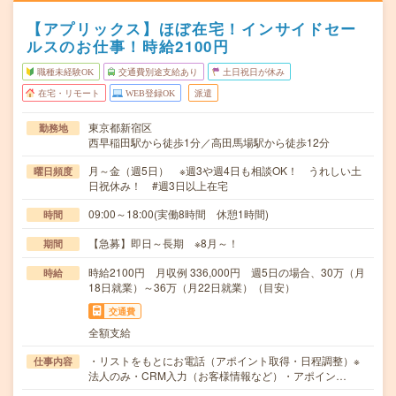
【アプリックス】ほぼ在宅！インサイドセー
ルスのお仕事！時給2100円
職種未経験OK
交通費別途支給あり
土日祝日が休み
在宅・リモート
WEB登録OK
派遣
東京都新宿区
勤務地
西早稲田駅から徒歩1分／高田馬場駅から徒歩12分
月～金（週5日） ※週3や週4日も相談OK！ うれしい土
曜日頻度
日祝休み！ #週3日以上在宅
09:00～18:00(実働8時間 休憩1時間)
時間
【急募】即日～長期 ※8月～！
期間
時給2100円 月収例 336,000円 週5日の場合、30万（月
時給
18日就業）～36万（月22日就業）（目安）
交通費
全額支給
・リストをもとにお電話（アポイント取得・日程調整）※
仕事内容
法人のみ・CRM入力（お客様情報など）・アポイン…