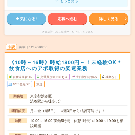
もっと見る
気になる!
応募へ進む
詳しく見る
派遣会社
株式会社オールビズチャンネル
未読
掲載日
2026/08/06
《10時～16時》時給1800円～！未経験OK＊
飲食店へのアポ取得の架電業務
職種未経験OK
交通費別途支給あり
土日祝日が休み
残業なし
WEB登録OK
派遣
東京都渋谷区
勤務地
渋谷駅から徒歩5分
月～金（週5日） ※週3日から相談可能です！
曜日頻度
10:00～16:00(実働5時間 休憩1時間)※10:00～19:00も相
時間
談可能