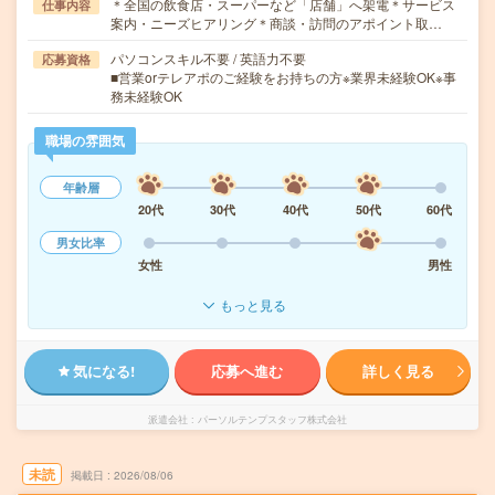
＊全国の飲食店・スーパーなど「店舗」へ架電＊サービス
仕事内容
案内・ニーズヒアリング＊商談・訪問のアポイント取…
パソコンスキル不要 / 英語力不要
応募資格
■営業orテレアポのご経験をお持ちの方※業界未経験OK※事
務未経験OK
職場の雰囲気
年齢層
20代
30代
40代
50代
60代
男女比率
女性
男性
もっと見る
気になる!
応募へ進む
詳しく見る
派遣会社
パーソルテンプスタッフ株式会社
未読
掲載日
2026/08/06