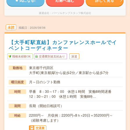
気になる!
応募へ進む
詳しく見る
派遣会社
パーソルテンプスタッフ株式会社
未読
掲載日
2026/08/06
【大手町駅直結】カンファレンスホールでイ
ベントコーディネーター
職種未経験OK
交通費別途支給あり
派遣
東京都千代田区
勤務地
大手町(東京都)駅から徒歩2分／東京駅から徒歩7分
月～日のシフト勤務
曜日頻度
早番 8：30～17：00 休憩１時間 実働8時間遅番
時間
12：30～21：00 休憩１時間 実働8時…
長期（開始日相談可）
期間
2200円～ 月収例：2200円×8ｈ×20日＝352000円～
時給
（経験考慮します）
交通費