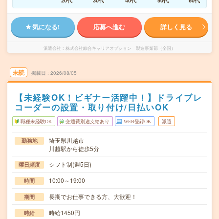
20代
30代
40代
50代
60代
気になる!
応募へ進む
詳しく見る
派遣会社
株式会社綜合キャリアオプション 製造事業部（全国）
未読
掲載日
2026/08/05
【未経験OK！ビギナー活躍中！】ドライブレ
コーダーの設置・取り付け/日払いOK
職種未経験OK
交通費別途支給あり
WEB登録OK
派遣
埼玉県川越市
勤務地
川越駅から徒歩5分
シフト制(週5日)
曜日頻度
10:00～19:00
時間
長期でお仕事できる方、大歓迎！
期間
時給1450円
時給