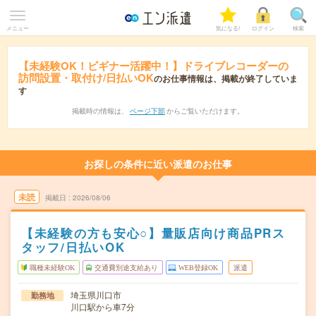
メニュー
気になる!
ログイン
検索
【未経験OK！ビギナー活躍中！】ドライブレコーダーの
訪問設置・取付け/日払いOK
のお仕事情報は、掲載が終了していま
す
掲載時の情報は、
ページ下部
からご覧いただけます。
お探しの条件に近い派遣のお仕事
未読
掲載日
2026/08/06
【未経験の方も安心○】量販店向け商品PRス
タッフ/日払いOK
職種未経験OK
交通費別途支給あり
WEB登録OK
派遣
埼玉県川口市
勤務地
川口駅から車7分