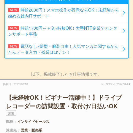
時給2000円！スマホ操作が得意ならOK！未経験から
NEW
始める社内ITサポート
時給1700円～＋交×時短OK！大手NTT企業でカンタ
NEW
ンサポート事務
電話なし×髪型・服装自由！人気マンガに関するかん
NEW
たんデータ入力・残業ほぼナシ！
以下、掲載終了したお仕事情報です。
掲載日
2026/07/18
No.SGSIY15206534-T4
【未経験OK！ビギナー活躍中！】ドライブ
レコーダーの訪問設置・取付け/日払いOK
派遣
職種
インサイドセールス
派遣先
営業・販売系