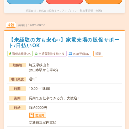
派遣会社
株式会社綜合キャリアオプション 製造事業部（全国）
未読
掲載日
2026/08/06
【未経験の方も安心○】家電売場の販促サポー
ト/日払いOK
職種未経験OK
交通費別途支給あり
WEB登録OK
派遣
埼玉県狭山市
勤務地
狭山市駅から車4分
週5日
曜日頻度
10:00～18:00
時間
長期でお仕事できる方、大歓迎！
期間
時給2000円
時給
交通費
交通費規定内支給