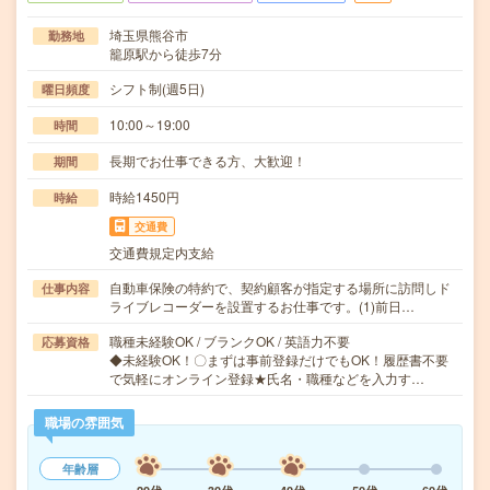
埼玉県熊谷市
勤務地
籠原駅から徒歩7分
シフト制(週5日)
曜日頻度
10:00～19:00
時間
長期でお仕事できる方、大歓迎！
期間
時給1450円
時給
交通費
交通費規定内支給
自動車保険の特約で、契約顧客が指定する場所に訪問しド
仕事内容
ライブレコーダーを設置するお仕事です。(1)前日…
職種未経験OK / ブランクOK / 英語力不要
応募資格
◆未経験OK！〇まずは事前登録だけでもOK！履歴書不要
で気軽にオンライン登録★氏名・職種などを入力す…
職場の雰囲気
年齢層