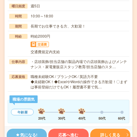
週5日
曜日頻度
10:00～18:00
時間
長期でお仕事できる方、大歓迎！
期間
時給2000円
時給
交通費
交通費規定内支給
・店頭装飾/担当店舗の製品内場での店頭装飾およびメンテ
仕事内容
ナンス・家電量販店スタッフ教育/担当店舗のスタ…
職種未経験OK / ブランクOK / 英語力不要
応募資格
◆未経験OK！◆ExcelやWordの操作できる方歓迎！〇まず
は事前登録だけでもOK！履歴書不要で気…
職場の雰囲気
年齢層
20代
30代
40代
50代
60代
気になる!
応募へ進む
詳しく見る