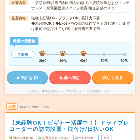
・店頭装飾/担当店舗の製品内場での店頭装飾およびメンテ
仕事内容
ナンス・家電量販店スタッフ教育/担当店舗のスタ…
職種未経験OK / ブランクOK / 英語力不要
応募資格
◆未経験OK！◆ExcelやWordの操作できる方歓迎！〇まず
は事前登録だけでもOK！履歴書不要で気…
職場の雰囲気
年齢層
20代
30代
40代
50代
60代
気になる!
応募へ進む
詳しく見る
派遣会社
株式会社綜合キャリアオプション 製造事業部（全国）
未読
掲載日
2026/08/05
【未経験OK！ビギナー活躍中！】ドライブレ
コーダーの訪問設置・取付け/日払いOK
職種未経験OK
交通費別途支給あり
WEB登録OK
派遣