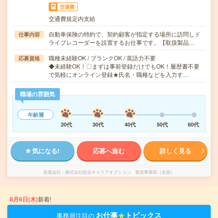
交通費
交通費規定内支給
自動車保険の特約で、契約顧客が指定する場所に訪問しド
仕事内容
ライブレコーダーを設置するお仕事です。【取扱製品…
職種未経験OK / ブランクOK / 英語力不要
応募資格
◆未経験OK！〇まずは事前登録だけでもOK！履歴書不要
で気軽にオンライン登録★氏名・職種などを入力す…
職場の雰囲気
年齢層
20代
30代
40代
50代
60代
気になる!
応募へ進む
詳しく見る
派遣会社
株式会社綜合キャリアオプション 製造事業部（全国）
8月6日(木)
新着!
お仕事
★
トピックス
事務局注目の