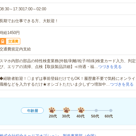
08:30～17:3017:00～02:00
長期でお仕事できる方、大歓迎！
時給1450円
交通費
交通費規定内支給
スマホ内部の部品の特性検査業務(外観/剥離/粒子/特殊)検査カード入力、判
び、エリアの清掃、点検【取扱製品詳細】≪待遇・福…
つづきを見る
◆経験者歓迎！〇まずは事前登録だけでもOK！履歴書不要で気軽にオンライ
職種などを入力するだけ★オシゴトただいま少しずつ増加中…
つづきを見る
年齢層
20代
30代
40代
50代
60代
株式会社綜合キャリアオプション 製造事業部（全国）