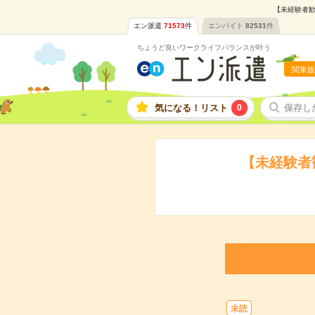
【未経験者歓
エン派遣
71573
件
エンバイト
82531
件
ちょうど良いワークライフバランスが叶う
関東版
気になる！リスト
0
保存し
【未経験者
未読