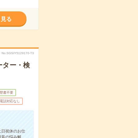
く見る
No.SGSIY5129170-T3
ーター・検
歴書不要
電話対応なし
土日祝休のお仕
服装の悩み解