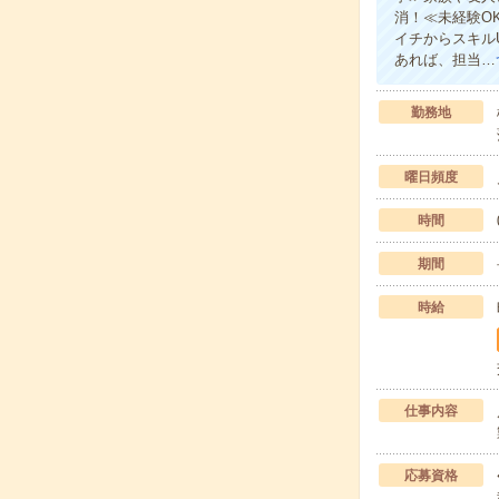
消！≪未経験O
イチからスキル
あれば、担当…
勤務地
曜日頻度
時間
期間
時給
仕事内容
応募資格