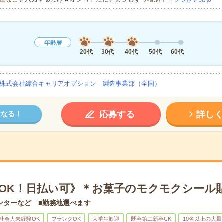
年齢層
20代
30代
40代
50代
60代
株式会社綜合キャリアオプション 製造事業部（全国）
応募する
詳し
になる！
日OK！日払い可》＊お菓子のモクモクシール
ンターなど ■勤務地選べます
社会人未経験OK
ブランクOK
大学生歓迎
既卒第二新卒OK
10名以上の大