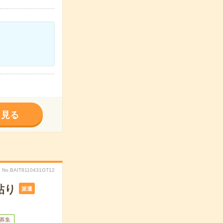
く見る
No.BAIT8110431GT12
貼り
派遣
量募集