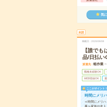
派遣会社
気
未読
掲載日
2026/08/08
【誰でも
品/日払い
軽作業・
派遣先
職種未経験OK
WEB登録OK
週
ここがポイント
時間にメリ
≪時間にメリハ
事≫家族や友人