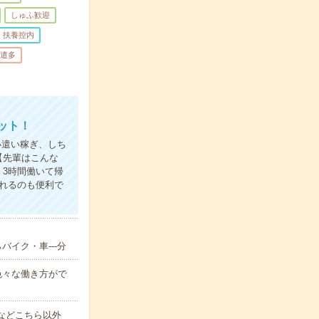
しゅふ歓迎
扶養控内
遣多
ット！
小遣い稼ぎ、しち
【先輩はこんな
3時間働いて帰
れるのも便利で
バイク・車---分
色々な働き方がで
00 などこちら以外