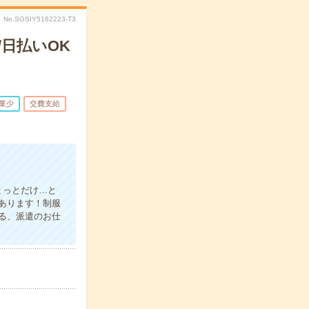
No.SGSIY5162223-T3
日払いOK
業少
交費支給
ょっとだけ…と
あります！制服
る、派遣のお仕