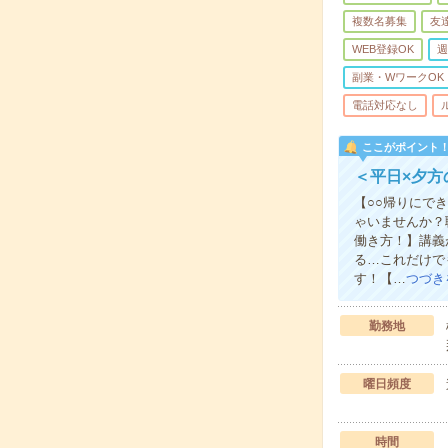
複数名募集
友
WEB登録OK
週
副業・WワークOK
電話対応なし
ここがポイント
＜平日×夕方
【○○帰りにで
ゃいませんか？
働き方！】講義
る…これだけで
す！【…
つづき
勤務地
曜日頻度
時間