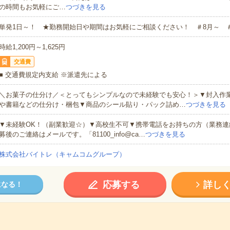
の時間もお気軽にご…
つづきを見る
単発1日～！ ★勤務開始日や期間はお気軽にご相談ください！ ＃8月～ 
時給1,200円～1,625円
交通費
■ 交通費規定内支給 ※派遣先による
＼お菓子の仕分け／＜とってもシンプルなので未経験でも安心！＞▼封入作
や書籍などの仕分け・梱包▼商品のシール貼り・パック詰め…
つづきを見る
▼未経験OK！（副業歓迎☆）▼高校生不可▼携帯電話をお持ちの方（業務連
募後のご連絡はメールです。「81100_info@ca…
つづきを見る
株式会社バイトレ（キャムコムグループ）
応募する
詳し
になる！