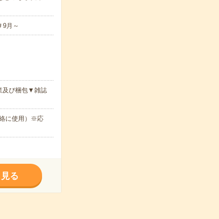
＃9月～
業及び梱包▼雑誌
絡に使用）※応
く見る