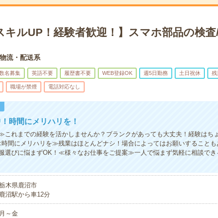
スキルUP！経験者歓迎！】スマホ部品の検査/
物流・配送系
数名募集
英語不要
履歴書不要
WEB登録OK
週5日勤務
土日祝休
残
職場が禁煙
電話対応なし
！
中！時間にメリハリを！
≫これまでの経験を活かしませんか？ブランクがあっても大丈夫！経験はち
≪時間にメリハリを≫残業はほとんどナシ！場合によってはお願いすることも
服選びに悩まずOK！≪様々なお仕事をご提案≫一人で悩まず気軽に相談でき
栃木県鹿沼市
鹿沼駅から車12分
月～金