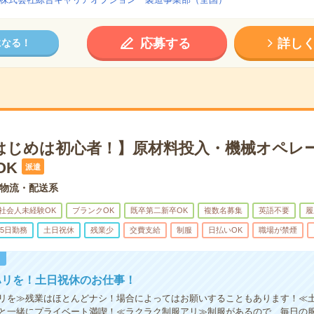
応募する
詳し
になる！
はじめは初心者！】原材料投入・機械オペレ
OK
派遣
物流・配送系
社会人未経験OK
ブランクOK
既卒第二新卒OK
複数名募集
英語不要
履
5日勤務
土日祝休
残業少
交費支給
制服
日払いOK
職場が禁煙
！
ハリを！土日祝休のお仕事！
リを≫残業はほとんどナシ！場合によってはお願いすることもあります！≪
と一緒にプライベート満喫！≪ラクラク制服アリ≫制服があるので、毎日の