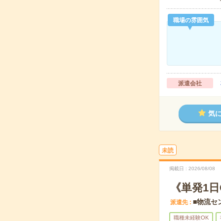
職場の雰囲気
派遣会社
気
未読
掲載日
2026/08/08
《単発1
■物流セ
派遣先
職種未経験OK