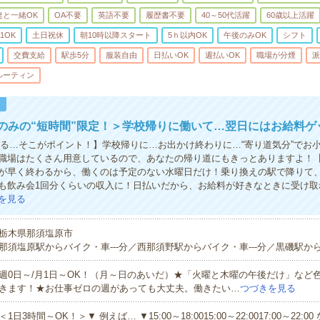
達と一緒OK
OA不要
英語不要
履歴書不要
40～50代活躍
60歳以上活躍
1OK
土日祝休
朝10時以降スタート
5ｈ以内OK
午後のみOK
シフト
交費支給
駅歩5分
服装自由
日払いOK
週払いOK
職場が分煙
派
ルーティン
！
のみの“短時間”限定！＞学校帰りに働いて…翌日にはお給料ゲ
きる…そこがポイント！】学校帰りに…お出かけ終わりに…“寄り道気分”でお
職場はたくさん用意しているので、あなたの帰り道にもきっとありますよ！
が早く終わるから、働くのは予定のない水曜日だけ！乗り換えの駅で降りて、
も飲み会1回分くらいの収入に！日払いだから、お給料が好きなときに受け取
を見る
栃木県那須塩原市
那須塩原駅からバイク・車---分／西那須野駅からバイク・車---分／黒磯駅から
週0日～/月1日～OK！（月～日のあいだ）★「火曜と木曜の午後だけ」など
きます！★お仕事ゼロの週があっても大丈夫。働きたい…
つづきを見る
＜1日3時間～OK！＞▼ 例えば… ▼15:00～18:0015:00～22:0017:00～22: