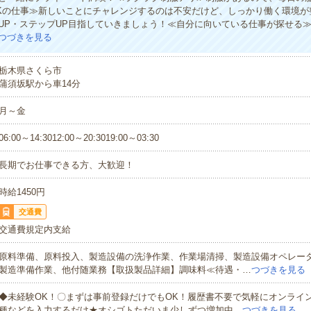
Kの仕事≫新しいことにチャレンジするのは不安だけど、しっかり働く環境が
UP・ステップUP目指していきましょう！≪自分に向いている仕事が探せる
つづきを見る
栃木県さくら市
蒲須坂駅から車14分
月～金
06:00～14:3012:00～20:3019:00～03:30
長期でお仕事できる方、大歓迎！
時給1450円
交通費
交通費規定内支給
原料準備、原料投入、製造設備の洗浄作業、作業場清掃、製造設備オペレー
製造準備作業、他付随業務【取扱製品詳細】調味料≪待遇・…
つづきを見る
◆未経験OK！〇まずは事前登録だけでもOK！履歴書不要で気軽にオンライ
種などを入力するだけ★オシゴトただいま少しずつ増加中…
つづきを見る