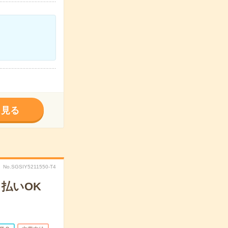
く見る
No.SGSIY5211550-T4
払いOK