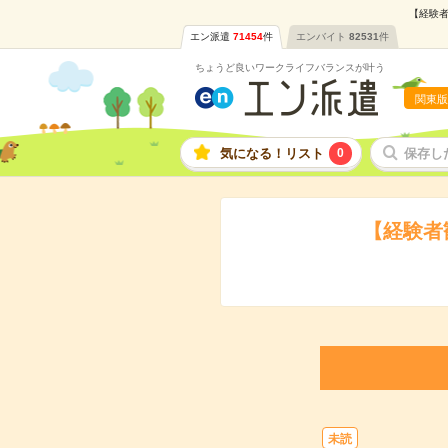
【経験者
エン派遣
71454
件
エンバイト
82531
件
ちょうど良いワークライフバランスが叶う
関東版
気になる！リスト
0
保存し
【経験者
未読