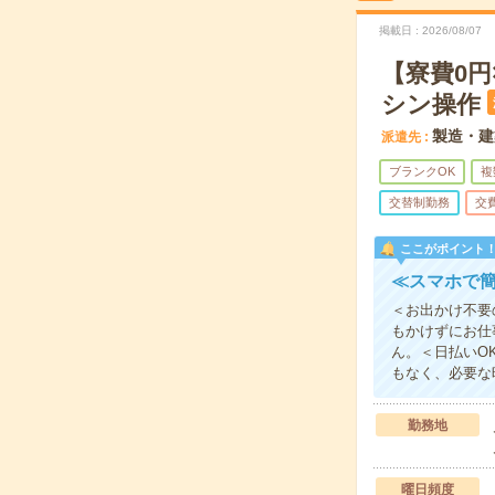
掲載日
2026/08/07
【寮費0
シン操作
製造・建
派遣先
ブランクOK
複
交替制勤務
交
ここがポイント
≪スマホで簡
＜お出かけ不要
もかけずにお仕
ん。＜日払いO
もなく、必要な時
勤務地
曜日頻度