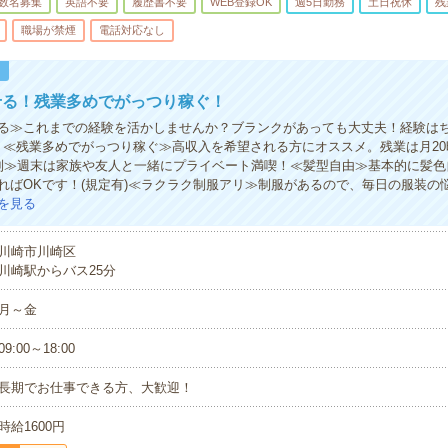
数名募集
英語不要
履歴書不要
WEB登録OK
週5日勤務
土日祝休
残
職場が禁煙
電話対応なし
！
せる！残業多めでがっつり稼ぐ！
る≫これまでの経験を活かしませんか？ブランクがあっても大丈夫！経験は
！≪残業多めでがっつり稼ぐ≫高収入を希望される方にオススメ。残業は月2
制≫週末は家族や友人と一緒にプライベート満喫！≪髪型自由≫基本的に髪色
ればOKです！(規定有)≪ラクラク制服アリ≫制服があるので、毎日の服装の
を見る
川崎市川崎区
川崎駅からバス25分
月～金
09:00～18:00
長期でお仕事できる方、大歓迎！
時給1600円