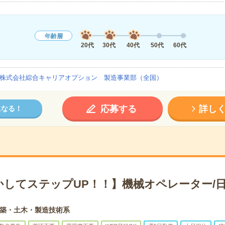
年齢層
20代
30代
40代
50代
60代
株式会社綜合キャリアオプション 製造事業部（全国）
応募する
詳し
になる！
かしてステップUP！！】機械オペレーター/日
築・土木・製造技術系