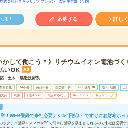
株式会社綜合キャリアオプション 製造事業部（全国）
応募する
詳し
になる！
いかして働こう＊》リチウムイオン電池づく
払いOK
派遣
築・土木・製造技術系
数名募集
OA不要
英語不要
履歴書不要
WEB登録OK
週5日勤務
土
費支給
制服
日払いOK
電話対応なし
ルーティン
ネットワーク
！
単！WEB登録で来社必要ナシ≫“日払い”ですぐにお財布ホッ
のラクラク登録＞スマホやPCで簡単に登録を済ませられるので来社は必要ナ