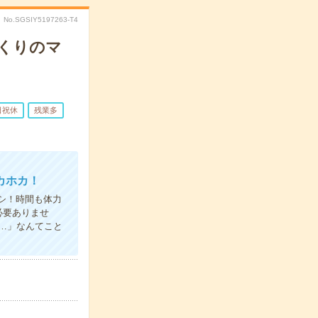
No.SGSIY5197263-T4
づくりのマ
日祝休
残業多
カホカ！
シ！時間も体力
必要ありませ
…」なんてこと