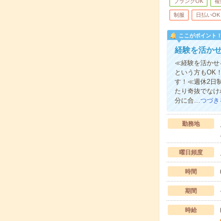
ブランクOK
複
制服
日払いOK
ここがポイント
経験を活か
≪経験を活かせ
という方もOK
す！≪週休2日
たり奇抜でなけ
分に合…
つづき
勤務地
曜日頻度
時間
期間
時給