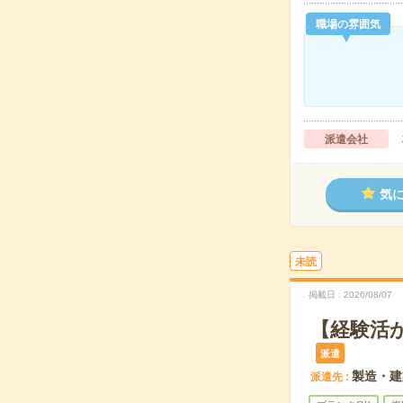
職場の雰囲気
派遣会社
気
未読
掲載日
2026/08/07
【経験活
派遣
製造・建
派遣先