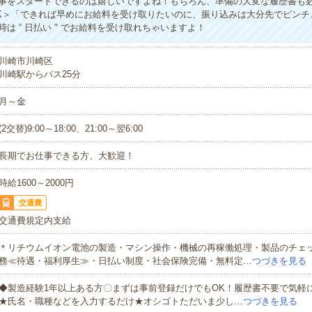
事をスタートできるのは嬉しいですよね！もちろん、準備の大変な履歴書も
K＞「できれば早めにお給料を受け取りたいのに、振り込みは大分先でピンチ
は “ 日払い " でお給料を受け取れちゃいますよ！
川崎市川崎区
川崎駅からバス25分
月～金
(2交替)9:00～18:00、21:00～翌6:00
長期でお仕事できる方、大歓迎！
時給1600～2000円
交通費
交通費規定内支給
＊リチウムイオン電池の製造・マシン操作・機械の再稼働処理・製品のチェ
務≪待遇・福利厚生≫・日払い制度・社会保険完備・無料定…
つづきを見る
◆製造経験1年以上ある方〇まずは事前登録だけでもOK！履歴書不要で気軽
★氏名・職種などを入力するだけ★オシゴトただいま少し…
つづきを見る