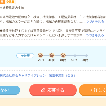
交通費
交通費規定内支給
家庭用電池の配線組立、検査、機械操作、工場清掃業務。主に機械操作業務
す。機械のエラーが起きた際に、機械の再稼働処理など。工…
つづきを見る
◆経験者歓迎！〇まずは事前登録だけでもOK！履歴書不要で気軽にオンライ
職種などを入力するだけ★オシゴトただいま少しずつ増加中…
つづきを見る
年齢層
20代
30代
40代
50代
60代
株式会社綜合キャリアオプション 製造事業部（全国）
応募する
詳し
になる！