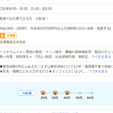
(2交替)9:00～18:00、21:00～翌6:00
長期でお仕事できる方、大歓迎！
時給1600～2000円 月収例34万5000円以上可(8時間×21日+深夜・残業手当)
交通費
交通費規定内支給
＊リチウムイオン電池の製造・マシン操作・機械の再稼働処理・製品のチェ
務≪待遇・福利厚生≫・日払い制度・社会保険完備・無料定…
つづきを見る
◆製造経験1年以上ある方〇まずは事前登録だけでもOK！履歴書不要で気軽
★氏名・職種などを入力するだけ★オシゴトただいま少し…
つづきを見る
年齢層
20代
30代
40代
50代
60代