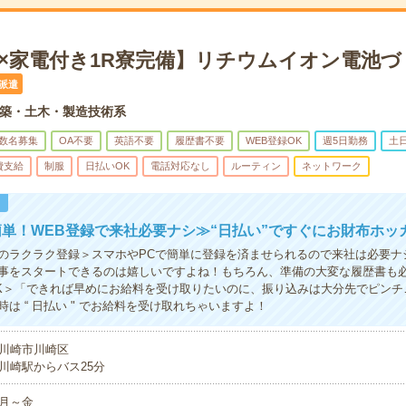
円×家電付き1R寮完備】リチウムイオン電池
派遣
築・土木・製造技術系
数名募集
OA不要
英語不要
履歴書不要
WEB登録OK
週5日勤務
土
費支給
制服
日払いOK
電話対応なし
ルーティン
ネットワーク
！
単！WEB登録で来社必要ナシ≫“日払い”ですぐにお財布ホッ
のラクラク登録＞スマホやPCで簡単に登録を済ませられるので来社は必要ナ
事をスタートできるのは嬉しいですよね！もちろん、準備の大変な履歴書も
K＞「できれば早めにお給料を受け取りたいのに、振り込みは大分先でピンチ
は “ 日払い " でお給料を受け取れちゃいますよ！
川崎市川崎区
川崎駅からバス25分
月～金