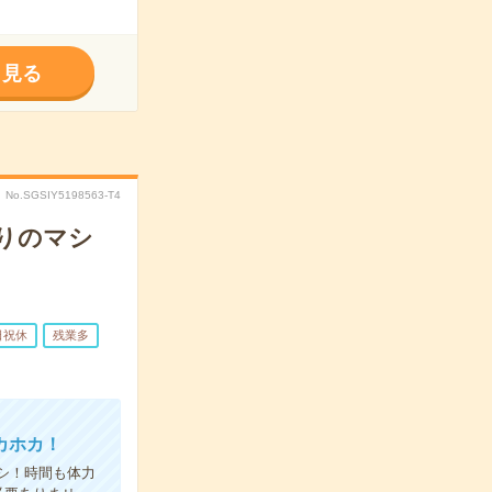
く見る
No.SGSIY5198563-T4
りのマシ
日祝休
残業多
カホカ！
シ！時間も体力