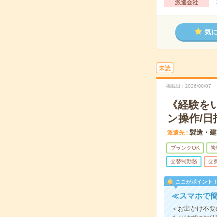
派遣会社
気
未読
掲載日
2026/08/07
《経験を
ン操作/日
製造・建
派遣先
ブランクOK
複
交替制勤務
交
ここがポイント
≪スマホで簡
＜お出かけ不要