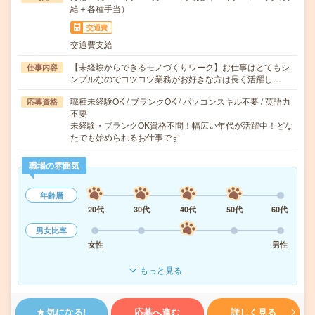
給＋各種手当）
交通費
交通費支給
【未経験からできるモノづくりワーク】お仕事はとてもシ
仕事内容
ンプルなのでコツコツ業務がお好きな方は長く活躍し…
職種未経験OK / ブランクOK / パソコンスキル不要 / 英語力
応募資格
不要
未経験・ブランクOK資格不問！幅広い年代が活躍中！どな
たでも始められるお仕事です
職場の雰囲気
年齢層
20代
30代
40代
50代
60代
男女比率
女性
男性
もっと見る
気になる!
応募へ進む
詳しく見る