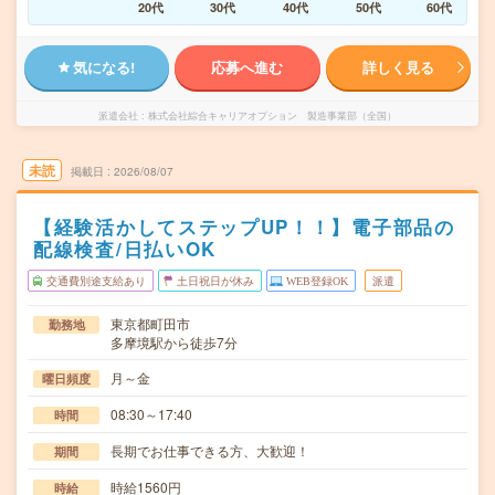
20代
30代
40代
50代
60代
気になる!
応募へ進む
詳しく見る
派遣会社
株式会社綜合キャリアオプション 製造事業部（全国）
未読
掲載日
2026/08/07
【経験活かしてステップUP！！】電子部品の
配線検査/日払いOK
交通費別途支給あり
土日祝日が休み
WEB登録OK
派遣
東京都町田市
勤務地
多摩境駅から徒歩7分
月～金
曜日頻度
08:30～17:40
時間
長期でお仕事できる方、大歓迎！
期間
時給1560円
時給