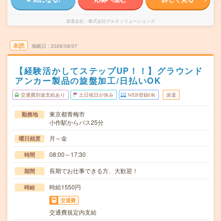
派遣会社
株式会社デルタソリューションズ
未読
掲載日
2026/08/07
【経験活かしてステップUP！！】グラウンド
アンカー製品の旋盤加工/日払いOK
交通費別途支給あり
土日祝日が休み
WEB登録OK
派遣
東京都青梅市
勤務地
小作駅からバス25分
月～金
曜日頻度
08:00～17:30
時間
長期でお仕事できる方、大歓迎！
期間
時給1550円
時給
交通費
交通費規定内支給