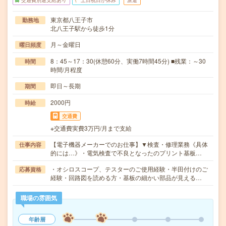
交通費別途支給あり
土日祝日が休み
派遣
東京都八王子市
勤務地
北八王子駅から徒歩1分
月～金曜日
曜日頻度
8：45～17：30(休憩60分、実働7時間45分) ■残業：～30
時間
時間/月程度
即日～長期
期間
2000円
時給
交通費
※交通費実費3万円/月まで支給
【電子機器メーカーでのお仕事】▼検査・修理業務《具体
仕事内容
的には…》・電気検査で不良となったのプリント基板…
・オシロスコープ、テスターのご使用経験・半田付けのご
応募資格
経験・回路図を読める方・基板の細かい部品が見える…
職場の雰囲気
年齢層