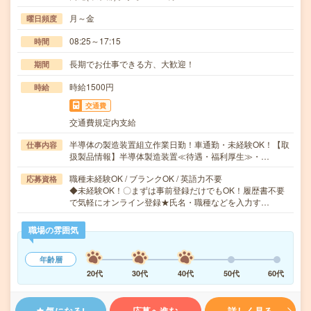
月～金
曜日頻度
08:25～17:15
時間
長期でお仕事できる方、大歓迎！
期間
時給1500円
時給
交通費
交通費規定内支給
半導体の製造装置組立作業日勤！車通勤・未経験OK！【取
仕事内容
扱製品情報】半導体製造装置≪待遇・福利厚生≫・…
職種未経験OK / ブランクOK / 英語力不要
応募資格
◆未経験OK！〇まずは事前登録だけでもOK！履歴書不要
で気軽にオンライン登録★氏名・職種などを入力す…
職場の雰囲気
年齢層
20代
30代
40代
50代
60代
気になる!
応募へ進む
詳しく見る