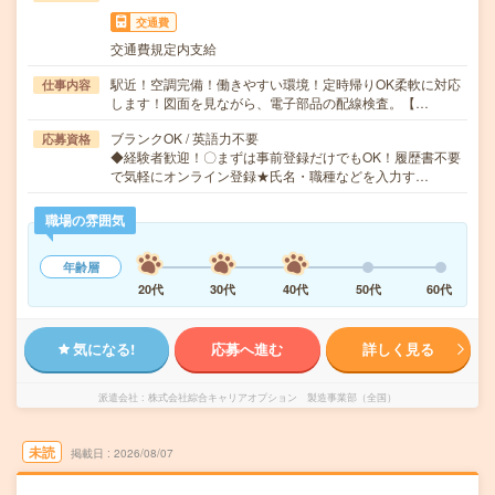
交通費
交通費規定内支給
駅近！空調完備！働きやすい環境！定時帰りOK柔軟に対応
仕事内容
します！図面を見ながら、電子部品の配線検査。【…
ブランクOK / 英語力不要
応募資格
◆経験者歓迎！〇まずは事前登録だけでもOK！履歴書不要
で気軽にオンライン登録★氏名・職種などを入力す…
職場の雰囲気
年齢層
20代
30代
40代
50代
60代
気になる!
応募へ進む
詳しく見る
派遣会社
株式会社綜合キャリアオプション 製造事業部（全国）
未読
掲載日
2026/08/07