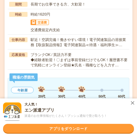
長期でお仕事できる方、大歓迎！
期間
時給1620円
時給
交通費
交通費規定内支給
駅近！空調完備！働きやすい環境！電子関連製品の溶接業
仕事内容
務【取扱製品情報】電子関連製品≪待遇・福利厚生≫…
ブランクOK / 英語力不要
応募資格
◆経験者歓迎！〇まずは事前登録だけでもOK！履歴書不要
で気軽にオンライン登録★氏名・職種などを入力す…
職場の雰囲気
年齢層
20代
30代
40代
50代
60代
大人気！
エン派遣アプリ
気になる!
応募へ進む
詳しく見る
派遣のお仕事情報がたくさん！プッシュ通知で受け取ろう！
派遣会社
株式会社綜合キャリアオプション 製造事業部（全国）
アプリをダウンロード