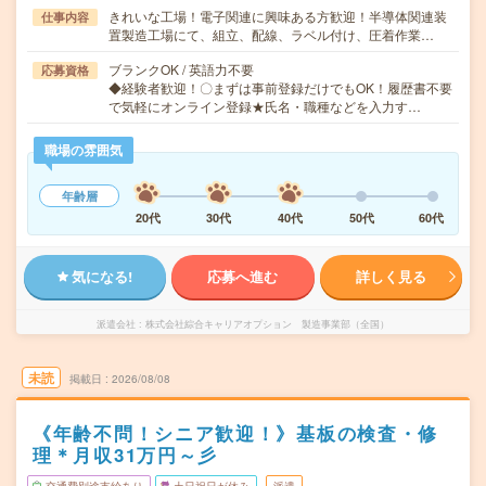
きれいな工場！電子関連に興味ある方歓迎！半導体関連装
仕事内容
置製造工場にて、組立、配線、ラベル付け、圧着作業…
ブランクOK / 英語力不要
応募資格
◆経験者歓迎！〇まずは事前登録だけでもOK！履歴書不要
で気軽にオンライン登録★氏名・職種などを入力す…
職場の雰囲気
年齢層
20代
30代
40代
50代
60代
気になる!
応募へ進む
詳しく見る
派遣会社
株式会社綜合キャリアオプション 製造事業部（全国）
未読
掲載日
2026/08/08
《年齢不問！シニア歓迎！》基板の検査・修
理＊月収31万円～彡