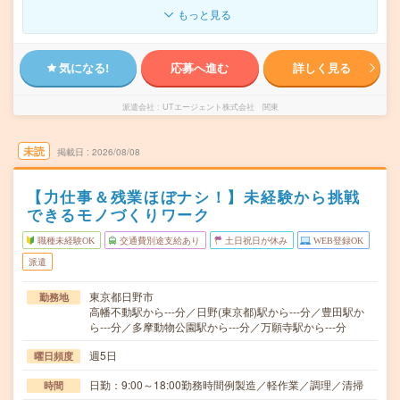
もっと見る
気になる!
応募へ進む
詳しく見る
派遣会社
UTエージェント株式会社 関東
未読
掲載日
2026/08/08
【力仕事＆残業ほぼナシ！】未経験から挑戦
できるモノづくりワーク
職種未経験OK
交通費別途支給あり
土日祝日が休み
WEB登録OK
派遣
東京都日野市
勤務地
高幡不動駅から---分／日野(東京都)駅から---分／豊田駅か
ら---分／多摩動物公園駅から---分／万願寺駅から---分
週5日
曜日頻度
日勤：9:00～18:00勤務時間例製造／軽作業／調理／清掃
時間