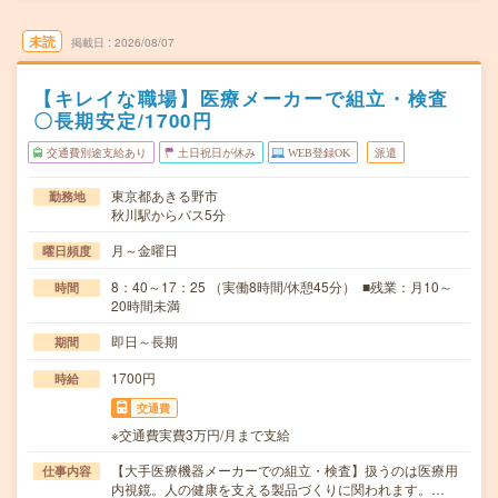
未読
掲載日
2026/08/07
【キレイな職場】医療メーカーで組立・検査
〇長期安定/1700円
交通費別途支給あり
土日祝日が休み
WEB登録OK
派遣
東京都あきる野市
勤務地
秋川駅からバス5分
月～金曜日
曜日頻度
8：40～17：25 （実働8時間/休憩45分） ■残業：月10～
時間
20時間未満
即日～長期
期間
1700円
時給
交通費
※交通費実費3万円/月まで支給
【大手医療機器メーカーでの組立・検査】扱うのは医療用
仕事内容
内視鏡。人の健康を支える製品づくりに関われます。…