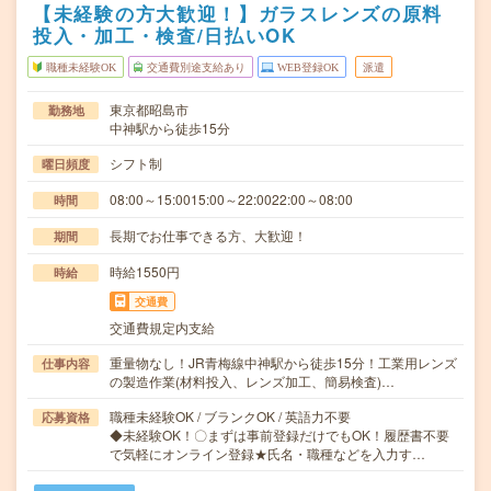
【未経験の方大歓迎！】ガラスレンズの原料
投入・加工・検査/日払いOK
職種未経験OK
交通費別途支給あり
WEB登録OK
派遣
東京都昭島市
勤務地
中神駅から徒歩15分
シフト制
曜日頻度
08:00～15:0015:00～22:0022:00～08:00
時間
長期でお仕事できる方、大歓迎！
期間
時給1550円
時給
交通費
交通費規定内支給
重量物なし！JR青梅線中神駅から徒歩15分！工業用レンズ
仕事内容
の製造作業(材料投入、レンズ加工、簡易検査)…
職種未経験OK / ブランクOK / 英語力不要
応募資格
◆未経験OK！〇まずは事前登録だけでもOK！履歴書不要
で気軽にオンライン登録★氏名・職種などを入力す…