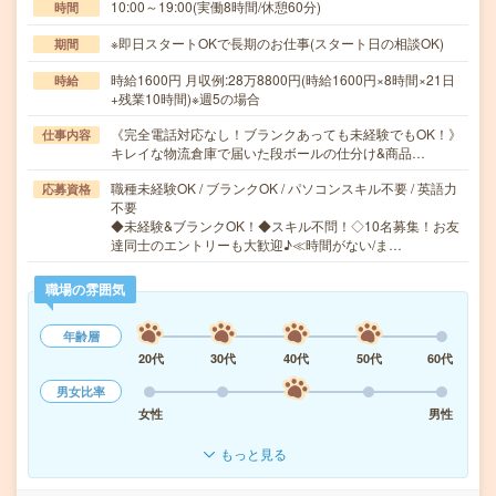
10:00～19:00(実働8時間/休憩60分)
時間
※即日スタートOKで長期のお仕事(スタート日の相談OK)
期間
時給1600円 月収例:28万8800円(時給1600円×8時間×21日
時給
+残業10時間)※週5の場合
《完全電話対応なし！ブランクあっても未経験でもOK！》
仕事内容
キレイな物流倉庫で届いた段ボールの仕分け&商品…
職種未経験OK / ブランクOK / パソコンスキル不要 / 英語力
応募資格
不要
◆未経験&ブランクOK！◆スキル不問！◇10名募集！お友
達同士のエントリーも大歓迎♪≪時間がない/ま…
職場の雰囲気
年齢層
20代
30代
40代
50代
60代
男女比率
女性
男性
もっと見る