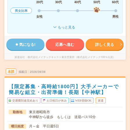
20代
30代
40代
50代
60代
男女比率
女性
男性
もっと見る
気になる!
応募へ進む
詳しく見る
派遣会社
株式会社メイテックキャスト東京営業所（株式会社メイテック100％出資）
未読
掲載日
2026/08/08
【限定募集・高時給1800円】大手メーカーで
簡易な組立・出荷準備！長期【中神駅】
交通費別途支給あり
土日祝日が休み
WEB登録OK
派遣
東京都昭島市
勤務地
中神駅から徒歩 もしくは 送迎バス10分
月～金 平日週5日
曜日頻度