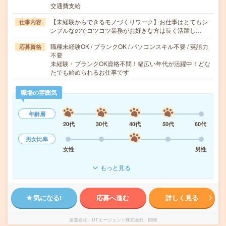
交通費支給
【未経験からできるモノづくりワーク】お仕事はとてもシ
仕事内容
ンプルなのでコツコツ業務がお好きな方は長く活躍し…
職種未経験OK / ブランクOK / パソコンスキル不要 / 英語力
応募資格
不要
未経験・ブランクOK資格不問！幅広い年代が活躍中！どな
たでも始められるお仕事です
職場の雰囲気
年齢層
20代
30代
40代
50代
60代
男女比率
女性
男性
もっと見る
気になる!
応募へ進む
詳しく見る
派遣会社
UTエージェント株式会社 関東