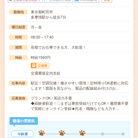
東京都町田市
勤務地
多摩境駅から徒歩7分
月～金
曜日頻度
08:30～17:40
時間
長期でお仕事できる方、大歓迎！
期間
時給1560円
時給
交通費
交通費規定内支給
駅近！空調完備！働きやすい環境！定時帰りOK柔軟に対応
仕事内容
します！図面を見ながら、製品の配線組み付けのお…
ブランクOK / 英語力不要
応募資格
◆経験者歓迎！〇まずは事前登録だけでもOK！履歴書不要
で気軽にオンライン登録★氏名・職種などを入力す…
職場の雰囲気
年齢層