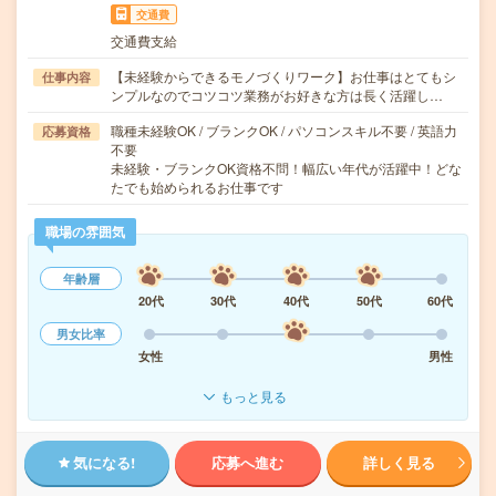
交通費
交通費支給
【未経験からできるモノづくりワーク】お仕事はとてもシ
仕事内容
ンプルなのでコツコツ業務がお好きな方は長く活躍し…
職種未経験OK / ブランクOK / パソコンスキル不要 / 英語力
応募資格
不要
未経験・ブランクOK資格不問！幅広い年代が活躍中！どな
たでも始められるお仕事です
職場の雰囲気
年齢層
20代
30代
40代
50代
60代
男女比率
女性
男性
もっと見る
気になる!
応募へ進む
詳しく見る