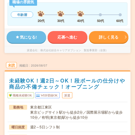
職場の雰囲気
年齢層
20代
30代
40代
50代
60代
気になる!
応募へ進む
詳しく見る
派遣会社
株式会社綜合キャリアオプション 製造事業部（全国）
未読
掲載日
2026/08/07
未経験OK！週2日～OK！段ボールの仕分けや
商品の不備チェック！オープニング
職種未経験OK
WEB登録OK
派遣
東京都江東区
勤務地
東京ビッグサイト駅から徒歩2分／国際展示場駅から徒歩
10分／有明(東京都)駅から徒歩10分
週2～5日シフト制
曜日頻度