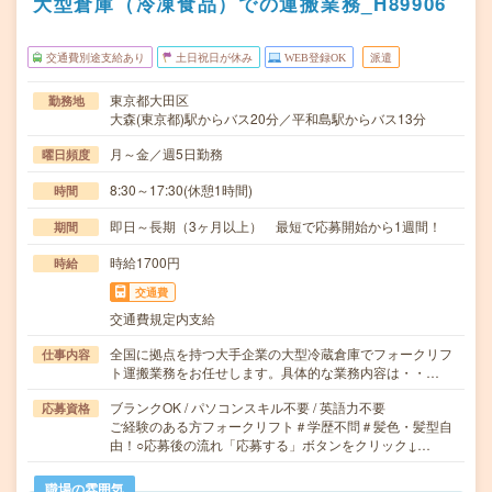
大型倉庫（冷凍食品）での運搬業務_H89906
交通費別途支給あり
土日祝日が休み
WEB登録OK
派遣
東京都大田区
勤務地
大森(東京都)駅からバス20分／平和島駅からバス13分
月～金／週5日勤務
曜日頻度
8:30～17:30(休憩1時間)
時間
即日～長期（3ヶ月以上） 最短で応募開始から1週間！
期間
時給1700円
時給
交通費
交通費規定内支給
全国に拠点を持つ大手企業の大型冷蔵倉庫でフォークリフ
仕事内容
ト運搬業務をお任せします。具体的な業務内容は・・…
ブランクOK / パソコンスキル不要 / 英語力不要
応募資格
ご経験のある方フォークリフト＃学歴不問＃髪色・髪型自
由！○応募後の流れ「応募する」ボタンをクリック↓…
職場の雰囲気