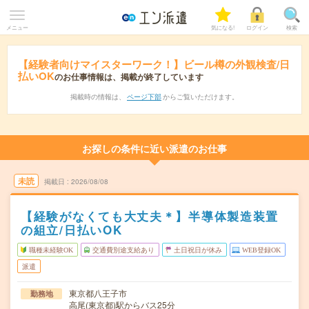
メニュー
気になる!
ログイン
検索
【経験者向けマイスターワーク！】ビール樽の外観検査/日
払いOK
のお仕事情報は、掲載が終了しています
掲載時の情報は、
ページ下部
からご覧いただけます。
お探しの条件に近い派遣のお仕事
未読
掲載日
2026/08/08
【経験がなくても大丈夫＊】半導体製造装置
の組立/日払いOK
職種未経験OK
交通費別途支給あり
土日祝日が休み
WEB登録OK
派遣
東京都八王子市
勤務地
高尾(東京都)駅からバス25分