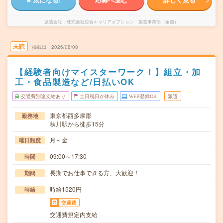
派遣会社
株式会社綜合キャリアオプション 製造事業部（全国）
未読
掲載日
2026/08/08
【経験者向けマイスターワーク！】組立・加
工・食品製造など/日払いOK
交通費別途支給あり
土日祝日が休み
WEB登録OK
派遣
東京都西多摩郡
勤務地
秋川駅から徒歩15分
月～金
曜日頻度
09:00～17:30
時間
長期でお仕事できる方、大歓迎！
期間
時給1520円
時給
交通費
交通費規定内支給