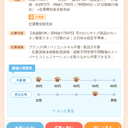
例：約28万円 （時給1,750円 × 7時間40分 × 21日勤務の場
合） ※交通費別途全額支給
交通費
交通費全額支給
【未経験OK／高時給1750円】手のひらサイズ部品のカン
仕事内容
タン製造スタッフ日勤のみ｜土日休み想定半導体…
ブランクOK / パソコンスキル不要 / 英語力不要
応募資格
・応募資格未経験歓迎資格・経験不問学歴不問職場のメン
バーとコミュニケーションを取りながら作業できる方…
職場の雰囲気
年齢層
20代
30代
40代
50代
60代
男女比率
女性
男性
もっと見る
気になる!
応募へ進む
詳しく見る