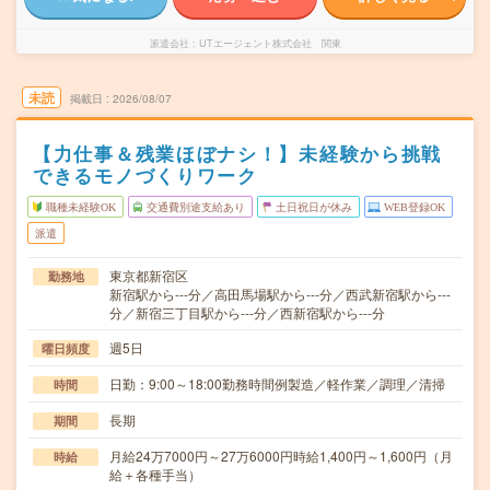
派遣会社
UTエージェント株式会社 関東
未読
掲載日
2026/08/07
【力仕事＆残業ほぼナシ！】未経験から挑戦
できるモノづくりワーク
職種未経験OK
交通費別途支給あり
土日祝日が休み
WEB登録OK
派遣
東京都新宿区
勤務地
新宿駅から---分／高田馬場駅から---分／西武新宿駅から---
分／新宿三丁目駅から---分／西新宿駅から---分
週5日
曜日頻度
日勤：9:00～18:00勤務時間例製造／軽作業／調理／清掃
時間
長期
期間
月給24万7000円～27万6000円時給1,400円～1,600円（月
時給
給＋各種手当）