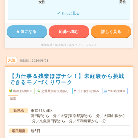
女性
男性
もっと見る
気になる!
応募へ進む
詳しく見る
派遣会社
株式会社デルタソリューションズ
未読
掲載日
2026/08/08
【力仕事＆残業ほぼナシ！】未経験から挑戦
できるモノづくりワーク
職種未経験OK
交通費別途支給あり
土日祝日が休み
WEB登録OK
派遣
東京都大田区
勤務地
蒲田駅から---分／大森(東京都)駅から---分／大岡山駅から--
-分／京急蒲田駅から---分／平和島駅から---分
週5日
曜日頻度