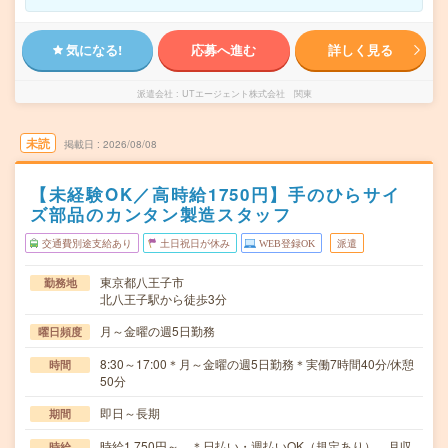
気になる!
応募へ進む
詳しく見る
派遣会社
UTエージェント株式会社 関東
未読
掲載日
2026/08/08
【未経験OK／高時給1750円】手のひらサイ
ズ部品のカンタン製造スタッフ
交通費別途支給あり
土日祝日が休み
WEB登録OK
派遣
東京都八王子市
勤務地
北八王子駅から徒歩3分
月～金曜の週5日勤務
曜日頻度
8:30～17:00＊月～金曜の週5日勤務＊実働7時間40分/休憩
時間
50分
即日～長期
期間
時給1,750円～ ＊日払い・週払いOK（規定あり） 月収
時給