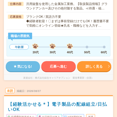
汎用旋盤を使用した金属加工業務。【取扱製品情報】グラ
仕事内容
ウンドアンカー及びその他付随する製品。≪待遇・福…
ブランクOK / 英語力不要
応募資格
◆経験者歓迎！〇まずは事前登録だけでもOK！履歴書不要
で気軽にオンライン登録★氏名・職種などを入力す…
職場の雰囲気
年齢層
20代
30代
40代
50代
60代
気になる!
応募へ進む
詳しく見る
派遣会社
株式会社綜合キャリアオプション 製造事業部（全国）
未読
掲載日
2026/08/07
【経験活かせる＊】電子製品の配線組立/日払
いOK
交通費別途支給あり
土日祝日が休み
WEB登録OK
派遣