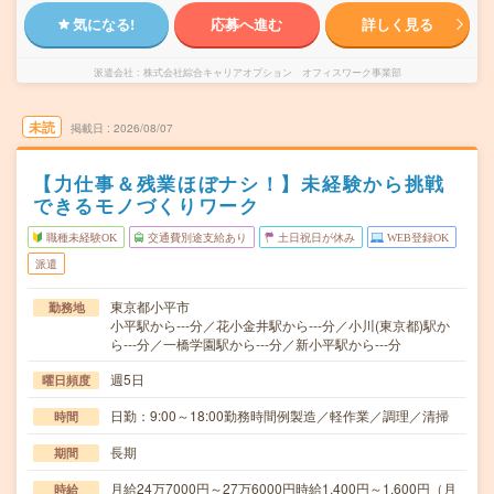
気になる!
応募へ進む
詳しく見る
派遣会社
株式会社綜合キャリアオプション オフィスワーク事業部
未読
掲載日
2026/08/07
【力仕事＆残業ほぼナシ！】未経験から挑戦
できるモノづくりワーク
職種未経験OK
交通費別途支給あり
土日祝日が休み
WEB登録OK
派遣
東京都小平市
勤務地
小平駅から---分／花小金井駅から---分／小川(東京都)駅か
ら---分／一橋学園駅から---分／新小平駅から---分
週5日
曜日頻度
日勤：9:00～18:00勤務時間例製造／軽作業／調理／清掃
時間
長期
期間
月給24万7000円～27万6000円時給1,400円～1,600円（月
時給