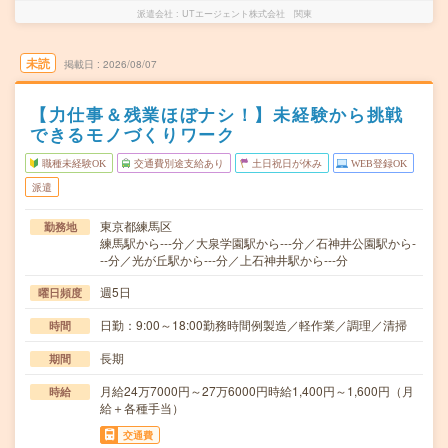
派遣会社
UTエージェント株式会社 関東
未読
掲載日
2026/08/07
【力仕事＆残業ほぼナシ！】未経験から挑戦
できるモノづくりワーク
職種未経験OK
交通費別途支給あり
土日祝日が休み
WEB登録OK
派遣
東京都練馬区
勤務地
練馬駅から---分／大泉学園駅から---分／石神井公園駅から-
--分／光が丘駅から---分／上石神井駅から---分
週5日
曜日頻度
日勤：9:00～18:00勤務時間例製造／軽作業／調理／清掃
時間
長期
期間
月給24万7000円～27万6000円時給1,400円～1,600円（月
時給
給＋各種手当）
交通費