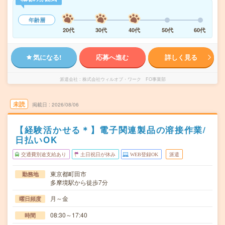
年齢層
20代
30代
40代
50代
60代
気になる!
応募へ進む
詳しく見る
派遣会社
株式会社ウィルオブ・ワーク FO事業部
未読
掲載日
2026/08/06
【経験活かせる＊】電子関連製品の溶接作業/
日払いOK
交通費別途支給あり
土日祝日が休み
WEB登録OK
派遣
東京都町田市
勤務地
多摩境駅から徒歩7分
月～金
曜日頻度
08:30～17:40
時間