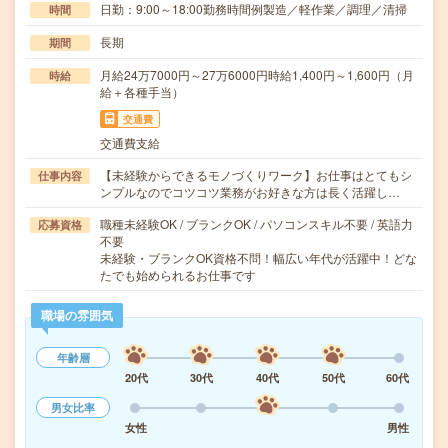
日勤：9:00～18:00勤務時間例製造／軽作業／調理／清掃
時間
長期
期間
月給24万7000円～27万6000円時給1,400円～1,600円（月
時給
給＋各種手当）
交通費
交通費支給
【未経験からできるモノづくりワーク】お仕事はとてもシ
仕事内容
ンプルなのでコツコツ業務がお好きな方は長く活躍し…
職種未経験OK / ブランクOK / パソコンスキル不要 / 英語力
応募資格
不要
未経験・ブランクOK資格不問！幅広い年代が活躍中！どな
たでも始められるお仕事です
職場の雰囲気
年齢層
20代
30代
40代
50代
60代
男女比率
女性
男性