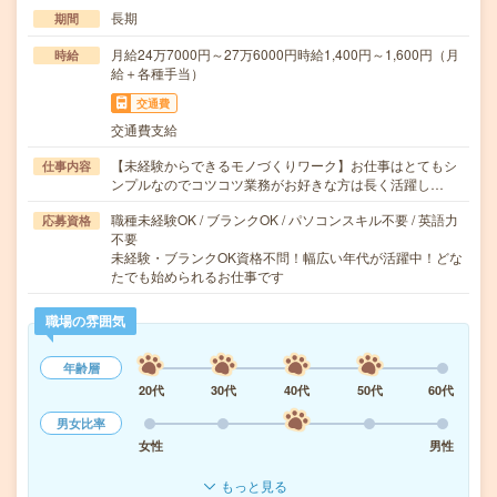
長期
期間
月給24万7000円～27万6000円時給1,400円～1,600円（月
時給
給＋各種手当）
交通費
交通費支給
【未経験からできるモノづくりワーク】お仕事はとてもシ
仕事内容
ンプルなのでコツコツ業務がお好きな方は長く活躍し…
職種未経験OK / ブランクOK / パソコンスキル不要 / 英語力
応募資格
不要
未経験・ブランクOK資格不問！幅広い年代が活躍中！どな
たでも始められるお仕事です
職場の雰囲気
年齢層
20代
30代
40代
50代
60代
男女比率
女性
男性
もっと見る