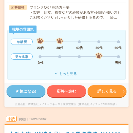
ブランクOK / 英語力不要
応募資格
・製造、組立、検査などの経験がある方※経験が浅い方も
ご相談ください※しっかりした研修もあるので、「経…
職場の雰囲気
年齢層
20代
30代
40代
50代
60代
男女比率
女性
男性
もっと見る
気になる!
応募へ進む
詳しく見る
派遣会社
株式会社メイテックキャスト東京営業所（株式会社メイテック100％出資）
未読
掲載日
2026/08/07