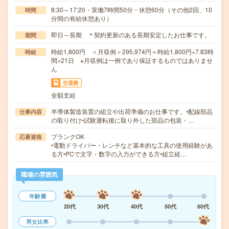
8:30～17:20・実働7時間50分・休憩60分（その他2回、10
時間
分間の有給休憩あり）
即日～長期 ＊契約更新のある長期安定したお仕事です。
期間
時給1,800円 ＜月収例＞295,974円＝時給1,800円×7.83時
時給
間×21日 ※月収例は一例であり保証するものではありませ
ん
交通費
全額支給
半導体製造装置の組立や出荷準備のお仕事です。•配線部品
仕事内容
の取り付け•試験運転後に取り外した部品の包装・…
ブランクOK
応募資格
•電動ドライバー・レンチなど基本的な工具の使用経験があ
る方•PCで文字・数字の入力ができる方•組立経…
職場の雰囲気
年齢層
20代
30代
40代
50代
60代
男女比率