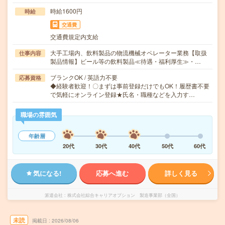
時給1600円
時給
交通費
交通費規定内支給
大手工場内、飲料製品の物流機械オペレーター業務【取扱
仕事内容
製品情報】ビール等の飲料製品≪待遇・福利厚生≫・…
ブランクOK / 英語力不要
応募資格
◆経験者歓迎！〇まずは事前登録だけでもOK！履歴書不要
で気軽にオンライン登録★氏名・職種などを入力す…
職場の雰囲気
年齢層
20代
30代
40代
50代
60代
気になる!
応募へ進む
詳しく見る
派遣会社
株式会社綜合キャリアオプション 製造事業部（全国）
未読
掲載日
2026/08/06