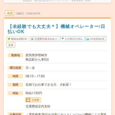
派遣会社
株式会社綜合キャリアオプション 製造事業部（全国）
未読
掲載日
2026/08/05
【未経験でも大丈夫＊】機械オペレーター/日
払いOK
職種未経験OK
交通費別途支給あり
土日祝日が休み
WEB登録OK
派遣
群馬県伊勢崎市
勤務地
剛志駅から車5分
月～金
曜日頻度
08:15～17:00
時間
長期でお仕事できる方、大歓迎！
期間
時給1150円
時給
交通費
交通費規定内支給
・電気検査:製品を治具にセットし一つ一つ機械により電気
仕事内容