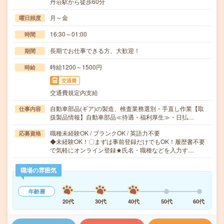
丹荘駅から徒歩60分
月～金
曜日頻度
16:30～01:00
時間
長期でお仕事できる方、大歓迎！
期間
時給1200～1500円
時給
交通費
交通費規定内支給
自動車部品(ギア)の製造、検査業務選別・手直し作業【取
仕事内容
扱製品情報】自動車部品≪待遇・福利厚生≫・日払…
職種未経験OK / ブランクOK / 英語力不要
応募資格
◆未経験OK！〇まずは事前登録だけでもOK！履歴書不要
で気軽にオンライン登録★氏名・職種などを入力す…
職場の雰囲気
年齢層
20代
30代
40代
50代
60代