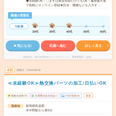
◆未経験OK！〇まずは事前登録だけでもOK！履歴書不要
で気軽にオンライン登録★氏名・職種などを入力す…
職場の雰囲気
年齢層
20代
30代
40代
50代
60代
気になる!
応募へ進む
詳しく見る
派遣会社
株式会社綜合キャリアオプション 製造事業部（全国）
未読
掲載日
2026/08/06
≪未経験OK≫熱交換パーツの加工/日払いOK
職種未経験OK
交通費別途支給あり
WEB登録OK
派遣
群馬県邑楽郡
勤務地
本中野駅から車5分