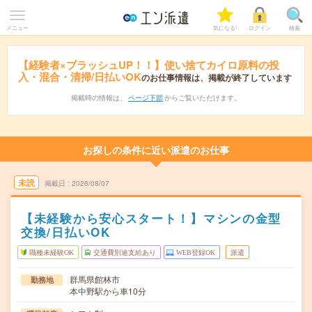
メニュー
気になる!
ログイン
検索
【経験者×ブラッシュUP！！】使い捨てカイロ原料の投
入・混合・清掃/日払いOK
のお仕事情報は、掲載が終了しています
掲載時の情報は、
ページ下部
からご覧いただけます。
お探しの条件に近い派遣のお仕事
未読
掲載日
2026/08/07
【未経験から安心スタート！】マシンの金型
交換/日払いOK
職種未経験OK
交通費別途支給あり
WEB登録OK
派遣
群馬県館林市
勤務地
本中野駅から車10分