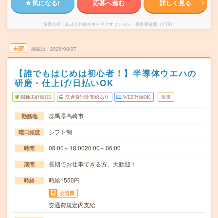
気になる!
応募へ進む
詳しく見る
派遣会社
株式会社綜合キャリアオプション 製造事業部（全国）
未読
掲載日
2026/08/07
【誰でもはじめは初心者！】半導体ウエハの
研磨・仕上げ/日払いOK
職種未経験OK
交通費別途支給あり
WEB登録OK
派遣
群馬県高崎市
勤務地
シフト制
曜日頻度
08:00～18:0020:00～06:00
時間
長期でお仕事できる方、大歓迎！
期間
時給1550円
時給
交通費
交通費規定内支給