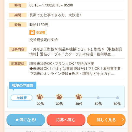
08:15～17:0020:15～05:00
時間
長期でお仕事できる方、大歓迎！
期間
時給1150円
時給
交通費
交通費規定内支給
・外形加工型抜き:製品を機械にセットし型抜き【取扱製品
仕事内容
情報】通信ケーブル・光ケーブル≪待遇・福利厚生…
職種未経験OK / ブランクOK / 英語力不要
応募資格
◆未経験OK！〇まずは事前登録だけでもOK！履歴書不要
で気軽にオンライン登録★氏名・職種などを入力す…
職場の雰囲気
年齢層
20代
30代
40代
50代
60代
気になる!
応募へ進む
詳しく見る