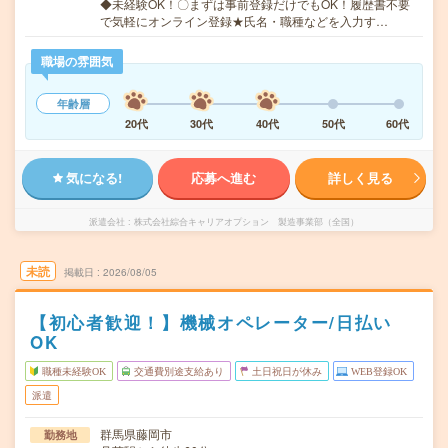
◆未経験OK！〇まずは事前登録だけでもOK！履歴書不要
で気軽にオンライン登録★氏名・職種などを入力す…
職場の雰囲気
年齢層
20代
30代
40代
50代
60代
気になる!
応募へ進む
詳しく見る
派遣会社
株式会社綜合キャリアオプション 製造事業部（全国）
未読
掲載日
2026/08/05
【初心者歓迎！】機械オペレーター/日払い
OK
職種未経験OK
交通費別途支給あり
土日祝日が休み
WEB登録OK
派遣
群馬県藤岡市
勤務地