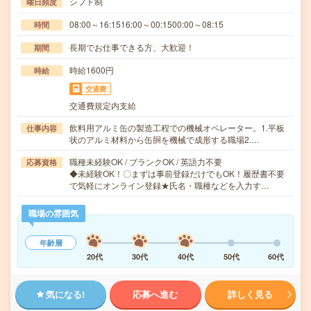
シフト制
曜日頻度
08:00～16:1516:00～00:1500:00～08:15
時間
長期でお仕事できる方、大歓迎！
期間
時給1600円
時給
交通費
交通費規定内支給
飲料用アルミ缶の製造工程での機械オペレーター。1.平板
仕事内容
状のアルミ材料から缶胴を機械で成形する職場2.…
職種未経験OK / ブランクOK / 英語力不要
応募資格
◆未経験OK！〇まずは事前登録だけでもOK！履歴書不要
で気軽にオンライン登録★氏名・職種などを入力す…
職場の雰囲気
年齢層
20代
30代
40代
50代
60代
気になる!
応募へ進む
詳しく見る