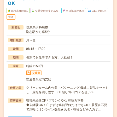
OK
職種未経験OK
交通費別途支給あり
土日祝日が休み
WEB登録OK
派遣
群馬県伊勢崎市
勤務地
剛志駅から車5分
月～金
曜日頻度
08:15～17:00
時間
長期でお仕事できる方、大歓迎！
期間
時給1150円
時給
交通費
交通費規定内支給
クリーンルーム内作業・パターニング:機械に製品をセット
仕事内容
し、露光を繰り返す・CL貼り:半田ゴテを使いベ…
職種未経験OK / ブランクOK / 英語力不要
応募資格
◆未経験OK！〇まずは事前登録だけでもOK！履歴書不要
で気軽にオンライン登録★氏名・職種などを入力す…