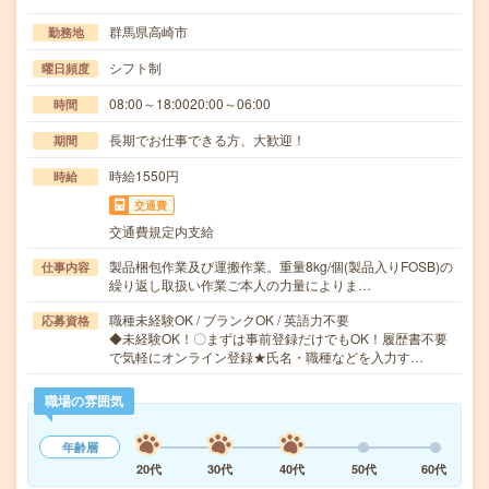
群馬県高崎市
勤務地
シフト制
曜日頻度
08:00～18:0020:00～06:00
時間
長期でお仕事できる方、大歓迎！
期間
時給1550円
時給
交通費
交通費規定内支給
製品梱包作業及び運搬作業。重量8kg/個(製品入りFOSB)の
仕事内容
繰り返し取扱い作業ご本人の力量によりま…
職種未経験OK / ブランクOK / 英語力不要
応募資格
◆未経験OK！〇まずは事前登録だけでもOK！履歴書不要
で気軽にオンライン登録★氏名・職種などを入力す…
職場の雰囲気
年齢層
20代
30代
40代
50代
60代