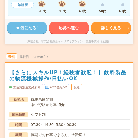
年齢層
20代
30代
40代
50代
60代
気になる!
応募へ進む
詳しく見る
派遣会社
株式会社綜合キャリアオプション 製造事業部（全国）
未読
掲載日
2026/08/06
【さらにスキルUP！経験者歓迎！】飲料製品
の物流機械操作/日払いOK
交通費別途支給あり
WEB登録OK
派遣
群馬県邑楽郡
勤務地
本中野駅から車15分
シフト制
曜日頻度
07:30～16:3015:30～00:30
時間
長期でお仕事できる方、大歓迎！
期間