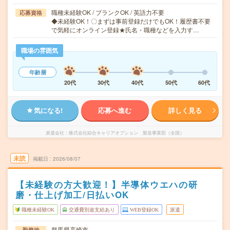
職種未経験OK / ブランクOK / 英語力不要
応募資格
◆未経験OK！〇まずは事前登録だけでもOK！履歴書不要
で気軽にオンライン登録★氏名・職種などを入力す…
職場の雰囲気
年齢層
20代
30代
40代
50代
60代
気になる!
応募へ進む
詳しく見る
派遣会社
株式会社綜合キャリアオプション 製造事業部（全国）
未読
掲載日
2026/08/07
【未経験の方大歓迎！】半導体ウエハの研
磨・仕上げ加工/日払いOK
職種未経験OK
交通費別途支給あり
WEB登録OK
派遣
群馬県高崎市
勤務地