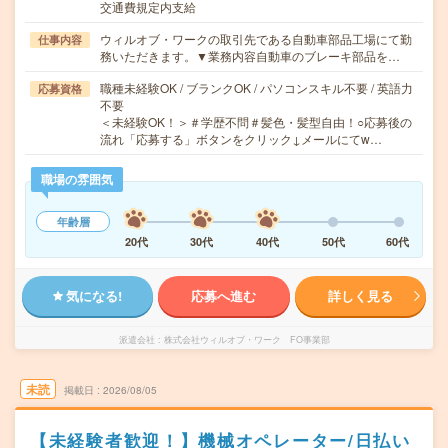
交通費規定内支給
ウィルオブ・ワークの取引先である自動車部品工場にて勤
仕事内容
務いただきます。▼業務内容自動車のブレーキ部品を…
職種未経験OK / ブランクOK / パソコンスキル不要 / 英語力
応募資格
不要
＜未経験OK！＞＃学歴不問＃髪色・髪型自由！○応募後の
流れ「応募する」ボタンをクリック↓メールにてw…
職場の雰囲気
年齢層
20代
30代
40代
50代
60代
気になる!
応募へ進む
詳しく見る
派遣会社
株式会社ウィルオブ・ワーク FO事業部
未読
掲載日
2026/08/05
【未経験者歓迎！】機械オペレーター/日払い