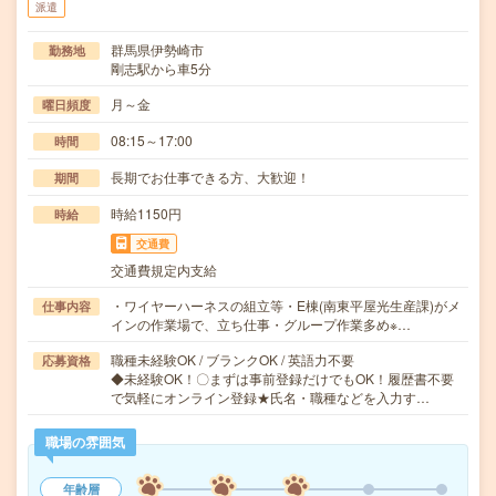
派遣
群馬県伊勢崎市
勤務地
剛志駅から車5分
月～金
曜日頻度
08:15～17:00
時間
長期でお仕事できる方、大歓迎！
期間
時給1150円
時給
交通費
交通費規定内支給
・ワイヤーハーネスの組立等・E棟(南東平屋光生産課)がメ
仕事内容
インの作業場で、立ち仕事・グループ作業多め※…
職種未経験OK / ブランクOK / 英語力不要
応募資格
◆未経験OK！〇まずは事前登録だけでもOK！履歴書不要
で気軽にオンライン登録★氏名・職種などを入力す…
職場の雰囲気
年齢層