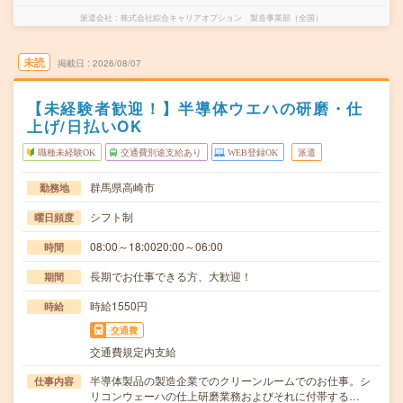
派遣会社
株式会社綜合キャリアオプション 製造事業部（全国）
未読
掲載日
2026/08/07
【未経験者歓迎！】半導体ウエハの研磨・仕
上げ/日払いOK
職種未経験OK
交通費別途支給あり
WEB登録OK
派遣
群馬県高崎市
勤務地
シフト制
曜日頻度
08:00～18:0020:00～06:00
時間
長期でお仕事できる方、大歓迎！
期間
時給1550円
時給
交通費
交通費規定内支給
半導体製品の製造企業でのクリーンルームでのお仕事。シ
仕事内容
リコンウェーハの仕上研磨業務およびそれに付帯する…