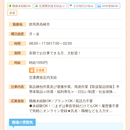
職種未経験OK
交通費別途支給あり
土日祝日が休み
WEB登録OK
派遣
群馬県高崎市
勤務地
月～金
曜日頻度
08:00～17:0017:00～02:00
時間
長期でお仕事できる方、大歓迎！
期間
時給1550円
時給
交通費
交通費規定内支給
製品梱包作業及び運搬作業。簡易作業【取扱製品情報】半
仕事内容
導体製品≪待遇・福利厚生≫・日払い制度・社会保険…
職種未経験OK / ブランクOK / 英語力不要
応募資格
◆未経験OK！〇まずは事前登録だけでもOK！履歴書不要
で気軽にオンライン登録★氏名・職種などを入力す…
職場の雰囲気