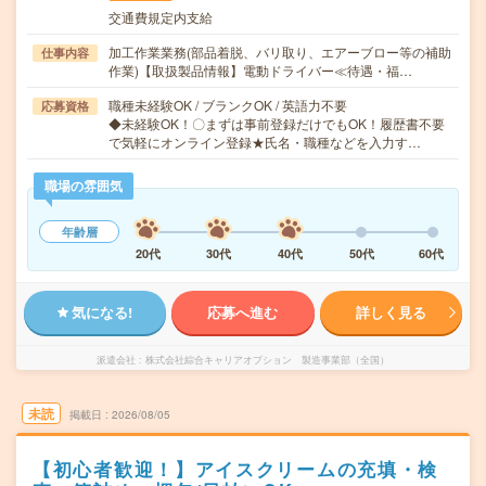
交通費規定内支給
加工作業業務(部品着脱、バリ取り、エアーブロー等の補助
仕事内容
作業)【取扱製品情報】電動ドライバー≪待遇・福…
職種未経験OK / ブランクOK / 英語力不要
応募資格
◆未経験OK！〇まずは事前登録だけでもOK！履歴書不要
で気軽にオンライン登録★氏名・職種などを入力す…
職場の雰囲気
年齢層
20代
30代
40代
50代
60代
気になる!
応募へ進む
詳しく見る
派遣会社
株式会社綜合キャリアオプション 製造事業部（全国）
未読
掲載日
2026/08/05
【初心者歓迎！】アイスクリームの充填・検