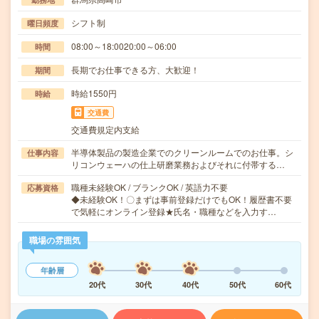
シフト制
曜日頻度
08:00～18:0020:00～06:00
時間
長期でお仕事できる方、大歓迎！
期間
時給1550円
時給
交通費
交通費規定内支給
半導体製品の製造企業でのクリーンルームでのお仕事。シ
仕事内容
リコンウェーハの仕上研磨業務およびそれに付帯する…
職種未経験OK / ブランクOK / 英語力不要
応募資格
◆未経験OK！〇まずは事前登録だけでもOK！履歴書不要
で気軽にオンライン登録★氏名・職種などを入力す…
職場の雰囲気
年齢層
20代
30代
40代
50代
60代