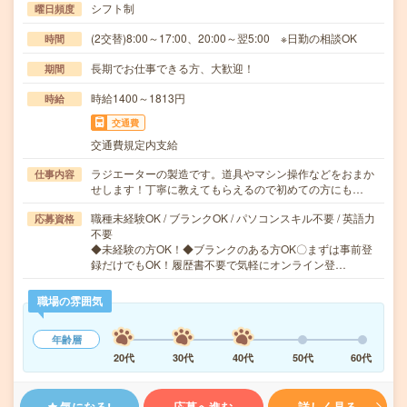
シフト制
曜日頻度
(2交替)8:00～17:00、20:00～翌5:00 ※日勤の相談OK
時間
長期でお仕事できる方、大歓迎！
期間
時給1400～1813円
時給
交通費
交通費規定内支給
ラジエーターの製造です。道具やマシン操作などをおまか
仕事内容
せします！丁寧に教えてもらえるので初めての方にも…
職種未経験OK / ブランクOK / パソコンスキル不要 / 英語力
応募資格
不要
◆未経験の方OK！◆ブランクのある方OK〇まずは事前登
録だけでもOK！履歴書不要で気軽にオンライン登…
職場の雰囲気
年齢層
20代
30代
40代
50代
60代
気になる!
応募へ進む
詳しく見る