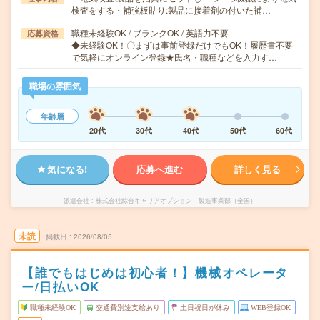
検査をする・補強板貼り:製品に接着剤の付いた補…
職種未経験OK / ブランクOK / 英語力不要
応募資格
◆未経験OK！〇まずは事前登録だけでもOK！履歴書不要
で気軽にオンライン登録★氏名・職種などを入力す…
職場の雰囲気
年齢層
20代
30代
40代
50代
60代
気になる!
応募へ進む
詳しく見る
派遣会社
株式会社綜合キャリアオプション 製造事業部（全国）
未読
掲載日
2026/08/05
【誰でもはじめは初心者！】機械オペレータ
ー/日払いOK
職種未経験OK
交通費別途支給あり
土日祝日が休み
WEB登録OK