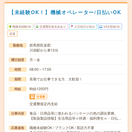
【未経験OK！】機械オペレーター/日払いOK
職種未経験OK
交通費別途支給あり
土日祝日が休み
WEB登録OK
派遣
群馬県邑楽郡
勤務地
川俣駅から車12分
月～金
曜日頻度
08:00～17:00
時間
長期でお仕事できる方、大歓迎！
期間
時給1200円
時給
交通費
交通費規定内支給
食品・日用品等に使われるパッケージの色の調合業務。
仕事内容
【取扱製品情報】生活用品等≪待遇・福利厚生≫・日払…
職種未経験OK / ブランクOK / 英語力不要
応募資格