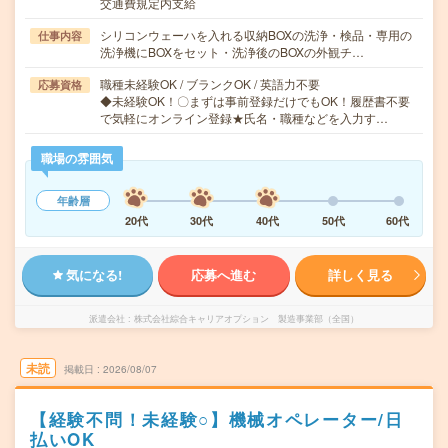
交通費規定内支給
シリコンウェーハを入れる収納BOXの洗浄・検品・専用の
仕事内容
洗浄機にBOXをセット・洗浄後のBOXの外観チ…
職種未経験OK / ブランクOK / 英語力不要
応募資格
◆未経験OK！〇まずは事前登録だけでもOK！履歴書不要
で気軽にオンライン登録★氏名・職種などを入力す…
職場の雰囲気
年齢層
20代
30代
40代
50代
60代
気になる!
応募へ進む
詳しく見る
派遣会社
株式会社綜合キャリアオプション 製造事業部（全国）
未読
掲載日
2026/08/07
【経験不問！未経験○】機械オペレーター/日
払いOK