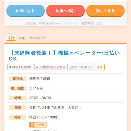
気になる!
応募へ進む
詳しく見る
派遣会社
株式会社綜合キャリアオプション 製造事業部（全国）
未読
掲載日
2026/08/07
【未経験者歓迎！】機械オペレーター/日払い
OK
職種未経験OK
交通費別途支給あり
WEB登録OK
派遣
群馬県高崎市
勤務地
シフト制
曜日頻度
20:00～06:00
時間
長期でお仕事できる方、大歓迎！
期間
時給1550～1938円
時給
交通費