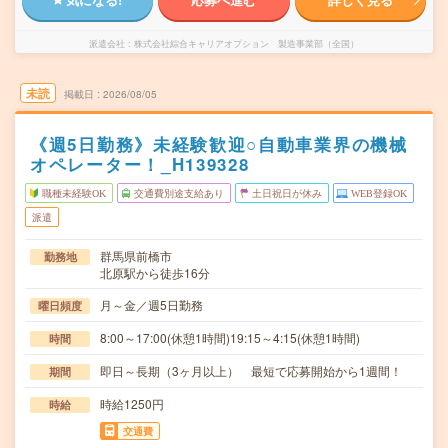
派遣会社
株式会社綜合キャリアオプション 製造事業部（全国）
未読
掲載日
2026/08/05
《週5日勤務》未経験歓迎○自動車業界の機械
オペレーター！_H139328
職種未経験OK
交通費別途支給あり
土日祝日が休み
WEB登録OK
派遣
群馬県前橋市
勤務地
北原駅から徒歩16分
月～金／週5日勤務
曜日頻度
8:00～17:00(休憩1時間)19:15～4:15(休憩1時間)
時間
即日～長期（3ヶ月以上） 最短で応募開始から1週間！
期間
時給1250円
時給
交通費