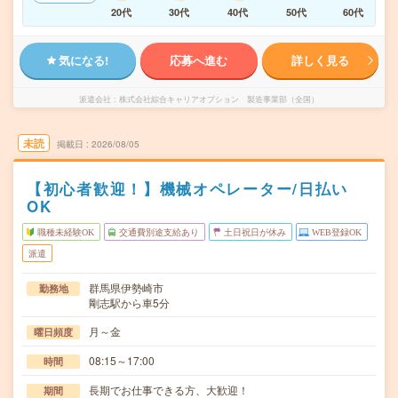
20代
30代
40代
50代
60代
気になる!
応募へ進む
詳しく見る
派遣会社
株式会社綜合キャリアオプション 製造事業部（全国）
未読
掲載日
2026/08/05
【初心者歓迎！】機械オペレーター/日払い
OK
職種未経験OK
交通費別途支給あり
土日祝日が休み
WEB登録OK
派遣
群馬県伊勢崎市
勤務地
剛志駅から車5分
月～金
曜日頻度
08:15～17:00
時間
長期でお仕事できる方、大歓迎！
期間