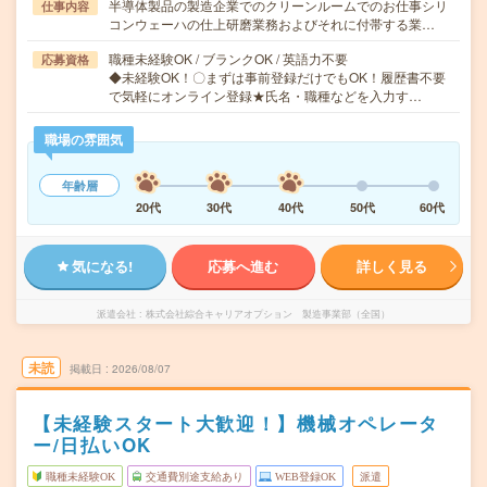
半導体製品の製造企業でのクリーンルームでのお仕事シリ
仕事内容
コンウェーハの仕上研磨業務およびそれに付帯する業…
職種未経験OK / ブランクOK / 英語力不要
応募資格
◆未経験OK！〇まずは事前登録だけでもOK！履歴書不要
で気軽にオンライン登録★氏名・職種などを入力す…
職場の雰囲気
年齢層
20代
30代
40代
50代
60代
気になる!
応募へ進む
詳しく見る
派遣会社
株式会社綜合キャリアオプション 製造事業部（全国）
未読
掲載日
2026/08/07
【未経験スタート大歓迎！】機械オペレータ
ー/日払いOK
職種未経験OK
交通費別途支給あり
WEB登録OK
派遣