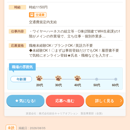
時給1150円
時給
交通費
交通費規定内支給
・ワイヤーハーネスの組立等・C棟(2階建てWH生産課)の1
仕事内容
階がメインの作業場で、立ち仕事・個別作業多…
職種未経験OK / ブランクOK / 英語力不要
応募資格
◆未経験OK！〇まずは事前登録だけでもOK！履歴書不要
で気軽にオンライン登録★氏名・職種などを入力す…
職場の雰囲気
年齢層
20代
30代
40代
50代
60代
気になる!
応募へ進む
詳しく見る
派遣会社
株式会社綜合キャリアオプション 製造事業部（全国）
未読
掲載日
2026/08/05