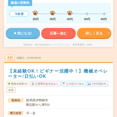
職場の雰囲気
年齢層
20代
30代
40代
50代
60代
気になる!
応募へ進む
詳しく見る
派遣会社
株式会社綜合キャリアオプション 製造事業部（全国）
未読
掲載日
2026/08/05
【未経験OK！ビギナー活躍中！】機械オペレ
ーター/日払いOK
職種未経験OK
交通費別途支給あり
土日祝日が休み
WEB登録OK
派遣
群馬県伊勢崎市
勤務地
剛志駅から車5分
月～金
曜日頻度