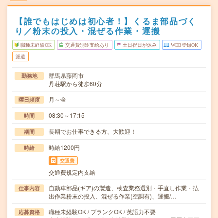
【誰でもはじめは初心者！】くるま部品づく
り／粉末の投入・混ぜる作業・運搬
職種未経験OK
交通費別途支給あり
土日祝日が休み
WEB登録OK
派遣
群馬県藤岡市
勤務地
丹荘駅から徒歩60分
月～金
曜日頻度
08:30～17:15
時間
長期でお仕事できる方、大歓迎！
期間
時給1200円
時給
交通費
交通費規定内支給
自動車部品(ギア)の製造、検査業務選別・手直し作業・払
仕事内容
出作業粉末の投入、混ぜる作業(空調有)、運搬/…
職種未経験OK / ブランクOK / 英語力不要
応募資格