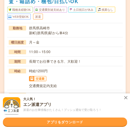
査・箱詰め・梱包/日払いOK
職種未経験OK
交通費別途支給あり
土日祝日が休み
残業なし
WEB登録OK
派遣
群馬県高崎市
勤務地
新町(群馬県)駅から車4分
月～金
曜日頻度
11:00～15:00
時間
長期でお仕事できる方、大歓迎！
期間
時給1200円
時給
交通費
交通費規定内支給
アイスクリーム製造の工場でのお仕事仕上げ工程(充填、検
仕事内容
大人気！
査、箱詰、梱包、洗浄、殺菌)コンビニやスーパー…
エン派遣アプリ
職種未経験OK / ブランクOK / 英語力不要
応募資格
派遣のお仕事情報がたくさん！プッシュ通知で受け取ろう！
◆未経験OK！〇まずは事前登録だけでもOK！履歴書不要
で気軽にオンライン登録★氏名・職種などを入力す…
アプリをダウンロード