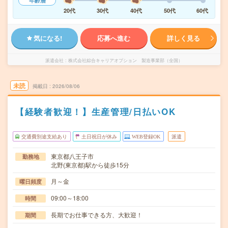
年齢層
20代
30代
40代
50代
60代
気になる!
応募へ進む
詳しく見る
派遣会社
株式会社綜合キャリアオプション 製造事業部（全国）
未読
掲載日
2026/08/06
【経験者歓迎！】生産管理/日払いOK
交通費別途支給あり
土日祝日が休み
WEB登録OK
派遣
東京都八王子市
勤務地
北野(東京都)駅から徒歩15分
月～金
曜日頻度
09:00～18:00
時間
長期でお仕事できる方、大歓迎！
期間