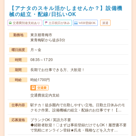
【アナタのスキル活かしませんか？】設備機
械の組立・配線/日払いOK
交通費別途支給あり
土日祝日が休み
WEB登録OK
派遣
東京都青梅市
勤務地
東青梅駅から徒歩3分
月～金
曜日頻度
08:35～17:20
時間
長期でお仕事できる方、大歓迎！
期間
時給1700円
時給
交通費
交通費規定内支給
駅チカ！徒歩圏内で出勤しやすい立地。日勤土日休みのモ
仕事内容
クモク作業。設備機械の組立・配線のお仕事です！【…
ブランクOK / 英語力不要
応募資格
◆経験者歓迎！〇まずは事前登録だけでもOK！履歴書不要
で気軽にオンライン登録★氏名・職種などを入力す…