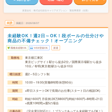
派遣会社
株式会社綜合キャリアオプション 製造事業部（全国）
未読
掲載日
2026/08/07
未経験OK！週2日～OK！段ボールの仕分けや
商品の不備チェック！オープニング
職種未経験OK
WEB登録OK
派遣
東京都江東区
勤務地
東京ビッグサイト駅から徒歩2分／国際展示場駅から徒歩
10分／有明(東京都)駅から徒歩10分
週2～5日シフト制
曜日頻度
10:00～19:00(実働8時間/休憩60分)
時間
※即日スタートOKで長期のお仕事(スタート日の相談OK)
期間
時給1600円 月収例:28万8800円(時給1600円×8時間×21日
時給
+残業10時間)※週5の場合
《完全電話対応なし！ブランクあっても未経験でもOK！》
仕事内容