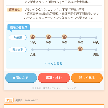
タン製造スタッフ日勤のみ｜土日休み想定半導体…
ブランクOK / パソコンスキル不要 / 英語力不要
応募資格
・応募資格未経験歓迎資格・経験不問学歴不問職場のメン
バーとコミュニケーションを取りながら作業できる方…
職場の雰囲気
年齢層
20代
30代
40代
50代
60代
男女比率
女性
男性
もっと見る
気になる!
応募へ進む
詳しく見る
派遣会社
株式会社デルタソリューションズ
未読
掲載日
2026/08/07