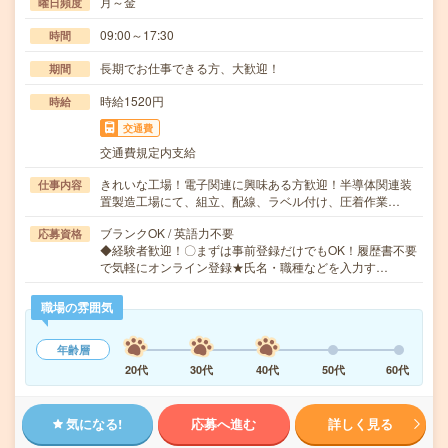
月～金
曜日頻度
09:00～17:30
時間
長期でお仕事できる方、大歓迎！
期間
時給1520円
時給
交通費
交通費規定内支給
きれいな工場！電子関連に興味ある方歓迎！半導体関連装
仕事内容
置製造工場にて、組立、配線、ラベル付け、圧着作業…
ブランクOK / 英語力不要
応募資格
◆経験者歓迎！〇まずは事前登録だけでもOK！履歴書不要
で気軽にオンライン登録★氏名・職種などを入力す…
職場の雰囲気
年齢層
20代
30代
40代
50代
60代
気になる!
応募へ進む
詳しく見る