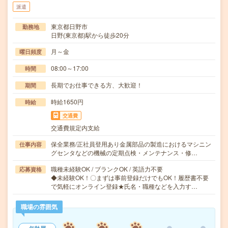
派遣
東京都日野市
勤務地
日野(東京都)駅から徒歩20分
月～金
曜日頻度
08:00～17:00
時間
長期でお仕事できる方、大歓迎！
期間
時給1650円
時給
交通費
交通費規定内支給
保全業務/正社員登用あり金属部品の製造におけるマシニン
仕事内容
グセンタなどの機械の定期点検・メンテナンス・修…
職種未経験OK / ブランクOK / 英語力不要
応募資格
◆未経験OK！〇まずは事前登録だけでもOK！履歴書不要
で気軽にオンライン登録★氏名・職種などを入力す…
職場の雰囲気