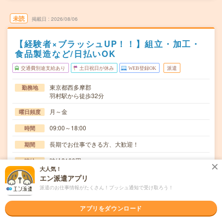
未読
掲載日
2026/08/06
【経験者×ブラッシュUP！！】組立・加工・
食品製造など/日払いOK
交通費別途支給あり
土日祝日が休み
WEB登録OK
派遣
東京都西多摩郡
勤務地
羽村駅から徒歩32分
月～金
曜日頻度
09:00～18:00
時間
長期でお仕事できる方、大歓迎！
期間
時給2100円
時給
大人気！
交通費
エン派遣アプリ
交通費規定内支給
派遣のお仕事情報がたくさん！プッシュ通知で受け取ろう！
正社員登用あり/交通費支給性能試験で使用する機械を製造
仕事内容
アプリをダウンロード
するお仕事です。機械を組付けたり、配線を通した…