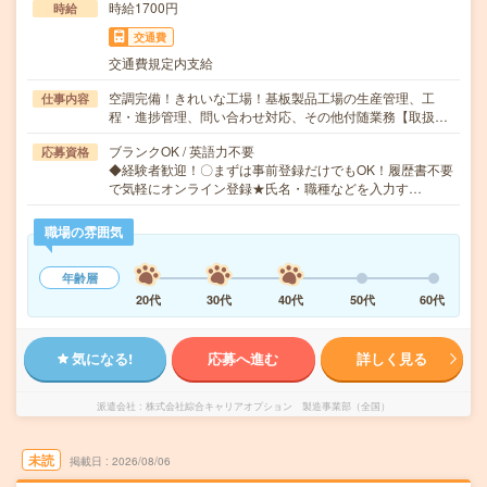
時給1700円
時給
交通費
交通費規定内支給
空調完備！きれいな工場！基板製品工場の生産管理、工
仕事内容
程・進捗管理、問い合わせ対応、その他付随業務【取扱…
ブランクOK / 英語力不要
応募資格
◆経験者歓迎！〇まずは事前登録だけでもOK！履歴書不要
で気軽にオンライン登録★氏名・職種などを入力す…
職場の雰囲気
年齢層
20代
30代
40代
50代
60代
気になる!
応募へ進む
詳しく見る
派遣会社
株式会社綜合キャリアオプション 製造事業部（全国）
未読
掲載日
2026/08/06