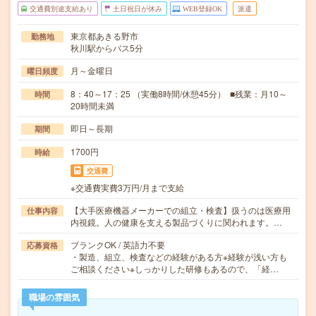
交通費別途支給あり
土日祝日が休み
WEB登録OK
派遣
東京都あきる野市
勤務地
秋川駅からバス5分
月～金曜日
曜日頻度
8：40～17：25 （実働8時間/休憩45分） ■残業：月10～
時間
20時間未満
即日～長期
期間
1700円
時給
交通費
※交通費実費3万円/月まで支給
【大手医療機器メーカーでの組立・検査】扱うのは医療用
仕事内容
内視鏡。人の健康を支える製品づくりに関われます。…
ブランクOK / 英語力不要
応募資格
・製造、組立、検査などの経験がある方※経験が浅い方も
ご相談ください※しっかりした研修もあるので、「経…
職場の雰囲気