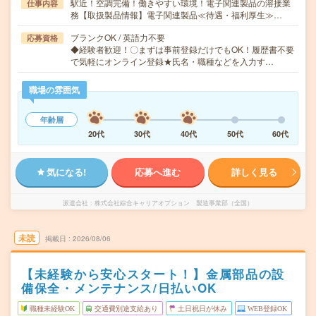
駅近！空調完備！働きやすい環境！電子関連製品の溶接業
仕事内容
務【取扱製品情報】電子関連製品≪待遇・福利厚生≫…
ブランクOK / 英語力不要
応募資格
◆経験者歓迎！〇まずは事前登録だけでもOK！履歴書不要
で気軽にオンライン登録★氏名・職種などを入力す…
職場の雰囲気
年齢層
20代
30代
40代
50代
60代
気になる!
応募へ進む
詳しく見る
派遣会社
株式会社綜合キャリアオプション 製造事業部（全国）
未読
掲載日
2026/08/06
【未経験から安心スタート！】金属部品の設
備保全・メンテナンス/日払いOK
職種未経験OK
交通費別途支給あり
土日祝日が休み
WEB登録OK