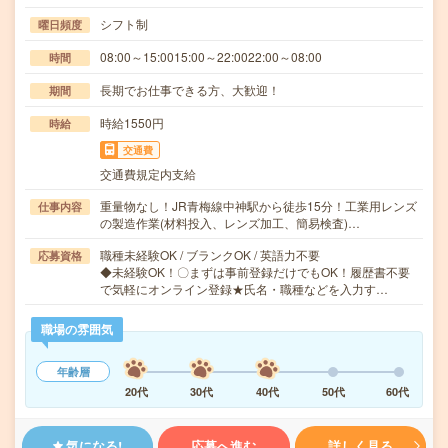
シフト制
曜日頻度
08:00～15:0015:00～22:0022:00～08:00
時間
長期でお仕事できる方、大歓迎！
期間
時給1550円
時給
交通費
交通費規定内支給
重量物なし！JR青梅線中神駅から徒歩15分！工業用レンズ
仕事内容
の製造作業(材料投入、レンズ加工、簡易検査)…
職種未経験OK / ブランクOK / 英語力不要
応募資格
◆未経験OK！〇まずは事前登録だけでもOK！履歴書不要
で気軽にオンライン登録★氏名・職種などを入力す…
職場の雰囲気
年齢層
20代
30代
40代
50代
60代
気になる!
応募へ進む
詳しく見る