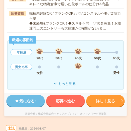
キレイな物流倉庫で届いた段ボールの仕分け&商品…
職種未経験OK / ブランクOK / パソコンスキル不要 / 英語力
応募資格
不要
◆未経験&ブランクOK！◆スキル不問！◇10名募集！お友
達同士のエントリーも大歓迎♪≪時間がない/ま…
職場の雰囲気
年齢層
20代
30代
40代
50代
60代
男女比率
女性
男性
もっと見る
気になる!
応募へ進む
詳しく見る
派遣会社
株式会社綜合キャリアオプション オフィスワーク事業部
未読
掲載日
2026/08/07