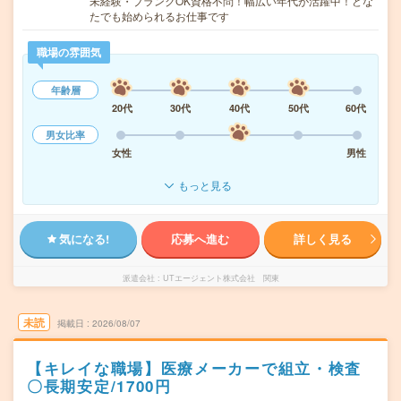
未経験・ブランクOK資格不問！幅広い年代が活躍中！どな
たでも始められるお仕事です
職場の雰囲気
年齢層
20代
30代
40代
50代
60代
男女比率
女性
男性
もっと見る
気になる!
応募へ進む
詳しく見る
派遣会社
UTエージェント株式会社 関東
未読
掲載日
2026/08/07
【キレイな職場】医療メーカーで組立・検査
〇長期安定/1700円