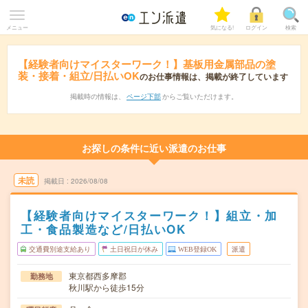
メニュー
気になる!
ログイン
検索
【経験者向けマイスターワーク！】基板用金属部品の塗
装・接着・組立/日払いOK
のお仕事情報は、掲載が終了しています
掲載時の情報は、
ページ下部
からご覧いただけます。
お探しの条件に近い派遣のお仕事
未読
掲載日
2026/08/08
【経験者向けマイスターワーク！】組立・加
工・食品製造など/日払いOK
交通費別途支給あり
土日祝日が休み
WEB登録OK
派遣
東京都西多摩郡
勤務地
秋川駅から徒歩15分