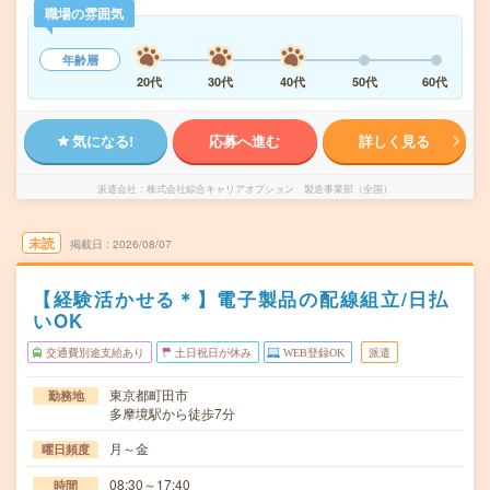
職場の雰囲気
年齢層
20代
30代
40代
50代
60代
気になる!
応募へ進む
詳しく見る
派遣会社
株式会社綜合キャリアオプション 製造事業部（全国）
未読
掲載日
2026/08/07
【経験活かせる＊】電子製品の配線組立/日払
いOK
交通費別途支給あり
土日祝日が休み
WEB登録OK
派遣
東京都町田市
勤務地
多摩境駅から徒歩7分
月～金
曜日頻度
08:30～17:40
時間