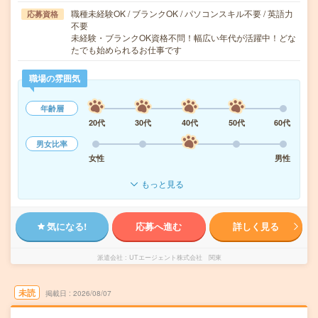
職種未経験OK / ブランクOK / パソコンスキル不要 / 英語力
応募資格
不要
未経験・ブランクOK資格不問！幅広い年代が活躍中！どな
たでも始められるお仕事です
職場の雰囲気
年齢層
20代
30代
40代
50代
60代
男女比率
女性
男性
もっと見る
気になる!
応募へ進む
詳しく見る
派遣会社
UTエージェント株式会社 関東
未読
掲載日
2026/08/07