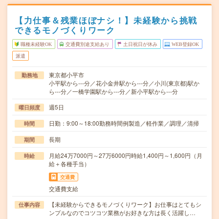
【力仕事＆残業ほぼナシ！】未経験から挑戦
できるモノづくりワーク
職種未経験OK
交通費別途支給あり
土日祝日が休み
WEB登録OK
派遣
東京都小平市
勤務地
小平駅から---分／花小金井駅から---分／小川(東京都)駅か
ら---分／一橋学園駅から---分／新小平駅から---分
週5日
曜日頻度
日勤：9:00～18:00勤務時間例製造／軽作業／調理／清掃
時間
長期
期間
月給24万7000円～27万6000円時給1,400円～1,600円（月
時給
給＋各種手当）
交通費
交通費支給
【未経験からできるモノづくりワーク】お仕事はとてもシ
仕事内容
ンプルなのでコツコツ業務がお好きな方は長く活躍し…