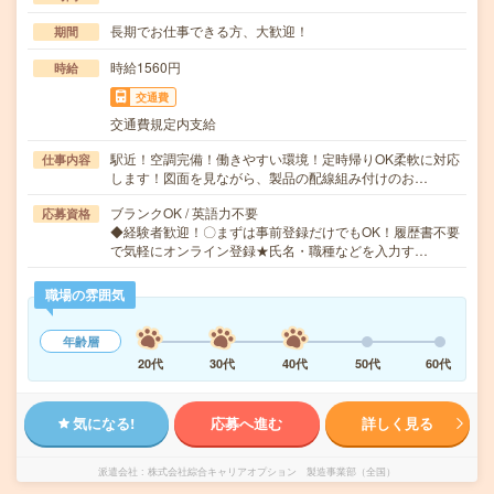
長期でお仕事できる方、大歓迎！
期間
時給1560円
時給
交通費
交通費規定内支給
駅近！空調完備！働きやすい環境！定時帰りOK柔軟に対応
仕事内容
します！図面を見ながら、製品の配線組み付けのお…
ブランクOK / 英語力不要
応募資格
◆経験者歓迎！〇まずは事前登録だけでもOK！履歴書不要
で気軽にオンライン登録★氏名・職種などを入力す…
職場の雰囲気
年齢層
20代
30代
40代
50代
60代
気になる!
応募へ進む
詳しく見る
派遣会社
株式会社綜合キャリアオプション 製造事業部（全国）