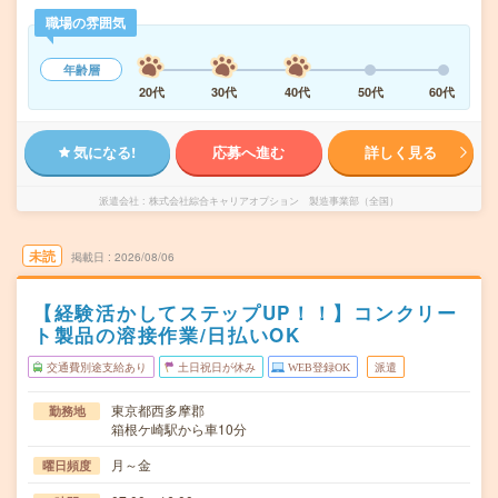
職場の雰囲気
年齢層
20代
30代
40代
50代
60代
気になる!
応募へ進む
詳しく見る
派遣会社
株式会社綜合キャリアオプション 製造事業部（全国）
未読
掲載日
2026/08/06
【経験活かしてステップUP！！】コンクリー
ト製品の溶接作業/日払いOK
交通費別途支給あり
土日祝日が休み
WEB登録OK
派遣
東京都西多摩郡
勤務地
箱根ケ崎駅から車10分
月～金
曜日頻度