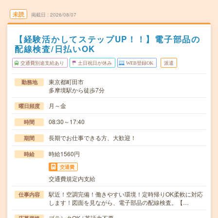
未読
掲載日
2026/08/07
【経験活かしてステップUP！！】電子部品の
配線検査/日払いOK
交通費別途支給あり
土日祝日が休み
WEB登録OK
派遣
東京都町田市
勤務地
多摩境駅から徒歩7分
月～金
曜日頻度
08:30～17:40
時間
長期でお仕事できる方、大歓迎！
期間
時給1560円
時給
交通費
交通費規定内支給
駅近！空調完備！働きやすい環境！定時帰りOK柔軟に対応
仕事内容
します！図面を見ながら、電子部品の配線検査。【…
ブランクOK / 英語力不要