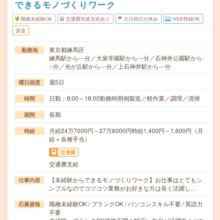
できるモノづくりワーク
職種未経験OK
交通費別途支給あり
土日祝日が休み
WEB登録OK
派遣
東京都練馬区
勤務地
練馬駅から---分／大泉学園駅から---分／石神井公園駅から-
--分／光が丘駅から---分／上石神井駅から---分
週5日
曜日頻度
日勤：9:00～18:00勤務時間例製造／軽作業／調理／清掃
時間
長期
期間
月給24万7000円～27万6000円時給1,400円～1,600円（月
時給
給＋各種手当）
交通費
交通費支給
【未経験からできるモノづくりワーク】お仕事はとてもシ
仕事内容
ンプルなのでコツコツ業務がお好きな方は長く活躍し…
職種未経験OK / ブランクOK / パソコンスキル不要 / 英語力
応募資格
不要