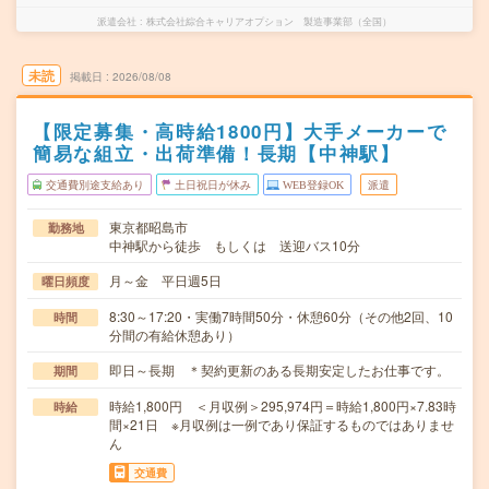
派遣会社
株式会社綜合キャリアオプション 製造事業部（全国）
未読
掲載日
2026/08/08
【限定募集・高時給1800円】大手メーカーで
簡易な組立・出荷準備！長期【中神駅】
交通費別途支給あり
土日祝日が休み
WEB登録OK
派遣
東京都昭島市
勤務地
中神駅から徒歩 もしくは 送迎バス10分
月～金 平日週5日
曜日頻度
8:30～17:20・実働7時間50分・休憩60分（その他2回、10
時間
分間の有給休憩あり）
即日～長期 ＊契約更新のある長期安定したお仕事です。
期間
時給1,800円 ＜月収例＞295,974円＝時給1,800円×7.83時
時給
間×21日 ※月収例は一例であり保証するものではありませ
ん
交通費