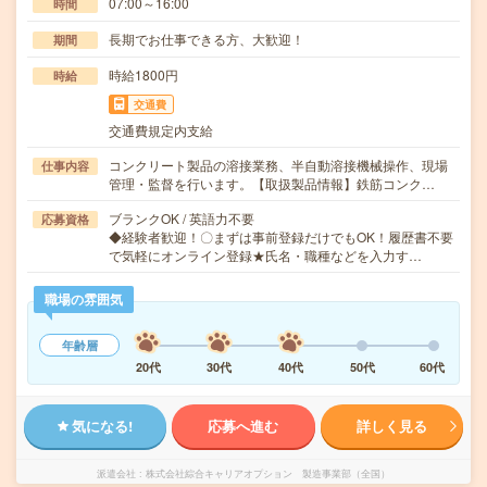
07:00～16:00
時間
長期でお仕事できる方、大歓迎！
期間
時給1800円
時給
交通費
交通費規定内支給
コンクリート製品の溶接業務、半自動溶接機械操作、現場
仕事内容
管理・監督を行います。【取扱製品情報】鉄筋コンク…
ブランクOK / 英語力不要
応募資格
◆経験者歓迎！〇まずは事前登録だけでもOK！履歴書不要
で気軽にオンライン登録★氏名・職種などを入力す…
職場の雰囲気
年齢層
20代
30代
40代
50代
60代
気になる!
応募へ進む
詳しく見る
派遣会社
株式会社綜合キャリアオプション 製造事業部（全国）