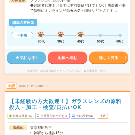
応募資格
◆経験者歓迎！〇まずは事前登録だけでもOK！履歴書不要
で気軽にオンライン登録★氏名・職種などを入力す…
職場の雰囲気
年齢層
20代
30代
40代
50代
60代
気になる!
応募へ進む
詳しく見る
派遣会社
株式会社綜合キャリアオプション 製造事業部（全国）
未読
掲載日
2026/08/07
【未経験の方大歓迎！】ガラスレンズの原料
投入・加工・検査/日払いOK
職種未経験OK
交通費別途支給あり
WEB登録OK
派遣
東京都昭島市
勤務地
中神駅から徒歩15分