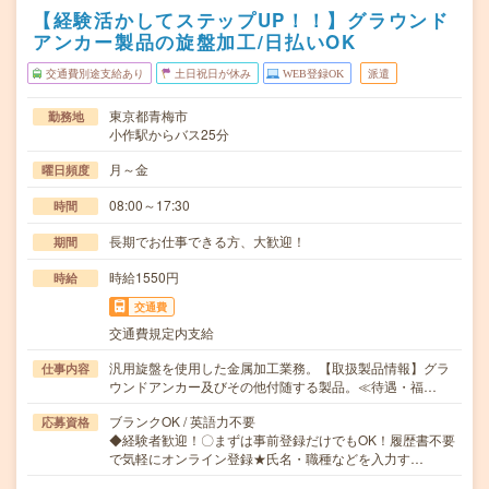
【経験活かしてステップUP！！】グラウンド
アンカー製品の旋盤加工/日払いOK
交通費別途支給あり
土日祝日が休み
WEB登録OK
派遣
東京都青梅市
勤務地
小作駅からバス25分
月～金
曜日頻度
08:00～17:30
時間
長期でお仕事できる方、大歓迎！
期間
時給1550円
時給
交通費
交通費規定内支給
汎用旋盤を使用した金属加工業務。【取扱製品情報】グラ
仕事内容
ウンドアンカー及びその他付随する製品。≪待遇・福…
ブランクOK / 英語力不要
応募資格
◆経験者歓迎！〇まずは事前登録だけでもOK！履歴書不要
で気軽にオンライン登録★氏名・職種などを入力す…