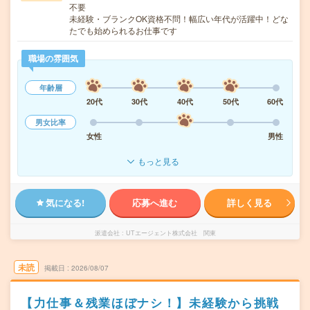
不要
未経験・ブランクOK資格不問！幅広い年代が活躍中！どな
たでも始められるお仕事です
職場の雰囲気
年齢層
20代
30代
40代
50代
60代
男女比率
女性
男性
もっと見る
気になる!
応募へ進む
詳しく見る
派遣会社
UTエージェント株式会社 関東
未読
掲載日
2026/08/07
【力仕事＆残業ほぼナシ！】未経験から挑戦