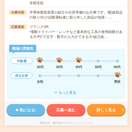
全額支給
半導体製造装置の組立や出荷準備のお仕事です。•配線部品
仕事内容
の取り付け•試験運転後に取り外した部品の包装・…
ブランクOK
応募資格
•電動ドライバー・レンチなど基本的な工具の使用経験があ
る方•PCで文字・数字の入力ができる方•組立経…
職場の雰囲気
年齢層
20代
30代
40代
50代
60代
男女比率
女性
男性
もっと見る
気になる!
応募へ進む
詳しく見る
派遣会社
株式会社デルタソリューションズ