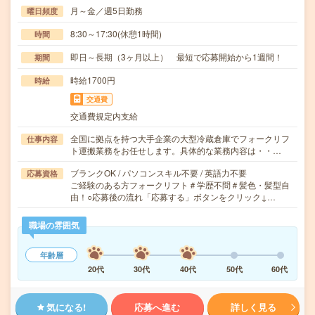
月～金／週5日勤務
曜日頻度
8:30～17:30(休憩1時間)
時間
即日～長期（3ヶ月以上） 最短で応募開始から1週間！
期間
時給1700円
時給
交通費
交通費規定内支給
全国に拠点を持つ大手企業の大型冷蔵倉庫でフォークリフ
仕事内容
ト運搬業務をお任せします。具体的な業務内容は・・…
ブランクOK / パソコンスキル不要 / 英語力不要
応募資格
ご経験のある方フォークリフト＃学歴不問＃髪色・髪型自
由！○応募後の流れ「応募する」ボタンをクリック↓…
職場の雰囲気
年齢層
20代
30代
40代
50代
60代
気になる!
応募へ進む
詳しく見る