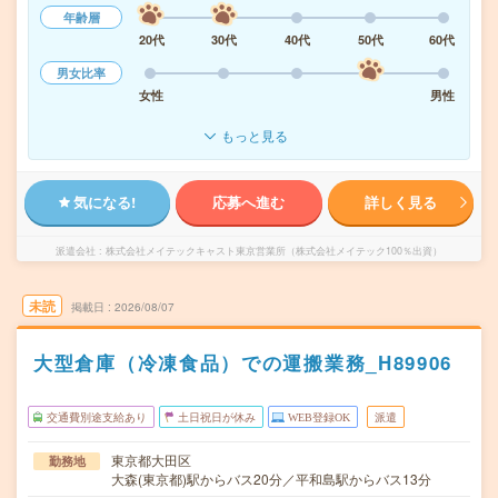
年齢層
20代
30代
40代
50代
60代
男女比率
女性
男性
もっと見る
気になる!
応募へ進む
詳しく見る
派遣会社
株式会社メイテックキャスト東京営業所（株式会社メイテック100％出資）
未読
掲載日
2026/08/07
大型倉庫（冷凍食品）での運搬業務_H89906
交通費別途支給あり
土日祝日が休み
WEB登録OK
派遣
東京都大田区
勤務地
大森(東京都)駅からバス20分／平和島駅からバス13分