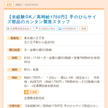
未読
掲載日
2026/08/08
【未経験OK／高時給1750円】手のひらサイ
ズ部品のカンタン製造スタッフ
交通費別途支給あり
土日祝日が休み
WEB登録OK
派遣
東京都八王子市
勤務地
北八王子駅から徒歩3分
月～金曜の週5日勤務
曜日頻度
8:30～17:00＊月～金曜の週5日勤務＊実働7時間40分/休憩
時間
50分
即日～長期
期間
時給1,750円～ ＊日払い・週払いOK（規定あり） 月収
時給
例：約28万円 （時給1,750円 × 7時間40分 × 21日勤務の場
合） ※交通費別途全額支給
交通費
交通費全額支給
【未経験OK／高時給1750円】手のひらサイズ部品のカン
仕事内容