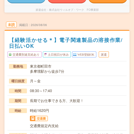
派遣会社
株式会社ウィルオブ・ワーク FO事業部
未読
掲載日
2026/08/06
【経験活かせる＊】電子関連製品の溶接作業/
日払いOK
交通費別途支給あり
土日祝日が休み
WEB登録OK
派遣
東京都町田市
勤務地
多摩境駅から徒歩7分
月～金
曜日頻度
08:30～17:40
時間
長期でお仕事できる方、大歓迎！
期間
時給1620円
時給
交通費
交通費規定内支給