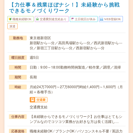
【力仕事＆残業ほぼナシ！】未経験から挑戦
できるモノづくりワーク
職種未経験OK
交通費別途支給あり
土日祝日が休み
WEB登録OK
派遣
東京都新宿区
勤務地
新宿駅から---分／高田馬場駅から---分／西武新宿駅から---
分／新宿三丁目駅から---分／西新宿駅から---分
週5日
曜日頻度
日勤：9:00～18:00勤務時間例製造／軽作業／調理／清掃
時間
長期
期間
月給24万7000円～27万6000円時給1,400円～1,600円（月
時給
給＋各種手当）
交通費
交通費支給
【未経験からできるモノづくりワーク】お仕事はとてもシ
仕事内容
ンプルなのでコツコツ業務がお好きな方は長く活躍し…
職種未経験OK / ブランクOK / パソコンスキル不要 / 英語力
応募資格