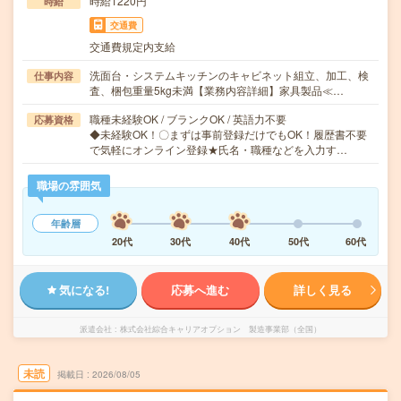
時給1220円
時給
交通費
交通費規定内支給
洗面台・システムキッチンのキャビネット組立、加工、検
仕事内容
査、梱包重量5kg未満【業務内容詳細】家具製品≪…
職種未経験OK / ブランクOK / 英語力不要
応募資格
◆未経験OK！〇まずは事前登録だけでもOK！履歴書不要
で気軽にオンライン登録★氏名・職種などを入力す…
職場の雰囲気
年齢層
20代
30代
40代
50代
60代
気になる!
応募へ進む
詳しく見る
派遣会社
株式会社綜合キャリアオプション 製造事業部（全国）
未読
掲載日
2026/08/05