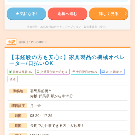
気になる!
応募へ進む
詳しく見る
派遣会社
株式会社綜合キャリアオプション 製造事業部（全国）
未読
掲載日
2026/08/05
【未経験の方も安心○】家具製品の機械オペレ
ーター/日払いOK
職種未経験OK
交通費別途支給あり
土日祝日が休み
WEB登録OK
派遣
群馬県前橋市
勤務地
赤坂(群馬県)駅から車15分
月～金
曜日頻度
08:20～17:25
時間
長期でお仕事できる方、大歓迎！
期間