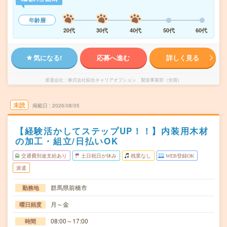
年齢層
20代
30代
40代
50代
60代
気になる!
応募へ進む
詳しく見る
派遣会社
株式会社綜合キャリアオプション 製造事業部（全国）
未読
掲載日
2026/08/05
【経験活かしてステップUP！！】内装用木材
の加工・組立/日払いOK
交通費別途支給あり
土日祝日が休み
残業なし
WEB登録OK
派遣
群馬県前橋市
勤務地
月～金
曜日頻度
08:00～17:00
時間