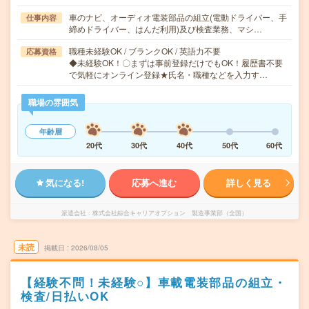
車のナビ、オーディオ電装部品の組立(電動ドライバー、手
仕事内容
締めドライバー、はんだ利用)及び検査業務、マシ…
職種未経験OK / ブランクOK / 英語力不要
応募資格
◆未経験OK！〇まずは事前登録だけでもOK！履歴書不要
で気軽にオンライン登録★氏名・職種などを入力す…
職場の雰囲気
年齢層
20代
30代
40代
50代
60代
気になる!
応募へ進む
詳しく見る
派遣会社
株式会社綜合キャリアオプション 製造事業部（全国）
未読
掲載日
2026/08/05
【経験不問！未経験○】車載電装部品の組立・
検査/日払いOK