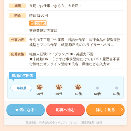
長期でお仕事できる方、大歓迎！
期間
時給1250円
時給
交通費
交通費規定内支給
食肉加工工場での運搬・袋詰め作業。冷凍食品の製造業務
仕事内容
成型とプレス作業。成型:原料肉のスライサーへの投…
職種未経験OK / ブランクOK / 英語力不要
応募資格
◆未経験OK！〇まずは事前登録だけでもOK！履歴書不要
で気軽にオンライン登録★氏名・職種などを入力す…
職場の雰囲気
年齢層
20代
30代
40代
50代
60代
気になる!
応募へ進む
詳しく見る
派遣会社
株式会社綜合キャリアオプション 製造事業部（全国）