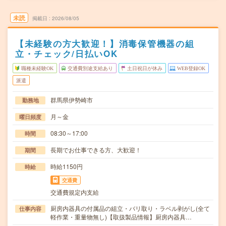
未読
掲載日
2026/08/05
【未経験の方大歓迎！】消毒保管機器の組
立・チェック/日払いOK
職種未経験OK
交通費別途支給あり
土日祝日が休み
WEB登録OK
派遣
群馬県伊勢崎市
勤務地
月～金
曜日頻度
08:30～17:00
時間
長期でお仕事できる方、大歓迎！
期間
時給1150円
時給
交通費
交通費規定内支給
厨房内器具の付属品の組立・バリ取り・ラベル剥がし(全て
仕事内容
軽作業・重量物無し)【取扱製品情報】厨房内器具…