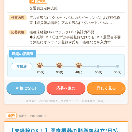
交通費
交通費規定内支給
アルミ製品(マグネットパネル)のピッキングおよび梱包作
仕事内容
業【取扱製品情報】アルミ製品(マグネットパネル…
職種未経験OK / ブランクOK / 英語力不要
応募資格
◆未経験OK！〇まずは事前登録だけでもOK！履歴書不要
で気軽にオンライン登録★氏名・職種などを入力す…
職場の雰囲気
年齢層
20代
30代
40代
50代
60代
気になる!
応募へ進む
詳しく見る
派遣会社
株式会社綜合キャリアオプション 製造事業部（全国）
未読
掲載日
2026/08/05
【未経験OK！】医療機器の顕微鏡組立/日払