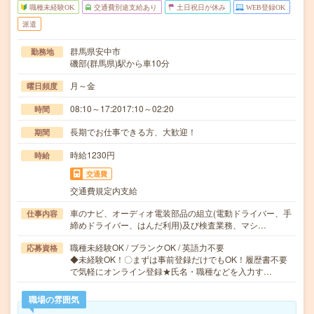
職種未経験OK
交通費別途支給あり
土日祝日が休み
WEB登録OK
派遣
群馬県安中市
勤務地
磯部(群馬県)駅から車10分
月～金
曜日頻度
08:10～17:2017:10～02:20
時間
長期でお仕事できる方、大歓迎！
期間
時給1230円
時給
交通費
交通費規定内支給
車のナビ、オーディオ電装部品の組立(電動ドライバー、手
仕事内容
締めドライバー、はんだ利用)及び検査業務、マシ…
職種未経験OK / ブランクOK / 英語力不要
応募資格
◆未経験OK！〇まずは事前登録だけでもOK！履歴書不要
で気軽にオンライン登録★氏名・職種などを入力す…
職場の雰囲気