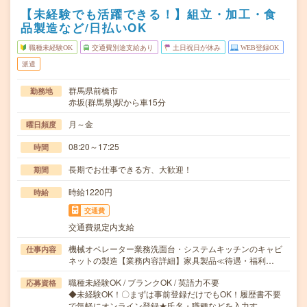
【未経験でも活躍できる！】組立・加工・食
品製造など/日払いOK
職種未経験OK
交通費別途支給あり
土日祝日が休み
WEB登録OK
派遣
群馬県前橋市
勤務地
赤坂(群馬県)駅から車15分
月～金
曜日頻度
08:20～17:25
時間
長期でお仕事できる方、大歓迎！
期間
時給1220円
時給
交通費
交通費規定内支給
機械オペレーター業務洗面台・システムキッチンのキャビ
仕事内容
ネットの製造【業務内容詳細】家具製品≪待遇・福利…
職種未経験OK / ブランクOK / 英語力不要
応募資格
◆未経験OK！〇まずは事前登録だけでもOK！履歴書不要
で気軽にオンライン登録★氏名・職種などを入力す…