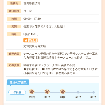
群馬県佐波郡
勤務地
月～金
曜日頻度
09:00～17:30
時間
長期でお仕事できる方、大歓迎！
期間
時給1150円
時給
交通費
交通費規定内支給
ナースコール子機の組立作業PCでの基幹システム操作工数
仕事内容
入力程度【取扱製品情報】ナースコール≪待遇・福…
職種未経験OK / ブランクOK / 英語力不要
応募資格
◆未経験OK！◆ExcelやWordの操作できる方歓迎！〇まず
は事前登録だけでもOK！履歴書不要で気…
職場の雰囲気
年齢層
20代
30代
40代
50代
60代