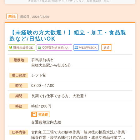
派遣会社
株式会社綜合キャリアオプション 製造事業部（全国）
未読
掲載日
2026/08/05
【未経験の方大歓迎！】組立・加工・食品製
造など/日払いOK
職種未経験OK
交通費別途支給あり
WEB登録OK
派遣
群馬県前橋市
勤務地
前橋大島駅から徒歩5分
シフト制
曜日頻度
08:00～17:00
時間
長期でお仕事できる方、大歓迎！
期間
時給1200円
時給
交通費
交通費規定内支給
食肉加工工場で肉の解凍作業・解凍後の検品水洗い作業・
仕事内容
除骨作業・袋詰め味付け肉の除骨・成形や検品作業プ…