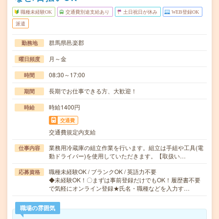
職種未経験OK
交通費別途支給あり
土日祝日が休み
WEB登録OK
派遣
群馬県邑楽郡
勤務地
月～金
曜日頻度
08:30～17:00
時間
長期でお仕事できる方、大歓迎！
期間
時給1400円
時給
交通費
交通費規定内支給
業務用冷蔵庫の組立作業を行います。組立は手組や工具(電
仕事内容
動ドライバー)を使用していただきます。【取扱い…
職種未経験OK / ブランクOK / 英語力不要
応募資格
◆未経験OK！〇まずは事前登録だけでもOK！履歴書不要
で気軽にオンライン登録★氏名・職種などを入力す…
職場の雰囲気