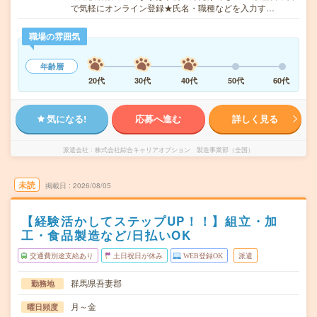
で気軽にオンライン登録★氏名・職種などを入力す…
職場の雰囲気
年齢層
20代
30代
40代
50代
60代
気になる!
応募へ進む
詳しく見る
派遣会社
株式会社綜合キャリアオプション 製造事業部（全国）
未読
掲載日
2026/08/05
【経験活かしてステップUP！！】組立・加
工・食品製造など/日払いOK
交通費別途支給あり
土日祝日が休み
WEB登録OK
派遣
群馬県吾妻郡
勤務地
月～金
曜日頻度