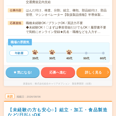
交通費規定内支給
はんだ付け、検査、分割、組立、梱包、部品組付け、部品
仕事内容
管理、マシンオペレーター【取扱製品情報】半導体製…
職種未経験OK / ブランクOK / 英語力不要
応募資格
◆未経験OK！〇まずは事前登録だけでもOK！履歴書不要
で気軽にオンライン登録★氏名・職種などを入力す…
職場の雰囲気
年齢層
20代
30代
40代
50代
60代
気になる!
応募へ進む
詳しく見る
派遣会社
株式会社綜合キャリアオプション 製造事業部（全国）
未読
掲載日
2026/08/06
【未経験の方も安心○】組立・加工・食品製造
など/日払いOK