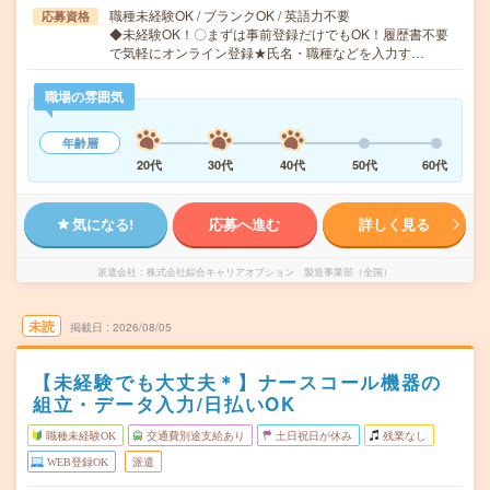
職種未経験OK / ブランクOK / 英語力不要
応募資格
◆未経験OK！〇まずは事前登録だけでもOK！履歴書不要
で気軽にオンライン登録★氏名・職種などを入力す…
職場の雰囲気
年齢層
20代
30代
40代
50代
60代
気になる!
応募へ進む
詳しく見る
派遣会社
株式会社綜合キャリアオプション 製造事業部（全国）
未読
掲載日
2026/08/05
【未経験でも大丈夫＊】ナースコール機器の
組立・データ入力/日払いOK
職種未経験OK
交通費別途支給あり
土日祝日が休み
残業なし
WEB登録OK
派遣