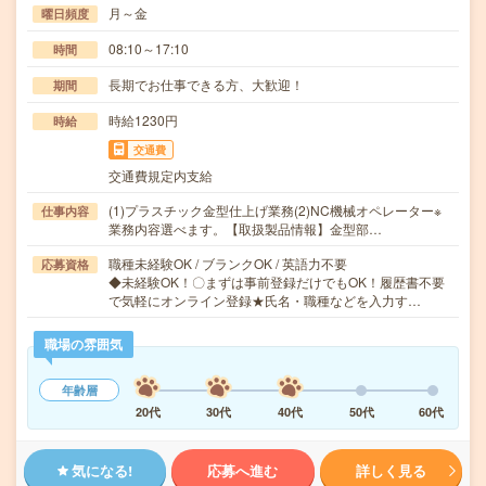
月～金
曜日頻度
08:10～17:10
時間
長期でお仕事できる方、大歓迎！
期間
時給1230円
時給
交通費
交通費規定内支給
(1)プラスチック金型仕上げ業務(2)NC機械オペレーター※
仕事内容
業務内容選べます。【取扱製品情報】金型部…
職種未経験OK / ブランクOK / 英語力不要
応募資格
◆未経験OK！〇まずは事前登録だけでもOK！履歴書不要
で気軽にオンライン登録★氏名・職種などを入力す…
職場の雰囲気
年齢層
20代
30代
40代
50代
60代
気になる!
応募へ進む
詳しく見る