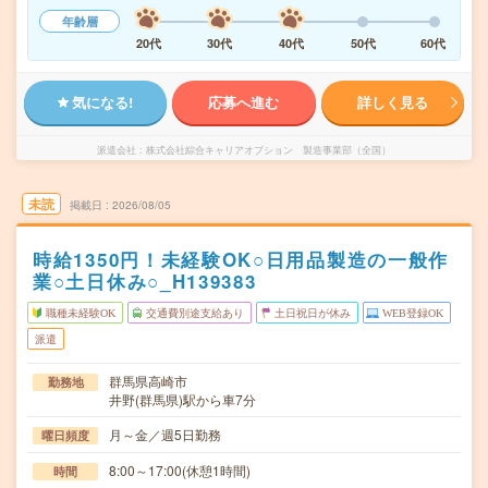
年齢層
20代
30代
40代
50代
60代
気になる!
応募へ進む
詳しく見る
派遣会社
株式会社綜合キャリアオプション 製造事業部（全国）
未読
掲載日
2026/08/05
時給1350円！未経験OK○日用品製造の一般作
業○土日休み○_H139383
職種未経験OK
交通費別途支給あり
土日祝日が休み
WEB登録OK
派遣
群馬県高崎市
勤務地
井野(群馬県)駅から車7分
月～金／週5日勤務
曜日頻度
8:00～17:00(休憩1時間)
時間