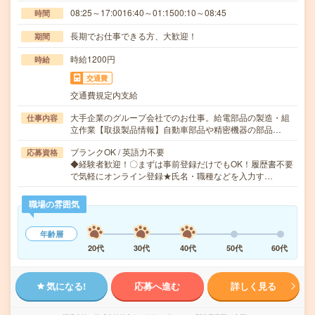
08:25～17:0016:40～01:1500:10～08:45
時間
長期でお仕事できる方、大歓迎！
期間
時給1200円
時給
交通費
交通費規定内支給
大手企業のグループ会社でのお仕事。給電部品の製造・組
仕事内容
立作業【取扱製品情報】自動車部品や精密機器の部品…
ブランクOK / 英語力不要
応募資格
◆経験者歓迎！〇まずは事前登録だけでもOK！履歴書不要
で気軽にオンライン登録★氏名・職種などを入力す…
職場の雰囲気
年齢層
20代
30代
40代
50代
60代
気になる!
応募へ進む
詳しく見る