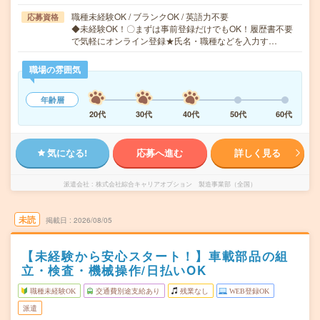
職種未経験OK / ブランクOK / 英語力不要
応募資格
◆未経験OK！〇まずは事前登録だけでもOK！履歴書不要
で気軽にオンライン登録★氏名・職種などを入力す…
職場の雰囲気
年齢層
20代
30代
40代
50代
60代
気になる!
応募へ進む
詳しく見る
派遣会社
株式会社綜合キャリアオプション 製造事業部（全国）
未読
掲載日
2026/08/05
【未経験から安心スタート！】車載部品の組
立・検査・機械操作/日払いOK
職種未経験OK
交通費別途支給あり
残業なし
WEB登録OK
派遣