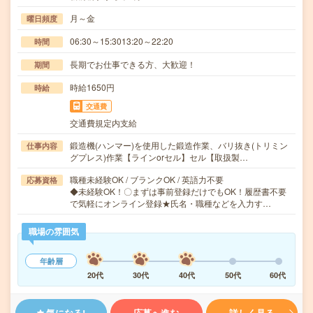
月～金
曜日頻度
06:30～15:3013:20～22:20
時間
長期でお仕事できる方、大歓迎！
期間
時給1650円
時給
交通費
交通費規定内支給
鍛造機(ハンマー)を使用した鍛造作業、バリ抜き(トリミン
仕事内容
グプレス)作業【ラインorセル】セル【取扱製…
職種未経験OK / ブランクOK / 英語力不要
応募資格
◆未経験OK！〇まずは事前登録だけでもOK！履歴書不要
で気軽にオンライン登録★氏名・職種などを入力す…
職場の雰囲気
年齢層
20代
30代
40代
50代
60代
気になる!
応募へ進む
詳しく見る