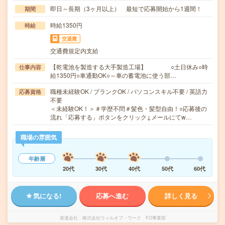
即日～長期（3ヶ月以上） 最短で応募開始から1週間！
期間
時給1350円
時給
交通費
交通費規定内支給
【乾電池を製造する大手製造工場】 ○土日休み○時
仕事内容
給1350円○車通勤OK○～車の蓄電池に使う部…
職種未経験OK / ブランクOK / パソコンスキル不要 / 英語力
応募資格
不要
＜未経験OK！＞＃学歴不問＃髪色・髪型自由！○応募後の
流れ「応募する」ボタンをクリック↓メールにてw…
職場の雰囲気
年齢層
20代
30代
40代
50代
60代
気になる!
応募へ進む
詳しく見る
派遣会社
株式会社ウィルオブ・ワーク FO事業部