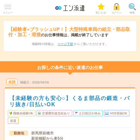
メニュー
気になる!
ログイン
検索
【経験者×ブラッシュUP！】大型特殊車両の組立・部品取
付・加工・溶接
のお仕事情報は、掲載が終了しています
掲載時の情報は、
ページ下部
からご覧いただけます。
お探しの条件に近い派遣のお仕事
未読
掲載日
2026/08/06
【未経験の方も安心○】くるま部品の鍛造・バ
リ抜き/日払いOK
職種未経験OK
交通費別途支給あり
土日祝日が休み
WEB登録OK
派遣
群馬県前橋市
勤務地
新前橋駅から車5分