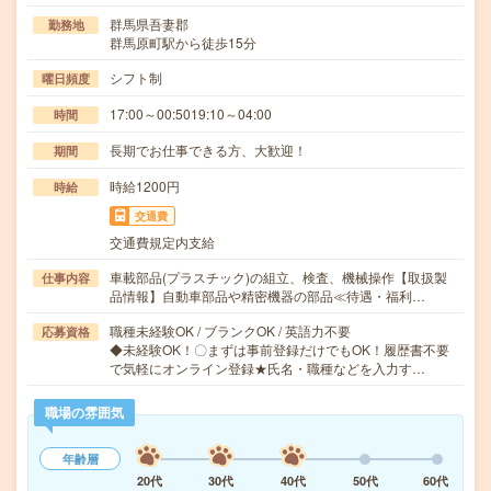
群馬県吾妻郡
勤務地
群馬原町駅から徒歩15分
シフト制
曜日頻度
17:00～00:5019:10～04:00
時間
長期でお仕事できる方、大歓迎！
期間
時給1200円
時給
交通費
交通費規定内支給
車載部品(プラスチック)の組立、検査、機械操作【取扱製
仕事内容
品情報】自動車部品や精密機器の部品≪待遇・福利…
職種未経験OK / ブランクOK / 英語力不要
応募資格
◆未経験OK！〇まずは事前登録だけでもOK！履歴書不要
で気軽にオンライン登録★氏名・職種などを入力す…
職場の雰囲気
年齢層
20代
30代
40代
50代
60代