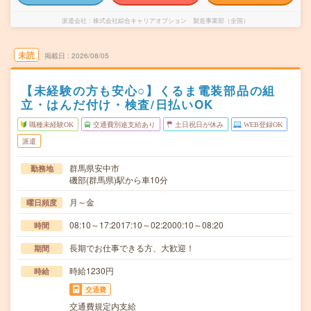
派遣会社
株式会社綜合キャリアオプション 製造事業部（全国）
未読
掲載日
2026/08/05
【未経験の方も安心○】くるま電装部品の組
立・はんだ付け・検査/日払いOK
職種未経験OK
交通費別途支給あり
土日祝日が休み
WEB登録OK
派遣
群馬県安中市
勤務地
磯部(群馬県)駅から車10分
月～金
曜日頻度
08:10～17:2017:10～02:2000:10～08:20
時間
長期でお仕事できる方、大歓迎！
期間
時給1230円
時給
交通費
交通費規定内支給