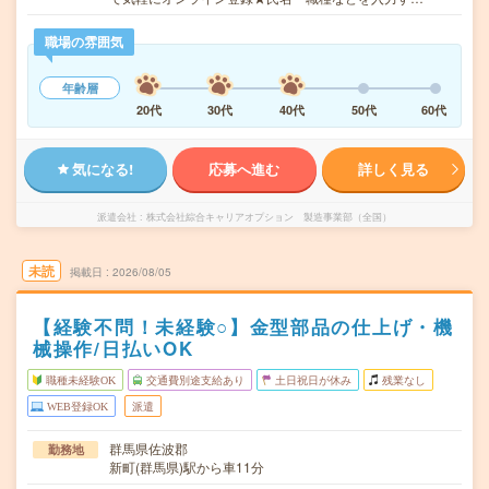
職場の雰囲気
年齢層
20代
30代
40代
50代
60代
気になる!
応募へ進む
詳しく見る
派遣会社
株式会社綜合キャリアオプション 製造事業部（全国）
未読
掲載日
2026/08/05
【経験不問！未経験○】金型部品の仕上げ・機
械操作/日払いOK
職種未経験OK
交通費別途支給あり
土日祝日が休み
残業なし
WEB登録OK
派遣
群馬県佐波郡
勤務地
新町(群馬県)駅から車11分