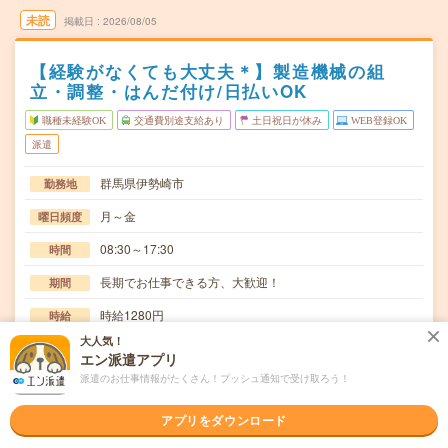
未読
掲載日
2026/08/05
【経験がなくても大丈夫＊】製造機械の組
立・調整・はんだ付け/日払いOK
職種未経験OK
交通費別途支給あり
土日祝日が休み
WEB登録OK
派遣
群馬県伊勢崎市
勤務地
月～金
曜日頻度
08:30～17:30
時間
長期でお仕事できる方、大歓迎！
期間
時給1280円
時給
大人気！
交通費
エン派遣アプリ
交通費規定内支給
派遣のお仕事情報がたくさん！プッシュ通知で受け取ろう！
精密機械の組立・調整、はんだ付けなどその他それに付随
仕事内容
する作業をお願いします。精密機械を1台完成させる…
アプリをダウンロード
職種未経験OK / ブランクOK / 英語力不要
応募資格