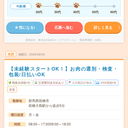
年齢層
20代
30代
40代
50代
60代
気になる!
応募へ進む
詳しく見る
派遣会社
株式会社綜合キャリアオプション 製造事業部（全国）
未読
掲載日
2026/08/05
【未経験スタートOK！】お肉の選別・検査・
包装/日払いOK
職種未経験OK
交通費別途支給あり
土日祝日が休み
WEB登録OK
派遣
群馬県前橋市
勤務地
前橋大島駅から徒歩5分
月～金
曜日頻度
08:00～17:0009:00～18:00
時間