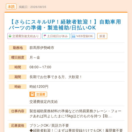
未読
掲載日
2026/08/05
【さらにスキルUP！経験者歓迎！】自動車用
パーツの準備・製造補助/日払いOK
交通費別途支給あり
土日祝日が休み
WEB登録OK
派遣
群馬県伊勢崎市
勤務地
月～金
曜日頻度
08:00～17:00
時間
長期でお仕事できる方、大歓迎！
期間
時給1200円
時給
交通費
交通費規定内支給
製造補助業務材料の準備などの簡易業務クレーン・フォー
仕事内容
クあれば尚よしたまに15kgほどのものを持つ【取…
ブランクOK / 英語力不要
応募資格
◆経験者歓迎！〇まずは事前登録だけでもOK！履歴書不要