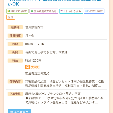
いOK
職種未経験OK
交通費別途支給あり
土日祝日が休み
WEB登録OK
派遣
群馬県富岡市
勤務地
月～金
曜日頻度
08:30～17:15
時間
長期でお仕事できる方、大歓迎！
期間
時給1200円
時給
交通費
交通費規定内支給
精密部品の組立・検査ピンセット使用の顕微鏡作業【取扱
仕事内容
製品情報】医療機器≪待遇・福利厚生≫・日払い制度…
職種未経験OK / ブランクOK / 英語力不要
応募資格
◆未経験OK！〇まずは事前登録だけでもOK！履歴書不要
で気軽にオンライン登録★氏名・職種などを入力す…
職場の雰囲気