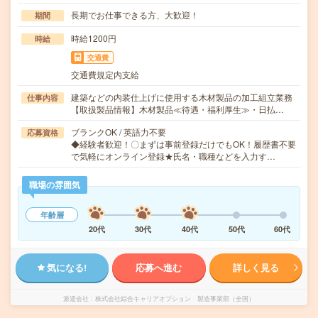
長期でお仕事できる方、大歓迎！
期間
時給1200円
時給
交通費
交通費規定内支給
建築などの内装仕上げに使用する木材製品の加工組立業務
仕事内容
【取扱製品情報】木材製品≪待遇・福利厚生≫・日払…
ブランクOK / 英語力不要
応募資格
◆経験者歓迎！〇まずは事前登録だけでもOK！履歴書不要
で気軽にオンライン登録★氏名・職種などを入力す…
職場の雰囲気
年齢層
20代
30代
40代
50代
60代
気になる!
応募へ進む
詳しく見る
派遣会社
株式会社綜合キャリアオプション 製造事業部（全国）