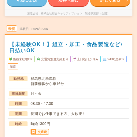
派遣会社
株式会社綜合キャリアオプション 製造事業部（全国）
未読
掲載日
2026/08/06
【未経験OK！】組立・加工・食品製造など/
日払いOK
職種未経験OK
交通費別途支給あり
土日祝日が休み
WEB登録OK
派遣
群馬県北群馬郡
勤務地
新前橋駅から車16分
月～金
曜日頻度
08:30～17:30
時間
長期でお仕事できる方、大歓迎！
期間
時給1300円
時給
交通費