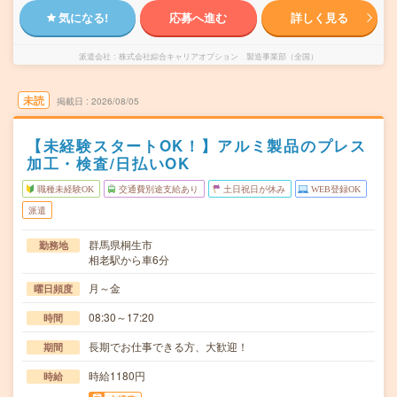
気になる!
応募へ進む
詳しく見る
派遣会社
株式会社綜合キャリアオプション 製造事業部（全国）
未読
掲載日
2026/08/05
【未経験スタートOK！】アルミ製品のプレス
加工・検査/日払いOK
職種未経験OK
交通費別途支給あり
土日祝日が休み
WEB登録OK
派遣
群馬県桐生市
勤務地
相老駅から車6分
月～金
曜日頻度
08:30～17:20
時間
長期でお仕事できる方、大歓迎！
期間
時給1180円
時給