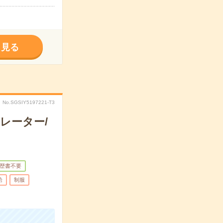
く見る
No.SGSIY5197221-T3
レーター/
歴書不要
給
制服