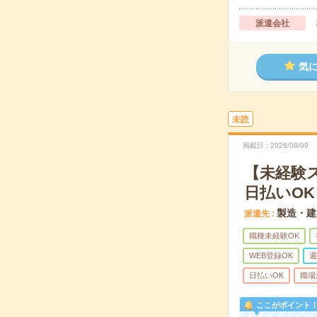
派遣会社
気
未読
掲載日
2026/08/09
【未経験
日払いOK
製造・建
派遣先
職種未経験OK
WEB登録OK
週
日払いOK
職場
ここがポイント