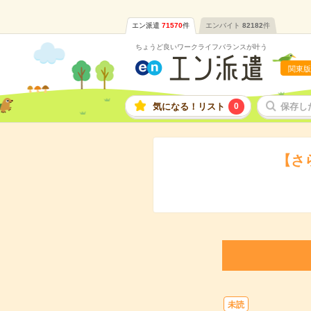
エン派遣
71570
件
エンバイト
82182
件
ちょうど良いワークライフバランスが叶う
関東版
気になる！リスト
0
保存し
【さ
未読