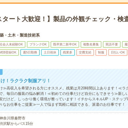
スタート大歓迎！】製品の外観チェック・検査
築・土木・製造技術系
社会人未経験OK
ブランクOK
既卒第二新卒OK
複数名募集
英語不要
履
WEB登録OK
週5日勤務
土日祝休
残業多
交費支給
制服
日払いOK
！
向け！ラクラク制服アリ！
け≫高収入を希望される方にオススメ。残業は月20時間以上あります！≪ラ
で、毎日の服装の悩み解消！≪初めての仕事だけど自分にもできそう≫新し
安だけど、しっかり働く環境が整っています！イチからスキルUP・ステップ
々なお仕事をご提案≫一人で悩まず気軽に相談できる、派遣のお仕事です！
神奈川県秦野市
渋沢駅からバス15分