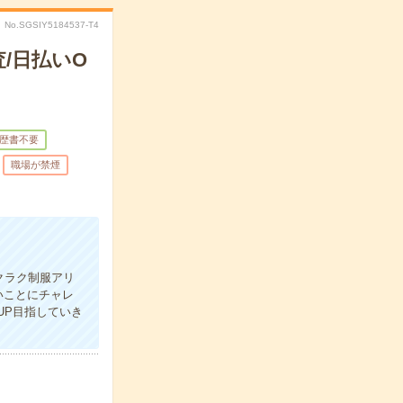
No.SGSIY5184537-T4
/日払いO
歴書不要
職場が禁煙
クラク制服アリ
いことにチャレ
UP目指していき