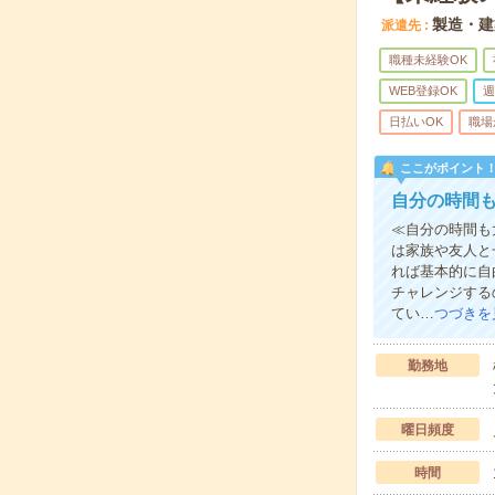
製造・建
派遣先
職種未経験OK
WEB登録OK
週
日払いOK
職場
ここがポイント
自分の時間も
≪自分の時間も
は家族や友人と
れば基本的に自
チャレンジする
てい…
つづきを
勤務地
曜日頻度
時間