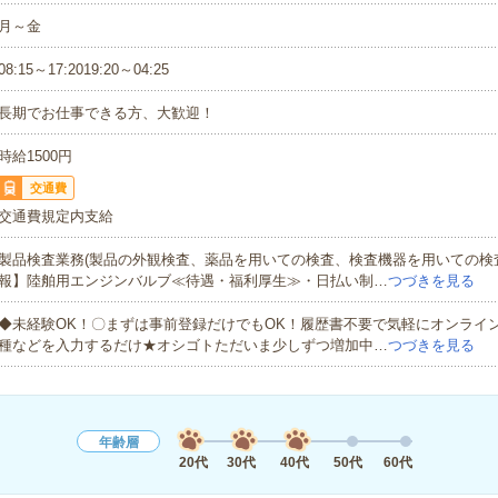
月～金
08:15～17:2019:20～04:25
長期でお仕事できる方、大歓迎！
時給1500円
交通費
交通費規定内支給
製品検査業務(製品の外観検査、薬品を用いての検査、検査機器を用いての検
報】陸舶用エンジンバルブ≪待遇・福利厚生≫・日払い制…
つづきを見る
◆未経験OK！〇まずは事前登録だけでもOK！履歴書不要で気軽にオンライ
種などを入力するだけ★オシゴトただいま少しずつ増加中…
つづきを見る
年齢層
20代
30代
40代
50代
60代