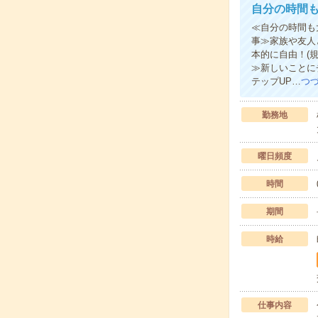
自分の時間
≪自分の時間も
事≫家族や友人
本的に自由！(
≫新しいことに
テップUP…
つ
勤務地
曜日頻度
時間
期間
時給
仕事内容