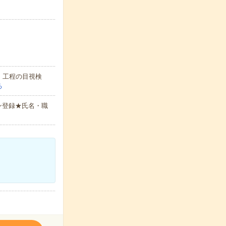
、工程の目視検
る
ン登録★氏名・職