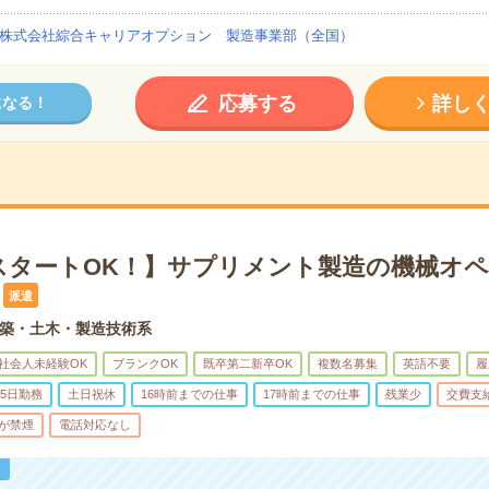
株式会社綜合キャリアオプション 製造事業部（全国）
応募する
詳し
になる！
スタートOK！】サプリメント製造の機械オペ
派遣
築・土木・製造技術系
社会人未経験OK
ブランクOK
既卒第二新卒OK
複数名募集
英語不要
履
5日勤務
土日祝休
16時前までの仕事
17時前までの仕事
残業少
交費支
が禁煙
電話対応なし
！