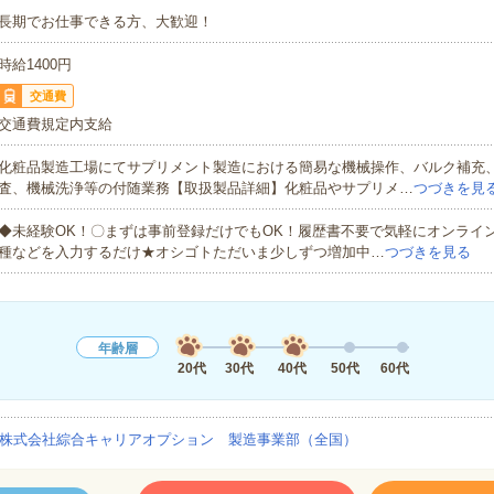
長期でお仕事できる方、大歓迎！
時給1400円
交通費
交通費規定内支給
化粧品製造工場にてサプリメント製造における簡易な機械操作、バルク補充
査、機械洗浄等の付随業務【取扱製品詳細】化粧品やサプリメ…
つづきを見
◆未経験OK！〇まずは事前登録だけでもOK！履歴書不要で気軽にオンライ
種などを入力するだけ★オシゴトただいま少しずつ増加中…
つづきを見る
年齢層
20代
30代
40代
50代
60代
株式会社綜合キャリアオプション 製造事業部（全国）