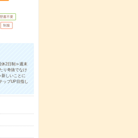
歴書不要
制服
休2日制≫週末
たり奇抜でなけ
≫新しいことに
テップUP目指し