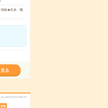
る
ン登録★氏名・職
く見る
No.SGSIY5213466-T3
派遣