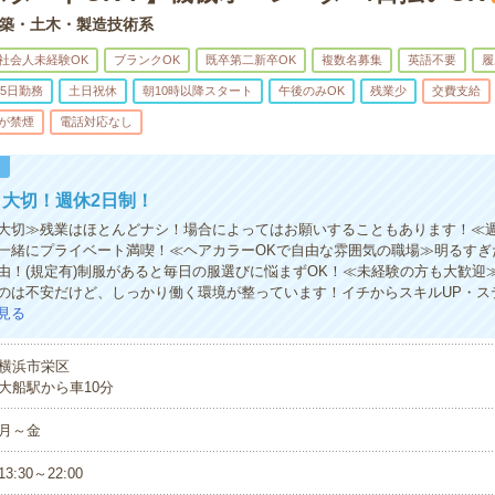
築・土木・製造技術系
社会人未経験OK
ブランクOK
既卒第二新卒OK
複数名募集
英語不要
履
5日勤務
土日祝休
朝10時以降スタート
午後のみOK
残業少
交費支給
が禁煙
電話対応なし
！
大切！週休2日制！
大切≫残業はほとんどナシ！場合によってはお願いすることもあります！≪週
一緒にプライベート満喫！≪ヘアカラーOKで自由な雰囲気の職場≫明るすぎ
由！(規定有)制服があると毎日の服選びに悩まずOK！≪未経験の方も大歓迎
のは不安だけど、しっかり働く環境が整っています！イチからスキルUP・ス
見る
横浜市栄区
大船駅から車10分
月～金
13:30～22:00