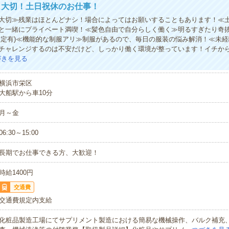
も大切！土日祝休のお仕事！
大切≫残業はほとんどナシ！場合によってはお願いすることもあります！≪
と一緒にプライベート満喫！≪髪色自由で自分らしく働く≫明るすぎたり奇
規定有)≪機能的な制服アリ≫制服があるので、毎日の服装の悩み解消！≪未
チャレンジするのは不安だけど、しっかり働く環境が整っています！イチから
づきを見る
横浜市栄区
大船駅から車10分
月～金
06:30～15:00
長期でお仕事できる方、大歓迎！
時給1400円
交通費
交通費規定内支給
化粧品製造工場にてサプリメント製造における簡易な機械操作、バルク補充