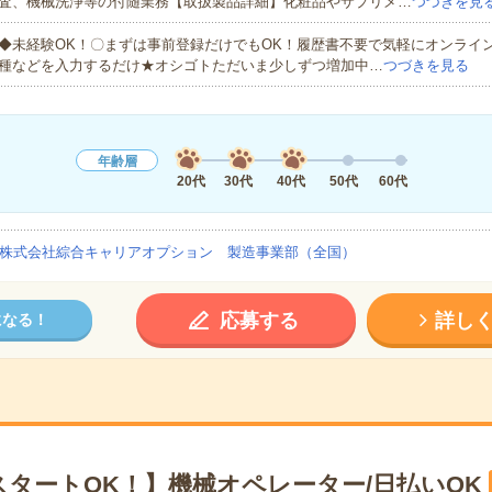
査、機械洗浄等の付随業務【取扱製品詳細】化粧品やサプリメ…
つづきを見
◆未経験OK！〇まずは事前登録だけでもOK！履歴書不要で気軽にオンライ
種などを入力するだけ★オシゴトただいま少しずつ増加中…
つづきを見る
年齢層
20代
30代
40代
50代
60代
株式会社綜合キャリアオプション 製造事業部（全国）
応募する
詳し
になる！
スタートOK！】機械オペレーター/日払いOK