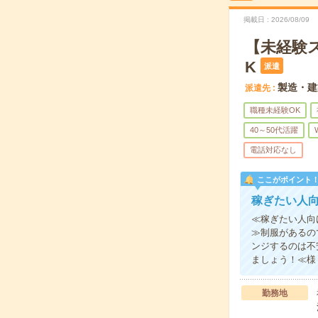
掲載日
2026/08/09
【未経験
K
派遣
製造・建
派遣先
職種未経験OK
40～50代活躍
電話対応なし
ここがポイント
稼ぎたい人
≪稼ぎたい人向
≫制服があるの
ンジするのは不
ましょう！≪様
勤務地