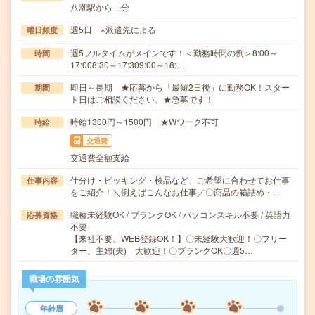
八潮駅から---分
週5日 ※派遣先による
曜日頻度
週5フルタイムがメインです！＜勤務時間の例＞8:00～
時間
17:008:30～17:309:00～18:…
即日～長期 ★応募から「最短2日後」に勤務OK！スター
期間
ト日はご相談ください。★急募です！
時給1300円～1500円 ★Wワーク不可
時給
交通費
交通費全額支給
仕分け・ピッキング・検品など、ご希望に合わせてお仕事
仕事内容
をご紹介！＼例えばこんなお仕事／〇商品の箱詰め・…
職種未経験OK / ブランクOK / パソコンスキル不要 / 英語力
応募資格
不要
【来社不要、WEB登録OK！】〇未経験大歓迎！〇フリー
ター、主婦(夫) 大歓迎！〇ブランクOK〇週5…
職場の雰囲気
年齢層