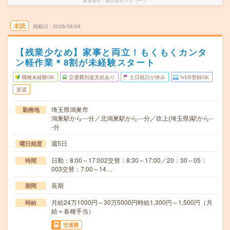
派遣会社
株式会社マイワーク
未読
掲載日
2026/08/08
【残業少なめ】家事と両立！もくもくカンタ
ン軽作業＊8割が未経験スタート
職種未経験OK
交通費別途支給あり
土日祝日が休み
WEB登録OK
派遣
埼玉県鴻巣市
勤務地
鴻巣駅から---分／北鴻巣駅から---分／吹上(埼玉県)駅から--
-分
週5日
曜日頻度
日勤：8:00～17:002交替：8:30～17:00／20：30～05：
時間
003交替：7:00～14…
長期
期間
月給24万1000円～30万5000円時給1,300円～1,500円（月
時給
給＋各種手当）
交通費