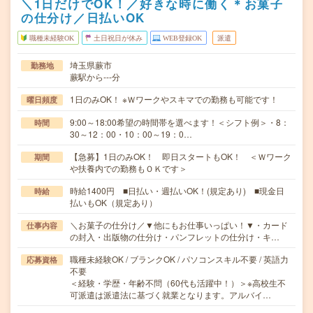
＼1日だけでOK！／好きな時に働く＊お菓子
の仕分け／日払いOK
職種未経験OK
土日祝日が休み
WEB登録OK
派遣
埼玉県蕨市
勤務地
蕨駅から---分
1日のみOK！ ※Ｗワークやスキマでの勤務も可能です！
曜日頻度
9:00～18:00希望の時間帯を選べます！＜シフト例＞・8：
時間
30～12：00・10：00～19：0…
【急募】1日のみOK！ 即日スタートもOK！ ＜Ｗワーク
期間
や扶養内での勤務もＯＫです＞
時給1400円 ■日払い・週払いOK！(規定あり) ■現金日
時給
払いもOK（規定あり）
＼お菓子の仕分け／▼他にもお仕事いっぱい！▼・カード
仕事内容
の封入・出版物の仕分け・パンフレットの仕分け・キ…
職種未経験OK / ブランクOK / パソコンスキル不要 / 英語力
応募資格
不要
＜経験・学歴・年齢不問（60代も活躍中！）＞※高校生不
可派遣は派遣法に基づく就業となります。アルバイ…