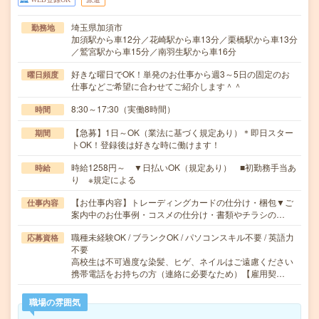
埼玉県加須市
勤務地
加須駅から車12分／花崎駅から車13分／栗橋駅から車13分
／鷲宮駅から車15分／南羽生駅から車16分
好きな曜日でOK！単発のお仕事から週3～5日の固定のお
曜日頻度
仕事などご希望に合わせてご紹介します＾＾
8:30～17:30（実働8時間）
時間
【急募】1日～OK（業法に基づく規定あり）＊即日スター
期間
トOK！登録後は好きな時に働けます！
時給1258円～ ▼日払いOK（規定あり） ■初勤務手当あ
時給
り ※規定による
【お仕事内容】トレーディングカードの仕分け・梱包▼ご
仕事内容
案内中のお仕事例・コスメの仕分け・書類やチラシの…
職種未経験OK / ブランクOK / パソコンスキル不要 / 英語力
応募資格
不要
高校生は不可過度な染髪、ヒゲ、ネイルはご遠慮ください
携帯電話をお持ちの方（連絡に必要なため）【雇用契…
職場の雰囲気