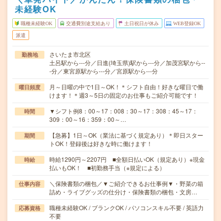
未経験OK
職種未経験OK
交通費別途支給あり
土日祝日が休み
WEB登録OK
派遣
さいたま市北区
勤務地
土呂駅から---分／日進(埼玉県)駅から---分／加茂宮駅から--
-分／東宮原駅から---分／宮原駅から---分
月～日曜の中で1日～OK！＊シフト自由！好きな曜日で働
曜日頻度
けます！＊週3～5日の固定のお仕事もご紹介可能です！
▼シフト例8：00～17：008：30～17：308：45～17：
時間
309：00～16：359：00～…
【急募】1日～OK（業法に基づく規定あり）＊即日スター
期間
トOK！登録後は好きな時に働けます！
時給1290円～2207円 ■全額日払いOK（規定あり）※現金
時給
払いもOK！ ■初勤務手当（※規定による）
＼保険書類の梱包／▼ご紹介できるお仕事例▼・野菜の箱
仕事内容
詰め・ライブグッズの仕分け・保険書類の梱包・文房…
職種未経験OK / ブランクOK / パソコンスキル不要 / 英語力
応募資格
不要