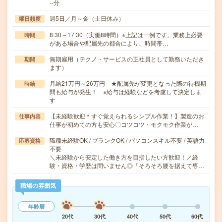
--分
週5日／月～金（土日休み）
曜日頻度
8:30～17:30（実働8時間）※上記は一例です。業務上必要
時間
がある場合や配属先の都合により、時間帯…
無期雇用（テクノ・サービスの正社員として勤務いただき
期間
ます）
月給21万円～26万円 ★配属先が変更となった際の待機期
時給
間も給与が発生！ ※給与は経験などを考慮して決定しま
す
【未経験歓迎＊すぐ覚えられるシンプル作業！】製造のお
仕事内容
仕事が初めての方も安心〇コツコツ・モクモク作業が…
職種未経験OK / ブランクOK / パソコンスキル不要 / 英語力
応募資格
不要
＼未経験から安定した働き方を目指したい方歓迎！／経
験・資格・学歴は問いません◎「そろそろ腰を据えて専…
職場の雰囲気
年齢層
20代
30代
40代
50代
60代