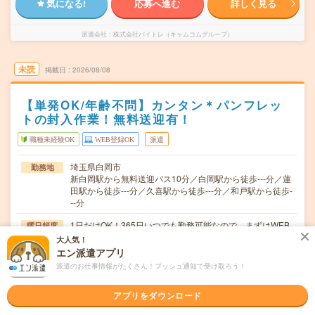
気になる!
応募へ進む
詳しく見る
派遣会社
株式会社バイトレ（キャムコムグループ）
未読
掲載日
2026/08/08
【単発OK/年齢不問】カンタン＊パンフレッ
トの封入作業！無料送迎有！
職種未経験OK
WEB登録OK
派遣
埼玉県白岡市
勤務地
新白岡駅から無料送迎バス10分／白岡駅から徒歩---分／蓮
田駅から徒歩---分／久喜駅から徒歩---分／和戸駅から徒歩-
--分
1日だけOK！365日いつでも勤務可能なので、まずはWEB
曜日頻度
でご登録^^働きたい日にご予約ください＊
大人気！
エン派遣アプリ
9:00-17:45(休憩1.5H)
時間
派遣のお仕事情報がたくさん！プッシュ通知で受け取ろう！
単発 1日の勤務でもOK！
期間
アプリをダウンロード
時給1,250円 (実働8時間以降は時給1,563円)
時給