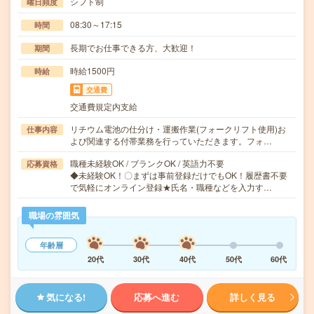
シフト制
曜日頻度
08:30～17:15
時間
長期でお仕事できる方、大歓迎！
期間
時給1500円
時給
交通費
交通費規定内支給
リチウム電池の仕分け・運搬作業(フォークリフト使用)お
仕事内容
よび関連する付帯業務を行っていただきます。フォ…
職種未経験OK / ブランクOK / 英語力不要
応募資格
◆未経験OK！〇まずは事前登録だけでもOK！履歴書不要
で気軽にオンライン登録★氏名・職種などを入力す…
職場の雰囲気
年齢層
20代
30代
40代
50代
60代
気になる!
応募へ進む
詳しく見る