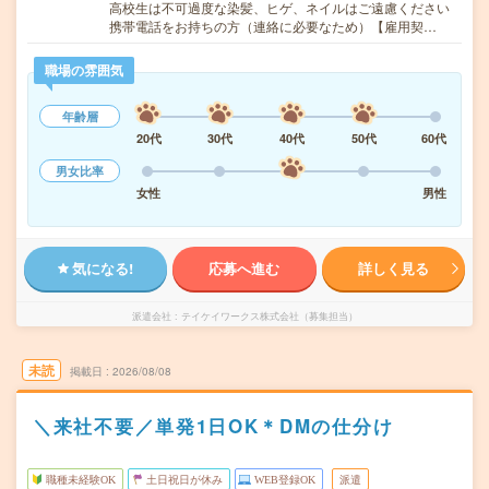
高校生は不可過度な染髪、ヒゲ、ネイルはご遠慮ください
携帯電話をお持ちの方（連絡に必要なため）【雇用契…
職場の雰囲気
年齢層
20代
30代
40代
50代
60代
男女比率
女性
男性
気になる!
応募へ進む
詳しく見る
派遣会社
テイケイワークス株式会社（募集担当）
未読
掲載日
2026/08/08
＼来社不要／単発1日OK＊DMの仕分け
職種未経験OK
土日祝日が休み
WEB登録OK
派遣