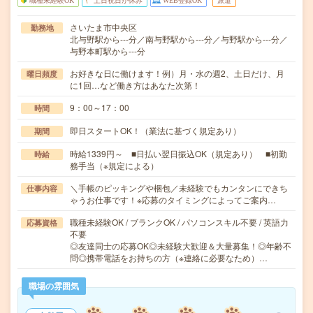
職種未経験OK
土日祝日が休み
WEB登録OK
派遣
さいたま市中央区
勤務地
北与野駅から---分／南与野駅から---分／与野駅から---分／
与野本町駅から---分
お好きな日に働けます！例）月・水の週2、土日だけ、月
曜日頻度
に1回…など働き方はあなた次第！
9：00～17：00
時間
即日スタートOK！（業法に基づく規定あり）
期間
時給1339円～ ■日払い翌日振込OK（規定あり） ■初勤
時給
務手当（※規定による）
＼手帳のピッキングや梱包／未経験でもカンタンにできち
仕事内容
ゃうお仕事です！※応募のタイミングによってご案内…
職種未経験OK / ブランクOK / パソコンスキル不要 / 英語力
応募資格
不要
◎友達同士の応募OK◎未経験大歓迎＆大量募集！◎年齢不
問◎携帯電話をお持ちの方（※連絡に必要なため）…
職場の雰囲気