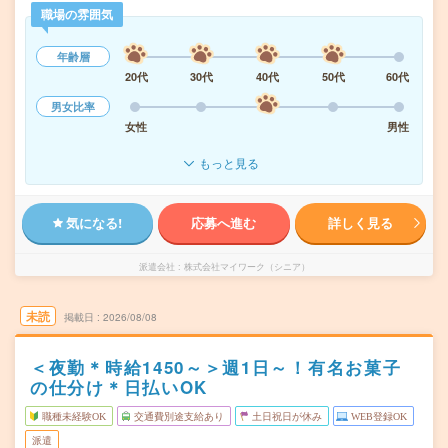
職場の雰囲気
年齢層
20代
30代
40代
50代
60代
男女比率
女性
男性
もっと見る
気になる!
応募へ進む
詳しく見る
派遣会社
株式会社マイワーク（シニア）
未読
掲載日
2026/08/08
＜夜勤＊時給1450～＞週1日～！有名お菓子
の仕分け＊日払いOK
職種未経験OK
交通費別途支給あり
土日祝日が休み
WEB登録OK
派遣