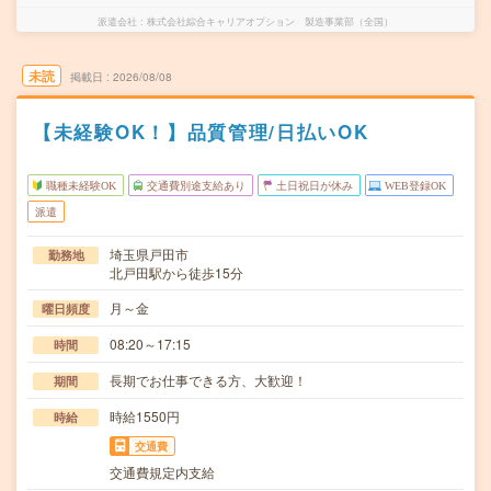
派遣会社
株式会社綜合キャリアオプション 製造事業部（全国）
未読
掲載日
2026/08/08
【未経験OK！】品質管理/日払いOK
職種未経験OK
交通費別途支給あり
土日祝日が休み
WEB登録OK
派遣
埼玉県戸田市
勤務地
北戸田駅から徒歩15分
月～金
曜日頻度
08:20～17:15
時間
長期でお仕事できる方、大歓迎！
期間
時給1550円
時給
交通費
交通費規定内支給