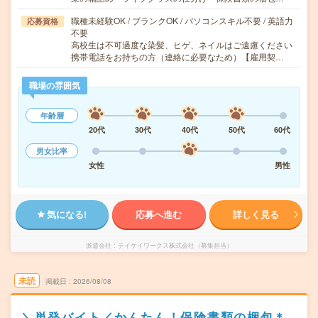
職種未経験OK / ブランクOK / パソコンスキル不要 / 英語力
応募資格
不要
高校生は不可過度な染髪、ヒゲ、ネイルはご遠慮ください
携帯電話をお持ちの方（連絡に必要なため）【雇用契…
職場の雰囲気
年齢層
20代
30代
40代
50代
60代
男女比率
女性
男性
気になる!
応募へ進む
詳しく見る
派遣会社
テイケイワークス株式会社（募集担当）
未読
掲載日
2026/08/08
＼単発バイト／かんたん！保険書類の梱包＊