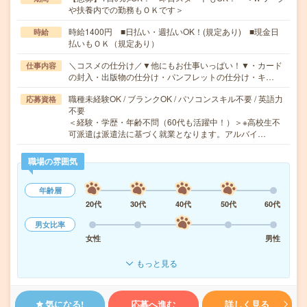
や扶養内での勤務もＯＫです＞
時給1400円 ■日払い・週払いOK！(規定あり) ■現金日
時給
払いもＯＫ（規定あり）
＼コスメの仕分け／▼他にもお仕事いっぱい！▼・カード
仕事内容
の封入・出版物の仕分け・パンフレットの仕分け・キ…
職種未経験OK / ブランクOK / パソコンスキル不要 / 英語力
応募資格
不要
＜経験・学歴・年齢不問（60代も活躍中！）＞※高校生不
可派遣は派遣法に基づく就業となります。アルバイ…
職場の雰囲気
年齢層
20代
30代
40代
50代
60代
男女比率
女性
男性
もっと見る
気になる!
応募へ進む
詳しく見る