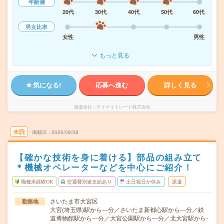
年齢層
20代
30代
40代
50代
60代
男女比率
女性
男性
もっと見る
気になる!
応募へ進む
詳しく見る
派遣会社
テイケイトレード株式会社
未読
掲載日
2026/08/08
【確かな技術を身に着ける】部品の組み立て
＊機械オペレーターなどを中心にご紹介！
職種未経験OK
交通費別途支給あり
土日祝日が休み
派遣
さいたま市大宮区
勤務地
大宮(埼玉県)駅から---分／さいたま新都心駅から---分／鉄
道博物館駅から---分／大宮公園駅から---分／北大宮駅から-