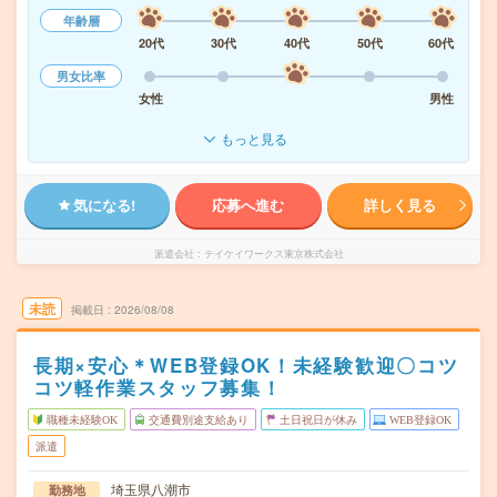
年齢層
20代
30代
40代
50代
60代
男女比率
女性
男性
もっと見る
気になる!
応募へ進む
詳しく見る
派遣会社
テイケイワークス東京株式会社
未読
掲載日
2026/08/08
長期×安心＊WEB登録OK！未経験歓迎〇コツ
コツ軽作業スタッフ募集！
職種未経験OK
交通費別途支給あり
土日祝日が休み
WEB登録OK
派遣
埼玉県八潮市
勤務地