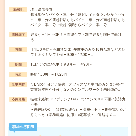
埼玉県越谷市
勤務地
越谷駅からバイク・車---分／越谷レイクタウン駅からバイ
ク・車---分／新越谷駅からバイク・車---分／南越谷駅から
バイク・車---分／北越谷駅からバイク・車---分
好きな日1日～OK！＊希望シフト制で好きな曜日で働け
曜日頻度
る！
【1日3時間～も相談OK!】午前中のみや18時以降などのシ
時間
フトあり！シフト例▼9:00～12:00▼…
1日だけの単発OK！＃8月～ ＃9月～
期間
時給1,300円～1,625円
時給
＼DMの仕分け／快適！オフィスなど室内のカンタン軽作
仕事内容
業書類整理や仕分けなどのシンプルワーク！未経験の…
職種未経験OK / ブランクOK / パソコンスキル不要 / 英語力
応募資格
不要
▼未経験OK！（副業歓迎☆）▼高校生不可▼携帯電話をお
持ちの方（業務連絡に使用）※応募後のご連絡はメ…
職場の雰囲気