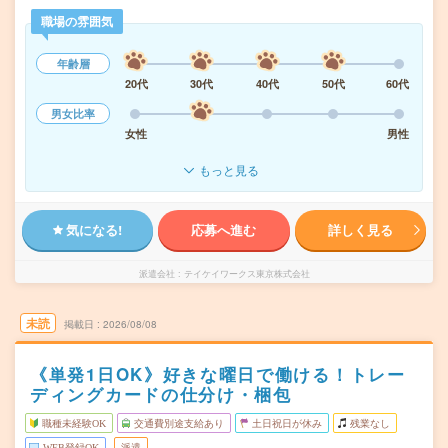
職場の雰囲気
年齢層
20代
30代
40代
50代
60代
男女比率
女性
男性
もっと見る
気になる!
応募へ進む
詳しく見る
派遣会社
テイケイワークス東京株式会社
未読
掲載日
2026/08/08
《単発1日OK》好きな曜日で働ける！トレー
ディングカードの仕分け・梱包
職種未経験OK
交通費別途支給あり
土日祝日が休み
残業なし
WEB登録OK
派遣