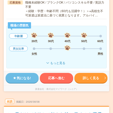
職種未経験OK / ブランクOK / パソコンスキル不要 / 英語力
応募資格
不要
＜経験・学歴・年齢不問（60代も活躍中！）＞※高校生不
可派遣は派遣法に基づく就業となります。アルバイ…
職場の雰囲気
年齢層
20代
30代
40代
50代
60代
男女比率
女性
男性
もっと見る
気になる!
応募へ進む
詳しく見る
派遣会社
株式会社マイワーク（シニア）
未読
掲載日
2026/08/08