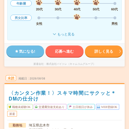
年齢層
20代
30代
40代
50代
60代
男女比率
女性
男性
もっと見る
気になる!
応募へ進む
詳しく見る
派遣会社
株式会社バイトレ（キャムコムグループ）
未読
掲載日
2026/08/08
〈カンタン作業！〉スキマ時間にサクッと＊
DMの仕分け
職種未経験OK
交通費別途支給あり
土日祝日が休み
WEB登録OK
派遣
埼玉県志木市
勤務地