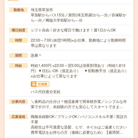
埼玉県草加市
勤務地
草加駅からバス15分／新田(埼玉県)駅から---分／谷塚駅か
ら---分／獨協大学前駅から---分
シフト自由！好きな曜日で働けます！週1日からOK
曜日頻度
22:00～7:00 (休憩1時間)※お仕事、勤務地により勤務時間
時間
帯は異なります
急募＊
期間
時給1,450円 ※22:00～翌5:00は深夜割増あり（時給1,813
時給
円）▼日払いOK（規定あり） ▼初勤務手当（規定あり）
※お仕事によって異なります
交通費
バス代往復分支給
＼食料品の仕分け＊物流倉庫で簡単軽作業／シンプルな作
仕事内容
業ですので、未経験の方でも安心してスタートできま…
職種未経験OK / ブランクOK / パソコンスキル不要 / 英語力
応募資格
不要
高校生は不可過度な染髪、ヒゲ、ネイルはご遠慮ください
携帯電話をお持ちの方（連絡に必要なため）【雇用契…