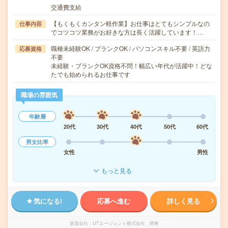
交通費支給
【もくもくカンタン軽作業】お仕事はとてもシンプルなの
仕事内容
でコツコツ業務がお好きな方は長く活躍しています！…
職種未経験OK / ブランクOK / パソコンスキル不要 / 英語力
応募資格
不要
未経験・ブランクOK資格不問！幅広い年代が活躍中！どな
たでも始められるお仕事です
職場の雰囲気
年齢層
20代
30代
40代
50代
60代
男女比率
女性
男性
もっと見る
気になる!
応募へ進む
詳しく見る
派遣会社
UTエージェント株式会社 関東