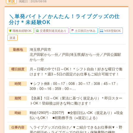
未読
掲載日
2026/08/08
＼単発バイト／かんたん！ライブグッズの仕
分け＊未経験OK
職種未経験OK
交通費別途支給あり
土日祝日が休み
WEB登録OK
派遣
埼玉県戸田市
勤務地
北戸田駅から---分／戸田(埼玉県)駅から---分／戸田公園駅
から---分
月～日曜の中で1日～OK！＊シフト自由！好きな曜日で働
曜日頻度
けます！＊週3～5日の固定のお仕事もご紹介可能です！
▼シフト例8：00～17：008：30～17：308：45～17：
時間
309：00～16：359：00～…
【急募】1日～OK（業法に基づく規定あり）＊即日スター
期間
トOK！登録後は好きな時に働けます！
時給1290円～2207円 ■全額日払いOK（規定あり）※現金
時給
払いもOK！ ■初勤務手当（※規定による）
＼ライブグッズの仕分け／▼ご紹介できるお仕事例▼・野
仕事内容
菜の箱詰め・ライブグッズの仕分け・保険書類の梱包…