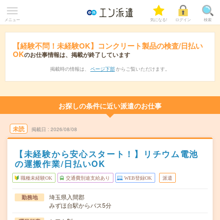
メニュー
気になる!
ログイン
検索
【経験不問！未経験OK】コンクリート製品の検査/日払い
OK
のお仕事情報は、掲載が終了しています
掲載時の情報は、
ページ下部
からご覧いただけます。
お探しの条件に近い派遣のお仕事
未読
掲載日
2026/08/08
【未経験から安心スタート！】リチウム電池
の運搬作業/日払いOK
職種未経験OK
交通費別途支給あり
WEB登録OK
派遣
埼玉県入間郡
勤務地
みずほ台駅からバス5分