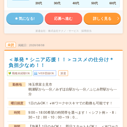
20代
30代
40代
50代
60代
気になる!
応募へ進む
詳しく見る
派遣会社
株式会社テクノ・サービス 採用担当
未読
掲載日
2026/08/08
＜単発＊シニア応援！！＞コスメの仕分け＊
負担少なめ！！
職種未経験OK
WEB登録OK
派遣
埼玉県富士見市
勤務地
鶴瀬駅から---分／みずほ台駅から---分／ふじみ野駅から---
分
1日のみOK！ ※Ｗワークやスキマでの勤務も可能です！
曜日頻度
9:00～18:00希望の時間帯を選べます！＜シフト例＞・8：
時間
30～12：00・10：00～19：0…
【急募】1日のみOK！ 即日スタートもOK！ ＜Ｗワーク
期間