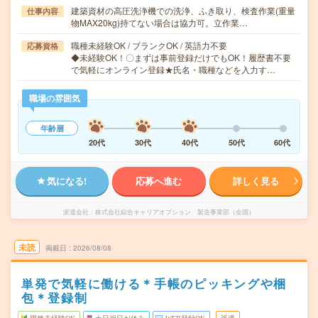
建築資材の高圧洗浄機での洗浄、ふき取り、検査作業(重量
仕事内容
物MAX20kg)持てない場合は協力可。立作業…
職種未経験OK / ブランクOK / 英語力不要
応募資格
◆未経験OK！〇まずは事前登録だけでもOK！履歴書不要
で気軽にオンライン登録★氏名・職種などを入力す…
職場の雰囲気
年齢層
20代
30代
40代
50代
60代
気になる!
応募へ進む
詳しく見る
派遣会社
株式会社綜合キャリアオプション 製造事業部（全国）
未読
掲載日
2026/08/08
単発で気軽に働ける＊手帳のピッキングや梱
包＊登録制