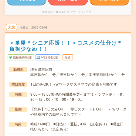
派遣会社
株式会社マイワーク（シニア）
未読
掲載日
2026/08/08
＜単発＊シニア応援！！＞コスメの仕分け＊
負担少なめ！！
職種未経験OK
WEB登録OK
派遣
埼玉県本庄市
勤務地
本庄駅から---分／児玉駅から---分／本庄早稲田駅から---分
1日のみOK！ ※Ｗワークやスキマでの勤務も可能です！
曜日頻度
9:00～18:00希望の時間帯を選べます！＜シフト例＞・8：
時間
30～12：00・10：00～19：0…
【急募】1日のみOK！ 即日スタートもOK！ ＜Ｗワーク
期間
や扶養内での勤務もＯＫです＞
時給1400円 ■日払い・週払いOK！(規定あり) ■現金日
時給
払いもＯＫ（規定あり）