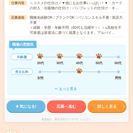
＼コスメの仕分け／▼他にもお仕事いっぱい！▼・カード
仕事内容
の封入・出版物の仕分け・パンフレットの仕分け・キ…
職種未経験OK / ブランクOK / パソコンスキル不要 / 英語力
応募資格
不要
＜経験・学歴・年齢不問（60代も活躍中！）＞※高校生不
可派遣は派遣法に基づく就業となります。アルバイ…
職場の雰囲気
年齢層
20代
30代
40代
50代
60代
男女比率
女性
男性
もっと見る
気になる!
応募へ進む
詳しく見る
派遣会社
株式会社マイワーク（シニア）