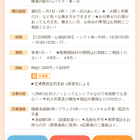
柳瀬川駅からバイク・車---分
週0日～/月1日～OK！（月～日のあいだ）★「火曜と木曜
曜日頻度
だけ」など色々な働き方ができます！★お仕事ゼロの週が
あっても大丈夫。働きたい日、お休みの希望はお気軽にご
相談ください！
【1日3時間～も相談OK!】＜シフト例＞9:00～12:0010:00
時間
～15:00 12:00～17…
単発1日～！ ★勤務開始日や期間はお気軽にご相談くだ
期間
さい！ ＃8月～ ＃9月～
時給1,300円～1,625円
時給
交通費
■ 交通費規定内支給 ※派遣先による
＼DMの仕分け／＜とってもシンプルなので未経験でも安
仕事内容
心！＞▼封入作業及び梱包▼雑誌や書籍などの仕分け…
職種未経験OK / ブランクOK / パソコンスキル不要 / 英語力
応募資格
不要
▼未経験OK！（副業歓迎☆）▼高校生不可▼携帯電話をお
持ちの方（業務連絡に使用）※応募後のご連絡はメ…