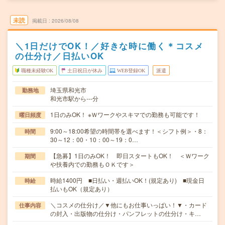
未読
掲載日
2026/08/08
＼1日だけでOK！／好きな時に働く＊コスメ
の仕分け／日払いOK
職種未経験OK
土日祝日が休み
WEB登録OK
派遣
埼玉県和光市
勤務地
和光市駅から---分
1日のみOK！ ※Ｗワークやスキマでの勤務も可能です！
曜日頻度
9:00～18:00希望の時間帯を選べます！＜シフト例＞・8：
時間
30～12：00・10：00～19：0…
【急募】1日のみOK！ 即日スタートもOK！ ＜Ｗワーク
期間
や扶養内での勤務もＯＫです＞
時給1400円 ■日払い・週払いOK！(規定あり) ■現金日
時給
払いもOK（規定あり）
＼コスメの仕分け／▼他にもお仕事いっぱい！▼・カード
仕事内容
の封入・出版物の仕分け・パンフレットの仕分け・キ…