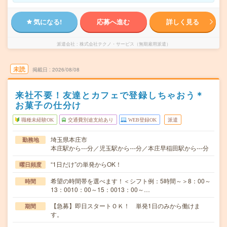
気になる!
応募へ進む
詳しく見る
派遣会社
株式会社テクノ・サービス（無期雇用派遣）
未読
掲載日
2026/08/08
来社不要！友達とカフェで登録しちゃおう＊
お菓子の仕分け
職種未経験OK
交通費別途支給あり
WEB登録OK
派遣
埼玉県本庄市
勤務地
本庄駅から---分／児玉駅から---分／本庄早稲田駅から---分
“1日だけ”の単発からOK！
曜日頻度
希望の時間帯を選べます！＜シフト例：5時間～＞8：00～
時間
13：0010：00～15：0013：00～…
【急募】即日スタートＯＫ！ 単発1日のみから働けま
期間
す。