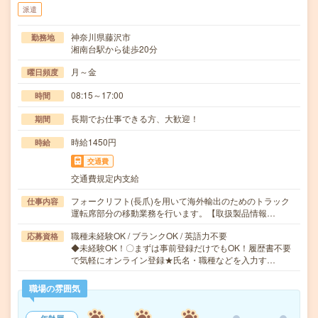
派遣
神奈川県藤沢市
勤務地
湘南台駅から徒歩20分
月～金
曜日頻度
08:15～17:00
時間
長期でお仕事できる方、大歓迎！
期間
時給1450円
時給
交通費
交通費規定内支給
フォークリフト(長爪)を用いて海外輸出のためのトラック
仕事内容
運転席部分の移動業務を行います。【取扱製品情報…
職種未経験OK / ブランクOK / 英語力不要
応募資格
◆未経験OK！〇まずは事前登録だけでもOK！履歴書不要
で気軽にオンライン登録★氏名・職種などを入力す…
職場の雰囲気