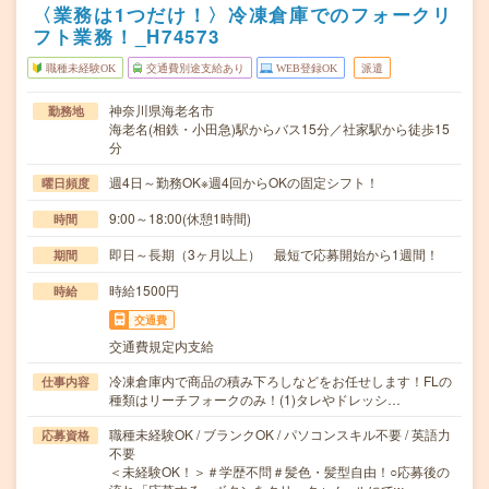
〈業務は1つだけ！〉冷凍倉庫でのフォークリ
フト業務！_H74573
職種未経験OK
交通費別途支給あり
WEB登録OK
派遣
神奈川県海老名市
勤務地
海老名(相鉄・小田急)駅からバス15分／社家駅から徒歩15
分
週4日～勤務OK※週4回からOKの固定シフト！
曜日頻度
9:00～18:00(休憩1時間)
時間
即日～長期（3ヶ月以上） 最短で応募開始から1週間！
期間
時給1500円
時給
交通費
交通費規定内支給
冷凍倉庫内で商品の積み下ろしなどをお任せします！FLの
仕事内容
種類はリーチフォークのみ！(1)タレやドレッシ…
職種未経験OK / ブランクOK / パソコンスキル不要 / 英語力
応募資格
不要
＜未経験OK！＞＃学歴不問＃髪色・髪型自由！○応募後の