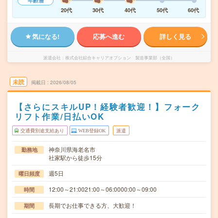
年齢層
20代
30代
40代
50代
60代
気になる!
応募へ進む
詳しく見る
派遣会社
株式会社綜合キャリアオプション 製造事業部（全国）
未読
掲載日
2026/08/05
【さらにスキルUP！経験者歓迎！】フォーク
リフト作業/日払いOK
交通費別途支給あり
WEB登録OK
派遣
神奈川県海老名市
勤務地
社家駅から徒歩15分
週5日
曜日頻度
12:00～21:0021:00～06:0000:00～09:00
時間
長期でお仕事できる方、大歓迎！
期間