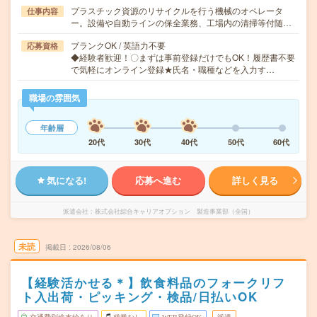
プラスチック資源のリサイクルを行う機械のオペレータ
仕事内容
ー。設備や自動ラインの保全業務、工場内の清掃等付随…
ブランクOK / 英語力不要
応募資格
◆経験者歓迎！〇まずは事前登録だけでもOK！履歴書不要
で気軽にオンライン登録★氏名・職種などを入力す…
職場の雰囲気
年齢層
20代
30代
40代
50代
60代
気になる!
応募へ進む
詳しく見る
派遣会社
株式会社綜合キャリアオプション 製造事業部（全国）
未読
掲載日
2026/08/06
【経験活かせる＊】飲食料品のフォークリフ
ト入出荷・ピッキング・検品/日払いOK