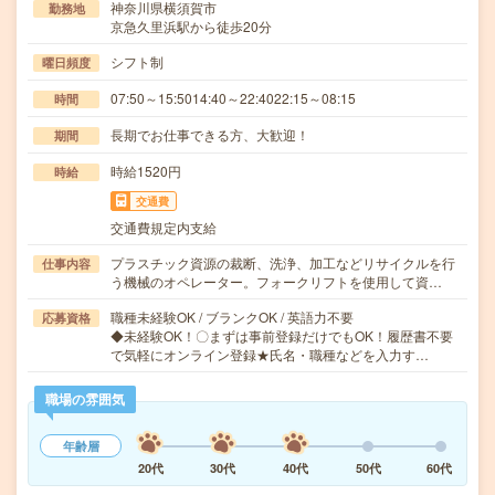
神奈川県横須賀市
勤務地
京急久里浜駅から徒歩20分
シフト制
曜日頻度
07:50～15:5014:40～22:4022:15～08:15
時間
長期でお仕事できる方、大歓迎！
期間
時給1520円
時給
交通費
交通費規定内支給
プラスチック資源の裁断、洗浄、加工などリサイクルを行
仕事内容
う機械のオペレーター。フォークリフトを使用して資…
職種未経験OK / ブランクOK / 英語力不要
応募資格
◆未経験OK！〇まずは事前登録だけでもOK！履歴書不要
で気軽にオンライン登録★氏名・職種などを入力す…
職場の雰囲気
年齢層
20代
30代
40代
50代
60代