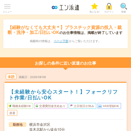
メニュー
気になる!
ログイン
検索
【経験がなくても大丈夫＊】プラスチック資源の投入・裁
断・洗浄・加工/日払いOK
のお仕事情報は、掲載が終了しています
掲載時の情報は、
ページ下部
からご覧いただけます。
お探しの条件に近い派遣のお仕事
未読
掲載日
2026/08/08
【未経験から安心スタート！】フォークリフ
ト作業/日払いOK
職種未経験OK
交通費別途支給あり
土日祝日が休み
WEB登録OK
派遣
横浜市金沢区
勤務地
並木北駅から徒歩10分