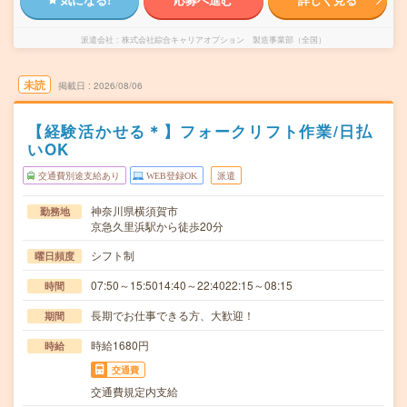
派遣会社
株式会社綜合キャリアオプション 製造事業部（全国）
未読
掲載日
2026/08/06
【経験活かせる＊】フォークリフト作業/日払
いOK
交通費別途支給あり
WEB登録OK
派遣
神奈川県横須賀市
勤務地
京急久里浜駅から徒歩20分
シフト制
曜日頻度
07:50～15:5014:40～22:4022:15～08:15
時間
長期でお仕事できる方、大歓迎！
期間
時給1680円
時給
交通費
交通費規定内支給