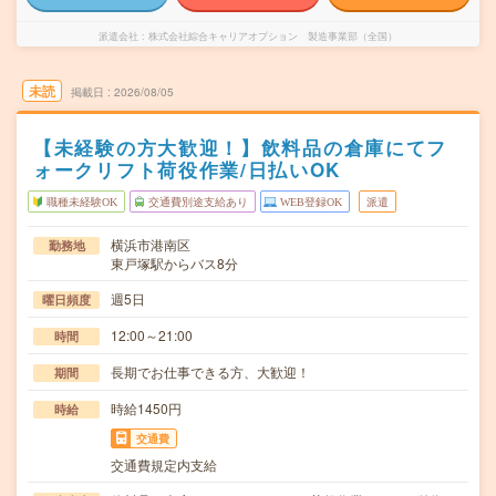
派遣会社
株式会社綜合キャリアオプション 製造事業部（全国）
未読
掲載日
2026/08/05
【未経験の方大歓迎！】飲料品の倉庫にてフ
ォークリフト荷役作業/日払いOK
職種未経験OK
交通費別途支給あり
WEB登録OK
派遣
横浜市港南区
勤務地
東戸塚駅からバス8分
週5日
曜日頻度
12:00～21:00
時間
長期でお仕事できる方、大歓迎！
期間
時給1450円
時給
交通費
交通費規定内支給