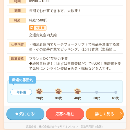
09:00～18:00
時間
長期でお仕事できる方、大歓迎！
期間
時給1500円
時給
交通費
交通費規定内支給
・物流倉庫内でリーチフォークリフトで商品を運搬する業
仕事内容
務・その他手作業でピッキング、仕分け作業【製品情…
ブランクOK / 英語力不要
応募資格
◆経験者歓迎！〇まずは事前登録だけでもOK！履歴書不要
で気軽にオンライン登録★氏名・職種などを入力す…
職場の雰囲気
年齢層
20代
30代
40代
50代
60代
気になる!
応募へ進む
詳しく見る
派遣会社
株式会社綜合キャリアオプション 製造事業部（全国）