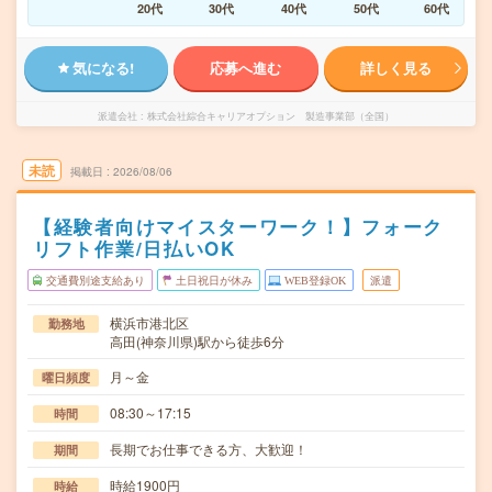
20代
30代
40代
50代
60代
気になる!
応募へ進む
詳しく見る
派遣会社
株式会社綜合キャリアオプション 製造事業部（全国）
未読
掲載日
2026/08/06
【経験者向けマイスターワーク！】フォーク
リフト作業/日払いOK
交通費別途支給あり
土日祝日が休み
WEB登録OK
派遣
横浜市港北区
勤務地
高田(神奈川県)駅から徒歩6分
月～金
曜日頻度
08:30～17:15
時間
長期でお仕事できる方、大歓迎！
期間
時給1900円
時給