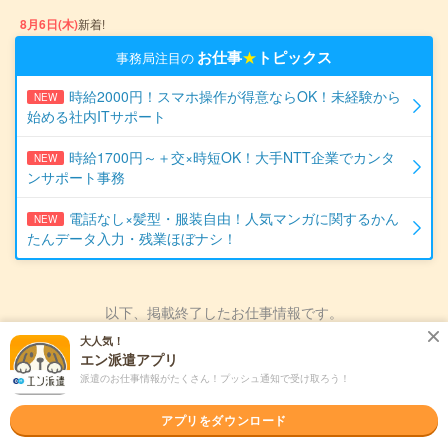
8月6日(木)
新着!
お仕事
★
トピックス
事務局注目の
時給2000円！スマホ操作が得意ならOK！未経験から
NEW
始める社内ITサポート
時給1700円～＋交×時短OK！大手NTT企業でカンタ
NEW
ンサポート事務
電話なし×髪型・服装自由！人気マンガに関するかん
NEW
たんデータ入力・残業ほぼナシ！
以下、掲載終了したお仕事情報です。
大人気！
掲載日
2026/07/11
No.SGSIY8205999-T4
エン派遣アプリ
派遣のお仕事情報がたくさん！プッシュ通知で受け取ろう！
【経験がなくても大丈夫＊】プラスチック資
源の投入・裁断・洗浄・加工/日払いOK
アプリをダウンロード
派遣
大量募集！