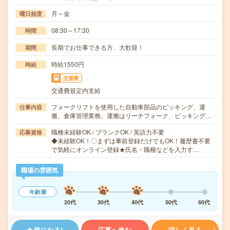
月～金
曜日頻度
08:30～17:30
時間
長期でお仕事できる方、大歓迎！
期間
時給1550円
時給
交通費
交通費規定内支給
フォークリフトを使用した自動車部品のピッキング、運
仕事内容
搬、倉庫管理業務。運搬はリーチフォーク、ピッキング…
職種未経験OK / ブランクOK / 英語力不要
応募資格
◆未経験OK！〇まずは事前登録だけでもOK！履歴書不要
で気軽にオンライン登録★氏名・職種などを入力す…
職場の雰囲気
年齢層
20代
30代
40代
50代
60代
気になる!
応募へ進む
詳しく見る