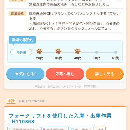
冷蔵倉庫内で商品の積み下ろしなどをお任せしま…
職種未経験OK / ブランクOK / パソコンスキル不要 / 英語力
応募資格
不要
＜未経験OK！＞＃学歴不問＃髪色・髪型自由！○応募後の
流れ「応募する」ボタンをクリック↓メールにてw…
職場の雰囲気
年齢層
20代
30代
40代
50代
60代
気になる!
応募へ進む
詳しく見る
派遣会社
株式会社ウィルオブ・ワーク FO事業部
未読
掲載日
2026/08/03
フォークリフトを使用した入庫・出庫作業
_H110868
交通費別途支給あり
土日祝日が休み
WEB登録OK
派遣