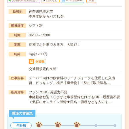
交通費別途支給あり
残業なし
WEB登録OK
派遣
神奈川県厚木市
勤務地
本厚木駅からバス15分
シフト制
曜日頻度
06:00～15:00
時間
長期でお仕事できる方、大歓迎！
期間
時給1700円
時給
交通費
交通費規定内支給
スーパー向けの飲食料のリーチフォークを使用した入出
仕事内容
荷、ピッキング、検品【重量物】-15kg【取扱製品…
ブランクOK / 英語力不要
応募資格
◆経験者歓迎！〇まずは事前登録だけでもOK！履歴書不要
で気軽にオンライン登録★氏名・職種などを入力す…
職場の雰囲気
年齢層