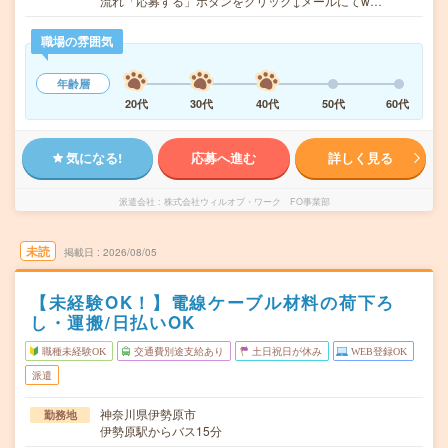
流れ「応募する」ボタンをクリック↓メールにてw…
職場の雰囲気
年齢層
20代
30代
40代
50代
60代
気になる!
応募へ進む
詳しく見る
派遣会社
株式会社ウィルオブ・ワーク FO事業部
未読
掲載日
2026/08/05
【未経験OK！】電線ケーブル材料の荷下ろ
し・運搬/日払いOK
職種未経験OK
交通費別途支給あり
土日祝日が休み
WEB登録OK
派遣
神奈川県伊勢原市
勤務地
伊勢原駅からバス15分