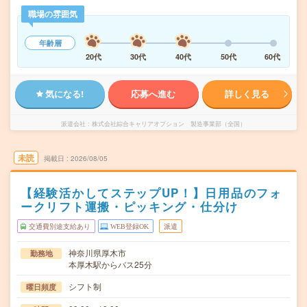
職場の雰囲気
年齢層
20代
30代
40代
50代
60代
気になる!
応募へ進む
詳しく見る
派遣会社
株式会社綜合キャリアオプション 製造事業部（全国）
未読
掲載日
2026/08/05
【経験活かしてステップUP！】日用品のフォ
ークリフト運搬・ピッキング・仕分け
交通費別途支給あり
WEB登録OK
派遣
神奈川県厚木市
勤務地
本厚木駅からバス25分
シフト制
曜日頻度