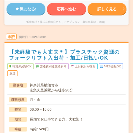
気になる!
応募へ進む
詳しく見る
派遣会社
株式会社綜合キャリアオプション 製造事業部（全国）
未読
掲載日
2026/08/05
【未経験でも大丈夫＊】プラスチック資源の
フォークリフト入出荷・加工/日払いOK
職種未経験OK
交通費別途支給あり
土日祝日が休み
WEB登録OK
派遣
神奈川県横須賀市
勤務地
京急久里浜駅から徒歩20分
月～金
曜日頻度
06:00～15:00
時間
長期でお仕事できる方、大歓迎！
期間
時給1520円
時給