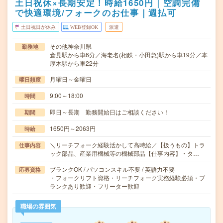
土日祝休×長期安定！時給1650円｜空調完備
で快適環境/フォークのお仕事｜週払可
土日祝日が休み
WEB登録OK
派遣
その他神奈川県
勤務地
倉見駅から車6分／海老名(相鉄・小田急)駅から車19分／本
厚木駅から車22分
月曜日～金曜日
曜日頻度
9:00～18:00
時間
即日～長期 勤務開始日はご相談ください！
期間
1650円～2063円
時給
＼リーチフォーク経験活かして高時給／【扱うもの】トラ
仕事内容
ック部品、産業用機械等の機械部品【仕事内容】・タ…
ブランクOK / パソコンスキル不要 / 英語力不要
応募資格
・フォークリフト資格・リーチフォーク実務経験必須・ブ
ランクあり歓迎・フリーター歓迎
職場の雰囲気