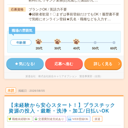
ブランクOK / 英語力不要
応募資格
◆経験者歓迎！〇まずは事前登録だけでもOK！履歴書不要
で気軽にオンライン登録★氏名・職種などを入力す…
職場の雰囲気
年齢層
20代
30代
40代
50代
60代
気になる!
応募へ進む
詳しく見る
派遣会社
株式会社綜合キャリアオプション 製造事業部（全国）
未読
掲載日
2026/08/05
【未経験から安心スタート！】プラスチック
資源の投入・裁断・洗浄・加工/日払いOK
職種未経験OK
交通費別途支給あり
WEB登録OK
派遣