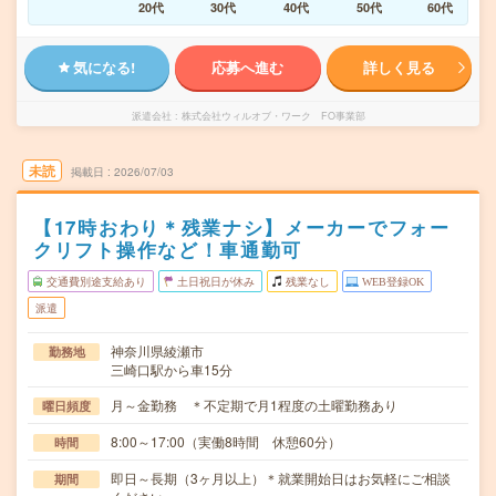
20代
30代
40代
50代
60代
気になる!
応募へ進む
詳しく見る
派遣会社
株式会社ウィルオブ・ワーク FO事業部
未読
掲載日
2026/07/03
【17時おわり＊残業ナシ】メーカーでフォー
クリフト操作など！車通勤可
交通費別途支給あり
土日祝日が休み
残業なし
WEB登録OK
派遣
神奈川県綾瀬市
勤務地
三崎口駅から車15分
月～金勤務 ＊不定期で月1程度の土曜勤務あり
曜日頻度
8:00～17:00（実働8時間 休憩60分）
時間
即日～長期（3ヶ月以上）＊就業開始日はお気軽にご相談
期間