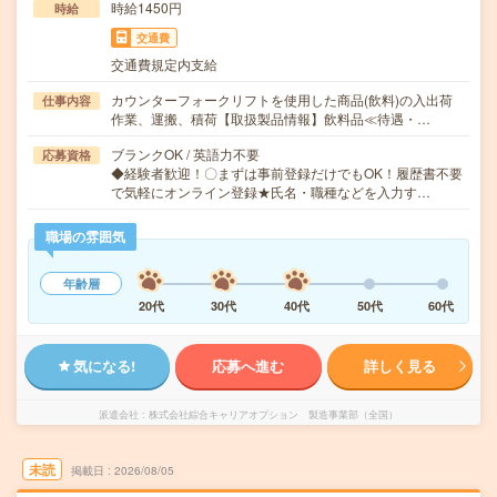
時給1450円
時給
交通費
交通費規定内支給
カウンターフォークリフトを使用した商品(飲料)の入出荷
仕事内容
作業、運搬、積荷【取扱製品情報】飲料品≪待遇・…
ブランクOK / 英語力不要
応募資格
◆経験者歓迎！〇まずは事前登録だけでもOK！履歴書不要
で気軽にオンライン登録★氏名・職種などを入力す…
職場の雰囲気
年齢層
20代
30代
40代
50代
60代
気になる!
応募へ進む
詳しく見る
派遣会社
株式会社綜合キャリアオプション 製造事業部（全国）
未読
掲載日
2026/08/05