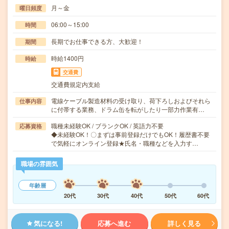
月～金
曜日頻度
06:00～15:00
時間
長期でお仕事できる方、大歓迎！
期間
時給1400円
時給
交通費
交通費規定内支給
電線ケーブル製造材料の受け取り、荷下ろしおよびそれら
仕事内容
に付帯する業務、ドラム缶を転がしたり一部力作業有…
職種未経験OK / ブランクOK / 英語力不要
応募資格
◆未経験OK！〇まずは事前登録だけでもOK！履歴書不要
で気軽にオンライン登録★氏名・職種などを入力す…
職場の雰囲気
年齢層
20代
30代
40代
50代
60代
気になる!
応募へ進む
詳しく見る