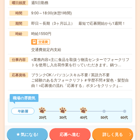
週5日勤務
曜日頻度
9:00～18:00(休憩1時間)
時間
即日～長期（3ヶ月以上） 最短で応募開始から1週間！
期間
時給1550円
時給
交通費
交通費規定内支給
○業務内容○主に食品を取扱う物流センターでフォークリフ
仕事内容
トを使用し入出荷作業を行っていただきます。鍋つ…
ブランクOK / パソコンスキル不要 / 英語力不要
応募資格
ご経験のある方フォークリフト＃学歴不問＃髪色・髪型自
由！○応募後の流れ「応募する」ボタンをクリック↓…
職場の雰囲気
年齢層
20代
30代
40代
50代
60代
気になる!
応募へ進む
詳しく見る