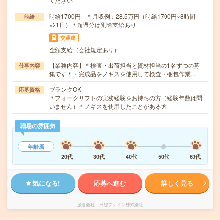
ください
時給1700円 ＊月収例：28.5万円（時給1700円×8時間
時給
×21日）＊超過分は別途支給あり
交通費
全額支給（会社規定あり）
【業務内容】＊検査・出荷担当と資材担当の1名ずつの募
仕事内容
集です＊・完成品をノギスを使用して検査・梱包作業…
ブランクOK
応募資格
＊フォークリフトの実務経験をお持ちの方（経験年数は問
いません）＊ノギスを使用したことがある方
職場の雰囲気
年齢層
20代
30代
40代
50代
60代
気になる!
応募へ進む
詳しく見る
派遣会社
日総ブレイン株式会社