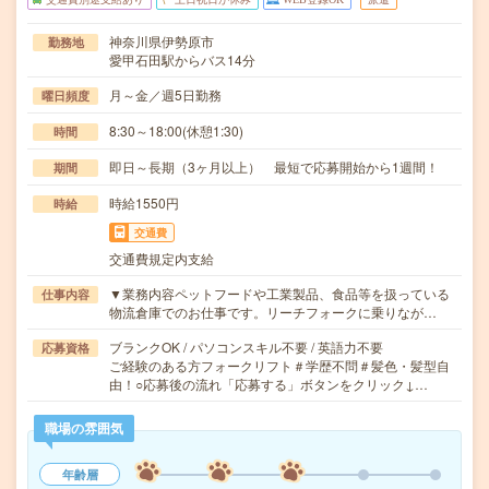
神奈川県伊勢原市
勤務地
愛甲石田駅からバス14分
月～金／週5日勤務
曜日頻度
8:30～18:00(休憩1:30)
時間
即日～長期（3ヶ月以上） 最短で応募開始から1週間！
期間
時給1550円
時給
交通費
交通費規定内支給
▼業務内容ペットフードや工業製品、食品等を扱っている
仕事内容
物流倉庫でのお仕事です。リーチフォークに乗りなが…
ブランクOK / パソコンスキル不要 / 英語力不要
応募資格
ご経験のある方フォークリフト＃学歴不問＃髪色・髪型自
由！○応募後の流れ「応募する」ボタンをクリック↓…
職場の雰囲気
年齢層