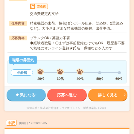
交通費
交通費規定内支給
精密機器の出荷、梱包(ダンボール組み、詰め物、2重締め
仕事内容
など)。大小さまざまな精密機器の梱包、出荷準備…
ブランクOK / 英語力不要
応募資格
◆経験者歓迎！〇まずは事前登録だけでもOK！履歴書不要
で気軽にオンライン登録★氏名・職種などを入力す…
職場の雰囲気
年齢層
20代
30代
40代
50代
60代
気になる!
応募へ進む
詳しく見る
派遣会社
株式会社綜合キャリアオプション 製造事業部（全国）
未読
掲載日
2026/08/05