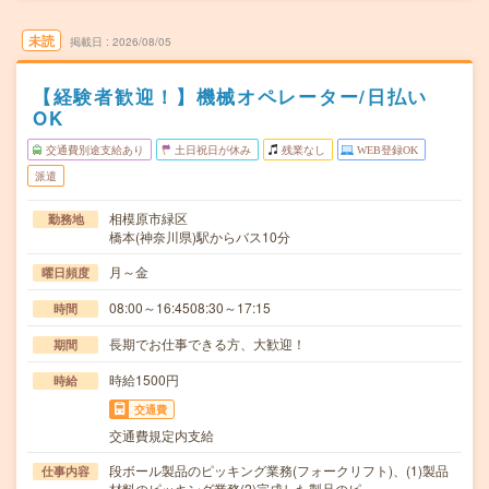
未読
掲載日
2026/08/05
【経験者歓迎！】機械オペレーター/日払い
OK
交通費別途支給あり
土日祝日が休み
残業なし
WEB登録OK
派遣
相模原市緑区
勤務地
橋本(神奈川県)駅からバス10分
月～金
曜日頻度
08:00～16:4508:30～17:15
時間
長期でお仕事できる方、大歓迎！
期間
時給1500円
時給
交通費
交通費規定内支給
段ボール製品のピッキング業務(フォークリフト)、(1)製品
仕事内容
材料のピッキング業務(2)完成した製品のピ…