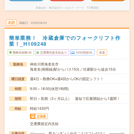
派遣会社
株式会社ウィルオブ・ワーク FO事業部
未読
掲載日
2026/08/04
簡単業務！ 冷蔵倉庫でのフォークリフト作
業！_H109248
職種未経験OK
交通費別途支給あり
WEB登録OK
派遣
神奈川県海老名市
勤務地
海老名(相模線)駅からバス15分／社家駅から徒歩15分
週4日～勤務OK※週4回からOKの固定シフト！
曜日頻度
9:00～18:00(休憩1時間)
時間
即日～長期（3ヶ月以上） 最短で応募開始から1週間！
期間
時給1430円
時給
交通費
交通費規定内支給
○○――― 超カンタン！やることはコレだけ！ ―――○○
仕事内容