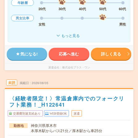
年齢層
20代
30代
40代
50代
60代
男女比率
女性
男性
もっと見る
気になる!
応募へ進む
詳しく見る
派遣会社
株式会社プラス・ワン
未読
掲載日
2026/08/05
〈経験者限定！〉常温倉庫内でのフォークリ
フト業務！_H122641
交通費別途支給あり
WEB登録OK
派遣
神奈川県厚木市
勤務地
本厚木駅からバス21分／厚木駅から車25分