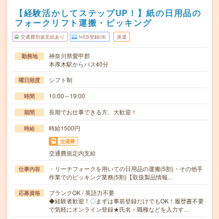
【経験活かしてステップUP！】紙の日用品の
フォークリフト運搬・ピッキング
交通費別途支給あり
WEB登録OK
派遣
神奈川県愛甲郡
勤務地
本厚木駅からバス40分
シフト制
曜日頻度
10:00～19:00
時間
長期でお仕事できる方、大歓迎！
期間
時給1500円
時給
交通費
交通費規定内支給
・リーチフォークを用いての日用品の運搬(5割)・その他手
仕事内容
作業でのピッキング業務(5割)【取扱製品情報…
ブランクOK / 英語力不要
応募資格
◆経験者歓迎！〇まずは事前登録だけでもOK！履歴書不要
で気軽にオンライン登録★氏名・職種などを入力す…