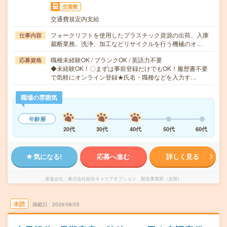
交通費
交通費規定内支給
フォークリフトを使用したプラスチック資源の出荷、入庫
仕事内容
裁断業務。洗浄、加工などリサイクルを行う機械のオ…
職種未経験OK / ブランクOK / 英語力不要
応募資格
◆未経験OK！〇まずは事前登録だけでもOK！履歴書不要
で気軽にオンライン登録★氏名・職種などを入力す…
職場の雰囲気
年齢層
20代
30代
40代
50代
60代
気になる!
応募へ進む
詳しく見る
派遣会社
株式会社綜合キャリアオプション 製造事業部（全国）
未読
掲載日
2026/08/05