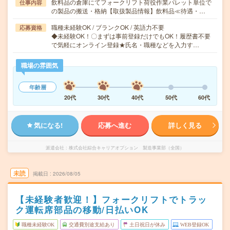
飲料品の倉庫にてフォークリフト荷役作業パレット単位で
仕事内容
の製品の搬送・格納【取扱製品情報】飲料品≪待遇・…
職種未経験OK / ブランクOK / 英語力不要
応募資格
◆未経験OK！〇まずは事前登録だけでもOK！履歴書不要
で気軽にオンライン登録★氏名・職種などを入力す…
職場の雰囲気
年齢層
20代
30代
40代
50代
60代
気になる!
応募へ進む
詳しく見る
派遣会社
株式会社綜合キャリアオプション 製造事業部（全国）
未読
掲載日
2026/08/05
【未経験者歓迎！】フォークリフトでトラッ
ク運転席部品の移動/日払いOK
職種未経験OK
交通費別途支給あり
土日祝日が休み
WEB登録OK