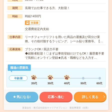
長期でお仕事できる方、大歓迎！
期間
時給1450円
時給
交通費
交通費規定内支給
リーチフォークリフトを用いた商品の運搬及び荷分け業
仕事内容
務。その他付随するラッピング、シール貼り業務等。【…
ブランクOK / 英語力不要
応募資格
◆経験者歓迎！〇まずは事前登録だけでもOK！履歴書不要
で気軽にオンライン登録★氏名・職種などを入力す…
職場の雰囲気
年齢層
20代
30代
40代
50代
60代
気になる!
応募へ進む
詳しく見る
派遣会社
株式会社綜合キャリアオプション 製造事業部（全国）