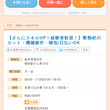
気になる!
応募へ進む
詳しく見る
派遣会社
株式会社綜合キャリアオプション 製造事業部（全国）
未読
掲載日
2026/08/05
【さらにスキルUP！経験者歓迎！】断熱材の
カット・機械操作・梱包/日払いOK
交通費別途支給あり
土日祝日が休み
WEB登録OK
派遣
栃木県鹿沼市
勤務地
鶴田駅から車12分
月～金
曜日頻度
08:00～17:0020:00～05:00
時間
長期でお仕事できる方、大歓迎！
期間
時給1500円
時給
交通費
交通費規定内支給