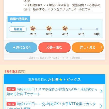
不要
＜未経験OK！＞＃学歴不問＃髪色・髪型自由！○応募後の
流れ「応募する」ボタンをクリック↓メールにてw…
職場の雰囲気
年齢層
20代
30代
40代
50代
60代
気になる!
応募へ進む
詳しく見る
派遣会社
株式会社ウィルオブ・ワーク FO事業部
8月6日(木)
新着!
お仕事
★
トピックス
事務局注目の
時給2000円！スマホ操作が得意ならOK！未経験から
NEW
始める社内ITサポート
時給1700円～＋交×時短OK！大手NTT企業でカンタ
NEW
ンサポート事務