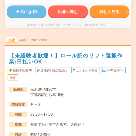
気になる!
応募へ進む
詳しく見る
派遣会社
株式会社綜合キャリアオプション 製造事業部（全国）
未読
掲載日
2026/08/05
【未経験者歓迎！】ロール紙のリフト運搬作
業/日払いOK
職種未経験OK
交通費別途支給あり
土日祝日が休み
WEB登録OK
派遣
栃木県宇都宮市
勤務地
宇都宮駅から車15分
月～金
曜日頻度
08:30～17:00
時間
長期でお仕事できる方、大歓迎！
期間
時給1340円
時給