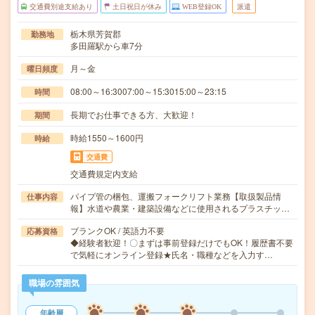
交通費別途支給あり
土日祝日が休み
WEB登録OK
派遣
栃木県芳賀郡
勤務地
多田羅駅から車7分
月～金
曜日頻度
08:00～16:3007:00～15:3015:00～23:15
時間
長期でお仕事できる方、大歓迎！
期間
時給1550～1600円
時給
交通費
交通費規定内支給
パイプ管の梱包、運搬フォークリフト業務【取扱製品情
仕事内容
報】水道や農業・建築設備などに使用されるプラスチッ…
ブランクOK / 英語力不要
応募資格
◆経験者歓迎！〇まずは事前登録だけでもOK！履歴書不要
で気軽にオンライン登録★氏名・職種などを入力す…
職場の雰囲気
年齢層