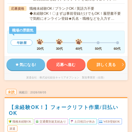
職種未経験OK / ブランクOK / 英語力不要
応募資格
◆未経験OK！〇まずは事前登録だけでもOK！履歴書不要
で気軽にオンライン登録★氏名・職種などを入力す…
職場の雰囲気
年齢層
20代
30代
40代
50代
60代
気になる!
応募へ進む
詳しく見る
派遣会社
株式会社綜合キャリアオプション 製造事業部（全国）
未読
掲載日
2026/08/05
【未経験OK！】フォークリフト作業/日払い
OK
職種未経験OK
交通費別途支給あり
土日祝日が休み
WEB登録OK
派遣