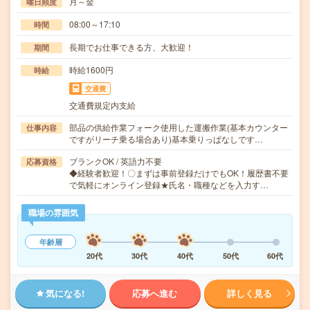
月～金
曜日頻度
08:00～17:10
時間
長期でお仕事できる方、大歓迎！
期間
時給1600円
時給
交通費
交通費規定内支給
部品の供給作業フォーク使用した運搬作業(基本カウンター
仕事内容
ですがリーチ乗る場合あり)基本乗りっぱなしです…
ブランクOK / 英語力不要
応募資格
◆経験者歓迎！〇まずは事前登録だけでもOK！履歴書不要
で気軽にオンライン登録★氏名・職種などを入力す…
職場の雰囲気
年齢層
20代
30代
40代
50代
60代
気になる!
応募へ進む
詳しく見る