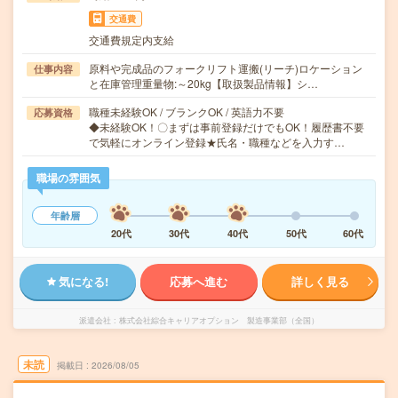
交通費
交通費規定内支給
原料や完成品のフォークリフト運搬(リーチ)ロケーション
仕事内容
と在庫管理重量物:～20kg【取扱製品情報】シ…
職種未経験OK / ブランクOK / 英語力不要
応募資格
◆未経験OK！〇まずは事前登録だけでもOK！履歴書不要
で気軽にオンライン登録★氏名・職種などを入力す…
職場の雰囲気
年齢層
20代
30代
40代
50代
60代
気になる!
応募へ進む
詳しく見る
派遣会社
株式会社綜合キャリアオプション 製造事業部（全国）
未読
掲載日
2026/08/05