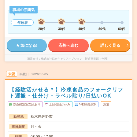
職場の雰囲気
年齢層
20代
30代
40代
50代
60代
気になる!
応募へ進む
詳しく見る
派遣会社
株式会社綜合キャリアオプション 製造事業部（全国）
未読
掲載日
2026/08/05
【経験活かせる＊】冷凍食品のフォークリフ
ト運搬・仕分け・ラベル貼り/日払いOK
交通費別途支給あり
土日祝日が休み
WEB登録OK
派遣
栃木県佐野市
勤務地
月～金
曜日頻度
08:00～17:00
時間