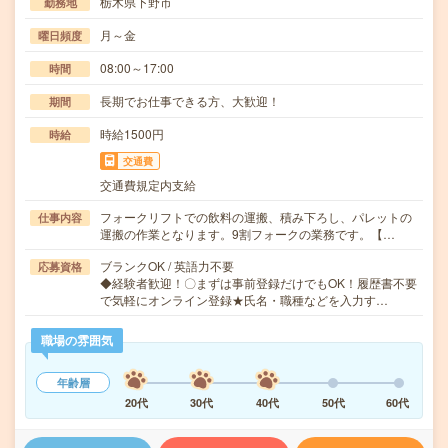
栃木県下野市
勤務地
月～金
曜日頻度
08:00～17:00
時間
長期でお仕事できる方、大歓迎！
期間
時給1500円
時給
交通費
交通費規定内支給
フォークリフトでの飲料の運搬、積み下ろし、パレットの
仕事内容
運搬の作業となります。9割フォークの業務です。【…
ブランクOK / 英語力不要
応募資格
◆経験者歓迎！〇まずは事前登録だけでもOK！履歴書不要
で気軽にオンライン登録★氏名・職種などを入力す…
職場の雰囲気
年齢層
20代
30代
40代
50代
60代