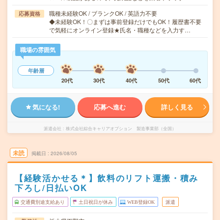
職種未経験OK / ブランクOK / 英語力不要
応募資格
◆未経験OK！〇まずは事前登録だけでもOK！履歴書不要
で気軽にオンライン登録★氏名・職種などを入力す…
職場の雰囲気
年齢層
20代
30代
40代
50代
60代
気になる!
応募へ進む
詳しく見る
派遣会社
株式会社綜合キャリアオプション 製造事業部（全国）
未読
掲載日
2026/08/05
【経験活かせる＊】飲料のリフト運搬・積み
下ろし/日払いOK
交通費別途支給あり
土日祝日が休み
WEB登録OK
派遣