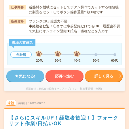
断熱材を機械にセットしてボタン操作でカットする梱包機
仕事内容
に製品をセットしてボタン操作重量:1枚1kgです…
ブランクOK / 英語力不要
応募資格
◆経験者歓迎！〇まずは事前登録だけでもOK！履歴書不要
で気軽にオンライン登録★氏名・職種などを入力す…
職場の雰囲気
年齢層
20代
30代
40代
50代
60代
気になる!
応募へ進む
詳しく見る
派遣会社
株式会社綜合キャリアオプション 製造事業部（全国）
未読
掲載日
2026/08/05
【さらにスキルUP！経験者歓迎！】フォーク
リフト作業/日払いOK