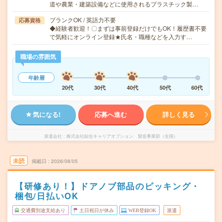
道や農業・建築設備などに使用されるプラスチック製…
ブランクOK / 英語力不要
応募資格
◆経験者歓迎！〇まずは事前登録だけでもOK！履歴書不要
で気軽にオンライン登録★氏名・職種などを入力す…
職場の雰囲気
年齢層
20代
30代
40代
50代
60代
気になる!
応募へ進む
詳しく見る
派遣会社
株式会社綜合キャリアオプション 製造事業部（全国）
未読
掲載日
2026/08/05
【研修あり！】ドアノブ部品のピッキング・
梱包/日払いOK
交通費別途支給あり
土日祝日が休み
WEB登録OK
派遣