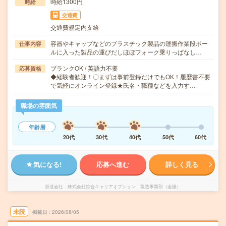
時給1300円
時給
交通費
交通費規定内支給
容器やキャップなどのプラスチック製品の運搬作業段ボー
仕事内容
ルに入った製品の運びだしほぼフォーク乗りっぱなし…
ブランクOK / 英語力不要
応募資格
◆経験者歓迎！〇まずは事前登録だけでもOK！履歴書不要
で気軽にオンライン登録★氏名・職種などを入力す…
職場の雰囲気
年齢層
20代
30代
40代
50代
60代
気になる!
応募へ進む
詳しく見る
派遣会社
株式会社綜合キャリアオプション 製造事業部（全国）
未読
掲載日
2026/08/05