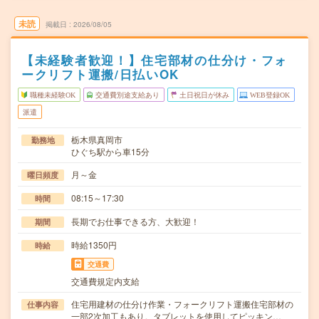
未読
掲載日
2026/08/05
【未経験者歓迎！】住宅部材の仕分け・フォ
ークリフト運搬/日払いOK
職種未経験OK
交通費別途支給あり
土日祝日が休み
WEB登録OK
派遣
栃木県真岡市
勤務地
ひぐち駅から車15分
月～金
曜日頻度
08:15～17:30
時間
長期でお仕事できる方、大歓迎！
期間
時給1350円
時給
交通費
交通費規定内支給
住宅用建材の仕分け作業・フォークリフト運搬住宅部材の
仕事内容
一部2次加工もあり。タブレットを使用してピッキン…