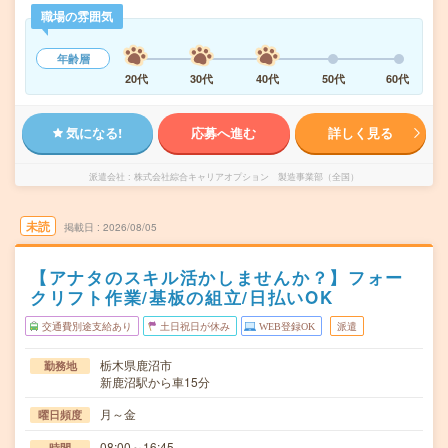
職場の雰囲気
年齢層
20代
30代
40代
50代
60代
気になる!
応募へ進む
詳しく見る
派遣会社
株式会社綜合キャリアオプション 製造事業部（全国）
未読
掲載日
2026/08/05
【アナタのスキル活かしませんか？】フォー
クリフト作業/基板の組立/日払いOK
交通費別途支給あり
土日祝日が休み
WEB登録OK
派遣
栃木県鹿沼市
勤務地
新鹿沼駅から車15分
月～金
曜日頻度
08:00～16:45
時間