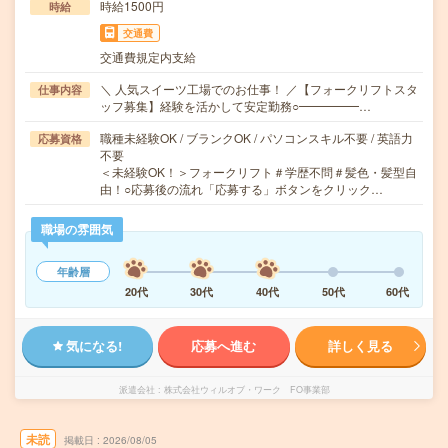
時給1500円
時給
交通費
交通費規定内支給
＼ 人気スイーツ工場でのお仕事！ ／【フォークリフトスタ
仕事内容
ッフ募集】経験を活かして安定勤務○━━━━━…
職種未経験OK / ブランクOK / パソコンスキル不要 / 英語力
応募資格
不要
＜未経験OK！＞フォークリフト＃学歴不問＃髪色・髪型自
由！○応募後の流れ「応募する」ボタンをクリック…
職場の雰囲気
年齢層
20代
30代
40代
50代
60代
気になる!
応募へ進む
詳しく見る
派遣会社
株式会社ウィルオブ・ワーク FO事業部
未読
掲載日
2026/08/05