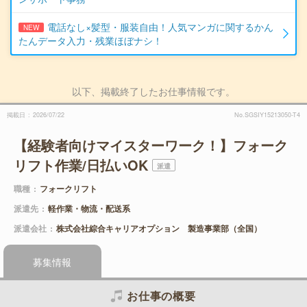
電話なし×髪型・服装自由！人気マンガに関するかん
NEW
たんデータ入力・残業ほぼナシ！
以下、掲載終了したお仕事情報です。
掲載日
2026/07/22
No.SGSIY15213050-T4
【経験者向けマイスターワーク！】フォーク
リフト作業/日払いOK
派遣
職種
フォークリフト
派遣先
軽作業・物流・配送系
派遣会社
株式会社綜合キャリアオプション 製造事業部（全国）
募集情報
お仕事の概要