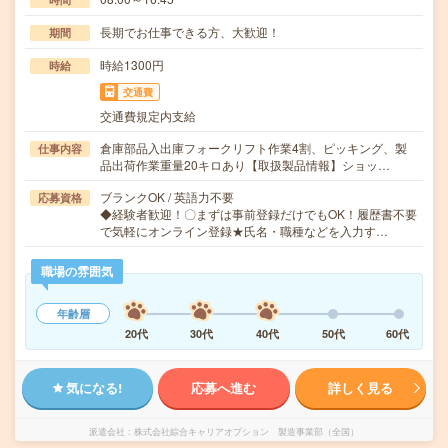
長期でお仕事できる方、大歓迎！
期間
時給1300円
時給
交通費
交通費規定内支給
倉庫部品入出庫フォークリフト作業4割、ピッキング、製
仕事内容
品出荷作業重量20キロあり【取扱製品情報】ショッ…
ブランクOK / 英語力不要
応募資格
◆経験者歓迎！〇まずは事前登録だけでもOK！履歴書不要
で気軽にオンライン登録★氏名・職種などを入力す…
職場の雰囲気
年齢層
20代
30代
40代
50代
60代
気になる!
応募へ進む
詳しく見る
派遣会社
株式会社綜合キャリアオプション 製造事業部（全国）