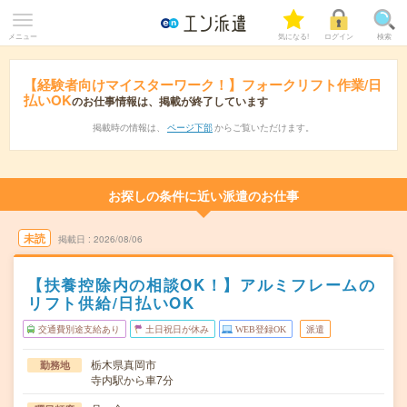
メニュー
気になる!
ログイン
検索
【経験者向けマイスターワーク！】フォークリフト作業/日
払いOK
のお仕事情報は、掲載が終了しています
掲載時の情報は、
ページ下部
からご覧いただけます。
お探しの条件に近い派遣のお仕事
未読
掲載日
2026/08/06
【扶養控除内の相談OK！】アルミフレームの
リフト供給/日払いOK
交通費別途支給あり
土日祝日が休み
WEB登録OK
派遣
栃木県真岡市
勤務地
寺内駅から車7分