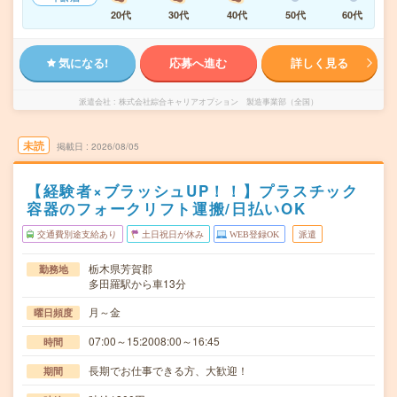
20代
30代
40代
50代
60代
気になる!
応募へ進む
詳しく見る
派遣会社
株式会社綜合キャリアオプション 製造事業部（全国）
未読
掲載日
2026/08/05
【経験者×ブラッシュUP！！】プラスチック
容器のフォークリフト運搬/日払いOK
交通費別途支給あり
土日祝日が休み
WEB登録OK
派遣
栃木県芳賀郡
勤務地
多田羅駅から車13分
月～金
曜日頻度
07:00～15:2008:00～16:45
時間
長期でお仕事できる方、大歓迎！
期間