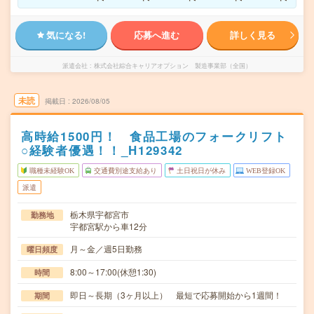
気になる!
応募へ進む
詳しく見る
派遣会社
株式会社綜合キャリアオプション 製造事業部（全国）
未読
掲載日
2026/08/05
高時給1500円！ 食品工場のフォークリフト
○経験者優遇！！_H129342
職種未経験OK
交通費別途支給あり
土日祝日が休み
WEB登録OK
派遣
栃木県宇都宮市
勤務地
宇都宮駅から車12分
月～金／週5日勤務
曜日頻度
8:00～17:00(休憩1:30)
時間
即日～長期（3ヶ月以上） 最短で応募開始から1週間！
期間