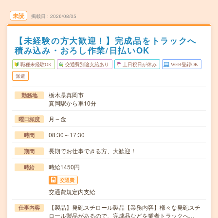
未読
掲載日
2026/08/05
【未経験の方大歓迎！】完成品をトラックへ
積み込み・おろし作業/日払いOK
職種未経験OK
交通費別途支給あり
土日祝日が休み
WEB登録OK
派遣
栃木県真岡市
勤務地
真岡駅から車10分
月～金
曜日頻度
08:30～17:30
時間
長期でお仕事できる方、大歓迎！
期間
時給1450円
時給
交通費
交通費規定内支給
【製品】発砲スチロール製品【業務内容】様々な発砲スチ
仕事内容
ロール製品があるので、完成品などを業者トラックへ…