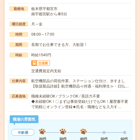
栃木県宇都宮市
勤務地
南宇都宮駅から車5分
月～金
曜日頻度
08:00～17:00
時間
長期でお仕事できる方、大歓迎！
期間
時給1540円
時給
交通費
交通費規定内支給
航空機部品の荷役作業、ステーション仕分け、水すまし
仕事内容
【取扱製品詳細】航空機部品≪待遇・福利厚生≫・日払…
職種未経験OK / ブランクOK / 英語力不要
応募資格
◆未経験OK！〇まずは事前登録だけでもOK！履歴書不要
で気軽にオンライン登録★氏名・職種などを入力す…
職場の雰囲気
年齢層
20代
30代
40代
50代
60代