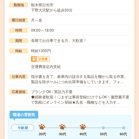
栃木県日光市
勤務地
下野大沢駅から徒歩30分
月～金
曜日頻度
09:00～18:00
時間
長期でお仕事できる方、大歓迎！
期間
時給1300円
時給
交通費
交通費規定内支給
指示書を見て、倉庫内の該当する製品を棚から取る作業。
仕事内容
製品を段ボールにつめ出荷準備をしていきます。フォ…
ブランクOK / 英語力不要
応募資格
◆経験者歓迎！〇まずは事前登録だけでもOK！履歴書不要
で気軽にオンライン登録★氏名・職種などを入力す…
職場の雰囲気
年齢層
20代
30代
40代
50代
60代