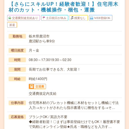
【さらにスキルUP！経験者歓迎！】住宅用木
材のカット・機械操作・梱包・運搬
交通費別途支給あり
土日祝日が休み
残業なし
WEB登録OK
派遣
栃木県鹿沼市
勤務地
鹿沼駅から車9分
月～金
曜日頻度
08:30～17:3019:30～02:30
時間
長期でお仕事できる方、大歓迎！
期間
時給1400円
時給
交通費
交通費規定内支給
住宅用木材のプレカット機械に木材をセットし機械に寸法
仕事内容
入力→カットがされたら指示書通りに梱包をする→そ…
ブランクOK / 英語力不要
応募資格
◆経験者歓迎！〇まずは事前登録だけでもOK！履歴書不要
で気軽にオンライン登録★氏名・職種などを入力す…