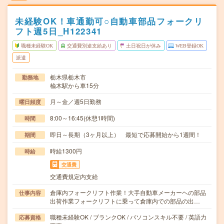
未経験OK！車通勤可○自動車部品フォークリ
フト週5日_H122341
職種未経験OK
交通費別途支給あり
土日祝日が休み
WEB登録OK
派遣
栃木県栃木市
勤務地
楡木駅から車15分
月～金／週5日勤務
曜日頻度
8:00～16:45(休憩1時間)
時間
即日～長期（3ヶ月以上） 最短で応募開始から1週間！
期間
時給1300円
時給
交通費
交通費規定内支給
倉庫内フォークリフト作業！大手自動車メーカーヘの部品
仕事内容
出荷作業フォークリフトに乗って倉庫内での部品の出…
職種未経験OK / ブランクOK / パソコンスキル不要 / 英語力
応募資格