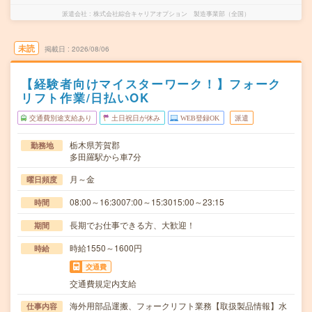
派遣会社
株式会社綜合キャリアオプション 製造事業部（全国）
未読
掲載日
2026/08/06
【経験者向けマイスターワーク！】フォーク
リフト作業/日払いOK
交通費別途支給あり
土日祝日が休み
WEB登録OK
派遣
栃木県芳賀郡
勤務地
多田羅駅から車7分
月～金
曜日頻度
08:00～16:3007:00～15:3015:00～23:15
時間
長期でお仕事できる方、大歓迎！
期間
時給1550～1600円
時給
交通費
交通費規定内支給
海外用部品運搬、フォークリフト業務【取扱製品情報】水
仕事内容