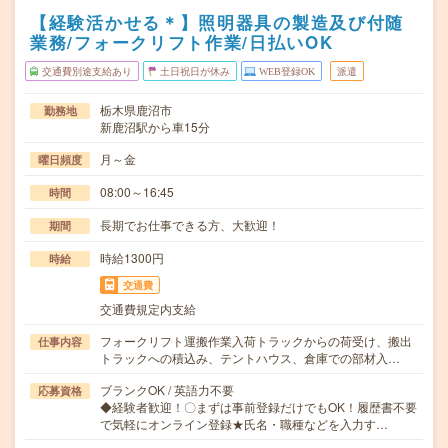
【経験活かせる＊】照明器具の製造及び付随
業務/フォークリフト作業/日払いOK
交通費別途支給あり
土日祝日が休み
WEB登録OK
派遣
栃木県鹿沼市
勤務地
新鹿沼駅から車15分
月～金
曜日頻度
08:00～16:45
時間
長期でお仕事できる方、大歓迎！
期間
時給1300円
時給
交通費
交通費規定内支給
フォークリフト運搬作業入荷トラックからの荷受け、搬出
仕事内容
トラックへの積込み、テントハウス、倉庫での部材入…
ブランクOK / 英語力不要
応募資格
◆経験者歓迎！〇まずは事前登録だけでもOK！履歴書不要
で気軽にオンライン登録★氏名・職種などを入力す…