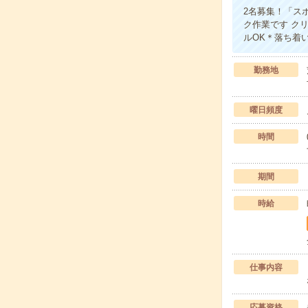
2名募集！「ス
ク作業です ク
ルOK＊落ち着
勤務地
曜日頻度
時間
期間
時給
仕事内容
応募資格