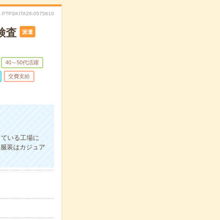
.PTPSKITA26-0575610
検査
派遣
40～50代活躍
交費支給
している工場に
！服装はカジュア