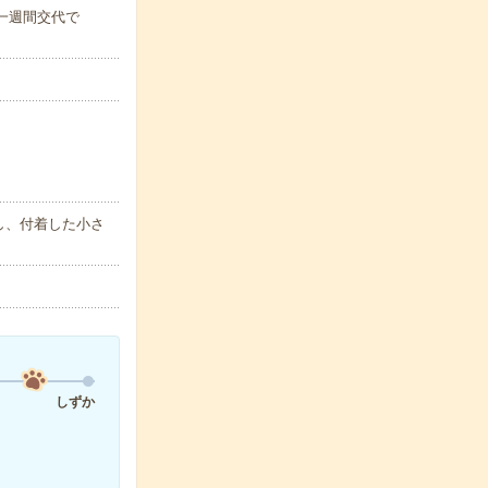
)※一週間交代で
し、付着した小さ
しずか