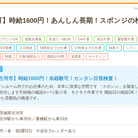
No
可】時給1600円！あんしん長期！スポンジの
ブランクOK
複数名募集
友達と一緒OK
OA不要
英語不要
履歴書不要
5日勤務
土日祝休
16時前までの仕事
17時前までの仕事
残業少
シフト
制服
社食/補助あり
職場が分煙
派遣多
ルーティン
！
古河市】時給1600円！未経験可！カンタン目視検査！
ーンルーム内でのお仕事のため、非常に清潔な空間です 「スポンジ」を製造
担当します不純物の確認やバリ取り等、モクモク作業です 開始日の相談OK
いた雰囲気の職場です。
茨城県古河市
古河駅から車25分／栗橋駅から車15分
月～金・祝(週5日) ※会社カレンダーあり