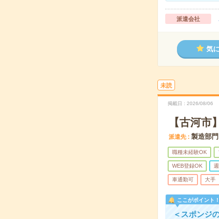
派遣会社
気
未読
掲載日
2026/08/06
【古河市
製造部門
派遣先
職種未経験OK
WEB登録OK
週
車通勤可
大手
ここがポイント
＜スポンジ