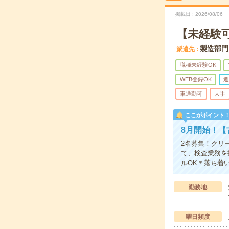
掲載日
2026/08/06
【未経験
製造部門
派遣先
職種未経験OK
WEB登録OK
週
車通勤可
大手
ここがポイント
8月開始！【
2名募集！クリ
て、検査業務を
ルOK＊落ち着
勤務地
曜日頻度