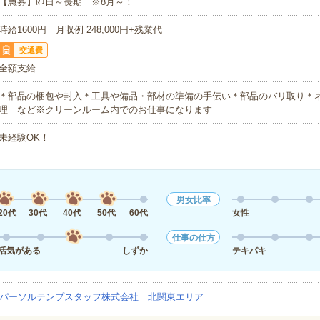
【急募】即日～長期 ※8月～！
時給1600円 月収例 248,000円+残業代
交通費
全額支給
＊部品の梱包や封入＊工具や備品・部材の準備の手伝い＊部品のバリ取り＊
理 など※クリーンルーム内でのお仕事になります
未経験OK！
男女比率
20代
30代
40代
50代
60代
女性
仕事の仕方
活気がある
しずか
テキパキ
パーソルテンプスタッフ株式会社 北関東エリア