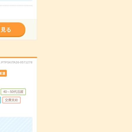
く見る
.PTPSKITA26-0571278
派遣
40～50代活躍
交費支給