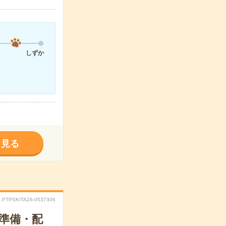
しずか
く見る
.PTPSKITA26-0537306
の準備・配