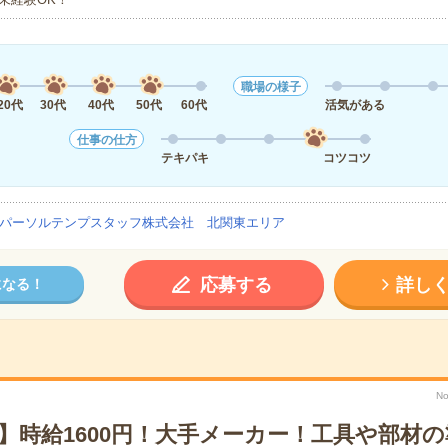
職場の様子
20代
30代
40代
50代
60代
活気がある
仕事の仕方
テキパキ
コツコツ
パーソルテンプスタッフ株式会社 北関東エリア
応募する
詳し
になる！
No
】時給1600円！大手メーカー！工具や部材