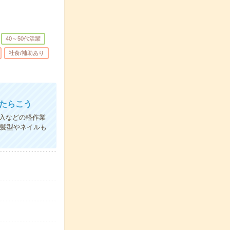
40～50代活躍
社食/補助あり
はたらこう
入などの軽作業
＊髪型やネイルも