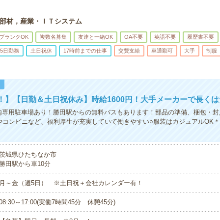
部材，産業・ＩＴシステム
ブランクOK
複数名募集
友達と一緒OK
OA不要
英語不要
履歴書不要
5日勤務
土日祝休
17時前までの仕事
交費支給
車通勤可
大手
制服
！
！】【日勤＆土日祝休み】時給1600円！大手メーカーで長く
内専用駐車場あり！勝田駅からの無料バスもあります！部品の準備、梱包・封
やコンビニなど、福利厚生が充実していて働きやすい○服装はカジュアルOK
茨城県ひたちなか市
勝田駅から車10分
月～金（週5日） ※土日祝＋会社カレンダー有！
08:30～17:00(実働7時間45分 休憩45分)