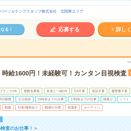
パーソルテンプスタッフ株式会社 北関東エリア
応募する
詳し
になる！
No
】時給1600円！未経験可！カンタン目視検査
ブランクOK
複数名募集
友達と一緒OK
OA不要
英語不要
履歴書不要
5日勤務
土日祝休
16時前までの仕事
17時前までの仕事
残業少
シフト
制服
社食/補助あり
職場が分煙
派遣多
ルーティン
！
の検査のお仕事！＞