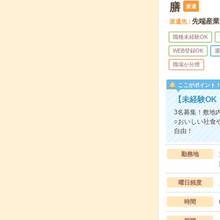
膳
派遣
先端産業
派遣先
職種未経験OK
WEB登録OK
週
職場が分煙
ここがポイント
【未経験OK
3名募集！敷地
○おいしい社食
自由！
勤務地
曜日頻度
時間