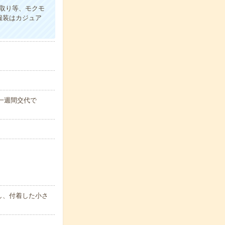
取り等、モクモ
服装はカジュア
)※一週間交代で
し、付着した小さ