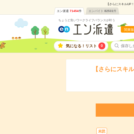
【さらにスキルUP！
エン派遣
71454
件
エンバイト
82531
件
ちょうど良いワークライフバランスが叶う
関東版
気になる！リスト
0
保存し
【さらにスキル
未読