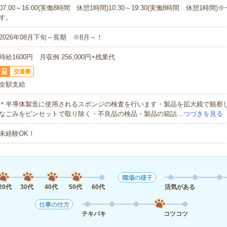
07:00～16:00(実働8時間 休憩1時間)10:30～19:30(実働8時間 休憩1時間
す。
2026年08月下旬～長期 ※8月～！
時給1600円 月収例 256,000円+残業代
交通費
全額支給
＊半導体製造に使用されるスポンジの検査を行います・製品を拡大鏡で観察
なごみをピンセットで取り除く・不良品の検品・製品の箱詰…
つづきを見る
未経験OK！
職場の様子
20代
30代
40代
50代
60代
活気がある
仕事の仕方
テキパキ
コツコツ