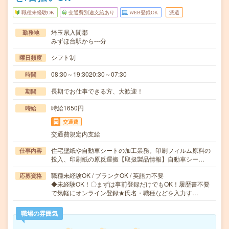
職種未経験OK
交通費別途支給あり
WEB登録OK
派遣
埼玉県入間郡
勤務地
みずほ台駅から---分
シフト制
曜日頻度
08:30～19:3020:30～07:30
時間
長期でお仕事できる方、大歓迎！
期間
時給1650円
時給
交通費
交通費規定内支給
住宅壁紙や自動車シートの加工業務。印刷フィルム原料の
仕事内容
投入、印刷紙の原反運搬【取扱製品情報】自動車シー…
職種未経験OK / ブランクOK / 英語力不要
応募資格
◆未経験OK！〇まずは事前登録だけでもOK！履歴書不要
で気軽にオンライン登録★氏名・職種などを入力す…
職場の雰囲気