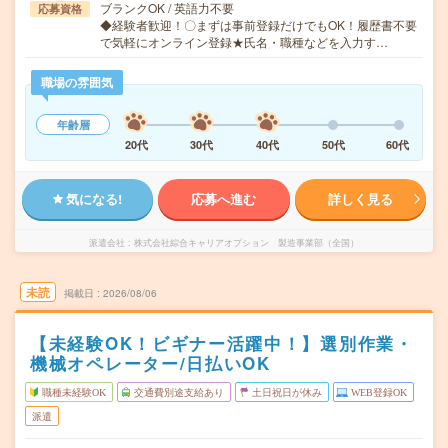
ブランクOK / 英語力不要
応募資格
◆経験者歓迎！〇まずは事前登録だけでもOK！履歴書不要
で気軽にオンライン登録★氏名・職種などを入力す…
職場の雰囲気
年齢層
20代
30代
40代
50代
60代
気になる!
応募へ進む
詳しく見る
派遣会社
株式会社綜合キャリアオプション 製造事業部（全国）
未読
掲載日
2026/08/06
【未経験OK！ビギナー活躍中！】選別作業・
機械オペレーター/日払いOK
職種未経験OK
交通費別途支給あり
土日祝日が休み
WEB登録OK
派遣