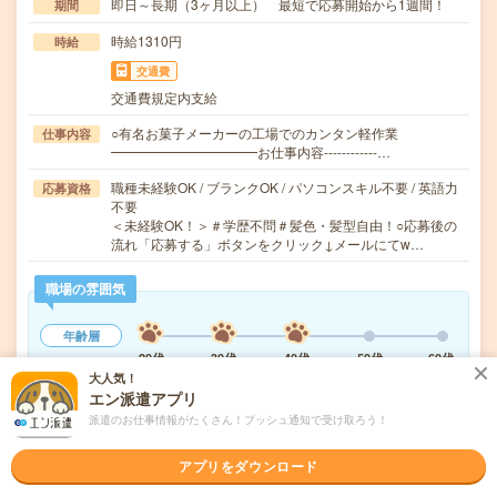
即日～長期（3ヶ月以上） 最短で応募開始から1週間！
期間
時給1310円
時給
交通費
交通費規定内支給
○有名お菓子メーカーの工場でのカンタン軽作業
仕事内容
━━━━━━━━━━━お仕事内容------------…
職種未経験OK / ブランクOK / パソコンスキル不要 / 英語力
応募資格
不要
＜未経験OK！＞＃学歴不問＃髪色・髪型自由！○応募後の
流れ「応募する」ボタンをクリック↓メールにてw…
職場の雰囲気
年齢層
20代
30代
40代
50代
60代
大人気！
エン派遣アプリ
気になる!
応募へ進む
詳しく見る
派遣のお仕事情報がたくさん！プッシュ通知で受け取ろう！
アプリをダウンロード
派遣会社
株式会社ウィルオブ・ワーク FO事業部