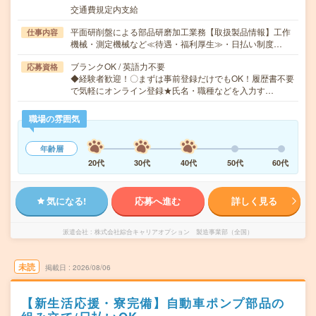
交通費規定内支給
平面研削盤による部品研磨加工業務【取扱製品情報】工作
仕事内容
機械・測定機械など≪待遇・福利厚生≫・日払い制度…
ブランクOK / 英語力不要
応募資格
◆経験者歓迎！〇まずは事前登録だけでもOK！履歴書不要
で気軽にオンライン登録★氏名・職種などを入力す…
職場の雰囲気
年齢層
20代
30代
40代
50代
60代
気になる!
応募へ進む
詳しく見る
派遣会社
株式会社綜合キャリアオプション 製造事業部（全国）
未読
掲載日
2026/08/06
【新生活応援・寮完備】自動車ポンプ部品の