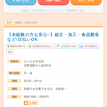
派遣会社
株式会社綜合キャリアオプション 製造事業部（全国）
未読
掲載日
2026/08/06
【未経験の方も安心○】組立・加工・食品製造
など/日払いOK
職種未経験OK
交通費別途支給あり
土日祝日が休み
WEB登録OK
派遣
さいたま市北区
勤務地
吉野原駅から徒歩5分
月～金
曜日頻度
20:00～04:10
時間
長期でお仕事できる方、大歓迎！
期間
時給1600～2000円
時給
交通費