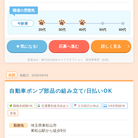
職場の雰囲気
年齢層
20代
30代
40代
50代
60代
気になる!
応募へ進む
詳しく見る
派遣会社
株式会社綜合キャリアオプション 製造事業部（全国）
未読
掲載日
2026/08/06
自動車ポンプ部品の組み立て/日払いOK
職種未経験OK
交通費別途支給あり
土日祝日が休み
WEB登録OK
派遣
埼玉県東松山市
勤務地
東松山駅から徒歩9分