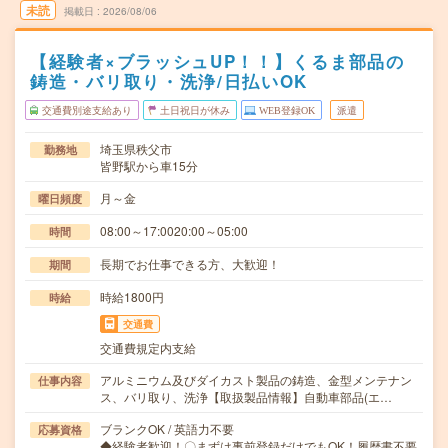
未読
掲載日
2026/08/06
【経験者×ブラッシュUP！！】くるま部品の
鋳造・バリ取り・洗浄/日払いOK
交通費別途支給あり
土日祝日が休み
WEB登録OK
派遣
埼玉県秩父市
勤務地
皆野駅から車15分
月～金
曜日頻度
08:00～17:0020:00～05:00
時間
長期でお仕事できる方、大歓迎！
期間
時給1800円
時給
交通費
交通費規定内支給
アルミニウム及びダイカスト製品の鋳造、金型メンテナン
仕事内容
ス、バリ取り、洗浄【取扱製品情報】自動車部品(エ…
ブランクOK / 英語力不要
応募資格
◆経験者歓迎！〇まずは事前登録だけでもOK！履歴書不要