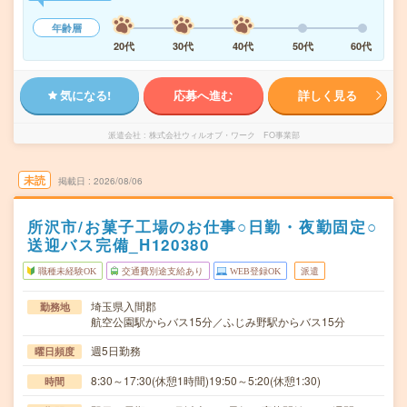
年齢層
20代
30代
40代
50代
60代
気になる!
応募へ進む
詳しく見る
派遣会社
株式会社ウィルオブ・ワーク FO事業部
未読
掲載日
2026/08/06
所沢市/お菓子工場のお仕事○日勤・夜勤固定○
送迎バス完備_H120380
職種未経験OK
交通費別途支給あり
WEB登録OK
派遣
埼玉県入間郡
勤務地
航空公園駅からバス15分／ふじみ野駅からバス15分
週5日勤務
曜日頻度
8:30～17:30(休憩1時間)19:50～5:20(休憩1:30)
時間