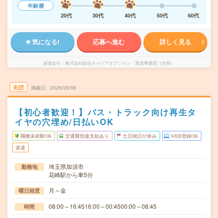
年齢層
20代
30代
40代
50代
60代
気になる!
応募へ進む
詳しく見る
派遣会社
株式会社綜合キャリアオプション 製造事業部（全国）
未読
掲載日
2026/08/06
【初心者歓迎！】バス・トラック向け再生タ
イヤの穴埋め/日払いOK
職種未経験OK
交通費別途支給あり
土日祝日が休み
WEB登録OK
派遣
埼玉県加須市
勤務地
花崎駅から車5分
月～金
曜日頻度
08:00～16:4516:00～00:4500:00～08:45
時間