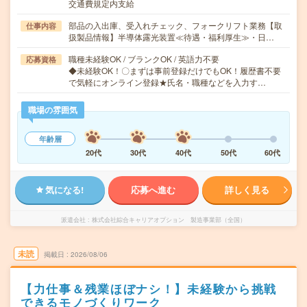
交通費規定内支給
部品の入出庫、受入れチェック、フォークリフト業務【取
仕事内容
扱製品情報】半導体露光装置≪待遇・福利厚生≫・日…
職種未経験OK / ブランクOK / 英語力不要
応募資格
◆未経験OK！〇まずは事前登録だけでもOK！履歴書不要
で気軽にオンライン登録★氏名・職種などを入力す…
職場の雰囲気
年齢層
20代
30代
40代
50代
60代
気になる!
応募へ進む
詳しく見る
派遣会社
株式会社綜合キャリアオプション 製造事業部（全国）
未読
掲載日
2026/08/06
【力仕事＆残業ほぼナシ！】未経験から挑戦
できるモノづくりワーク