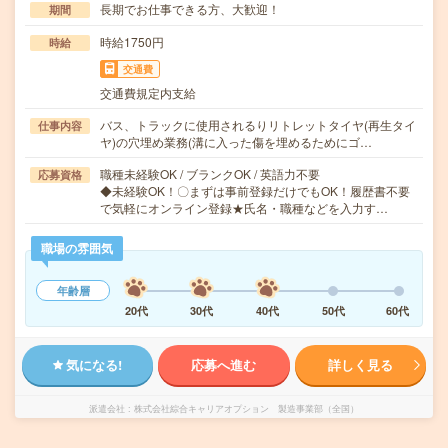
長期でお仕事できる方、大歓迎！
期間
時給1750円
時給
交通費
交通費規定内支給
バス、トラックに使用されるりリトレットタイヤ(再生タイ
仕事内容
ヤ)の穴埋め業務(溝に入った傷を埋めるためにゴ…
職種未経験OK / ブランクOK / 英語力不要
応募資格
◆未経験OK！〇まずは事前登録だけでもOK！履歴書不要
で気軽にオンライン登録★氏名・職種などを入力す…
職場の雰囲気
年齢層
20代
30代
40代
50代
60代
気になる!
応募へ進む
詳しく見る
派遣会社
株式会社綜合キャリアオプション 製造事業部（全国）