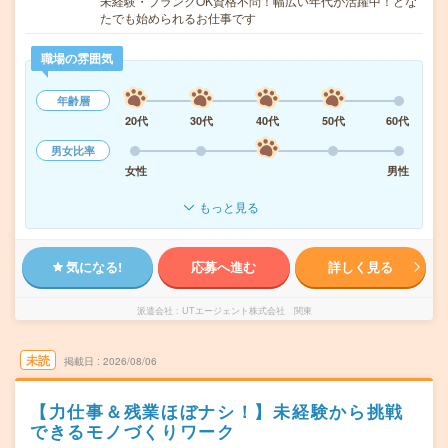
未経験・ブランクOK資格不問！幅広い年代が活躍中！どな
たでも始められるお仕事です
職場の雰囲気
年齢層
20代
30代
40代
50代
60代
男女比率
女性
男性
もっと見る
気になる!
応募へ進む
詳しく見る
派遣会社
UTエージェント株式会社 関東
未読
掲載日
2026/08/06
【力仕事＆残業ほぼナシ！】未経験から挑戦
できるモノづくりワーク