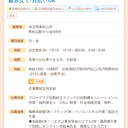
組み立て/日払いOK
職種未経験OK
交通費別途支給あり
土日祝日が休み
WEB登録OK
派遣
埼玉県東松山市
勤務地
東松山駅から徒歩9分
月～金
曜日頻度
(3交替)6:30～15:15、15:15～翌0:00、0:00～6:30
時間
長期でお仕事できる方、大歓迎！
期間
時給1350～1688円 月収例32万8000円以上可(7時間45分
時給
×21日+残業・深夜手当)
交通費
交通費規定内支給
グロープラグ自動組立ラインでの自動機オペレーション≪
仕事内容
待遇・福利厚生≫・日払い制度・社会保険完備・無料…
職種未経験OK / ブランクOK / パソコンスキル不要 / 英語力
応募資格
不要
◆未経験OK！〇まずは事前登録だけでもOK！履歴書不要
で気軽にオンライン登録★氏名・職種などを入力す…