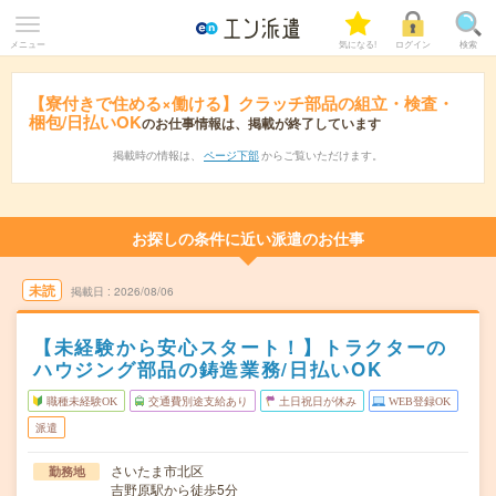
メニュー
気になる!
ログイン
検索
【寮付きで住める×働ける】クラッチ部品の組立・検査・
梱包/日払いOK
のお仕事情報は、掲載が終了しています
掲載時の情報は、
ページ下部
からご覧いただけます。
お探しの条件に近い派遣のお仕事
未読
掲載日
2026/08/06
【未経験から安心スタート！】トラクターの
ハウジング部品の鋳造業務/日払いOK
職種未経験OK
交通費別途支給あり
土日祝日が休み
WEB登録OK
派遣
さいたま市北区
勤務地
吉野原駅から徒歩5分