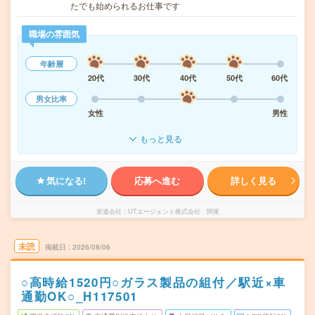
たでも始められるお仕事です
職場の雰囲気
年齢層
20代
30代
40代
50代
60代
男女比率
女性
男性
もっと見る
気になる!
応募へ進む
詳しく見る
派遣会社
UTエージェント株式会社 関東
未読
掲載日
2026/08/06
○高時給1520円○ガラス製品の組付／駅近×車
通勤OK○_H117501