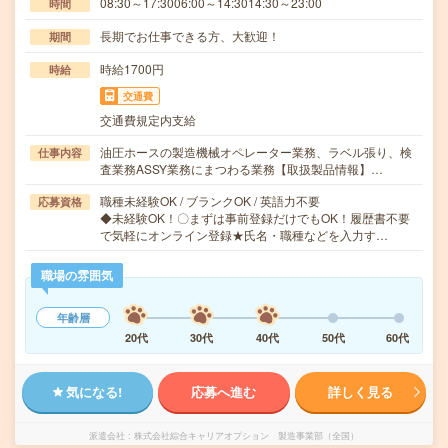
08:30～17:3006:00～14:3014:30～23:00
時間
長期でお仕事できる方、大歓迎！
期間
時給1700円
時給
交通費
交通費規定内支給
油圧ホースの製造機械オペレーター業務、ラベル張り、検
仕事内容
査業務ASSY業務にまつわる業務【取扱製品情報】…
職種未経験OK / ブランクOK / 英語力不要
応募資格
◆未経験OK！〇まずは事前登録だけでもOK！履歴書不要
で気軽にオンライン登録★氏名・職種などを入力す…
職場の雰囲気
年齢層
20代
30代
40代
50代
60代
気になる!
応募へ進む
詳しく見る
派遣会社
株式会社綜合キャリアオプション 製造事業部（全国）