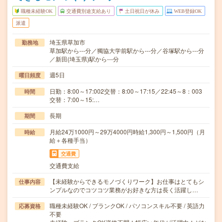
職種未経験OK
交通費別途支給あり
土日祝日が休み
WEB登録OK
派遣
埼玉県草加市
勤務地
草加駅から---分／獨協大学前駅から---分／谷塚駅から---分
／新田(埼玉県)駅から---分
週5日
曜日頻度
日勤：8:00～17:002交替：8:00～17:15／22:45～8：003
時間
交替：7:00～15:…
長期
期間
月給24万1000円～29万4000円時給1,300円～1,500円（月
時給
給＋各種手当）
交通費
交通費支給
【未経験からできるモノづくりワーク】お仕事はとてもシ
仕事内容
ンプルなのでコツコツ業務がお好きな方は長く活躍し…
職種未経験OK / ブランクOK / パソコンスキル不要 / 英語力
応募資格
不要