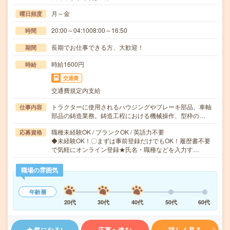
月～金
曜日頻度
20:00～04:1008:00～16:50
時間
長期でお仕事できる方、大歓迎！
期間
時給1600円
時給
交通費
交通費規定内支給
トラクターに使用されるハウジングやブレーキ部品、車軸
仕事内容
部品の鋳造業務。鋳造工程における機械操作、型枠の…
職種未経験OK / ブランクOK / 英語力不要
応募資格
◆未経験OK！〇まずは事前登録だけでもOK！履歴書不要
で気軽にオンライン登録★氏名・職種などを入力す…
職場の雰囲気
年齢層
20代
30代
40代
50代
60代
気になる!
応募へ進む
詳しく見る