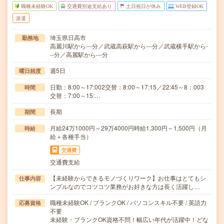
職種未経験OK
交通費別途支給あり
土日祝日が休み
WEB登録OK
派遣
埼玉県日高市
勤務地
高麗川駅から---分／武蔵高萩駅から---分／武蔵横手駅から-
--分／高麗駅から---分
週5日
曜日頻度
日勤：8:00～17:002交替：8:00～17:15／22:45～8：003
時間
交替：7:00～15:…
長期
期間
月給24万1000円～29万4000円時給1,300円～1,500円（月
時給
給＋各種手当）
交通費
交通費支給
【未経験からできるモノづくりワーク】お仕事はとてもシ
仕事内容
ンプルなのでコツコツ業務がお好きな方は長く活躍し…
職種未経験OK / ブランクOK / パソコンスキル不要 / 英語力
応募資格
不要
未経験・ブランクOK資格不問！幅広い年代が活躍中！どな