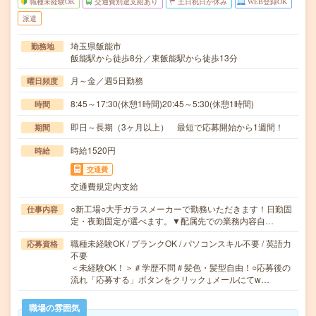
職種未経験OK
交通費別途支給あり
土日祝日が休み
WEB登録OK
派遣
埼玉県飯能市
勤務地
飯能駅から徒歩8分／東飯能駅から徒歩13分
月～金／週5日勤務
曜日頻度
8:45～17:30(休憩1時間)20:45～5:30(休憩1時間)
時間
即日～長期（3ヶ月以上） 最短で応募開始から1週間！
期間
時給1520円
時給
交通費
交通費規定内支給
○新工場○大手ガラスメーカーで勤務いただきます！日勤固
仕事内容
定・夜勤固定が選べます。▼配属先での業務内容自…
職種未経験OK / ブランクOK / パソコンスキル不要 / 英語力
応募資格
不要
＜未経験OK！＞＃学歴不問＃髪色・髪型自由！○応募後の
流れ「応募する」ボタンをクリック↓メールにてw…
職場の雰囲気