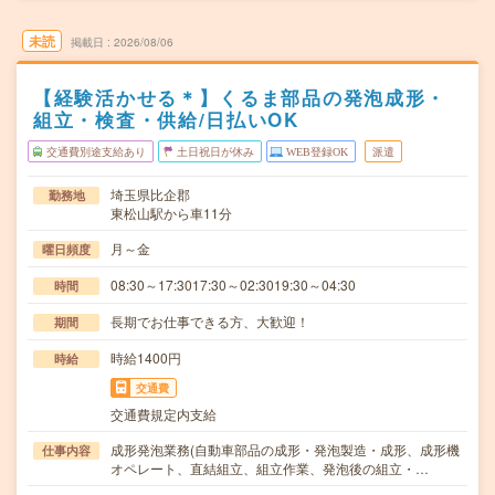
未読
掲載日
2026/08/06
【経験活かせる＊】くるま部品の発泡成形・
組立・検査・供給/日払いOK
交通費別途支給あり
土日祝日が休み
WEB登録OK
派遣
埼玉県比企郡
勤務地
東松山駅から車11分
月～金
曜日頻度
08:30～17:3017:30～02:3019:30～04:30
時間
長期でお仕事できる方、大歓迎！
期間
時給1400円
時給
交通費
交通費規定内支給
成形発泡業務(自動車部品の成形・発泡製造・成形、成形機
仕事内容
オペレート、直結組立、組立作業、発泡後の組立・…