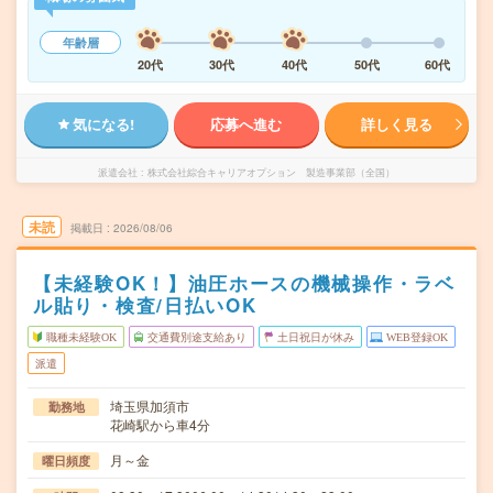
年齢層
20代
30代
40代
50代
60代
気になる!
応募へ進む
詳しく見る
派遣会社
株式会社綜合キャリアオプション 製造事業部（全国）
未読
掲載日
2026/08/06
【未経験OK！】油圧ホースの機械操作・ラベ
ル貼り・検査/日払いOK
職種未経験OK
交通費別途支給あり
土日祝日が休み
WEB登録OK
派遣
埼玉県加須市
勤務地
花崎駅から車4分
月～金
曜日頻度