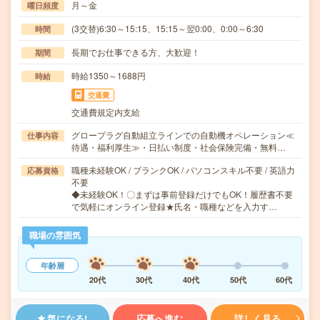
月～金
曜日頻度
(3交替)6:30～15:15、15:15～翌0:00、0:00～6:30
時間
長期でお仕事できる方、大歓迎！
期間
時給1350～1688円
時給
交通費
交通費規定内支給
グロープラグ自動組立ラインでの自動機オペレーション≪
仕事内容
待遇・福利厚生≫・日払い制度・社会保険完備・無料…
職種未経験OK / ブランクOK / パソコンスキル不要 / 英語力
応募資格
不要
◆未経験OK！〇まずは事前登録だけでもOK！履歴書不要
で気軽にオンライン登録★氏名・職種などを入力す…
職場の雰囲気
年齢層
20代
30代
40代
50代
60代
気になる!
応募へ進む
詳しく見る