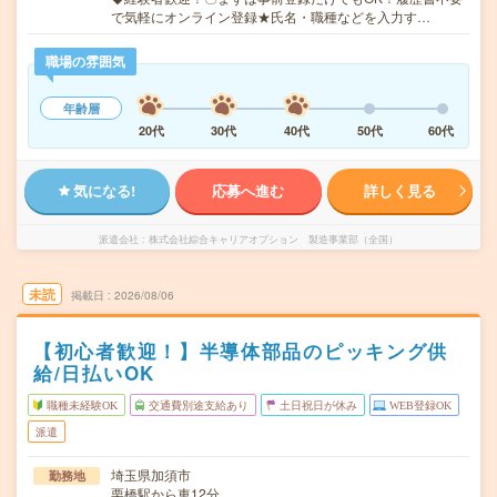
で気軽にオンライン登録★氏名・職種などを入力す…
職場の雰囲気
年齢層
20代
30代
40代
50代
60代
気になる!
応募へ進む
詳しく見る
派遣会社
株式会社綜合キャリアオプション 製造事業部（全国）
未読
掲載日
2026/08/06
【初心者歓迎！】半導体部品のピッキング供
給/日払いOK
職種未経験OK
交通費別途支給あり
土日祝日が休み
WEB登録OK
派遣
埼玉県加須市
勤務地
栗橋駅から車12分