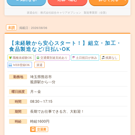
派遣会社
株式会社綜合キャリアオプション 製造事業部（全国）
未読
掲載日
2026/08/06
【未経験から安心スタート！】組立・加工・
食品製造など/日払いOK
職種未経験OK
交通費別途支給あり
土日祝日が休み
残業なし
WEB登録OK
派遣
埼玉県熊谷市
勤務地
籠原駅から---分
月～金
曜日頻度
08:30～17:15
時間
長期でお仕事できる方、大歓迎！
期間
時給1600円
時給
交通費