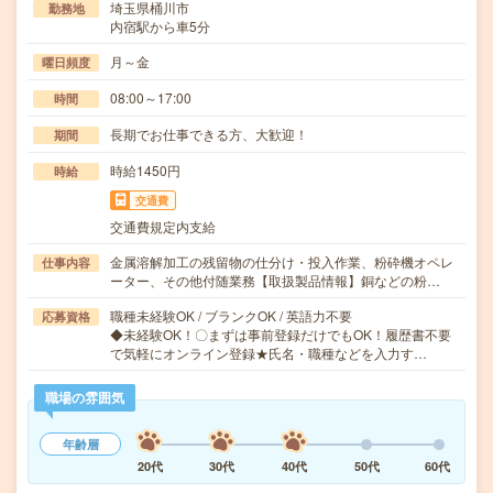
埼玉県桶川市
勤務地
内宿駅から車5分
月～金
曜日頻度
08:00～17:00
時間
長期でお仕事できる方、大歓迎！
期間
時給1450円
時給
交通費
交通費規定内支給
金属溶解加工の残留物の仕分け・投入作業、粉砕機オペレ
仕事内容
ーター、その他付随業務【取扱製品情報】銅などの粉…
職種未経験OK / ブランクOK / 英語力不要
応募資格
◆未経験OK！〇まずは事前登録だけでもOK！履歴書不要
で気軽にオンライン登録★氏名・職種などを入力す…
職場の雰囲気
年齢層
20代
30代
40代
50代
60代