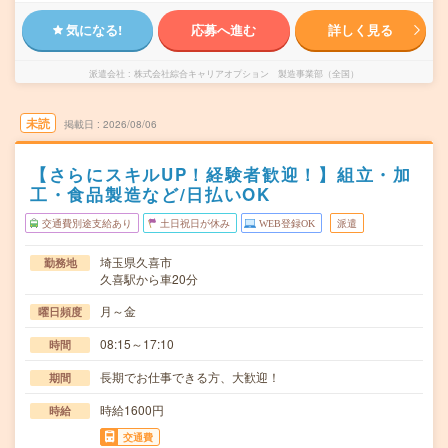
気になる!
応募へ進む
詳しく見る
派遣会社
株式会社綜合キャリアオプション 製造事業部（全国）
未読
掲載日
2026/08/06
【さらにスキルUP！経験者歓迎！】組立・加
工・食品製造など/日払いOK
交通費別途支給あり
土日祝日が休み
WEB登録OK
派遣
埼玉県久喜市
勤務地
久喜駅から車20分
月～金
曜日頻度
08:15～17:10
時間
長期でお仕事できる方、大歓迎！
期間
時給1600円
時給
交通費