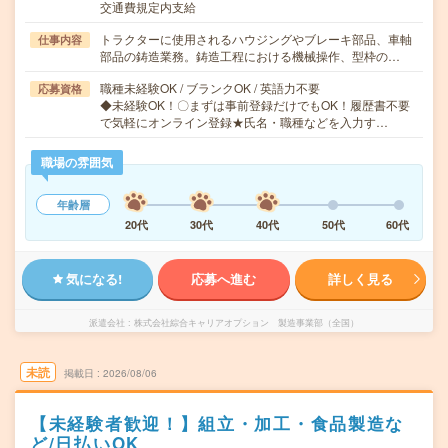
交通費規定内支給
トラクターに使用されるハウジングやブレーキ部品、車軸
仕事内容
部品の鋳造業務。鋳造工程における機械操作、型枠の…
職種未経験OK / ブランクOK / 英語力不要
応募資格
◆未経験OK！〇まずは事前登録だけでもOK！履歴書不要
で気軽にオンライン登録★氏名・職種などを入力す…
職場の雰囲気
年齢層
20代
30代
40代
50代
60代
気になる!
応募へ進む
詳しく見る
派遣会社
株式会社綜合キャリアオプション 製造事業部（全国）
未読
掲載日
2026/08/06
【未経験者歓迎！】組立・加工・食品製造な
ど/日払いOK