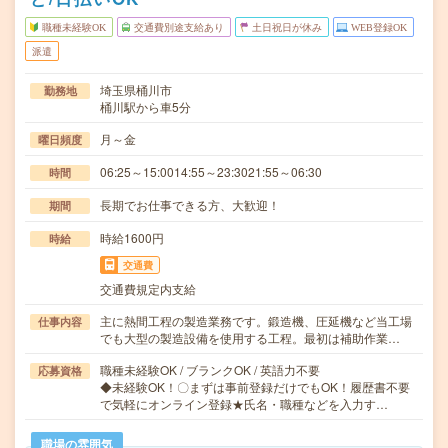
職種未経験OK
交通費別途支給あり
土日祝日が休み
WEB登録OK
派遣
埼玉県桶川市
勤務地
桶川駅から車5分
月～金
曜日頻度
06:25～15:0014:55～23:3021:55～06:30
時間
長期でお仕事できる方、大歓迎！
期間
時給1600円
時給
交通費
交通費規定内支給
主に熱間工程の製造業務です。鍛造機、圧延機など当工場
仕事内容
でも大型の製造設備を使用する工程。最初は補助作業…
職種未経験OK / ブランクOK / 英語力不要
応募資格
◆未経験OK！〇まずは事前登録だけでもOK！履歴書不要
で気軽にオンライン登録★氏名・職種などを入力す…
職場の雰囲気