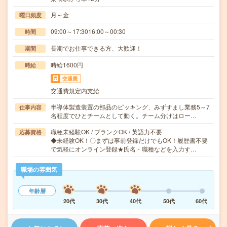
月～金
曜日頻度
09:00～17:3016:00～00:30
時間
長期でお仕事できる方、大歓迎！
期間
時給1600円
時給
交通費
交通費規定内支給
半導体製造装置の部品のピッキング、みずすまし業務5～7
仕事内容
名程度でひとチームとして動く。チーム分けはロー…
職種未経験OK / ブランクOK / 英語力不要
応募資格
◆未経験OK！〇まずは事前登録だけでもOK！履歴書不要
で気軽にオンライン登録★氏名・職種などを入力す…
職場の雰囲気
年齢層
20代
30代
40代
50代
60代