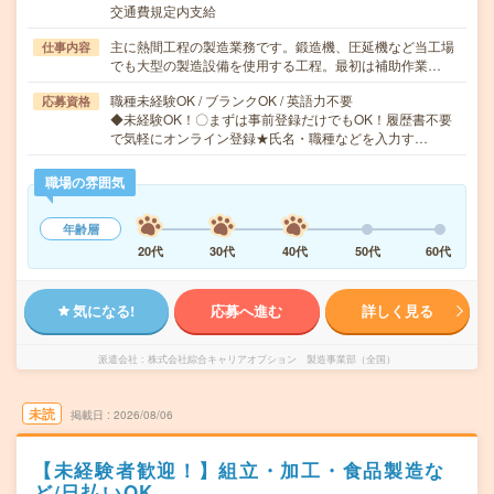
交通費規定内支給
主に熱間工程の製造業務です。鍛造機、圧延機など当工場
仕事内容
でも大型の製造設備を使用する工程。最初は補助作業…
職種未経験OK / ブランクOK / 英語力不要
応募資格
◆未経験OK！〇まずは事前登録だけでもOK！履歴書不要
で気軽にオンライン登録★氏名・職種などを入力す…
職場の雰囲気
年齢層
20代
30代
40代
50代
60代
気になる!
応募へ進む
詳しく見る
派遣会社
株式会社綜合キャリアオプション 製造事業部（全国）
未読
掲載日
2026/08/06
【未経験者歓迎！】組立・加工・食品製造な
ど/日払いOK