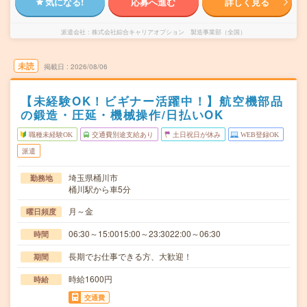
気になる!
応募へ進む
詳しく見る
派遣会社
株式会社綜合キャリアオプション 製造事業部（全国）
未読
掲載日
2026/08/06
【未経験OK！ビギナー活躍中！】航空機部品
の鍛造・圧延・機械操作/日払いOK
職種未経験OK
交通費別途支給あり
土日祝日が休み
WEB登録OK
派遣
埼玉県桶川市
勤務地
桶川駅から車5分
月～金
曜日頻度
06:30～15:0015:00～23:3022:00～06:30
時間
長期でお仕事できる方、大歓迎！
期間
時給1600円
時給
交通費