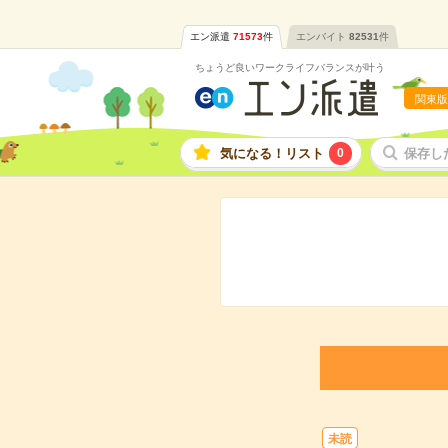
エン派遣
71573
件
エンバイト
82531
件
ちょうど良いワークライフバランスが叶う
関東版
気になる！リスト
0
保存し
未読