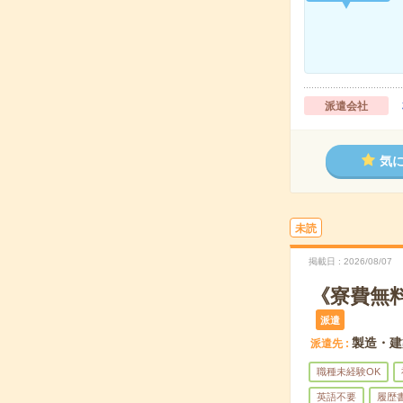
派遣会社
気
未読
掲載日
2026/08/07
《寮費無
派遣
製造・建
派遣先
職種未経験OK
英語不要
履歴