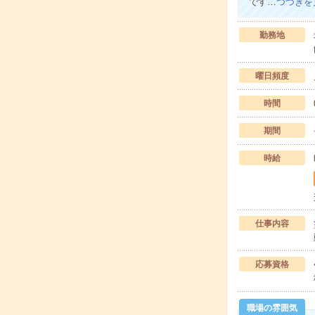
です…
つづきを
勤務地
曜日頻度
時間
期間
時給
仕事内容
応募資格
職場の雰囲気