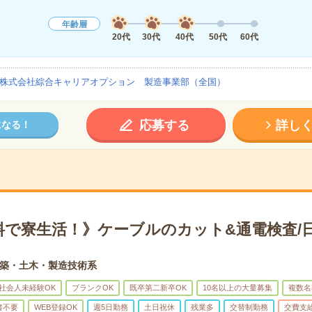
年齢層
20代
30代
40代
50代
60代
株式会社綜合キャリアオプション 製造事業部（全国）
応募する
詳し
になる！
料で寮生活！》ケーブルのカット&通電検査/
築・土木・製造技術系
社会人未経験OK
ブランクOK
既卒第二新卒OK
10名以上の大量募集
複数名
書不要
WEB登録OK
週5日勤務
土日祝休
残業多
交替制勤務
交費支