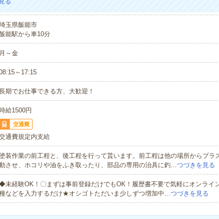
見る
埼玉県飯能市
飯能駅から車10分
月～金
08:15～17:15
長期でお仕事できる方、大歓迎！
時給1500円
交通費
交通費規定内支給
塗装作業の前工程と、後工程を行って貰います。前工程は他の場所からプラ
動させ、ホコリや油をふき取ったり、部品の専用の治具に釣…
つづきを見る
◆未経験OK！〇まずは事前登録だけでもOK！履歴書不要で気軽にオンライ
種などを入力するだけ★オシゴトただいま少しずつ増加中…
つづきを見る