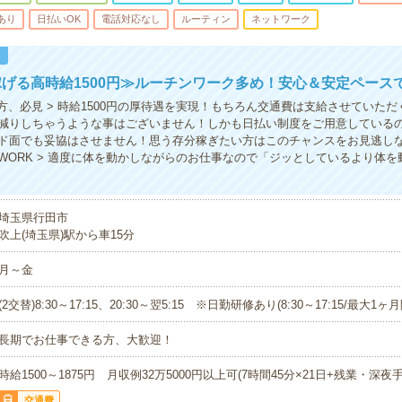
あり
日払いOK
電話対応なし
ルーティン
ネットワーク
！
げる高時給1500円≫ルーチンワーク多め！安心＆安定ペース
の方、必見 > 時給1500円の厚待遇を実現！もちろん交通費は支給させていた
減りしちゃうような事はございません！しかも日払い制度をご用意している
ド面でも妥協はさせません！思う存分稼ぎたい方はこのチャンスをお見逃しな
WORK > 適度に体を動かしながらのお仕事なので「ジッとしているより体を
埼玉県行田市
吹上(埼玉県)駅から車15分
月～金
(2交替)8:30～17:15、20:30～翌5:15 ※日勤研修あり(8:30～17:15/最大1ヶ月
長期でお仕事できる方、大歓迎！
時給1500～1875円 月収例32万5000円以上可(7時間45分×21日+残業・深夜手
交通費