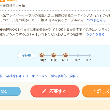
交通費規定内支給
《光ファイバーケーブルの製造》加工:銅線に樹脂コーティングされたものが
るので、指定の長さにカット検査:何本かあるケーブルの先…
つづきを見る
◆未経験OK！〇まずは事前登録だけでもOK！履歴書不要で気軽にオンライ
種などを入力するだけ★オシゴトただいま少しずつ増加中…
つづきを見る
年齢層
20代
30代
40代
50代
60代
株式会社綜合キャリアオプション 製造事業部（全国）
応募する
詳し
になる！