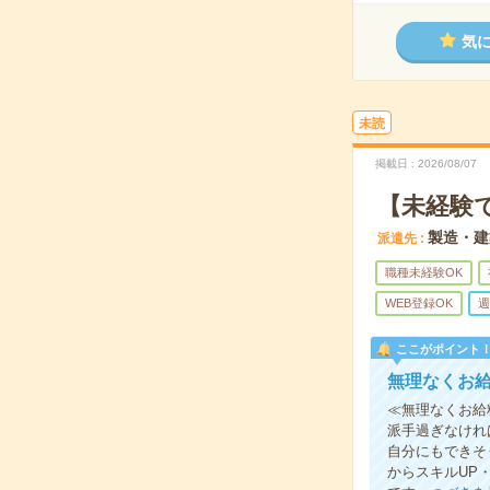
気
未読
掲載日
2026/08/07
【未経験
製造・建
派遣先
職種未経験OK
WEB登録OK
週
ここがポイント
無理なくお給
≪無理なくお給
派手過ぎなけれ
自分にもできそ
からスキルUP