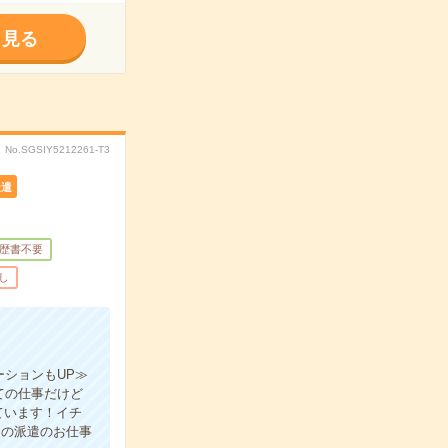
く見る
No.SGSIY5212261-T3
派遣
歴書不要
し
ションもUP≫
ての仕事だけど
ています！イチ
けの派遣のお仕事