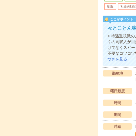
制服
社食/補助
ここがポイント
≪とことん稼
< 待遇重視派
くの高収入が目
けでなくスピー
不要なコツコツ
づきを見る
勤務地
曜日頻度
時間
期間
時給