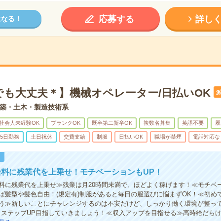
応募する
詳し
になる！
でも大丈夫＊】機械オペレーター/日払いOK
築・土木・製造技術系
社会人未経験OK
ブランクOK
既卒第二新卒OK
複数名募集
英語不要
履
5日勤務
土日祝休
交費支給
制服
日払いOK
職場が禁煙
電話対応な
！
料に残業代を上乗せ！モチベーションもUP！
料に残業代を上乗せ≫残業は月20時間未満で、ほどよく稼げます！≪モチベー
ば髪型や髪色自由！(規定有)制服があると毎日の服選びに悩まずOK！≪初め
う≫新しいことにチャレンジするのは不安だけど、しっかり働く環境が整っ
・ステップUP目指していきましょう！≪収入アップを目指せる≫高時給だら