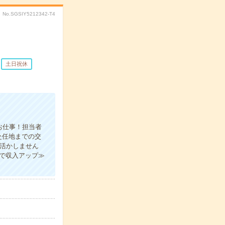
No.SGSIY5212342-T4
土日祝休
お仕事！担当者
赴任地までの交
を活かしません
業で収入アップ≫