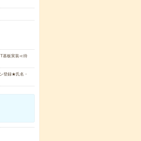
T基板実装≪待
ン登録★氏名・