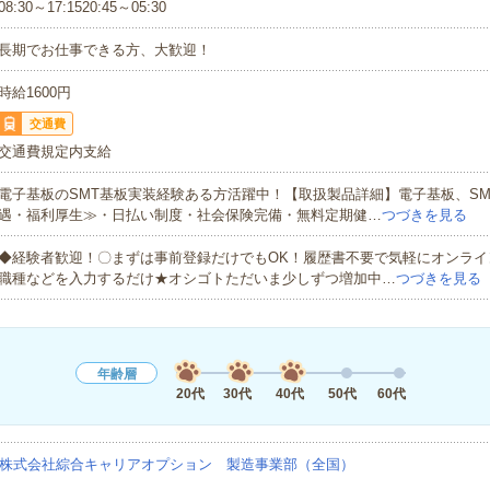
08:30～17:1520:45～05:30
長期でお仕事できる方、大歓迎！
時給1600円
交通費
交通費規定内支給
電子基板のSMT基板実装経験ある方活躍中！【取扱製品詳細】電子基板、SM
遇・福利厚生≫・日払い制度・社会保険完備・無料定期健…
つづきを見る
◆経験者歓迎！〇まずは事前登録だけでもOK！履歴書不要で気軽にオンライ
職種などを入力するだけ★オシゴトただいま少しずつ増加中…
つづきを見る
年齢層
20代
30代
40代
50代
60代
株式会社綜合キャリアオプション 製造事業部（全国）