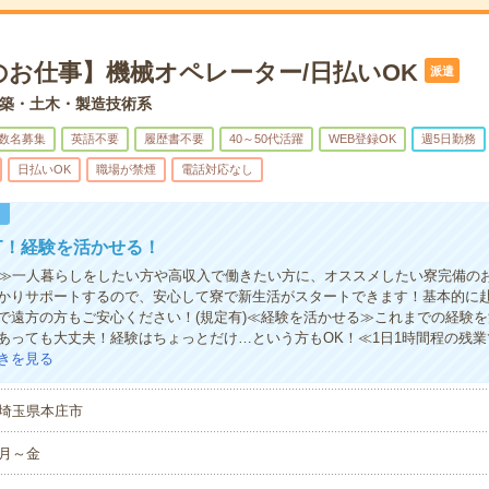
のお仕事】機械オペレーター/日払いOK
派遣
築・土木・製造技術系
数名募集
英語不要
履歴書不要
40～50代活躍
WEB登録OK
週5日勤務
日払いOK
職場が禁煙
電話対応なし
！
T！経験を活かせる！
T≫一人暮らしをしたい方や高収入で働きたい方に、オススメしたい寮完備の
かりサポートするので、安心して寮で新生活がスタートできます！基本的に
で遠方の方もご安心ください！(規定有)≪経験を活かせる≫これまでの経験
あっても大丈夫！経験はちょっとだけ…という方もOK！≪1日1時間程の残
きを見る
埼玉県本庄市
月～金