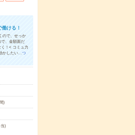
で働ける！
だくので、せっか
ので、金額面だ
く！< コミュ力
動かしたい…
つ
間)
当)