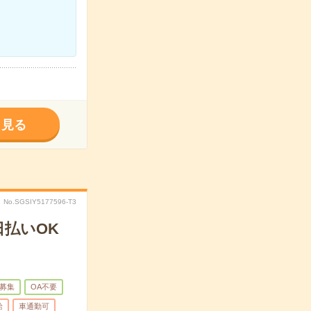
く見る
No.SGSIY5177596-T3
日払いOK
募集
OA不要
給
車通勤可