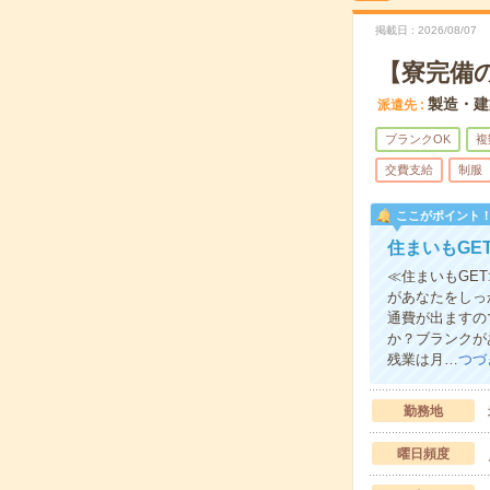
掲載日
2026/08/07
【寮完備
製造・建
派遣先
ブランクOK
複
交費支給
制服
ここがポイント
住まいもGE
≪住まいもGE
があなたをしっ
通費が出ますの
か？ブランクが
残業は月…
つづ
勤務地
曜日頻度