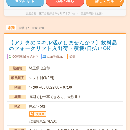
気になる!
応募へ進む
詳しく見る
派遣会社
株式会社綜合キャリアオプション 製造事業部（全国）
未読
掲載日
2026/08/05
【アナタのスキル活かしませんか？】飲料品
のフォークリフト入出荷・積載/日払いOK
交通費別途支給あり
WEB登録OK
派遣
埼玉県比企郡
勤務地
シフト制(週5日)
曜日頻度
14:00～00:0022:00～07:00
時間
長期でお仕事できる方、大歓迎！
期間
時給1450円
時給
交通費
交通費規定内支給