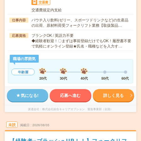
交通費
交通費規定内支給
パウチ入り飲料(ゼリー、スポーツドリンクなど)の生産品
仕事内容
の出荷、原材料荷受フォークリフト業務【取扱製品…
ブランクOK / 英語力不要
応募資格
◆経験者歓迎！〇まずは事前登録だけでもOK！履歴書不要
で気軽にオンライン登録★氏名・職種などを入力す…
職場の雰囲気
年齢層
20代
30代
40代
50代
60代
気になる!
応募へ進む
詳しく見る
派遣会社
株式会社綜合キャリアオプション 製造事業部（全国）
未読
掲載日
2026/08/05
【経験者×ブラッシュUP！！】フォークリフ