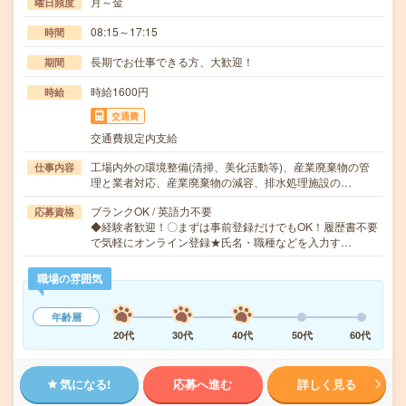
月～金
曜日頻度
08:15～17:15
時間
長期でお仕事できる方、大歓迎！
期間
時給1600円
時給
交通費
交通費規定内支給
工場内外の環境整備(清掃、美化活動等)、産業廃棄物の管
仕事内容
理と業者対応、産業廃棄物の減容、排水処理施設の…
ブランクOK / 英語力不要
応募資格
◆経験者歓迎！〇まずは事前登録だけでもOK！履歴書不要
で気軽にオンライン登録★氏名・職種などを入力す…
職場の雰囲気
年齢層
20代
30代
40代
50代
60代
気になる!
応募へ進む
詳しく見る