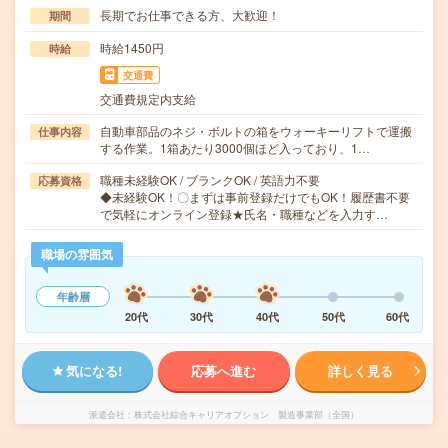
長期でお仕事できる方、大歓迎！
期間
時給1450円
時給
交通費
交通費規定内支給
自動車部品のネジ・ボルトの箱をウォーキーリフトで運搬
仕事内容
する作業。1箱あたり3000個ほど入っており、1…
職種未経験OK / ブランクOK / 英語力不要
応募資格
◆未経験OK！〇まずは事前登録だけでもOK！履歴書不要
で気軽にオンライン登録★氏名・職種などを入力す…
職場の雰囲気
年齢層
20代
30代
40代
50代
60代
気になる!
応募へ進む
詳しく見る
派遣会社
株式会社綜合キャリアオプション 製造事業部（全国）