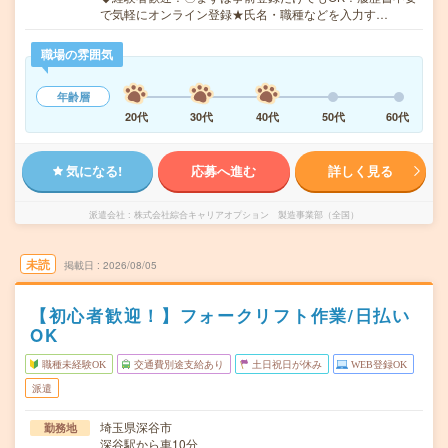
で気軽にオンライン登録★氏名・職種などを入力す…
職場の雰囲気
年齢層
20代
30代
40代
50代
60代
気になる!
応募へ進む
詳しく見る
派遣会社
株式会社綜合キャリアオプション 製造事業部（全国）
未読
掲載日
2026/08/05
【初心者歓迎！】フォークリフト作業/日払い
OK
職種未経験OK
交通費別途支給あり
土日祝日が休み
WEB登録OK
派遣
埼玉県深谷市
勤務地
深谷駅から車10分