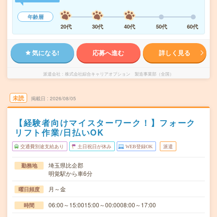
年齢層
20代
30代
40代
50代
60代
気になる!
応募へ進む
詳しく見る
派遣会社
株式会社綜合キャリアオプション 製造事業部（全国）
未読
掲載日
2026/08/05
【経験者向けマイスターワーク！】フォーク
リフト作業/日払いOK
交通費別途支給あり
土日祝日が休み
WEB登録OK
派遣
埼玉県比企郡
勤務地
明覚駅から車6分
月～金
曜日頻度
06:00～15:0015:00～00:0008:00～17:00
時間