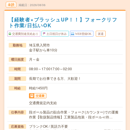
未読
掲載日
2026/08/06
【経験者×ブラッシュUP！！】フォークリフ
ト作業/日払いOK
交通費別途支給あり
土日祝日が休み
WEB登録OK
派遣
埼玉県入間市
勤務地
金子駅から車10分
月～金
曜日頻度
08:00～17:0017:00～02:00
時間
長期でお仕事できる方、大歓迎！
期間
時給1450円
時給
交通費
交通費規定内支給
段ボール製品の貼合作業・フォーク(カウンター)での運搬
仕事内容
作業【取扱製品情報】工業製品包装・段ボール≪待…
ブランクOK / 英語力不要
応募資格