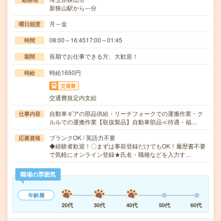
新狭山駅から---分
月～金
曜日頻度
08:00～16:4517:00～01:45
時間
長期でお仕事できる方、大歓迎！
期間
時給1650円
時給
交通費
交通費規定内支給
自動車ギアの部品供給・リーチフォークでの運搬作業・ク
仕事内容
ルルでの運搬作業【取扱製品】自動車部品≪待遇・福…
ブランクOK / 英語力不要
応募資格
◆経験者歓迎！〇まずは事前登録だけでもOK！履歴書不要
で気軽にオンライン登録★氏名・職種などを入力す…
職場の雰囲気
年齢層
20代
30代
40代
50代
60代