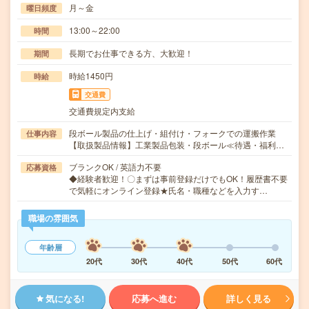
月～金
曜日頻度
13:00～22:00
時間
長期でお仕事できる方、大歓迎！
期間
時給1450円
時給
交通費
交通費規定内支給
段ボール製品の仕上げ・組付け・フォークでの運搬作業
仕事内容
【取扱製品情報】工業製品包装・段ボール≪待遇・福利…
ブランクOK / 英語力不要
応募資格
◆経験者歓迎！〇まずは事前登録だけでもOK！履歴書不要
で気軽にオンライン登録★氏名・職種などを入力す…
職場の雰囲気
年齢層
20代
30代
40代
50代
60代
気になる!
応募へ進む
詳しく見る