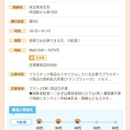
埼玉県本庄市
勤務地
丹荘駅から車10分
週5日
曜日頻度
16:15～01:15
時間
長期でお仕事できる方、大歓迎！
期間
時給1340～1675円
時給
交通費
交通費規定内支給
プラスチック製品をリサイクルしている企業でプラスチッ
仕事内容
ク製品の原料投入作業(クランプフォーク)、リサイ…
ブランクOK / 英語力不要
応募資格
◆経験者歓迎！〇まずは事前登録だけでもOK！履歴書不要
で気軽にオンライン登録★氏名・職種などを入力す…
職場の雰囲気
年齢層
20代
30代
40代
50代
60代