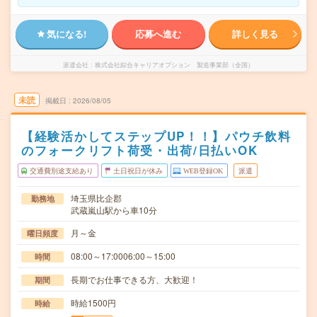
気になる!
応募へ進む
詳しく見る
派遣会社
株式会社綜合キャリアオプション 製造事業部（全国）
未読
掲載日
2026/08/05
【経験活かしてステップUP！！】パウチ飲料
のフォークリフト荷受・出荷/日払いOK
交通費別途支給あり
土日祝日が休み
WEB登録OK
派遣
埼玉県比企郡
勤務地
武蔵嵐山駅から車10分
月～金
曜日頻度
08:00～17:0006:00～15:00
時間
長期でお仕事できる方、大歓迎！
期間
時給1500円
時給