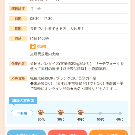
月～金
曜日頻度
08:30～17:30
時間
長期でお仕事できる方、大歓迎！
期間
時給1400円
時給
交通費
交通費規定内支給
荷捌きパレタイズ(重量物20kg程あり)、リーチフォークを
仕事内容
使って原料の運搬【取扱製品情報】小袋調味料…
職種未経験OK / ブランクOK / 英語力不要
応募資格
◆未経験OK！〇まずは事前登録だけでもOK！履歴書不要
で気軽にオンライン登録★氏名・職種などを入力す…
職場の雰囲気
年齢層
20代
30代
40代
50代
60代