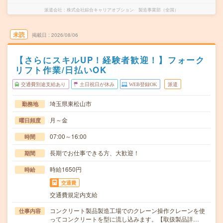
派遣会社
株式会社綜合キャリアオプション 製造事業部（全国）
未読
掲載日
2026/08/06
【さらにスキルUP！経験者歓迎！】フォーク
リフト作業/日払いOK
交通費別途支給あり
土日祝日が休み
WEB登録OK
派遣
埼玉県東松山市
勤務地
月～金
曜日頻度
07:00～16:00
時間
長期でお仕事できる方、大歓迎！
期間
時給1650円
時給
交通費
交通費規定内支給
コンクリート製品製造工場でのクレーン操作クレーンを使
仕事内容
ってコンクリートを型に流し込みます。【取扱製品詳…