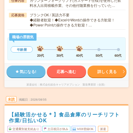
カウンターフォークリフト(カスケード仕様)を使用した飲
仕事内容
料水入出荷積載作業、その他付随業務を行っていた…
ブランクOK / 英語力不要
応募資格
◆経験者歓迎！◆ExcelやWordの操作できる方歓迎！
◆Power Pointの操作できる方歓迎！…
職場の雰囲気
年齢層
20代
30代
40代
50代
60代
気になる!
応募へ進む
詳しく見る
派遣会社
株式会社綜合キャリアオプション 製造事業部（全国）
未読
掲載日
2026/08/05
【経験活かせる＊】食品倉庫のリーチリフト
作業/日払いOK
交通費別途支給あり
土日祝日が休み
WEB登録OK
派遣