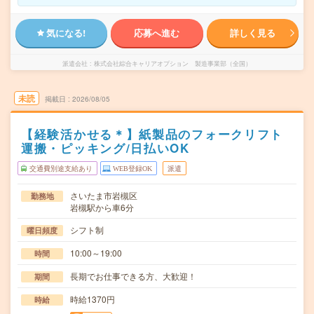
気になる!
応募へ進む
詳しく見る
派遣会社
株式会社綜合キャリアオプション 製造事業部（全国）
未読
掲載日
2026/08/05
【経験活かせる＊】紙製品のフォークリフト
運搬・ピッキング/日払いOK
交通費別途支給あり
WEB登録OK
派遣
さいたま市岩槻区
勤務地
岩槻駅から車6分
シフト制
曜日頻度
10:00～19:00
時間
長期でお仕事できる方、大歓迎！
期間
時給1370円
時給