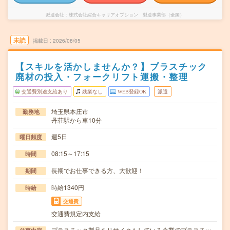
派遣会社
株式会社綜合キャリアオプション 製造事業部（全国）
未読
掲載日
2026/08/05
【スキルを活かしませんか？】プラスチック
廃材の投入・フォークリフト運搬・整理
交通費別途支給あり
残業なし
WEB登録OK
派遣
埼玉県本庄市
勤務地
丹荘駅から車10分
週5日
曜日頻度
08:15～17:15
時間
長期でお仕事できる方、大歓迎！
期間
時給1340円
時給
交通費
交通費規定内支給
プラスチック製品をリサイクルしている企業でプラスチッ