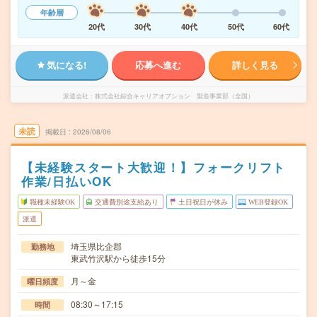
年齢層
20代
30代
40代
50代
60代
気になる!
応募へ進む
詳しく見る
派遣会社
株式会社綜合キャリアオプション 製造事業部（全国）
未読
掲載日
2026/08/06
【未経験スタート大歓迎！】フォークリフト
作業/日払いOK
職種未経験OK
交通費別途支給あり
土日祝日が休み
WEB登録OK
派遣
埼玉県比企郡
勤務地
東武竹沢駅から徒歩15分
月～金
曜日頻度
08:30～17:15
時間