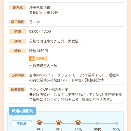
埼玉県加須市
勤務地
栗橋駅から車15分
月～金
曜日頻度
08:00～17:00
時間
長期でお仕事できる方、大歓迎！
期間
時給1450円
時給
交通費
交通費規定内支給
倉庫内でのフォークリフト(リーチ)作業荷下ろし、運搬等
仕事内容
の荷役業務(※荷役はパレット単位)【取扱製品情…
ブランクOK / 英語力不要
応募資格
◆経験者歓迎！〇まずは事前登録だけでもOK！履歴書不要
で気軽にオンライン登録★氏名・職種などを入力す…
職場の雰囲気
年齢層
20代
30代
40代
50代
60代