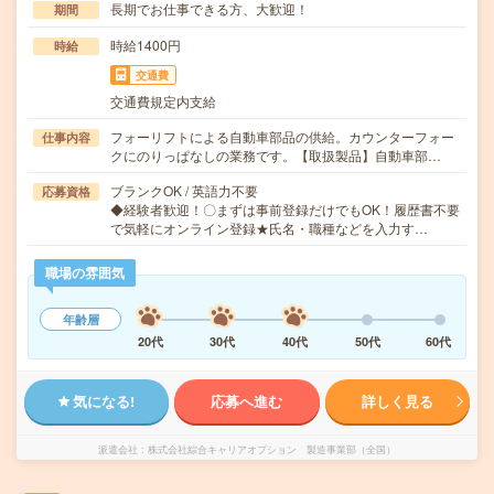
長期でお仕事できる方、大歓迎！
期間
時給1400円
時給
交通費
交通費規定内支給
フォーリフトによる自動車部品の供給。カウンターフォー
仕事内容
クにのりっぱなしの業務です。【取扱製品】自動車部…
ブランクOK / 英語力不要
応募資格
◆経験者歓迎！〇まずは事前登録だけでもOK！履歴書不要
で気軽にオンライン登録★氏名・職種などを入力す…
職場の雰囲気
年齢層
20代
30代
40代
50代
60代
気になる!
応募へ進む
詳しく見る
派遣会社
株式会社綜合キャリアオプション 製造事業部（全国）