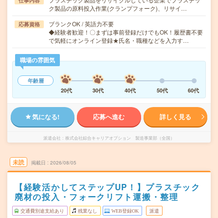
仕事内容
ク製品の原料投入作業(クランプフォーク)、リサイ…
ブランクOK / 英語力不要
応募資格
◆経験者歓迎！〇まずは事前登録だけでもOK！履歴書不要
で気軽にオンライン登録★氏名・職種などを入力す…
職場の雰囲気
年齢層
20代
30代
40代
50代
60代
気になる!
応募へ進む
詳しく見る
派遣会社
株式会社綜合キャリアオプション 製造事業部（全国）
未読
掲載日
2026/08/05
【経験活かしてステップUP！】プラスチック
廃材の投入・フォークリフト運搬・整理
交通費別途支給あり
残業なし
WEB登録OK
派遣