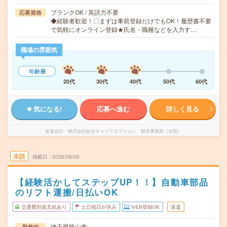
ブランクOK / 英語力不要
応募資格
◆経験者歓迎！〇まずは事前登録だけでもOK！履歴書不要
で気軽にオンライン登録★氏名・職種などを入力す…
職場の雰囲気
年齢層
20代
30代
40代
50代
60代
気になる!
応募へ進む
詳しく見る
派遣会社
株式会社綜合キャリアオプション 製造事業部（全国）
未読
掲載日
2026/08/06
【経験活かしてステップUP！！】自動車部品
のリフト運搬/日払いOK
交通費別途支給あり
土日祝日が休み
WEB登録OK
派遣
埼玉県狭山市
勤務地