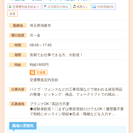
交通費別途支給あり
土日祝日が休み
残業なし
WEB登録OK
派遣
埼玉県鴻巣市
勤務地
月～金
曜日頻度
08:45～17:45
時間
長期でお仕事できる方、大歓迎！
期間
時給1600円
時給
交通費
交通費規定内支給
パイプ・フェンスなどの工事現場などで使われる保安用品
仕事内容
の整備・ピッキング、検品、フォークリフトでの積み…
ブランクOK / 英語力不要
応募資格
◆経験者歓迎！〇まずは事前登録だけでもOK！履歴書不要
で気軽にオンライン登録★氏名・職種などを入力す…
職場の雰囲気