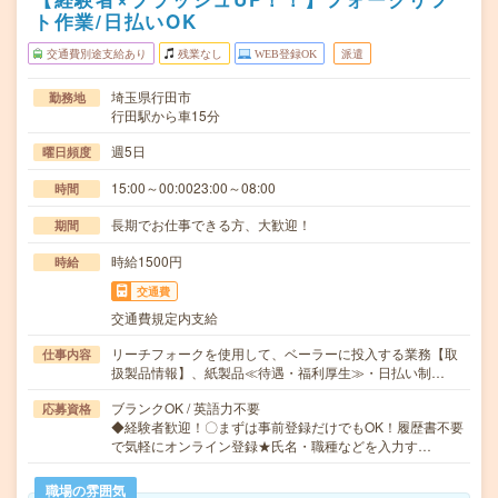
ト作業/日払いOK
交通費別途支給あり
残業なし
WEB登録OK
派遣
埼玉県行田市
勤務地
行田駅から車15分
週5日
曜日頻度
15:00～00:0023:00～08:00
時間
長期でお仕事できる方、大歓迎！
期間
時給1500円
時給
交通費
交通費規定内支給
リーチフォークを使用して、ベーラーに投入する業務【取
仕事内容
扱製品情報】、紙製品≪待遇・福利厚生≫・日払い制…
ブランクOK / 英語力不要
応募資格
◆経験者歓迎！〇まずは事前登録だけでもOK！履歴書不要
で気軽にオンライン登録★氏名・職種などを入力す…
職場の雰囲気