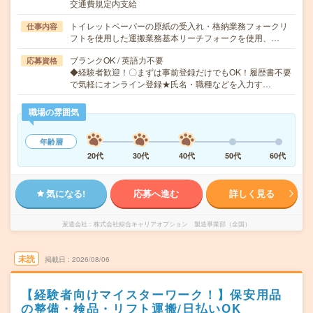
交通費規定内支給
トイレットペーパーの原紙の受入れ・格納業務フォークリ
仕事内容
フトを使用した運搬業務基本リーチフォークを使用、…
ブランクOK / 英語力不要
応募資格
◆経験者歓迎！〇まずは事前登録だけでもOK！履歴書不要
で気軽にオンライン登録★氏名・職種などを入力す…
職場の雰囲気
年齢層
20代
30代
40代
50代
60代
気になる!
応募へ進む
詳しく見る
派遣会社
株式会社綜合キャリアオプション 製造事業部（全国）
未読
掲載日
2026/08/06
【経験者向けマイスターワーク！】保安用品
の整備・検品・リフト運搬/日払いOK