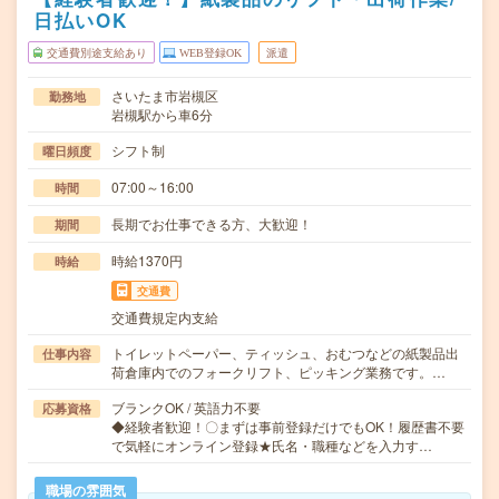
日払いOK
交通費別途支給あり
WEB登録OK
派遣
さいたま市岩槻区
勤務地
岩槻駅から車6分
シフト制
曜日頻度
07:00～16:00
時間
長期でお仕事できる方、大歓迎！
期間
時給1370円
時給
交通費
交通費規定内支給
トイレットペーパー、ティッシュ、おむつなどの紙製品出
仕事内容
荷倉庫内でのフォークリフト、ピッキング業務です。…
ブランクOK / 英語力不要
応募資格
◆経験者歓迎！〇まずは事前登録だけでもOK！履歴書不要
で気軽にオンライン登録★氏名・職種などを入力す…
職場の雰囲気