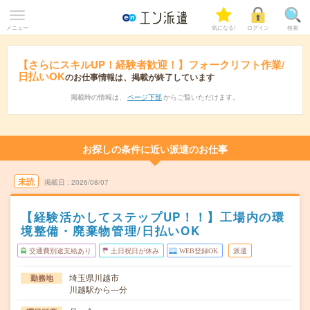
メニュー
気になる!
ログイン
検索
【さらにスキルUP！経験者歓迎！】フォークリフト作業/
日払いOK
のお仕事情報は、掲載が終了しています
掲載時の情報は、
ページ下部
からご覧いただけます。
お探しの条件に近い派遣のお仕事
未読
掲載日
2026/08/07
【経験活かしてステップUP！！】工場内の環
境整備・廃棄物管理/日払いOK
交通費別途支給あり
土日祝日が休み
WEB登録OK
派遣
埼玉県川越市
勤務地
川越駅から---分