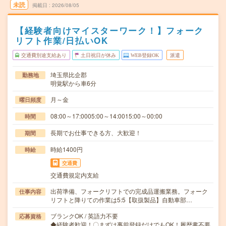
未読
掲載日
2026/08/05
【経験者向けマイスターワーク！】フォーク
リフト作業/日払いOK
交通費別途支給あり
土日祝日が休み
WEB登録OK
派遣
埼玉県比企郡
勤務地
明覚駅から車6分
月～金
曜日頻度
08:00～17:0005:00～14:0015:00～00:00
時間
長期でお仕事できる方、大歓迎！
期間
時給1400円
時給
交通費
交通費規定内支給
出荷準備、フォークリフトでの完成品運搬業務。フォーク
仕事内容
リフトと降りての作業は5:5【取扱製品】自動車部…
ブランクOK / 英語力不要
応募資格
◆経験者歓迎！〇まずは事前登録だけでもOK！履歴書不要