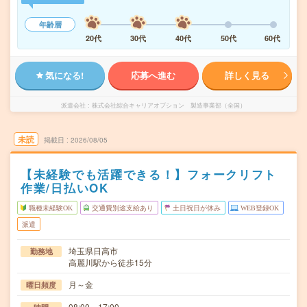
年齢層
20代
30代
40代
50代
60代
気になる!
応募へ進む
詳しく見る
派遣会社
株式会社綜合キャリアオプション 製造事業部（全国）
未読
掲載日
2026/08/05
【未経験でも活躍できる！】フォークリフト
作業/日払いOK
職種未経験OK
交通費別途支給あり
土日祝日が休み
WEB登録OK
派遣
埼玉県日高市
勤務地
高麗川駅から徒歩15分
月～金
曜日頻度
08:00～17:00