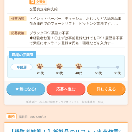
交通費
交通費規定内支給
トイレットペーパー、ティッシュ、おむつなどの紙製品出
仕事内容
荷倉庫内でのフォークリフト、ピッキング業務です。…
ブランクOK / 英語力不要
応募資格
◆経験者歓迎！〇まずは事前登録だけでもOK！履歴書不要
で気軽にオンライン登録★氏名・職種などを入力す…
職場の雰囲気
年齢層
20代
30代
40代
50代
60代
気になる!
応募へ進む
詳しく見る
派遣会社
株式会社綜合キャリアオプション 製造事業部（全国）
未読
掲載日
2026/08/05
【経験者歓迎！】紙製品のリフト・出荷作業/