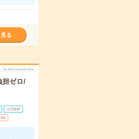
く見る
No.NIKSYbh466-本社
担ゼロ/
土日祝休
OK