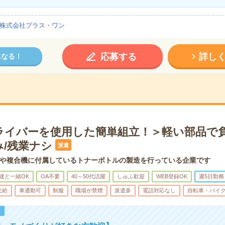
株式会社プラス・ワン
応募する
詳し
になる！
ライバーを使用した簡単組立！＞軽い部品で負
み/残業ナシ
派遣
や複合機に付属しているトナーボトルの製造を行っている企業です
達と一緒OK
OA不要
40～50代活躍
しゅふ歓迎
WEB登録OK
週5日勤務
支給
車通勤可
制服
職場が禁煙
派遣多
電話対応なし
自転車・バイク
！