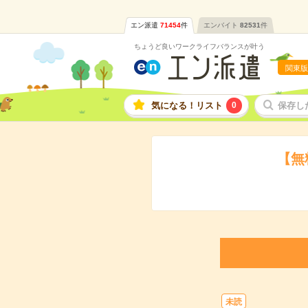
エン派遣
71454
件
エンバイト
82531
件
ちょうど良いワークライフバランスが叶う
関東版
気になる！リスト
0
保存し
【無
未読