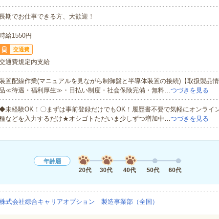
長期でお仕事できる方、大歓迎！
時給1550円
交通費
交通費規定内支給
装置配線作業(マニュアルを見ながら制御盤と半導体装置の接続)【取扱製品
品≪待遇・福利厚生≫・日払い制度・社会保険完備・無料…
つづきを見る
◆未経験OK！〇まずは事前登録だけでもOK！履歴書不要で気軽にオンライ
種などを入力するだけ★オシゴトただいま少しずつ増加中…
つづきを見る
年齢層
20代
30代
40代
50代
60代
株式会社綜合キャリアオプション 製造事業部（全国）