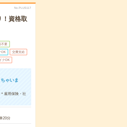
No.PLUS117
り！資格取
語不要
OK
交費支給
イクOK
きちゃいま
備＊雇用保険・社
車20分