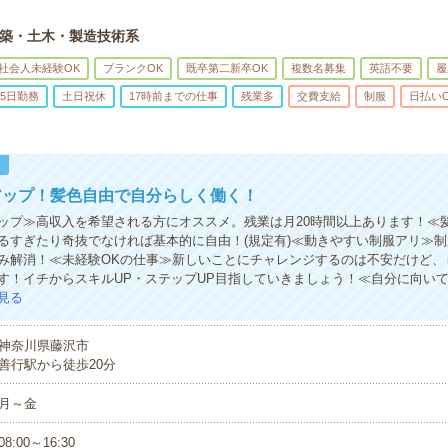
築・土木・製造技術系
社会人未経験OK
ブランクOK
既卒第二新卒OK
複数名募集
英語不要
履
5日勤務
土日祝休
17時前までの仕事
残業多
交費支給
制服
日払い
！
アップ！髪色自由で自分らしく働く！
ップ≫高収入を希望される方にオススメ。残業は月20時間以上あります！≪
るすぎたり奇抜でなければ基本的に自由！(規定有)≪動きやすい制服アリ≫
み解消！≪未経験OKの仕事≫新しいことにチャレンジするのは不安だけど、
す！イチからスキルUP・ステップUP目指していきましょう！≪自分に向い
見る
神奈川県藤沢市
善行駅から徒歩20分
月～金
08:00～16:30