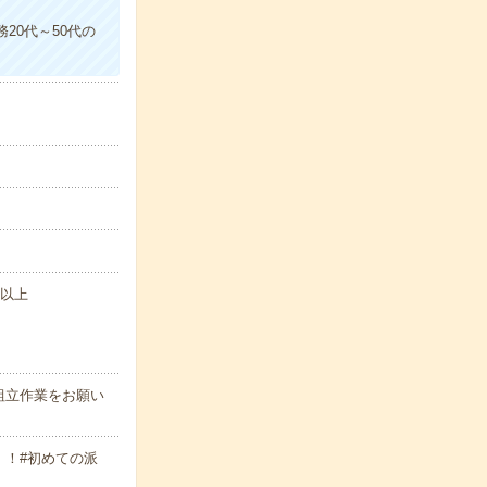
0代～50代の
円以上
組立作業をお願い
！#初めての派