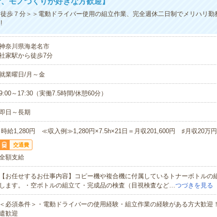
者、モノづくりが好きな方歓迎】
徒歩７分＞＞電動ドライバー使用の組立作業、完全週休二日制でメリハリ勤務2
!
神奈川県海老名市
社家駅から徒歩7分
就業曜日/月～金
9:00～17:30（実働7.5時間/休憩60分）
即日～長期
時給1,280円 ≪収入例≫1,280円×7.5h×21日＝月収201,600円 ♯月収20万
交通費
全額支給
【お任せするお仕事内容】コピー機や複合機に付属しているトナーボトルの
します。・空ボトルの組立て・完成品の検査（目視検査など…
つづきを見る
＜必須条件＞・電動ドライバーの使用経験・組立作業の経験がある方大歓迎！
遣歓迎