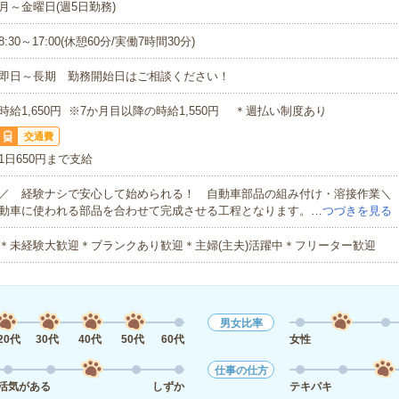
月～金曜日(週5日勤務)
8:30～17:00(休憩60分/実働7時間30分)
即日～長期 勤務開始日はご相談ください！
時給1,650円 ※7か月目以降の時給1,550円 ＊週払い制度あり
交通費
1日650円まで支給
／ 経験ナシで安心して始められる！ 自動車部品の組み付け・溶接作業＼
動車に使われる部品を合わせて完成させる工程となります。…
つづきを見る
＊未経験大歓迎＊ブランクあり歓迎＊主婦(主夫)活躍中＊フリーター歓迎
男女比率
20代
30代
40代
50代
60代
女性
仕事の仕方
活気がある
しずか
テキパキ