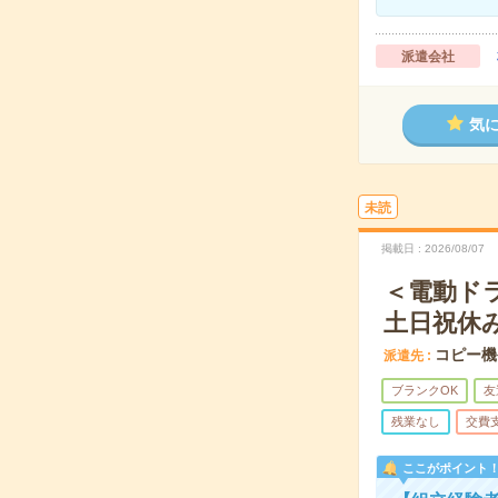
派遣会社
気
未読
掲載日
2026/08/07
＜電動ド
土日祝休
コピー機
派遣先
ブランクOK
友
残業なし
交費
ここがポイント