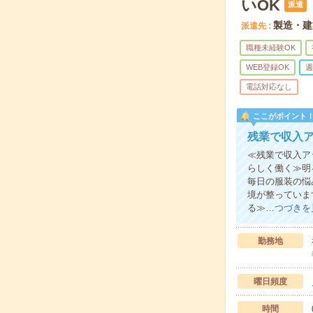
いOK
派遣
製造・建
派遣先
職種未経験OK
WEB登録OK
週
電話対応なし
ここがポイント
残業で収入
≪残業で収入ア
らしく働く≫明
毎日の服装の悩
境が整っていま
る≫…
つづきを
勤務地
曜日頻度
時間