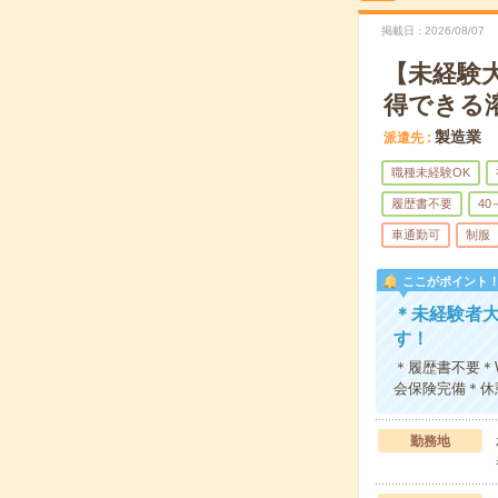
掲載日
2026/08/07
【未経験
得できる
製造業
派遣先
職種未経験OK
履歴書不要
40
車通勤可
制服
ここがポイント
＊未経験者
す！
＊履歴書不要＊
会保険完備＊休
勤務地