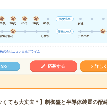
男女比率
20代
30代
40代
50代
60代
女性
仕事の仕方
活気がある
しずか
テキパキ
株式会社ニコン日総プライム
応募する
詳し
になる！
なくても大丈夫＊】制御盤と半導体装置の配線