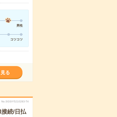
男性
コツコツ
く見る
No.SGSIY5210283-T4
接続/日払