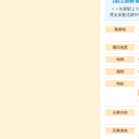
【組立経験
＜＜社家駅より
男女多数活躍中!
勤務地
曜日頻度
時間
期間
時給
仕事内容
応募資格