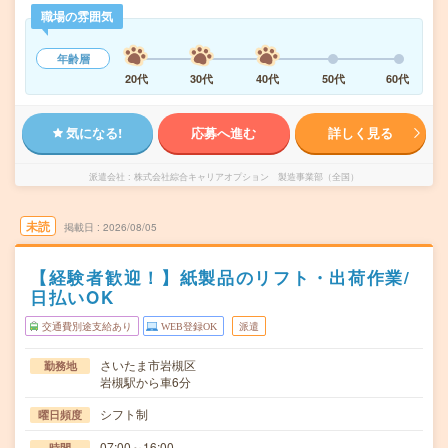
職場の雰囲気
年齢層
20代
30代
40代
50代
60代
気になる!
応募へ進む
詳しく見る
派遣会社
株式会社綜合キャリアオプション 製造事業部（全国）
未読
掲載日
2026/08/05
【経験者歓迎！】紙製品のリフト・出荷作業/
日払いOK
交通費別途支給あり
WEB登録OK
派遣
さいたま市岩槻区
勤務地
岩槻駅から車6分
シフト制
曜日頻度
07:00～16:00
時間