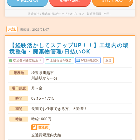
派遣会社
株式会社綜合キャリアオプション 製造事業部（全国）
未読
掲載日
2026/08/07
【経験活かしてステップUP！！】工場内の環
境整備・廃棄物管理/日払いOK
交通費別途支給あり
土日祝日が休み
WEB登録OK
派遣
埼玉県川越市
勤務地
川越駅から---分
月～金
曜日頻度
08:15～17:15
時間
長期でお仕事できる方、大歓迎！
期間
時給1600円
時給
交通費
交通費規定内支給