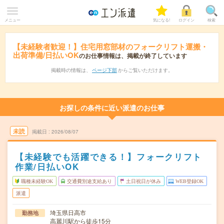
メニュー
気になる!
ログイン
検索
【未経験者歓迎！】住宅用窓部材のフォークリフト運搬・
出荷準備/日払いOK
のお仕事情報は、掲載が終了しています
掲載時の情報は、
ページ下部
からご覧いただけます。
お探しの条件に近い派遣のお仕事
未読
掲載日
2026/08/07
【未経験でも活躍できる！】フォークリフト
作業/日払いOK
職種未経験OK
交通費別途支給あり
土日祝日が休み
WEB登録OK
派遣
埼玉県日高市
勤務地
高麗川駅から徒歩15分