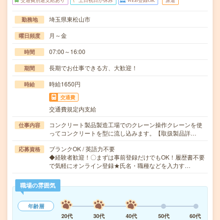
交通費別途支給あり
土日祝日が休み
WEB登録OK
派遣
埼玉県東松山市
勤務地
月～金
曜日頻度
07:00～16:00
時間
長期でお仕事できる方、大歓迎！
期間
時給1650円
時給
交通費
交通費規定内支給
コンクリート製品製造工場でのクレーン操作クレーンを使
仕事内容
ってコンクリートを型に流し込みます。【取扱製品詳…
ブランクOK / 英語力不要
応募資格
◆経験者歓迎！〇まずは事前登録だけでもOK！履歴書不要
で気軽にオンライン登録★氏名・職種などを入力す…
職場の雰囲気
年齢層
20代
30代
40代
50代
60代