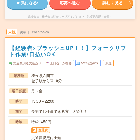
気になる!
応募へ進む
詳しく見る
派遣会社
株式会社綜合キャリアオプション 製造事業部（全国）
未読
掲載日
2026/08/06
【経験者×ブラッシュUP！！】フォークリフ
ト作業/日払いOK
交通費別途支給あり
土日祝日が休み
WEB登録OK
派遣
埼玉県入間市
勤務地
金子駅から車10分
月～金
曜日頻度
13:00～22:00
時間
長期でお仕事できる方、大歓迎！
期間
時給1450円
時給
交通費
交通費規定内支給