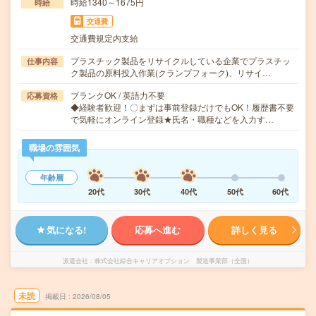
時給1340～1675円
時給
交通費
交通費規定内支給
プラスチック製品をリサイクルしている企業でプラスチッ
仕事内容
ク製品の原料投入作業(クランプフォーク)、リサイ…
ブランクOK / 英語力不要
応募資格
◆経験者歓迎！〇まずは事前登録だけでもOK！履歴書不要
で気軽にオンライン登録★氏名・職種などを入力す…
職場の雰囲気
年齢層
20代
30代
40代
50代
60代
気になる!
応募へ進む
詳しく見る
派遣会社
株式会社綜合キャリアオプション 製造事業部（全国）
未読
掲載日
2026/08/05