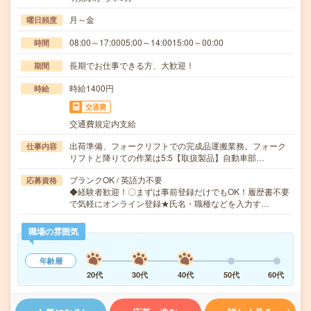
月～金
曜日頻度
08:00～17:0005:00～14:0015:00～00:00
時間
長期でお仕事できる方、大歓迎！
期間
時給1400円
時給
交通費
交通費規定内支給
出荷準備、フォークリフトでの完成品運搬業務。フォーク
仕事内容
リフトと降りての作業は5:5【取扱製品】自動車部…
ブランクOK / 英語力不要
応募資格
◆経験者歓迎！〇まずは事前登録だけでもOK！履歴書不要
で気軽にオンライン登録★氏名・職種などを入力す…
職場の雰囲気
年齢層
20代
30代
40代
50代
60代