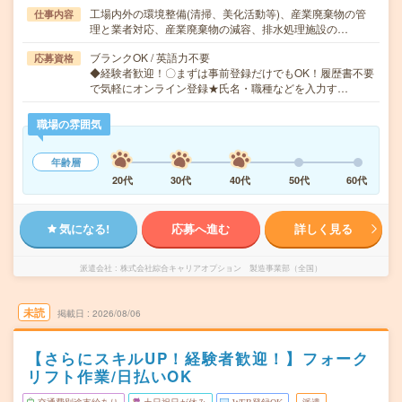
工場内外の環境整備(清掃、美化活動等)、産業廃棄物の管
仕事内容
理と業者対応、産業廃棄物の減容、排水処理施設の…
ブランクOK / 英語力不要
応募資格
◆経験者歓迎！〇まずは事前登録だけでもOK！履歴書不要
で気軽にオンライン登録★氏名・職種などを入力す…
職場の雰囲気
年齢層
20代
30代
40代
50代
60代
気になる!
応募へ進む
詳しく見る
派遣会社
株式会社綜合キャリアオプション 製造事業部（全国）
未読
掲載日
2026/08/06
【さらにスキルUP！経験者歓迎！】フォーク
リフト作業/日払いOK