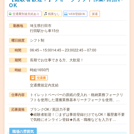
OK
交通費別途支給あり
残業なし
WEB登録OK
派遣
埼玉県行田市
勤務地
行田駅から車15分
シフト制
曜日頻度
06:45～15:0014:45～23:0022:45～07:00
時間
長期でお仕事できる方、大歓迎！
期間
時給1650円
時給
交通費
交通費規定内支給
トイレットペーパーの原紙の受入れ・格納業務フォークリ
仕事内容
フトを使用した運搬業務基本リーチフォークを使用、…
ブランクOK / 英語力不要
応募資格
◆経験者歓迎！〇まずは事前登録だけでもOK！履歴書不要
で気軽にオンライン登録★氏名・職種などを入力す…
職場の雰囲気