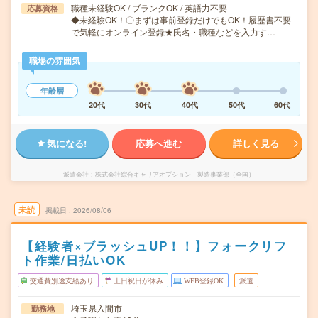
職種未経験OK / ブランクOK / 英語力不要
応募資格
◆未経験OK！〇まずは事前登録だけでもOK！履歴書不要
で気軽にオンライン登録★氏名・職種などを入力す…
職場の雰囲気
年齢層
20代
30代
40代
50代
60代
気になる!
応募へ進む
詳しく見る
派遣会社
株式会社綜合キャリアオプション 製造事業部（全国）
未読
掲載日
2026/08/06
【経験者×ブラッシュUP！！】フォークリフ
ト作業/日払いOK
交通費別途支給あり
土日祝日が休み
WEB登録OK
派遣
埼玉県入間市
勤務地