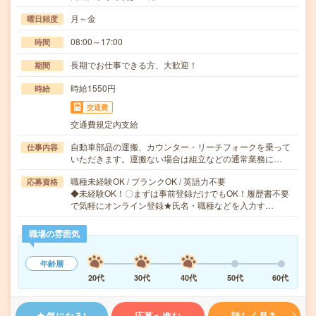
月～金
曜日頻度
08:00～17:00
時間
長期でお仕事できる方、大歓迎！
期間
時給1550円
時給
交通費
交通費規定内支給
自動車部品の運搬、カウンター・リーチフォークを乗って
仕事内容
いただきます。運搬ない場合は組立などの通常業務に…
職種未経験OK / ブランクOK / 英語力不要
応募資格
◆未経験OK！〇まずは事前登録だけでもOK！履歴書不要
で気軽にオンライン登録★氏名・職種などを入力す…
職場の雰囲気
年齢層
20代
30代
40代
50代
60代
気になる!
応募へ進む
詳しく見る