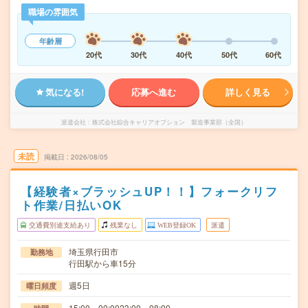
職場の雰囲気
年齢層
20代
30代
40代
50代
60代
気になる!
応募へ進む
詳しく見る
派遣会社
株式会社綜合キャリアオプション 製造事業部（全国）
未読
掲載日
2026/08/05
【経験者×ブラッシュUP！！】フォークリフ
ト作業/日払いOK
交通費別途支給あり
残業なし
WEB登録OK
派遣
埼玉県行田市
勤務地
行田駅から車15分
週5日
曜日頻度
15:00～00:0023:00～08:00