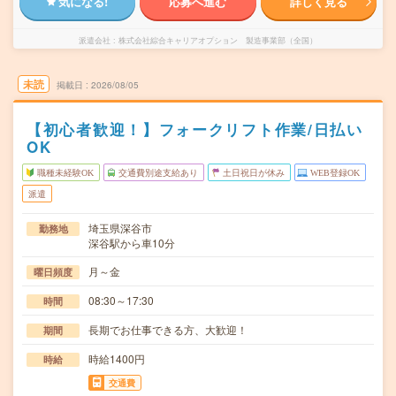
気になる!
応募へ進む
詳しく見る
派遣会社
株式会社綜合キャリアオプション 製造事業部（全国）
未読
掲載日
2026/08/05
【初心者歓迎！】フォークリフト作業/日払い
OK
職種未経験OK
交通費別途支給あり
土日祝日が休み
WEB登録OK
派遣
埼玉県深谷市
勤務地
深谷駅から車10分
月～金
曜日頻度
08:30～17:30
時間
長期でお仕事できる方、大歓迎！
期間
時給1400円
時給
交通費