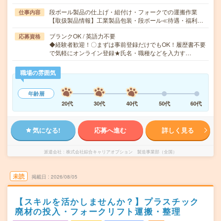
段ボール製品の仕上げ・組付け・フォークでの運搬作業
仕事内容
【取扱製品情報】工業製品包装・段ボール≪待遇・福利…
ブランクOK / 英語力不要
応募資格
◆経験者歓迎！〇まずは事前登録だけでもOK！履歴書不要
で気軽にオンライン登録★氏名・職種などを入力す…
職場の雰囲気
年齢層
20代
30代
40代
50代
60代
気になる!
応募へ進む
詳しく見る
派遣会社
株式会社綜合キャリアオプション 製造事業部（全国）
未読
掲載日
2026/08/05
【スキルを活かしませんか？】プラスチック
廃材の投入・フォークリフト運搬・整理