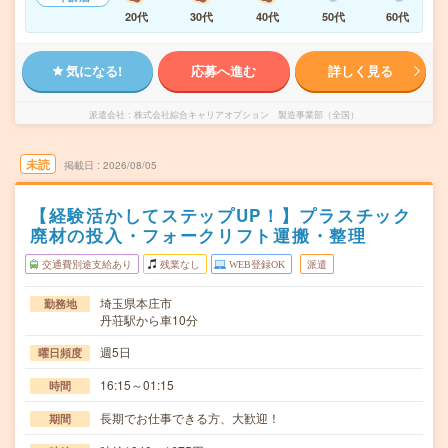
20代
30代
40代
50代
60代
気になる!
応募へ進む
詳しく見る
派遣会社
株式会社綜合キャリアオプション 製造事業部（全国）
未読
掲載日
2026/08/05
【経験活かしてステップUP！】プラスチック
廃材の投入・フォークリフト運搬・整理
交通費別途支給あり
残業なし
WEB登録OK
派遣
埼玉県本庄市
勤務地
丹荘駅から車10分
週5日
曜日頻度
16:15～01:15
時間
長期でお仕事できる方、大歓迎！
期間