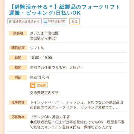
【経験活かせる＊】紙製品のフォークリフト
運搬・ピッキング/日払いOK
交通費別途支給あり
WEB登録OK
派遣
さいたま市岩槻区
勤務地
岩槻駅から車6分
シフト制
曜日頻度
10:00～19:00
時間
長期でお仕事できる方、大歓迎！
期間
時給1370円
時給
交通費
交通費規定内支給
トイレットペーパー、ティッシュ、おむつなどの紙製品出
仕事内容
荷倉庫内でのフォークリフト、ピッキング業務です。…
ブランクOK / 英語力不要
応募資格
◆経験者歓迎！〇まずは事前登録だけでもOK！履歴書不要
で気軽にオンライン登録★氏名・職種などを入力す…