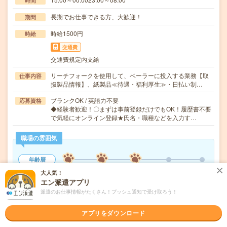
時間
長期でお仕事できる方、大歓迎！
期間
時給1500円
時給
交通費
交通費規定内支給
リーチフォークを使用して、ベーラーに投入する業務【取
仕事内容
扱製品情報】、紙製品≪待遇・福利厚生≫・日払い制…
ブランクOK / 英語力不要
応募資格
◆経験者歓迎！〇まずは事前登録だけでもOK！履歴書不要
で気軽にオンライン登録★氏名・職種などを入力す…
職場の雰囲気
年齢層
20代
30代
40代
50代
60代
大人気！
エン派遣アプリ
派遣のお仕事情報がたくさん！プッシュ通知で受け取ろう！
気になる!
応募へ進む
詳しく見る
アプリをダウンロード
派遣会社
株式会社綜合キャリアオプション 製造事業部（全国）