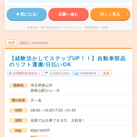
気になる!
応募へ進む
詳しく見る
派遣会社
株式会社綜合キャリアオプション 製造事業部（全国）
未読
掲載日
2026/08/06
【経験活かしてステップUP！！】自動車部品
のリフト運搬/日払いOK
交通費別途支給あり
土日祝日が休み
WEB登録OK
派遣
埼玉県狭山市
勤務地
新狭山駅から---分
月～金
曜日頻度
08:00～16:4517:00～01:45
時間
長期でお仕事できる方、大歓迎！
期間
時給1650円
時給