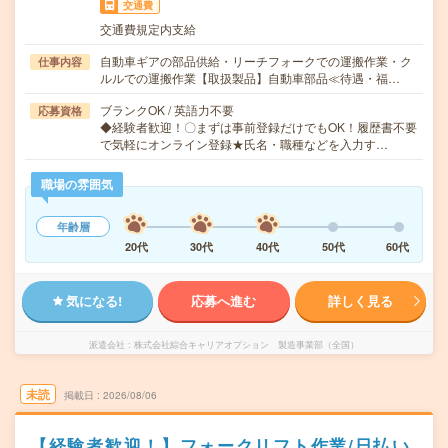
交通費
交通費規定内支給
自動車ギアの部品供給・リーチフォークでの運搬作業・ク
仕事内容
ルルでの運搬作業【取扱製品】自動車部品≪待遇・福…
ブランクOK / 英語力不要
応募資格
◆経験者歓迎！〇まずは事前登録だけでもOK！履歴書不要
で気軽にオンライン登録★氏名・職種などを入力す…
職場の雰囲気
年齢層
20代
30代
40代
50代
60代
気になる!
応募へ進む
詳しく見る
派遣会社
株式会社綜合キャリアオプション 製造事業部（全国）
未読
掲載日
2026/08/06
【経験者歓迎！】フォークリフト作業/日払い