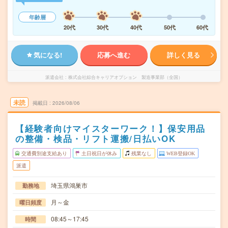
年齢層
20代
30代
40代
50代
60代
気になる!
応募へ進む
詳しく見る
派遣会社
株式会社綜合キャリアオプション 製造事業部（全国）
未読
掲載日
2026/08/06
【経験者向けマイスターワーク！】保安用品
の整備・検品・リフト運搬/日払いOK
交通費別途支給あり
土日祝日が休み
残業なし
WEB登録OK
派遣
埼玉県鴻巣市
勤務地
月～金
曜日頻度
08:45～17:45
時間