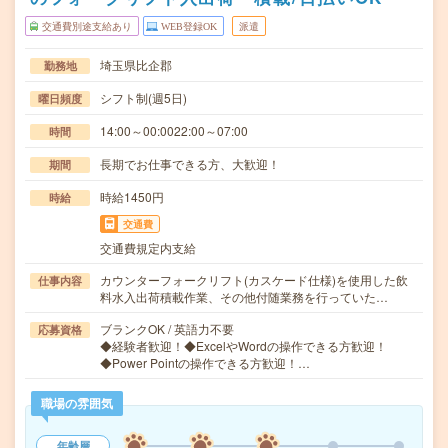
交通費別途支給あり
WEB登録OK
派遣
埼玉県比企郡
勤務地
シフト制(週5日)
曜日頻度
14:00～00:0022:00～07:00
時間
長期でお仕事できる方、大歓迎！
期間
時給1450円
時給
交通費
交通費規定内支給
カウンターフォークリフト(カスケード仕様)を使用した飲
仕事内容
料水入出荷積載作業、その他付随業務を行っていた…
ブランクOK / 英語力不要
応募資格
◆経験者歓迎！◆ExcelやWordの操作できる方歓迎！
◆Power Pointの操作できる方歓迎！…
職場の雰囲気
年齢層