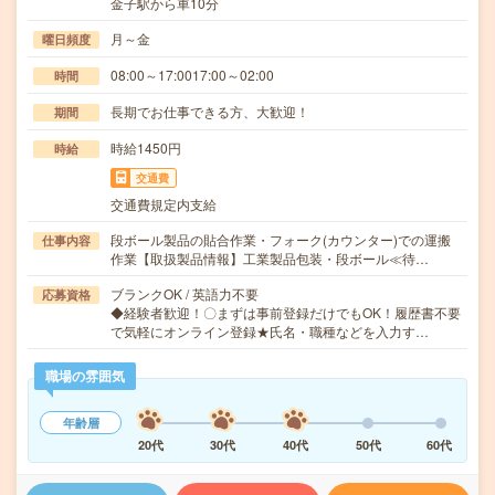
金子駅から車10分
月～金
曜日頻度
08:00～17:0017:00～02:00
時間
長期でお仕事できる方、大歓迎！
期間
時給1450円
時給
交通費
交通費規定内支給
段ボール製品の貼合作業・フォーク(カウンター)での運搬
仕事内容
作業【取扱製品情報】工業製品包装・段ボール≪待…
ブランクOK / 英語力不要
応募資格
◆経験者歓迎！〇まずは事前登録だけでもOK！履歴書不要
で気軽にオンライン登録★氏名・職種などを入力す…
職場の雰囲気
年齢層
20代
30代
40代
50代
60代