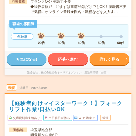
ブランクOK / 英語力不要
応募資格
◆経験者歓迎！〇まずは事前登録だけでもOK！履歴書不要
で気軽にオンライン登録★氏名・職種などを入力す…
職場の雰囲気
年齢層
20代
30代
40代
50代
60代
気になる!
応募へ進む
詳しく見る
派遣会社
株式会社綜合キャリアオプション 製造事業部（全国）
未読
掲載日
2026/08/05
【経験者向けマイスターワーク！】フォーク
リフト作業/日払いOK
交通費別途支給あり
土日祝日が休み
WEB登録OK
派遣
埼玉県比企郡
勤務地
明覚駅から車6分