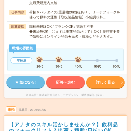
交通費規定内支給
荷捌きパレタイズ(重量物20kg程あり)、リーチフォークを
仕事内容
使って原料の運搬【取扱製品情報】小袋調味料…
職種未経験OK / ブランクOK / 英語力不要
応募資格
◆未経験OK！〇まずは事前登録だけでもOK！履歴書不要
で気軽にオンライン登録★氏名・職種などを入力す…
職場の雰囲気
年齢層
20代
30代
40代
50代
60代
気になる!
応募へ進む
詳しく見る
派遣会社
株式会社綜合キャリアオプション 製造事業部（全国）
未読
掲載日
2026/08/05
【アナタのスキル活かしませんか？】飲料品
のフォークリフト入出荷・積載/日払いOK