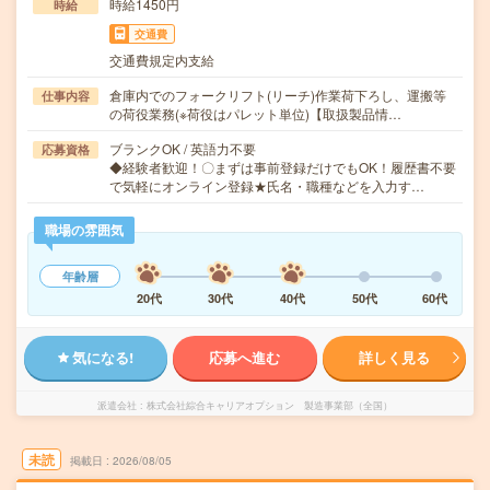
時給1450円
時給
交通費
交通費規定内支給
倉庫内でのフォークリフト(リーチ)作業荷下ろし、運搬等
仕事内容
の荷役業務(※荷役はパレット単位)【取扱製品情…
ブランクOK / 英語力不要
応募資格
◆経験者歓迎！〇まずは事前登録だけでもOK！履歴書不要
で気軽にオンライン登録★氏名・職種などを入力す…
職場の雰囲気
年齢層
20代
30代
40代
50代
60代
気になる!
応募へ進む
詳しく見る
派遣会社
株式会社綜合キャリアオプション 製造事業部（全国）
未読
掲載日
2026/08/05