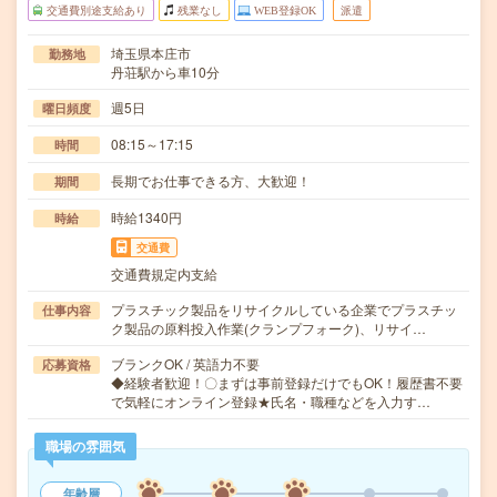
交通費別途支給あり
残業なし
WEB登録OK
派遣
埼玉県本庄市
勤務地
丹荘駅から車10分
週5日
曜日頻度
08:15～17:15
時間
長期でお仕事できる方、大歓迎！
期間
時給1340円
時給
交通費
交通費規定内支給
プラスチック製品をリサイクルしている企業でプラスチッ
仕事内容
ク製品の原料投入作業(クランプフォーク)、リサイ…
ブランクOK / 英語力不要
応募資格
◆経験者歓迎！〇まずは事前登録だけでもOK！履歴書不要
で気軽にオンライン登録★氏名・職種などを入力す…
職場の雰囲気
年齢層