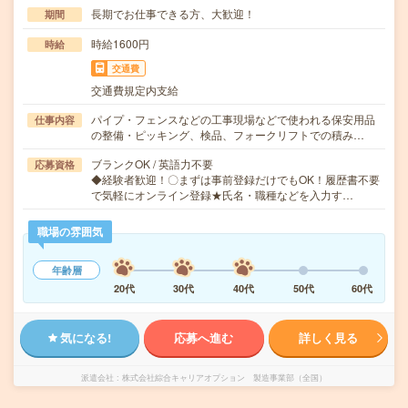
長期でお仕事できる方、大歓迎！
期間
時給1600円
時給
交通費
交通費規定内支給
パイプ・フェンスなどの工事現場などで使われる保安用品
仕事内容
の整備・ピッキング、検品、フォークリフトでの積み…
ブランクOK / 英語力不要
応募資格
◆経験者歓迎！〇まずは事前登録だけでもOK！履歴書不要
で気軽にオンライン登録★氏名・職種などを入力す…
職場の雰囲気
年齢層
20代
30代
40代
50代
60代
気になる!
応募へ進む
詳しく見る
派遣会社
株式会社綜合キャリアオプション 製造事業部（全国）