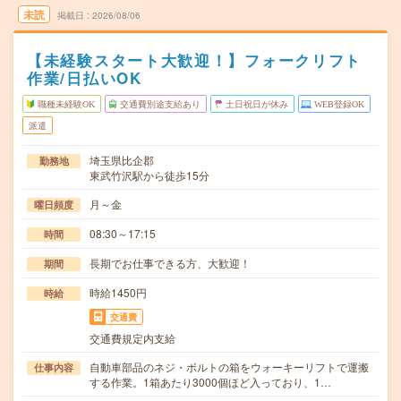
未読
掲載日
2026/08/06
【未経験スタート大歓迎！】フォークリフト
作業/日払いOK
職種未経験OK
交通費別途支給あり
土日祝日が休み
WEB登録OK
派遣
埼玉県比企郡
勤務地
東武竹沢駅から徒歩15分
月～金
曜日頻度
08:30～17:15
時間
長期でお仕事できる方、大歓迎！
期間
時給1450円
時給
交通費
交通費規定内支給
自動車部品のネジ・ボルトの箱をウォーキーリフトで運搬
仕事内容
する作業。1箱あたり3000個ほど入っており、1…