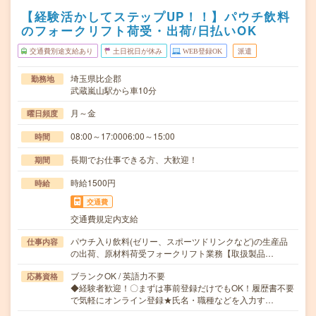
【経験活かしてステップUP！！】パウチ飲料
のフォークリフト荷受・出荷/日払いOK
交通費別途支給あり
土日祝日が休み
WEB登録OK
派遣
埼玉県比企郡
勤務地
武蔵嵐山駅から車10分
月～金
曜日頻度
08:00～17:0006:00～15:00
時間
長期でお仕事できる方、大歓迎！
期間
時給1500円
時給
交通費
交通費規定内支給
パウチ入り飲料(ゼリー、スポーツドリンクなど)の生産品
仕事内容
の出荷、原材料荷受フォークリフト業務【取扱製品…
ブランクOK / 英語力不要
応募資格
◆経験者歓迎！〇まずは事前登録だけでもOK！履歴書不要
で気軽にオンライン登録★氏名・職種などを入力す…