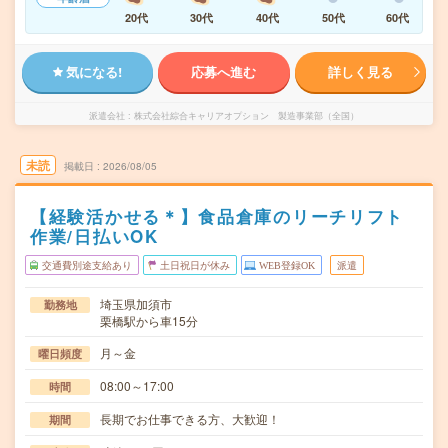
20代
30代
40代
50代
60代
気になる!
応募へ進む
詳しく見る
派遣会社
株式会社綜合キャリアオプション 製造事業部（全国）
未読
掲載日
2026/08/05
【経験活かせる＊】食品倉庫のリーチリフト
作業/日払いOK
交通費別途支給あり
土日祝日が休み
WEB登録OK
派遣
埼玉県加須市
勤務地
栗橋駅から車15分
月～金
曜日頻度
08:00～17:00
時間
長期でお仕事できる方、大歓迎！
期間