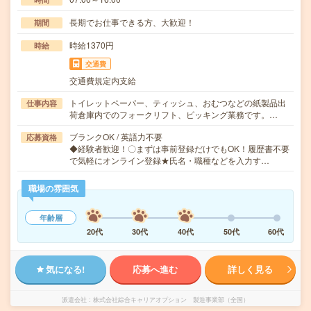
長期でお仕事できる方、大歓迎！
期間
時給1370円
時給
交通費
交通費規定内支給
トイレットペーパー、ティッシュ、おむつなどの紙製品出
仕事内容
荷倉庫内でのフォークリフト、ピッキング業務です。…
ブランクOK / 英語力不要
応募資格
◆経験者歓迎！〇まずは事前登録だけでもOK！履歴書不要
で気軽にオンライン登録★氏名・職種などを入力す…
職場の雰囲気
年齢層
20代
30代
40代
50代
60代
気になる!
応募へ進む
詳しく見る
派遣会社
株式会社綜合キャリアオプション 製造事業部（全国）