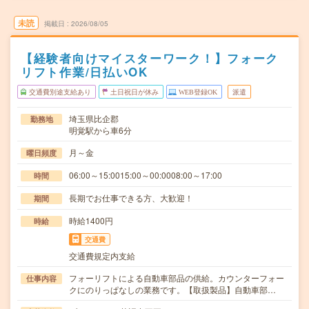
未読
掲載日
2026/08/05
【経験者向けマイスターワーク！】フォーク
リフト作業/日払いOK
交通費別途支給あり
土日祝日が休み
WEB登録OK
派遣
埼玉県比企郡
勤務地
明覚駅から車6分
月～金
曜日頻度
06:00～15:0015:00～00:0008:00～17:00
時間
長期でお仕事できる方、大歓迎！
期間
時給1400円
時給
交通費
交通費規定内支給
フォーリフトによる自動車部品の供給。カウンターフォー
仕事内容
クにのりっぱなしの業務です。【取扱製品】自動車部…