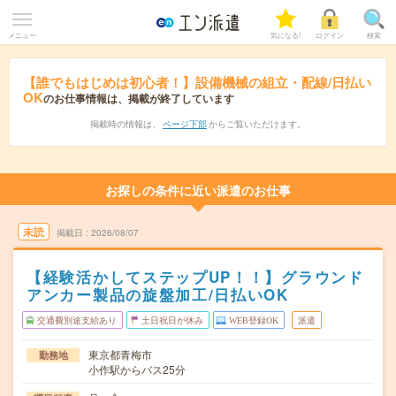
メニュー
気になる!
ログイン
検索
【誰でもはじめは初心者！】設備機械の組立・配線/日払い
OK
のお仕事情報は、掲載が終了しています
掲載時の情報は、
ページ下部
からご覧いただけます。
お探しの条件に近い派遣のお仕事
未読
掲載日
2026/08/07
【経験活かしてステップUP！！】グラウンド
アンカー製品の旋盤加工/日払いOK
交通費別途支給あり
土日祝日が休み
WEB登録OK
派遣
東京都青梅市
勤務地
小作駅からバス25分