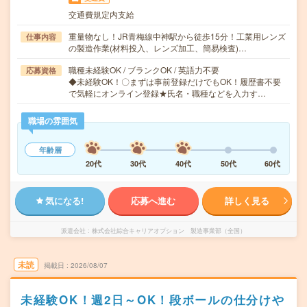
交通費規定内支給
重量物なし！JR青梅線中神駅から徒歩15分！工業用レンズ
仕事内容
の製造作業(材料投入、レンズ加工、簡易検査)…
職種未経験OK / ブランクOK / 英語力不要
応募資格
◆未経験OK！〇まずは事前登録だけでもOK！履歴書不要
で気軽にオンライン登録★氏名・職種などを入力す…
職場の雰囲気
年齢層
20代
30代
40代
50代
60代
気になる!
応募へ進む
詳しく見る
派遣会社
株式会社綜合キャリアオプション 製造事業部（全国）
未読
掲載日
2026/08/07
未経験OK！週2日～OK！段ボールの仕分けや