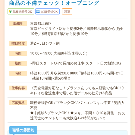
商品の不備チェック！オープニング
職種未経験OK
WEB登録OK
派遣
東京都江東区
勤務地
東京ビッグサイト駅から徒歩2分／国際展示場駅から徒歩
10分／有明(東京都)駅から徒歩10分
週2～5日シフト制
曜日頻度
10:00～19:00(実働8時間/休憩60分)
時間
※即日スタートOKで長期のお仕事(スタート日の相談OK)
期間
時給1600円 月収例:28万8800円(時給1600円×8時間×21日
時給
+残業10時間)※週5の場合
《完全電話対応なし！ブランクあっても未経験でもOK！》
仕事内容
キレイな物流倉庫で届いた段ボールの仕分け&商品…
職種未経験OK / ブランクOK / パソコンスキル不要 / 英語力
応募資格
不要
◆未経験&ブランクOK！◆スキル不問！◇10名募集！お友
達同士のエントリーも大歓迎♪≪時間がない/ま…
職場の雰囲気