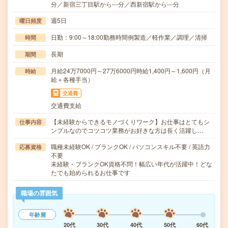
分／新宿三丁目駅から---分／西新宿駅から---分
週5日
曜日頻度
日勤：9:00～18:00勤務時間例製造／軽作業／調理／清掃
時間
長期
期間
月給24万7000円～27万6000円時給1,400円～1,600円（月
時給
給＋各種手当）
交通費
交通費支給
【未経験からできるモノづくりワーク】お仕事はとてもシ
仕事内容
ンプルなのでコツコツ業務がお好きな方は長く活躍し…
職種未経験OK / ブランクOK / パソコンスキル不要 / 英語力
応募資格
不要
未経験・ブランクOK資格不問！幅広い年代が活躍中！どな
たでも始められるお仕事です
職場の雰囲気
年齢層
20代
30代
40代
50代
60代