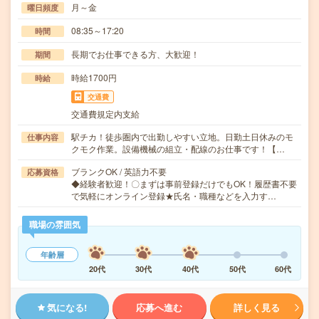
月～金
曜日頻度
08:35～17:20
時間
長期でお仕事できる方、大歓迎！
期間
時給1700円
時給
交通費
交通費規定内支給
駅チカ！徒歩圏内で出勤しやすい立地。日勤土日休みのモ
仕事内容
クモク作業。設備機械の組立・配線のお仕事です！【…
ブランクOK / 英語力不要
応募資格
◆経験者歓迎！〇まずは事前登録だけでもOK！履歴書不要
で気軽にオンライン登録★氏名・職種などを入力す…
職場の雰囲気
年齢層
20代
30代
40代
50代
60代
気になる!
応募へ進む
詳しく見る