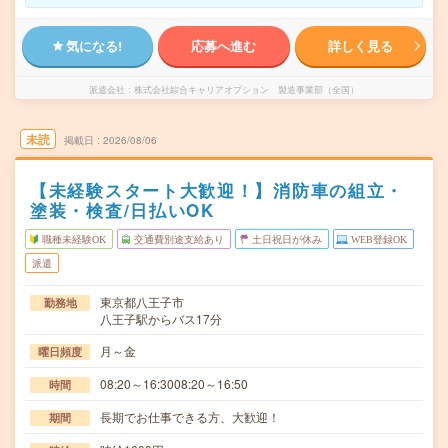
気になる!
応募へ進む
詳しく見る
派遣会社
株式会社綜合キャリアオプション 製造事業部（全国）
未読
掲載日
2026/08/06
【未経験スタート大歓迎！】消防車の組立・
塗装・検査/日払いOK
職種未経験OK
交通費別途支給あり
土日祝日が休み
WEB登録OK
派遣
東京都八王子市
勤務地
八王子駅からバス17分
月～金
曜日頻度
08:20～16:3008:20～16:50
時間
長期でお仕事できる方、大歓迎！
期間