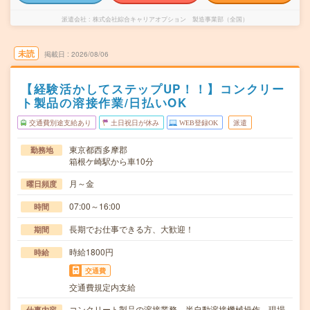
派遣会社
株式会社綜合キャリアオプション 製造事業部（全国）
未読
掲載日
2026/08/06
【経験活かしてステップUP！！】コンクリー
ト製品の溶接作業/日払いOK
交通費別途支給あり
土日祝日が休み
WEB登録OK
派遣
東京都西多摩郡
勤務地
箱根ケ崎駅から車10分
月～金
曜日頻度
07:00～16:00
時間
長期でお仕事できる方、大歓迎！
期間
時給1800円
時給
交通費
交通費規定内支給
コンクリート製品の溶接業務、半自動溶接機械操作、現場
仕事内容