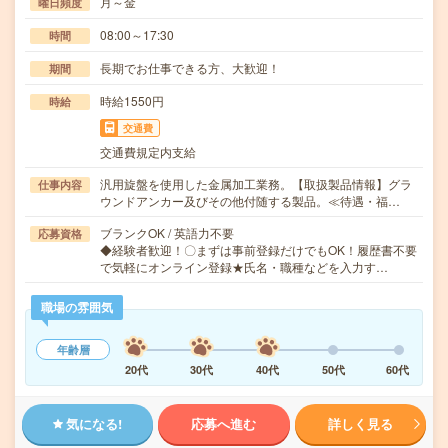
月～金
曜日頻度
08:00～17:30
時間
長期でお仕事できる方、大歓迎！
期間
時給1550円
時給
交通費
交通費規定内支給
汎用旋盤を使用した金属加工業務。【取扱製品情報】グラ
仕事内容
ウンドアンカー及びその他付随する製品。≪待遇・福…
ブランクOK / 英語力不要
応募資格
◆経験者歓迎！〇まずは事前登録だけでもOK！履歴書不要
で気軽にオンライン登録★氏名・職種などを入力す…
職場の雰囲気
年齢層
20代
30代
40代
50代
60代
気になる!
応募へ進む
詳しく見る