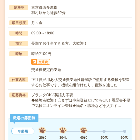
東京都西多摩郡
勤務地
羽村駅から徒歩32分
月～金
曜日頻度
09:00～18:00
時間
長期でお仕事できる方、大歓迎！
期間
時給2100円
時給
交通費
交通費規定内支給
正社員登用あり/交通費支給性能試験で使用する機械を製造
仕事内容
するお仕事です。機械を組付けたり、配線を通した…
ブランクOK / 英語力不要
応募資格
◆経験者歓迎！〇まずは事前登録だけでもOK！履歴書不要
で気軽にオンライン登録★氏名・職種などを入力す…
職場の雰囲気
年齢層
20代
30代
40代
50代
60代