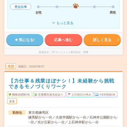
男女比率
女性
男性
もっと見る
気になる!
応募へ進む
詳しく見る
派遣会社
UTエージェント株式会社 関東
未読
掲載日
2026/08/07
【力仕事＆残業ほぼナシ！】未経験から挑戦
できるモノづくりワーク
職種未経験OK
交通費別途支給あり
土日祝日が休み
WEB登録OK
派遣
東京都練馬区
勤務地
練馬駅から---分／大泉学園駅から---分／石神井公園駅から-
--分／光が丘駅から---分／上石神井駅から---分