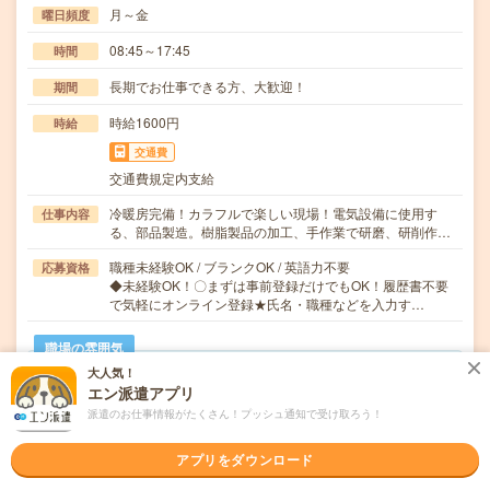
月～金
曜日頻度
08:45～17:45
時間
長期でお仕事できる方、大歓迎！
期間
時給1600円
時給
交通費
交通費規定内支給
冷暖房完備！カラフルで楽しい現場！電気設備に使用す
仕事内容
る、部品製造。樹脂製品の加工、手作業で研磨、研削作…
職種未経験OK / ブランクOK / 英語力不要
応募資格
◆未経験OK！〇まずは事前登録だけでもOK！履歴書不要
で気軽にオンライン登録★氏名・職種などを入力す…
職場の雰囲気
大人気！
エン派遣アプリ
年齢層
派遣のお仕事情報がたくさん！プッシュ通知で受け取ろう！
20代
30代
40代
50代
60代
アプリをダウンロード
気になる!
応募へ進む
詳しく見る