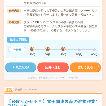
交通費規定内支給
全国に拠点を持つ大手企業の大型冷蔵倉庫でフォークリフ
仕事内容
ト運搬業務をお任せします。具体的な業務内容は・・…
ブランクOK / パソコンスキル不要 / 英語力不要
応募資格
ご経験のある方フォークリフト＃学歴不問＃髪色・髪型自
由！○応募後の流れ「応募する」ボタンをクリック↓…
職場の雰囲気
年齢層
20代
30代
40代
50代
60代
気になる!
応募へ進む
詳しく見る
派遣会社
株式会社ウィルオブ・ワーク FO事業部
未読
掲載日
2026/08/06
【経験活かせる＊】電子関連製品の溶接作業/