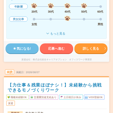
年齢層
20代
30代
40代
50代
60代
男女比率
女性
男性
もっと見る
気になる!
応募へ進む
詳しく見る
派遣会社
株式会社綜合キャリアオプション オフィスワーク事業部
未読
掲載日
2026/08/07
【力仕事＆残業ほぼナシ！】未経験から挑戦
できるモノづくりワーク
職種未経験OK
交通費別途支給あり
土日祝日が休み
WEB登録OK
派遣
東京都小平市