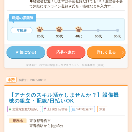
◆経験者歓迎！〇まずは事前登録だけでもOK！履歴書不要
で気軽にオンライン登録★氏名・職種などを入力す…
職場の雰囲気
年齢層
20代
30代
40代
50代
60代
気になる!
応募へ進む
詳しく見る
派遣会社
株式会社綜合キャリアオプション 製造事業部（全国）
未読
掲載日
2026/08/06
【アナタのスキル活かしませんか？】設備機
械の組立・配線/日払いOK
交通費別途支給あり
土日祝日が休み
WEB登録OK
派遣
東京都青梅市
勤務地
東青梅駅から徒歩3分