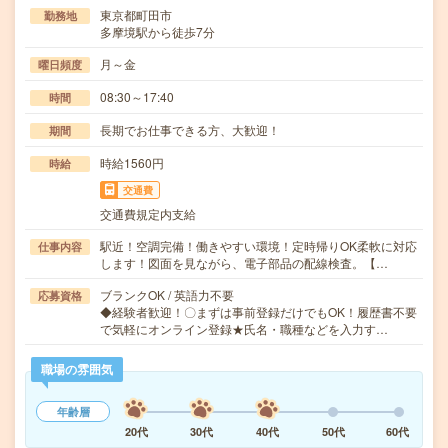
東京都町田市
勤務地
多摩境駅から徒歩7分
月～金
曜日頻度
08:30～17:40
時間
長期でお仕事できる方、大歓迎！
期間
時給1560円
時給
交通費
交通費規定内支給
駅近！空調完備！働きやすい環境！定時帰りOK柔軟に対応
仕事内容
します！図面を見ながら、電子部品の配線検査。【…
ブランクOK / 英語力不要
応募資格
◆経験者歓迎！〇まずは事前登録だけでもOK！履歴書不要
で気軽にオンライン登録★氏名・職種などを入力す…
職場の雰囲気
年齢層
20代
30代
40代
50代
60代