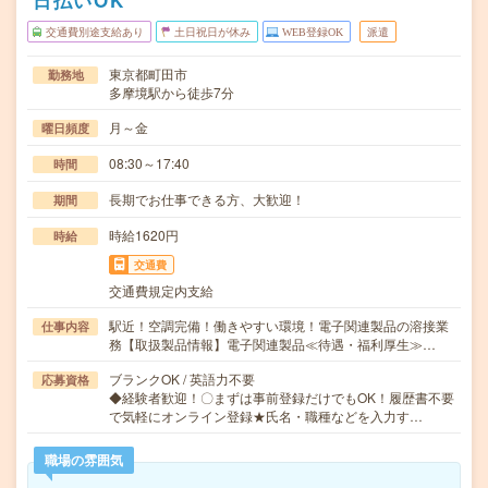
日払いOK
交通費別途支給あり
土日祝日が休み
WEB登録OK
派遣
東京都町田市
勤務地
多摩境駅から徒歩7分
月～金
曜日頻度
08:30～17:40
時間
長期でお仕事できる方、大歓迎！
期間
時給1620円
時給
交通費
交通費規定内支給
駅近！空調完備！働きやすい環境！電子関連製品の溶接業
仕事内容
務【取扱製品情報】電子関連製品≪待遇・福利厚生≫…
ブランクOK / 英語力不要
応募資格
◆経験者歓迎！〇まずは事前登録だけでもOK！履歴書不要
で気軽にオンライン登録★氏名・職種などを入力す…
職場の雰囲気