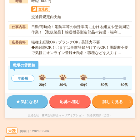
時給1600円
時給
交通費
交通費規定内支給
日勤/高時給！消防車等の特殊車両における組立や塗装周辺
仕事内容
作業！【取扱製品】輸送機器製造部品≪待遇・福利…
職種未経験OK / ブランクOK / 英語力不要
応募資格
◆未経験OK！〇まずは事前登録だけでもOK！履歴書不要
で気軽にオンライン登録★氏名・職種などを入力す…
職場の雰囲気
年齢層
20代
30代
40代
50代
60代
気になる!
応募へ進む
詳しく見る
派遣会社
株式会社綜合キャリアオプション 製造事業部（全国）
未読
掲載日
2026/08/06