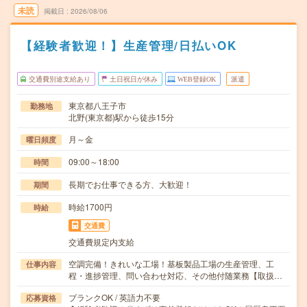
未読
掲載日
2026/08/06
【経験者歓迎！】生産管理/日払いOK
交通費別途支給あり
土日祝日が休み
WEB登録OK
派遣
東京都八王子市
勤務地
北野(東京都)駅から徒歩15分
月～金
曜日頻度
09:00～18:00
時間
長期でお仕事できる方、大歓迎！
期間
時給1700円
時給
交通費
交通費規定内支給
空調完備！きれいな工場！基板製品工場の生産管理、工
仕事内容
程・進捗管理、問い合わせ対応、その他付随業務【取扱…
ブランクOK / 英語力不要
応募資格