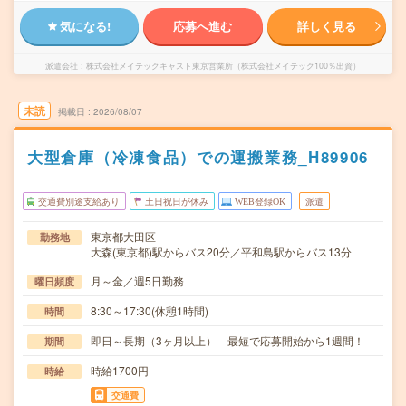
気になる!
応募へ進む
詳しく見る
派遣会社
株式会社メイテックキャスト東京営業所（株式会社メイテック100％出資）
未読
掲載日
2026/08/07
大型倉庫（冷凍食品）での運搬業務_H89906
交通費別途支給あり
土日祝日が休み
WEB登録OK
派遣
東京都大田区
勤務地
大森(東京都)駅からバス20分／平和島駅からバス13分
月～金／週5日勤務
曜日頻度
8:30～17:30(休憩1時間)
時間
即日～長期（3ヶ月以上） 最短で応募開始から1週間！
期間
時給1700円
時給
交通費