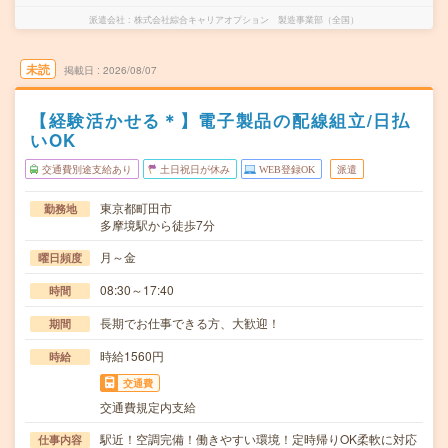
派遣会社
株式会社綜合キャリアオプション 製造事業部（全国）
未読
掲載日
2026/08/07
【経験活かせる＊】電子製品の配線組立/日払
いOK
交通費別途支給あり
土日祝日が休み
WEB登録OK
派遣
東京都町田市
勤務地
多摩境駅から徒歩7分
月～金
曜日頻度
08:30～17:40
時間
長期でお仕事できる方、大歓迎！
期間
時給1560円
時給
交通費
交通費規定内支給
駅近！空調完備！働きやすい環境！定時帰りOK柔軟に対応
仕事内容