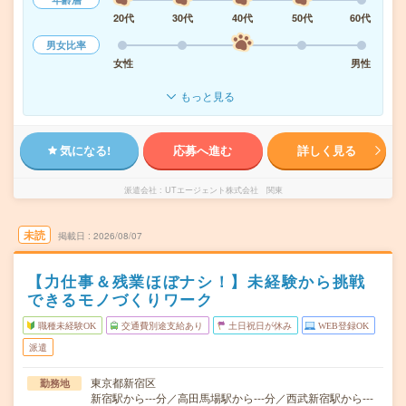
20代
30代
40代
50代
60代
男女比率
女性
男性
もっと見る
気になる!
応募へ進む
詳しく見る
派遣会社
UTエージェント株式会社 関東
未読
掲載日
2026/08/07
【力仕事＆残業ほぼナシ！】未経験から挑戦
できるモノづくりワーク
職種未経験OK
交通費別途支給あり
土日祝日が休み
WEB登録OK
派遣
東京都新宿区
勤務地
新宿駅から---分／高田馬場駅から---分／西武新宿駅から---