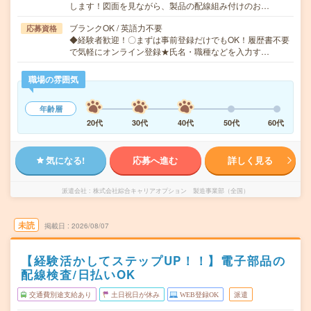
します！図面を見ながら、製品の配線組み付けのお…
ブランクOK / 英語力不要
応募資格
◆経験者歓迎！〇まずは事前登録だけでもOK！履歴書不要
で気軽にオンライン登録★氏名・職種などを入力す…
職場の雰囲気
年齢層
20代
30代
40代
50代
60代
気になる!
応募へ進む
詳しく見る
派遣会社
株式会社綜合キャリアオプション 製造事業部（全国）
未読
掲載日
2026/08/07
【経験活かしてステップUP！！】電子部品の
配線検査/日払いOK
交通費別途支給あり
土日祝日が休み
WEB登録OK
派遣