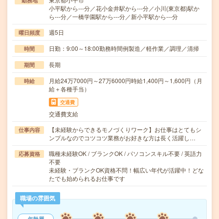
勤務地
小平駅から---分／花小金井駅から---分／小川(東京都)駅か
ら---分／一橋学園駅から---分／新小平駅から---分
週5日
曜日頻度
日勤：9:00～18:00勤務時間例製造／軽作業／調理／清掃
時間
長期
期間
月給24万7000円～27万6000円時給1,400円～1,600円（月
時給
給＋各種手当）
交通費
交通費支給
【未経験からできるモノづくりワーク】お仕事はとてもシ
仕事内容
ンプルなのでコツコツ業務がお好きな方は長く活躍し…
職種未経験OK / ブランクOK / パソコンスキル不要 / 英語力
応募資格
不要
未経験・ブランクOK資格不問！幅広い年代が活躍中！どな
たでも始められるお仕事です
職場の雰囲気
年齢層