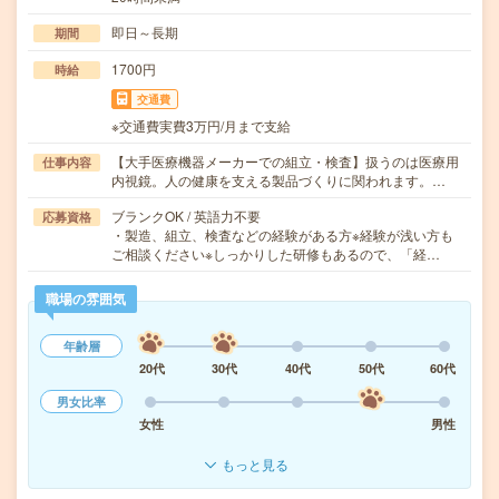
即日～長期
期間
1700円
時給
交通費
※交通費実費3万円/月まで支給
【大手医療機器メーカーでの組立・検査】扱うのは医療用
仕事内容
内視鏡。人の健康を支える製品づくりに関われます。…
ブランクOK / 英語力不要
応募資格
・製造、組立、検査などの経験がある方※経験が浅い方も
ご相談ください※しっかりした研修もあるので、「経…
職場の雰囲気
年齢層
20代
30代
40代
50代
60代
男女比率
女性
男性
もっと見る