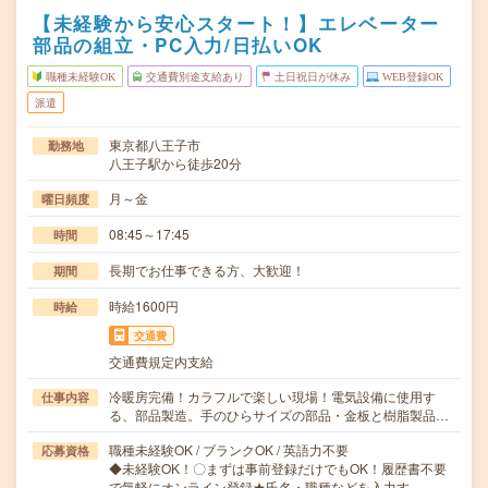
【未経験から安心スタート！】エレベーター
部品の組立・PC入力/日払いOK
職種未経験OK
交通費別途支給あり
土日祝日が休み
WEB登録OK
派遣
東京都八王子市
勤務地
八王子駅から徒歩20分
月～金
曜日頻度
08:45～17:45
時間
長期でお仕事できる方、大歓迎！
期間
時給1600円
時給
交通費
交通費規定内支給
冷暖房完備！カラフルで楽しい現場！電気設備に使用す
仕事内容
る、部品製造。手のひらサイズの部品・金板と樹脂製品…
職種未経験OK / ブランクOK / 英語力不要
応募資格
◆未経験OK！〇まずは事前登録だけでもOK！履歴書不要
で気軽にオンライン登録★氏名・職種などを入力す…