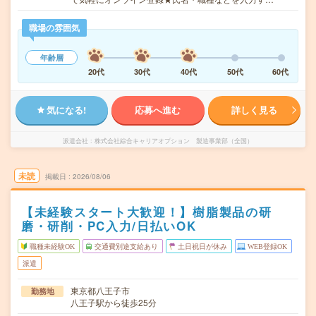
職場の雰囲気
年齢層
20代
30代
40代
50代
60代
気になる!
応募へ進む
詳しく見る
派遣会社
株式会社綜合キャリアオプション 製造事業部（全国）
未読
掲載日
2026/08/06
【未経験スタート大歓迎！】樹脂製品の研
磨・研削・PC入力/日払いOK
職種未経験OK
交通費別途支給あり
土日祝日が休み
WEB登録OK
派遣
東京都八王子市
勤務地
八王子駅から徒歩25分