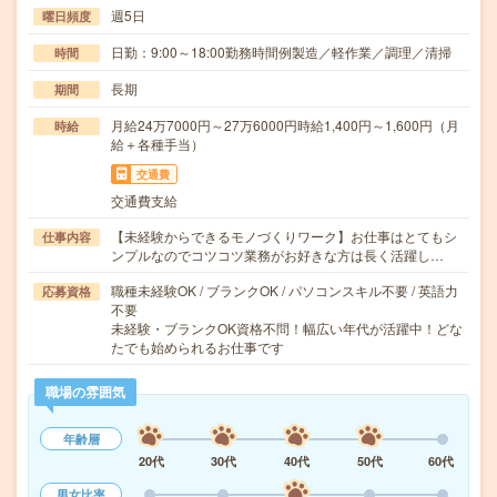
週5日
曜日頻度
日勤：9:00～18:00勤務時間例製造／軽作業／調理／清掃
時間
長期
期間
月給24万7000円～27万6000円時給1,400円～1,600円（月
時給
給＋各種手当）
交通費
交通費支給
【未経験からできるモノづくりワーク】お仕事はとてもシ
仕事内容
ンプルなのでコツコツ業務がお好きな方は長く活躍し…
職種未経験OK / ブランクOK / パソコンスキル不要 / 英語力
応募資格
不要
未経験・ブランクOK資格不問！幅広い年代が活躍中！どな
たでも始められるお仕事です
職場の雰囲気
年齢層
20代
30代
40代
50代
60代
男女比率