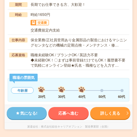
長期でお仕事できる方、大歓迎！
期間
時給1650円
時給
交通費
交通費規定内支給
保全業務/正社員登用あり金属部品の製造におけるマシニン
仕事内容
グセンタなどの機械の定期点検・メンテナンス・修…
職種未経験OK / ブランクOK / 英語力不要
応募資格
◆未経験OK！〇まずは事前登録だけでもOK！履歴書不要
で気軽にオンライン登録★氏名・職種などを入力す…
職場の雰囲気
年齢層
20代
30代
40代
50代
60代
気になる!
応募へ進む
詳しく見る
派遣会社
株式会社綜合キャリアオプション 製造事業部（全国）