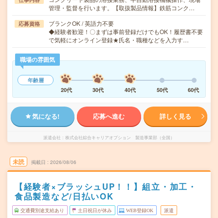
管理・監督を行います。【取扱製品情報】鉄筋コンク…
ブランクOK / 英語力不要
応募資格
◆経験者歓迎！〇まずは事前登録だけでもOK！履歴書不要
で気軽にオンライン登録★氏名・職種などを入力す…
職場の雰囲気
年齢層
20代
30代
40代
50代
60代
気になる!
応募へ進む
詳しく見る
派遣会社
株式会社綜合キャリアオプション 製造事業部（全国）
未読
掲載日
2026/08/06
【経験者×ブラッシュUP！！】組立・加工・
食品製造など/日払いOK
交通費別途支給あり
土日祝日が休み
WEB登録OK
派遣