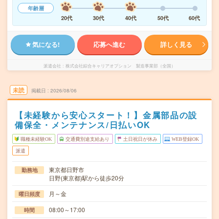
年齢層
20代
30代
40代
50代
60代
気になる!
応募へ進む
詳しく見る
派遣会社
株式会社綜合キャリアオプション 製造事業部（全国）
未読
掲載日
2026/08/06
【未経験から安心スタート！】金属部品の設
備保全・メンテナンス/日払いOK
職種未経験OK
交通費別途支給あり
土日祝日が休み
WEB登録OK
派遣
東京都日野市
勤務地
日野(東京都)駅から徒歩20分
月～金
曜日頻度
08:00～17:00
時間