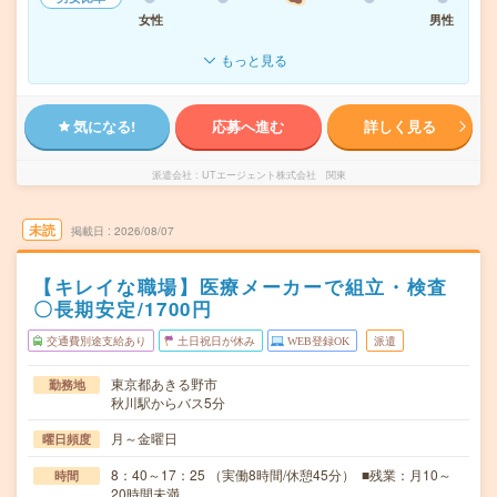
女性
男性
もっと見る
気になる!
応募へ進む
詳しく見る
派遣会社
UTエージェント株式会社 関東
未読
掲載日
2026/08/07
【キレイな職場】医療メーカーで組立・検査
〇長期安定/1700円
交通費別途支給あり
土日祝日が休み
WEB登録OK
派遣
東京都あきる野市
勤務地
秋川駅からバス5分
月～金曜日
曜日頻度
8：40～17：25 （実働8時間/休憩45分） ■残業：月10～
時間
20時間未満